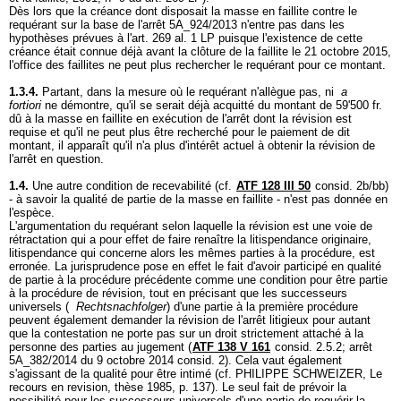
Dès lors que la créance dont disposait la masse en faillite contre le
requérant sur la base de l'arrêt 5A_924/2013 n'entre pas dans les
hypothèses prévues à l'
art. 269 al. 1 LP
puisque l'existence de cette
créance était connue déjà avant la clôture de la faillite le 21 octobre 2015,
l'office des faillites ne peut plus rechercher le requérant pour ce montant.
1.3.4.
Partant, dans la mesure où le requérant n'allègue pas, ni
a
fortiori
ne démontre, qu'il se serait déjà acquitté du montant de 59'500 fr.
dû à la masse en faillite en exécution de l'arrêt dont la révision est
requise et qu'il ne peut plus être recherché pour le paiement de dit
montant, il apparaît qu'il n'a plus d'intérêt actuel à obtenir la révision de
l'arrêt en question.
1.4.
Une autre condition de recevabilité (cf.
ATF 128 III 50
consid. 2b/bb)
- à savoir la qualité de partie de la masse en faillite - n'est pas donnée en
l'espèce.
L'argumentation du requérant selon laquelle la révision est une voie de
rétractation qui a pour effet de faire renaître la litispendance originaire,
litispendance qui concerne alors les mêmes parties à la procédure, est
erronée. La jurisprudence pose en effet le fait d'avoir participé en qualité
de partie à la procédure précédente comme une condition pour être partie
à la procédure de révision, tout en précisant que les successeurs
universels (
Rechtsnachfolger
) d'une partie à la première procédure
peuvent également demander la révision de l'arrêt litigieux pour autant
que la contestation ne porte pas sur un droit strictement attaché à la
personne des parties au jugement (
ATF 138 V 161
consid. 2.5.2; arrêt
5A_382/2014 du 9 octobre 2014 consid. 2). Cela vaut également
s'agissant de la qualité pour être intimé (cf. PHILIPPE SCHWEIZER, Le
recours en revision, thèse 1985, p. 137). Le seul fait de prévoir la
possibilité pour les successeurs universels d'une partie de requérir la