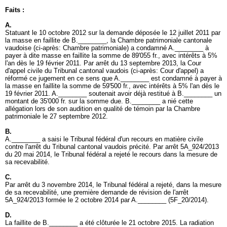
Faits :
A.
Statuant le 10 octobre 2012 sur la demande déposée le 12 juillet 2011 par
la masse en faillite de B.________, la Chambre patrimoniale cantonale
vaudoise (ci-après: Chambre patrimoniale) a condamné A.________ à
payer à dite masse en faillite la somme de 89'055 fr., avec intérêts à 5%
l'an dès le 19 février 2011. Par arrêt du 13 septembre 2013, la Cour
d'appel civile du Tribunal cantonal vaudois (ci-après: Cour d'appel) a
réformé ce jugement en ce sens que A.________ est condamné à payer à
la masse en faillite la somme de 59'500 fr., avec intérêts à 5% l'an dès le
19 février 2011. A.________ soutenait avoir déjà restitué à B.________ un
montant de 35'000 fr. sur la somme due. B.________ a nié cette
allégation lors de son audition en qualité de témoin par la Chambre
patrimoniale le 27 septembre 2012.
B.
A.________ a saisi le Tribunal fédéral d'un recours en matière civile
contre l'arrêt du Tribunal cantonal vaudois précité. Par arrêt 5A_924/2013
du 20 mai 2014, le Tribunal fédéral a rejeté le recours dans la mesure de
sa recevabilité.
C.
Par arrêt du 3 novembre 2014, le Tribunal fédéral a rejeté, dans la mesure
de sa recevabilité, une première demande de révision de l'arrêt
5A_924/2013 formée le 2 octobre 2014 par A.________ (5F_20/2014).
D.
La faillite de B.________ a été clôturée le 21 octobre 2015. La radiation