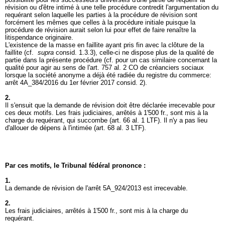
révision ou d'être intimé à une telle procédure contredit l'argumentation du
requérant selon laquelle les parties à la procédure de révision sont
forcément les mêmes que celles à la procédure initiale puisque la
procédure de révision aurait selon lui pour effet de faire renaître la
litispendance originaire.
L'existence de la masse en faillite ayant pris fin avec la clôture de la
faillite (cf.
supra
consid. 1.3.3), celle-ci ne dispose plus de la qualité de
partie dans la présente procédure (cf. pour un cas similaire concernant la
qualité pour agir au sens de l'
art. 757 al. 2 CO
de créanciers sociaux
lorsque la société anonyme a déjà été radiée du registre du commerce:
arrêt 4A_384/2016 du 1er février 2017 consid. 2).
2.
Il s'ensuit que la demande de révision doit être déclarée irrecevable pour
ces deux motifs. Les frais judiciaires, arrêtés à 1'500 fr., sont mis à la
charge du requérant, qui succombe (
art. 66 al. 1 LTF
). Il n'y a pas lieu
d'allouer de dépens à l'intimée (
art. 68 al. 3 LTF
).
Par ces motifs, le Tribunal fédéral prononce :
1.
La demande de révision de l'arrêt 5A_924/2013 est irrecevable.
2.
Les frais judiciaires, arrêtés à 1'500 fr., sont mis à la charge du
requérant.