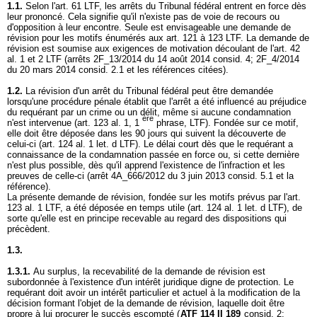
1.1.
Selon l'
art. 61 LTF
, les arrêts du Tribunal fédéral entrent en force dès
leur prononcé. Cela signifie qu'il n'existe pas de voie de recours ou
d'opposition à leur encontre. Seule est envisageable une demande de
révision pour les motifs énumérés aux art. 121 à 123 LTF. La demande de
révision est soumise aux exigences de motivation découlant de l'
art. 42
al. 1 et 2 LTF
(arrêts 2F_13/2014 du 14 août 2014 consid. 4; 2F_4/2014
du 20 mars 2014 consid. 2.1 et les références citées).
1.2.
La révision d'un arrêt du Tribunal fédéral peut être demandée
lorsqu'une procédure pénale établit que l'arrêt a été influencé au préjudice
du requérant par un crime ou un délit, même si aucune condamnation
ère
n'est intervenue (art. 123 al. 1, 1
phrase, LTF). Fondée sur ce motif,
elle doit être déposée dans les 90 jours qui suivent la découverte de
celui-ci (
art. 124 al. 1 let
. d LTF). Le délai court dès que le requérant a
connaissance de la condamnation passée en force ou, si cette dernière
n'est plus possible, dès qu'il apprend l'existence de l'infraction et les
preuves de celle-ci (arrêt 4A_666/2012 du 3 juin 2013 consid. 5.1 et la
référence).
La présente demande de révision, fondée sur les motifs prévus par l'
art.
123 al. 1 LTF
, a été déposée en temps utile (
art. 124 al. 1 let
. d LTF), de
sorte qu'elle est en principe recevable au regard des dispositions qui
précèdent.
1.3.
1.3.1.
Au surplus, la recevabilité de la demande de révision est
subordonnée à l'existence d'un intérêt juridique digne de protection. Le
requérant doit avoir un intérêt particulier et actuel à la modification de la
décision formant l'objet de la demande de révision, laquelle doit être
propre à lui procurer le succès escompté (
ATF 114 II 189
consid. 2;