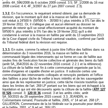
arrêts 4A_596/2008 du 6 octobre 2009 consid. 3.5; 5F_1/2008 du 16 mai
2008 consid. 4.4; 4F_3/2007 du 27 juin 2007 consid. 2.3).
1.3.2.
En l'occurrence, le requérant entend obtenir, par sa demande de
révision, que le montant qu'il doit à la masse en faillite de B.________
soit réduit à 24'500 fr. (59'500 fr. - 35'000 fr.) plus intérêts à 5% l'an dès le
19 février 2011. Or, il n'allègue pas et aucun élément au dossier ne
permet de retenir qu'il se serait effectivement acquitté du montant de
59'500 fr. plus intérêts à 5% l'an dès le 19 février 2011 qu'il a été
condamné à verser à la masse en faillite par arrêt du 13 septembre 2013
de la Cour d'appel civile du Tribunal cantonal vaudois, confirmé par l'arrêt
du Tribunal fédéral dont la révision est requise.
1.3.3.
En outre, comme l'a relevé à juste titre l'office des faillites dans sa
détermination du 3 novembre 2016, la masse en faillite est la
communauté légale des intervenants qui se forme en cas de faillite aux
seules fins de l'exécution forcée collective et générale des biens du failli
(arrêt 5A_354/2016 du 22 novembre 2016 consid. 2.2.1 et la référence).
La clôture de la faillite met fin à cette communauté organisée par la loi,
dotée d'organes et capable d'ester en justice. Il subsiste certes une
communauté des intervenants colloqués et renvoyés perdants et l'office
des faillites a pour tâche de veiller à leurs intérêts et de les sauvegarder
ainsi que de les représenter en justice; cette tâche n'existe toutefois que
dans les limites de l'
art. 269 LP
portant sur les biens qui ont échappé à la
liquidation et qui ont été découverts après la clôture de la faillite (
ATF 127
III 526
consid. 3;
120 III 36
consid. 3 et les arrêts cités; arrêt
5A_50/2015 du 28 septembre 2015 consid. 3.3; JEANDIN, in
Commentaire romand, Poursuite et faillite, 2005, n° 14 ad
art. 268 LP
;
GILLIÉRON, Commentaire de la loi fédérale sur la poursuite pour dettes
et la faillite, 2001, n° 9 ad
art. 269 LP
).