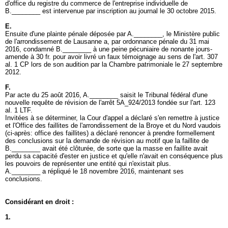
d'office du registre du commerce de l'entreprise individuelle de
B.________ est intervenue par inscription au journal le 30 octobre 2015.
E.
Ensuite d'une plainte pénale déposée par A.________, le Ministère public
de l'arrondissement de Lausanne a, par ordonnance pénale du 31 mai
2016, condamné B.________ à une peine pécuniaire de nonante jours-
amende à 30 fr. pour avoir livré un faux témoignage au sens de l'
art. 307
al. 1 CP
lors de son audition par la Chambre patrimoniale le 27 septembre
2012.
F.
Par acte du 25 août 2016, A.________ saisit le Tribunal fédéral d'une
nouvelle requête de révision de l'arrêt 5A_924/2013 fondée sur l'
art. 123
al. 1 LTF
.
Invitées à se déterminer, la Cour d'appel a déclaré s'en remettre à justice
et l'Office des faillites de l'arrondissement de la Broye et du Nord vaudois
(ci-après: office des faillites) a déclaré renoncer à prendre formellement
des conclusions sur la demande de révision au motif que la faillite de
B.________ avait été clôturée, de sorte que la masse en faillite avait
perdu sa capacité d'ester en justice et qu'elle n'avait en conséquence plus
les pouvoirs de représenter une entité qui n'existait plus.
A.________ a répliqué le 18 novembre 2016, maintenant ses
conclusions.
Considérant en droit :
1.