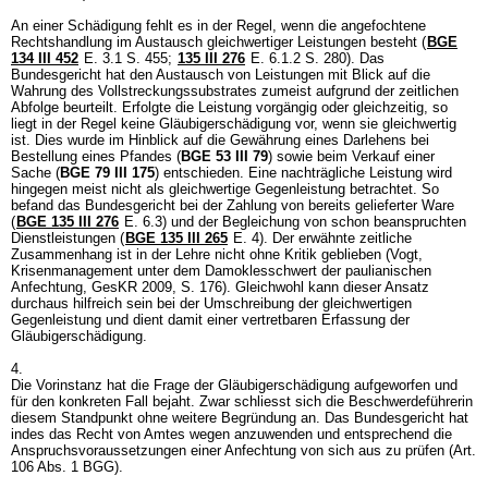
An einer Schädigung fehlt es in der Regel, wenn die angefochtene
Rechtshandlung im Austausch gleichwertiger Leistungen besteht (
BGE
134 III 452
E. 3.1 S. 455;
135 III 276
E. 6.1.2 S. 280). Das
Bundesgericht hat den Austausch von Leistungen mit Blick auf die
Wahrung des Vollstreckungssubstrates zumeist aufgrund der zeitlichen
Abfolge beurteilt. Erfolgte die Leistung vorgängig oder gleichzeitig, so
liegt in der Regel keine Gläubigerschädigung vor, wenn sie gleichwertig
ist. Dies wurde im Hinblick auf die Gewährung eines Darlehens bei
Bestellung eines Pfandes (
BGE 53 III 79
) sowie beim Verkauf einer
Sache (
BGE 79 III 175
) entschieden. Eine nachträgliche Leistung wird
hingegen meist nicht als gleichwertige Gegenleistung betrachtet. So
befand das Bundesgericht bei der Zahlung von bereits gelieferter Ware
(
BGE 135 III 276
E. 6.3) und der Begleichung von schon beanspruchten
Dienstleistungen (
BGE 135 III 265
E. 4). Der erwähnte zeitliche
Zusammenhang ist in der Lehre nicht ohne Kritik geblieben (Vogt,
Krisenmanagement unter dem Damoklesschwert der paulianischen
Anfechtung, GesKR 2009, S. 176). Gleichwohl kann dieser Ansatz
durchaus hilfreich sein bei der Umschreibung der gleichwertigen
Gegenleistung und dient damit einer vertretbaren Erfassung der
Gläubigerschädigung.
4.
Die Vorinstanz hat die Frage der Gläubigerschädigung aufgeworfen und
für den konkreten Fall bejaht. Zwar schliesst sich die Beschwerdeführerin
diesem Standpunkt ohne weitere Begründung an. Das Bundesgericht hat
indes das Recht von Amtes wegen anzuwenden und entsprechend die
Anspruchsvoraussetzungen einer Anfechtung von sich aus zu prüfen (
Art.
106 Abs. 1 BGG
).