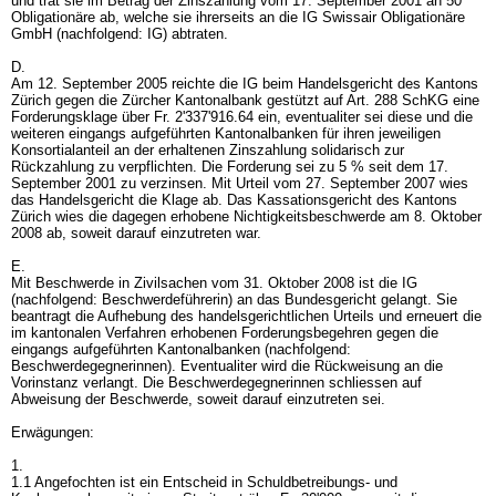
und trat sie im Betrag der Zinszahlung vom 17. September 2001 an 50
Obligationäre ab, welche sie ihrerseits an die IG Swissair Obligationäre
GmbH (nachfolgend: IG) abtraten.
D.
Am 12. September 2005 reichte die IG beim Handelsgericht des Kantons
Zürich gegen die Zürcher Kantonalbank gestützt auf
Art. 288 SchKG
eine
Forderungsklage über Fr. 2'337'916.64 ein, eventualiter sei diese und die
weiteren eingangs aufgeführten Kantonalbanken für ihren jeweiligen
Konsortialanteil an der erhaltenen Zinszahlung solidarisch zur
Rückzahlung zu verpflichten. Die Forderung sei zu 5 % seit dem 17.
September 2001 zu verzinsen. Mit Urteil vom 27. September 2007 wies
das Handelsgericht die Klage ab. Das Kassationsgericht des Kantons
Zürich wies die dagegen erhobene Nichtigkeitsbeschwerde am 8. Oktober
2008 ab, soweit darauf einzutreten war.
E.
Mit Beschwerde in Zivilsachen vom 31. Oktober 2008 ist die IG
(nachfolgend: Beschwerdeführerin) an das Bundesgericht gelangt. Sie
beantragt die Aufhebung des handelsgerichtlichen Urteils und erneuert die
im kantonalen Verfahren erhobenen Forderungsbegehren gegen die
eingangs aufgeführten Kantonalbanken (nachfolgend:
Beschwerdegegnerinnen). Eventualiter wird die Rückweisung an die
Vorinstanz verlangt. Die Beschwerdegegnerinnen schliessen auf
Abweisung der Beschwerde, soweit darauf einzutreten sei.
Erwägungen:
1.
1.1 Angefochten ist ein Entscheid in Schuldbetreibungs- und