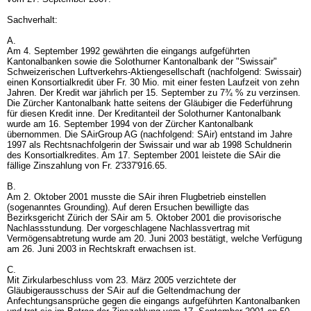
Sachverhalt:
A.
Am 4. September 1992 gewährten die eingangs aufgeführten
Kantonalbanken sowie die Solothurner Kantonalbank der "Swissair"
Schweizerischen Luftverkehrs-Aktiengesellschaft (nachfolgend: Swissair)
einen Konsortialkredit über Fr. 30 Mio. mit einer festen Laufzeit von zehn
Jahren. Der Kredit war jährlich per 15. September zu 7¾ % zu verzinsen.
Die Zürcher Kantonalbank hatte seitens der Gläubiger die Federführung
für diesen Kredit inne. Der Kreditanteil der Solothurner Kantonalbank
wurde am 16. September 1994 von der Zürcher Kantonalbank
übernommen. Die SAirGroup AG (nachfolgend: SAir) entstand im Jahre
1997 als Rechtsnachfolgerin der Swissair und war ab 1998 Schuldnerin
des Konsortialkredites. Am 17. September 2001 leistete die SAir die
fällige Zinszahlung von Fr. 2'337'916.65.
B.
Am 2. Oktober 2001 musste die SAir ihren Flugbetrieb einstellen
(sogenanntes Grounding). Auf deren Ersuchen bewilligte das
Bezirksgericht Zürich der SAir am 5. Oktober 2001 die provisorische
Nachlassstundung. Der vorgeschlagene Nachlassvertrag mit
Vermögensabtretung wurde am 20. Juni 2003 bestätigt, welche Verfügung
am 26. Juni 2003 in Rechtskraft erwachsen ist.
C.
Mit Zirkularbeschluss vom 23. März 2005 verzichtete der
Gläubigerausschuss der SAir auf die Geltendmachung der
Anfechtungsansprüche gegen die eingangs aufgeführten Kantonalbanken