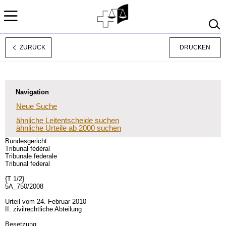
ZURÜCK
DRUCKEN
Français
Italiano
Navigation
Neue Suche
ähnliche Leitentscheide suchen
ähnliche Urteile ab 2000 suchen
Bundesgericht
Tribunal fédéral
Tribunale federale
Tribunal federal
{T 1/2}
5A_750/2008
Urteil vom 24. Februar 2010
II. zivilrechtliche Abteilung
Besetzung