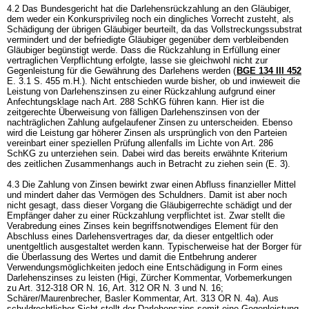
4.2 Das Bundesgericht hat die Darlehensrückzahlung an den Gläubiger,
dem weder ein Konkursprivileg noch ein dingliches Vorrecht zusteht, als
Schädigung der übrigen Gläubiger beurteilt, da das Vollstreckungssubstrat
vermindert und der befriedigte Gläubiger gegenüber dem verbleibenden
Gläubiger begünstigt werde. Dass die Rückzahlung in Erfüllung einer
vertraglichen Verpflichtung erfolgte, lasse sie gleichwohl nicht zur
Gegenleistung für die Gewährung des Darlehens werden (
BGE 134 III 452
E. 3.1 S. 455 m.H.). Nicht entschieden wurde bisher, ob und inwieweit die
Leistung von Darlehenszinsen zu einer Rückzahlung aufgrund einer
Anfechtungsklage nach
Art. 288 SchKG
führen kann. Hier ist die
zeitgerechte Überweisung von fälligen Darlehenszinsen von der
nachträglichen Zahlung aufgelaufener Zinsen zu unterscheiden. Ebenso
wird die Leistung gar höherer Zinsen als ursprünglich von den Parteien
vereinbart einer speziellen Prüfung allenfalls im Lichte von
Art. 286
SchKG
zu unterziehen sein. Dabei wird das bereits erwähnte Kriterium
des zeitlichen Zusammenhangs auch in Betracht zu ziehen sein (E. 3).
4.3 Die Zahlung von Zinsen bewirkt zwar einen Abfluss finanzieller Mittel
und mindert daher das Vermögen des Schuldners. Damit ist aber noch
nicht gesagt, dass dieser Vorgang die Gläubigerrechte schädigt und der
Empfänger daher zu einer Rückzahlung verpflichtet ist. Zwar stellt die
Verabredung eines Zinses kein begriffsnotwendiges Element für den
Abschluss eines Darlehensvertrages dar, da dieser entgeltlich oder
unentgeltlich ausgestaltet werden kann. Typischerweise hat der Borger für
die Überlassung des Wertes und damit die Entbehrung anderer
Verwendungsmöglichkeiten jedoch eine Entschädigung in Form eines
Darlehenszinses zu leisten (Higi, Zürcher Kommentar, Vorbemerkungen
zu
Art. 312-318 OR
N. 16,
Art. 312 OR
N. 3 und N. 16;
Schärer/Maurenbrecher, Basler Kommentar,
Art. 313 OR
N. 4a). Aus
schuldrechtlicher Sicht stellt der Darlehenszins somit eine Gegenleistung