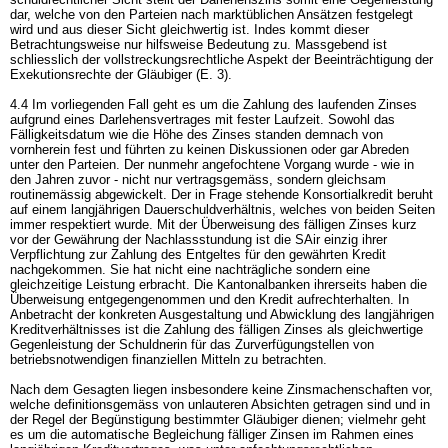
dar, welche von den Parteien nach marktüblichen Ansätzen festgelegt
wird und aus dieser Sicht gleichwertig ist. Indes kommt dieser
Betrachtungsweise nur hilfsweise Bedeutung zu. Massgebend ist
schliesslich der vollstreckungsrechtliche Aspekt der Beeinträchtigung der
Exekutionsrechte der Gläubiger (E. 3).
4.4 Im vorliegenden Fall geht es um die Zahlung des laufenden Zinses
aufgrund eines Darlehensvertrages mit fester Laufzeit. Sowohl das
Fälligkeitsdatum wie die Höhe des Zinses standen demnach von
vornherein fest und führten zu keinen Diskussionen oder gar Abreden
unter den Parteien. Der nunmehr angefochtene Vorgang wurde - wie in
den Jahren zuvor - nicht nur vertragsgemäss, sondern gleichsam
routinemässig abgewickelt. Der in Frage stehende Konsortialkredit beruht
auf einem langjährigen Dauerschuldverhältnis, welches von beiden Seiten
immer respektiert wurde. Mit der Überweisung des fälligen Zinses kurz
vor der Gewährung der Nachlassstundung ist die SAir einzig ihrer
Verpflichtung zur Zahlung des Entgeltes für den gewährten Kredit
nachgekommen. Sie hat nicht eine nachträgliche sondern eine
gleichzeitige Leistung erbracht. Die Kantonalbanken ihrerseits haben die
Überweisung entgegengenommen und den Kredit aufrechterhalten. In
Anbetracht der konkreten Ausgestaltung und Abwicklung des langjährigen
Kreditverhältnisses ist die Zahlung des fälligen Zinses als gleichwertige
Gegenleistung der Schuldnerin für das Zurverfügungstellen von
betriebsnotwendigen finanziellen Mitteln zu betrachten.
Nach dem Gesagten liegen insbesondere keine Zinsmachenschaften vor,
welche definitionsgemäss von unlauteren Absichten getragen sind und in
der Regel der Begünstigung bestimmter Gläubiger dienen; vielmehr geht
es um die automatische Begleichung fälliger Zinsen im Rahmen eines