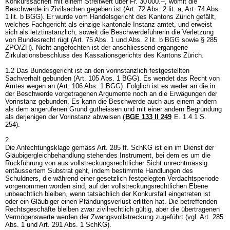
Konkurssachen mit einem Streitwert über Fr. 30'000.--, womit die
Beschwerde in Zivilsachen gegeben ist (
Art. 72 Abs. 2 lit. a,
Art. 74 Abs.
1 lit. b BGG
). Er wurde vom Handelsgericht des Kantons Zürich gefällt,
welches Fachgericht als einzige kantonale Instanz amtet, und erweist
sich als letztinstanzlich, soweit die Beschwerdeführerin die Verletzung
von Bundesrecht rügt (Art. 75 Abs. 1 und Abs. 2 lit. b BGG sowie
§ 285
ZPO
/ZH). Nicht angefochten ist der anschliessend ergangene
Zirkulationsbeschluss des Kassationsgerichts des Kantons Zürich.
1.2 Das Bundesgericht ist an den vorinstanzlich festgestellten
Sachverhalt gebunden (
Art. 105 Abs. 1 BGG
). Es wendet das Recht von
Amtes wegen an (
Art. 106 Abs. 1 BGG
). Folglich ist es weder an die in
der Beschwerde vorgetragenen Argumente noch an die Erwägungen der
Vorinstanz gebunden. Es kann die Beschwerde auch aus einem andern
als dem angerufenen Grund gutheissen und mit einer andern Begründung
als derjenigen der Vorinstanz abweisen (
BGE 133 II 249
E. 1.4.1 S.
254).
2.
Die Anfechtungsklage gemäss
Art. 285 ff. SchKG
ist ein im Dienst der
Gläubigergleichbehandlung stehendes Instrument, bei dem es um die
Rückführung von aus vollstreckungsrechtlicher Sicht unrechtmässig
entäussertem Substrat geht, indem bestimmte Handlungen des
Schuldners, die während einer gesetzlich festgelegten Verdachtsperiode
vorgenommen worden sind, auf der vollstreckungsrechtlichen Ebene
unbeachtlich bleiben, wenn tatsächlich der Konkursfall eingetreten ist
oder ein Gläubiger einen Pfändungsverlust erlitten hat. Die betreffenden
Rechtsgeschäfte bleiben zwar zivilrechtlich gültig, aber die übertragenen
Vermögenswerte werden der Zwangsvollstreckung zugeführt (vgl.
Art. 285
Abs. 1 und
Art. 291 Abs. 1 SchKG
).