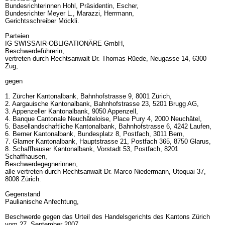
Bundesrichterinnen Hohl, Präsidentin, Escher,
Bundesrichter Meyer L., Marazzi, Herrmann,
Gerichtsschreiber Möckli.
Parteien
IG SWISSAIR-OBLIGATIONÄRE GmbH,
Beschwerdeführerin,
vertreten durch Rechtsanwalt Dr. Thomas Rüede, Neugasse 14, 6300
Zug,
gegen
1. Zürcher Kantonalbank, Bahnhofstrasse 9, 8001 Zürich,
2. Aargauische Kantonalbank, Bahnhofstrasse 23, 5201 Brugg AG,
3. Appenzeller Kantonalbank, 9050 Appenzell,
4. Banque Cantonale Neuchâteloise, Place Pury 4, 2000 Neuchâtel,
5. Basellandschaftliche Kantonalbank, Bahnhofstrasse 6, 4242 Laufen,
6. Berner Kantonalbank, Bundesplatz 8, Postfach, 3011 Bern,
7. Glarner Kantonalbank, Hauptstrasse 21, Postfach 365, 8750 Glarus,
8. Schaffhauser Kantonalbank, Vorstadt 53, Postfach, 8201
Schaffhausen,
Beschwerdegegnerinnen,
alle vertreten durch Rechtsanwalt Dr. Marco Niedermann, Utoquai 37,
8008 Zürich.
Gegenstand
Paulianische Anfechtung,
Beschwerde gegen das Urteil des Handelsgerichts des Kantons Zürich
vom 27. September 2007.