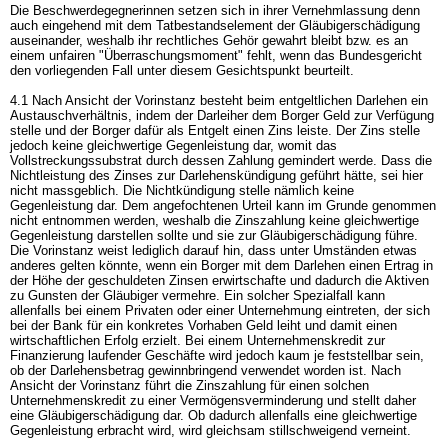
Die Beschwerdegegnerinnen setzen sich in ihrer Vernehmlassung denn
auch eingehend mit dem Tatbestandselement der Gläubigerschädigung
auseinander, weshalb ihr rechtliches Gehör gewahrt bleibt bzw. es an
einem unfairen "Überraschungsmoment" fehlt, wenn das Bundesgericht
den vorliegenden Fall unter diesem Gesichtspunkt beurteilt.
4.1 Nach Ansicht der Vorinstanz besteht beim entgeltlichen Darlehen ein
Austauschverhältnis, indem der Darleiher dem Borger Geld zur Verfügung
stelle und der Borger dafür als Entgelt einen Zins leiste. Der Zins stelle
jedoch keine gleichwertige Gegenleistung dar, womit das
Vollstreckungssubstrat durch dessen Zahlung gemindert werde. Dass die
Nichtleistung des Zinses zur Darlehenskündigung geführt hätte, sei hier
nicht massgeblich. Die Nichtkündigung stelle nämlich keine
Gegenleistung dar. Dem angefochtenen Urteil kann im Grunde genommen
nicht entnommen werden, weshalb die Zinszahlung keine gleichwertige
Gegenleistung darstellen sollte und sie zur Gläubigerschädigung führe.
Die Vorinstanz weist lediglich darauf hin, dass unter Umständen etwas
anderes gelten könnte, wenn ein Borger mit dem Darlehen einen Ertrag in
der Höhe der geschuldeten Zinsen erwirtschafte und dadurch die Aktiven
zu Gunsten der Gläubiger vermehre. Ein solcher Spezialfall kann
allenfalls bei einem Privaten oder einer Unternehmung eintreten, der sich
bei der Bank für ein konkretes Vorhaben Geld leiht und damit einen
wirtschaftlichen Erfolg erzielt. Bei einem Unternehmenskredit zur
Finanzierung laufender Geschäfte wird jedoch kaum je feststellbar sein,
ob der Darlehensbetrag gewinnbringend verwendet worden ist. Nach
Ansicht der Vorinstanz führt die Zinszahlung für einen solchen
Unternehmenskredit zu einer Vermögensverminderung und stellt daher
eine Gläubigerschädigung dar. Ob dadurch allenfalls eine gleichwertige
Gegenleistung erbracht wird, wird gleichsam stillschweigend verneint.