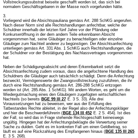
Vollstreckungssubstrat beiseite geschafft worden ist, das sich bei
normalem Geschäftsgebaren in der Masse noch vorgefunden hätte.
3.
Vorliegend wird die Absichtspauliana gemäss
Art. 288 SchKG
angerufen.
Nach dieser Norm sind alle Rechtshandlungen anfechtbar, welche der
Schuldner innerhalb der letzten fünf Jahre vor der Pfändung oder
Konkurseröffnung in der dem andern Teile erkennbaren Absicht
vorgenommen hat, seine Gläubiger zu benachteiligen oder einzelne
Gläubiger zum Nachteil anderer zu begünstigen. Der Absichtsanfechtung
unterliegen gemäss
Art. 331 Abs. 1 SchKG
auch Rechtshandlungen, die
der Schuldner vor der Bestätigung des Nachlassvertrages vorgenommen
hat.
Neben der Schädigungsabsicht und deren Erkennbarkeit setzt die
Absichtsanfechtung zudem voraus, dass die angefochtene Handlung des
Schuldners die Gläubiger auch tatsächlich schädigt. Denn die Anfechtung
bezweckt, Vermögenswerte der Zwangsvollstreckung zuzuführen, die ihr
durch eine Rechtshandlung gemäss
Art. 286-288 SchKG
entzogen
worden ist (
Art. 285 Abs. 1 SchKG
). Mit andern Worten, es geht um die
Wiedergutmachung eines den Gläubigern zugefügten wirtschaftlichen
Nachteils (so bereits
BGE 99 III 27
E. 3 S. 33). Alle drei
Voraussetzungen hat zu beweisen, wer aus der Erfüllung des
Tatbestandes Rechte ableitet, in der Regel also der Anfechtungskläger
und hier die Beschwerdeführerin (
BGE 134 III 452
E. 2 S. 454). Ist dies
der Fall, so wird das in Frage stehende Rechtsgeschäft keineswegs
ungültig. Hingegen hat der Anfechtungsbeklagte die Verwertung seiner
Sache zu dulden. Geht es im konkreten Fall um einen Geldbetrag, so
läuft es auf eine Rückzahlung des Empfangenen hinaus (
BGE 135 III 265
E. 3 S. 268).