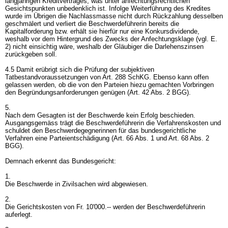
langjährigen Kreditvertrages, was unter anfechtungsrechtlichen
Gesichtspunkten unbedenklich ist. Infolge Weiterführung des Kredites
wurde im Übrigen die Nachlassmasse nicht durch Rückzahlung desselben
geschmälert und verliert die Beschwerdeführerin bereits die
Kapitalforderung bzw. erhält sie hierfür nur eine Konkursdividende,
weshalb vor dem Hintergrund des Zwecks der Anfechtungsklage (vgl. E.
2) nicht einsichtig wäre, weshalb der Gläubiger die Darlehenszinsen
zurückgeben soll.
4.5 Damit erübrigt sich die Prüfung der subjektiven
Tatbestandvoraussetzungen von
Art. 288 SchKG
. Ebenso kann offen
gelassen werden, ob die von den Parteien hiezu gemachten Vorbringen
den Begründungsanforderungen genügen (
Art. 42 Abs. 2 BGG
).
5.
Nach dem Gesagten ist der Beschwerde kein Erfolg beschieden.
Ausgangsgemäss trägt die Beschwerdeführerin die Verfahrenskosten und
schuldet den Beschwerdegegnerinnen für das bundesgerichtliche
Verfahren eine Parteientschädigung (
Art. 66 Abs. 1 und
Art. 68 Abs. 2
BGG
).
Demnach erkennt das Bundesgericht:
1.
Die Beschwerde in Zivilsachen wird abgewiesen.
2.
Die Gerichtskosten von Fr. 10'000.-- werden der Beschwerdeführerin
auferlegt.