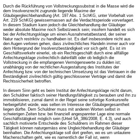
Durch die Rückführung von Vollstreckungssubstrat in die Masse wird die
dem Insolvenzrecht zugrunde liegende Maxime der
Gläubigergleichbehandlung (
Art. 197 Abs. 1 SchKG
, unter Vorbehalt von
Art. 219 SchKG
) gewissermassen auf die Verdachtsperiode vorverlagert.
In diesem Stadium kann jedoch die Gleichbehandlung der Gläubiger
weder absolute Maxime noch Selbstzweck sein; insofern handelt es sich
bei der Anfechtungsklage um einen Ausnahmetatbestand, der seiner
Natur nach restriktiv zu handhaben ist. Es darf insbesondere nicht aus
den Augen verloren gehen, dass zivilrechtliches Handeln immer auch vor
dem Hintergrund der Insolvenzbeständigkeit vor sich geht. Es ist im
Geschäftsverkehr einerlei, ob ein Rechtsgeschäft durch eine allfällige
Anfechtungsklage zivilrechtlich dahinfällt oder ob lediglich die
Vollstreckung in die empfangenen Vermögenswerte zu dulden ist;
unabhängig von der rechtlichen Ausgestaltung des Institutes der
Anfechtung bzw. von der technischen Umsetzung ist das Vertrauen in die
Beständigkeit zivilrechtlich gültig geschlossener Verträge und damit die
Rechtssicherheit betroffen.
In diesem Sinn geht es beim Institut der Anfechtungsklage nicht darum,
den Schuldner faktisch seiner Handlungsfähigkeit zu berauben und ihn zu
immobilisieren, zumal damit in der Regel seine sofortige Konkursreife
herbeigeführt würde, was selten im Interesse der Gläubigergesamtheit
liegen dürfte. Dem Schuldner muss mit anderen Worten selbst in
schwierigen Zeiten bzw. bei finanziell angespannter Lage eine normale
Geschäftstätigkeit möglich sein (Urteil 5A_386/2008, E. 4.3), und auch
sachlich motivierte Entscheide des Schuldners im Rahmen dieser
Tätigkeit können naturgemäss eine Ungleichbehandlung der Gläubiger
beinhalten. Die Anfechtungsklage soll dort greifen, wo es um unlautere
Machenschaften geht, wie es namentlich der Fall ist, wenn