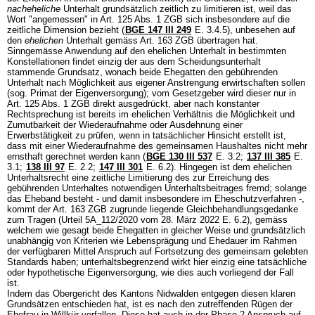
nacheheliche
Unterhalt grundsätzlich zeitlich zu limitieren ist, weil das
Wort "angemessen" in
Art. 125 Abs. 1 ZGB
sich insbesondere auf die
zeitliche Dimension bezieht (
BGE 147 III 249
E. 3.4.5), unbesehen auf
den
ehelichen
Unterhalt gemäss
Art. 163 ZGB
übertragen hat.
Sinngemässe Anwendung auf den ehelichen Unterhalt in bestimmten
Konstellationen findet einzig der aus dem Scheidungsunterhalt
stammende Grundsatz, wonach beide Ehegatten den gebührenden
Unterhalt nach Möglichkeit aus eigener Anstrengung erwirtschaften sollen
(sog. Primat der Eigenversorgung); vom Gesetzgeber wird dieser nur in
Art. 125 Abs. 1 ZGB
direkt ausgedrückt, aber nach konstanter
Rechtsprechung ist bereits im ehelichen Verhältnis die Möglichkeit und
Zumutbarkeit der Wiederaufnahme oder Ausdehnung einer
Erwerbstätigkeit zu prüfen, wenn in tatsächlicher Hinsicht erstellt ist,
dass mit einer Wiederaufnahme des gemeinsamen Haushaltes nicht mehr
ernsthaft gerechnet werden kann (
BGE 130 III 537
E. 3.2;
137 III 385
E.
3.1;
138 III 97
E. 2.2;
147 III 301
E. 6.2). Hingegen ist dem ehelichen
Unterhaltsrecht eine zeitliche Limitierung des zur Erreichung des
gebührenden Unterhaltes notwendigen Unterhaltsbeitrages fremd; solange
das Eheband besteht - und damit insbesondere im Eheschutzverfahren -,
kommt der
Art. 163 ZGB
zugrunde liegende Gleichbehandlungsgedanke
zum Tragen (Urteil 5A_112/2020 vom 28. März 2022 E. 6.2), gemäss
welchem wie gesagt beide Ehegatten in gleicher Weise und grundsätzlich
unabhängig von Kriterien wie Lebensprägung und Ehedauer im Rahmen
der verfügbaren Mittel Anspruch auf Fortsetzung des gemeinsam gelebten
Standards haben; unterhaltsbegrenzend wirkt hier einzig eine tatsächliche
oder hypothetische Eigenversorgung, wie dies auch vorliegend der Fall
ist.
Indem das Obergericht des Kantons Nidwalden entgegen diesen klaren
Grundsätzen entschieden hat, ist es nach den zutreffenden Rügen der
Ehefrau in Willkür verfallen. Diese hat auch in der Phase 2 Anspruch auf