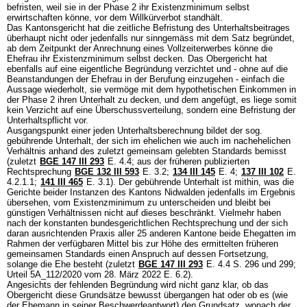
befristen, weil sie in der Phase 2 ihr Existenzminimum selbst
erwirtschaften könne, vor dem Willkürverbot standhält.
Das Kantonsgericht hat die zeitliche Befristung des Unterhaltsbeitrages
überhaupt nicht oder jedenfalls nur sinngemäss mit dem Satz begründet,
ab dem Zeitpunkt der Anrechnung eines Vollzeiterwerbes könne die
Ehefrau ihr Existenzminimum selbst decken. Das Obergericht hat
ebenfalls auf eine eigentliche Begründung verzichtet und - ohne auf die
Beanstandungen der Ehefrau in der Berufung einzugehen - einfach die
Aussage wiederholt, sie vermöge mit dem hypothetischen Einkommen in
der Phase 2 ihren Unterhalt zu decken, und dem angefügt, es liege somit
kein Verzicht auf eine Überschussverteilung, sondern eine Befristung der
Unterhaltspflicht vor.
Ausgangspunkt einer jeden Unterhaltsberechnung bildet der sog.
gebührende Unterhalt, der sich im ehelichen wie auch im nachehelichen
Verhältnis anhand des zuletzt gemeinsam gelebten Standards bemisst
(zuletzt
BGE 147 III 293
E. 4.4; aus der früheren publizierten
Rechtsprechung
BGE 132 III 593
E. 3.2;
134 III 145
E. 4;
137 III 102
E.
4.2.1.1;
141 III 465
E. 3.1). Der gebührende Unterhalt ist mithin, was die
Gerichte beider Instanzen des Kantons Nidwalden jedenfalls im Ergebnis
übersehen, vom Existenzminimum zu unterscheiden und bleibt bei
günstigen Verhältnissen nicht auf dieses beschränkt. Vielmehr haben
nach der konstanten bundesgerichtlichen Rechtsprechung und der sich
daran ausrichtenden Praxis aller 25 anderen Kantone beide Ehegatten im
Rahmen der verfügbaren Mittel bis zur Höhe des ermittelten früheren
gemeinsamen Standards einen Anspruch auf dessen Fortsetzung,
solange die Ehe besteht (zuletzt
BGE 147 III 293
E. 4.4 S. 296 und 299;
Urteil 5A_112/2020 vom 28. März 2022 E. 6.2).
Angesichts der fehlenden Begründung wird nicht ganz klar, ob das
Obergericht diese Grundsätze bewusst übergangen hat oder ob es (wie
der Ehemann in seiner Beschwerdeantwort) den Grundsatz, wonach der