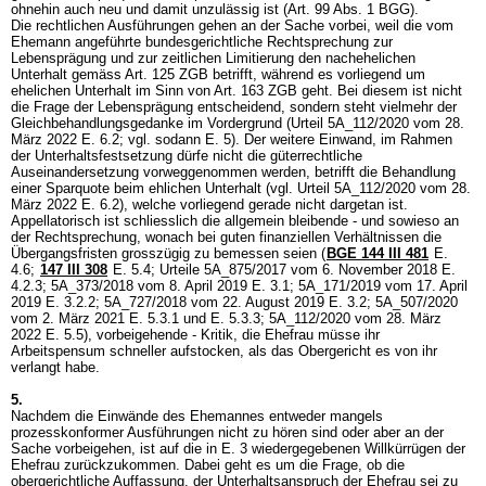
ohnehin auch neu und damit unzulässig ist (
Art. 99 Abs. 1 BGG
).
Die rechtlichen Ausführungen gehen an der Sache vorbei, weil die vom
Ehemann angeführte bundesgerichtliche Rechtsprechung zur
Lebensprägung und zur zeitlichen Limitierung den nachehelichen
Unterhalt gemäss
Art. 125 ZGB
betrifft, während es vorliegend um
ehelichen Unterhalt im Sinn von
Art. 163 ZGB
geht. Bei diesem ist nicht
die Frage der Lebensprägung entscheidend, sondern steht vielmehr der
Gleichbehandlungsgedanke im Vordergrund (Urteil 5A_112/2020 vom 28.
März 2022 E. 6.2; vgl. sodann E. 5). Der weitere Einwand, im Rahmen
der Unterhaltsfestsetzung dürfe nicht die güterrechtliche
Auseinandersetzung vorweggenommen werden, betrifft die Behandlung
einer Sparquote beim ehlichen Unterhalt (vgl. Urteil 5A_112/2020 vom 28.
März 2022 E. 6.2), welche vorliegend gerade nicht dargetan ist.
Appellatorisch ist schliesslich die allgemein bleibende - und sowieso an
der Rechtsprechung, wonach bei guten finanziellen Verhältnissen die
Übergangsfristen grosszügig zu bemessen seien (
BGE 144 III 481
E.
4.6;
147 III 308
E. 5.4; Urteile 5A_875/2017 vom 6. November 2018 E.
4.2.3; 5A_373/2018 vom 8. April 2019 E. 3.1; 5A_171/2019 vom 17. April
2019 E. 3.2.2; 5A_727/2018 vom 22. August 2019 E. 3.2; 5A_507/2020
vom 2. März 2021 E. 5.3.1 und E. 5.3.3; 5A_112/2020 vom 28. März
2022 E. 5.5), vorbeigehende - Kritik, die Ehefrau müsse ihr
Arbeitspensum schneller aufstocken, als das Obergericht es von ihr
verlangt habe.
5.
Nachdem die Einwände des Ehemannes entweder mangels
prozesskonformer Ausführungen nicht zu hören sind oder aber an der
Sache vorbeigehen, ist auf die in E. 3 wiedergegebenen Willkürrügen der
Ehefrau zurückzukommen. Dabei geht es um die Frage, ob die
obergerichtliche Auffassung, der Unterhaltsanspruch der Ehefrau sei zu