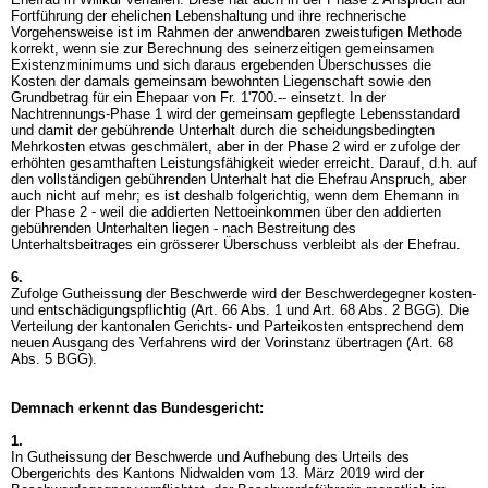
Fortführung der ehelichen Lebenshaltung und ihre rechnerische
Vorgehensweise ist im Rahmen der anwendbaren zweistufigen Methode
korrekt, wenn sie zur Berechnung des seinerzeitigen gemeinsamen
Existenzminimums und sich daraus ergebenden Überschusses die
Kosten der damals gemeinsam bewohnten Liegenschaft sowie den
Grundbetrag für ein Ehepaar von Fr. 1'700.-- einsetzt. In der
Nachtrennungs-Phase 1 wird der gemeinsam gepflegte Lebensstandard
und damit der gebührende Unterhalt durch die scheidungsbedingten
Mehrkosten etwas geschmälert, aber in der Phase 2 wird er zufolge der
erhöhten gesamthaften Leistungsfähigkeit wieder erreicht. Darauf, d.h. auf
den vollständigen gebührenden Unterhalt hat die Ehefrau Anspruch, aber
auch nicht auf mehr; es ist deshalb folgerichtig, wenn dem Ehemann in
der Phase 2 - weil die addierten Nettoeinkommen über den addierten
gebührenden Unterhalten liegen - nach Bestreitung des
Unterhaltsbeitrages ein grösserer Überschuss verbleibt als der Ehefrau.
6.
Zufolge Gutheissung der Beschwerde wird der Beschwerdegegner kosten-
und entschädigungspflichtig (
Art. 66 Abs. 1 und
Art. 68 Abs. 2 BGG
). Die
Verteilung der kantonalen Gerichts- und Parteikosten entsprechend dem
neuen Ausgang des Verfahrens wird der Vorinstanz übertragen (
Art. 68
Abs. 5 BGG
).
Demnach erkennt das Bundesgericht:
1.
In Gutheissung der Beschwerde und Aufhebung des Urteils des
Obergerichts des Kantons Nidwalden vom 13. März 2019 wird der