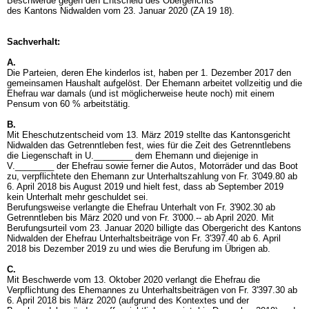
Beschwerde gegen den Entscheid des Obergerichts
des Kantons Nidwalden vom 23. Januar 2020 (ZA 19 18).
Sachverhalt:
A.
Die Parteien, deren Ehe kinderlos ist, haben per 1. Dezember 2017 den
gemeinsamen Haushalt aufgelöst. Der Ehemann arbeitet vollzeitig und die
Ehefrau war damals (und ist möglicherweise heute noch) mit einem
Pensum von 60 % arbeitstätig.
B.
Mit Eheschutzentscheid vom 13. März 2019 stellte das Kantonsgericht
Nidwalden das Getrenntleben fest, wies für die Zeit des Getrenntlebens
die Liegenschaft in U.________ dem Ehemann und diejenige in
V.________ der Ehefrau sowie ferner die Autos, Motorräder und das Boot
zu, verpflichtete den Ehemann zur Unterhaltszahlung von Fr. 3'049.80 ab
6. April 2018 bis August 2019 und hielt fest, dass ab September 2019
kein Unterhalt mehr geschuldet sei.
Berufungsweise verlangte die Ehefrau Unterhalt von Fr. 3'902.30 ab
Getrenntleben bis März 2020 und von Fr. 3'000.-- ab April 2020. Mit
Berufungsurteil vom 23. Januar 2020 billigte das Obergericht des Kantons
Nidwalden der Ehefrau Unterhaltsbeiträge von Fr. 3'397.40 ab 6. April
2018 bis Dezember 2019 zu und wies die Berufung im Übrigen ab.
C.
Mit Beschwerde vom 13. Oktober 2020 verlangt die Ehefrau die
Verpflichtung des Ehemannes zu Unterhaltsbeiträgen von Fr. 3'397.30 ab
6. April 2018 bis März 2020 (aufgrund des Kontextes und der