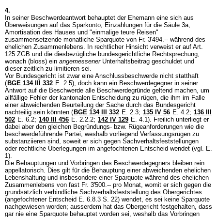
4.
In seiner Beschwerdeantwort behauptet der Ehemann eine sich aus
Überweisungen auf das Sparkonto, Einzahlungen für die Säule 3a,
Amortisation des Hauses und "einmalige teure Reisen"
zusammensetzende monatliche Sparquote von Fr. 3'494.-- während des
ehelichen Zusammenlebens. In rechtlicher Hinsicht verweist er auf
Art.
125 ZGB
und die diesbezügliche bundesgerichtliche Rechtsprechung,
wonach (bloss) ein
angemessener
Unterhaltsbeitrag geschuldet und
dieser zeitlich zu limitieren sei.
Vor Bundesgericht ist zwar eine Anschlussbeschwerde nicht statthaft
(
BGE 134 III 332
E. 2.5), doch kann ein Beschwerdegegner in seiner
Antwort auf die Beschwerde alle Beschwerdegründe geltend machen, um
allfällige Fehler der kantonalen Entscheidung zu rügen, die ihm im Falle
einer abweichenden Beurteilung der Sache durch das Bundesgericht
nachteilig sein könnten (
BGE 134 III 332
E. 2.3;
135 IV 56
E. 4.2;
136 III
502
E. 6.2;
140 III 456
E. 2.2.2;
142 IV 129
E. 4.1). Freilich unterliegt er
dabei aber den gleichen Begründungs- bzw. Rügeanforderungen wie die
beschwerdeführende Partei, weshalb vorliegend Verfassungsrügen zu
substanziieren sind, soweit er sich gegen Sachverhaltsfeststellungen
oder rechtliche Überlegungen im angefochtenen Entscheid wendet (vgl. E.
1).
Die Behauptungen und Vorbringen des Beschwerdegegners bleiben rein
appellatorisch. Dies gilt für die Behauptung einer abweichenden ehelichen
Lebenshaltung und insbesondere einer Sparquote während des ehelichen
Zusammenlebens von fast Fr. 3'500.-- pro Monat, womit er sich gegen die
grundsätzlich verbindliche Sachverhaltsfeststellung des Obergerichtes
(angefochtener Entscheid E. 6.8.3 S. 22) wendet, es sei keine Sparquote
nachgewiesen worden; ausserdem hat das Obergericht festgehalten, dass
gar nie eine Sparquote behauptet worden sei, weshalb das Vorbringen