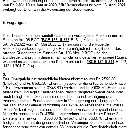
Beschwerdebegründung offensichtlich gemeint: bis Dezember 2019) und
von Fr. 2'404.10 ab Januar 2020. Mit Vernehmlassung vom 15. April 2021
verlangt der Ehemann die Abweisung der Beschwerde.
Erwägungen:
1.
Bei Eheschutzsachen handelt es sich um vorsorgliche Massnahmen im
Sinn von
Art. 98 BGG
(
BGE 133 III 393
E. 5.1; zuletzt Urteil
5A_372/2022 vom 24. Mai 2022 E. 1), so dass nur die Rüge der
Verletzung verfassungsmässiger Rechte möglich ist. Es gilt somit das
strenge Rügeprinzip im Sinn von
Art. 106 Abs. 2 BGG
und das
Bundesgericht prüft in diesem Fall nur klar und detailliert erhobene Rügen,
während es auf appellatorische Kritik nicht eintritt (
BGE 134 II 244
E. 2.2;
142 III 364
E. 2.4).
2.
Das Obergericht hat tatsächliche Nettoeinkommen von Fr. 2'596.80
(Ehefrau) und Fr. 9'681.30 (Ehemann) sowie für die entsprechende Phase
1 Existenzminima von Fr. 3'348.80 (Ehefrau) und Fr. 3'638.70 (Ehemann)
festgestellt und explizit festgehalten, dass Sparquoten weder behauptet
noch belegt seien. Sodann hat es der Ehefrau in Bestätigung des
erstinstanzlichen Entscheides, aber in Verlängerung der Übergangsfrist
per Januar 2020 eine Aufstockung des aktuellen Arbeitspensums von 60
% auf Vollzeit zugemutet und ihr im Bereich Verkauf ein hypothetisches
Nettoeinkommen von Fr. 4'550.-- angerechnet und ab dieser Phase 2
Existenzminima von Fr. 3'588.80 (Ehefrau) und Fr. 3'638.70 (Ehemann)
festgestellt. Es hat die gesundheitlichen Vorbringen der Ehefrau und das
fortgeschrittene Alter von damals 53 Jahren als die Erwerbsfähigkeit nicht