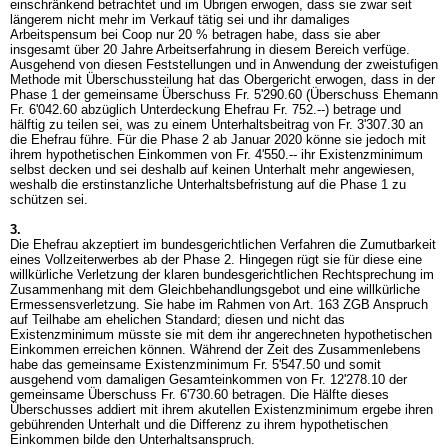
einschränkend betrachtet und im Übrigen erwogen, dass sie zwar seit
längerem nicht mehr im Verkauf tätig sei und ihr damaliges
Arbeitspensum bei Coop nur 20 % betragen habe, dass sie aber
insgesamt über 20 Jahre Arbeitserfahrung in diesem Bereich verfüge.
Ausgehend von diesen Feststellungen und in Anwendung der zweistufigen
Methode mit Überschussteilung hat das Obergericht erwogen, dass in der
Phase 1 der gemeinsame Überschuss Fr. 5'290.60 (Überschuss Ehemann
Fr. 6'042.60 abzüglich Unterdeckung Ehefrau Fr. 752.--) betrage und
hälftig zu teilen sei, was zu einem Unterhaltsbeitrag von Fr. 3'307.30 an
die Ehefrau führe. Für die Phase 2 ab Januar 2020 könne sie jedoch mit
ihrem hypothetischen Einkommen von Fr. 4'550.-- ihr Existenzminimum
selbst decken und sei deshalb auf keinen Unterhalt mehr angewiesen,
weshalb die erstinstanzliche Unterhaltsbefristung auf die Phase 1 zu
schützen sei.
3.
Die Ehefrau akzeptiert im bundesgerichtlichen Verfahren die Zumutbarkeit
eines Vollzeiterwerbes ab der Phase 2. Hingegen rügt sie für diese eine
willkürliche Verletzung der klaren bundesgerichtlichen Rechtsprechung im
Zusammenhang mit dem Gleichbehandlungsgebot und eine willkürliche
Ermessensverletzung. Sie habe im Rahmen von
Art. 163 ZGB
Anspruch
auf Teilhabe am ehelichen Standard; diesen und nicht das
Existenzminimum müsste sie mit dem ihr angerechneten hypothetischen
Einkommen erreichen können. Während der Zeit des Zusammenlebens
habe das gemeinsame Existenzminimum Fr. 5'547.50 und somit
ausgehend vom damaligen Gesamteinkommen von Fr. 12'278.10 der
gemeinsame Überschuss Fr. 6'730.60 betragen. Die Hälfte dieses
Überschusses addiert mit ihrem akutellen Existenzminimum ergebe ihren
gebührenden Unterhalt und die Differenz zu ihrem hypothetischen
Einkommen bilde den Unterhaltsanspruch.