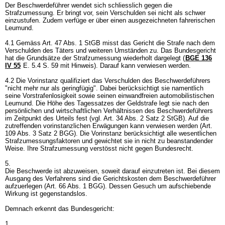
Der Beschwerdeführer wendet sich schliesslich gegen die
Strafzumessung. Er bringt vor, sein Verschulden sei nicht als schwer
einzustufen. Zudem verfüge er über einen ausgezeichneten fahrerischen
Leumund.
4.1 Gemäss
Art. 47 Abs. 1 StGB
misst das Gericht die Strafe nach dem
Verschulden des Täters und weiteren Umständen zu. Das Bundesgericht
hat die Grundsätze der Strafzumessung wiederholt dargelegt (
BGE 136
IV 55
E. 5.4 S. 59 mit Hinweis). Darauf kann verwiesen werden.
4.2 Die Vorinstanz qualifiziert das Verschulden des Beschwerdeführers
"nicht mehr nur als geringfügig". Dabei berücksichtigt sie namentlich
seine Vorstrafenlosigkeit sowie seinen einwandfreien automobilistischen
Leumund. Die Höhe des Tagessatzes der Geldstrafe legt sie nach den
persönlichen und wirtschaftlichen Verhältnissen des Beschwerdeführers
im Zeitpunkt des Urteils fest (vgl.
Art. 34 Abs. 2 Satz 2 StGB
). Auf die
zutreffenden vorinstanzlichen Erwägungen kann verwiesen werden (
Art.
109 Abs. 3 Satz 2 BGG
). Die Vorinstanz berücksichtigt alle wesentlichen
Strafzumessungsfaktoren und gewichtet sie in nicht zu beanstandender
Weise. Ihre Strafzumessung verstösst nicht gegen Bundesrecht.
5.
Die Beschwerde ist abzuweisen, soweit darauf einzutreten ist. Bei diesem
Ausgang des Verfahrens sind die Gerichtskosten dem Beschwerdeführer
aufzuerlegen (
Art. 66 Abs. 1 BGG
). Dessen Gesuch um aufschiebende
Wirkung ist gegenstandslos.
Demnach erkennt das Bundesgericht:
1.