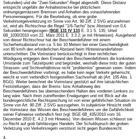
Sekunden) und die "Zwei-Sekunden"-Regel abgestellt. Diese Distanz
entspricht ungefähr der Anhaltestrecke bei plötzlichem
ordnungsgemässem Bremsen und Anhalten des vorausfahrenden
Personenwagens. Für die Beurteilung, ob eine grobe
Verkehrsregelverletzung im Sinne von
Art. 90 Ziff. 2 SVG
anzunehmen
ist, wird als Richtschnur die Regel "1/6-Tacho" bzw. Abstand von 0,6
Sekunden herangezogen (
BGE 131 IV 133
E. 3.1 S. 135; Urteil
6B_1030/2010 vom 22. März 2011 E. 3.3.2; je mit Hinweisen). Ausgehend
von dieser Richtschnur hat der Beschwerdeführer mit einem
Sicherheitsabstand von ca. 5 bis 10 Metern bei einer Geschwindigkeit
von 80 km/h den erforderlichen Abstand beim Hintereinanderfahren
unterschritten. Die Vorinstanz berücksichtigt in ihrer rechtlichen
Würdigung entgegen dem Einwand des Beschwerdeführers die konkreten
Umstände zum Tatzeitpunkt und begründet, weshalb diese trotz der guten
Strassen- und Sichtverhältnisse nicht "problemlos" gewesen seien. Indem
der Beschwerdeführer vorbringt, es habe kein reger Verkehr geherrscht,
weicht er vom verbindlich festgestellten Sachverhalt ab (
Art. 105 Abs. 1
BGG
). Weiter berechnet die Vorinstanz gestützt auf ihre tatsächlichen
Feststellungen, dass der Brems- bzw. Anhalteweg des
Beschwerdeführers bei überraschendem Halten des vorderen Lenkers zu
lang wäre. Nach ihren zutreffenden Erwägungen und mit Blick auf die
bundesgerichtliche Rechtsprechung ist von einer gefährlichen Situation im
Sinne von
Art. 90 Ziff. 2 SVG
auszugehen. In subjektiver Hinsicht stellt
die Vorinstanz das Wissen des Beschwerdeführers um die Gefährlichkeit
seiner Fahrweise verbindlich fest (vgl. BGE 6B_435/2010 vom 16.
Dezember 2010 E. 4.2.3 mit Hinweis). Von diesem Wissen schliesst sie
zu Recht auf grob fahrlässiges Handeln. Der Schuldspruch der groben
Verletzung von Verkehrsregeln verstösst nicht gegen Bundesrecht.
4.