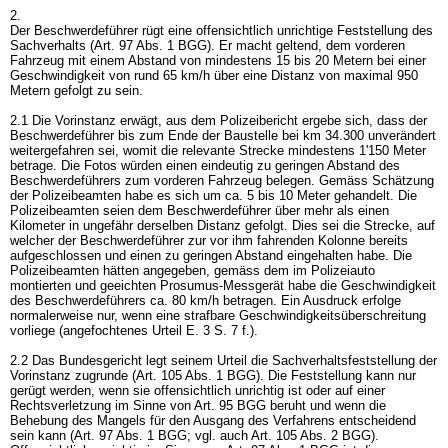
2.
Der Beschwerdeführer rügt eine offensichtlich unrichtige Feststellung des
Sachverhalts (
Art. 97 Abs. 1 BGG
). Er macht geltend, dem vorderen
Fahrzeug mit einem Abstand von mindestens 15 bis 20 Metern bei einer
Geschwindigkeit von rund 65 km/h über eine Distanz von maximal 950
Metern gefolgt zu sein.
2.1 Die Vorinstanz erwägt, aus dem Polizeibericht ergebe sich, dass der
Beschwerdeführer bis zum Ende der Baustelle bei km 34.300 unverändert
weitergefahren sei, womit die relevante Strecke mindestens 1'150 Meter
betrage. Die Fotos würden einen eindeutig zu geringen Abstand des
Beschwerdeführers zum vorderen Fahrzeug belegen. Gemäss Schätzung
der Polizeibeamten habe es sich um ca. 5 bis 10 Meter gehandelt. Die
Polizeibeamten seien dem Beschwerdeführer über mehr als einen
Kilometer in ungefähr derselben Distanz gefolgt. Dies sei die Strecke, auf
welcher der Beschwerdeführer zur vor ihm fahrenden Kolonne bereits
aufgeschlossen und einen zu geringen Abstand eingehalten habe. Die
Polizeibeamten hätten angegeben, gemäss dem im Polizeiauto
montierten und geeichten Prosumus-Messgerät habe die Geschwindigkeit
des Beschwerdeführers ca. 80 km/h betragen. Ein Ausdruck erfolge
normalerweise nur, wenn eine strafbare Geschwindigkeitsüberschreitung
vorliege (angefochtenes Urteil E. 3 S. 7 f.).
2.2 Das Bundesgericht legt seinem Urteil die Sachverhaltsfeststellung der
Vorinstanz zugrunde (
Art. 105 Abs. 1 BGG
). Die Feststellung kann nur
gerügt werden, wenn sie offensichtlich unrichtig ist oder auf einer
Rechtsverletzung im Sinne von
Art. 95 BGG
beruht und wenn die
Behebung des Mangels für den Ausgang des Verfahrens entscheidend
sein kann (
Art. 97 Abs. 1 BGG
; vgl. auch
Art. 105 Abs. 2 BGG
).