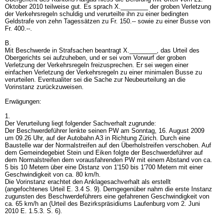
Oktober 2010 teilweise gut. Es sprach X.________ der groben Verletzung
der Verkehrsregeln schuldig und verurteilte ihn zu einer bedingten
Geldstrafe von zehn Tagessätzen zu Fr. 150.-- sowie zu einer Busse von
Fr. 400.--.
B.
Mit Beschwerde in Strafsachen beantragt X.________, das Urteil des
Obergerichts sei aufzuheben, und er sei vom Vorwurf der groben
Verletzung der Verkehrsregeln freizusprechen. Er sei wegen einer
einfachen Verletzung der Verkehrsregeln zu einer minimalen Busse zu
verurteilen. Eventualiter sei die Sache zur Neubeurteilung an die
Vorinstanz zurückzuweisen.
Erwägungen:
1.
Der Verurteilung liegt folgender Sachverhalt zugrunde:
Der Beschwerdeführer lenkte seinen PW am Sonntag, 16. August 2009
um 09.26 Uhr, auf der Autobahn A3 in Richtung Zürich. Durch eine
Baustelle war der Normalstreifen auf den Überholstreifen verschoben. Auf
dem Gemeindegebiet Stein und Eiken folgte der Beschwerdeführer auf
dem Normalstreifen dem vorausfahrenden PW mit einem Abstand von ca.
5 bis 10 Metern über eine Distanz von 1'150 bis 1'700 Metern mit einer
Geschwindigkeit von ca. 80 km/h.
Die Vorinstanz erachtet den Anklagesachverhalt als erstellt
(angefochtenes Urteil E. 3.4 S. 9). Demgegenüber nahm die erste Instanz
zugunsten des Beschwerdeführers eine gefahrenen Geschwindigkeit von
ca. 65 km/h an (Urteil des Bezirkspräsidiums Laufenburg vom 2. Juni
2010 E. 1.5.3. S. 6).