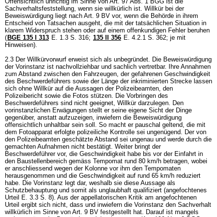
Offensichtlich unrichtig im Sinne von
Art. 97 Abs. 1 BGG
ist die
Sachverhaltsfeststellung, wenn sie willkürlich ist. Willkür bei der
Beweiswürdigung liegt nach
Art. 9 BV
vor, wenn die Behörde in ihrem
Entscheid von Tatsachen ausgeht, die mit der tatsächlichen Situation in
klarem Widerspruch stehen oder auf einem offenkundigen Fehler beruhen
(
BGE 135 I 313
E. 1.3 S. 316;
135 II 356
E. 4.2.1 S. 362; je mit
Hinweisen).
2.3 Der Willkürvorwurf erweist sich als unbegründet. Die Beweiswürdigung
der Vorinstanz ist nachvollziehbar und sachlich vertretbar. Ihre Annahmen
zum Abstand zwischen den Fahrzeugen, der gefahrenen Geschwindigkeit
des Beschwerdeführers sowie der Länge der inkriminierten Strecke lassen
sich ohne Willkür auf die Aussagen der Polizeibeamten, den
Polizeibericht sowie die Fotos stützen. Die Vorbringen des
Beschwerdeführers sind nicht geeignet, Willkür darzulegen. Den
vorinstanzlichen Erwägungen stellt er seine eigene Sicht der Dinge
gegenüber, anstatt aufzuzeigen, inwiefern die Beweiswürdigung
offensichtlich unhaltbar sein soll. So macht er pauschal geltend, die mit
dem Fotoapparat erfolgte polizeiliche Kontrolle sei ungenügend. Der von
den Polizeibeamten geschätzte Abstand sei ungenau und werde durch die
gemachten Aufnahmen nicht bestätigt. Weiter bringt der
Beschwerdeführer vor, die Geschwindigkeit habe bis vor der Einfahrt in
den Baustellenbereich gemäss Tempomat rund 80 km/h betragen, wobei
er anschliessend wegen der Kolonne vor ihm den Tempomaten
herausgenommen und die Geschwindigkeit auf rund 65 km/h reduziert
habe. Die Vorinstanz legt dar, weshalb sie diese Aussage als
Schutzbehauptung und somit als unglaubhaft qualifiziert (angefochtenes
Urteil E. 3.3 S. 8). Aus der appellatorischen Kritik am angefochtenen
Urteil ergibt sich nicht, dass und inwiefern die Vorinstanz den Sachverhalt
willkürlich im Sinne von
Art. 9 BV
festgestellt hat. Darauf ist mangels