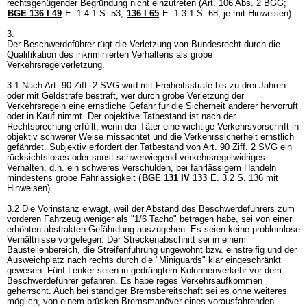
rechtsgenügender Begründung nicht einzutreten (
Art. 106 Abs. 2 BGG
;
BGE 136 I 49
E. 1.4.1 S. 53
;
136 I 65
E. 1.3.1 S. 68; je mit Hinweisen).
3.
Der Beschwerdeführer rügt die Verletzung von Bundesrecht durch die
Qualifikation des inkriminierten Verhaltens als grobe
Verkehrsregelverletzung.
3.1 Nach
Art. 90 Ziff. 2 SVG
wird mit Freiheitsstrafe bis zu drei Jahren
oder mit Geldstrafe bestraft, wer durch grobe Verletzung der
Verkehrsregeln eine ernstliche Gefahr für die Sicherheit anderer hervorruft
oder in Kauf nimmt. Der objektive Tatbestand ist nach der
Rechtsprechung erfüllt, wenn der Täter eine wichtige Verkehrsvorschrift in
objektiv schwerer Weise missachtet und die Verkehrssicherheit ernstlich
gefährdet. Subjektiv erfordert der Tatbestand von
Art. 90 Ziff. 2 SVG
ein
rücksichtsloses oder sonst schwerwiegend verkehrsregelwidriges
Verhalten, d.h. ein schweres Verschulden, bei fahrlässigem Handeln
mindestens grobe Fahrlässigkeit (
BGE 131 IV 133
E. 3.2 S. 136 mit
Hinweisen).
3.2 Die Vorinstanz erwägt, weil der Abstand des Beschwerdeführers zum
vorderen Fahrzeug weniger als "1/6 Tacho" betragen habe, sei von einer
erhöhten abstrakten Gefährdung auszugehen. Es seien keine problemlose
Verhältnisse vorgelegen. Der Streckenabschnitt sei in einem
Baustellenbereich, die Streifenführung ungewohnt bzw. einstreifig und der
Ausweichplatz nach rechts durch die "Miniguards" klar eingeschränkt
gewesen. Fünf Lenker seien in gedrängtem Kolonnenverkehr vor dem
Beschwerdeführer gefahren. Es habe reges Verkehrsaufkommen
geherrscht. Auch bei ständiger Bremsbereitschaft sei es ohne weiteres
möglich, von einem brüsken Bremsmanöver eines vorausfahrenden