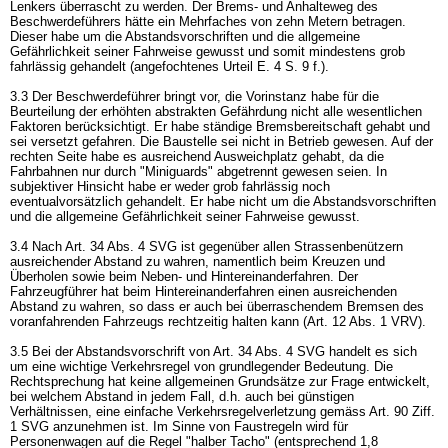
Lenkers überrascht zu werden. Der Brems- und Anhalteweg des
Beschwerdeführers hätte ein Mehrfaches von zehn Metern betragen.
Dieser habe um die Abstandsvorschriften und die allgemeine
Gefährlichkeit seiner Fahrweise gewusst und somit mindestens grob
fahrlässig gehandelt (angefochtenes Urteil E. 4 S. 9 f.).
3.3 Der Beschwerdeführer bringt vor, die Vorinstanz habe für die
Beurteilung der erhöhten abstrakten Gefährdung nicht alle wesentlichen
Faktoren berücksichtigt. Er habe ständige Bremsbereitschaft gehabt und
sei versetzt gefahren. Die Baustelle sei nicht in Betrieb gewesen. Auf der
rechten Seite habe es ausreichend Ausweichplatz gehabt, da die
Fahrbahnen nur durch "Miniguards" abgetrennt gewesen seien. In
subjektiver Hinsicht habe er weder grob fahrlässig noch
eventualvorsätzlich gehandelt. Er habe nicht um die Abstandsvorschriften
und die allgemeine Gefährlichkeit seiner Fahrweise gewusst.
3.4 Nach
Art. 34 Abs. 4 SVG
ist gegenüber allen Strassenbenützern
ausreichender Abstand zu wahren, namentlich beim Kreuzen und
Überholen sowie beim Neben- und Hintereinanderfahren. Der
Fahrzeugführer hat beim Hintereinanderfahren einen ausreichenden
Abstand zu wahren, so dass er auch bei überraschendem Bremsen des
voranfahrenden Fahrzeugs rechtzeitig halten kann (
Art. 12 Abs. 1 VRV
).
3.5 Bei der Abstandsvorschrift von
Art. 34 Abs. 4 SVG
handelt es sich
um eine wichtige Verkehrsregel von grundlegender Bedeutung. Die
Rechtsprechung hat keine allgemeinen Grundsätze zur Frage entwickelt,
bei welchem Abstand in jedem Fall, d.h. auch bei günstigen
Verhältnissen, eine einfache Verkehrsregelverletzung gemäss
Art. 90 Ziff.
1 SVG
anzunehmen ist. Im Sinne von Faustregeln wird für
Personenwagen auf die Regel "halber Tacho" (entsprechend 1,8