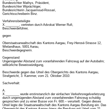
Bundesrichter Mathys, Präsident,
Bundesrichter Wiprächtiger,
Bundesrichterin Jacquemoud-Rossari,
Gerichtsschreiberin Binz.
Verfahrensbeteiligte
X.________, vertreten durch Advokat Werner Rufi,
Beschwerdeführer,
gegen
Oberstaatsanwaltschaft des Kantons Aargau, Frey-Herosé-Strasse 12,
Wielandhaus, 5001 Aarau,
Beschwerdegegnerin.
Gegenstand
Ungenügender Abstand zum voranfahrenden Fahrzeug auf der Autobahn;
willkürliche Beweiswürdigung,
Beschwerde gegen das Urteil des Obergerichts des Kantons Aargau,
Strafgericht, 3. Kammer, vom 21. Oktober 2010.
Sachverhalt:
A.
X.________ wurde erstinstanzlich der einfachen Verkehrsregelverletzung
durch ungenügenden Abstand zum voranfahrenden Fahrzeug schuldig
gesprochen und zu einer Busse von Fr. 600.-- verurteilt. Gegen dieses
Urteil legte die Staatsanwaltschaft des Kantons Aargau Berufung ein. Das
Obergericht des Kantons Aargau hiess die Berufung mit Urteil vom 21.