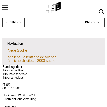
ZURÜCK
DRUCKEN
Français
Italiano
Navigation
Neue Suche
ähnliche Leitentscheide suchen
ähnliche Urteile ab 2000 suchen
Bundesgericht
Tribunal fédéral
Tribunale federale
Tribunal federal
{T 0/2}
6B_1014/2010
Urteil vom 12. Mai 2011
Strafrechtliche Abteilung
Besetzung