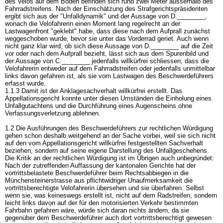
des Velos auf dem Boden befinden sich rund zwei Meter ausserhalb des
Fahrradstreifens. Nach der Einschätzung des Strafgerichtspräsidenten
ergibt sich aus der "Unfalldynamik" und der Aussage von D.________,
wonach die Velofahrerin einen Moment lang regelrecht an der
Lastwagenfront "geklebt" habe, dass diese nach dem Aufprall zunächst
weggeschoben wurde, bevor sie unter das Vorderrad geriet. Auch wenn
nicht ganz klar wird, ob sich diese Aussage von D.________ auf die Zeit
vor oder nach dem Aufprall bezieht, lässt sich aus dem Spurenbild und
der Aussage von C.________ jedenfalls willkürfrei schliessen, dass die
Velofahrerin entweder auf dem Fahrradstreifen oder jedenfalls unmittelbar
links davon gefahren ist, als sie vom Lastwagen des Beschwerdeführers
erfasst wurde.
1.1.3 Damit ist der Anklagesachverhalt willkürfrei erstellt. Das
Appellationsgericht konnte unter diesen Umständen die Einholung eines
Unfallgutachtens und die Durchführung eines Augenscheins ohne
Verfassungsverletzung ablehnen.
1.2 Die Ausführungen des Beschwerdeführers zur rechtlichen Würdigung
gehen schon deshalb weitgehend an der Sache vorbei, weil sie sich nicht
auf den vom Appellationsgericht willkürfrei festgestellten Sachverhalt
beziehen, sondern auf seine eigene Darstellung des Unfallgeschehens.
Die Kritik an der rechtlichen Würdigung ist im Übrigen auch unbegründet:
Nach der zutreffenden Auffassung der kantonalen Gerichte hat der
vortrittsbelastete Beschwerdeführer beim Rechtsabbiegen in die
Münchensteinerstrasse aus pflichtwidriger Unaufmerksamkeit die
vortrittsberechtigte Velofahrerin übersehen und sie überfahren. Selbst
wenn sie, was keineswegs erstellt ist, nicht auf dem Radstreifen, sondern
leicht links davon auf der für den motorisierten Verkehr bestimmten
Fahrbahn gefahren wäre, würde sich daran nichts ändern, da sie
gegenüber dem Beschwerdeführer auch dort vortrittsberechtigt gewesen