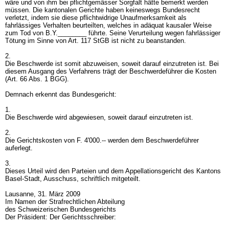
wäre und von ihm bei pflichtgemässer Sorgfalt hätte bemerkt werden
müssen. Die kantonalen Gerichte haben keineswegs Bundesrecht
verletzt, indem sie diese pflichtwidrige Unaufmerksamkeit als
fahrlässiges Verhalten beurteilten, welches in adäquat kausaler Weise
zum Tod von B.Y.________ führte. Seine Verurteilung wegen fahrlässiger
Tötung im Sinne von
Art. 117 StGB
ist nicht zu beanstanden.
2.
Die Beschwerde ist somit abzuweisen, soweit darauf einzutreten ist. Bei
diesem Ausgang des Verfahrens trägt der Beschwerdeführer die Kosten
(
Art. 66 Abs. 1 BGG
).
Demnach erkennt das Bundesgericht:
1.
Die Beschwerde wird abgewiesen, soweit darauf einzutreten ist.
2.
Die Gerichtskosten von F. 4'000.-- werden dem Beschwerdeführer
auferlegt.
3.
Dieses Urteil wird den Parteien und dem Appellationsgericht des Kantons
Basel-Stadt, Ausschuss, schriftlich mitgeteilt.
Lausanne, 31. März 2009
Im Namen der Strafrechtlichen Abteilung
des Schweizerischen Bundesgerichts
Der Präsident: Der Gerichtsschreiber: