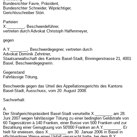
Bundesrichter Favre, Präsident,
Bundesrichter Schneider, Wiprächtiger,
Gerichtsschreiber Störi.
Parteien
X.________, Beschwerdeführer,
vertreten durch Advokat Christoph Haffenmeyer,
gegen
A.Y.________, Beschwerdegegner, vertreten durch
Advokat Dominik Zehntner,
Staatsanwaltschaft des Kantons Basel-Stadt, Binningerstrasse 21, 4001
Basel, Beschwerdegegnerin.
Gegenstand
Fahrlässige Tötung,
Beschwerde gegen das Urteil des Appellationsgerichts des Kantons
Basel-Stadt, Ausschuss, vom 20. August 2008.
Sachverhalt:
A.
Der Strafgerichtspräsident Basel-Stadt verurteilte X.________ am 28.
Juni 2007 wegen fahrlässiger Tötung zu einer bedingten Geldstrafe von
60 Tagessätzen à 140 Franken, einer Busse von 500 Franken und zur
Bezahlung einer Genugtuung von 50'000 Franken an A.Y.________. Er
hielt für erwiesen, dass X.________ am 30. Januar 2006 in Basel in
pflichtwidriger Weise einen Unfall verursacht hatte, bei dem B.Y.________