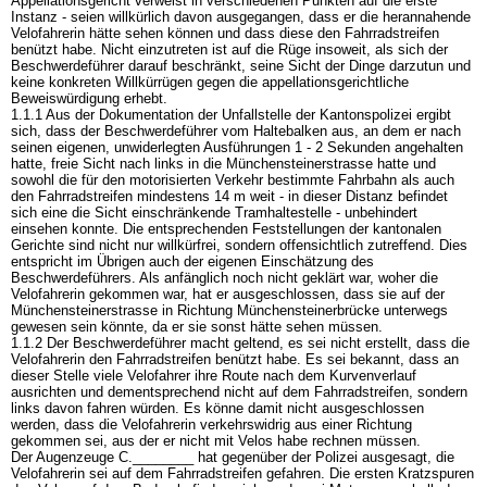
Appellationsgericht verweist in verschiedenen Punkten auf die erste
Instanz - seien willkürlich davon ausgegangen, dass er die herannahende
Velofahrerin hätte sehen können und dass diese den Fahrradstreifen
benützt habe. Nicht einzutreten ist auf die Rüge insoweit, als sich der
Beschwerdeführer darauf beschränkt, seine Sicht der Dinge darzutun und
keine konkreten Willkürrügen gegen die appellationsgerichtliche
Beweiswürdigung erhebt.
1.1.1 Aus der Dokumentation der Unfallstelle der Kantonspolizei ergibt
sich, dass der Beschwerdeführer vom Haltebalken aus, an dem er nach
seinen eigenen, unwiderlegten Ausführungen 1 - 2 Sekunden angehalten
hatte, freie Sicht nach links in die Münchensteinerstrasse hatte und
sowohl die für den motorisierten Verkehr bestimmte Fahrbahn als auch
den Fahrradstreifen mindestens 14 m weit - in dieser Distanz befindet
sich eine die Sicht einschränkende Tramhaltestelle - unbehindert
einsehen konnte. Die entsprechenden Feststellungen der kantonalen
Gerichte sind nicht nur willkürfrei, sondern offensichtlich zutreffend. Dies
entspricht im Übrigen auch der eigenen Einschätzung des
Beschwerdeführers. Als anfänglich noch nicht geklärt war, woher die
Velofahrerin gekommen war, hat er ausgeschlossen, dass sie auf der
Münchensteinerstrasse in Richtung Münchensteinerbrücke unterwegs
gewesen sein könnte, da er sie sonst hätte sehen müssen.
1.1.2 Der Beschwerdeführer macht geltend, es sei nicht erstellt, dass die
Velofahrerin den Fahrradstreifen benützt habe. Es sei bekannt, dass an
dieser Stelle viele Velofahrer ihre Route nach dem Kurvenverlauf
ausrichten und dementsprechend nicht auf dem Fahrradstreifen, sondern
links davon fahren würden. Es könne damit nicht ausgeschlossen
werden, dass die Velofahrerin verkehrswidrig aus einer Richtung
gekommen sei, aus der er nicht mit Velos habe rechnen müssen.
Der Augenzeuge C.________ hat gegenüber der Polizei ausgesagt, die
Velofahrerin sei auf dem Fahrradstreifen gefahren. Die ersten Kratzspuren