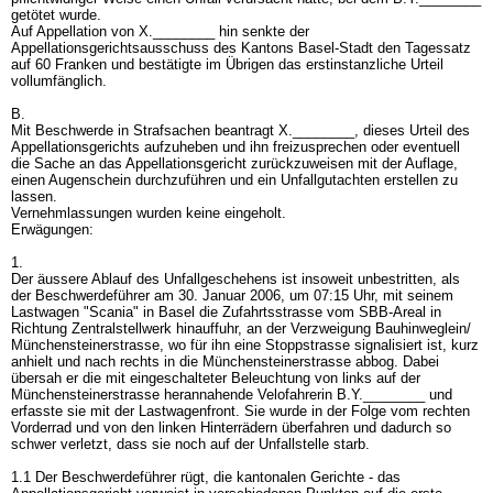
getötet wurde.
Auf Appellation von X.________ hin senkte der
Appellationsgerichtsausschuss des Kantons Basel-Stadt den Tagessatz
auf 60 Franken und bestätigte im Übrigen das erstinstanzliche Urteil
vollumfänglich.
B.
Mit Beschwerde in Strafsachen beantragt X.________, dieses Urteil des
Appellationsgerichts aufzuheben und ihn freizusprechen oder eventuell
die Sache an das Appellationsgericht zurückzuweisen mit der Auflage,
einen Augenschein durchzuführen und ein Unfallgutachten erstellen zu
lassen.
Vernehmlassungen wurden keine eingeholt.
Erwägungen:
1.
Der äussere Ablauf des Unfallgeschehens ist insoweit unbestritten, als
der Beschwerdeführer am 30. Januar 2006, um 07:15 Uhr, mit seinem
Lastwagen "Scania" in Basel die Zufahrtsstrasse vom SBB-Areal in
Richtung Zentralstellwerk hinauffuhr, an der Verzweigung Bauhinweglein/
Münchensteinerstrasse, wo für ihn eine Stoppstrasse signalisiert ist, kurz
anhielt und nach rechts in die Münchensteinerstrasse abbog. Dabei
übersah er die mit eingeschalteter Beleuchtung von links auf der
Münchensteinerstrasse herannahende Velofahrerin B.Y.________ und
erfasste sie mit der Lastwagenfront. Sie wurde in der Folge vom rechten
Vorderrad und von den linken Hinterrädern überfahren und dadurch so
schwer verletzt, dass sie noch auf der Unfallstelle starb.
1.1 Der Beschwerdeführer rügt, die kantonalen Gerichte - das