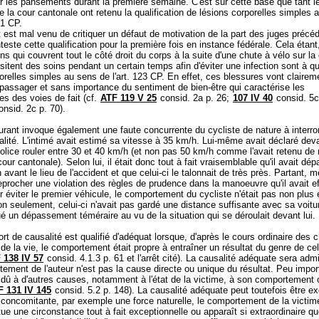
 les pansements durant la première semaine. C'est sur cette base que tant le
e la cour cantonale ont retenu la qualification de lésions corporelles simples 
 1 CP
.
 est mal venu de critiquer un défaut de motivation de la part des juges précé
onteste cette qualification pour la première fois en instance fédérale. Cela étant
s qui couvrent tout le côté droit du corps à la suite d'une chute à vélo sur l
sitent des soins pendant un certain temps afin d'éviter une infection sont à qua
orelles simples au sens de l'
art. 123 CP
. En effet, ces blessures vont clairem
 passager et sans importance du sentiment de bien-être qui caractérise les
s des voies de fait (cf.
ATF 119 V 25
consid. 2a p. 26;
107 IV 40
consid. 5c
nsid. 2c p. 70).
rant invoque également une faute concurrente du cycliste de nature à interro
alité. L'intimé avait estimé sa vitesse à 35 km/h. Lui-même avait déclaré deva
police rouler entre 30 et 40 km/h (et non pas 50 km/h comme l'avait retenu de
our cantonale). Selon lui, il était donc tout à fait vraisemblable qu'il avait dép
n avant le lieu de l'accident et que celui-ci le talonnait de très près. Partant, 
reprocher une violation des règles de prudence dans la manoeuvre qu'il avait e
 éviter le premier véhicule, le comportement du cycliste n'était pas non plus
n seulement, celui-ci n'avait pas gardé une distance suffisante avec sa voitur
ué un dépassement téméraire au vu de la situation qui se déroulait devant lui
rt de causalité est qualifié d'adéquat lorsque, d'après le cours ordinaire des 
 de la vie, le comportement était propre à entraîner un résultat du genre de cel
 138 IV 57
consid. 4.1.3 p. 61 et l'arrêt cité). La causalité adéquate sera a
tement de l'auteur n'est pas la cause directe ou unique du résultat. Peu impor
t dû à d'autres causes, notamment à l'état de la victime, à son comportement 
F 131 IV 145
consid. 5.2 p. 148). La causalité adéquate peut toutefois être ex
concomitante, par exemple une force naturelle, le comportement de la victim
itue une circonstance tout à fait exceptionnelle ou apparaît si extraordinaire qu