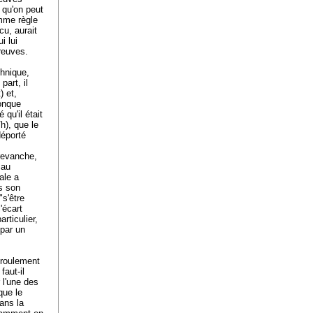
 qu'on peut
omme règle
cu, aurait
i lui
preuves.
chnique,
part, il
) et,
conque
qu'il était
h), que le
déporté
revanche,
 au
ale a
ns son
"s'être
'écart
rticulier,
 par un
déroulement
faut-il
 l'une des
que le
ans la