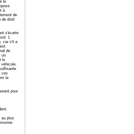
e le
impose
t à
rtement de
n de droit
nt s'écarte
sid. 1
 car s'il a
'est
unal de
é un
 le
 véhicule.
suffisante
s ces
rs la
ourant pour
dent.
s au plus
personne