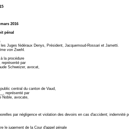
015
 mars 2016
it pénal
n
les Juges fédéraux Denys, Président, Jacquemoud-Rossari et Jametti.
 Mme von Zwehl.
 à la procédure
 représenté par
ude Schweizer, avocat,
 public central du canton de Vaud,
__, représenté par
 Noble, avocate,
orelles par négligence et violation des devoirs en cas d'accident; indemnité p
,
re le jugement de la Cour d'appel pénale