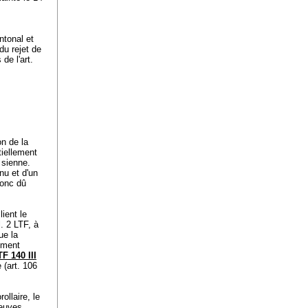
ntonal et
du rejet de
 de l'
art.
on de la
tiellement
 sienne.
nu et d'un
donc dû
ient le
l. 2 LTF, à
que la
tement
F 140 III
 (
art. 106
ollaire, le
reuves