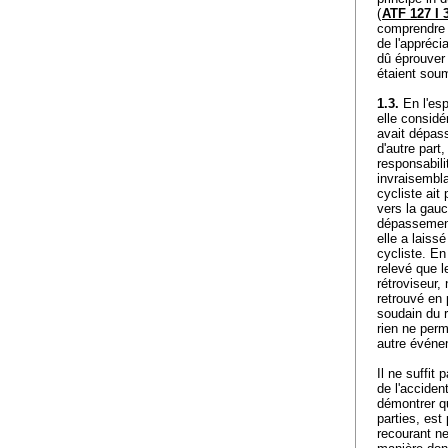
(
ATF 127 I 
comprendre 
de l'appréci
dû éprouver 
étaient soum
1.3.
En l'esp
elle considé
avait dépass
d'autre part
responsabili
invraisembla
cycliste ait
vers la gauc
dépassement 
elle a laiss
cycliste. En
relevé que l
rétroviseur, 
retrouvé en 
soudain du r
rien ne perm
autre évén
Il ne suffit
de l'acciden
démontrer qu
parties, est
recourant ne