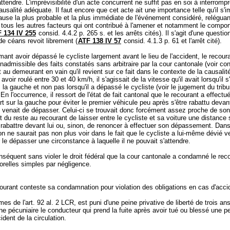
attendre. L'imprévisibilité d'un acte concurrent ne suffit pas en soi à interrompr
ausalité adéquate. Il faut encore que cet acte ait une importance telle qu'il s'
use la plus probable et la plus immédiate de l'événement considéré, reléguan
an tous les autres facteurs qui ont contribué à l'amener et notamment le compo
 134 IV 255
consid. 4.4.2 p. 265 s. et les arrêts cités). Il s'agit d'une questio
de céans revoit librement (
ATF 138 IV 57
consid. 4.1.3 p. 61 et l'arrêt cité).
mant avoir dépassé le cycliste largement avant le lieu de l'accident, le recoura
nadmissible des faits constatés sans arbitraire par la cour cantonale (voir con
t au demeurant en vain qu'il revient sur ce fait dans le contexte de la causalité,
avoir roulé entre 30 et 40 km/h, il s'agissait de la vitesse qu'il avait lorsqu'il s
 la gauche et non pas lorsqu'il a dépassé le cycliste (voir le jugement du trib
 En l'occurrence, il ressort de l'état de fait cantonal que le recourant a effectu
t sur la gauche pour éviter le premier véhicule peu après s'être rabattu devant
il venait de dépasser. Celui-ci se trouvait donc forcément assez proche de son
it du reste au recourant de laisser entre le cycliste et sa voiture une distance 
 rabattre devant lui ou, sinon, de renoncer à effectuer son dépassement. Dan
on ne saurait pas non plus voir dans le fait que le cycliste a lui-même dévié ve
le dépasser une circonstance à laquelle il ne pouvait s'attendre.
nséquent sans violer le droit fédéral que la cour cantonale a condamné le rec
orelles simples par négligence.
courant conteste sa condamnation pour violation des obligations en cas d'acci
es de l'
art. 92 al. 2 LCR
, est puni d'une peine privative de liberté de trois an
ne pécuniaire le conducteur qui prend la fuite après avoir tué ou blessé une 
cident de la circulation.