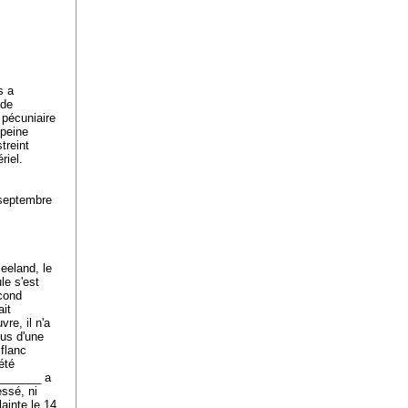
s a
 de
 pécuniaire
 peine
treint
riel.
 septembre
eeland, le
le s'est
econd
ait
re, il n'a
lus d'une
 flanc
été
________ a
essé, ni
lainte le 14