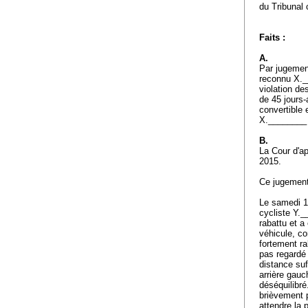
du Tribunal
Faits :
A.
Par jugement
reconnu X._
violation de
de 45 jours-
convertible e
X.________ 
B.
La Cour d'ap
2015.
Ce jugement 
Le samedi 14
cycliste Y._
rabattu et a
véhicule, co
fortement ra
pas regardé 
distance suf
arrière gauc
déséquilibré
brièvement p
attendre la 