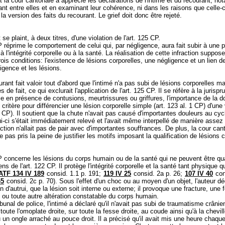
 la cour cantonale a apprécié les déclarations de l'intimé et du recourant, n
ant entre elles et en examinant leur cohérence, ni dans les raisons que celle-
 la version des faits du recourant. Le grief doit donc être rejeté.
se plaint, à deux titres, d'une violation de l'
art. 125 CP
.
P
réprime le comportement de celui qui, par négligence, aura fait subir à une 
à l'intégrité corporelle ou à la santé. La réalisation de cette infraction suppose
rois conditions: l'existence de lésions corporelles, une négligence et un lien d
ligence et les lésions.
rant fait valoir tout d'abord que l'intimé n'a pas subi de lésions corporelles m
 de fait, ce qui exclurait l'application de l'
art. 125 CP
. Il se réfère à la jurisp
le en présence de contusions, meurtrissures ou griffures, l'importance de la d
 critère pour différencier une lésion corporelle simple (
art. 123 al. 1 CP
) d'une
6 CP
). Il soutient que la chute n'avait pas causé d'importantes douleurs au cyc
i-ci s'était immédiatement relevé et l'avait même interpellé de manière assez f
action n'allait pas de pair avec d'importantes souffrances. De plus, la cour can
 pas pris la peine de justifier les motifs imposant la qualification de lésions 
P
concerne les lésions du corps humain ou de la santé qui ne peuvent être qua
ns de l'
art. 122 CP
. Il protège l'intégrité corporelle et la santé tant physique q
ATF 134 IV 189
consid. 1.1 p. 191;
119 IV 25
consid. 2a p. 26;
107 IV 40
con
65
consid. 2c p. 70). Sous l'effet d'un choc ou au moyen d'un objet, l'auteur dé
 d'autrui, que la lésion soit interne ou externe; il provoque une fracture, une f
 ou toute autre altération constatable du corps humain.
ibunal de police, l'intimé a déclaré qu'il n'avait pas subi de traumatisme crâni
toute l'omoplate droite, sur toute la fesse droite, au coude ainsi qu'à la chevill
eu un ongle arraché au pouce droit. Il a précisé qu'il avait mis une heure chaqu