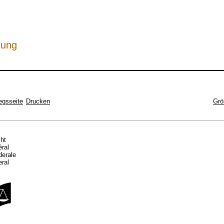
hung
egsseite
Drucken
Grö
cht
éral
ederale
eral