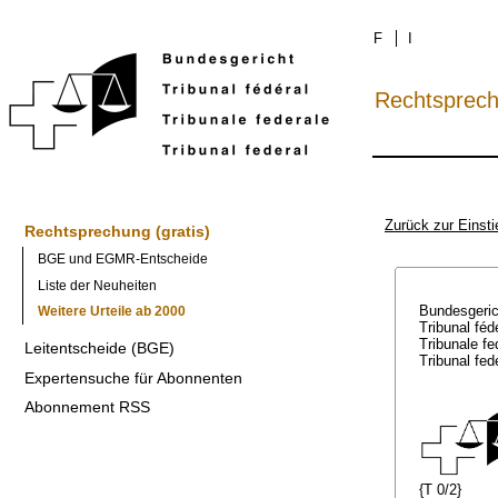
F
I
Rechtsprec
Zurück zur Einsti
Rechtsprechung (gratis)
BGE und EGMR-Entscheide
Liste der Neuheiten
Bundesgeri
Weitere Urteile ab 2000
Tribunal féd
Tribunale f
Leitentscheide (BGE)
Tribunal fed
Expertensuche für Abonnenten
Abonnement RSS
{T 0/2}