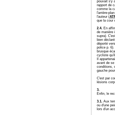
pouvait s'y 
rapport de c
comme la ca
l'arrière-pl
l'auteur (
ATF
que la cour 
2.4.
En affir
de manière i
supra). C'es
bien déclaré 
déporté vers
police p. 6).
brusque écar
cycliste qu'
Il appartena
avant de se
conditions, 
gauche pour 
C'est par co
lésions corp
3.
Enfin, le re
3.1.
Aux term
ou d'une pei
lors d'un ac