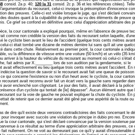
38
consid. 2a p. 40;
120 Ia 31
consid. 2c p. 36 et les références citées). Telle
l'argumentation du recourant, celui-ci invoque la présomption d'innocence c
ation des preuves. Celle-ci est violée lorsque le juge, qui s'est déclaré convain
des doutes quant à la culpabilité du prévenu au vu des éléments de preuve qu
is. Ce grief se confond en définitive avec celui d'appréciation arbitraire des 
èce, la cour cantonale a expliqué pourquoi, même en l'absence de preuve te
rait comme non crédible la version des faits du recourant selon laquelle, d'une 
é le cycliste bien avant le lieu de l'accident (quelque trois cents mètres avant
, celui-ci était tombé une dizaine de mètres derrière lui sans qu'il ait une quel
té dans cette chute. Relativement au premier point, la cour cantonale a indiqué 
ble, vu la différence de vitesse entre une voiture (50 km/h) et un vélo (35 km/
 pu arriver à la hauteur du véhicule du recourant au moment où celui-ci s'était 
he, fait admis par X.________ lors de son audition par la gendarmerie, si le
avait effectivement eu lieu quelque trois cents mètres avant l'accident. En 
é indécise la question de savoir si le recourant avait fait une queue de poisson
 ce qui concerne l'existence ou non d'un heurt avec le cycliste, la cour canton
e recourant avait reconnu avoir fait un écart vers la gauche sans regarder da
ni avoir enclenché son clignotant. Le jour des faits, il avait déclaré à la police 
présence d'un cycliste qui tentait de [le] dépasser". Aucun élément autre que l
ecourant sur la voie de gauche ne pouvait expliquer la chute du cycliste. En pa
ettait de retenir que ce dernier aurait été gêné par une aspérité de la route ou
ement.
 pas de dire qu'il existe deux versions contradictoires des faits concernant le 
t pour invoquer avec succès une violation du principe in dubio pro reo. Encore 
e la cour cantonale, qui s'est déclaré convaincue par la version soutenue par
 parvenue à ce résultat au terme d'une appréciation arbitraire des preuves, ce 
 fait nullement. On ne voit au demeurant pas ce qu'il y aurait d'insoutenable d