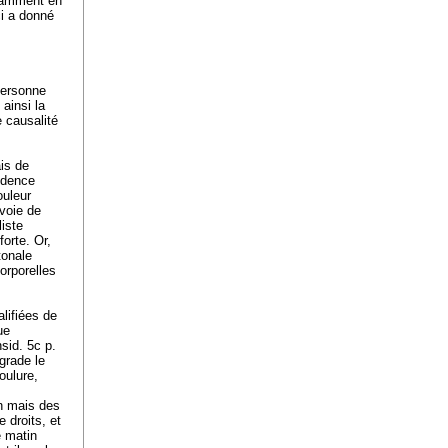
otamment en
ci a donné
personne
 ainsi la
e causalité
ais de
rudence
ouleur
 voie de
liste
orte. Or,
tonale
corporelles
lifiées de
ue
sid. 5c p.
grade le
oulure,
en mais des
e droits, et
e matin