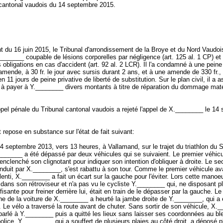
 cantonal vaudois du 14 septembre 2015.
 du 16 juin 2015, le Tribunal d'arrondissement de la Broye et du Nord Vaudoi
_______ coupable de lésions corporelles par négligence (
art. 125 al. 1 CP
) et
s obligations en cas d'accident (
art. 92 al. 2 LCR
). Il l'a condamné à une peine
amende, à 30 fr. le jour avec sursis durant 2 ans, et à une amende de 330 fr.,
n 11 jours de peine privative de liberté de substitution. Sur le plan civil, il a as
à payer à Y.________ divers montants à titre de réparation du dommage maté
pel pénale du Tribunal cantonal vaudois a rejeté l'appel de X.________ le 14
repose en substance sur l'état de fait suivant:
 septembre 2013, vers 13 heures, à Vallamand, sur le trajet du triathlon du S
_______ a été dépassé par deux véhicules qui se suivaient. Le premier véhicu
 enclenché son clignotant pour indiquer son intention d'obliquer à droite. Le s
nduit par X.________, s'est rabattu à son tour. Comme le premier véhicule av
lenti, X.________ a fait un écart sur la gauche pour l'éviter. Lors cette manoeuv
dans son rétroviseur et n'a pas vu le cycliste Y.________ qui, ne disposant p
fisante pour freiner derrière lui, était en train de le dépasser par la gauche. Le
he de la voiture de X.________ a heurté la jambe droite de Y.________, qui a 
. Le vélo a traversé la route avant de chuter. Sans sortir de son véhicule, X.
arlé à Y.________ puis a quitté les lieux sans laisser ses coordonnées au bl
police. Y.________, qui a souffert de plusieurs plaies au côté droit, a déposé p