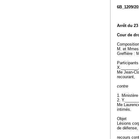
6B_1209/2
Arrêt du 23
Cour de dro
Compositio
M. et Mmes 
Greffière :
Participants
X.________,
Me Jean-Cla
recourant,
contre
1. Ministère
2. Y.______
Me Laurence
intimés.
Objet
Lésions corp
de défense
recours cont