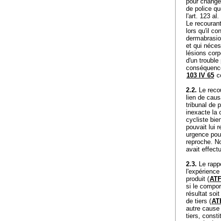
pour changer
de police qu
l'
art. 123 al.
Le recourant
lors qu'il c
dermabrasion
et qui néces
lésions corp
d'un trouble
conséquence
103 IV 65
co
2.2.
Le recou
lien de caus
tribunal de 
inexacte la c
cycliste bie
pouvait lui 
urgence pour
reproche. No
avait effect
2.3.
Le rappo
l'expérience
produit (
ATF
si le compor
résultat soi
de tiers (
AT
autre cause 
tiers, const