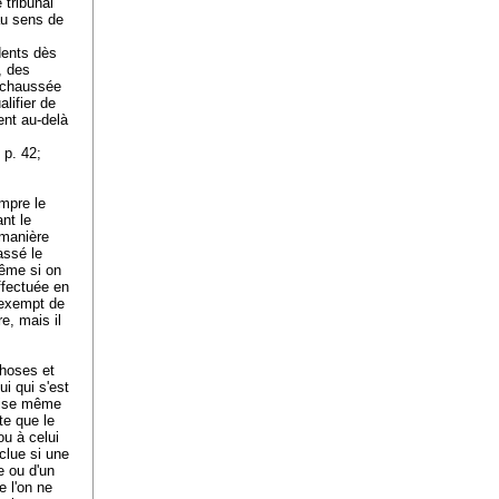
 tribunal
au sens de
dents dès
, des
a chaussée
lifier de
ent au-delà
 p. 42;
mpre le
nt le
 manière
assé le
même si on
ffectuée en
 exempt de
e, mais il
.
choses et
ui qui s'est
dmise même
te que le
ou à celui
clue si une
e ou d'un
e l'on ne