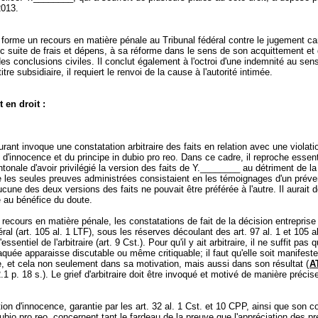
2013.
orme un recours en matière pénale au Tribunal fédéral contre le jugement ca
c suite de frais et dépens, à sa réforme dans le sens de son acquittement et 
es conclusions civiles. Il conclut également à l'octroi d'une indemnité au sens
titre subsidiaire, il requiert le renvoi de la cause à l'autorité intimée.
 en droit :
rant invoque une constatation arbitraire des faits en relation avec une violati
d'innocence et du principe in dubio pro reo. Dans ce cadre, il reproche essen
ntonale d'avoir privilégié la version des faits de Y.________ au détriment de la
e les seules preuves administrées consistaient en les témoignages d'un préve
ucune des deux versions des faits ne pouvait être préférée à l'autre. Il aurait 
té au bénéfice du doute.
recours en matière pénale, les constatations de fait de la décision entreprise l
ral (
art. 105 al. 1 LTF
), sous les réserves découlant des art. 97 al. 1 et 105 a
'essentiel de l'arbitraire (
art. 9 Cst.
). Pour qu'il y ait arbitraire, il ne suffit pas 
aquée apparaisse discutable ou même critiquable; il faut qu'elle soit manifes
, et cela non seulement dans sa motivation, mais aussi dans son résultat (
AT
1 p. 18 s.). Le grief d'arbitraire doit être invoqué et motivé de manière précise
ion d'innocence, garantie par les
art. 32 al. 1 Cst.
et 10 CPP, ainsi que son cor
dubio pro reo, concernent tant le fardeau de la preuve que l'appréciation des p