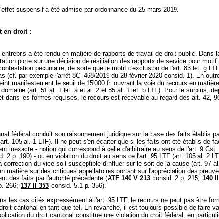
d'effet suspensif a été admise par ordonnance du 25 mars 2019.
 en droit :
entrepris a été rendu en matière de rapports de travail de droit public. Dans 
tation porte sur une décision de résiliation des rapports de service pour motif 
 contestation pécuniaire, de sorte que le motif d'exclusion de l'
art. 83 let
. g LT
as (cf. par exemple l'arrêt 8C_468/2019 du 28 février 2020 consid. 1). En outre
tteint manifestement le seuil de 15'000 fr. ouvrant la voie du recours en matière
domaine (art. 51 al. 1 let. a et al. 2 et 85 al. 1 let. b LTF). Pour le surplus, d
et dans les formes requises, le recours est recevable au regard des
art. 42, 9
nal fédéral conduit son raisonnement juridique sur la base des faits établis par
(
art. 105 al. 1 LTF
). Il ne peut s'en écarter que si les faits ont été établis de f
t inexacte - notion qui correspond à celle d'arbitraire au sens de l'
art. 9 Cst.
. 2 p. 190) - ou en violation du droit au sens de l'
art. 95 LTF
(
art. 105 al. 2 L
a correction du vice soit susceptible d'influer sur le sort de la cause (
art. 97 a
en matière sur des critiques appellatoires portant sur l'appréciation des preuv
ent des faits par l'autorité précédente (
ATF 140 V 213
consid. 2 p. 215;
140 II
p. 266;
137 II 353
consid. 5.1 p. 356).
s les cas cités expressément à l'
art. 95 LTF
, le recours ne peut pas être fo
 droit cantonal en tant que tel. En revanche, il est toujours possible de faire va
lication du droit cantonal constitue une violation du droit fédéral, en particulie