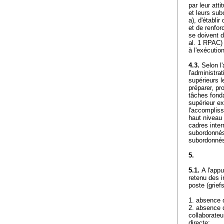
par leur att
et leurs sub
a), d'établi
et de renforc
se doivent d
al. 1 RPAC) 
à l'exécutio
4.3.
Selon l'
l'administr
supérieurs l
préparer, pr
tâches fond
supérieur ex
l'accompliss
haut niveau 
cadres inter
subordonnés 
subordonnés 
5.
5.1.
A l'appu
retenu des i
poste (grief
1. absence 
2. absence d
collaborateu
directe;