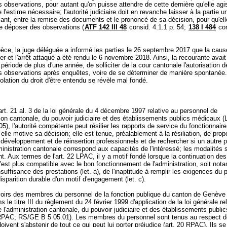
s observations, pour autant qu'on puisse attendre de cette dernière qu'elle agis
 l'estime nécessaire; l'autorité judiciaire doit en revanche laisser à la partie u
ant, entre la remise des documents et le prononcé de sa décision, pour qu'elle
de déposer des observations (
ATF 142 III 48
consid. 4.1.1 p. 54;
138 I 484
con
èce, la juge déléguée a informé les parties le 26 septembre 2017 que la cause
er et l'arrêt attaqué a été rendu le 6 novembre 2018. Ainsi, la recourante avait t
 période de plus d'une année, de solliciter de la cour cantonale l'autorisation 
es observations après enquêtes, voire de se déterminer de manière spontanée.
violation du droit d'être entendu se révèle mal fondé.
art. 21 al. 3 de la loi générale du 4 décembre 1997 relative au personnel de
tion cantonale, du pouvoir judiciaire et des établissements publics médicaux 
), l'autorité compétente peut résilier les rapports de service du fonctionnair
 elle motive sa décision; elle est tenue, préalablement à la résiliation, de pro
éveloppement et de réinsertion professionnels et de rechercher si un autre 
ministration cantonale correspond aux capacités de l'intéressé; les modalités 
t. Aux termes de l'art. 22 LPAC, il y a motif fondé lorsque la continuation des
'est plus compatible avec le bon fonctionnement de l'administration, soit no
nsuffisance des prestations (let. a), de l'inaptitude à remplir les exigences du p
disparition durable d'un motif d'engagement (let. c).
oirs des membres du personnel de la fonction publique du canton de Genève
 le titre III du règlement du 24 février 1999 d'application de la loi générale re
 l'administration cantonale, du pouvoir judiciaire et des établissements public
PAC; RS/GE B 5 05.01). Les membres du personnel sont tenus au respect de 
doivent s'abstenir de tout ce qui peut lui porter préjudice (art. 20 RPAC). Ils se