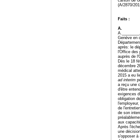
canton de 
(A/2870/20
Faits :
A.
A.________,
Genève en q
Département
après: le d
l'Office des
auprès de l
Dès le 18 fé
décembre 201
médical atte
2015 a eu li
ad interim
pu
a reçu une c
d'être enten
exigences du
obligation d
l'employeur,
de l'entreti
de son inten
préalablemen
aux capacit
Après l'éche
une décision
s'opposer à 