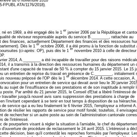
Genève du 6 novembre 2018
15-FPUBL ATA/1176/2018).
er
 né en 1969, a été engagé dès le 1
janvier 2006 par la République et canto
ualité de réviseur responsable auprès du service B.________, rattachée au
 des finances, actuellement Département des finances et des ressources hum
er
épartement). Dès le 1
octobre 2008, il a été promu à la fonction de substitut
er
 poursuites (ci-après: OP), puis dès le 1
novembre 2010 à celle de directeur 
'OP.
vrier 2014, A.________ a été incapable de travailler pour des raisons médical
4, il a transmis à la direction des ressources humaines du département un ce
stant d'une capacité de travail de 50 % à compter du 15 janvier 2015. Le 15 j
eu un entretien de reprise du travail en présence de C.________, initialement 
er
is nouveau préposé de l'OP dès le 1
décembre 2014. A cette occasion, A
onvocation pour un entretien de service qui devait avoir lieu le 30 janvier 2015
du au sujet de l'insuffisance de ses prestations et de son inaptitude à remplir 
 poste. Par arrêté du 21 janvier 2015, le Conseil d'Etat a libéré l'intéressé de
e travailler jusqu'à nouvel avis sans suppression des prestations à charge de
 en l'invitant cependant à se tenir en tout temps à disposition de sa hiérarchie.
en de service qui a eu lieu finalement le 6 février 2015, l'employeur a informé 
tion de résilier les rapports de service pour motif fondé; toutefois, il envisagea
t de rechercher si un autre poste au sein de l'administration cantonale corre
és de l'intéressé.
c de pourparlers visant à régler la situation à l'amiable, le chef du départeme
 d'ouverture de procédure de reclassement le 24 avril 2015. L'intéressé a déc
cette décision, bien qu'il contestât les reproches formulés par l'employeur. Le