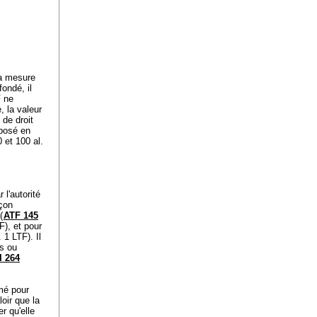
la mesure
fondé, il
F ne
, la valeur
 de droit
éposé en
0 et 100 al.
 l'autorité
açon
(
ATF 145
TF
), et pour
l. 1 LTF
). Il
es ou
I 264
rmé pour
loir que la
r qu'elle