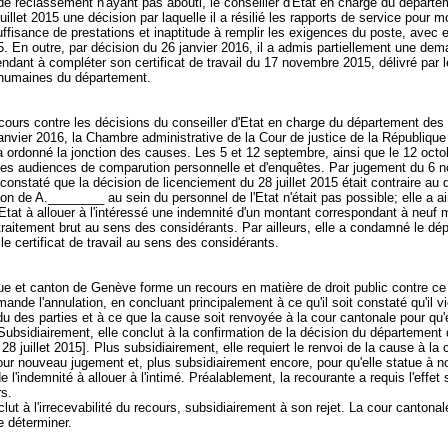
e reclassement n'ayant pas abouti, le conseiller d'Etat en charge du départe
juillet 2015 une décision par laquelle il a résilié les rapports de service pour m
uffisance de prestations et inaptitude à remplir les exigences du poste, avec e
. En outre, par décision du 26 janvier 2016, il a admis partiellement une de
tendant à compléter son certificat de travail du 17 novembre 2015, délivré par 
 humaines du département.
cours contre les décisions du conseiller d'Etat en charge du département des 2
anvier 2016, la Chambre administrative de la Cour de justice de la République
 ordonné la jonction des causes. Les 5 et 12 septembre, ainsi que le 12 octo
 des audiences de comparution personnelle et d'enquêtes. Par jugement du 6 
 constaté que la décision de licenciement du 28 juillet 2015 était contraire au d
tion de A.________ au sein du personnel de l'Etat n'était pas possible; elle a ai
tat à allouer à l'intéressé une indemnité d'un montant correspondant à neuf 
traitement brut au sens des considérants. Par ailleurs, elle a condamné le dé
le certificat de travail au sens des considérants.
ue et canton de Genève forme un recours en matière de droit public contre c
mande l'annulation, en concluant principalement à ce qu'il soit constaté qu'il vio
du des parties et à ce que la cause soit renvoyée à la cour cantonale pour qu'e
ubsidiairement, elle conclut à la confirmation de la décision du département
 28 juillet 2015]. Plus subsidiairement, elle requiert le renvoi de la cause à la 
ur nouveau jugement et, plus subsidiairement encore, pour qu'elle statue à 
e l'indemnité à allouer à l'intimé. Préalablement, la recourante a requis l'effet
rs.
clut à l'irrecevabilité du recours, subsidiairement à son rejet. La cour cantonal
e déterminer.