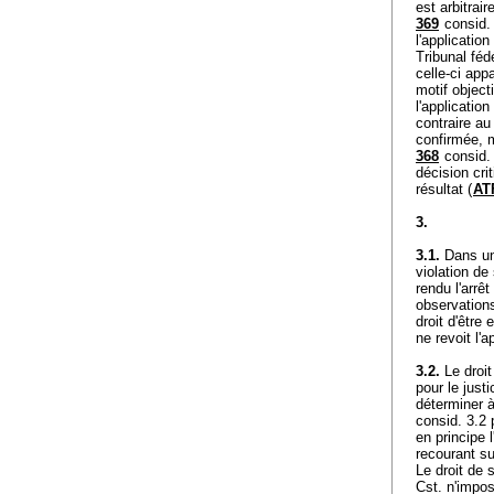
est arbitrair
369
consid. 
l'applicatio
Tribunal féd
celle-ci app
motif objecti
l'applicatio
contraire au
confirmée, m
368
consid. 
décision cri
résultat (
ATF
3.
3.1.
Dans un 
violation de
rendu l'arrê
observations
droit d'être
ne revoit l'a
3.2.
Le droit
pour le just
déterminer à
consid. 3.2 
en principe
recourant su
Le droit de s
Cst.
n'impose