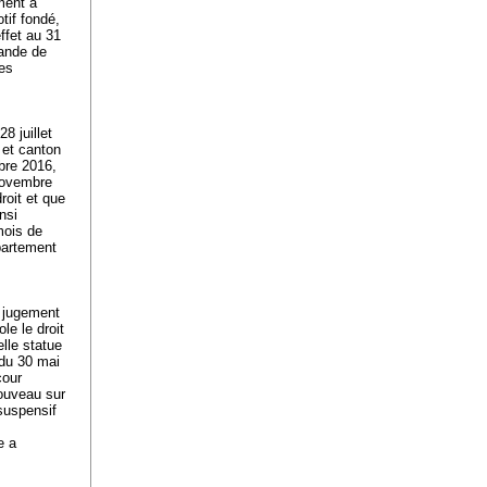
ment a
otif fondé,
ffet au 31
mande de
les
8 juillet
 et canton
bre 2016,
novembre
roit et que
nsi
mois de
partement
e jugement
le le droit
lle statue
 du 30 mai
cour
nouveau sur
 suspensif
e a