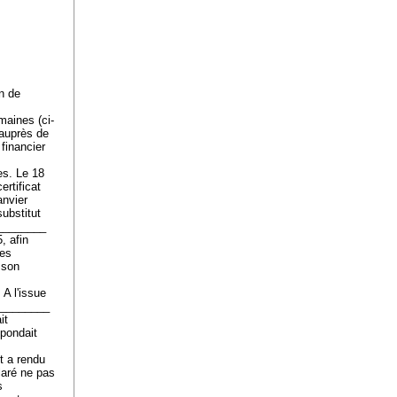
n de
aines (ci-
 auprès de
financier
es. Le 18
rtificat
anvier
substitut
.________
, afin
les
 son
 A l'issue
A.________
it
spondait
nt a rendu
laré ne pas
s