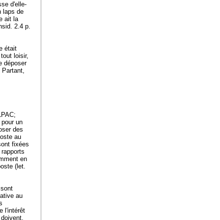
se d'elle-
n laps de
 ait la
sid. 2.4 p.
 était
out loisir,
de déposer
 Partant,
(LPAC;
e pour un
poser des
poste au
sont fixées
 rapports
tamment en
oste (let.
 sont
lative au
s
l'intérêt
 doivent,