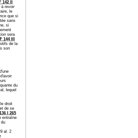
 142 II
 à revoir
aire, le
ance que si
ptée sans
e, si
stement
tion sera
F 144 III
otifs de la
ns son
d'une
d'avoir
eurs
oquante du
al, lequel
le droit
 et de se
136 I 265
n entraîne
 du
).
29 al. 2
r