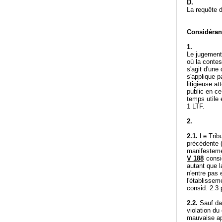
D.
La requête 
Considérant
1.
Le jugement 
où la contes
s'agit d'une
s'applique p
litigieuse a
public en ce 
temps utile 
1 LTF
.
2.
2.1.
Le Tribu
précédente 
manifestemen
V 188
consid
autant que l
n'entre pas 
l'établissem
consid. 2.3 
2.2.
Sauf dan
violation du
mauvaise app