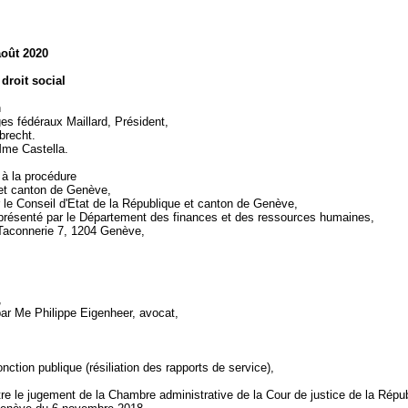
août 2020
 droit social
n
es fédéraux Maillard, Président,
Abrecht.
 Mme Castella.
 à la procédure
et canton de Genève,
 le Conseil d'Etat de la République et canton de Genève,
présenté par le Département des finances et des ressources humaines,
 Taconnerie 7, 1204 Genève,
,
par Me Philippe Eigenheer, avocat,
fonction publique (résiliation des rapports de service),
re le jugement de la Chambre administrative de la Cour de justice de la Répu