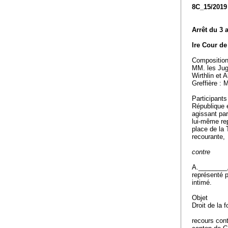
8C_15/2019
Arrêt du 3 
Ire Cour de
Compositio
MM. les Jug
Wirthlin et 
Greffière :
Participants
République 
agissant par
lui-même re
place de la
recourante,
contre
A.________
représenté 
intimé.
Objet
Droit de la 
recours cont