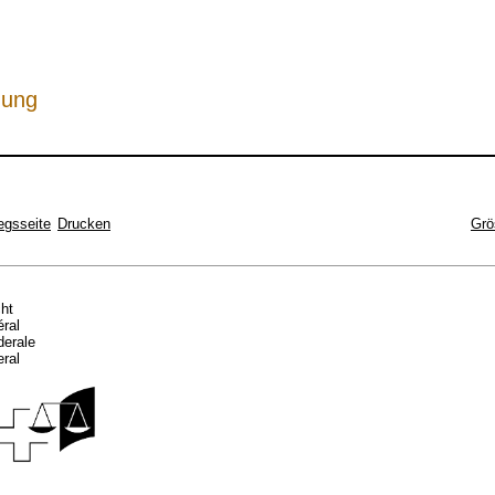
hung
egsseite
Drucken
Grö
cht
éral
ederale
eral