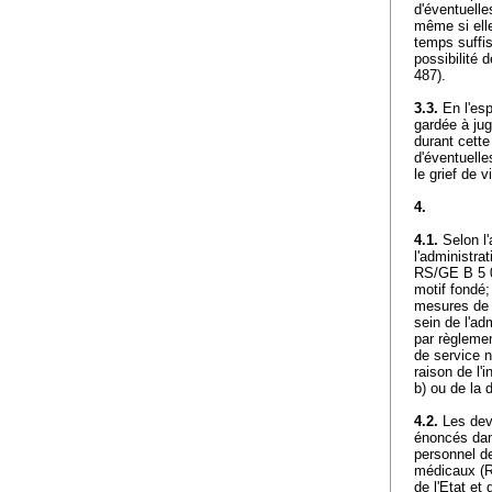
d'éventuelle
même si elle
temps suffis
possibilité 
487).
3.3.
En l'esp
gardée à jug
durant cette
d'éventuell
le grief de 
4.
4.1.
Selon l'
l'administra
RS/GE B 5 05
motif fondé;
mesures de d
sein de l'ad
par règlemen
de service n
raison de l'i
b) ou de la 
4.2.
Les dev
énoncés dans
personnel de
médicaux (R
de l'Etat et 