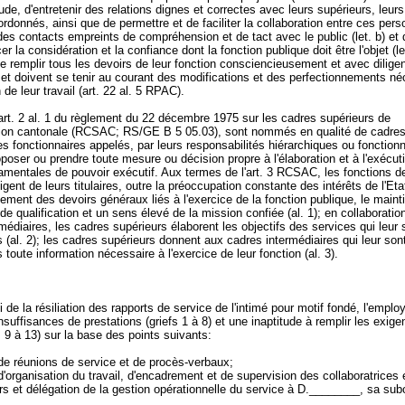
itude, d'entretenir des relations dignes et correctes avec leurs supérieurs, leur
ordonnés, ainsi que de permettre et de faciliter la collaboration entre ces pers
r des contacts empreints de compréhension et de tact avec le public (let. b) et d
er la considération et la confiance dont la fonction publique doit être l'objet (let
e remplir tous les devoirs de leur fonction consciencieusement et avec diligen
et doivent se tenir au courant des modifications et des perfectionnements né
n de leur travail (art. 22 al. 5 RPAC).
art. 2 al. 1 du règlement du 22 décembre 1975 sur les cadres supérieurs de
ation cantonale (RCSAC; RS/GE B 5 05.03), sont nommés en qualité de cadre
es fonctionnaires appelés, par leurs responsabilités hiérarchiques ou fonctionn
oposer ou prendre toute mesure ou décision propre à l'élaboration et à l'exécut
amentales de pouvoir exécutif. Aux termes de l'art. 3 RCSAC, les fonctions d
igent de leurs titulaires, outre la préoccupation constante des intérêts de l'Eta
ement des devoirs généraux liés à l'exercice de la fonction publique, le maint
de qualification et un sens élevé de la mission confiée (al. 1); en collaboratio
médiaires, les cadres supérieurs élaborent les objectifs des services qui leur 
(al. 2); les cadres supérieurs donnent aux cadres intermédiaires qui leur son
toute information nécessaire à l'exercice de leur fonction (al. 3).
i de la résiliation des rapports de service de l'intimé pour motif fondé, l'emplo
nsuffisances de prestations (griefs 1 à 8) et une inaptitude à remplir les exig
s 9 à 13) sur la base des points suivants:
de réunions de service et de procès-verbaux;
'organisation du travail, d'encadrement et de supervision des collaboratrices 
rs et délégation de la gestion opérationnelle du service à D.________, sa su