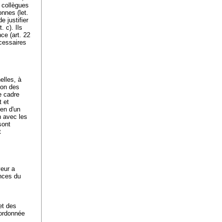
s collègues
onnes (let.
e justifier
. c). Ils
ce (art. 22
cessaires
s
elles, à
ion des
e cadre
t et
ien d'un
n avec les
sont
t
yeur a
ences du
et des
bordonnée