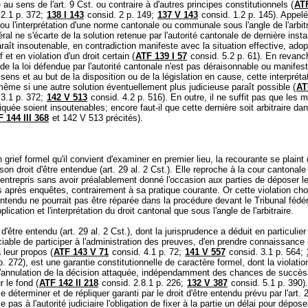
e au sens de l'
art. 9 Cst.
ou contraire à d'autres principes constitutionnels (
ATF
2.1 p. 372;
138 I 143
consid. 2 p. 149;
137 V 143
consid. 1.2 p. 145). Appelé
n ou l'interprétation d'une norme cantonale ou communale sous l'angle de l'arbitr
éral ne s'écarte de la solution retenue par l'autorité cantonale de dernière inst
araît insoutenable, en contradiction manifeste avec la situation effective, ado
f et en violation d'un droit certain (
ATF 139 I 57
consid. 5.2 p. 61). En revanch
n de la loi défendue par l'autorité cantonale n'est pas déraisonnable ou manife
 sens et au but de la disposition ou de la législation en cause, cette interpréta
ême si une autre solution éventuellement plus judicieuse paraît possible (
AT
3.1 p. 372;
142 V 513
consid. 4.2 p. 516). En outre, il ne suffit pas que les m
tiquée soient insoutenables; encore faut-il que cette dernière soit arbitraire da
 144 III 368
et 142 V 513 précités).
grief formel qu'il convient d'examiner en premier lieu, la recourante se plaint 
 son droit d'être entendue (
art. 29 al. 2 Cst.
). Elle reproche à la cour cantonale 
t entrepris sans avoir préalablement donné l'occasion aux parties de déposer l
 après enquêtes, contrairement à sa pratique courante. Or cette violation ch
 entendu ne pourrait pas être réparée dans la procédure devant le Tribunal fédér
pplication et l'interprétation du droit cantonal que sous l'angle de l'arbitraire.
 d'être entendu (
art. 29 al. 2 Cst.
), dont la jurisprudence a déduit en particulier 
iciable de participer à l'administration des preuves, d'en prendre connaissance
 leur propos (
ATF 143 V 71
consid. 4.1 p. 72;
141 V 557
consid. 3.1 p. 564;
p. 272), est une garantie constitutionnelle de caractère formel, dont la violatio
 l'annulation de la décision attaquée, indépendamment des chances de succès
r le fond (
ATF 142 II 218
consid. 2.8.1 p. 226;
132 V 387
consid. 5.1 p. 390
e déterminer et de répliquer garanti par le droit d'être entendu prévu par l'
art. 
 pas à l'autorité judiciaire l'obligation de fixer à la partie un délai pour dépose