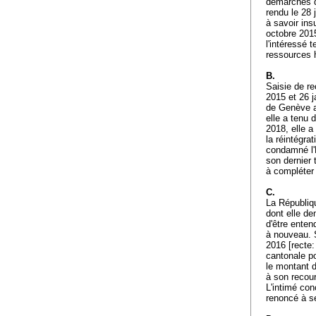
démarches d
rendu le 28 
à savoir ins
octobre 2015
l'intéressé 
ressources
B.
Saisie de re
2015 et 26 j
de Genève a
elle a tenu
2018, elle a
la réintégra
condamné l'E
son dernier 
à compléter 
C.
La Républiq
dont elle de
d'être enten
à nouveau. S
2016 [recte:
cantonale po
le montant d
à son recou
L'intimé con
renoncé à s