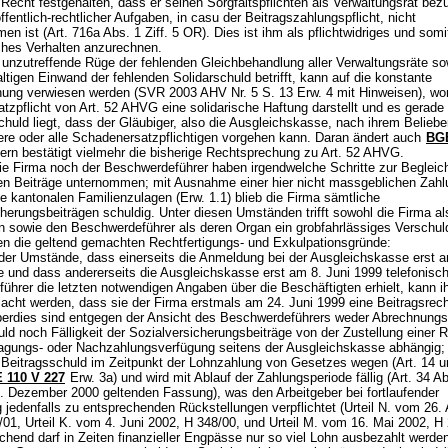
Recht festgehalten, dass er seinen Sorgfaltspflichten als Verwaltungsrat bezü
ffentlich-rechtlicher Aufgaben, in casu der Beitragszahlungspflicht, nicht
en ist (
Art. 716a Abs. 1 Ziff. 5 OR
). Dies ist ihm als pflichtwidriges und somi
iches Verhalten anzurechnen.
 unzutreffende Rüge der fehlenden Gleichbehandlung aller Verwaltungsräte so
altigen Einwand der fehlenden Solidarschuld betrifft, kann auf die konstante
ung verwiesen werden (SVR 2003 AHV Nr. 5 S. 13 Erw. 4 mit Hinweisen), wo
tzpflicht von
Art. 52 AHVG
eine solidarische Haftung darstellt und es gerad
chuld liegt, dass der Gläubiger, also die Ausgleichskasse, nach ihrem Belieb
ere oder alle Schadenersatzpflichtigen vorgehen kann. Daran ändert auch
BGE
dern bestätigt vielmehr die bisherige Rechtsprechung zu
Art. 52 AHVG
.
ie Firma noch der Beschwerdeführer haben irgendwelche Schritte zur Begleic
n Beiträge unternommen; mit Ausnahme einer hier nicht massgeblichen Zahl
e kantonalen Familienzulagen (Erw. 1.1) blieb die Firma sämtliche
herungsbeiträgen schuldig. Unter diesen Umständen trifft sowohl die Firma al
in sowie den Beschwerdeführer als deren Organ ein grobfahrlässiges Verschul
ben die geltend gemachten Rechtfertigungs- und Exkulpationsgründe:
der Umstände, dass einerseits die Anmeldung bei der Ausgleichskasse erst am
te und dass andererseits die Ausgleichskasse erst am 8. Juni 1999 telefonis
hrer die letzten notwendigen Angaben über die Beschäftigten erhielt, kann ih
acht werden, dass sie der Firma erstmals am 24. Juni 1999 eine Beitragsrec
Überdies sind entgegen der Ansicht des Beschwerdeführers weder Abrechnungsp
ld noch Fälligkeit der Sozialversicherungsbeiträge von der Zustellung einer 
lagungs- oder Nachzahlungsverfügung seitens der Ausgleichskasse abhängig;
e Beitragsschuld im Zeitpunkt der Lohnzahlung von Gesetzes wegen (
Art. 14 
 110 V 227
Erw. 3a) und wird mit Ablauf der Zahlungsperiode fällig (
Art. 34 A
31. Dezember 2000 geltenden Fassung), was den Arbeitgeber bei fortlaufender
 jedenfalls zu entsprechenden Rückstellungen verpflichtet (Urteil N. vom 26.
01, Urteil K. vom 4. Juni 2002, H 348/00, und Urteil M. vom 16. Mai 2002, H 
hend darf in Zeiten finanzieller Engpässe nur so viel Lohn ausbezahlt werden