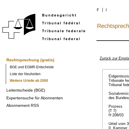
F
I
Rechtsprec
Zurück zur Einsti
Rechtsprechung (gratis)
BGE und EGMR-Entscheide
Liste der Neuheiten
Eidgenössis
Tribunale fe
Weitere Urteile ab 2000
Tribunal fed
Leitentscheide (BGE)
Sozialversi
Expertensuche für Abonnenten
des Bundes
Abonnement RSS
Prozess
{T 7}
H 208/03
Urteil vom 
II. Kammer