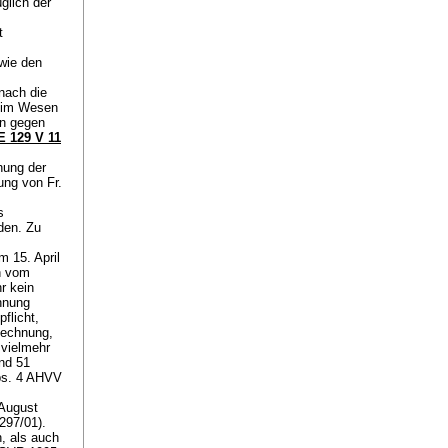
glich der
t
wie den
nach die
e im Wesen
en gegen
 129 V 11
hung der
ung von Fr.
s
den. Zu
 15. April
ch vom
r kein
hnung
flicht,
Rechnung,
 vielmehr
und 51
bs. 4 AHVV
 August
297/01).
, als auch