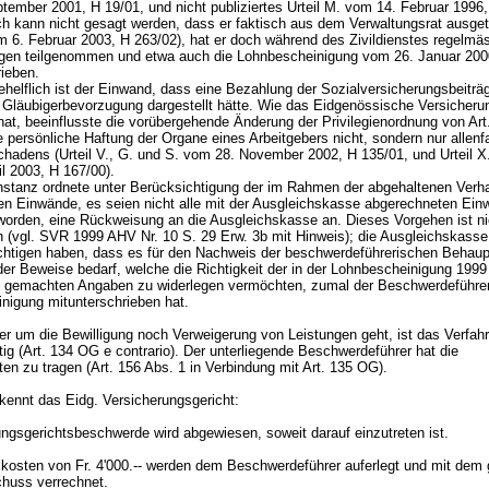
tember 2001, H 19/01, und nicht publiziertes Urteil M. vom 14. Februar 1996
ch kann nicht gesagt werden, dass er faktisch aus dem Verwaltungsrat ausget
om 6. Februar 2003, H 263/02), hat er doch während des Zivildienstes regelmä
en teilgenommen und etwa auch die Lohnbescheinigung vom 26. Januar 200
rieben.
helflich ist der Einwand, dass eine Bezahlung der Sozialversicherungsbeiträ
 Gläubigerbevorzugung dargestellt hätte. Wie das Eidgenössische Versicheru
 hat, beeinflusste die vorübergehende Änderung der Privilegienordnung von
Art
 persönliche Haftung der Organe eines Arbeitgebers nicht, sondern nur allenfa
hadens (Urteil V., G. und S. vom 28. November 2002, H 135/01, und Urteil X.
il 2003, H 167/00).
instanz ordnete unter Berücksichtigung der im Rahmen der abgehaltenen Verh
en Einwände, es seien nicht alle mit der Ausgleichskasse abgerechneten Ei
worden, eine Rückweisung an die Ausgleichskasse an. Dieses Vorgehen ist ni
 (vgl. SVR 1999 AHV Nr. 10 S. 29 Erw. 3b mit Hinweis); die Ausgleichskasse
chtigen haben, dass es für den Nachweis der beschwerdeführerischen Behau
er Beweise bedarf, welche die Richtigkeit der in der Lohnbescheinigung 199
 gemachten Angaben zu widerlegen vermöchten, zumal der Beschwerdeführer
nigung mitunterschrieben hat.
er um die Bewilligung noch Verweigerung von Leistungen geht, ist das Verfah
ig (
Art. 134 OG
e contrario). Der unterliegende Beschwerdeführer hat die
en zu tragen (Art. 156 Abs. 1 in Verbindung mit
Art. 135 OG
).
ennt das Eidg. Versicherungsgericht:
ungsgerichtsbeschwerde wird abgewiesen, soweit darauf einzutreten ist.
skosten von Fr. 4'000.-- werden dem Beschwerdeführer auferlegt und mit dem 
huss verrechnet.