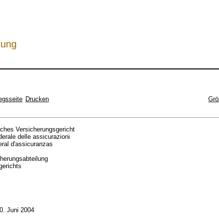
hung
egsseite
Drucken
Grö
ches Versicherungsgericht
derale delle assicurazioni
eral d'assicuranzas
cherungsabteilung
gerichts
30. Juni 2004