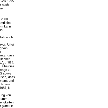
 (SVR 1995
r nach
nen
z 2000
ämtliche
Dem kann
ls
blieb auch
vgl. Urteil
ng von
n
angt, dass
lichkeit,
 Art. 70 f.
. Überdies
ntage zu,
DG
sowie
isen, dass
benamt und
cht von
 1987, N
tung von
 kommt
erigkeiten
 (Urteil B.