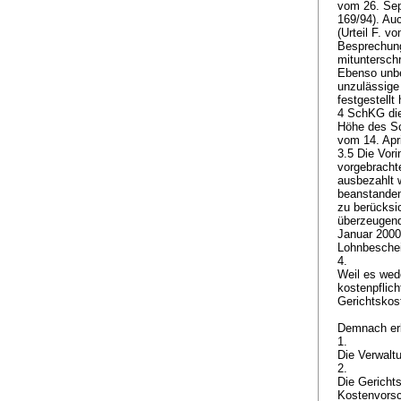
vom 26. Sep
169/94). Au
(Urteil F. v
Besprechung
mituntersch
Ebenso unbe
unzulässige
festgestellt
4 SchKG
die
Höhe des Sc
vom 14. Apr
3.5 Die Vor
vorgebracht
ausbezahlt 
beanstanden
zu berücksi
überzeugend
Januar 2000
Lohnbeschei
4.
Weil es wed
kostenpflicht
Gerichtskost
Demnach erk
1.
Die Verwalt
2.
Die Gericht
Kostenvorsc