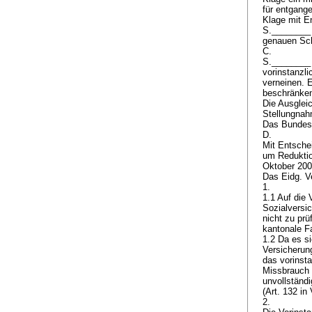
für entgange
Klage mit E
S.________ 
genauen Sc
C.
S.________ 
vorinstanzl
verneinen. E
beschränken
Die Ausgleic
Stellungnah
Das Bundesa
D.
Mit Entsche
um Reduktio
Oktober 20
Das Eidg. V
1.
1.1 Auf die
Sozialversic
nicht zu prü
kantonale Fa
1.2 Da es s
Versicherun
das vorinsta
Missbrauch 
unvollständi
(Art. 132 in
2.