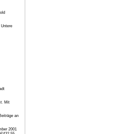
nold
 Untere
adt
t. Mit
Beiträge an
mber 2001
6'432.55