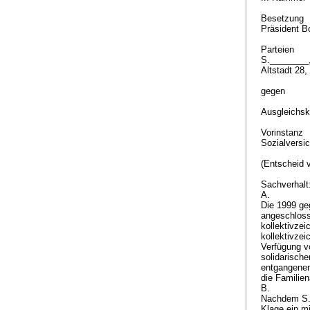
Besetzung
Präsident B
Parteien
S.________,
Altstadt 28
gegen
Ausgleichsk
Vorinstanz
Sozialversi
(Entscheid 
Sachverhalt
A.
Die 1999 ge
angeschloss
kollektivze
kollektivzei
Verfügung v
solidarisch
entgangenen
die Familie
B.
Nachdem S._
Klage ein m