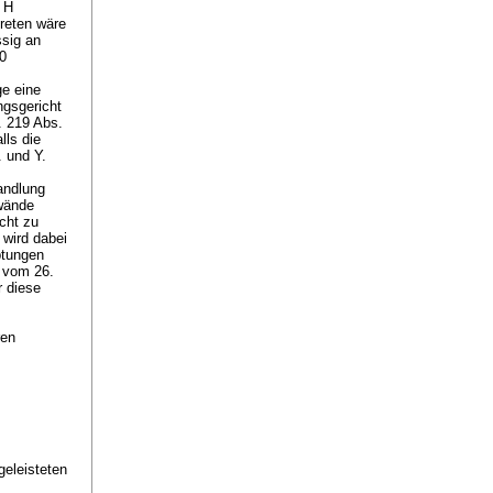
, H
reten wäre
ssig an
0
ge eine
ngsgericht
. 219 Abs.
lls die
 und Y.
andlung
nwände
cht zu
 wird dabei
ptungen
9 vom 26.
 diese
ren
geleisteten