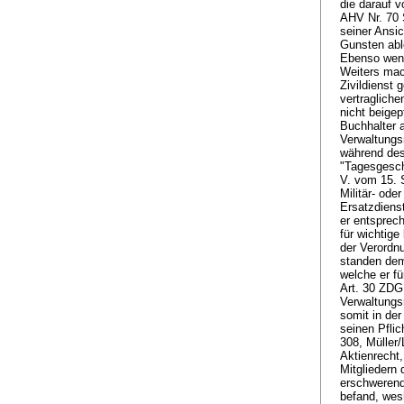
die darauf 
AHV Nr. 70 
seiner Ansi
Gunsten abl
Ebenso weni
Weiters mac
Zivildienst 
vertraglich
nicht beige
Buchhalter a
Verwaltungs
während des
"Tagesgeschä
V. vom 15. S
Militär- ode
Ersatzdiens
er entsprech
für wichtige
der Verordn
standen dem
welche er fü
Art. 30 ZDG
Verwaltungs
somit in de
seinen Pflic
308, Müller/
Aktienrecht
Mitgliedern 
erschwerend 
befand, wesh