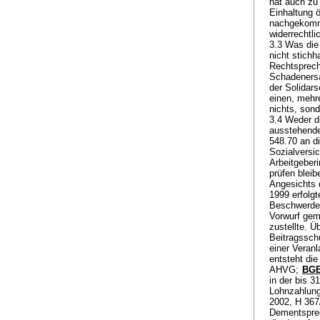
hat auch zu 
Einhaltung ö
nachgekomm
widerrechtl
3.3 Was die
nicht stichh
Rechtsprech
Schadenersa
der Solidars
einen, mehr
nichts, son
3.4 Weder d
ausstehende
548.70 an di
Sozialversic
Arbeitgeber
prüfen blei
Angesichts 
1999 erfolg
Beschwerdefü
Vorwurf gem
zustellte. 
Beitragsschu
einer Veran
entsteht di
AHVG
;
BGE
in der bis 
Lohnzahlung
2002, H 367/
Dementsprec