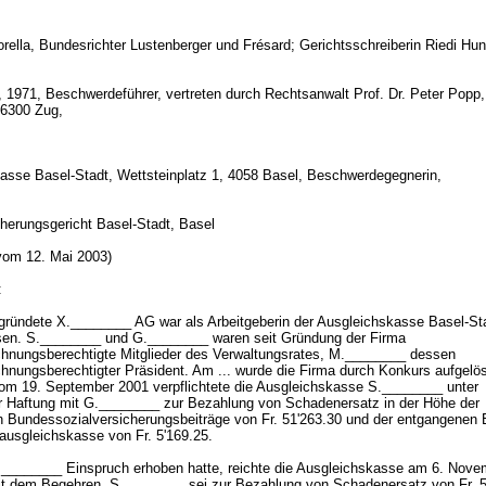
orella, Bundesrichter Lustenberger und Frésard; Gerichtsschreiberin Riedi Hu
 1971, Beschwerdeführer, vertreten durch Rechtsanwalt Prof. Dr. Peter Popp,
, 6300 Zug,
asse Basel-Stadt, Wettsteinplatz 1, 4058 Basel, Beschwerdegegnerin,
cherungsgericht Basel-Stadt, Basel
vom 12. Mai 2003)
:
gründete X.________ AG war als Arbeitgeberin der Ausgleichskasse Basel-St
en. S.________ und G.________ waren seit Gründung der Firma
ichnungsberechtigte Mitglieder des Verwaltungsrates, M.________ dessen
chnungsberechtigter Präsident. Am ... wurde die Firma durch Konkurs aufgelös
om 19. September 2001 verpflichtete die Ausgleichskasse S.________ unter
er Haftung mit G.________ zur Bezahlung von Schadenersatz in der Höhe der
 Bundessozialversicherungsbeiträge von Fr. 51'263.30 und der entgangenen 
nausgleichskasse von Fr. 5'169.25.
_______ Einspruch erhoben hatte, reichte die Ausgleichskasse am 6. Nove
it dem Begehren, S.________ sei zur Bezahlung von Schadenersatz von Fr. 5