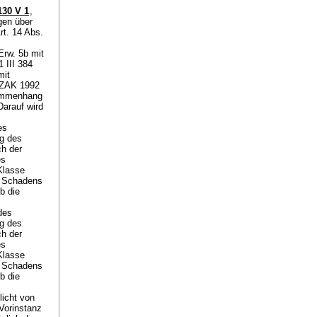
30 V 1
,
gen über
rt. 14 Abs.
rw. 5b mit
 III 384
mit
 ZAK 1992
sammenhang
Darauf wird
es
ng des
ch der
es
Klasse
s Schadens
b die
des
ng des
ch der
es
Klasse
s Schadens
b die
licht von
 Vorinstanz