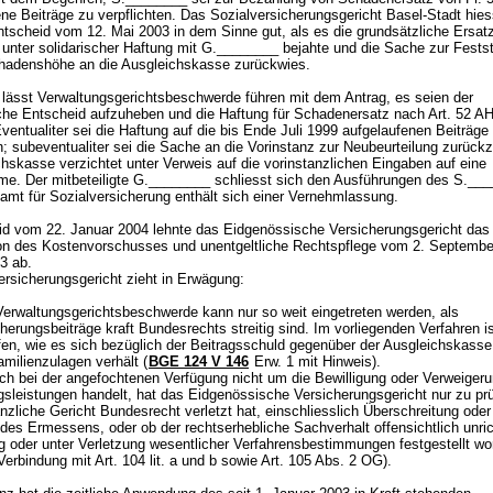
ne Beiträge zu verpflichten. Das Sozialversicherungsgericht Basel-Stadt hies
ntscheid vom 12. Mai 2003 in dem Sinne gut, als es die grundsätzliche Ersatz
unter solidarischer Haftung mit G.________ bejahte und die Sache zur Festst
hadenshöhe an die Ausgleichskasse zurückwies.
lässt Verwaltungsgerichtsbeschwerde führen mit dem Antrag, es seien der
iche Entscheid aufzuheben und die Haftung für Schadenersatz nach
Art. 52 
ventualiter sei die Haftung auf die bis Ende Juli 1999 aufgelaufenen Beiträge
; subeventualiter sei die Sache an die Vorinstanz zur Neubeurteilung zurück
hskasse verzichtet unter Verweis auf die vorinstanzlichen Eingaben auf eine
me. Der mitbeteiligte G.________ schliesst sich den Ausführungen des S.__
mt für Sozialversicherung enthält sich einer Vernehmlassung.
id vom 22. Januar 2004 lehnte das Eidgenössische Versicherungsgericht da
n des Kostenvorschusses und unentgeltliche Rechtspflege vom 2. Septembe
03 ab.
ersicherungsgericht zieht in Erwägung:
 Verwaltungsgerichtsbeschwerde kann nur so weit eingetreten werden, als
herungsbeiträge kraft Bundesrechts streitig sind. Im vorliegenden Verfahren i
fen, wie es sich bezüglich der Beitragsschuld gegenüber der Ausgleichskasse
milienzulagen verhält (
BGE 124 V 146
Erw. 1 mit Hinweis).
ich bei der angefochtenen Verfügung nicht um die Bewilligung oder Verweiger
gsleistungen handelt, hat das Eidgenössische Versicherungsgericht nur zu pr
nzliche Gericht Bundesrecht verletzt hat, einschliesslich Überschreitung oder
des Ermessens, oder ob der rechtserhebliche Sachverhalt offensichtlich unric
g oder unter Verletzung wesentlicher Verfahrensbestimmungen festgestellt wo
 Verbindung mit Art. 104 lit. a und b sowie
Art. 105 Abs. 2 OG
).