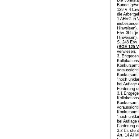
Die Vorinsta
Bundesgeset
129 V 4 Erw.
die Arbeitge
1 AHVG
in 
insbesondere
Hinweisen),
Erw. 3bb, je
Hinweisen),
S. 248 Erw.
(
BGE 125 V
verwiesen.
3. Entgegen
Kollokation
Konkursamte
voraussicht
Konkursamte
"noch unkla
bei Auflage 
Forderung de
3.1 Entgege
Kollokation
Konkursamte
voraussicht
Konkursamte
"noch unkla
bei Auflage 
Forderung de
3.2 Es steht
Art. 14 AH