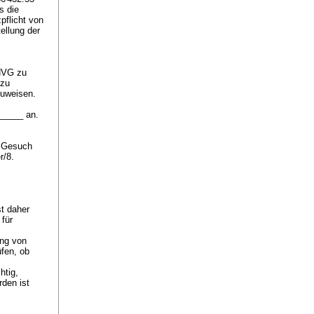
s die
pflicht von
ellung der
AHVG
zu
 zu
zuweisen.
______ an.
s Gesuch
r/8.
st daher
 für
ung von
üfen, ob
htig,
rden ist