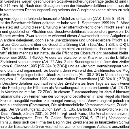
von Gesetzes wegen geschuldeten Sozialversicherungsbeiträge gedeckt sind
S. 214 Erw. 5). Nach dem Gesagten kann der Beschwerdeführer somit aus de
cht verspäteten Rechnungsstellung seitens der Ausgleichskasse nichts zu sei
eiten.
g vermögen ihn fehlende finanzielle Mittel zu entlasten (ZAK 1985 S. 619).
ht der Beschwerdeführer geltend, er habe von 1. September 1999 bis 2. Mär
geleistet; auf Grund dieser Erfüllung einer öffentlich-rechtlichen Pflicht seien s
en und gesetzlichen Pflichten des Beschwerdeführers suspendiert gewesen. 
pflichtet werden. Zwar konnte er während dieser Abwesenheit seine Aufgaben a
n andere delegieren, doch seine unentziehbare und undelegierbare Pflicht als
rat zur Oberaufsicht über die Geschäftsführung (
Art. 716a Abs. 1 Ziff. 5 OR
) 
 Zivildienstes bestehen. So vermag ihn nicht zu entlasten, dass er mit dem
ft" nichts mehr zu tun hatte, da die Pflicht zur Oberaufsicht bestehen bleibt (
eptember 2000, H 45/00). Anders als etwa bei einer Krankheit ist die Erfüllu
r Zivildienst voraussehbar (Art. 22 Abs. 2 des Bundesgesetzes über den zivile
t vom 6. Oktober 1995 [SR 824.0; ZDG]) und es wird vom Verwaltungsrat verl
end plant und organisiert. So besteht denn während des Zivildienstes die Mög
 berufliche Angelegenheiten Urlaub zu beziehen (
Art. 30 ZDG
in Verbindung mit
ung vom 11. September 1996 über den zivilen Ersatzdienst [SR 824.01; ZDV])
 Beschwerdeführer auch während des Zivildienstes freie Tage als auch Ferie
r die Erledigung der Pflichten als Verwaltungsrat einsetzen konnte (
Art. 28 Z
in Verbindung mit
Art. 72 ZDV
). In diesem Zusammenhang ist darauf hinzuwe
ratsmandate von Firmen wie der vorliegend betroffenen in aller Regel als Ne
r Freizeit ausgeübt werden. Zeitmangel vermag einen Verwaltungsrat jedoch ni
hten zu entlasten (Forstmoser, Die aktienrechtliche Verantwortlichkeit, Zürich
Lipp, Der Verwaltungsrat, Zürich 1994, S. 185, Bärtschi, Verantwortlichkeit im
, Diss. Zürich, Zürich 2001, S. 244 f.; vgl. auch Kunz, Die Annahmeverantwor
des Verwaltungsrats, Diss. St. Gallen, Bamberg 2004, S. 171 ff.). Vorliegend
hinzu, dass sich die Firma bei Beginn des Zivildienstes in finanziellen Schwi
alb der Beschwerdeführer verpflichtet war, eine strengere Aufsicht auszuüben