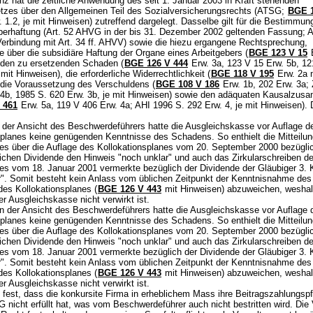
nz hat die zeitliche Anwendung des seit 1. Januar 2003 in Kraft stehenden
zes über den Allgemeinen Teil des Sozialversicherungsrechts (ATSG;
BGE 1
 1.2, je mit Hinweisen) zutreffend dargelegt. Dasselbe gilt für die Bestimmun
berhaftung (
Art. 52 AHVG
in der bis 31. Dezember 2002 geltenden Fassung;
A
Verbindung mit
Art. 34 ff. AHVV
) sowie die hiezu ergangene Rechtsprechung,
 über die subsidiäre Haftung der Organe eines Arbeitgebers (
BGE 123 V 15
E
 den zu ersetzenden Schaden (
BGE 126 V 444
Erw. 3a, 123 V 15 Erw. 5b, 121
 mit Hinweisen), die erforderliche Widerrechtlichkeit (
BGE 118 V 195
Erw. 2a 
 die Voraussetzung des Verschuldens (
BGE 108 V 186
Erw. 1b, 202 Erw. 3a;
 4b, 1985 S. 620 Erw. 3b, je mit Hinweisen) sowie den adäquaten Kausalzu
 461
Erw. 5a, 119 V 406 Erw. 4a; AHI 1996 S. 292 Erw. 4, je mit Hinweisen). 
 der Ansicht des Beschwerdeführers hatte die Ausgleichskasse vor Auflage d
splanes keine genügenden Kenntnisse des Schadens. So enthielt die Mitteilu
s über die Auflage des Kollokationsplanes vom 20. September 2000 bezügli
lichen Dividende den Hinweis "noch unklar" und auch das Zirkularschreiben d
s vom 18. Januar 2001 vermerkte bezüglich der Dividende der Gläubiger 3. 
r". Somit besteht kein Anlass vom üblichen Zeitpunkt der Kenntnisnahme de
des Kollokationsplanes (
BGE 126 V 443
mit Hinweisen) abzuweichen, weshal
r Ausgleichskasse nicht verwirkt ist.
n der Ansicht des Beschwerdeführers hatte die Ausgleichskasse vor Auflage 
splanes keine genügenden Kenntnisse des Schadens. So enthielt die Mitteilu
s über die Auflage des Kollokationsplanes vom 20. September 2000 bezügli
lichen Dividende den Hinweis "noch unklar" und auch das Zirkularschreiben d
s vom 18. Januar 2001 vermerkte bezüglich der Dividende der Gläubiger 3. 
r". Somit besteht kein Anlass vom üblichen Zeitpunkt der Kenntnisnahme de
des Kollokationsplanes (
BGE 126 V 443
mit Hinweisen) abzuweichen, weshal
r Ausgleichskasse nicht verwirkt ist.
 fest, dass die konkursite Firma in erheblichem Mass ihre Beitragszahlungspf
VG
nicht erfüllt hat, was vom Beschwerdeführer auch nicht bestritten wird. Die