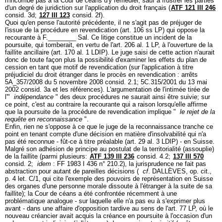
n'incombe pas à la Cour de céans d'y remédier, sauf à frustrer les parties
d'un degré de juridiction sur l'application du droit français (
ATF 121 III 246
consid. 3d;
127 III 123
consid. 2f).
Quoi qu'en pense l'autorité précédente, il ne s'agit pas de préjuger de
l'issue de la procédure en revendication (
art. 106 ss LP
) qui oppose la
recourante à F.________ Sal. Ce litige constitue un incident de la
poursuite, qui tomberait, en vertu de l'
art. 206 al. 1 LP
, à l'ouverture de la
faillite ancillaire (
art. 170 al. 1 LDIP
). Le juge saisi de cette action n'aurait
donc de toute façon plus la possibilité d'examiner les effets du plan de
cession en tant que motif de revendication (sur l'application à titre
préjudiciel du droit étranger dans le procès en revendication : arrêts
5A_357/2008 du 5 novembre 2008 consid. 2.1; 5C.315/2001 du 13 mai
2002 consid. 3a et les références). L'argumentation de l'intimée tirée de
l'"
indépendance
" des deux procédures ne saurait ainsi être suivie; sur
ce point, c'est au contraire la recourante qui a raison lorsqu'elle affirme
que la poursuite de la procédure de revendication implique "
le rejet de la
requête en reconnaissance
".
Enfin, rien ne s'oppose à ce que le juge de la reconnaissance tranche ce
point en tenant compte d'une décision en matière d'insolvabilité qui n'a
pas été reconnue - fût-ce à titre préalable (
art. 29 al. 3 LDIP
) - en Suisse.
Malgré son adhésion de principe au postulat de la territorialité (assouplie)
de la faillite (parmi plusieurs:
ATF 139 III 236
consid. 4.2;
137 III 570
consid. 2;
idem
: FF 1983 I 436 n° 210.2), la jurisprudence ne fait pas
abstraction pour autant de pareilles décisions (
cf
. DALLÈVES, op. cit.,
p. 4 let. C/1, qui cite l'exemple des pouvoirs de représentation en Suisse
des organes d'une personne morale dissoute à l'étranger à la suite de sa
faillite); la Cour de céans a été confrontée récemment à une
problématique analogue - sur laquelle elle n'a pas eu à s'exprimer plus
avant - dans une affaire d'opposition tardive au sens de l'
art. 77 LP
, où le
nouveau créancier avait acquis la créance en poursuite à l'occasion d'un