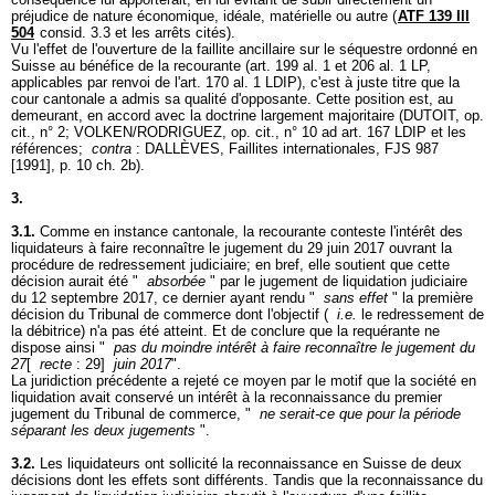
préjudice de nature économique, idéale, matérielle ou autre (
ATF 139 III
504
consid. 3.3 et les arrêts cités).
Vu l'effet de l'ouverture de la faillite ancillaire sur le séquestre ordonné en
Suisse au bénéfice de la recourante (art. 199 al. 1 et 206 al. 1 LP,
applicables par renvoi de l'
art. 170 al. 1 LDIP
), c'est à juste titre que la
cour cantonale a admis sa qualité d'opposante. Cette position est, au
demeurant, en accord avec la doctrine largement majoritaire (DUTOIT, op.
cit., n° 2; VOLKEN/RODRIGUEZ, op. cit., n° 10 ad
art. 167 LDIP
et les
références;
contra
: DALLÈVES, Faillites internationales, FJS 987
[1991], p. 10 ch. 2b).
3.
3.1.
Comme en instance cantonale, la recourante conteste l'intérêt des
liquidateurs à faire reconnaître le jugement du 29 juin 2017 ouvrant la
procédure de redressement judiciaire; en bref, elle soutient que cette
décision aurait été "
absorbée
" par le jugement de liquidation judiciaire
du 12 septembre 2017, ce dernier ayant rendu "
sans effet
" la première
décision du Tribunal de commerce dont l'objectif (
i.e.
le redressement de
la débitrice) n'a pas été atteint. Et de conclure que la requérante ne
dispose ainsi "
pas du moindre intérêt à faire reconnaître le jugement du
27
[
recte
: 29]
juin 2017
".
La juridiction précédente a rejeté ce moyen par le motif que la société en
liquidation avait conservé un intérêt à la reconnaissance du premier
jugement du Tribunal de commerce, "
ne serait-ce que pour la période
séparant les deux jugements
".
3.2.
Les liquidateurs ont sollicité la reconnaissance en Suisse de deux
décisions dont les effets sont différents. Tandis que la reconnaissance du