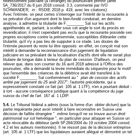
redressement judiciaire (à l'étranger) du poursuivant primitif (arrêt
5A_736/2017 du 8 juin 2018 consid. 3.3, commenté par IVO
SCHWANDER,
in
: RSDIE 2018 p. 419, avec les citations).
Avec l'intimée, on peut certes s'interroger sur l'intérêt de la recourante à
se prévaloir d'un argument dont le bien-fondé conduirait, en dernière
analyse, à admettre la titularité de F.________ Sal sur les actifs
appréhendés et, partant, à sceller sous cet angle le sort du procès en
revendication; il n'est cependant pas exclu que la recourante possède ses
propres exceptions contre la prénommée, susceptibles d'ébranler cette
titularité, qu'il n'y a pas lieu de supputer à ce stade. Les doutes de
l'intimée peuvent du reste lui être opposés: en effet, on conçoit mal son
intérêt à demander la reconnaissance d'un jugement de liquidation
judiciaire en se prévalant de la localisation d'actifs dont elle ne serait plus
titulaire de longue date à teneur du plan de cession. D'ailleurs, on peut
relever que, dans son courrier du 16 avril 2018 adressé à l'Office des
poursuites, elle a demandé la levée immédiate du séquestre pour le motif
que l'ensemble des créances de la débitrice avait été transféré à la
société F.________ Sal conformément au "
plan de cession des actifs
arrêté par jugement du 25 août 2017
"; l'autorité précédente, qui a
expressément constaté ce fait (
art. 105 al. 1 LTF
), n'en a pourtant déduit -
à tort - aucune conséquence juridique quant à la compétence du juge
suisse du chef de l'
art. 167 al. 1 LDIP
.
5.4.
Le Tribunal fédéral a admis (sous la forme d'un
obiter dictum
) que la
partie requérante peut avoir intérêt à faire reconnaître en Suisse une
décision de faillite étrangère "
même lorsqu'il ne se trouve aucun droit
patrimonial sur sol helvétique
", en particulier pour attaquer en Suisse un
acte révocable du débiteur (arrêt 5P.284/2004 du 19 octobre 2004 consid.
4.2 et les auteurs mentionnés). Il ne ressort pas de la décision entreprise
(
art. 105 al. 1 LTF
) que les liquidateurs auraient allégué et démontré un tel