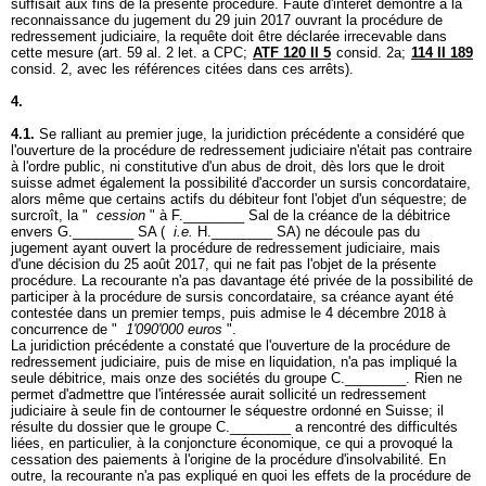
suffisait aux fins de la présente procédure. Faute d'intérêt démontré à la
reconnaissance du jugement du 29 juin 2017 ouvrant la procédure de
redressement judiciaire, la requête doit être déclarée irrecevable dans
cette mesure (
art. 59 al. 2 let. a CPC
;
ATF 120 II 5
consid. 2a;
114 II 189
consid. 2, avec les références citées dans ces arrêts).
4.
4.1.
Se ralliant au premier juge, la juridiction précédente a considéré que
l'ouverture de la procédure de redressement judiciaire n'était pas contraire
à l'ordre public, ni constitutive d'un abus de droit, dès lors que le droit
suisse admet également la possibilité d'accorder un sursis concordataire,
alors même que certains actifs du débiteur font l'objet d'un séquestre; de
surcroît, la "
cession
" à F.________ Sal de la créance de la débitrice
envers G.________ SA (
i.e.
H.________ SA) ne découle pas du
jugement ayant ouvert la procédure de redressement judiciaire, mais
d'une décision du 25 août 2017, qui ne fait pas l'objet de la présente
procédure. La recourante n'a pas davantage été privée de la possibilité de
participer à la procédure de sursis concordataire, sa créance ayant été
contestée dans un premier temps, puis admise le 4 décembre 2018 à
concurrence de "
1'090'000 euros
".
La juridiction précédente a constaté que l'ouverture de la procédure de
redressement judiciaire, puis de mise en liquidation, n'a pas impliqué la
seule débitrice, mais onze des sociétés du groupe C.________. Rien ne
permet d'admettre que l'intéressée aurait sollicité un redressement
judiciaire à seule fin de contourner le séquestre ordonné en Suisse; il
résulte du dossier que le groupe C.________ a rencontré des difficultés
liées, en particulier, à la conjoncture économique, ce qui a provoqué la
cessation des paiements à l'origine de la procédure d'insolvabilité. En
outre, la recourante n'a pas expliqué en quoi les effets de la procédure de