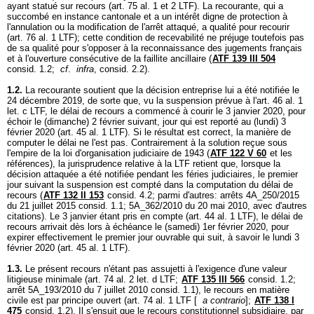
ayant statué sur recours (
art. 75 al. 1 et 2 LTF
). La recourante, qui a
succombé en instance cantonale et a un intérêt digne de protection à
l'annulation ou la modification de l'arrêt attaqué, a qualité pour recourir
(
art. 76 al. 1 LTF
); cette condition de recevabilité ne préjuge toutefois pas
de sa qualité pour s'opposer à la reconnaissance des jugements français
et à l'ouverture consécutive de la faillite ancillaire (
ATF 139 III 504
consid. 1.2;
cf
.
infra
, consid. 2.2).
1.2.
La recourante soutient que la décision entreprise lui a été notifiée le
24 décembre 2019, de sorte que, vu la suspension prévue à l'
art. 46 al. 1
let
. c LTF, le délai de recours a commencé à courir le 3 janvier 2020, pour
échoir le (dimanche) 2 février suivant, jour qui est reporté au (lundi) 3
février 2020 (
art. 45 al. 1 LTF
). Si le résultat est correct, la manière de
computer le délai ne l'est pas. Contrairement à la solution reçue sous
l'empire de la loi d'organisation judiciaire de 1943 (
ATF 122 V 60
et les
références), la jurisprudence relative à la LTF retient que, lorsque la
décision attaquée a été notifiée pendant les féries judiciaires, le premier
jour suivant la suspension est compté dans la computation du délai de
recours (
ATF 132 II 153
consid. 4.2; parmi d'autres: arrêts 4A_250/2015
du 21 juillet 2015 consid. 1.1; 5A_362/2010 du 20 mai 2010, avec d'autres
citations). Le 3 janvier étant pris en compte (
art. 44 al. 1 LTF
), le délai de
recours arrivait dès lors à échéance le (samedi) 1er février 2020, pour
expirer effectivement le premier jour ouvrable qui suit, à savoir le lundi 3
février 2020 (
art. 45 al. 1 LTF
).
1.3.
Le présent recours n'étant pas assujetti à l'exigence d'une valeur
litigieuse minimale (
art. 74 al. 2 let
. d LTF;
ATF 135 III 566
consid. 1.2;
arrêt 5A_193/2010 du 7 juillet 2010 consid. 1.1), le recours en matière
civile est par principe ouvert (
art. 74 al. 1 LTF
[
a contrario
];
ATF 138 I
475
consid. 1.2). Il s'ensuit que le recours constitutionnel subsidiaire, par