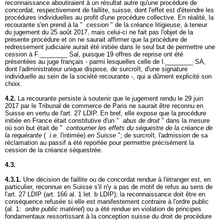
reconnaissance aboutiraient à un résultat autre qu'une procédure de
concordat, respectivement de faillite, suisse, dont l'effet est d'éteindre les
procédures individuelles au profit d'une procédure collective. En réalité, la
recourante s'en prend à la "
cession
" de la créance litigieuse, à teneur
du jugement du 25 août 2017, mais celui-ci ne fait pas l'objet de la
présente procédure et on ne saurait affirmer que la procédure de
redressement judiciaire aurait été initiée dans le seul but de permettre une
cession à F.________ Sal, puisque 19 offres de reprise ont été
présentées au juge français - parmi lesquelles celle de I.________ SA,
dont l'administrateur unique dispose, de surcroît, d'une signature
individuelle au sein de la société recourante -, qui a dûment explicité son
choix.
4.2.
La recourante persiste à soutenir que le jugement rendu le 29 juin
2017 par le Tribunal de commerce de Paris ne saurait être reconnu en
Suisse en vertu de l'
art. 27 LDIP
. En bref, elle expose que la procédure
initiée en France était constitutive d'un "
abus de droit
" dans la mesure
où son but était de "
contourner les effets du séquestre de la créance de
la requérante
(
i.e.
l'intimée)
en Suisse
"; de surcroît, l'admission de sa
réclamation au passif a été reportée pour permettre précisément la
cession de la créance séquestrée.
4.3.
4.3.1.
Une décision de faillite ou de concordat rendue à l'étranger est, en
particulier, reconnue en Suisse s'il n'y a pas de motif de refus au sens de
l'
art. 27 LDIP
(
art. 166 al. 1 let. b LDIP
); la reconnaissance doit être en
conséquence refusée si elle est manifestement contraire à l'ordre public
(al. 1:
ordre public matériel
) ou a été rendue en violation de principes
fondamentaux ressortissant à la conception suisse du droit de procédure