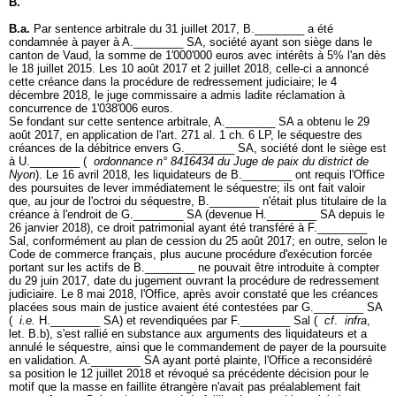
B.
B.a.
Par sentence arbitrale du 31 juillet 2017, B.________ a été
condamnée à payer à A.________ SA, société ayant son siège dans le
canton de Vaud, la somme de 1'000'000 euros avec intérêts à 5% l'an dès
le 18 juillet 2015. Les 10 août 2017 et 2 juillet 2018, celle-ci a annoncé
cette créance dans la procédure de redressement judiciaire; le 4
décembre 2018, le juge commissaire a admis ladite réclamation à
concurrence de 1'038'006 euros.
Se fondant sur cette sentence arbitrale, A.________ SA a obtenu le 29
août 2017, en application de l'
art. 271 al. 1 ch. 6 LP
, le séquestre des
créances de la débitrice envers G.________ SA, société dont le siège est
à U.________ (
ordonnance n° 8416434 du Juge de paix du district de
Nyon
). Le 16 avril 2018, les liquidateurs de B.________ ont requis l'Office
des poursuites de lever immédiatement le séquestre; ils ont fait valoir
que, au jour de l'octroi du séquestre, B.________ n'était plus titulaire de la
créance à l'endroit de G.________ SA (devenue H.________ SA depuis le
26 janvier 2018), ce droit patrimonial ayant été transféré à F.________
Sal, conformément au plan de cession du 25 août 2017; en outre, selon le
Code de commerce français, plus aucune procédure d'exécution forcée
portant sur les actifs de B.________ ne pouvait être introduite à compter
du 29 juin 2017, date du jugement ouvrant la procédure de redressement
judiciaire. Le 8 mai 2018, l'Office, après avoir constaté que les créances
placées sous main de justice avaient été contestées par G.________ SA
(
i.e.
H.________ SA) et revendiquées par F.________ Sal (
cf
.
infra
,
let. B.b), s'est rallié en substance aux arguments des liquidateurs et a
annulé le séquestre, ainsi que le commandement de payer de la poursuite
en validation. A.________ SA ayant porté plainte, l'Office a reconsidéré
sa position le 12 juillet 2018 et révoqué sa précédente décision pour le
motif que la masse en faillite étrangère n'avait pas préalablement fait