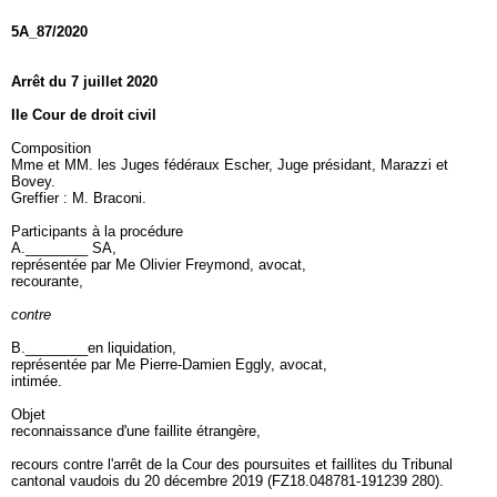
5A_87/2020
Arrêt du 7 juillet 2020
IIe Cour de droit civil
Composition
Mme et MM. les Juges fédéraux Escher, Juge présidant, Marazzi et
Bovey.
Greffier : M. Braconi.
Participants à la procédure
A.________ SA,
représentée par Me Olivier Freymond, avocat,
recourante,
contre
B.________en liquidation,
représentée par Me Pierre-Damien Eggly, avocat,
intimée.
Objet
reconnaissance d'une faillite étrangère,
recours contre l'arrêt de la Cour des poursuites et faillites du Tribunal
cantonal vaudois du 20 décembre 2019 (FZ18.048781-191239 280).