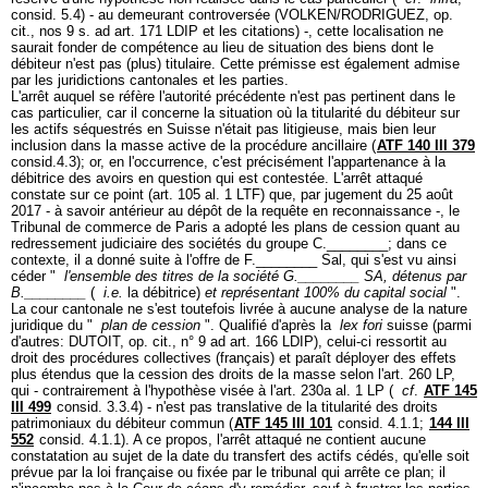
consid. 5.4) - au demeurant controversée (VOLKEN/RODRIGUEZ, op.
cit., nos 9 s. ad
art. 171 LDIP
et les citations) -, cette localisation ne
saurait fonder de compétence au lieu de situation des biens dont le
débiteur n'est pas (plus) titulaire. Cette prémisse est également admise
par les juridictions cantonales et les parties.
L'arrêt auquel se réfère l'autorité précédente n'est pas pertinent dans le
cas particulier, car il concerne la situation où la titularité du débiteur sur
les actifs séquestrés en Suisse n'était pas litigieuse, mais bien leur
inclusion dans la masse active de la procédure ancillaire (
ATF 140 III 379
consid.4.3); or, en l'occurrence, c'est précisément l'appartenance à la
débitrice des avoirs en question qui est contestée. L'arrêt attaqué
constate sur ce point (
art. 105 al. 1 LTF
) que, par jugement du 25 août
2017 - à savoir antérieur au dépôt de la requête en reconnaissance -, le
Tribunal de commerce de Paris a adopté les plans de cession quant au
redressement judiciaire des sociétés du groupe C.________; dans ce
contexte, il a donné suite à l'offre de F.________ Sal, qui s'est vu ainsi
céder "
l'ensemble des titres de la société G.________ SA, détenus par
B.________
(
i.e.
la débitrice)
et représentant 100% du capital social
".
La cour cantonale ne s'est toutefois livrée à aucune analyse de la nature
juridique du "
plan de cession
". Qualifié d'après la
lex fori
suisse (parmi
d'autres: DUTOIT, op. cit., n° 9 ad
art. 166 LDIP
), celui-ci ressortit au
droit des procédures collectives (français) et paraît déployer des effets
plus étendus que la cession des droits de la masse selon l'
art. 260 LP
,
qui - contrairement à l'hypothèse visée à l'
art. 230a al. 1 LP
(
cf
.
ATF 145
III 499
consid. 3.3.4) - n'est pas translative de la titularité des droits
patrimoniaux du débiteur commun (
ATF 145 III 101
consid. 4.1.1;
144 III
552
consid. 4.1.1). A ce propos, l'arrêt attaqué ne contient aucune
constatation au sujet de la date du transfert des actifs cédés, qu'elle soit
prévue par la loi française ou fixée par le tribunal qui arrête ce plan; il