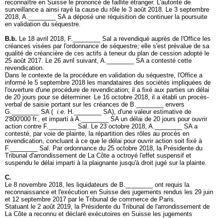
reconnaître en Suisse le prononcé de faillite étranger. L'autorité de
surveillance a ainsi rayé la cause du rôle le 3 août 2018. Le 3 septembre
2018, A.________ SA a déposé une réquisition de continuer la poursuite
en validation du séquestre.
B.b.
Le 18 avril 2018, F.________ Sal a revendiqué auprès de l'Office les
créances visées par l'ordonnance de séquestre; elle s'est prévalue de sa
qualité de créancière de ces actifs à teneur du plan de cession adopté le
25 août 2017. Le 26 avril suivant, A.________ SA a contesté cette
revendication.
Dans le contexte de la procédure en validation du séquestre, l'Office a
informé le 5 septembre 2018 les mandataires des sociétés impliquées de
l'ouverture d'une procédure de revendication; il a fixé aux parties un délai
de 20 jours pour se déterminer. Le 16 octobre 2018, il a établi un procès-
verbal de saisie portant sur les créances de B.________ envers
G.________ SA (
i.e.
H.________ SA), d'une valeur estimative de
2'800'000 fr., et imparti à A.________ SA un délai de 20 jours pour ouvrir
action contre F.________ Sal. Le 23 octobre 2018, A.________ SA a
contesté, par voie de plainte, la répartition des rôles au procès en
revendication, concluant à ce que le délai pour ouvrir action soit fixé à
F.________ Sal. Par ordonnance du 25 octobre 2018, la Présidente du
Tribunal d'arrondissement de La Côte a octroyé l'effet suspensif et
suspendu le délai imparti à la plaignante jusqu'à droit jugé sur la plainte.
C.
Le 8 novembre 2018, les liquidateurs de B.________ ont requis la
reconnaissance et l'exécution en Suisse des jugements rendus les 29 juin
et 12 septembre 2017 par le Tribunal de commerce de Paris.
Statuant le 2 août 2019, la Présidente du Tribunal de l'arrondissement de
La Côte a reconnu et déclaré exécutoires en Suisse les jugements