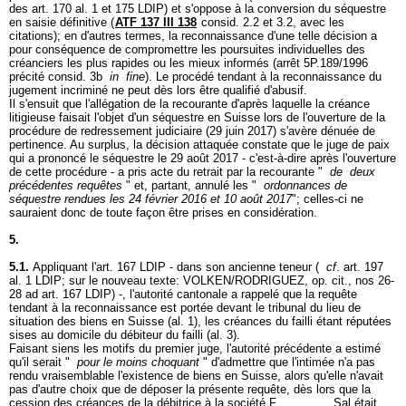
des
art. 170 al. 1 et 175 LDIP
) et s'oppose à la conversion du séquestre
en saisie définitive (
ATF 137 III 138
consid. 2.2 et 3.2, avec les
citations); en d'autres termes, la reconnaissance d'une telle décision a
pour conséquence de compromettre les poursuites individuelles des
créanciers les plus rapides ou les mieux informés (arrêt 5P.189/1996
précité consid. 3b
in
fine
). Le procédé tendant à la reconnaissance du
jugement incriminé ne peut dès lors être qualifié d'abusif.
Il s'ensuit que l'allégation de la recourante d'après laquelle la créance
litigieuse faisait l'objet d'un séquestre en Suisse lors de l'ouverture de la
procédure de redressement judiciaire (29 juin 2017) s'avère dénuée de
pertinence. Au surplus, la décision attaquée constate que le juge de paix
qui a prononcé le séquestre le 29 août 2017 - c'est-à-dire après l'ouverture
de cette procédure - a pris acte du retrait par la recourante "
de
deux
précédentes requêtes
" et, partant, annulé les "
ordonnances de
séquestre rendues les 24 février 2016 et 10 août 2017
"; celles-ci ne
sauraient donc de toute façon être prises en considération.
5.
5.1.
Appliquant l'
art. 167 LDIP
- dans son ancienne teneur (
cf
.
art. 197
al. 1 LDIP
; sur le nouveau texte: VOLKEN/RODRIGUEZ, op. cit., nos 26-
28 ad
art. 167 LDIP
) -, l'autorité cantonale a rappelé que la requête
tendant à la reconnaissance est portée devant le tribunal du lieu de
situation des biens en Suisse (al. 1), les créances du failli étant réputées
sises au domicile du débiteur du failli (al. 3).
Faisant siens les motifs du premier juge, l'autorité précédente a estimé
qu'il serait "
pour le moins choquant
" d'admettre que l'intimée n'a pas
rendu vraisemblable l'existence de biens en Suisse, alors qu'elle n'avait
pas d'autre choix que de déposer la présente requête, dès lors que la
cession des créances de la débitrice à la société F.________ Sal était