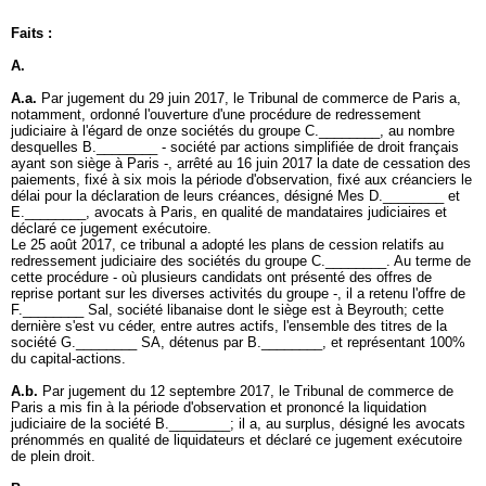
Faits :
A.
A.a.
Par jugement du 29 juin 2017, le Tribunal de commerce de Paris a,
notamment, ordonné l'ouverture d'une procédure de redressement
judiciaire à l'égard de onze sociétés du groupe C.________, au nombre
desquelles B.________ - société par actions simplifiée de droit français
ayant son siège à Paris -, arrêté au 16 juin 2017 la date de cessation des
paiements, fixé à six mois la période d'observation, fixé aux créanciers le
délai pour la déclaration de leurs créances, désigné Mes D.________ et
E.________, avocats à Paris, en qualité de mandataires judiciaires et
déclaré ce jugement exécutoire.
Le 25 août 2017, ce tribunal a adopté les plans de cession relatifs au
redressement judiciaire des sociétés du groupe C.________. Au terme de
cette procédure - où plusieurs candidats ont présenté des offres de
reprise portant sur les diverses activités du groupe -, il a retenu l'offre de
F.________ Sal, société libanaise dont le siège est à Beyrouth; cette
dernière s'est vu céder, entre autres actifs, l'ensemble des titres de la
société G.________ SA, détenus par B.________, et représentant 100%
du capital-actions.
A.b.
Par jugement du 12 septembre 2017, le Tribunal de commerce de
Paris a mis fin à la période d'observation et prononcé la liquidation
judiciaire de la société B.________; il a, au surplus, désigné les avocats
prénommés en qualité de liquidateurs et déclaré ce jugement exécutoire
de plein droit.