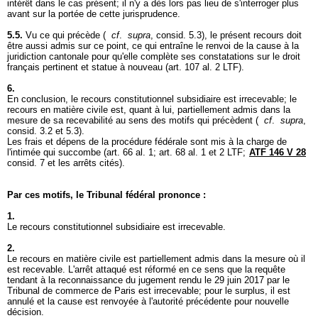
intérêt dans le cas présent; il n'y a dès lors pas lieu de s'interroger plus
avant sur la portée de cette jurisprudence.
5.5.
Vu ce qui précède (
cf
.
supra
, consid. 5.3), le présent recours doit
être aussi admis sur ce point, ce qui entraîne le renvoi de la cause à la
juridiction cantonale pour qu'elle complète ses constatations sur le droit
français pertinent et statue à nouveau (
art. 107 al. 2 LTF
).
6.
En conclusion, le recours constitutionnel subsidiaire est irrecevable; le
recours en matière civile est, quant à lui, partiellement admis dans la
mesure de sa recevabilité au sens des motifs qui précèdent (
cf
.
supra
,
consid. 3.2 et 5.3).
Les frais et dépens de la procédure fédérale sont mis à la charge de
l'intimée qui succombe (art. 66 al. 1;
art. 68 al. 1 et 2 LTF
;
ATF 146 V 28
consid. 7 et les arrêts cités).
Par ces motifs, le Tribunal fédéral prononce :
1.
Le recours constitutionnel subsidiaire est irrecevable.
2.
Le recours en matière civile est partiellement admis dans la mesure où il
est recevable. L'arrêt attaqué est réformé en ce sens que la requête
tendant à la reconnaissance du jugement rendu le 29 juin 2017 par le
Tribunal de commerce de Paris est irrecevable; pour le surplus, il est
annulé et la cause est renvoyée à l'autorité précédente pour nouvelle
décision.