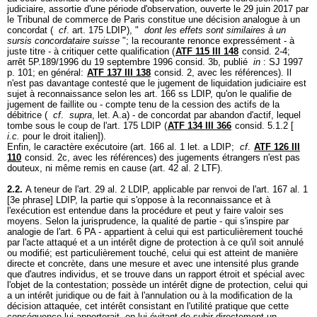
judiciaire, assortie d'une période d'observation, ouverte le 29 juin 2017 par
le Tribunal de commerce de Paris constitue une décision analogue à un
concordat (
cf
.
art. 175 LDIP
), "
dont les effets sont similaires à un
sursis concordataire suisse
"; la recourante renonce expressément - à
juste titre - à critiquer cette qualification (
ATF 115 III 148
consid. 2-4;
arrêt 5P.189/1996 du 19 septembre 1996 consid. 3b, publié
in
: SJ 1997
p. 101; en général:
ATF 137 III 138
consid. 2, avec les références). Il
n'est pas davantage contesté que le jugement de liquidation judiciaire est
sujet à reconnaissance selon les
art. 166 ss LDIP
, qu'on le qualifie de
jugement de faillite ou - compte tenu de la cession des actifs de la
débitrice (
cf
.
supra
, let. A.a) - de concordat par abandon d'actif, lequel
tombe sous le coup de l'
art. 175 LDIP
(
ATF 134 III 366
consid. 5.1.2 [
i.c.
pour le droit italien]).
Enfin, le caractère exécutoire (
art. 166 al. 1 let. a LDIP
;
cf
.
ATF 126 III
110
consid. 2c, avec les références) des jugements étrangers n'est pas
douteux, ni même remis en cause (
art. 42 al. 2 LTF
).
2.2.
A teneur de l'
art. 29 al. 2 LDIP
, applicable par renvoi de l'art. 167 al. 1
[3e phrase] LDIP, la partie qui s'oppose à la reconnaissance et à
l'exécution est entendue dans la procédure et peut y faire valoir ses
moyens. Selon la jurisprudence, la qualité de partie - qui s'inspire par
analogie de l'
art. 6 PA
- appartient à celui qui est particulièrement touché
par l'acte attaqué et a un intérêt digne de protection à ce qu'il soit annulé
ou modifié; est particulièrement touché, celui qui est atteint de manière
directe et concrète, dans une mesure et avec une intensité plus grande
que d'autres individus, et se trouve dans un rapport étroit et spécial avec
l'objet de la contestation; possède un intérêt digne de protection, celui qui
a un intérêt juridique ou de fait à l'annulation ou à la modification de la
décision attaquée, cet intérêt consistant en l'utilité pratique que cette
conséquence lui apporterait, en lui évitant de subir directement un