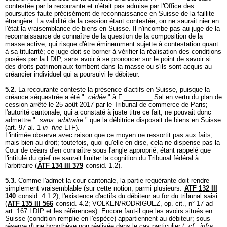
contestée par la recourante et n'était pas admise par l'Office des
poursuites faute précisément de reconnaissance en Suisse de la faillite
étrangère. La validité de la cession étant contestée, on ne saurait nier en
l'état la vraisemblance de biens en Suisse. Il n'incombe pas au juge de la
reconnaissance de connaître de la question de la composition de la
masse active, qui risque d'être éminemment sujette à contestation quant
à sa titularité; ce juge doit se borner à vérifier la réalisation des conditions
posées par la LDIP, sans avoir à se prononcer sur le point de savoir si
des droits patrimoniaux tombent dans la masse ou s'ils sont acquis au
créancier individuel qui a poursuivi le débiteur.
5.2.
La recourante conteste la présence d'actifs en Suisse, puisque la
créance séquestrée a été "
cédée
" à F.________ Sal en vertu du plan de
cession arrêté le 25 août 2017 par le Tribunal de commerce de Paris;
l'autorité cantonale, qui a constaté à juste titre ce fait, ne pouvait donc
admettre "
sans
arbitraire
" que la débitrice disposait de biens en Suisse
(art. 97 al. 1
in
fine
LTF).
L'intimée observe avec raison que ce moyen ne ressortit pas aux faits,
mais bien au droit; toutefois, quoi qu'elle en dise, cela ne dispense pas la
Cour de céans d'en connaître sous l'angle approprié, étant rappelé que
l'intitulé du grief ne saurait limiter la cognition du Tribunal fédéral à
l'arbitraire (
ATF 134 III 379
consid. 1.2).
5.3.
Comme l'admet la cour cantonale, la partie requérante doit rendre
simplement vraisemblable (sur cette notion, parmi plusieurs:
ATF 132 III
140
consid. 4.1.2), l'existence d'actifs du débiteur au for du tribunal saisi
(
ATF 135 III 566
consid. 4.2; VOLKEN/RODRIGUEZ, op. cit., n° 17 ad
art. 167 LDIP
et les références). Encore faut-il que les avoirs situés en
Suisse (condition remplie en l'espèce) appartiennent au débiteur; sous
réserve d'une hypothèse non réalisée dans le cas particulier (
cf
.
infra
,