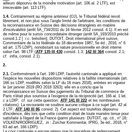
ailleurs dépourvu de la moindre motivation (
art. 106 al. 2 LTF
), est
irrecevable (
art. 113 LTF
).
1.4.
Contrairement au régime antérieur (OJ), le Tribunal fédéral revoit
librement, et non plus sous l'angle limité de l'arbitraire, les conditions de
la reconnaissance en Suisse des décisions étrangères en matière
d'insolvabilité (arrêt 5A_734/2011 du 16 février 2012 consid. 4.1). Il en est
de même pour le sursis concordataire étranger (arrêt 5A_193/2010 précité
consid.1.2 [
i.c.
brésilien]; DUTOIT, Droit international privé suisse,
Commentaire de la loi fédérale du 18 décembre 1987, 5e éd., 2016, n° 6
ad
art. 175 LDIP
), nonobstant sa nature provisionnelle en droit interne
selon l'
art. 98 LTF
(
ATF 135 III 430
consid. 1.3;
142 III 364
consid. 2.1;
cf
.
infra
, consid. 2.1).
2.
2.1.
Conformément à l'
art. 199 LDIP
, l'autorité cantonale a appliqué en
l'espèce les nouvelles dispositions relatives à la faillite internationale (
art.
166 ss LDIP
, modifiés selon la LF du 16 mars 2018), entrées en vigueur
le 1er janvier 2019 (RO 2018 3263); elle en a conclu que la
reconnaissance en Suisse des jugements du Tribunal de commerce de
Paris n'était plus soumise à l'exigence de la réciprocité (
art. 166 al. 1 let
.
c a
LDIP;
cf
. sur cette question:
ATF 141 III 222
et les nombreuses
citations). La recourante ne soulève aucune critique à ce sujet (
art. 42 al.
2 LTF
;
ATF 140 III 86
consid. 2). Cet aspect est toutefois dépourvu
d'incidence, dès lors que cette condition était de toute manière tenue pour
satisfaite à l'égard de la France (parmi plusieurs: DUTOIT, op. cit., n° 18;
VOLKEN/RODRIGUEZ,
in
: Zürcher Kommentar, IPRG, 3e éd., 2018, n°
63 ad
art. 166 LDIP
).
La cour cantonale a encore retenu que la procédure de redressement