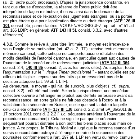
(al. 2:
ordre public procédural
). D'après la jurisprudence constante, en
tant que clause d'exception, la réserve de l'ordre public doit être
interprétée de façon restrictive; il en va ainsi dans le domaine de la
reconnaissance et de l'exécution des jugements étrangers, où sa portée
est plus étroite que pour l'application directe du droit étranger (
ATF 126 III
101
consid. 3b; parmi d'autres: VOLKEN/RODRIGUEZ, op. cit., n° 51 ad
art. 166 LDIP
; en général:
ATF 143 III 51
consid. 3.3.2, avec d'autres
références).
4.3.2.
Comme le relève à juste titre l'intimée, le moyen est irrecevable
sous l'angle de sa motivation (
art. 42 al. 2 LTF
) : reprise textuellement du
mémoire cantonal, cette critique ne comporte aucune réfutation des
motifs détaillés de l'autorité cantonale, en particulier quant aux causes de
l'ouverture de la procédure de redressement judiciaire (
ATF 142 III 364
consid. 2.4;
140 III 86
consid. 2, avec les arrêts cités). Au surplus, toute
l'argumentation sur le "
risque Tripen provisionné
" - autant qu'elle est par
ailleurs intelligible - repose sur des faits qui ne ressortent pas de la
décision attaquée (
art. 99 al. 1 LTF
).
Au demeurant, le moyen - qui n'a, de surcroît, plus d'objet (
cf
.
supra
,
consid. 3.2) - eût été mal fondé. Selon la jurisprudence, une procédure
collective ouverte à l'étranger ne produit pas d'effets en Suisse avant sa
reconnaissance, en sorte qu'elle ne fait pas obstacle à l'octroi et à la
validation d'un séquestre en Suisse, quelle que soit la date à laquelle
celui-ci a été ordonné (
ATF 137 III 138
consid. 2.2; arrêt 5A_86/2011 du
17 octobre 2011 consid. 2.2.2 [
i.c.
séquestre antérieur à l'ouverture de la
procédure concordataire]). Cela ne signifie pas que le créancier
séquestrant pourrait distraire à son profit les biens placés sous main de
justice. A ce propos, le Tribunal fédéral a jugé que la reconnaissance d'un
sursis concordataire octroyé à l'étranger entraîne la suspension des
poursuites conformément à l'
art. 297 al. 1 LP
(en vertu du renvoi cumulé