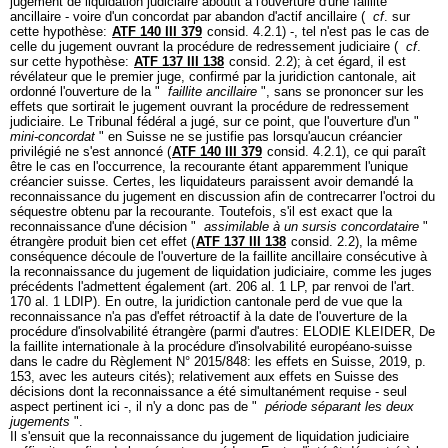
jugement de liquidation judiciaire aboutit à l'ouverture d'une faillite
ancillaire - voire d'un concordat par abandon d'actif ancillaire (
cf
. sur
cette hypothèse:
ATF 140 III 379
consid. 4.2.1) -, tel n'est pas le cas de
celle du jugement ouvrant la procédure de redressement judiciaire (
cf
.
sur cette hypothèse:
ATF 137 III 138
consid. 2.2); à cet égard, il est
révélateur que le premier juge, confirmé par la juridiction cantonale, ait
ordonné l'ouverture de la "
faillite ancillaire
", sans se prononcer sur les
effets que sortirait le jugement ouvrant la procédure de redressement
judiciaire. Le Tribunal fédéral a jugé, sur ce point, que l'ouverture d'un "
mini-concordat
" en Suisse ne se justifie pas lorsqu'aucun créancier
privilégié ne s'est annoncé (
ATF 140 III 379
consid. 4.2.1), ce qui paraît
être le cas en l'occurrence, la recourante étant apparemment l'unique
créancier suisse. Certes, les liquidateurs paraissent avoir demandé la
reconnaissance du jugement en discussion afin de contrecarrer l'octroi du
séquestre obtenu par la recourante. Toutefois, s'il est exact que la
reconnaissance d'une décision "
assimilable à un sursis concordataire
"
étrangère produit bien cet effet (
ATF 137 III 138
consid. 2.2), la même
conséquence découle de l'ouverture de la faillite ancillaire consécutive à
la reconnaissance du jugement de liquidation judiciaire, comme les juges
précédents l'admettent également (
art. 206 al. 1 LP
, par renvoi de l'
art.
170 al. 1 LDIP
). En outre, la juridiction cantonale perd de vue que la
reconnaissance n'a pas d'effet rétroactif à la date de l'ouverture de la
procédure d'insolvabilité étrangère (parmi d'autres: ELODIE KLEIDER, De
la faillite internationale à la procédure d'insolvabilité européano-suisse
dans le cadre du Règlement N° 2015/848: les effets en Suisse, 2019, p.
153, avec les auteurs cités); relativement aux effets en Suisse des
décisions dont la reconnaissance a été simultanément requise - seul
aspect pertinent ici -, il n'y a donc pas de "
période séparant les deux
jugements
".
Il s'ensuit que la reconnaissance du jugement de liquidation judiciaire