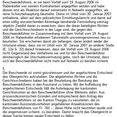
Beschwerdeführers, er sei beim Vorfall vom 19. August 2006 im
Rabenkeller von seinem Kontrahenten angegriffen worden und habe
diesen erst als Reaktion darauf seinerseits in Notwehr angegriffen, als
reine Schutzbehauptung beurteilte. Diese im Urteil vom 30. Januar 2007
enthaltene, allein auf dem polizeilichen Ermittlungsbericht und damit auf
einer völlig unzureichenden Aktenlage beruhende Feststellung vermag
objektiv Zweifel daran zu erwecken, dass die daran beteiligten Richter
und die Gerichtsschreiberin in der Lage sind, die gegen den
Beschwerdeführer im Zusammenhang mit dem Vorfall vom 19. August
2006 im Rabenkeller erhobenen Tatvorwürfe unvoreingenommen neu zu
beurteilen. Sie erscheinen damit als befangen; daran ändert weder der
Umstand etwas, dass sie im Urteil vom 30. Januar 2007 an anderer Stelle
(E. 12e S. 32) darauf hinwiesen, dass der Vorfall vom 19. August 2006
nicht Gegenstand des Verfahrens sei und für den Beschwerdeführer
diesbezüglich die Unschuldsvermutung gelte, noch der Umstand, dass
sich der Beschwerdeführer nicht mehr auf Notwehr zu berufen scheint.
5.
Die Beschwerde ist somit gutzuheissen und der angefochtene Entscheid
des Obergerichts aufzuheben. Die abgelehnten Richter und die
Gerichtsschreiberin haben bei der Beurteilung der Berufung des
Beschwerdeführers in den Ausstand zu treten. Mit der Aufhebung des
angefochtenen Entscheids fällt die Auferlegung der kantonalen
Gerichtskosten an den Beschwerdeführer ohne Weiteres dahin. Aus
prozessökonomischen Gründen und entsprechend dem Antrag des
Beschwerdeführers ist der Kanton Thurgau zu verurteilen, die im
kantonalen Ausstandsverfahren angefallenen Anwaltskosten des
Beschwerdeführers von Fr. 760.--, deren Höhe nicht bestritten wurde und
die angemessen scheint, zu bezahlen. Damit braucht das Obergericht in
dieser Sache keinen neuen Entscheid zu fällen.