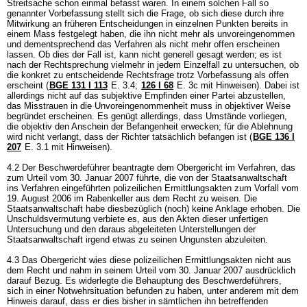
Streitsache schon einmal befasst waren. In einem solchen Fall so
genannter Vorbefassung stellt sich die Frage, ob sich diese durch ihre
Mitwirkung an früheren Entscheidungen in einzelnen Punkten bereits in
einem Mass festgelegt haben, die ihn nicht mehr als unvoreingenommen
und dementsprechend das Verfahren als nicht mehr offen erscheinen
lassen. Ob dies der Fall ist, kann nicht generell gesagt werden; es ist
nach der Rechtsprechung vielmehr in jedem Einzelfall zu untersuchen, ob
die konkret zu entscheidende Rechtsfrage trotz Vorbefassung als offen
erscheint (
BGE 131 I 113
E. 3.4
;
126 I 68
E. 3c mit Hinweisen). Dabei ist
allerdings nicht auf das subjektive Empfinden einer Partei abzustellen,
das Misstrauen in die Unvoreingenommenheit muss in objektiver Weise
begründet erscheinen. Es genügt allerdings, dass Umstände vorliegen,
die objektiv den Anschein der Befangenheit erwecken; für die Ablehnung
wird nicht verlangt, dass der Richter tatsächlich befangen ist (
BGE 136 I
207
E. 3.1 mit Hinweisen).
4.2 Der Beschwerdeführer beantragte dem Obergericht im Verfahren, das
zum Urteil vom 30. Januar 2007 führte, die von der Staatsanwaltschaft
ins Verfahren eingeführten polizeilichen Ermittlungsakten zum Vorfall vom
19. August 2006 im Rabenkeller aus dem Recht zu weisen. Die
Staatsanwaltschaft habe diesbezüglich (noch) keine Anklage erhoben. Die
Unschuldsvermutung verbiete es, aus den Akten dieser unfertigen
Untersuchung und den daraus abgeleiteten Unterstellungen der
Staatsanwaltschaft irgend etwas zu seinen Ungunsten abzuleiten.
4.3 Das Obergericht wies diese polizeilichen Ermittlungsakten nicht aus
dem Recht und nahm in seinem Urteil vom 30. Januar 2007 ausdrücklich
darauf Bezug. Es widerlegte die Behauptung des Beschwerdeführers,
sich in einer Notwehrsituation befunden zu haben, unter anderem mit dem
Hinweis darauf, dass er dies bisher in sämtlichen ihn betreffenden