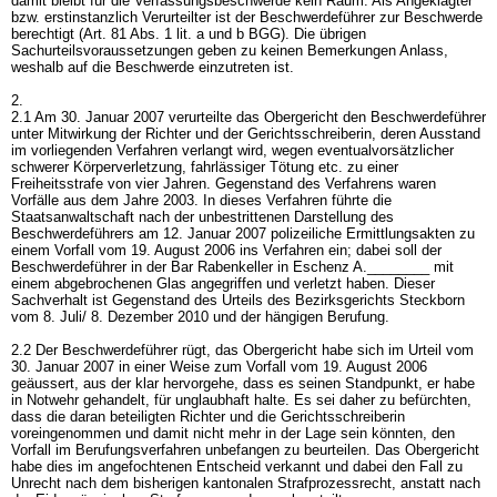
damit bleibt für die Verfassungsbeschwerde kein Raum. Als Angeklagter
bzw. erstinstanzlich Verurteilter ist der Beschwerdeführer zur Beschwerde
berechtigt (
Art. 81 Abs. 1 lit. a und b BGG
). Die übrigen
Sachurteilsvoraussetzungen geben zu keinen Bemerkungen Anlass,
weshalb auf die Beschwerde einzutreten ist.
2.
2.1 Am 30. Januar 2007 verurteilte das Obergericht den Beschwerdeführer
unter Mitwirkung der Richter und der Gerichtsschreiberin, deren Ausstand
im vorliegenden Verfahren verlangt wird, wegen eventualvorsätzlicher
schwerer Körperverletzung, fahrlässiger Tötung etc. zu einer
Freiheitsstrafe von vier Jahren. Gegenstand des Verfahrens waren
Vorfälle aus dem Jahre 2003. In dieses Verfahren führte die
Staatsanwaltschaft nach der unbestrittenen Darstellung des
Beschwerdeführers am 12. Januar 2007 polizeiliche Ermittlungsakten zu
einem Vorfall vom 19. August 2006 ins Verfahren ein; dabei soll der
Beschwerdeführer in der Bar Rabenkeller in Eschenz A.________ mit
einem abgebrochenen Glas angegriffen und verletzt haben. Dieser
Sachverhalt ist Gegenstand des Urteils des Bezirksgerichts Steckborn
vom 8. Juli/ 8. Dezember 2010 und der hängigen Berufung.
2.2 Der Beschwerdeführer rügt, das Obergericht habe sich im Urteil vom
30. Januar 2007 in einer Weise zum Vorfall vom 19. August 2006
geäussert, aus der klar hervorgehe, dass es seinen Standpunkt, er habe
in Notwehr gehandelt, für unglaubhaft halte. Es sei daher zu befürchten,
dass die daran beteiligten Richter und die Gerichtsschreiberin
voreingenommen und damit nicht mehr in der Lage sein könnten, den
Vorfall im Berufungsverfahren unbefangen zu beurteilen. Das Obergericht
habe dies im angefochtenen Entscheid verkannt und dabei den Fall zu
Unrecht nach dem bisherigen kantonalen Strafprozessrecht, anstatt nach