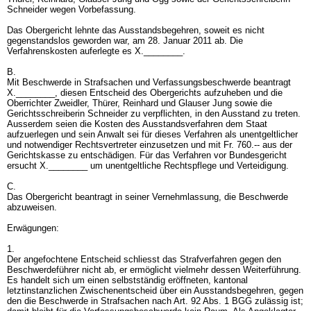
Schneider wegen Vorbefassung.
Das Obergericht lehnte das Ausstandsbegehren, soweit es nicht
gegenstandslos geworden war, am 28. Januar 2011 ab. Die
Verfahrenskosten auferlegte es X.________.
B.
Mit Beschwerde in Strafsachen und Verfassungsbeschwerde beantragt
X.________, diesen Entscheid des Obergerichts aufzuheben und die
Oberrichter Zweidler, Thürer, Reinhard und Glauser Jung sowie die
Gerichtsschreiberin Schneider zu verpflichten, in den Ausstand zu treten.
Ausserdem seien die Kosten des Ausstandsverfahren dem Staat
aufzuerlegen und sein Anwalt sei für dieses Verfahren als unentgeltlicher
und notwendiger Rechtsvertreter einzusetzen und mit Fr. 760.-- aus der
Gerichtskasse zu entschädigen. Für das Verfahren vor Bundesgericht
ersucht X.________ um unentgeltliche Rechtspflege und Verteidigung.
C.
Das Obergericht beantragt in seiner Vernehmlassung, die Beschwerde
abzuweisen.
Erwägungen:
1.
Der angefochtene Entscheid schliesst das Strafverfahren gegen den
Beschwerdeführer nicht ab, er ermöglicht vielmehr dessen Weiterführung.
Es handelt sich um einen selbstständig eröffneten, kantonal
letztinstanzlichen Zwischenentscheid über ein Ausstandsbegehren, gegen
den die Beschwerde in Strafsachen nach
Art. 92 Abs. 1 BGG
zulässig ist;