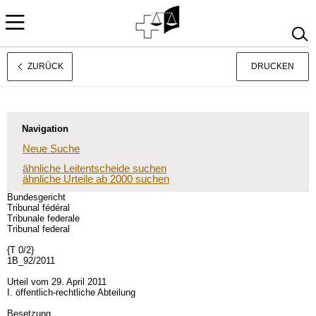
ZURÜCK
DRUCKEN
Français
Italiano
Navigation
Neue Suche
ähnliche Leitentscheide suchen
ähnliche Urteile ab 2000 suchen
Bundesgericht
Tribunal fédéral
Tribunale federale
Tribunal federal
{T 0/2}
1B_92/2011
Urteil vom 29. April 2011
I. öffentlich-rechtliche Abteilung
Besetzung