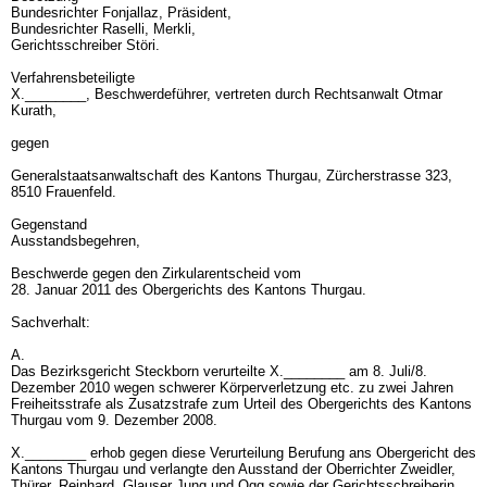
Bundesrichter Fonjallaz, Präsident,
Bundesrichter Raselli, Merkli,
Gerichtsschreiber Störi.
Verfahrensbeteiligte
X.________, Beschwerdeführer, vertreten durch Rechtsanwalt Otmar
Kurath,
gegen
Generalstaatsanwaltschaft des Kantons Thurgau, Zürcherstrasse 323,
8510 Frauenfeld.
Gegenstand
Ausstandsbegehren,
Beschwerde gegen den Zirkularentscheid vom
28. Januar 2011 des Obergerichts des Kantons Thurgau.
Sachverhalt:
A.
Das Bezirksgericht Steckborn verurteilte X.________ am 8. Juli/8.
Dezember 2010 wegen schwerer Körperverletzung etc. zu zwei Jahren
Freiheitsstrafe als Zusatzstrafe zum Urteil des Obergerichts des Kantons
Thurgau vom 9. Dezember 2008.
X.________ erhob gegen diese Verurteilung Berufung ans Obergericht des
Kantons Thurgau und verlangte den Ausstand der Oberrichter Zweidler,
Thürer, Reinhard, Glauser Jung und Ogg sowie der Gerichtsschreiberin