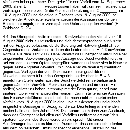
Verfahren behauptet habe. Dies gelte "für den Vorfall vom 14. September
2003, als er B.________ weggestossen haben will, um sein Hausrecht zu
verteidigen, ebenso wie für die Auseinandersetzung mit C.________ am
10. August 2003 und diejenige in Eschenz vom 19. August 2006, bei
welchen der Angeklagte jeweils (entgegen der Aussagen der übrigen
Beteiligten) angab, er sei vom späteren Opfer angegriffen worden" (E.
7c/bb/ccc S. 26).
4.4 Das Obergericht hatte in diesem Strafverfahren den Vorfall vom 19.
August 2006 nicht zu beurteilen und sich dementsprechend auch nicht
mit der Frage zu befassen, ob die Berufung auf Notwehr glaubhaft sei.
Gegenstand des Verfahrens bildeten die beiden oben in E. 4.3 erwähnten
Vorfälle aus dem Jahr 2003. Dabei verwarf das Obergericht aufgrund einer
eingehenden Beweiswürdigung die Aussage des Beschwerdeführers, er
sei von den späteren Opfern angegriffen worden und habe sich in Notwehr
gegen seine Angreifer gewandt. Im Sinne einer weiteren Argumentation
gegen das Vorliegen der vom Beschwerdeführer geschilderten
Notwehrsituationen führte das Obergericht an der oben in E. 4.3
angeführten Stelle weiter aus, der Beschwerdeführer verteidige sich
gegen sämtliche Vorwürfe, Menschen angegriffen und (in einem Fall
tödlich) verletzt zu haben, stereotyp mit der Behauptung, er sei vom
späteren Opfer vorher angegriffen worden. Damit stellte es die Aussagen
des Beschwerdeführers hinsichtlich des noch nicht zu beurteilenden
Vorfalls vom 19. August 2006 in eine Linie mit dessen als unglaubhaft
eingestuften Aussagen in Bezug auf die zur Beurteilung anstehenden
beiden Fälle aus dem Jahre 2003. Das kommt auch darin zum Ausdruck,
dass das Obergericht bei allen drei Vorfällen undifferenziert von "den
späteren Opfern" des Beschwerdeführers sprach. Mit diesen
Ausführungen brachte es klar zum Ausdruck, dass es die sich offenbar
aus dem polizeilichen Ermittlungsbericht ergebende Darstellung des