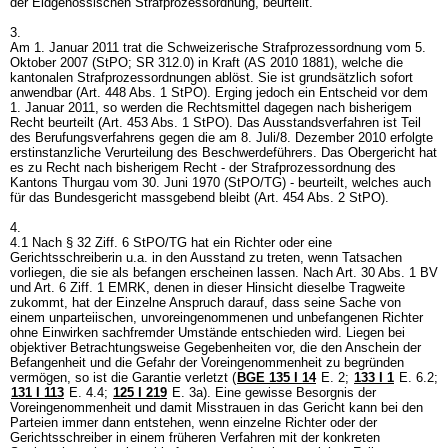
der Eidgenössischen Strafprozessordnung, beurteilt.
3.
Am 1. Januar 2011 trat die Schweizerische Strafprozessordnung vom 5.
Oktober 2007 (StPO; SR 312.0) in Kraft (AS 2010 1881), welche die
kantonalen Strafprozessordnungen ablöst. Sie ist grundsätzlich sofort
anwendbar (
Art. 448 Abs. 1 StPO
). Erging jedoch ein Entscheid vor dem
1. Januar 2011, so werden die Rechtsmittel dagegen nach bisherigem
Recht beurteilt (
Art. 453 Abs. 1 StPO
). Das Ausstandsverfahren ist Teil
des Berufungsverfahrens gegen die am 8. Juli/8. Dezember 2010 erfolgte
erstinstanzliche Verurteilung des Beschwerdeführers. Das Obergericht hat
es zu Recht nach bisherigem Recht - der Strafprozessordnung des
Kantons Thurgau vom 30. Juni 1970 (StPO/TG) - beurteilt, welches auch
für das Bundesgericht massgebend bleibt (
Art. 454 Abs. 2 StPO
).
4.
4.1 Nach
§ 32 Ziff. 6 StPO
/TG hat ein Richter oder eine
Gerichtsschreiberin u.a. in den Ausstand zu treten, wenn Tatsachen
vorliegen, die sie als befangen erscheinen lassen. Nach
Art. 30 Abs. 1 BV
und
Art. 6 Ziff. 1 EMRK
, denen in dieser Hinsicht dieselbe Tragweite
zukommt, hat der Einzelne Anspruch darauf, dass seine Sache von
einem unparteiischen, unvoreingenommenen und unbefangenen Richter
ohne Einwirken sachfremder Umstände entschieden wird. Liegen bei
objektiver Betrachtungsweise Gegebenheiten vor, die den Anschein der
Befangenheit und die Gefahr der Voreingenommenheit zu begründen
vermögen, so ist die Garantie verletzt (
BGE 135 I 14
E. 2
;
133 I 1
E. 6.2
;
131 I 113
E. 4.4
;
125 I 219
E. 3a). Eine gewisse Besorgnis der
Voreingenommenheit und damit Misstrauen in das Gericht kann bei den
Parteien immer dann entstehen, wenn einzelne Richter oder der
Gerichtsschreiber in einem früheren Verfahren mit der konkreten