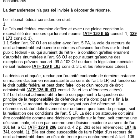
considérants.
La demanderesse n'a pas été invitée à déposer de réponse.
Le Tribunal fédéral considère en droit:
1.
Le Tribunal fédéral examine d'office et avec une pleine cognition la
recevabilité des recours qui lui sont soumis (
ATF 130 II 65
consid. 1;
129
I 173
consid. 1).
1.1 Selon l'
art. 97 OJ
en relation avec l'
art. 5 PA
, la voie du recours de
droit administratif est ouverte contre les décisions fondées sur le droit
public fédéral - ou qui auraient dû l'être -, à condition qu'elles émanent
d'autorités énumérées à l'
art. 98 OJ
et pour autant qu'aucune des
exceptions prévues aux art. 99 à 102 OJ ou dans la législation spéciale
ne soit réalisée (
ATF 129 II 183
consid. 3.1 et les références citées).
La décision attaquée, rendue par l'autorité cantonale de dernière instance
en matière d'action en responsabilité au sens de l'
art. 5 LP
, est fondée sur
le droit public fédéral et peut donc faire l'objet d'un recours de droit
administratif (
ATF 126 III 431
consid. 2c et les références citées).
1.2 Le Tribunal administratif a limité son jugement à la question du
principe de la responsabilité du défendeur et n'a donc pas mis fin à la
procédure, le montant du dommage n'ayant pas été déterminé. Il a
néanmoins statué définitivement sur certaines questions de principe, soit
la réalisation des conditions de l'
art. 5 LP
. La décision attaquée doit ainsi
être considérée comme une décision partielle sur le fond, soit comme une
décision finale, et non pas comme une décision incidente au sens de l'
art.
101 let. a OJ
(
ATF 129 II 286
consid. 4.2 p. 291 et les références;
107 Ib
341
consid. 1). Elle est donc susceptible de faire l'objet d'un recours de
droit administratif dans un délai de trente jours conformément à l'
art. 106