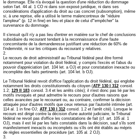
le dommage. Elle n'a évoqué la question d'une réduction du dommage
selon l'
art. 44 al. 1 CO
ni dans son exposé juridique, ni dans ses
considérations d'application du droit au cas concret (subsomption), même
si, à une reprise, elle a utilisé le terme malencontreux de "réduire
l'ampleur" (p. 12 in fine) en lieu et place de celui d'"empêcher" la
survenance du dommage.
Il s'ensuit qu'il n'y a pas lieu d'entrer en matière sur le chef de conclusions
subsidiaire du recourant tendant à la reconnaissance d'une faute
concomitante de la demanderesse justifiant une réduction de 60% de
l'indemnité, ni sur les critiques du recourant y relatives.
2.
Le recours de droit administratif au Tribunal fédéral peut être formé
notamment pour violation du droit fédéral, y compris l'excès et l'abus du
pouvoir d'appréciation (
art. 104 let. a OJ
) et pour constatation inexacte ou
incomplète des faits pertinents (
art. 104 let. b OJ
).
Le Tribunal fédéral revoit d'office l'application du droit fédéral, qui englobe
notamment les droits constitutionnels du citoyen (
ATF 130 I 312
consid.
1.2;
129 II 183
consid. 3.4 et les arrêts cités); il n'est donc pas lié par les
motifs invoqués et peut admettre le recours pour d'autres raisons que
celles avancées par le recourant ou, au contraire, confirmer la décision
attaquée pour d'autres motifs que ceux retenus par l'autorité intimée (art.
114 al. 1 in fine OJ;
ATF 130 I 312
consid. 1.2 et l'arrêt cité). Lorsque le
recours est dirigé contre la décision d'une autorité judiciaire, le Tribunal
fédéral ne revoit pas d'office les constatations de fait (cf.
art. 105 al. 1
OJ
), mais il est lié par les faits constatés dans la décision, sauf s'ils sont
manifestement inexacts ou incomplets ou s'ils ont été établis au mépris
de règles essentielles de procédure (
art. 105 al. 2 OJ
).
3.