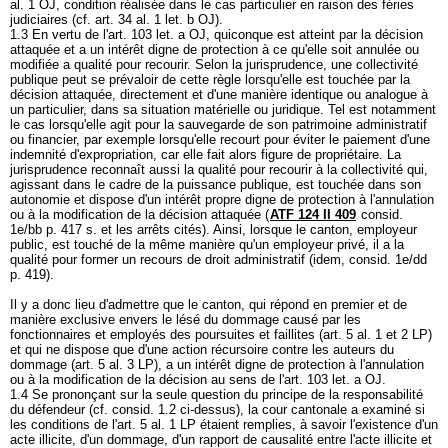
al. 1 OJ
, condition réalisée dans le cas particulier en raison des féries
judiciaires (cf.
art. 34 al. 1 let. b OJ
).
1.3 En vertu de l'
art. 103 let. a OJ
, quiconque est atteint par la décision
attaquée et a un intérêt digne de protection à ce qu'elle soit annulée ou
modifiée a qualité pour recourir. Selon la jurisprudence, une collectivité
publique peut se prévaloir de cette règle lorsqu'elle est touchée par la
décision attaquée, directement et d'une manière identique ou analogue à
un particulier, dans sa situation matérielle ou juridique. Tel est notamment
le cas lorsqu'elle agit pour la sauvegarde de son patrimoine administratif
ou financier, par exemple lorsqu'elle recourt pour éviter le paiement d'une
indemnité d'expropriation, car elle fait alors figure de propriétaire. La
jurisprudence reconnaît aussi la qualité pour recourir à la collectivité qui,
agissant dans le cadre de la puissance publique, est touchée dans son
autonomie et dispose d'un intérêt propre digne de protection à l'annulation
ou à la modification de la décision attaquée (
ATF 124 II 409
consid.
1e/bb p. 417 s. et les arrêts cités). Ainsi, lorsque le canton, employeur
public, est touché de la même manière qu'un employeur privé, il a la
qualité pour former un recours de droit administratif (idem, consid. 1e/dd
p. 419).
Il y a donc lieu d'admettre que le canton, qui répond en premier et de
manière exclusive envers le lésé du dommage causé par les
fonctionnaires et employés des poursuites et faillites (
art. 5 al. 1 et 2 LP
)
et qui ne dispose que d'une action récursoire contre les auteurs du
dommage (
art. 5 al. 3 LP
), a un intérêt digne de protection à l'annulation
ou à la modification de la décision au sens de l'
art. 103 let. a OJ
.
1.4 Se prononçant sur la seule question du principe de la responsabilité
du défendeur (cf. consid. 1.2 ci-dessus), la cour cantonale a examiné si
les conditions de l'
art. 5 al. 1 LP
étaient remplies, à savoir l'existence d'un
acte illicite, d'un dommage, d'un rapport de causalité entre l'acte illicite et