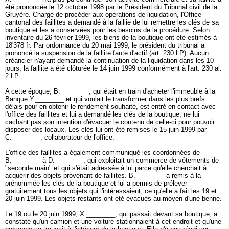
été prononcée le 12 octobre 1998 par le Président du Tribunal civil de la
Gruyère. Chargé de procéder aux opérations de liquidation, l'Office
cantonal des faillites a demandé à la faillie de lui remettre les clés de sa
boutique et les a conservées pour les besoins de la procédure. Selon
inventaire du 26 février 1999, les biens de la boutique ont été estimés à
18'378 fr. Par ordonnance du 20 mai 1999, le président du tribunal a
prononcé la suspension de la faillite faute d'actif (
art. 230 LP
). Aucun
créancier n'ayant demandé la continuation de la liquidation dans les 10
jours, la faillite a été clôturée le 14 juin 1999 conformément à l'
art. 230 al.
2 LP
.
A cette époque, B.________, qui était en train d'acheter l'immeuble à la
Banque Y.________ et qui voulait le transformer dans les plus brefs
délais pour en obtenir le rendement souhaité, est entré en contact avec
l'office des faillites et lui a demandé les clés de la boutique, ne lui
cachant pas son intention d'évacuer le contenu de celle-ci pour pouvoir
disposer des locaux. Les clés lui ont été remises le 15 juin 1999 par
C.________, collaborateur de l'office.
L'office des faillites a également communiqué les coordonnées de
B.________ à D.________, qui exploitait un commerce de vêtements de
"seconde main" et qui s'était adressée à lui parce qu'elle cherchait à
acquérir des objets provenant de faillites. B.________ a remis à la
prénommée les clés de la boutique et lui a permis de prélever
gratuitement tous les objets qui l'intéressaient, ce qu'elle a fait les 19 et
20 juin 1999. Les objets restants ont été évacués au moyen d'une benne.
Le 19 ou le 20 juin 1999, X.________, qui passait devant sa boutique, a
constaté qu'un camion et une voiture stationnaient à cet endroit et qu'une