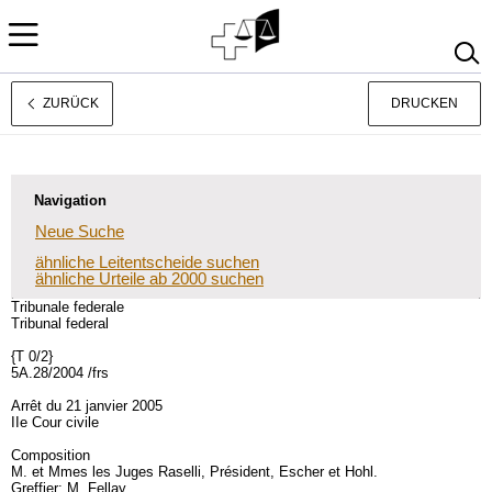
ZURÜCK
DRUCKEN
Français
Italiano
Navigation
Neue Suche
ähnliche Leitentscheide suchen
ähnliche Urteile ab 2000 suchen
Tribunale federale
Tribunal federal
{T 0/2}
5A.28/2004 /frs
Arrêt du 21 janvier 2005
IIe Cour civile
Composition
M. et Mmes les Juges Raselli, Président, Escher et Hohl.
Greffier: M. Fellay.