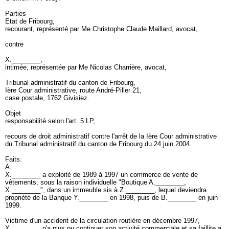
Parties
Etat de Fribourg,
recourant, représenté par Me Christophe Claude Maillard, avocat,
contre
X.________,
intimée, représentée par Me Nicolas Charrière, avocat,
Tribunal administratif du canton de Fribourg,
Ière Cour administrative, route André-Piller 21,
case postale, 1762 Givisiez.
Objet
responsabilité selon l'
art. 5 LP
,
recours de droit administratif contre l'arrêt de la Ière Cour administrative
du Tribunal administratif du canton de Fribourg du 24 juin 2004.
Faits:
A.
X.________ a exploité de 1989 à 1997 un commerce de vente de
vêtements, sous la raison individuelle "Boutique A.________,
X.________", dans un immeuble sis à Z.________, lequel deviendra
propriété de la Banque Y.________ en 1998, puis de B.________ en juin
1999.
Victime d'un accident de la circulation routière en décembre 1997,
X.________ n'a plus pu continuer son activité commerciale et sa faillite a