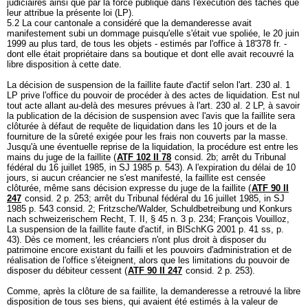
judiciaires ainsi que par la force publique dans l'exécution des tâches que
leur attribue la présente loi (LP).
5.2 La cour cantonale a considéré que la demanderesse avait
manifestement subi un dommage puisqu'elle s'était vue spoliée, le 20 juin
1999 au plus tard, de tous les objets - estimés par l'office à 18'378 fr. -
dont elle était propriétaire dans sa boutique et dont elle avait recouvré la
libre disposition à cette date.
La décision de suspension de la faillite faute d'actif selon l'
art. 230 al. 1
LP
prive l'office du pouvoir de procéder à des actes de liquidation. Est nul
tout acte allant au-delà des mesures prévues à l'
art. 230 al. 2 LP
, à savoir
la publication de la décision de suspension avec l'avis que la faillite sera
clôturée à défaut de requête de liquidation dans les 10 jours et de la
fourniture de la sûreté exigée pour les frais non couverts par la masse.
Jusqu'à une éventuelle reprise de la liquidation, la procédure est entre les
mains du juge de la faillite (
ATF 102 II 78
consid. 2b; arrêt du Tribunal
fédéral du 16 juillet 1985, in SJ 1985 p. 543). A l'expiration du délai de 10
jours, si aucun créancier ne s'est manifesté, la faillite est censée
clôturée, même sans décision expresse du juge de la faillite (
ATF 90 II
247
consid. 2 p. 253; arrêt du Tribunal fédéral du 16 juillet 1985, in SJ
1985 p. 543 consid. 2; Fritzsche/Walder, Schuldbetreibung und Konkurs
nach schweizerischem Recht, T. II, § 45 n. 3 p. 234; François Vouilloz,
La suspension de la faillite faute d'actif, in BlSchKG 2001 p. 41 ss, p.
43). Dès ce moment, les créanciers n'ont plus droit à disposer du
patrimoine encore existant du failli et les pouvoirs d'administration et de
réalisation de l'office s'éteignent, alors que les limitations du pouvoir de
disposer du débiteur cessent (
ATF 90 II 247
consid. 2 p. 253).
Comme, après la clôture de sa faillite, la demanderesse a retrouvé la libre
disposition de tous ses biens, qui avaient été estimés à la valeur de