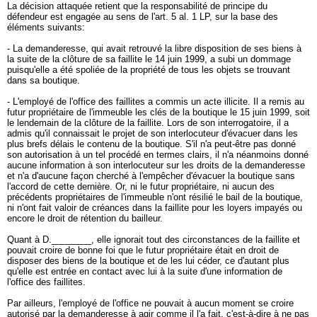
La décision attaquée retient que la responsabilité de principe du
défendeur est engagée au sens de l'
art. 5 al. 1 LP
, sur la base des
éléments suivants:
- La demanderesse, qui avait retrouvé la libre disposition de ses biens à
la suite de la clôture de sa faillite le 14 juin 1999, a subi un dommage
puisqu'elle a été spoliée de la propriété de tous les objets se trouvant
dans sa boutique.
- L'employé de l'office des faillites a commis un acte illicite. Il a remis au
futur propriétaire de l'immeuble les clés de la boutique le 15 juin 1999, soit
le lendemain de la clôture de la faillite. Lors de son interrogatoire, il a
admis qu'il connaissait le projet de son interlocuteur d'évacuer dans les
plus brefs délais le contenu de la boutique. S'il n'a peut-être pas donné
son autorisation à un tel procédé en termes clairs, il n'a néanmoins donné
aucune information à son interlocuteur sur les droits de la demanderesse
et n'a d'aucune façon cherché à l'empêcher d'évacuer la boutique sans
l'accord de cette dernière. Or, ni le futur propriétaire, ni aucun des
précédents propriétaires de l'immeuble n'ont résilié le bail de la boutique,
ni n'ont fait valoir de créances dans la faillite pour les loyers impayés ou
encore le droit de rétention du bailleur.
Quant à D.________, elle ignorait tout des circonstances de la faillite et
pouvait croire de bonne foi que le futur propriétaire était en droit de
disposer des biens de la boutique et de les lui céder, ce d'autant plus
qu'elle est entrée en contact avec lui à la suite d'une information de
l'office des faillites.
Par ailleurs, l'employé de l'office ne pouvait à aucun moment se croire
autorisé par la demanderesse à agir comme il l'a fait, c'est-à-dire à ne pas