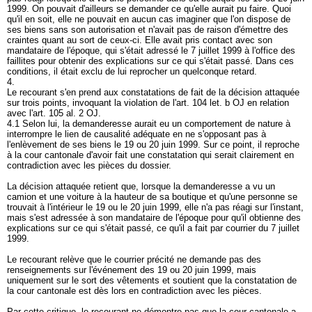
1999. On pouvait d'ailleurs se demander ce qu'elle aurait pu faire. Quoi
qu'il en soit, elle ne pouvait en aucun cas imaginer que l'on dispose de
ses biens sans son autorisation et n'avait pas de raison d'émettre des
craintes quant au sort de ceux-ci. Elle avait pris contact avec son
mandataire de l'époque, qui s'était adressé le 7 juillet 1999 à l'office des
faillites pour obtenir des explications sur ce qui s'était passé. Dans ces
conditions, il était exclu de lui reprocher un quelconque retard.
4.
Le recourant s'en prend aux constatations de fait de la décision attaquée
sur trois points, invoquant la violation de l'
art. 104 let. b OJ
en relation
avec l'
art. 105 al. 2 OJ
.
4.1 Selon lui, la demanderesse aurait eu un comportement de nature à
interrompre le lien de causalité adéquate en ne s'opposant pas à
l'enlèvement de ses biens le 19 ou 20 juin 1999. Sur ce point, il reproche
à la cour cantonale d'avoir fait une constatation qui serait clairement en
contradiction avec les pièces du dossier.
La décision attaquée retient que, lorsque la demanderesse a vu un
camion et une voiture à la hauteur de sa boutique et qu'une personne se
trouvait à l'intérieur le 19 ou le 20 juin 1999, elle n'a pas réagi sur l'instant,
mais s'est adressée à son mandataire de l'époque pour qu'il obtienne des
explications sur ce qui s'était passé, ce qu'il a fait par courrier du 7 juillet
1999.
Le recourant relève que le courrier précité ne demande pas des
renseignements sur l'événement des 19 ou 20 juin 1999, mais
uniquement sur le sort des vêtements et soutient que la constatation de
la cour cantonale est dès lors en contradiction avec les pièces.
Par cette critique, le recourant ne démontre pas que la cour cantonale a