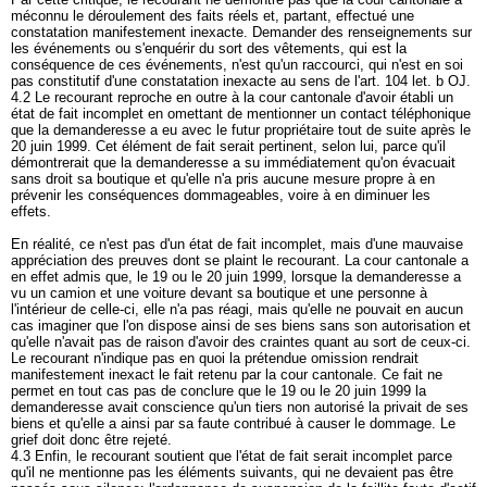
méconnu le déroulement des faits réels et, partant, effectué une
constatation manifestement inexacte. Demander des renseignements sur
les événements ou s'enquérir du sort des vêtements, qui est la
conséquence de ces événements, n'est qu'un raccourci, qui n'est en soi
pas constitutif d'une constatation inexacte au sens de l'
art. 104 let. b OJ
.
4.2 Le recourant reproche en outre à la cour cantonale d'avoir établi un
état de fait incomplet en omettant de mentionner un contact téléphonique
que la demanderesse a eu avec le futur propriétaire tout de suite après le
20 juin 1999. Cet élément de fait serait pertinent, selon lui, parce qu'il
démontrerait que la demanderesse a su immédiatement qu'on évacuait
sans droit sa boutique et qu'elle n'a pris aucune mesure propre à en
prévenir les conséquences dommageables, voire à en diminuer les
effets.
En réalité, ce n'est pas d'un état de fait incomplet, mais d'une mauvaise
appréciation des preuves dont se plaint le recourant. La cour cantonale a
en effet admis que, le 19 ou le 20 juin 1999, lorsque la demanderesse a
vu un camion et une voiture devant sa boutique et une personne à
l'intérieur de celle-ci, elle n'a pas réagi, mais qu'elle ne pouvait en aucun
cas imaginer que l'on dispose ainsi de ses biens sans son autorisation et
qu'elle n'avait pas de raison d'avoir des craintes quant au sort de ceux-ci.
Le recourant n'indique pas en quoi la prétendue omission rendrait
manifestement inexact le fait retenu par la cour cantonale. Ce fait ne
permet en tout cas pas de conclure que le 19 ou le 20 juin 1999 la
demanderesse avait conscience qu'un tiers non autorisé la privait de ses
biens et qu'elle a ainsi par sa faute contribué à causer le dommage. Le
grief doit donc être rejeté.
4.3 Enfin, le recourant soutient que l'état de fait serait incomplet parce
qu'il ne mentionne pas les éléments suivants, qui ne devaient pas être