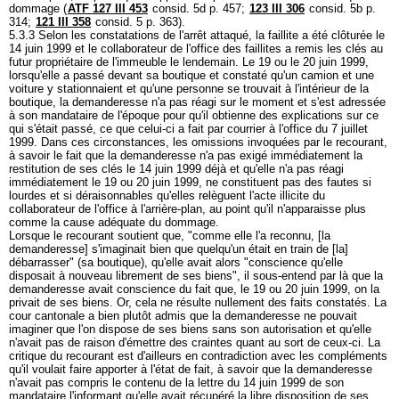
dommage (
ATF 127 III 453
consid. 5d p. 457;
123 III 306
consid. 5b p.
314;
121 III 358
consid. 5 p. 363).
5.3.3 Selon les constatations de l'arrêt attaqué, la faillite a été clôturée le
14 juin 1999 et le collaborateur de l'office des faillites a remis les clés au
futur propriétaire de l'immeuble le lendemain. Le 19 ou le 20 juin 1999,
lorsqu'elle a passé devant sa boutique et constaté qu'un camion et une
voiture y stationnaient et qu'une personne se trouvait à l'intérieur de la
boutique, la demanderesse n'a pas réagi sur le moment et s'est adressée
à son mandataire de l'époque pour qu'il obtienne des explications sur ce
qui s'était passé, ce que celui-ci a fait par courrier à l'office du 7 juillet
1999. Dans ces circonstances, les omissions invoquées par le recourant,
à savoir le fait que la demanderesse n'a pas exigé immédiatement la
restitution de ses clés le 14 juin 1999 déjà et qu'elle n'a pas réagi
immédiatement le 19 ou 20 juin 1999, ne constituent pas des fautes si
lourdes et si déraisonnables qu'elles relèguent l'acte illicite du
collaborateur de l'office à l'arrière-plan, au point qu'il n'apparaisse plus
comme la cause adéquate du dommage.
Lorsque le recourant soutient que, "comme elle l'a reconnu, [la
demanderesse] s'imaginait bien que quelqu'un était en train de [la]
débarrasser" (sa boutique), qu'elle avait alors "conscience qu'elle
disposait à nouveau librement de ses biens", il sous-entend par là que la
demanderesse avait conscience du fait que, le 19 ou 20 juin 1999, on la
privait de ses biens. Or, cela ne résulte nullement des faits constatés. La
cour cantonale a bien plutôt admis que la demanderesse ne pouvait
imaginer que l'on dispose de ses biens sans son autorisation et qu'elle
n'avait pas de raison d'émettre des craintes quant au sort de ceux-ci. La
critique du recourant est d'ailleurs en contradiction avec les compléments
qu'il voulait faire apporter à l'état de fait, à savoir que la demanderesse
n'avait pas compris le contenu de la lettre du 14 juin 1999 de son
mandataire l'informant qu'elle avait récupéré la libre disposition de ses