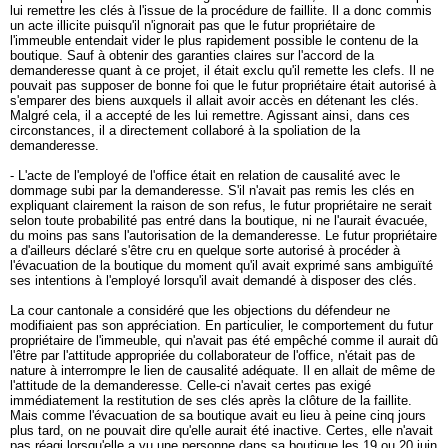
lui remettre les clés à l'issue de la procédure de faillite. Il a donc commis
un acte illicite puisqu'il n'ignorait pas que le futur propriétaire de
l'immeuble entendait vider le plus rapidement possible le contenu de la
boutique. Sauf à obtenir des garanties claires sur l'accord de la
demanderesse quant à ce projet, il était exclu qu'il remette les clefs. Il ne
pouvait pas supposer de bonne foi que le futur propriétaire était autorisé à
s'emparer des biens auxquels il allait avoir accès en détenant les clés.
Malgré cela, il a accepté de les lui remettre. Agissant ainsi, dans ces
circonstances, il a directement collaboré à la spoliation de la
demanderesse.
- L'acte de l'employé de l'office était en relation de causalité avec le
dommage subi par la demanderesse. S'il n'avait pas remis les clés en
expliquant clairement la raison de son refus, le futur propriétaire ne serait
selon toute probabilité pas entré dans la boutique, ni ne l'aurait évacuée,
du moins pas sans l'autorisation de la demanderesse. Le futur propriétaire
a d'ailleurs déclaré s'être cru en quelque sorte autorisé à procéder à
l'évacuation de la boutique du moment qu'il avait exprimé sans ambiguïté
ses intentions à l'employé lorsqu'il avait demandé à disposer des clés.
La cour cantonale a considéré que les objections du défendeur ne
modifiaient pas son appréciation. En particulier, le comportement du futur
propriétaire de l'immeuble, qui n'avait pas été empêché comme il aurait dû
l'être par l'attitude appropriée du collaborateur de l'office, n'était pas de
nature à interrompre le lien de causalité adéquate. Il en allait de même de
l'attitude de la demanderesse. Celle-ci n'avait certes pas exigé
immédiatement la restitution de ses clés après la clôture de la faillite.
Mais comme l'évacuation de sa boutique avait eu lieu à peine cinq jours
plus tard, on ne pouvait dire qu'elle aurait été inactive. Certes, elle n'avait
pas réagi lorsqu'elle a vu une personne dans sa boutique les 19 ou 20 juin