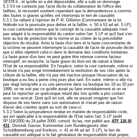
18'378 fr., et qu'elle en a été dépossédée, elle a subi un dommage.
5.3 S'il ne conteste pas l'acte illicite du collaborateur de l'office des
faillites, le recourant soutient cependant que la demanderesse a commis
des fautes si graves qu'elles ont interrompu le lien de causalité.
5.3.1 Se ralliant à l'opinion de P.-R. Gilliéron (Commentaire de la loi
fédérale sur la poursuite pour dettes et la faillite, n. 50 à 53 ad
art. 5 LP
),
la cour cantonale estime que le concept de la causalité adéquate n'est
pas adapté à la responsabilité du canton selon l'
art. 5 LP
et qu'il faut s'en
tenir au but de protection de la norme et au critère de la prévisibilité
objective du résultat. Ainsi la faute d'un tiers et la faute concomitante de
la victime ne peuvent interrompre la causalité de l'acte de poursuite illicite
que si elles rejettent celui-ci dans le domaine des conditions lointaines.
La faute grave d'un tiers ne peut guère être retenue comme facteur
interruptif; en revanche, la faute grave du lésé est de nature à libérer
l'Etat de sa responsabilité. En l'espèce, selon la cour cantonale, même si
la lésée n'a pas exigé immédiatement la restitution de ses clés après la
clôture de la faillite, elle n'a pas été inactive puisque l'évacuation de sa
boutique a eu lieu à peine cinq jours plus tard. En outre, même si elle n'a
pas réagi lorsqu'elle a vu une personne dans sa boutique les 19 ou 20 juin
1999, on ne voit pas ce qu'elle aurait pu faire immédiatement et on ne
peut lui reprocher un quelconque retard dès lors qu'elle a pris contact
avec son avocat. Quoi qu'il en soit, elle ne pouvait imaginer que l'on
dispose de ses biens sans son autorisation et n'avait pas de raison
d'avoir des craintes quant au sort de ceux-ci.
5.3.2 Selon la jurisprudence rendue en matière de responsabilité civile,
qui est applicable à la responsabilité de l'Etat selon l'
art. 5 LP
(arrêt
5P.119/2000 du 24 juillet 2000, consid. 4c/aa, non publié aux
ATF 126 III
431
; Dominik Gasser, Kommentar zum Bundesgesetz über
Schuldbetreibung und Konkurs, n. 41 et 44 ad
art. 5 LP
), le lien de
causalité est adéquat si le fait générateur de responsabilité était propre,