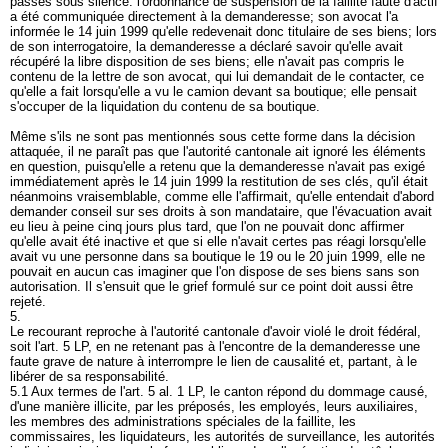
passés sous silence: l'ordonnance de suspension de la faillite faute d'actif
a été communiquée directement à la demanderesse; son avocat l'a
informée le 14 juin 1999 qu'elle redevenait donc titulaire de ses biens; lors
de son interrogatoire, la demanderesse a déclaré savoir qu'elle avait
récupéré la libre disposition de ses biens; elle n'avait pas compris le
contenu de la lettre de son avocat, qui lui demandait de le contacter, ce
qu'elle a fait lorsqu'elle a vu le camion devant sa boutique; elle pensait
s'occuper de la liquidation du contenu de sa boutique.
Même s'ils ne sont pas mentionnés sous cette forme dans la décision
attaquée, il ne paraît pas que l'autorité cantonale ait ignoré les éléments
en question, puisqu'elle a retenu que la demanderesse n'avait pas exigé
immédiatement après le 14 juin 1999 la restitution de ses clés, qu'il était
néanmoins vraisemblable, comme elle l'affirmait, qu'elle entendait d'abord
demander conseil sur ses droits à son mandataire, que l'évacuation avait
eu lieu à peine cinq jours plus tard, que l'on ne pouvait donc affirmer
qu'elle avait été inactive et que si elle n'avait certes pas réagi lorsqu'elle
avait vu une personne dans sa boutique le 19 ou le 20 juin 1999, elle ne
pouvait en aucun cas imaginer que l'on dispose de ses biens sans son
autorisation. Il s'ensuit que le grief formulé sur ce point doit aussi être
rejeté.
5.
Le recourant reproche à l'autorité cantonale d'avoir violé le droit fédéral,
soit l'
art. 5 LP
, en ne retenant pas à l'encontre de la demanderesse une
faute grave de nature à interrompre le lien de causalité et, partant, à le
libérer de sa responsabilité.
5.1 Aux termes de l'
art. 5 al. 1 LP
, le canton répond du dommage causé,
d'une manière illicite, par les préposés, les employés, leurs auxiliaires,
les membres des administrations spéciales de la faillite, les
commissaires, les liquidateurs, les autorités de surveillance, les autorités