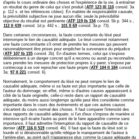
d'après le cours ordinaire des choses et l'expérience de la vie, à entraîner
un résultat du genre de celui qui s'est produit (
ATF 123 III 110
consid. 3a
p. 112 s. et les références citées). En matière de responsabilité causale,
la prévisibilité subjective ne joue aucun rôle; seule la prévisibilité
objective du résultat est pertinente (
ATF 119 Ib 334
consid. 5b p. 344 s.;
112 II 439
consid. 1d p. 442 s.;
101 II 69
consid. 3a p. 73).
Dans certaines circonstances, la faute concomitante du lésé peut
interrompre le lien de causalité adéquate. Le lésé commet notamment
une faute concomitante s'il omet de prendre les mesures qui peuvent
raisonnablement être prises pour empêcher la survenance du préjudice
(
ATF 107 Ib 155
consid. 2b). En d'autres termes, celui qui s'expose
délibérément à un danger concret qu'il a reconnu ou aurait pu reconnaître,
sans prendre les mesures de protection propres à y parer, s'expose par
contrecoup à se voir reprocher une faute propre (
ATF 104 II 184
consid.
3a;
97 II 221
consid. 6).
Normalement, le comportement du lésé ne peut rompre le lien de
causalité adéquate, même si sa faute est plus importante que celle de
l'auteur du dommage; en effet, même si d'autres causes apparaissent à
côté de la faute originelle, celle-ci reste dans un rapport de causalité
adéquate, du moins aussi longtemps qu'elle peut être considérée comme
importante dans le cours des événements et que ces autres causes
s'écartent du cours normal des choses. Il faut comparer l'intensité des
deux rapports de causalité adéquate; si l'un d'eux s'impose de manière si
intensive qu'il écarte l'autre au point de le faire apparaître comme sans
importance, il faut admettre l'interruption du rapport de causalité de ce
dernier (
ATF 116 II 519
consid. 4b). Il faut que la faute du lésé soit si
lourde et si déraisonnable qu'elle relègue le manquement de l'auteur à
l'arrière-plan, au point qu'il n'apparaisse plus comme la cause adéquate du