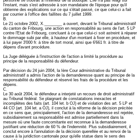
personne se trouvait à l'intérieur de la boutique. Elle n'a pas réagi sur
l'instant, mais s'est adressée à son mandataire de l'époque pour qu'il
obtienne des explications sur ce qui s'était passé, ce que celui-ci a fait
par courrier à l'office des faillites du 7 juillet 1999.
B.
Le 21 octobre 2002, X.________ a ouvert, devant le Tribunal administratif
du canton de Fribourg, une action en responsabilité au sens de l'
art. 5 LP
contre l'Etat de Fribourg, concluant à ce que celui-ci soit astreint à réparer
le dommage subi par elle, à hauteur d'un montant à fixer en procédure, et
à lui payer 3'000 fr. à titre de tort moral, ainsi que 6'661 fr. à titre de
dépens d'avant procédure.
La Juge déléguée à l'instruction de l'action a limité la procédure au
principe de la responsabilité du défendeur.
Par décision du 24 juin 2004, la Ière Cour administrative du Tribunal
administratif a admis l'action de la demanderesse quant au principe de la
responsabilité du défendeur et réservé les frais de la procédure et les
dépens.
C.
Le 30 août 2004, le défendeur a interjeté un recours de droit administratif
au Tribunal fédéral. Se plaignant de constatations inexactes et
incomplètes des faits (
art. 104 let. b OJ
) et de violation des
art. 5 LP
et
44 CO (
art. 104 let. a OJ
), il conclut à la réforme de la décision précitée
en ce sens que, principalement, l'action de la demanderesse est rejetée,
subsidiairement sa responsabilité est admise partiellement dans la
mesure où une faute concomitante est reconnue à la demanderesse
justifiant une réduction de 60 % de l'indemnité. Plus subsidiairement, il
conclut encore à l'annulation de la décision querellée et au renvoi de la
cause à la juridiction cantonale pour qu'elle statue dans le sens des