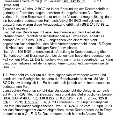
Ermessensspielraum zu (zum Ganzen:
BGE 145 IV 99
E. 1.2 mit
Hinweisen).
Gemäss
Art. 42 Abs. 2 BGG
ist in der Begründung der Rechtsschrift in
gedrängter Form darzulegen, inwiefern der angefochtene Akt Recht
verletzt. Ist eine Beschwerde nur unter der Voraussetzung zulässig, dass
ein besonders bedeutender Fall nach Artikel 84 BGG vorliegt, so ist
auszuführen, warum diese Voraussetzung erfüllt ist (
BGE 145 IV 99
E.
1.5 mit Hinweisen).
Erachtet das Bundesgericht eine Beschwerde auf dem Gebiet der
internationalen Rechtshilfe in Strafsachen als unzulässig, so fällt es
gemäss
Art. 107 Abs. 3 BGG
- abgesehen von einem hier nicht
gegebenen Ausnahmefall - den Nichteintretensentscheid innert 15 Tagen
seit Abschluss eines allfälligen Schriftenwechsels.
Nach
Art. 109 BGG
entscheidet die Abteilung in Dreierbesetzung über
Nichteintreten auf Beschwerden, bei denen kein besonders bedeutender
Fall vorliegt (Abs. 1). Der Entscheid wird summarisch begründet. Es kann
ganz oder teilweise auf den angefochtenen Entscheid verwiesen werden
(Abs. 3).
1.2.
Zwar geht es hier um die Herausgabe von Vermögenswerten und
damit um ein Sachgebiet, bei dem die Beschwerde nach
Art. 84 Abs. 1
BGG
insoweit möglich ist. Es handelt sich jedoch um keinen besonders
bedeutenden Fall.
Juristischen Personen spricht das Bundesgericht die Befugnis ab, sich
auf
Art. 2 IRSG
(Rechtshilfeausschlussgrund des Ordre public) zu berufen
(
BGE 133 IV 40
E. 7.2;
130 II 217
E. 8.2;
126 II 258
E. 2d/aa;
125 II
356
E. 3b/bb;
115 Ib 68
E. 6; je mit Hinweisen). Im jüngst ergangenen
und zur Publikation vorgesehenen Urteil 1C_624/2022 vom 21. April 2023
hat das Bundesgericht davon abgesehen, diese Rechtsprechung in Frage
zu stellen (a.a.O., E. 3.5). Dazu besteht auch hier kein Anlass. Die