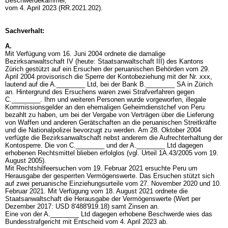
Beschwerdekammer,
vom 4. April 2023 (RR.2021.202).
Sachverhalt:
A.
Mit Verfügung vom 16. Juni 2004 ordnete die damalige
Bezirksanwaltschaft IV (heute: Staatsanwaltschaft III) des Kantons
Zürich gestützt auf ein Ersuchen der peruanischen Behörden vom 29.
April 2004 provisorisch die Sperre der Kontobeziehung mit der Nr. xxx,
lautend auf die A.________ Ltd, bei der Bank B.________ SA in Zürich
an. Hintergrund des Ersuchens waren zwei Strafverfahren gegen
C.________. Ihm und weiteren Personen wurde vorgeworfen, illegale
Kommissionsgelder an den ehemaligen Geheimdienstchef von Peru
bezahlt zu haben, um bei der Vergabe von Verträgen über die Lieferung
von Waffen und anderen Gerätschaften an die peruanischen Streitkräfte
und die Nationalpolizei bevorzugt zu werden. Am 28. Oktober 2004
verfügte die Bezirksanwaltschaft nebst anderem die Aufrechterhaltung der
Kontosperre. Die von C.________ und der A.________ Ltd dagegen
erhobenen Rechtsmittel blieben erfolglos (vgl. Urteil 1A.43/2005 vom 19.
August 2005).
Mit Rechtshilfeersuchen vom 19. Februar 2021 ersuchte Peru um
Herausgabe der gesperrten Vermögenswerte. Das Ersuchen stützt sich
auf zwei peruanische Einziehungsurteile vom 27. November 2020 und 10.
Februar 2021. Mit Verfügung vom 18. August 2021 ordnete die
Staatsanwaltschaft die Herausgabe der Vermögenswerte (Wert per
Dezember 2017: USD 8'488'919.18) samt Zinsen an.
Eine von der A.________ Ltd dagegen erhobene Beschwerde wies das
Bundesstrafgericht mit Entscheid vom 4. April 2023 ab.