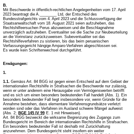
B.
Mit Beschwerde in öffentlich-rechtlichen Angelegenheiten vom 17. April
2023 beantragt die A.________ Ltd, der Entscheid des
Bundesstrafgerichts vom 4. April 2023 und die Schlussverfügung der
Staatsanwaltschaft vom 18. August 2021 seien aufzuheben, das
Rechtshilfeersuchen Perus abzuweisen und die Beschlagnahme
unverzüglich aufzuheben. Eventualiter sei die Sache zur Neubeurteilung
an die Vorinstanz zurückzuweisen. Subeventualiter sei das
Rechtshilfeverfahren zu sistieren, bis das beim peruanischen
Verfassungsgericht hängige Amparo-Verfahren abgeschlossen sei.
Es wurde kein Schriftenwechsel durchgeführt.
Erwägungen:
1.
1.1.
Gemäss
Art. 84 BGG
ist gegen einen Entscheid auf dem Gebiet der
internationalen Rechtshilfe in Strafsachen die Beschwerde nur zulässig,
wenn er unter anderem eine Herausgabe von Vermögenswerten betrifft
und es sich um einen besonders bedeutenden Fall handelt (Abs. 1). Ein
besonders bedeutender Fall liegt insbesondere vor, wenn Gründe für die
Annahme bestehen, dass elementare Verfahrensgrundsätze verletzt
worden sind oder das Verfahren im Ausland schwere Mängel aufweist
(Abs. 2;
BGE 145 IV 99
E. 1 mit Hinweisen).
Art. 84 BGG
bezweckt die wirksame Begrenzung des Zugangs zum
Bundesgericht im Bereich der internationalen Rechtshilfe in Strafsachen.
Ein besonders bedeutender Fall ist deshalb mit Zurückhaltung
anzunehmen. Dem Bundesgericht steht insofern ein weiter