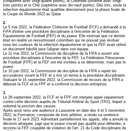
(cinquième avec vingt-quatre points), la Colombie (sixième avec vingt-
trois points) et le Chili (septième avec dix-neuf points). Dès lors, seule la
sélection équatorienne était qualifiée directement pour la phase finale de
la Coupe du Monde 2022 au Qatar.
2.
Le 5 mai 2022, la Fédération Chilienne de Football (FCF) a demandé à la
FIFA d'initier une procédure disciplinaire à l'encontre de la Fédération
Équatorienne de Football (FEF) et du joueur. Elle estimait que ce dernier
était en réalité un ressortissant colombien qui ne pouvait pas évoluer
sous les couleurs de la sélection équatorienne et que la FEF avait utilisé
un document falsifié pour l'aligner dans son équipe.
Le 11 mai 2022, la Commission de discipline de la FIFA a ouvert une
procédure disciplinaire à l'encontre de la FEF. La Fédération Péruvienne
de Football (FPF) et la FEF ont été invitées à se déterminer, mais pas le
joueur.
Le 10 juin 2022, la Commission de discipline de la FIFA a rejeté les
accusations visant la FEF et a mis un terme à la procédure disciplinaire.
Statuant le 15 septembre 2022, la Commission de recours de la FIFA a
débouté la FCF et la FPF et a confirmé la décision entreprise.
3.
Le 28 septembre 2022, la FCF et la FPF ont interjeté appel séparément
contre cette décision auprès du Tribunal Arbitral du Sport (TAS), lequel a
ordonné la jonction des causes.
Après avoir tenu une audience à Lausanne en date des 4 et 5 novembre
2022, la Formation, composée de trois arbitres, a rendu sa sentence
finale le 17 avril 2023. Admettant partiellement les appels, elle a annulé la
décision attaquée, jugé que le joueur n'avait pas qualité pour défendre, a
reconnu la FEF coupable de violation de l'art. 21 du Code disciplinaire de