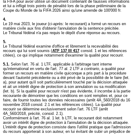
la FIFA pour avoir utilisé un document contenant de fausses informations
et lui a infligé trois points de pénalité lors de la phase préliminaire de la
Coupe du Monde de la FIFA 2026 ainsi qu'une amende de 100'000 fr.
4.
Le 19 mai 2023, le joueur (ci-après: le recourant) a formé un recours en
matière civile aux fins d'obtenir l'annulation de la sentence précitée.
Le Tribunal fédéral n'a pas requis le dépôt d'une réponse au recours.
5.
Le Tribunal fédéral examine d'office et librement la recevabilité des
recours qui lui sont soumis (
ATF 137 III 417
consid. 1 et les références
citées), ce qui implique notamment d'examiner la qualité pour recourir.
5.1.
Selon l'
art. 76 al. 1 LTF
, applicable à l'arbitrage tant interne
qu'international en vertu de l'
art. 77 al. 2 LTF
a contrario
, a qualité pour
former un recours en matière civile quiconque a pris part à la procédure
devant l'autorité précédente ou a été privé de la possibilité de le faire (let.
a), pour autant qu'il soit particulièrement touché par la décision attaquée
et ait un intérêt digne de protection à son annulation ou sa modification
(let. b). Si la qualité pour recourir n'est pas évidente, il incombe à la partie
recourante de démontrer que les conditions en sont remplies et, pour ce
faire, de fournir toutes les données nécessaires (arrêt 4A_560/2018 du 16
novembre 2018 consid. 2.1 et les références citées). La qualité pour
recourir se détermine exclusivement selon l'
art. 76 LTF
(arrêt
4A_560/2018, précité, consid. 2.1).
Conformément à l'
art. 76 al. 1 let. b LTF
, le recourant doit notamment
avoir un intérêt digne de protection à l'annulation de la décision attaquée.
L'intérêt digne de protection consiste dans l'utilité pratique que l'admission
du recours apporterait à son auteur, en lui évitant de subir un préjudice de