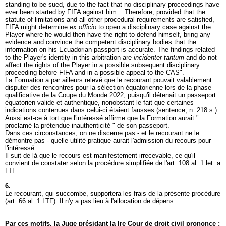
standing to be sued, due to the fact that no disciplinary proceedings have
ever been started by FIFA against him... Therefore, provided that the
statute of limitations and all other procedural requirements are satisfied,
FIFA might determine
ex officio
to open a disciplinary case against the
Player where he would then have the right to defend himself, bring any
evidence and convince the competent disciplinary bodies that the
information on his Ecuadorian passport is accurate. The findings related
to the Player's identity in this arbitration are
incidenter tantum
and do not
affect the rights of the Player in a possible subsequent disciplinary
proceeding before FIFA and in a possible appeal to the CAS".
La Formation a par ailleurs relevé que le recourant pouvait valablement
disputer des rencontres pour la sélection équatorienne lors de la phase
qualificative de la Coupe du Monde 2022, puisqu'il détenait un passeport
équatorien valide et authentique, nonobstant le fait que certaines
indications contenues dans celui-ci étaient fausses (sentence, n. 218 s.).
Aussi est-ce à tort que l'intéressé affirme que la Formation aurait "
proclamé la prétendue inauthenticité " de son passeport.
Dans ces circonstances, on ne discerne pas - et le recourant ne le
démontre pas - quelle utilité pratique aurait l'admission du recours pour
l'intéressé.
Il suit de là que le recours est manifestement irrecevable, ce qu'il
convient de constater selon la procédure simplifiée de l'
art. 108 al. 1 let. a
LTF
.
6.
Le recourant, qui succombe, supportera les frais de la présente procédure
(
art. 66 al. 1 LTF
). Il n'y a pas lieu à l'allocation de dépens.
Par ces motifs, la Juge présidant la Ire Cour de droit civil prononce :