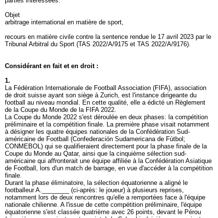
parties intéressées.
Objet
arbitrage international en matière de sport,
recours en matière civile contre la sentence rendue le 17 avril 2023 par le
Tribunal Arbitral du Sport (TAS 2022/A/9175 et TAS 2022/A/9176).
Considérant en fait et en droit :
1.
La Fédération Internationale de Football Association (FIFA), association
de droit suisse ayant son siège à Zurich, est l'instance dirigeante du
football au niveau mondial. En cette qualité, elle a édicté un Règlement
de la Coupe du Monde de la FIFA 2022.
La Coupe du Monde 2022 s'est déroulée en deux phases: la compétition
préliminaire et la compétition finale. La première phase visait notamment
à désigner les quatre équipes nationales de la Confédération Sud-
américaine de Football (Confederación Sudamericana de Fútbol;
CONMEBOL) qui se qualifieraient directement pour la phase finale de la
Coupe du Monde au Qatar, ainsi que la cinquième sélection sud-
américaine qui affronterait une équipe affiliée à la Confédération Asiatique
de Football, lors d'un match de barrage, en vue d'accéder à la compétition
finale.
Durant la phase éliminatoire, la sélection équatorienne a aligné le
footballeur A.________ (ci-après: le joueur) à plusieurs reprises,
notamment lors de deux rencontres qu'elle a remportées face à l'équipe
nationale chilienne. A l'issue de cette compétition préliminaire, l'équipe
équatorienne s'est classée quatrième avec 26 points, devant le Pérou