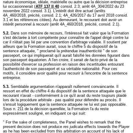
nature économique, idéale, matérielle ou autre que la décision entreprise
lui occasionnerait (
ATF 137 II 40
consid. 2.3; arrêt 4A_304/2022 du 23
novembre 2022 consid. 3.1). L'intérêt doit être actuel (arrêts
4A_460/2018, précité, consid. 2.1; 4A_426/2017 du 17 avril 2018 consid.
3.1 et les références citées). Au demeurant, le recourant doit avoir un
intérêt personnel à recourir (arrêt 4A_460/2018, précité, consid. 2.1).
5.2.
Dans son mémoire de recours, l'intéressé fait valoir que la Formation
s'est déclarée à tort compétente pour connaître de l'appel dirigé contre lui
car il n'était pas lié par une convention d'arbitrage valable. Il soutient par
ailleurs que la Formation aurait, sous le chiffre 5 du dispositif de la
sentence attaquée, " proclamé la prétendue inauthenticité " de son
passeport, ce qui impliquerait qu'il aurait falsifié les données figurant dans
son passeport équatorien. A l'en croire, il serait
de facto
privé de la
possibilité d'exercer sa profession en raison des incertitudes entourant
l'authenticité de son passeport et sa véritable nationalité. Pour ces
motifs, il considère avoir qualité pour recourir à l'encontre de la sentence
entreprise.
5.3.
Semblable argumentation n'apparaît nullement convaincante. Il
ressort en effet du chiffre 4 du dispositif de la sentence attaquée que le
recourant n'avait - conformément à ce qu'il avait du reste toujours plaidé
lors de la procédure arbitrale - pas qualité pour défendre au procès. Il
s'ensuit logiquement que la sentence attaquée ne lui est pas opposable.
Sous n. 211 de la décision querellée, la Formation l'a du reste
expressément souligné, en indiquant ce qui suit:
" For the sake of completeness, the Panel wishes to remark that the
present decision does not produce
res judicata
effects towards the Player
as he has been excluded from this arbitration on account of his lack of