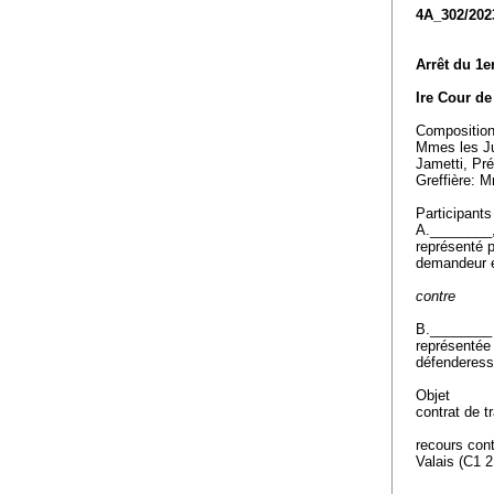
4A_302/202
Arrêt du 1e
Ire Cour de 
Compositio
Mmes les J
Jametti, Pr
Greffière: 
Participants
A.________
représenté 
demandeur e
contre
B.________
représentée
défenderess
Objet
contrat de t
recours cont
Valais (C1 