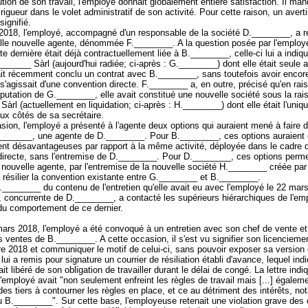
tion de son travail, l'employé donnait globalement entière satisfaction. Il man
 rigueur dans le volet administratif de son activité. Pour cette raison, un aver
 signifié.
2018, l'employé, accompagné d'un responsable de la société D.________, a r
elle nouvelle agente, dénommée F.________. A la question posée par l'employ
tte dernière était déjà contractuellement liée à B.________, celle-ci lui a indiq
______ Sàrl (aujourd'hui radiée; ci-après : G.________) dont elle était seule 
ait récemment conclu un contrat avec B.________, sans toutefois avoir encore
Il s'agissait d'une convention directe. F.________ a, en outre, précisé qu'en rai
utation de G.________, elle avait constitué une nouvelle société sous la rai
àrl (actuellement en liquidation; ci-après : H.________) dont elle était l'uniq
ux côtés de sa secrétaire.
sion, l'employé a présenté à l'agente deux options qui auraient mené à faire d'e
________, une agente de D.________. Pour B.________, ces options auraient 
ent désavantageuses par rapport à la même activité, déployée dans le cadre 
directe, sans l'entremise de D.________. Pour D.________, ces options perme
 nouvelle agente, par l'entremise de la nouvelle société H.________ créée par 
 résilier la convention existante entre G.________ et B.________.
.________ du contenu de l'entretien qu'elle avait eu avec l'employé le 22 mar
 concurrente de D.________, a contacté les supérieurs hiérarchiques de l'em
 du comportement de ce dernier.
ars 2018, l'employé a été convoqué à un entretien avec son chef de vente et
s ventes de B.________. A cette occasion, il s'est vu signifier son licenciemen
 2018 et communiquer le motif de celui-ci, sans pouvoir exposer sa version d
ui a remis pour signature un courrier de résiliation établi d'avance, lequel ind
it libéré de son obligation de travailler durant le délai de congé. La lettre indiq
'employé avait "non seulement enfreint les règles de travail mais [...] égaleme
es tiers à contourner les règles en place, et ce au détriment des intérêts, n
u B.________". Sur cette base, l'employeuse retenait une violation grave des 