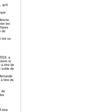
 qu'il
 que
irecte,
ter les
faires
e de
 tiré un
2019, a
tenir le
 à titre de
e solde de
a demande
à titre de
l de
les
 titre