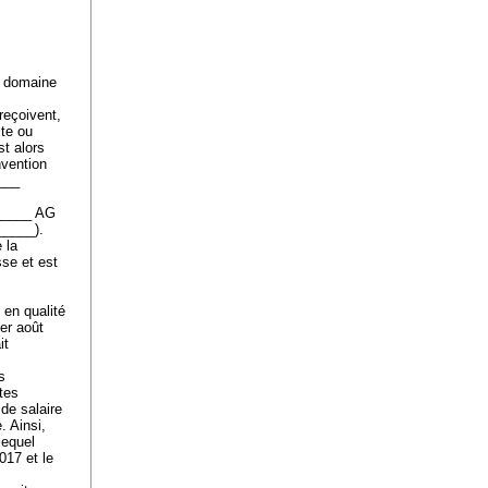
e domaine
reçoivent,
cte ou
st alors
nvention
___
______ AG
______).
 la
se et est
 en qualité
er août
it
s
tes
 de salaire
. Ainsi,
lequel
017 et le