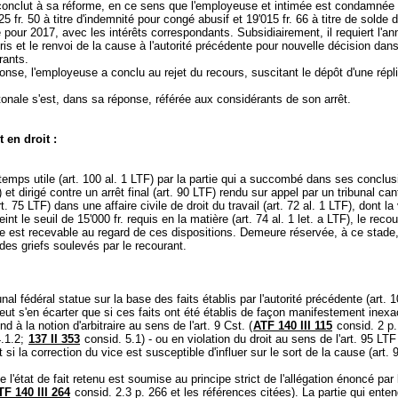
l conclut à sa réforme, en ce sens que l'employeuse et intimée est condamnée 
25 fr. 50 à titre d'indemnité pour congé abusif et 19'015 fr. 66 à titre de solde
pour 2017, avec les intérêts correspondants. Subsidiairement, il requiert l'an
epris et le renvoi de la cause à l'autorité précédente pour nouvelle décision dan
rants.
nse, l'employeuse a conclu au rejet du recours, suscitant le dépôt d'une répli
onale s'est, dans sa réponse, référée aux considérants de son arrêt.
 en droit :
temps utile (
art. 100 al. 1 LTF
) par la partie qui a succombé dans ses conclus
) et dirigé contre un arrêt final (
art. 90 LTF
) rendu sur appel par un tribunal can
rt. 75 LTF
) dans une affaire civile de droit du travail (
art. 72 al. 1 LTF
), dont la
teint le seuil de 15'000 fr. requis en la matière (
art. 74 al. 1 let. a LTF
), le reco
le est recevable au regard de ces dispositions. Demeure réservée, à ce stade,
 des griefs soulevés par le recourant.
nal fédéral statue sur la base des faits établis par l'autorité précédente (
art. 1
 peut s'en écarter que si ces faits ont été établis de façon manifestement inexa
d à la notion d'arbitraire au sens de l'
art. 9 Cst.
(
ATF 140 III 115
consid. 2 p
.1.2;
137 II 353
consid. 5.1) - ou en violation du droit au sens de l'
art. 95 LTF
et si la correction du vice est susceptible d'influer sur le sort de la cause (
art. 
e l'état de fait retenu est soumise au principe strict de l'allégation énoncé par l
TF 140 III 264
consid. 2.3 p. 266 et les références citées). La partie qui ente