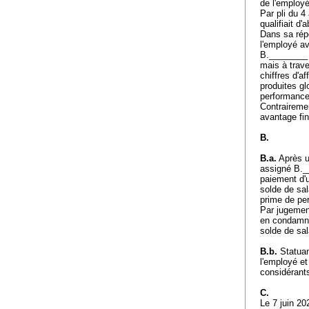
de l'employé
Par pli du 4
qualifiait d'
Dans sa rép
l'employé a
B.________ e
mais à trave
chiffres d'a
produites gl
performanc
Contrairemen
avantage fi
B.
B.a.
Après u
assigné B.__
paiement d'u
solde de sal
prime de pe
Par jugement
en condamnan
solde de sal
B.b.
Statuant
l'employé e
considérants
C.
Le 7 juin 20