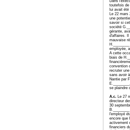
Dans l'exécu
toutefois de
lui avait été
Le 22 mars 
une potenti
savoir si ce
société G.__
gérante, av
d'affaires. 
mauvaise rép
H.________ S
employée, a
A cette occa
biais de H.
financièrem
convention 
recruter une
sans avoir à
Nantie par F
E.________,
se plaindre
A.c.
Le 27 m
directeur de
30 septembre
B.________ l
l'employé éta
encore que l
activement d
financiers d