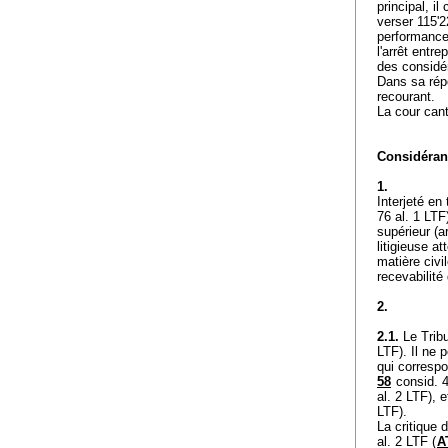
principal, i
verser 115'2
performance 
l'arrêt entr
des considé
Dans sa répo
recourant.
La cour cant
Considérant
1.
Interjeté en 
76 al. 1 LTF
supérieur (
a
litigieuse at
matière civi
recevabilité
2.
2.1.
Le Tribu
LTF
). Il ne
qui correspon
58
consid. 4
al. 2 LTF
), 
LTF
).
La critique d
al. 2 LTF
(
A