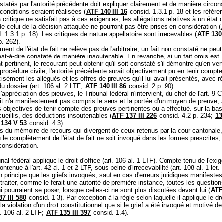
nstatés par l'autorité précédente doit expliquer clairement et de manière circo
conditions seraient réalisées (
ATF 140 III 16
consid. 1.3.1 p. 18 et les référe
a critique ne satisfait pas à ces exigences, les allégations relatives à un état d
 de celui de la décision attaquée ne pourront pas être prises en considération (
 1.3.1 p. 18). Les critiques de nature appellatoire sont irrecevables (
ATF 130
p. 262).
ent de l'état de fait ne relève pas de l'arbitraire; un fait non constaté ne peut
c'est-à-dire constaté de manière insoutenable. En revanche, si un fait omis est
t pertinent, le recourant peut obtenir qu'il soit constaté s'il démontre qu'en ve
 procédure civile, l'autorité précédente aurait objectivement pu en tenir compte 
isément les allégués et les offres de preuves qu'il lui avait présentés, avec r
u dossier (
art. 106 al. 2 LTF
;
ATF 140 III 86
consid. 2 p. 90).
'appréciation des preuves, le Tribunal fédéral n'intervient, du chef de l'
art. 9 C
ait n'a manifestement pas compris le sens et la portée d'un moyen de preuve,
 objectives de tenir compte des preuves pertinentes ou a effectué, sur la ba
ueillis, des déductions insoutenables (
ATF 137 III 226
consid. 4.2 p. 234;
13
;
134 V 53
consid. 4.3).
s du mémoire de recours qui divergent de ceux retenus par la cour cantonale
 ou le complètement de l'état de fait ne soit invoqué dans les formes prescrites,
considération.
al fédéral applique le droit d'office (
art. 106 al. 1 LTF
). Compte tenu de l'exi
ontenue à l'
art. 42 al. 1 et 2 LTF
, sous peine d'irrecevabilité (
art. 108 al. 1 let
 principe que les griefs invoqués, sauf en cas d'erreurs juridiques manifestes.
traiter, comme le ferait une autorité de première instance, toutes les question
ui pourraient se poser, lorsque celles-ci ne sont plus discutées devant lui (
ATF
37 III 580
consid. 1.3). Par exception à la règle selon laquelle il applique le dro
 la violation d'un droit constitutionnel que si le grief a été invoqué et motivé d
t. 106 al. 2 LTF
;
ATF 135 III 397
consid. 1.4).