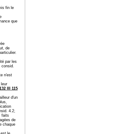
is fin le
e
ormance que
rée
aut, de
rticulier.
té par les
consid.
te n'est
 leur
132 III 115
illeur d'un
plus,
ication
sid. 4.2;
 faits
sagées de
de chaque
 est le