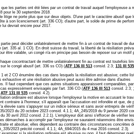
s que les parties ont été liées par un contrat de travail auquel l'employeuse a m
8 pour le 30 septembre 2018.
le litige ne porte plus que sur deux objets. D'une part le caractère abusif que l
ête à son licenciement (
art. 336 CO
); d'autre part, le solde de prime de perf
 lui devrait encore pour 2017.
artie peut décider unilatéralement de mettre fin à un contrat de travail de du
 (
art. 335 al. 1 CO
). En droit suisse du travail, la liberté de la résiliation prév
our être valable, un congé n'a en principe pas besoin de reposer sur un motif pa
chaque cocontractant de mettre unilatéralement fin au contrat est toutefois limi
 sur le congé abusif (
art. 336 ss CO
) (
ATF 136 III 513
consid. 2.3;
131 III 535
. 1 et 2 CO
énumère des cas dans lesquels la résiliation est abusive; cette lis
s exhaustive et une résiliation abusive peut aussi être admise dans d'autres
s. Il faut cependant que ces autres situations apparaissent comparables, par
x cas expressément envisagés par l'
art. 336 CO
(
ATF 136 III 513
consid. 2.3;
;
ATF 131 III 535
consid. 4.2).
siliation ordinaire est abusive lorsque l'employeur la motive en accusant le trava
 contraire à l'honneur, s'il apparaît que l'accusation est infondée et que, de 
l'a élevée sans s'appuyer sur un indice sérieux et sans avoir entrepris de vérif
335/2023 du 20 octobre 2023 consid. 4.1.1; 4A_245/2019 du 9 janvier 2020 con
u 30 avril 2012 consid. 2.2.1). L'employeur doit ainsi s'efforcer de vérifier les
es démarches à accomplir par l'employeur ne sauraient néanmoins être envi
traite et absolue; elles dépendent au contraire des circonstances concrètes 
4A_335/2023 précité consid. 4.1.1; 4A_694/2015 du 4 mai 2016 consid. 2.3).
 examiner si la résiliation ordinaire est abusive ou non, il faut déterminer quel