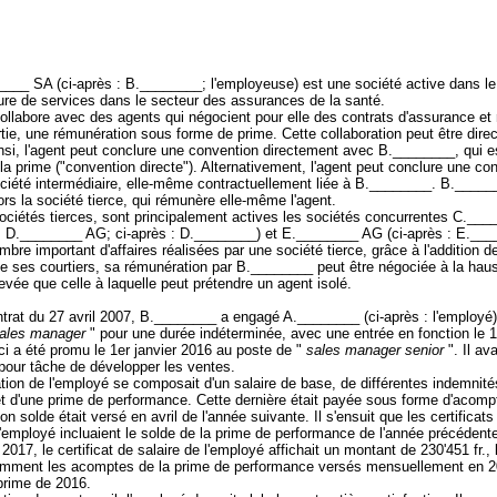
___ SA (ci-après : B.________; l'employeuse) est une société active dans l
ture de services dans le secteur des assurances de la santé.
ollabore avec des agents qui négocient pour elle des contrats d'assurance et 
tie, une rémunération sous forme de prime. Cette collaboration peut être dire
insi, l'agent peut conclure une convention directement avec B.________, qui e
 la prime ("convention directe"). Alternativement, l'agent peut conclure une co
ciété intermédiaire, elle-même contractuellement liée à B.________. B._____
rs la société tierce, qui rémunère elle-même l'agent.
ociétés tierces, sont principalement actives les sociétés concurrentes C.__
: D.________ AG; ci-après : D.________) et E.________ AG (ci-après : E.__
bre important d'affaires réalisées par une société tierce, grâce à l'addition de
e ses courtiers, sa rémunération par B.________ peut être négociée à la haus
levée que celle à laquelle peut prétendre un agent isolé.
trat du 27 avril 2007, B.________ a engagé A.________ (ci-après : l'employé)
sales manager
" pour une durée indéterminée, avec une entrée en fonction le 1
ci a été promu le 1er janvier 2016 au poste de "
sales manager senior
". Il ava
our tâche de développer les ventes.
ion de l'employé se composait d'un salaire de base, de différentes indemnité
 et d'une prime de performance. Cette dernière était payée sous forme d'acomp
n solde était versé en avril de l'année suivante. Il s'ensuit que les certificats
'employé incluaient le solde de la prime de performance de l'année précédente
 2017, le certificat de salaire de l'employé affichait un montant de 230'451 fr., 
tamment les acomptes de la prime de performance versés mensuellement en 2
 prime de 2016.