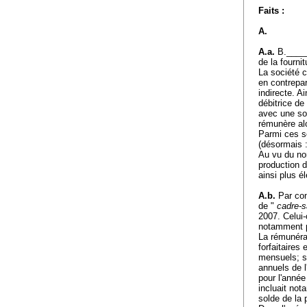
Faits :
A.
A.a.
B._____
de la fourni
La société c
en contrepar
indirecte. A
débitrice de
avec une so
rémunère alo
Parmi ces s
(désormais 
Au vu du nom
production d
ainsi plus é
A.b.
Par con
de "
cadre-
2007. Celui-
notamment p
La rémunérat
forfaitaires
mensuels; so
annuels de l
pour l'année
incluait no
solde de la