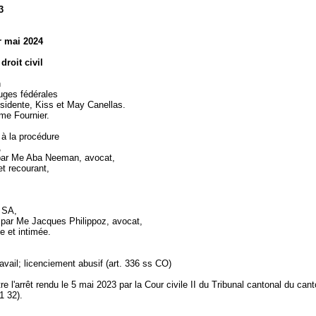
3
r mai 2024
droit civil
n
uges fédérales
ésidente, Kiss et May Canellas.
Mme Fournier.
 à la procédure
,
par Me Aba Neeman, avocat,
t recourant,
 SA,
 par Me Jacques Philippoz, avocat,
e et intimée.
ravail; licenciement abusif (
art. 336 ss CO
)
re l'arrêt rendu le 5 mai 2023 par la Cour civile II du Tribunal cantonal du can
21 32).