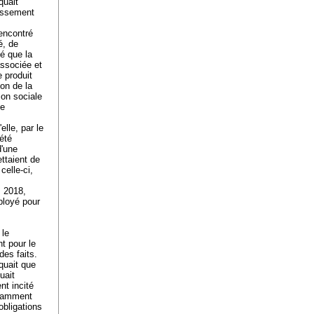
quait
tissement
encontré
é, de
ué que la
associée et
 produit
son de la
son sociale
ue
lle, par le
été
d'une
ttaient de
celle-ci,
s 2018,
ployé pour
 le
t pour le
es faits.
iquait que
uait
nt incité
otamment
obligations