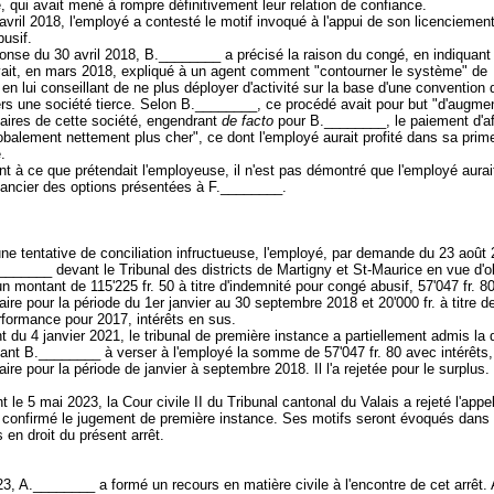
, qui avait mené à rompre définitivement leur relation de confiance.
 avril 2018, l'employé a contesté le motif invoqué à l'appui de son licenciement,
abusif.
onse du 30 avril 2018, B.________ a précisé la raison du congé, en indiquant
vait, en mars 2018, expliqué à un agent comment "contourner le système" de
n lui conseillant de ne plus déployer d'activité sur la base d'une convention d
rs une société tierce. Selon B.________, ce procédé avait pour but "d'augmen
ffaires de cette société, engendrant
de facto
pour B.________, le paiement d'af
obalement nettement plus cher", ce dont l'employé aurait profité dans sa prim
e.
t à ce que prétendait l'employeuse, il n'est pas démontré que l'employé aurait
nancier des options présentées à F.________.
ne tentative de conciliation infructueuse, l'employé, par demande du 23 août 
______ devant le Tribunal des districts de Martigny et St-Maurice en vue d'ob
n montant de 115'225 fr. 50 à titre d'indemnité pour congé abusif, 57'047 fr. 80
aire pour la période du 1er janvier au 30 septembre 2018 et 20'000 fr. à titre d
rformance pour 2017, intérêts en sus.
 du 4 janvier 2021, le tribunal de première instance a partiellement admis l
t B.________ à verser à l'employé la somme de 57'047 fr. 80 avec intérêts, 
aire pour la période de janvier à septembre 2018. Il l'a rejetée pour le surplus.
 le 5 mai 2023, la Cour civile II du Tribunal cantonal du Valais a rejeté l'appe
t confirmé le jugement de première instance. Ses motifs seront évoqués dans 
 en droit du présent arrêt.
23, A.________ a formé un recours en matière civile à l'encontre de cet arrêt. A