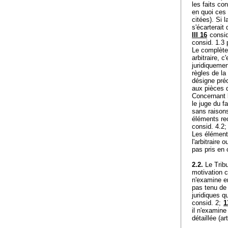
les faits co
en quoi ces 
citées). Si l
s'écarterait
III 16
consid.
consid. 1.3 
Le complètem
arbitraire, 
juridiquemen
règles de la
désigne préc
aux pièces d
Concernant l
le juge du f
sans raisons
éléments rec
consid. 4.2
Les élément
l'arbitraire
pas pris en 
2.2.
Le Tribun
motivation c
n'examine en
pas tenu de 
juridiques q
consid. 2;
1
il n'examine
détaillée (
ar