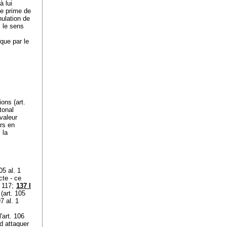
à lui
 de prime de
nulation de
s le sens
que par le
ions (
art.
tonal
 valeur
urs en
 la
05 al. 1
cte - ce
. 117;
137 I
(
art. 105
97 al. 1
'
art. 106
nd attaquer