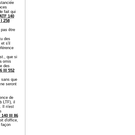
nstanciée
nces
e fait qui
ATF 140
 I 258
 pas être
rtu des
et s'il
éférence
st.
, que si
 a omis
se des
6 III 552
, sans que
 ne seront
gence de
. b LTF
), il
 Il n'est
s
 140 III 86
it d'office,
e façon