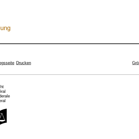
hung
egsseite
Drucken
Grö
cht
éral
ederale
eral