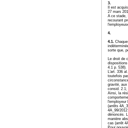
3.
Il est acqui
27 mars 201
A ce stade, 
recourant pr
l'employeuse
4.
4.1.
Chaque p
indéterminée
sorte que, p
Le droit de 
dispositions
4.1 p. 538).
L'
art. 336 al
toutefois pa
circonstance
gravité, au
consid. 2.1
Ainsi, la ré
comportement
l'employeur 
(arrêts 4A_
4A_99/2012 d
dénoncés. L
manière abs
cas (arrêt 
Pour pouvoir