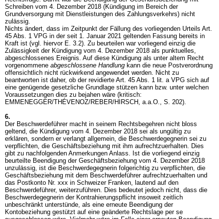
Schreiben vom 4. Dezember 2018 (Kündigung im Bereich der
Grundversorgung mit Dienstleistungen des Zahlungsverkehrs) nicht
zulässig.
Nichts ändert, dass im Zeitpunkt der Fällung des vorliegenden Urteils
Art.
45 Abs. 1 VPG
in der seit 1. Januar 2021 geltenden Fassung bereits in
Kraft ist (vgl. hiervor E. 3.2). Zu beurteilen war vorliegend einzig die
Zulässigkeit der Kündigung vom 4. Dezember 2018 als punktuelles,
abgeschlossenes Ereignis. Auf diese Kündigung als unter altem Recht
vorgenommene
abgeschlossene
Handlung
kann die neue Postverordnung
offensichtlich nicht rückwirkend angewendet werden. Nicht zu
beantworten ist daher, ob der revidierte
Art. 45 Abs. 1 lit. a VPG
sich auf
eine genügende gesetzliche Grundlage stützen kann bzw. unter welchen
Voraussetzungen dies zu bejahen wäre (kritisch:
EMMENEGGER/THÉVENOZ/REBER/HIRSCH, a.a.O., S. 202).
6.
Der Beschwerdeführer macht in seinem Rechtsbegehren nicht bloss
geltend, die Kündigung vom 4. Dezember 2018 sei als ungültig zu
erklären, sondern er verlangt allgemein, die Beschwerdegegnerin sei zu
verpflichten, die Geschäftsbeziehung mit ihm aufrechtzuerhalten. Dies
gibt zu nachfolgenden Anmerkungen Anlass. Ist die vorliegend einzig
beurteilte Beendigung der Geschäftsbeziehung vom 4. Dezember 2018
unzulässig, ist die Beschwerdegegnerin folgerichtig zu verpflichten, die
Geschäftsbeziehung mit dem Beschwerdeführer aufrechtzuerhalten und
das Postkonto Nr. xxx in Schweizer Franken, lautend auf den
Beschwerdeführer, weiterzuführen. Dies bedeutet jedoch nicht, dass die
Beschwerdegegnerin der Kontrahierungspflicht insoweit zeitlich
unbeschränkt unterstünde, als eine erneute Beendigung der
Kontobeziehung gestützt auf eine geänderte Rechtslage per se