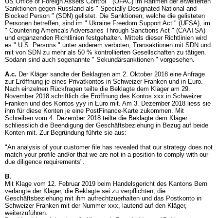
US Office of Foreign Assets Control " (OFAC) im Rahmen der erweiterten
Sanktionen gegen Russland als " Specially Designated National and
Blocked Person " (SDN) gelistet. Die Sanktionen, welche die gelisteten
Personen betreffen, sind im " Ukraine Freedom Support Act " (UFSA), im
" Countering America's Adversaries Through Sanctions Act " (CAATSA)
und ergänzenden Richtlinien festgehalten. Mittels dieser Richtlinien wird
es " U.S. Persons " unter anderem verboten, Transaktionen mit SDN und
mit von SDN zu mehr als 50 % kontrollierten Gesellschaften zu tätigen.
Sodann sind auch sogenannte " Sekundärsanktionen " vorgesehen.
A.c.
Der Kläger sandte der Beklagten am 2. Oktober 2018 eine Anfrage
zur Eröffnung je eines Privatkontos in Schweizer Franken und in Euro.
Nach einzelnen Rückfragen teilte die Beklagte dem Kläger am 29.
November 2018 schriftlich die Eröffnung des Kontos xxx in Schweizer
Franken und des Kontos yyy in Euro mit. Am 3. Dezember 2018 liess sie
ihm für diese Konten je eine PostFinance-Karte zukommen. Mit
Schreiben vom 4. Dezember 2018 teilte die Beklagte dem Kläger
schliesslich die Beendigung der Geschäftsbeziehung in Bezug auf beide
Konten mit. Zur Begründung führte sie aus:
"An analysis of your customer file has revealed that our strategy does not
match your profile and/or that we are not in a position to comply with our
due diligence requirements".
B.
Mit Klage vom 12. Februar 2019 beim Handelsgericht des Kantons Bern
verlangte der Kläger, die Beklagte sei zu verpflichten, die
Geschäftsbeziehung mit ihm aufrechtzuerhalten und das Postkonto in
Schweizer Franken mit der Nummer xxx, lautend auf den Kläger,
weiterzuführen.