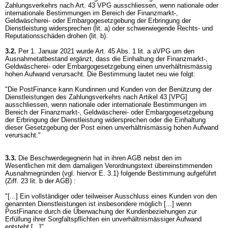
Zahlungsverkehrs nach
Art. 43 VPG
ausschliessen, wenn nationale oder
internationale Bestimmungen im Bereich der Finanzmarkt-,
Geldwäscherei- oder Embargogesetzgebung der Erbringung der
Dienstleistung widersprechen (lit. a) oder schwerwiegende Rechts- und
Reputationsschäden drohen (lit. b).
3.2.
Per 1. Januar 2021 wurde
Art. 45 Abs. 1 lit. a aVPG
um den
Ausnahmetatbestand ergänzt, dass die Einhaltung der Finanzmarkt-,
Geldwäscherei- oder Embargogesetzgebung einen unverhältnismässig
hohen Aufwand verursacht. Die Bestimmung lautet neu wie folgt:
"Die PostFinance kann Kundinnen und Kunden von der Benützung der
Dienstleistungen des Zahlungsverkehrs nach Artikel 43 [VPG]
ausschliessen, wenn nationale oder internationale Bestimmungen im
Bereich der Finanzmarkt-, Geldwäscherei- oder Embargogesetzgebung
der Erbringung der Dienstleistung widersprechen oder die Einhaltung
dieser Gesetzgebung der Post einen unverhältnismässig hohen Aufwand
verursacht."
3.3.
Die Beschwerdegegnerin hat in ihren AGB nebst den im
Wesentlichen mit dem damaligen Verordnungstext übereinstimmenden
Ausnahmegründen (vgl. hiervor E. 3.1) folgende Bestimmung aufgeführt
(Ziff. 23 lit. b der AGB) :
"[...] Ein vollständiger oder teilweiser Ausschluss eines Kunden von den
genannten Dienstleistungen ist insbesondere möglich [...] wenn
PostFinance durch die Überwachung der Kundenbeziehungen zur
Erfüllung ihrer Sorgfaltspflichten ein unverhältnismässiger Aufwand
entsteht [...]".