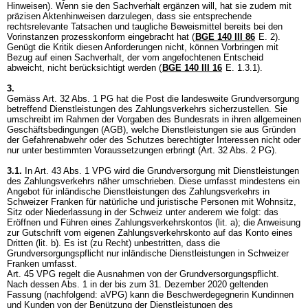
Hinweisen). Wenn sie den Sachverhalt ergänzen will, hat sie zudem mit
präzisen Aktenhinweisen darzulegen, dass sie entsprechende
rechtsrelevante Tatsachen und taugliche Beweismittel bereits bei den
Vorinstanzen prozesskonform eingebracht hat (
BGE 140 III 86
E. 2).
Genügt die Kritik diesen Anforderungen nicht, können Vorbringen mit
Bezug auf einen Sachverhalt, der vom angefochtenen Entscheid
abweicht, nicht berücksichtigt werden (
BGE 140 III 16
E. 1.3.1).
3.
Gemäss
Art. 32 Abs. 1 PG
hat die Post die landesweite Grundversorgung
betreffend Dienstleistungen des Zahlungsverkehrs sicherzustellen. Sie
umschreibt im Rahmen der Vorgaben des Bundesrats in ihren allgemeinen
Geschäftsbedingungen (AGB), welche Dienstleistungen sie aus Gründen
der Gefahrenabwehr oder des Schutzes berechtigter Interessen nicht oder
nur unter bestimmten Voraussetzungen erbringt (
Art. 32 Abs. 2 PG
).
3.1.
In
Art. 43 Abs. 1 VPG
wird die Grundversorgung mit Dienstleistungen
des Zahlungsverkehrs näher umschrieben. Diese umfasst mindestens ein
Angebot für inländische Dienstleistungen des Zahlungsverkehrs in
Schweizer Franken für natürliche und juristische Personen mit Wohnsitz,
Sitz oder Niederlassung in der Schweiz unter anderem wie folgt: das
Eröffnen und Führen eines Zahlungsverkehrskontos (lit. a); die Anweisung
zur Gutschrift vom eigenen Zahlungsverkehrskonto auf das Konto eines
Dritten (lit. b). Es ist (zu Recht) unbestritten, dass die
Grundversorgungspflicht nur inländische Dienstleistungen in Schweizer
Franken umfasst.
Art. 45 VPG
regelt die Ausnahmen von der Grundversorgungspflicht.
Nach dessen Abs. 1 in der bis zum 31. Dezember 2020 geltenden
Fassung (nachfolgend: aVPG) kann die Beschwerdegegnerin Kundinnen
und Kunden von der Benützung der Dienstleistungen des