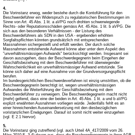
4.
Die Vorinstanz erwog, weder bestehe durch die Kontoführung für den
Beschwerdeführer ein Widerspruch zu regulatorischen Bestimmungen im
Sinne von
Art. 45 Abs. 1 lit. a aVPG
noch drohten schwerwiegende
Rechts- oder Reputationsschäden gemäss
Art. 45 Abs. 1 lit. b aVPG
. Die
sich aus den besonderen Verhältnissen - der Listung des
Beschwerdeführers als SDN in den USA - ergebenden erhöhten
Sorgfaltspflichten könnten grundsätzlich mit entsprechenden
Massnahmen sichergestellt und erfüllt werden. Der durch solche
Massnahmen entstehende Aufwand könne aber unter dem Aspekt des
"unverhältnismässigen Aufwands" berücksichtigt werden. Insgesamt sei
davon auszugehen, dass der Beschwerdegegnerin beim Eingehen der
Geschäftsbeziehung mit dem Beschwerdeführer mit überwiegender
Wahrscheinlichkeit ein unverhältnismässiger Aufwand entstünde. Sie
könne sich daher auf eine Ausnahme von der Grundversorgungspflicht
berufen.
Im bundesgerichtlichen Beschwerdeverfahren ist einzig umstritten, ob die
Beschwerdegegnerin berechtigt ist, wegen unverhältnismässigen
Aufwandes die Weiterführung der Geschäftsbeziehung mit dem
Beschwerdeführer zu verweigern. Die Beschwerdegegnerin macht nicht
(mehr) geltend, dass eine der beiden in
Art. 45 Abs. 1 lit. a und b aVPG
explizit erwähnten Ausnahmen vorliegen würde. Jedenfalls fehlt es an
einer hinreichenden Auseinandersetzung mit den diesbezüglichen
voristanzlichen Erwägungen. Darauf ist somit nicht weiter einzugehen
(vgl. E 2.1 hiervor).
5.
Die Vorinstanz ging zutreffend (vgl. auch Urteil 4A_417/2009 vom 26.
März 2010 E. 3.4) davon aus, dass die Beschwerdegegnerin in ihren AGB