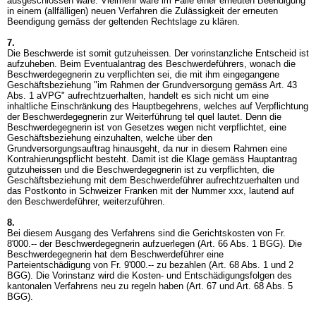
ausgeschlossen wäre. Vielmehr wäre im Falle einer erneuten Beendigung
in einem (allfälligen) neuen Verfahren die Zulässigkeit der erneuten
Beendigung gemäss der geltenden Rechtslage zu klären.
7.
Die Beschwerde ist somit gutzuheissen. Der vorinstanzliche Entscheid ist
aufzuheben. Beim Eventualantrag des Beschwerdeführers, wonach die
Beschwerdegegnerin zu verpflichten sei, die mit ihm eingegangene
Geschäftsbeziehung "im Rahmen der Grundversorgung gemäss
Art. 43
Abs. 1 aVPG
" aufrechtzuerhalten, handelt es sich nicht um eine
inhaltliche Einschränkung des Hauptbegehrens, welches auf Verpflichtung
der Beschwerdegegnerin zur Weiterführung tel quel lautet. Denn die
Beschwerdegegnerin ist von Gesetzes wegen nicht verpflichtet, eine
Geschäftsbeziehung einzuhalten, welche über den
Grundversorgungsauftrag hinausgeht, da nur in diesem Rahmen eine
Kontrahierungspflicht besteht. Damit ist die Klage gemäss Hauptantrag
gutzuheissen und die Beschwerdegegnerin ist zu verpflichten, die
Geschäftsbeziehung mit dem Beschwerdeführer aufrechtzuerhalten und
das Postkonto in Schweizer Franken mit der Nummer xxx, lautend auf
den Beschwerdeführer, weiterzuführen.
8.
Bei diesem Ausgang des Verfahrens sind die Gerichtskosten von Fr.
8'000.-- der Beschwerdegegnerin aufzuerlegen (
Art. 66 Abs. 1 BGG
). Die
Beschwerdegegnerin hat dem Beschwerdeführer eine
Parteientschädigung von Fr. 9'000.-- zu bezahlen (
Art. 68 Abs. 1 und 2
BGG
). Die Vorinstanz wird die Kosten- und Entschädigungsfolgen des
kantonalen Verfahrens neu zu regeln haben (
Art. 67 und
Art. 68 Abs. 5
BGG
).