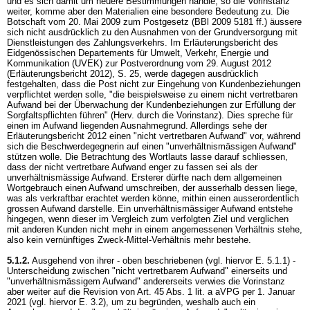
und es sich damit um neuere Bestimmungen handle, so die Vorinstanz
weiter, komme aber den Materialien eine besondere Bedeutung zu. Die
Botschaft vom 20. Mai 2009 zum Postgesetz (BBl 2009 5181 ff.) äussere
sich nicht ausdrücklich zu den Ausnahmen von der Grundversorgung mit
Dienstleistungen des Zahlungsverkehrs. Im Erläuterungsbericht des
Eidgenössischen Departements für Umwelt, Verkehr, Energie und
Kommunikation (UVEK) zur Postverordnung vom 29. August 2012
(Erläuterungsbericht 2012), S. 25, werde dagegen ausdrücklich
festgehalten, dass die Post nicht zur Eingehung von Kundenbeziehungen
verpflichtet werden solle, "die beispielsweise zu einem nicht vertretbaren
Aufwand bei der Überwachung der Kundenbeziehungen zur Erfüllung der
Sorgfaltspflichten führen" (Herv. durch die Vorinstanz). Dies spreche für
einen im Aufwand liegenden Ausnahmegrund. Allerdings sehe der
Erläuterungsbericht 2012 einen "nicht vertretbaren Aufwand" vor, während
sich die Beschwerdegegnerin auf einen "unverhältnismässigen Aufwand"
stützen wolle. Die Betrachtung des Wortlauts lasse darauf schliessen,
dass der nicht vertretbare Aufwand enger zu fassen sei als der
unverhältnismässige Aufwand. Ersterer dürfte nach dem allgemeinen
Wortgebrauch einen Aufwand umschreiben, der ausserhalb dessen liege,
was als verkraftbar erachtet werden könne, mithin einen ausserordentlich
grossen Aufwand darstelle. Ein unverhältnismässiger Aufwand entstehe
hingegen, wenn dieser im Vergleich zum verfolgten Ziel und verglichen
mit anderen Kunden nicht mehr in einem angemessenen Verhältnis stehe,
also kein vernünftiges Zweck-Mittel-Verhältnis mehr bestehe.
5.1.2.
Ausgehend von ihrer - oben beschriebenen (vgl. hiervor E. 5.1.1) -
Unterscheidung zwischen "nicht vertretbarem Aufwand" einerseits und
"unverhältnismässigem Aufwand" andererseits verwies die Vorinstanz
aber weiter auf die Revision von
Art. 45 Abs. 1 lit. a aVPG
per 1. Januar
2021 (vgl. hiervor E. 3.2), um zu begründen, weshalb auch ein