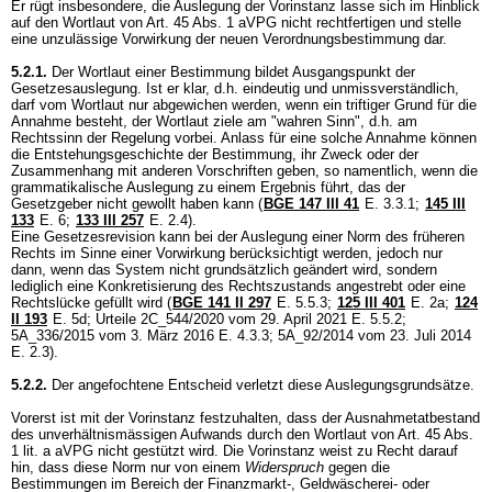
Er rügt insbesondere, die Auslegung der Vorinstanz lasse sich im Hinblick
auf den Wortlaut von
Art. 45 Abs. 1 aVPG
nicht rechtfertigen und stelle
eine unzulässige Vorwirkung der neuen Verordnungsbestimmung dar.
5.2.1.
Der Wortlaut einer Bestimmung bildet Ausgangspunkt der
Gesetzesauslegung. Ist er klar, d.h. eindeutig und unmissverständlich,
darf vom Wortlaut nur abgewichen werden, wenn ein triftiger Grund für die
Annahme besteht, der Wortlaut ziele am "wahren Sinn", d.h. am
Rechtssinn der Regelung vorbei. Anlass für eine solche Annahme können
die Entstehungsgeschichte der Bestimmung, ihr Zweck oder der
Zusammenhang mit anderen Vorschriften geben, so namentlich, wenn die
grammatikalische Auslegung zu einem Ergebnis führt, das der
Gesetzgeber nicht gewollt haben kann (
BGE 147 III 41
E. 3.3.1;
145 III
133
E. 6;
133 III 257
E. 2.4).
Eine Gesetzesrevision kann bei der Auslegung einer Norm des früheren
Rechts im Sinne einer Vorwirkung berücksichtigt werden, jedoch nur
dann, wenn das System nicht grundsätzlich geändert wird, sondern
lediglich eine Konkretisierung des Rechtszustands angestrebt oder eine
Rechtslücke gefüllt wird (
BGE 141 II 297
E. 5.5.3;
125 III 401
E. 2a;
124
II 193
E. 5d; Urteile 2C_544/2020 vom 29. April 2021 E. 5.5.2;
5A_336/2015 vom 3. März 2016 E. 4.3.3; 5A_92/2014 vom 23. Juli 2014
E. 2.3).
5.2.2.
Der angefochtene Entscheid verletzt diese Auslegungsgrundsätze.
Vorerst ist mit der Vorinstanz festzuhalten, dass der Ausnahmetatbestand
des unverhältnismässigen Aufwands durch den Wortlaut von
Art. 45 Abs.
1 lit. a aVPG
nicht gestützt wird. Die Vorinstanz weist zu Recht darauf
hin, dass diese Norm nur von einem
Widerspruch
gegen die
Bestimmungen im Bereich der Finanzmarkt-, Geldwäscherei- oder