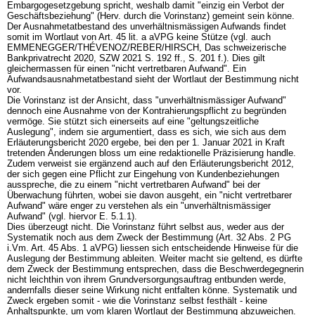
Embargogesetzgebung spricht, weshalb damit "einzig ein Verbot der
Geschäftsbeziehung" (Herv. durch die Vorinstanz) gemeint sein könne.
Der Ausnahmetatbestand des unverhältnismässigen Aufwands findet
somit im Wortlaut von
Art. 45 lit. a aVPG
keine Stütze (vgl. auch
EMMENEGGER/THÉVENOZ/REBER/HIRSCH, Das schweizerische
Bankprivatrecht 2020, SZW 2021 S. 192 ff., S. 201 f.). Dies gilt
gleichermassen für einen "nicht vertretbaren Aufwand". Ein
Aufwandsausnahmetatbestand sieht der Wortlaut der Bestimmung nicht
vor.
Die Vorinstanz ist der Ansicht, dass "unverhältnismässiger Aufwand"
dennoch eine Ausnahme von der Kontrahierungspflicht zu begründen
vermöge. Sie stützt sich einerseits auf eine "geltungszeitliche
Auslegung", indem sie argumentiert, dass es sich, wie sich aus dem
Erläuterungsbericht 2020 ergebe, bei den per 1. Januar 2021 in Kraft
tretenden Änderungen bloss um eine redaktionelle Präzisierung handle.
Zudem verweist sie ergänzend auch auf den Erläuterungsbericht 2012,
der sich gegen eine Pflicht zur Eingehung von Kundenbeziehungen
ausspreche, die zu einem "nicht vertretbaren Aufwand" bei der
Überwachung führten, wobei sie davon ausgeht, ein "nicht vertretbarer
Aufwand" wäre enger zu verstehen als ein "unverhältnismässiger
Aufwand" (vgl. hiervor E. 5.1.1).
Dies überzeugt nicht. Die Vorinstanz führt selbst aus, weder aus der
Systematik noch aus dem Zweck der Bestimmung (
Art. 32 Abs. 2 PG
i.Vm.
Art. 45 Abs. 1 aVPG
) liessen sich entscheidende Hinweise für die
Auslegung der Bestimmung ableiten. Weiter macht sie geltend, es dürfte
dem Zweck der Bestimmung entsprechen, dass die Beschwerdegegnerin
nicht leichthin von ihrem Grundversorgungsauftrag entbunden werde,
andernfalls dieser seine Wirkung nicht entfalten könne. Systematik und
Zweck ergeben somit - wie die Vorinstanz selbst festhält - keine
Anhaltspunkte, um vom klaren Wortlaut der Bestimmung abzuweichen.