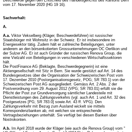
Beschwerde gegen den Entscheid des Handelsgerichts des Kantons Bern
vom 17. November 2020 (HG 19 16).
Sachverhalt:
A.
A.a.
Viktor Vekselberg (Kläger, Beschwerdeführer) ist russischer
Staatsbürger mit Wohnsitz in der Schweiz. Er ist insbesondere im
Energiesektor tätig. Zudem hält er zahlreiche Beteiligungen, unter
anderem an den börsenkotierten Grossunternehmungen OC Oerlikon und
der Sulzer AG. Er ist auch Gründer der russischen Renova Group, die
eine Vielzahl von Beteiligungen in verschiedenen Wirtschaftssektoren
hält.
Die PostFinance AG (Beklagte, Beschwerdegegnerin) ist eine
Aktiengesellschaft mit Sitz in Bern. Sie wurde gestützt auf Art. 14 des
Bundesgesetzes über die Organisation der Schweizerischen Post vom
17. Dezember 2010 (Postorganisationsgesetz, POG; SR 783.1) von der
Schweizerischen Post AG ausgegliedert. Gemäss Art. 2 Abs. 2 der
Postverordnung vom 29. August 2012 (VPG; SR 783.01) erfüllt sie die
Pflicht der Post zur Grundversorgung sämtlicher Landesteile mit
Dienstleistungen des Zahlungsverkehrs (vgl. auch Art. 1 und Art. 32 des
Postgesetzes [PG; SR 783.0] sowie
Art. 43 ff. VPG
). Den
Zahlungsverkehr mit Bezug zum Ausland wickelt sie mittels
Korrespondenzbanken ab, mit welchen sie entsprechende
Vertragsbeziehungen unterhält. Sie verfügt bei diesen Banken über
Nostrokonten.
A.b.
Im April 2018 wurde der Kläger (wie auch die Renova Group) vom "