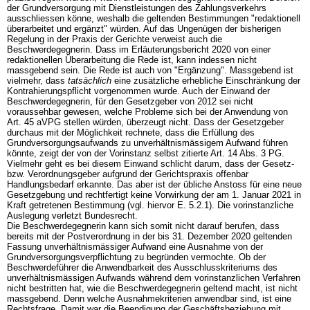
der Grundversorgung mit Dienstleistungen des Zahlungsverkehrs
ausschliessen könne, weshalb die geltenden Bestimmungen "redaktionell
überarbeitet und ergänzt" würden. Auf das Ungenügen der bisherigen
Regelung in der Praxis der Gerichte verweist auch die
Beschwerdegegnerin. Dass im Erläuterungsbericht 2020 von einer
redaktionellen Überarbeitung die Rede ist, kann indessen nicht
massgebend sein. Die Rede ist auch von "Ergänzung". Massgebend ist
vielmehr, dass
tatsächlich
eine zusätzliche erhebliche Einschränkung der
Kontrahierungspflicht vorgenommen wurde. Auch der Einwand der
Beschwerdegegnerin, für den Gesetzgeber von 2012 sei nicht
voraussehbar gewesen, welche Probleme sich bei der Anwendung von
Art. 45 aVPG
stellen würden, überzeugt nicht. Dass der Gesetzgeber
durchaus mit der Möglichkeit rechnete, dass die Erfüllung des
Grundversorgungsaufwands zu unverhältnismässigem Aufwand führen
könnte, zeigt der von der Vorinstanz selbst zitierte
Art. 14 Abs. 3 PG
.
Vielmehr geht es bei diesem Einwand schlicht darum, dass der Gesetz-
bzw. Verordnungsgeber aufgrund der Gerichtspraxis offenbar
Handlungsbedarf erkannte. Das aber ist der übliche Anstoss für eine neue
Gesetzgebung und rechtfertigt keine Vorwirkung der am 1. Januar 2021 in
Kraft getretenen Bestimmung (vgl. hiervor E. 5.2.1). Die vorinstanzliche
Auslegung verletzt Bundesrecht.
Die Beschwerdegegnerin kann sich somit nicht darauf berufen, dass
bereits mit der Postverordnung in der bis 31. Dezember 2020 geltenden
Fassung unverhältnismässiger Aufwand eine Ausnahme von der
Grundversorgungsverpflichtung zu begründen vermochte. Ob der
Beschwerdeführer die Anwendbarkeit des Ausschlusskriteriums des
unverhältnismässigen Aufwands während dem vorinstanzlichen Verfahren
nicht bestritten hat, wie die Beschwerdegegnerin geltend macht, ist nicht
massgebend. Denn welche Ausnahmekriterien anwendbar sind, ist eine
Rechtsfrage. Damit war die Beendigung der Geschäftsbeziehung mit