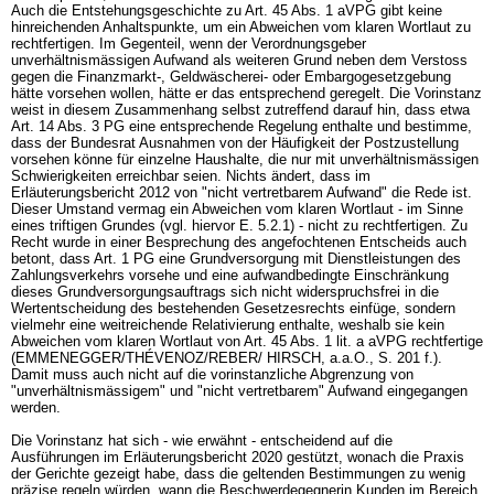
Auch die Entstehungsgeschichte zu
Art. 45 Abs. 1 aVPG
gibt keine
hinreichenden Anhaltspunkte, um ein Abweichen vom klaren Wortlaut zu
rechtfertigen. Im Gegenteil, wenn der Verordnungsgeber
unverhältnismässigen Aufwand als weiteren Grund neben dem Verstoss
gegen die Finanzmarkt-, Geldwäscherei- oder Embargogesetzgebung
hätte vorsehen wollen, hätte er das entsprechend geregelt. Die Vorinstanz
weist in diesem Zusammenhang selbst zutreffend darauf hin, dass etwa
Art. 14 Abs. 3 PG
eine entsprechende Regelung enthalte und bestimme,
dass der Bundesrat Ausnahmen von der Häufigkeit der Postzustellung
vorsehen könne für einzelne Haushalte, die nur mit unverhältnismässigen
Schwierigkeiten erreichbar seien. Nichts ändert, dass im
Erläuterungsbericht 2012 von "nicht vertretbarem Aufwand" die Rede ist.
Dieser Umstand vermag ein Abweichen vom klaren Wortlaut - im Sinne
eines triftigen Grundes (vgl. hiervor E. 5.2.1) - nicht zu rechtfertigen. Zu
Recht wurde in einer Besprechung des angefochtenen Entscheids auch
betont, dass
Art. 1 PG
eine Grundversorgung mit Dienstleistungen des
Zahlungsverkehrs vorsehe und eine aufwandbedingte Einschränkung
dieses Grundversorgungsauftrags sich nicht widerspruchsfrei in die
Wertentscheidung des bestehenden Gesetzesrechts einfüge, sondern
vielmehr eine weitreichende Relativierung enthalte, weshalb sie kein
Abweichen vom klaren Wortlaut von
Art. 45 Abs. 1 lit. a aVPG
rechtfertige
(EMMENEGGER/THÉVENOZ/REBER/ HIRSCH, a.a.O., S. 201 f.).
Damit muss auch nicht auf die vorinstanzliche Abgrenzung von
"unverhältnismässigem" und "nicht vertretbarem" Aufwand eingegangen
werden.
Die Vorinstanz hat sich - wie erwähnt - entscheidend auf die
Ausführungen im Erläuterungsbericht 2020 gestützt, wonach die Praxis
der Gerichte gezeigt habe, dass die geltenden Bestimmungen zu wenig
präzise regeln würden, wann die Beschwerdegegnerin Kunden im Bereich