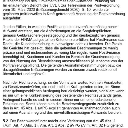
Ausnahmegrund des "unverhältnismässigen Aufwands" zulässig sei.
Im erläuternden Bericht des UVEK zur Teilrevision der Postverordnung
vom 10. März 2020 (Erläuterungsbericht 2020), S. 10, werde zur
geplanten (mittlerweilen in Kraft getretenen) Änderung der Postverordnung
ausgeführt:
"In den Fällen, in welchen PostFinance ein unverhältnismässig hoher
Aufwand entsteht, um die Anforderungen an die Sorgfaltspflichten
gemäss Geldwäschereigesetzgebung und der diesbezüglichen gemäss
Praxis der FINMA aufgestellten Kriterien zu erfüllen, hat PostFinance das
Recht, die Kundenbeziehung zu verweigern oder zu beenden. Die Praxis
der Gerichte hat gezeigt, dass die geltenden Bestimmungen zu wenig
präzise sind und insbesondere zu wenig klar regeln, wann PostFinance
berechtigt ist, Kundinnen und Kunden im Bereich der Grundversorgung
von der Nutzung der Dienstleistung auszuschliessen (Ausnahme von der
Kontrahierungspflicht). Die geltenden Ausnahmebestimmungen bzw. die
dazugehörenden Erläuterungen werden zu diesem Zweck redaktionell
überarbeitet und ergänzt".
Nach der Rechtsprechung, so die Vorinstanz weiter, könnten Vorarbeiten
zu Gesetzesentwürfen, die noch nicht in Kraft getreten seien, im Sinne
einer geltungszeitlichen Auslegung berücksichtigt werden, vor allem wenn
es nur um eine Konkretisierung des bestehenden Rechtszustands gehe.
Vorliegend handle es sich in diesem Sinne nur um eine redaktionelle
Präzisierung. Somit könne sich die Beschwerdegegnerin zusätzlich zu
den in
Art. 45 Abs. 1 aVPG
explizit genannten Ausnahmegründen auch
auf einen Ausnahmegrund des unverhältnismässigen Aufwands berufen.
5.2.
Der Beschwerdeführer macht eine Verletzung von Art. 45 Abs. 1
i.V.m. Art. 43 Abs. 1 i.V.m.
Art. 2 Abs. 2 aVPG
i.V.m.
Art. 32 PG
geltend.