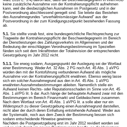
keine zusätzliche Ausnahme von der Kontrahierungspflicht aufnehmen
kann, weil die diesbezüglichen Ausnahmen im Postgesetz und in der
Postverordnung abschliessend geregelt sind. Sie leitete das Bestehen
des Ausnahmegrundes "unverhältnismässiger Aufwand" aus der
Postverordnung in der zum Kündigungszeitpunkt bestehenden Fassung
ab.
5.1.
Sie stellte vorab fest, eine bundesgerichtliche Rechtsprechung zur
Tragweite der Kontrahierungspflicht der Beschwerdegegnerin im Bereich
der Dienstleistungen des Zahlungsverkehrs im Allgemeinen und der
Bedeutung der einschlägigen Verordnungsbestimmung im Speziellen
fänden sich seit dem Inkrafttreten der Totalrevision der entsprechenden
Gesetzgebung im Jahr 2012 nicht.
5.1.1.
Sie erwog sodann, Ausgangspunkt der Auslegung sei der Wortlaut
einer Bestimmung. Weder
Art. 32 Abs. 2 PG
noch
Art. 45 Abs. 1 aVPG
würden den mit der Kontoführung verbundenen Aufwand als mögliche
Ausnahme von der Kontrahierungspflicht erwähnen. Ebenso wenig lasse
sich ein solcher Ausnahmegrund aus den in
Art. 45 Abs. 1 aVPG
erwähnten Ausnahmebestimmungen ableiten. Namentlich stelle ein
Aufwand keinen Rechts- oder Reputationsschaden im Sinne von
Art. 45
Abs. 1 aVPG
lit. b dar. Auch hänge der behauptete Aufwand zwar mit den
Bestimmungen im Bereich Finanzmarkt und Geldwäscherei zusammen.
Nach dem Wortlaut von
Art. 45 Abs. 1 aVPG
lit. a solle aber nur ein
Widerspruch
zu dieser Gesetzgebung einen Ausnahmegrund darstellen,
nicht aber der durch deren Einhaltung entstehende Aufwand. Weder aus
der Systematik, noch aus dem Zweck der Bestimmung liessen sich
sodann entscheidende Hinweise gewinnen.
Nachdem die Postgesetzgebung erst im Jahr 2012 revidiert worden sei