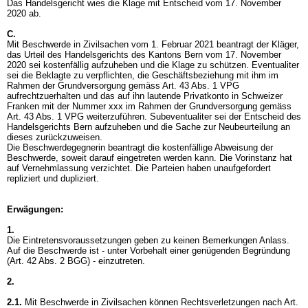
Das Handelsgericht wies die Klage mit Entscheid vom 17. November
2020 ab.
C.
Mit Beschwerde in Zivilsachen vom 1. Februar 2021 beantragt der Kläger,
das Urteil des Handelsgerichts des Kantons Bern vom 17. November
2020 sei kostenfällig aufzuheben und die Klage zu schützen. Eventualiter
sei die Beklagte zu verpflichten, die Geschäftsbeziehung mit ihm im
Rahmen der Grundversorgung gemäss
Art. 43 Abs. 1 VPG
aufrechtzuerhalten und das auf ihn lautende Privatkonto in Schweizer
Franken mit der Nummer xxx im Rahmen der Grundversorgung gemäss
Art. 43 Abs. 1 VPG
weiterzuführen. Subeventualiter sei der Entscheid des
Handelsgerichts Bern aufzuheben und die Sache zur Neubeurteilung an
dieses zurückzuweisen.
Die Beschwerdegegnerin beantragt die kostenfällige Abweisung der
Beschwerde, soweit darauf eingetreten werden kann. Die Vorinstanz hat
auf Vernehmlassung verzichtet. Die Parteien haben unaufgefordert
repliziert und dupliziert.
Erwägungen:
1.
Die Eintretensvoraussetzungen geben zu keinen Bemerkungen Anlass.
Auf die Beschwerde ist - unter Vorbehalt einer genügenden Begründung
(
Art. 42 Abs. 2 BGG
) - einzutreten.
2.
2.1.
Mit Beschwerde in Zivilsachen können Rechtsverletzungen nach
Art.