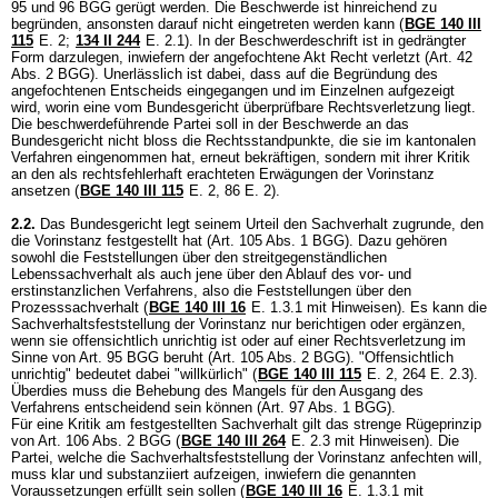
95 und 96 BGG
gerügt werden. Die Beschwerde ist hinreichend zu
begründen, ansonsten darauf nicht eingetreten werden kann (
BGE 140 III
115
E. 2;
134 II 244
E. 2.1). In der Beschwerdeschrift ist in gedrängter
Form darzulegen, inwiefern der angefochtene Akt Recht verletzt (
Art. 42
Abs. 2 BGG
). Unerlässlich ist dabei, dass auf die Begründung des
angefochtenen Entscheids eingegangen und im Einzelnen aufgezeigt
wird, worin eine vom Bundesgericht überprüfbare Rechtsverletzung liegt.
Die beschwerdeführende Partei soll in der Beschwerde an das
Bundesgericht nicht bloss die Rechtsstandpunkte, die sie im kantonalen
Verfahren eingenommen hat, erneut bekräftigen, sondern mit ihrer Kritik
an den als rechtsfehlerhaft erachteten Erwägungen der Vorinstanz
ansetzen (
BGE 140 III 115
E. 2, 86 E. 2).
2.2.
Das Bundesgericht legt seinem Urteil den Sachverhalt zugrunde, den
die Vorinstanz festgestellt hat (
Art. 105 Abs. 1 BGG
). Dazu gehören
sowohl die Feststellungen über den streitgegenständlichen
Lebenssachverhalt als auch jene über den Ablauf des vor- und
erstinstanzlichen Verfahrens, also die Feststellungen über den
Prozesssachverhalt (
BGE 140 III 16
E. 1.3.1 mit Hinweisen). Es kann die
Sachverhaltsfeststellung der Vorinstanz nur berichtigen oder ergänzen,
wenn sie offensichtlich unrichtig ist oder auf einer Rechtsverletzung im
Sinne von
Art. 95 BGG
beruht (
Art. 105 Abs. 2 BGG
). "Offensichtlich
unrichtig" bedeutet dabei "willkürlich" (
BGE 140 III 115
E. 2, 264 E. 2.3).
Überdies muss die Behebung des Mangels für den Ausgang des
Verfahrens entscheidend sein können (
Art. 97 Abs. 1 BGG
).
Für eine Kritik am festgestellten Sachverhalt gilt das strenge Rügeprinzip
von
Art. 106 Abs. 2 BGG
(
BGE 140 III 264
E. 2.3 mit Hinweisen). Die
Partei, welche die Sachverhaltsfeststellung der Vorinstanz anfechten will,
muss klar und substanziiert aufzeigen, inwiefern die genannten
Voraussetzungen erfüllt sein sollen (
BGE 140 III 16
E. 1.3.1 mit