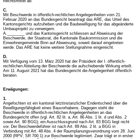
Rechtsmittel ab.
C.
Mit Beschwerde in öffentlich-rechtlichen Angelegenheiten vom 21.
Februar 2020 an das Bundesgericht beantragt das ARE, das Urteil des
Kantonsgerichts aufzuheben und die Baubewilligung für das abgeänderte
Umbauprojekt zu verweigern.
A.________ und das Kantonsgericht schliessen auf Abweisung der
Beschwerde, der Staatsrat, die Kantonale Baukommission und die
Einwohnergemeinde Binn auf Abweisung, soweit darauf eingetreten
werde. Das ARE hat keine weitere Stellungnahme eingereicht.
D.
Mit Verfügung vom 13. März 2020 hat der Präsident der I. öffentlich-
rechtlichen Abteilung der Beschwerde die aufschiebende Wirkung erteilt.
Am 11. August 2021 hat das Bundesgericht die Angelegenheit öffentlich
beraten.
Erwägungen:
1.
Angefochten ist ein kantonal letztinstanzlicher Endentscheid über die
Bewilligungsfähigkeit eines Bauvorhabens. Dagegen steht die
Beschwerde in öffentlich-rechtlichen Angelegenheiten an das
Bundesgericht offen (vgl.
Art. 82 lit. a,
Art. 86 Abs. 1 lit. d und Abs. 2
sowie
Art. 90 BGG
); ein Ausschlussgrund nach
Art. 83 BGG
liegt nicht
vor. Der Beschwerdeführer ist nach
Art. 89 Abs. 2 lit. a BGG
in
Verbindung mit
Art. 48 Abs. 4 der Raumplanungsverordnung vom 28. Juni
2000 (RPV; SR 700.1)
zur Beschwerde legitimiert. Zwar trägt er in erster