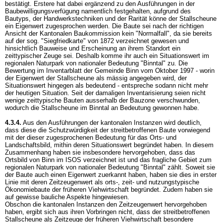
bestätigt. Erstere hat dabei ergänzend zu den Ausführungen in der
Baubewilligungsverfügung namentlich festgehalten, aufgrund des
Bautyps, der Handwerkstechniken und der Rarität könne der Stallscheune
ein Eigenwert zugesprochen werden. Die Baute sei nach der richtigen
Ansicht der Kantonalen Baukommission kein "Normalfall", da sie bereits
auf der sog. "Siegfriedkarte" von 1872 verzeichnet gewesen und
hinsichtlich Bauweise und Erscheinung an ihrem Standort ein
zeittypischer Zeuge sei. Deshalb komme ihr auch ein Situationswert im
regionalen Naturpark von nationaler Bedeutung "Binntal" zu. Die
Bewertung im Inventarblatt der Gemeinde Binn vom Oktober 1997 - worin
der Eigenwert der Stallscheune als mässig angegeben wird, der
Situationswert hingegen als bedeutend - entspreche sodann nicht mehr
der heutigen Situation. Seit der damaligen Inventarisierung seien nicht
wenige zeittypische Bauten ausserhalb der Bauzone verschwunden,
wodurch die Stallscheune im Binntal an Bedeutung gewonnen habe.
4.3.4.
Aus den Ausführungen der kantonalen Instanzen wird deutlich,
dass diese die Schutzwürdigkeit der streitbetroffenen Baute vorwiegend
mit der dieser zugesprochenen Bedeutung für das Orts- und
Landschaftsbild, mithin deren Situationswert begründet haben. In diesem
Zusammenhang haben sie insbesondere hervorgehoben, dass das
Ortsbild von Binn im ISOS verzeichnet ist und das fragliche Gebiet zum
regionalen Naturpark von nationaler Bedeutung "Binntal" zählt. Soweit sie
der Baute auch einen Eigenwert zuerkannt haben, haben sie dies in erster
Linie mit deren Zeitzeugenwert als orts-, zeit- und nutzungstypische
Ökonomiebaute der früheren Viehwirtschaft begründet. Zudem haben sie
auf gewisse bauliche Aspekte hingewiesen.
Obschon die kantonalen Instanzen den Zeitzeugenwert hervorgehoben
haben, ergibt sich aus ihren Vorbringen nicht, dass der streitbetroffenen
Stallscheune als Zeitzeuge der früheren Viehwirtschaft besondere