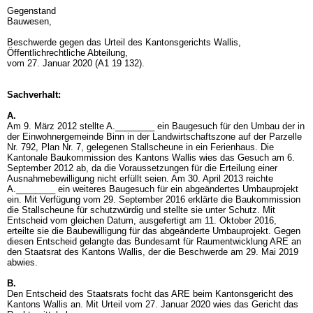
Gegenstand
Bauwesen,
Beschwerde gegen das Urteil des Kantonsgerichts Wallis,
Öffentlichrechtliche Abteilung,
vom 27. Januar 2020 (A1 19 132).
Sachverhalt:
A.
Am 9. März 2012 stellte A.________ ein Baugesuch für den Umbau der in
der Einwohnergemeinde Binn in der Landwirtschaftszone auf der Parzelle
Nr. 792, Plan Nr. 7, gelegenen Stallscheune in ein Ferienhaus. Die
Kantonale Baukommission des Kantons Wallis wies das Gesuch am 6.
September 2012 ab, da die Voraussetzungen für die Erteilung einer
Ausnahmebewilligung nicht erfüllt seien. Am 30. April 2013 reichte
A.________ ein weiteres Baugesuch für ein abgeändertes Umbauprojekt
ein. Mit Verfügung vom 29. September 2016 erklärte die Baukommission
die Stallscheune für schutzwürdig und stellte sie unter Schutz. Mit
Entscheid vom gleichen Datum, ausgefertigt am 11. Oktober 2016,
erteilte sie die Baubewilligung für das abgeänderte Umbauprojekt. Gegen
diesen Entscheid gelangte das Bundesamt für Raumentwicklung ARE an
den Staatsrat des Kantons Wallis, der die Beschwerde am 29. Mai 2019
abwies.
B.
Den Entscheid des Staatsrats focht das ARE beim Kantonsgericht des
Kantons Wallis an. Mit Urteil vom 27. Januar 2020 wies das Gericht das