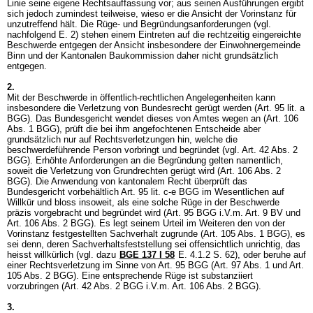
Linie seine eigene Rechtsauffassung vor; aus seinen Ausführungen ergibt
sich jedoch zumindest teilweise, wieso er die Ansicht der Vorinstanz für
unzutreffend hält. Die Rüge- und Begründungsanforderungen (vgl.
nachfolgend E. 2) stehen einem Eintreten auf die rechtzeitig eingereichte
Beschwerde entgegen der Ansicht insbesondere der Einwohnergemeinde
Binn und der Kantonalen Baukommission daher nicht grundsätzlich
entgegen.
2.
Mit der Beschwerde in öffentlich-rechtlichen Angelegenheiten kann
insbesondere die Verletzung von Bundesrecht gerügt werden (
Art. 95 lit. a
BGG
). Das Bundesgericht wendet dieses von Amtes wegen an (
Art. 106
Abs. 1 BGG
), prüft die bei ihm angefochtenen Entscheide aber
grundsätzlich nur auf Rechtsverletzungen hin, welche die
beschwerdeführende Person vorbringt und begründet (vgl.
Art. 42 Abs. 2
BGG
). Erhöhte Anforderungen an die Begründung gelten namentlich,
soweit die Verletzung von Grundrechten gerügt wird (
Art. 106 Abs. 2
BGG
). Die Anwendung von kantonalem Recht überprüft das
Bundesgericht vorbehältlich
Art. 95 lit. c-e BGG
im Wesentlichen auf
Willkür und bloss insoweit, als eine solche Rüge in der Beschwerde
präzis vorgebracht und begründet wird (
Art. 95 BGG
i.V.m.
Art. 9 BV
und
Art. 106 Abs. 2 BGG
). Es legt seinem Urteil im Weiteren den von der
Vorinstanz festgestellten Sachverhalt zugrunde (
Art. 105 Abs. 1 BGG
), es
sei denn, deren Sachverhaltsfeststellung sei offensichtlich unrichtig, das
heisst willkürlich (vgl. dazu
BGE 137 I 58
E. 4.1.2 S. 62), oder beruhe auf
einer Rechtsverletzung im Sinne von
Art. 95 BGG
(
Art. 97 Abs. 1 und
Art.
105 Abs. 2 BGG
). Eine entsprechende Rüge ist substanziiert
vorzubringen (
Art. 42 Abs. 2 BGG
i.V.m.
Art. 106 Abs. 2 BGG
).
3.