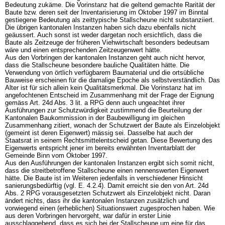
Bedeutung zukäme. Die Vorinstanz hat die geltend gemachte Rarität der
Baute bzw. deren seit der Inventarisierung im Oktober 1997 im Binntal
gestiegene Bedeutung als zeittypische Stallscheune nicht substanziiert.
Die übrigen kantonalen Instanzen haben sich dazu ebenfalls nicht
geäussert. Auch sonst ist weder dargetan noch ersichtlich, dass die
Baute als Zeitzeuge der früheren Viehwirtschaft besonders bedeutsam
wäre und einen entsprechenden Zeitzeugenwert hätte.
Aus den Vorbringen der kantonalen Instanzen geht auch nicht hervor,
dass die Stallscheune besondere bauliche Qualitäten hätte. Die
Verwendung von örtlich verfügbarem Baumaterial und die ortsübliche
Bauweise erscheinen für die damalige Epoche als selbstverständlich. Das
Alter ist für sich allein kein Qualitätsmerkmal. Die Vorinstanz hat im
angefochtenen Entscheid im Zusammenhang mit der Frage der Eignung
gemäss
Art. 24d Abs. 3 lit. a RPG
denn auch ungeachtet ihrer
Ausführungen zur Schutzwürdigkeit zustimmend die Beurteilung der
Kantonalen Baukommission in der Baubewilligung im gleichen
Zusammenhang zitiert, wonach der Schutzwert der Baute als Einzelobjekt
(gemeint ist deren Eigenwert) mässig sei. Dasselbe hat auch der
Staatsrat in seinem Rechtsmittelentscheid getan. Diese Bewertung des
Eigenwerts entspricht jener im bereits erwähnten Inventarblatt der
Gemeinde Binn vom Oktober 1997.
Aus den Ausführungen der kantonalen Instanzen ergibt sich somit nicht,
dass die streitbetroffene Stallscheune einen nennenswerten Eigenwert
hätte. Die Baute ist im Weiteren jedenfalls in verschiedener Hinsicht
sanierungsbedürftig (vgl. E. 4.2.4). Damit erreicht sie den von
Art. 24d
Abs. 2 RPG
vorausgesetzten Schutzwert als Einzelobjekt nicht. Daran
ändert nichts, dass ihr die kantonalen Instanzen zusätzlich und
vorwiegend einen (erheblichen) Situationswert zugesprochen haben. Wie
aus deren Vorbringen hervorgeht, war dafür in erster Linie
ausschlaggebend, dass es sich bei der Stallscheune um eine für das