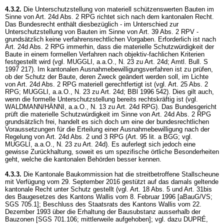
4.3.2.
Die Unterschutzstellung von materiell schützenswerten Bauten im
Sinne von
Art. 24d Abs. 2 RPG
richtet sich nach dem kantonalen Recht.
Das Bundesrecht enthält diesbezüglich - im Unterschied zur
Unterschutzstellung von Bauten im Sinne von
Art. 39 Abs. 2 RPV
-
grundsätzlich keine verfahrensrechtlichen Vorgaben. Erforderlich ist nach
Art. 24d Abs. 2 RPG
immerhin, dass die materielle Schutzwürdigkeit der
Baute in einem formellen Verfahren nach objektiv-fachlichen Kriterien
festgestellt wird (vgl. MUGGLI, a.a.O., N. 23 zu Art. 24d; Amtl. Bull. S
1997 217). Im kantonalen Ausnahmebewilligungsverfahren ist zu prüfen,
ob der Schutz der Baute, deren Zweck geändert werden soll, im Lichte
von
Art. 24d Abs. 2 RPG
materiell gerechtfertigt ist (vgl.
Art. 25 Abs. 2
RPG
; MUGGLI, a.a.O., N. 23 zu Art. 24d; BBl 1996 542). Dies gilt auch,
wenn die formelle Unterschutzstellung bereits rechtskräftig ist (vgl.
WALDMANN/HÄNNI, a.a.O., N. 13 zu
Art. 24d RPG
). Das Bundesgericht
prüft die materielle Schutzwürdigkeit im Sinne von
Art. 24d Abs. 2 RPG
grundsätzlich frei, handelt es sich doch um eine der bundesrechtlichen
Voraussetzungen für die Erteilung einer Ausnahmebewilligung nach der
Regelung von
Art. 24d Abs. 2 und 3 RPG
(
Art. 95 lit. a BGG
; vgl.
MUGGLI, a.a.O., N. 23 zu Art. 24d). Es auferlegt sich jedoch eine
gewisse Zurückhaltung, soweit es um spezifische örtliche Besonderheiten
geht, welche die kantonalen Behörden besser kennen.
4.3.3.
Die Kantonale Baukommission hat die streitbetroffene Stallscheune
mit Verfügung vom 29. September 2016 gestützt auf das damals geltende
kantonale Recht unter Schutz gestellt (vgl. Art. 18 Abs. 5 und Art. 31bis
des Baugesetzes des Kantons Wallis vom 8. Februar 1996 [aBauG/VS;
SGS 705.1]; Beschluss des Staatsrats des Kantons Wallis vom 22.
Dezember 1993 über die Erhaltung der Bausubstanz ausserhalb der
Bauzonen [SGS 701.106; mittlerweile aufgehoben]; vgl. dazu DUPRÉ,