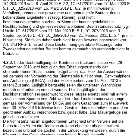
1C_204/2019 vom 8. April 2020 E.2.2; 1C_617/2019 vom 27. Mai 2020 E.
5.1; 1C_325/2018 vom 15. März 2019 E. 6.2; je mit Hinweisen).
Verfallene, unbrauchbar gewordene und abbruchreife Bauten, deren
Lebensdauer abgelaufen ist (sog. Ruinen), sind nicht
bestimmungsgemäss nutzbar im Sinne der bundesgerichtlichen
Rechtsprechung und geniessen deshalb keinen Besitzstandsschutz (vgl.
Urteile 1C_617/2019 vom 27. Mai 2020 E. 5.1; 1C_207/2015 vom 9.
September 2015 E. 4.1; 1C_356/2010 vom 21. Februar 2011 E. 2.4; je mit
Hinweisen). Sie fallen daher auch nicht in den Anwendungsbereich von
Art. 24d RPG
. Eine auf diese Bestimmung gestützte Nutzungs- oder
Zweckänderung solcher Bauten kommt demnach von vornherein nicht in
Betracht.
4.2.3.
In der Baubewilligung der Kantonalen Baukommission vom 29.
September 2016 wird bezüglich des Erhaltungszustands der
streitbetroffenen Stallscheune festgehalten, das Holz der Aussenwände
sei gemäss der Vormeinung der Dienststelle für Hochbau, Denkmalpflege
und Archäologie (DHDA) und der Holzexpertise vom 18. April 2013 in
gutem Zustand. Lediglich bergseitig seien die untersten Wandhölzer
morsch und müssten ersetzt werden. Die Tragfähigkeit der
Dachkonstruktion sei geschwächt; diese müsse ersetzt oder mit einem
zusätzlichen Sparren verstärkt werden. Das Trockenmauerwerk zeige
gemäss der Vormeinung der DHDA und dem Gutachten zum Mauerwerk
vom 30. März 2016 teilweise loses Gestein, das sich teilweise aus dem
geordneten Aufbau verschoben bzw. gelöst habe. Das Mauergefüge sei
gründlich zu reinigen.
Die Vorinstanz hat im angefochtenen Entscheid unter Verweis auf die
Fotos in den Akten die Dachkonstruktion ebenfalls als geschwächt
bezeichnet und auf die Löcher in der Eindeckung verwiesen, durch die
Wasser in das Gebäude eindringen könne. Es sei deshalb