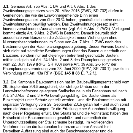
3.1.
Gemäss
Art. 75b Abs. 1 BV
und Art. 6 Abs. 1 des
Zweitwohnungsgesetzes vom 20. März 2015 (ZWG; SR 702) dürfen in
Gemeinden, die wie die Einwohnergemeinde Binn einen
Zweitwohnungsanteil von über 20 % haben, grundsätzlich keine neuen
Zweitwohnungen bewilligt werden. Das Zweitwohnungsgesetz sieht
hiervon verschiedene Ausnahmen vor (vgl.
Art. 6 Abs. 2 ZWG
). Vorliegend
kommt einzig
Art. 9 Abs. 2 ZWG
in Betracht. Danach beurteilt sich
ausserhalb von Bauzonen die Zulässigkeit neuer Wohnungen ohne
Nutzungsbeschränkungen im Sinne von
Art. 7 Abs. 1 ZWG
nach den
Bestimmungen der Raumplanungsgesetzgebung. Dieser Verweis bezieht
sich nicht auf sämtliche Bestimmungen über das Bauen ausserhalb der
Bauzone, sondern nur auf diejenigen betreffend geschützte Bauten,
mithin lediglich auf Art. 24d Abs. 2 und 3 des Raumplanungsgesetzes
vom 22. Juni 1979 (RPG; SR 700) sowie
Art. 39 Abs. 2-5 RPV
der
Raumplanungsverordnung vom 28. Juni 2000 (RPV; SR 700.1), jeweils in
Verbindung mit
Art. 43a RPV
(
BGE 145 II 83
E. 7.2 f.).
3.2.
Die Kantonale Baukommission hat im Baubewilligungsentscheid vom
29. September 2016 ausgeführt, der strittige Umbau der in der
Landwirtschaftszone gelegenen Stallscheune in ein Ferienhaus sei nach
Art. 24d Abs. 2 und 3 RPG
bewilligungsfähig. Die Baute könne als
Einzelobjekt unter Schutz gestellt werden - was die Baukommission mit
separater Verfügung vom 29. September 2016 getan hat - und auch sonst
seien die Voraussetzungen für die Erteilung einer Ausnahmebewilligung
nach dieser Regelung erfüllt. Der Staatsrat und die Vorinstanz haben den
Entscheid der Baukommission geschützt und namentlich die
Unterschutzstellung der Stallscheune bestätigt. Im vorliegenden
Verfahren halten die kantonalen Instanzen an ihrer Ansicht fest.
Derselben Auffassung sind auch der Beschwerdegegner und die