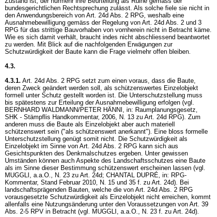
Zustand ist, der nurmehr ihre Beurteilung als Ruine gemäss der
bundesgerichtlichen Rechtsprechung zulässt. Als solche fiele sie nicht in
den Anwendungsbereich von
Art. 24d Abs. 2 RPG
, weshalb eine
Ausnahmebewilligung gemäss der Regelung von
Art. 24d Abs. 2 und 3
RPG
für das strittige Bauvorhaben von vornherein nicht in Betracht käme.
Wie es sich damit verhält, braucht indes nicht abschliessend beantwortet
zu werden. Mit Blick auf die nachfolgenden Erwägungen zur
Schutzwürdigkeit der Baute kann die Frage vielmehr offen bleiben.
4.3.
4.3.1.
Art. 24d Abs. 2 RPG
setzt zum einen voraus, dass die Baute,
deren Zweck geändert werden soll, als schützenswertes Einzelobjekt
formell unter Schutz gestellt worden ist. Die Unterschutzstellung muss
bis spätestens zur Erteilung der Ausnahmebewilligung erfolgen (vgl.
BERNHARD WALDMANN/PETER HÄNNI, in: Raumplanungsgesetz,
SHK - Stämpflis Handkommentar, 2006, N. 13 zu
Art. 24d RPG
). Zum
anderen muss die Baute als Einzelobjekt aber auch materiell
schützenswert sein ("als schützenswert anerkannt"). Eine bloss formelle
Unterschutzstellung genügt somit nicht. Die Schutzwürdigkeit als
Einzelobjekt im Sinne von
Art. 24d Abs. 2 RPG
kann sich aus
Gesichtspunkten des Denkmalschutzes ergeben. Unter gewissen
Umständen können auch Aspekte des Landschaftsschutzes eine Baute
als im Sinne dieser Bestimmung schützenswert erscheinen lassen (vgl.
MUGGLI, a.a.O., N. 23 zu Art. 24d; CHANTAL DUPRÉ, in: RPG-
Kommentar, Stand Februar 2010, N. 15 und 35 f. zu Art. 24d). Bei
landschaftsprägenden Bauten, welche die von
Art. 24d Abs. 2 RPG
vorausgesetzte Schutzwürdigkeit als Einzelobjekt nicht erreichen, kommt
allenfalls eine Nutzungsänderung unter den Voraussetzungen von
Art. 39
Abs. 2-5 RPV
in Betracht (vgl. MUGGLI, a.a.O., N. 23 f. zu Art. 24d).