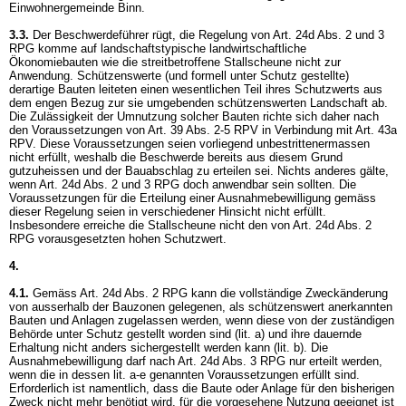
Einwohnergemeinde Binn.
3.3.
Der Beschwerdeführer rügt, die Regelung von
Art. 24d Abs. 2 und 3
RPG
komme auf landschaftstypische landwirtschaftliche
Ökonomiebauten wie die streitbetroffene Stallscheune nicht zur
Anwendung. Schützenswerte (und formell unter Schutz gestellte)
derartige Bauten leiteten einen wesentlichen Teil ihres Schutzwerts aus
dem engen Bezug zur sie umgebenden schützenswerten Landschaft ab.
Die Zulässigkeit der Umnutzung solcher Bauten richte sich daher nach
den Voraussetzungen von
Art. 39 Abs. 2-5 RPV
in Verbindung mit
Art. 43a
RPV
. Diese Voraussetzungen seien vorliegend unbestrittenermassen
nicht erfüllt, weshalb die Beschwerde bereits aus diesem Grund
gutzuheissen und der Bauabschlag zu erteilen sei. Nichts anderes gälte,
wenn
Art. 24d Abs. 2 und 3 RPG
doch anwendbar sein sollten. Die
Voraussetzungen für die Erteilung einer Ausnahmebewilligung gemäss
dieser Regelung seien in verschiedener Hinsicht nicht erfüllt.
Insbesondere erreiche die Stallscheune nicht den von
Art. 24d Abs. 2
RPG
vorausgesetzten hohen Schutzwert.
4.
4.1.
Gemäss
Art. 24d Abs. 2 RPG
kann die vollständige Zweckänderung
von ausserhalb der Bauzonen gelegenen, als schützenswert anerkannten
Bauten und Anlagen zugelassen werden, wenn diese von der zuständigen
Behörde unter Schutz gestellt worden sind (lit. a) und ihre dauernde
Erhaltung nicht anders sichergestellt werden kann (lit. b). Die
Ausnahmebewilligung darf nach
Art. 24d Abs. 3 RPG
nur erteilt werden,
wenn die in dessen lit. a-e genannten Voraussetzungen erfüllt sind.
Erforderlich ist namentlich, dass die Baute oder Anlage für den bisherigen
Zweck nicht mehr benötigt wird, für die vorgesehene Nutzung geeignet ist