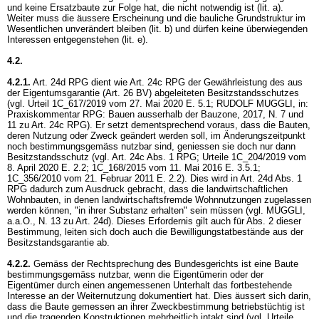
und keine Ersatzbaute zur Folge hat, die nicht notwendig ist (lit. a).
Weiter muss die äussere Erscheinung und die bauliche Grundstruktur im
Wesentlichen unverändert bleiben (lit. b) und dürfen keine überwiegenden
Interessen entgegenstehen (lit. e).
4.2.
4.2.1.
Art. 24d RPG
dient wie
Art. 24c RPG
der Gewährleistung des aus
der Eigentumsgarantie (
Art. 26 BV
) abgeleiteten Besitzstandsschutzes
(vgl. Urteil 1C_617/2019 vom 27. Mai 2020 E. 5.1; RUDOLF MUGGLI, in:
Praxiskommentar RPG: Bauen ausserhalb der Bauzone, 2017, N. 7 und
11 zu
Art. 24c RPG
). Er setzt dementsprechend voraus, dass die Bauten,
deren Nutzung oder Zweck geändert werden soll, im Änderungszeitpunkt
noch bestimmungsgemäss nutzbar sind, geniessen sie doch nur dann
Besitzstandsschutz (vgl.
Art. 24c Abs. 1 RPG
; Urteile 1C_204/2019 vom
8. April 2020 E. 2.2; 1C_168/2015 vom 11. Mai 2016 E. 3.5.1;
1C_356/2010 vom 21. Februar 2011 E. 2.2). Dies wird in
Art. 24d Abs. 1
RPG
dadurch zum Ausdruck gebracht, dass die landwirtschaftlichen
Wohnbauten, in denen landwirtschaftsfremde Wohnnutzungen zugelassen
werden können, "in ihrer Substanz erhalten" sein müssen (vgl. MUGGLI,
a.a.O., N. 13 zu Art. 24d). Dieses Erfordernis gilt auch für Abs. 2 dieser
Bestimmung, leiten sich doch auch die Bewilligungstatbestände aus der
Besitzstandsgarantie ab.
4.2.2.
Gemäss der Rechtsprechung des Bundesgerichts ist eine Baute
bestimmungsgemäss nutzbar, wenn die Eigentümerin oder der
Eigentümer durch einen angemessenen Unterhalt das fortbestehende
Interesse an der Weiternutzung dokumentiert hat. Dies äussert sich darin,
dass die Baute gemessen an ihrer Zweckbestimmung betriebstüchtig ist
und die tragenden Konstruktionen mehrheitlich intakt sind (vgl. Urteile