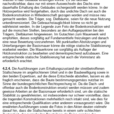
nachvollziehbar, dass nur mit einem Auswechseln des Dachs eine
dauerhafte Erhaltung des Gebäudes sichergestellt werden könne. In der
Holzexpertise wird festgehalten, durch das undichte Dach sei auch die
Bodenkonstruktion in Mitleidenschaft gezogen worden und müsse neu
gemacht werden. Die Träger, sog. Dielbäume, seien für die neue Nutzung
unterdimensioniert. Die Gebrauchstauglichkeit könne so nicht ge
währleistet werden. In der Legende zum Foto der Bodenkonstruktion wird
auf die morschen Stellen, besonders an den Auflagerpunkten bei den
Trägern, Dielbäumen hingewiesen. Im Gutachten zum Mauerwerk wird
empfohlen, dieses sorgfältig auf Fundamenttiefe freizulegen und danach
eine neue Bewertung vorzunehmen. Mit punktuellen Abstützungen und
Unterfangungen der Basismauer könne die nötige statische Stabilisierung
erarbeitet werden. Die Mauerkrone sei sorgfältig als Auflager der
Holzkonstruktion zu bearbeiten und dementsprechend aufzubauen. Eine
entsprechende statische Stabilisierung hat auch die Vorinstanz als
erforderlich erachtet.
4.2.4.
Die Ausführungen zum Erhaltungszustand der streitbetroffenen
Stallscheune im angefochtenen Urteil und in der Baubewilligung sowie in
den beiden Expertisen, auf die diese Entscheide abstellen, lassen es als
fraglich erscheinen, dass die Baute bestimmungsgemäss nutzbar im
Sinne der bundesgerichtlichen Rechtsprechung ist. Da die Dach- und
offenbar auch die Bodenkonstruktion ersetzt werden müssen und zudem
gewisse Arbeiten an der Basismauer erforderlich sind, um die statische
Stabilität zu gewährleisten, ist insbesondere nur schwer vorstellbar, dass
die tragenden Konstruktionen mehrheitlich noch intakt sind, wie dies für
eine entsprechende Qualifikation unter anderem vorausgesetzt wäre. Die
erwähnten Ausführungen sowie die Fotos in den Akten deuten vielmehr
darauf hin, dass die Stallscheune bereits in einem sehr schlechten