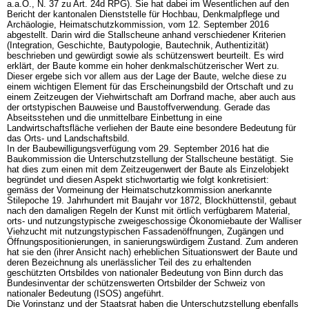
a.a.O., N. 37 zu
Art. 24d RPG
). Sie hat dabei im Wesentlichen auf den
Bericht der kantonalen Dienststelle für Hochbau, Denkmalpflege und
Archäologie, Heimatschutzkommission, vom 12. September 2016
abgestellt. Darin wird die Stallscheune anhand verschiedener Kriterien
(Integration, Geschichte, Bautypologie, Bautechnik, Authentizität)
beschrieben und gewürdigt sowie als schützenswert beurteilt. Es wird
erklärt, der Baute komme ein hoher denkmalschützerischer Wert zu.
Dieser ergebe sich vor allem aus der Lage der Baute, welche diese zu
einem wichtigen Element für das Erscheinungsbild der Ortschaft und zu
einem Zeitzeugen der Viehwirtschaft am Dorfrand mache, aber auch aus
der ortstypischen Bauweise und Baustoffverwendung. Gerade das
Abseitsstehen und die unmittelbare Einbettung in eine
Landwirtschaftsfläche verliehen der Baute eine besondere Bedeutung für
das Orts- und Landschaftsbild.
In der Baubewilligungsverfügung vom 29. September 2016 hat die
Baukommission die Unterschutzstellung der Stallscheune bestätigt. Sie
hat dies zum einen mit dem Zeitzeugenwert der Baute als Einzelobjekt
begründet und diesen Aspekt stichwortartig wie folgt konkretisiert:
gemäss der Vormeinung der Heimatschutzkommission anerkannte
Stilepoche 19. Jahrhundert mit Baujahr vor 1872, Blockhüttenstil, gebaut
nach den damaligen Regeln der Kunst mit örtlich verfügbarem Material,
orts- und nutzungstypische zweigeschossige Ökonomiebaute der Walliser
Viehzucht mit nutzungstypischen Fassadenöffnungen, Zugängen und
Öffnungspositionierungen, in sanierungswürdigem Zustand. Zum anderen
hat sie den (ihrer Ansicht nach) erheblichen Situationswert der Baute und
deren Bezeichnung als unerlässlicher Teil des zu erhaltenden
geschützten Ortsbildes von nationaler Bedeutung von Binn durch das
Bundesinventar der schützenswerten Ortsbilder der Schweiz von
nationaler Bedeutung (ISOS) angeführt.
Die Vorinstanz und der Staatsrat haben die Unterschutzstellung ebenfalls