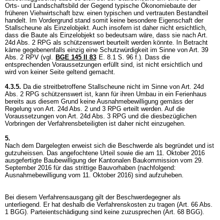
Orts- und Landschaftsbild der Gegend typische Ökonomiebaute der
früheren Viehwirtschaft bzw. einen typischen und vertrauten Bestandteil
handelt. Im Vordergrund stand somit keine besondere Eigenschaft der
Stallscheune als Einzelobjekt. Auch insofern ist daher nicht ersichtlich,
dass die Baute als Einzelobjekt so bedeutsam wäre, dass sie nach
Art.
24d Abs. 2 RPG
als schützenswert beurteilt werden könnte. In Betracht
käme gegebenenfalls einzig eine Schutzwürdigkeit im Sinne von
Art. 39
Abs. 2 RPV
(vgl.
BGE 145 II 83
E. 8.1 S. 96 f.). Dass die
entsprechenden Voraussetzungen erfüllt sind, ist nicht ersichtlich und
wird von keiner Seite geltend gemacht.
4.3.5.
Da die streitbetroffene Stallscheune nicht im Sinne von
Art. 24d
Abs. 2 RPG
schützenswert ist, kann für ihren Umbau in ein Ferienhaus
bereits aus diesem Grund keine Ausnahmebewilligung gemäss der
Regelung von
Art. 24d Abs. 2 und 3 RPG
erteilt werden. Auf die
Voraussetzungen von
Art. 24d Abs. 3 RPG
und die diesbezüglichen
Vorbringen der Verfahrensbeteiligten ist daher nicht einzugehen.
5.
Nach dem Dargelegten erweist sich die Beschwerde als begründet und ist
gutzuheissen. Das angefochtene Urteil sowie die am 11. Oktober 2016
ausgefertigte Baubewilligung der Kantonalen Baukommission vom 29.
September 2016 für das strittige Bauvorhaben (nachfolgend:
Ausnahmebewilligung vom 11. Oktober 2016) sind aufzuheben.
Bei diesem Verfahrensausgang gilt der Beschwerdegegner als
unterliegend. Er hat deshalb die Verfahrenskosten zu tragen (
Art. 66 Abs.
1 BGG
). Parteientschädigung sind keine zuzusprechen (
Art. 68 BGG
).