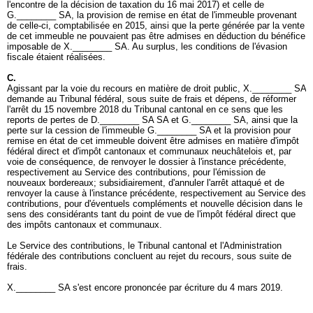
l'encontre de la décision de taxation du 16 mai 2017) et celle de
G.________ SA, la provision de remise en état de l'immeuble provenant
de celle-ci, comptabilisée en 2015, ainsi que la perte générée par la vente
de cet immeuble ne pouvaient pas être admises en déduction du bénéfice
imposable de X.________ SA. Au surplus, les conditions de l'évasion
fiscale étaient réalisées.
C.
Agissant par la voie du recours en matière de droit public, X.________ SA
demande au Tribunal fédéral, sous suite de frais et dépens, de réformer
l'arrêt du 15 novembre 2018 du Tribunal cantonal en ce sens que les
reports de pertes de D.________ SA SA et G.________ SA, ainsi que la
perte sur la cession de l'immeuble G.________ SA et la provision pour
remise en état de cet immeuble doivent être admises en matière d'impôt
fédéral direct et d'impôt cantonaux et communaux neuchâtelois et, par
voie de conséquence, de renvoyer le dossier à l'instance précédente,
respectivement au Service des contributions, pour l'émission de
nouveaux bordereaux; subsidiairement, d'annuler l'arrêt attaqué et de
renvoyer la cause à l'instance précédente, respectivement au Service des
contributions, pour d'éventuels compléments et nouvelle décision dans le
sens des considérants tant du point de vue de l'impôt fédéral direct que
des impôts cantonaux et communaux.
Le Service des contributions, le Tribunal cantonal et l'Administration
fédérale des contributions concluent au rejet du recours, sous suite de
frais.
X.________ SA s'est encore prononcée par écriture du 4 mars 2019.