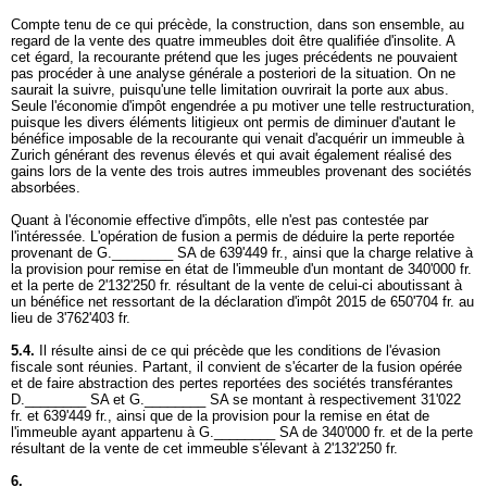
Compte tenu de ce qui précède, la construction, dans son ensemble, au
regard de la vente des quatre immeubles doit être qualifiée d'insolite. A
cet égard, la recourante prétend que les juges précédents ne pouvaient
pas procéder à une analyse générale a posteriori de la situation. On ne
saurait la suivre, puisqu'une telle limitation ouvrirait la porte aux abus.
Seule l'économie d'impôt engendrée a pu motiver une telle restructuration,
puisque les divers éléments litigieux ont permis de diminuer d'autant le
bénéfice imposable de la recourante qui venait d'acquérir un immeuble à
Zurich générant des revenus élevés et qui avait également réalisé des
gains lors de la vente des trois autres immeubles provenant des sociétés
absorbées.
Quant à l'économie effective d'impôts, elle n'est pas contestée par
l'intéressée. L'opération de fusion a permis de déduire la perte reportée
provenant de G.________ SA de 639'449 fr., ainsi que la charge relative à
la provision pour remise en état de l'immeuble d'un montant de 340'000 fr.
et la perte de 2'132'250 fr. résultant de la vente de celui-ci aboutissant à
un bénéfice net ressortant de la déclaration d'impôt 2015 de 650'704 fr. au
lieu de 3'762'403 fr.
5.4.
Il résulte ainsi de ce qui précède que les conditions de l'évasion
fiscale sont réunies. Partant, il convient de s'écarter de la fusion opérée
et de faire abstraction des pertes reportées des sociétés transférantes
D.________ SA et G.________ SA se montant à respectivement 31'022
fr. et 639'449 fr., ainsi que de la provision pour la remise en état de
l'immeuble ayant appartenu à G.________ SA de 340'000 fr. et de la perte
résultant de la vente de cet immeuble s'élevant à 2'132'250 fr.
6.