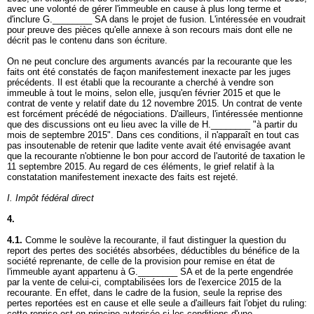
avec une volonté de gérer l'immeuble en cause à plus long terme et
d'inclure G.________ SA dans le projet de fusion. L'intéressée en voudrait
pour preuve des pièces qu'elle annexe à son recours mais dont elle ne
décrit pas le contenu dans son écriture.
On ne peut conclure des arguments avancés par la recourante que les
faits ont été constatés de façon manifestement inexacte par les juges
précédents. Il est établi que la recourante a cherché à vendre son
immeuble à tout le moins, selon elle, jusqu'en février 2015 et que le
contrat de vente y relatif date du 12 novembre 2015. Un contrat de vente
est forcément précédé de négociations. D'ailleurs, l'intéressée mentionne
que des discussions ont eu lieu avec la ville de H.________ "à partir du
mois de septembre 2015". Dans ces conditions, il n'apparaît en tout cas
pas insoutenable de retenir que ladite vente avait été envisagée avant
que la recourante n'obtienne le bon pour accord de l'autorité de taxation le
11 septembre 2015. Au regard de ces éléments, le grief relatif à la
constatation manifestement inexacte des faits est rejeté.
I. Impôt fédéral direct
4.
4.1.
Comme le soulève la recourante, il faut distinguer la question du
report des pertes des sociétés absorbées, déductibles du bénéfice de la
société reprenante, de celle de la provision pour remise en état de
l'immeuble ayant appartenu à G.________ SA et de la perte engendrée
par la vente de celui-ci, comptabilisées lors de l'exercice 2015 de la
recourante. En effet, dans le cadre de la fusion, seule la reprise des
pertes reportées est en cause et elle seule a d'ailleurs fait l'objet du ruling:
cette reprise est en principe autorisée si les conditions d'une