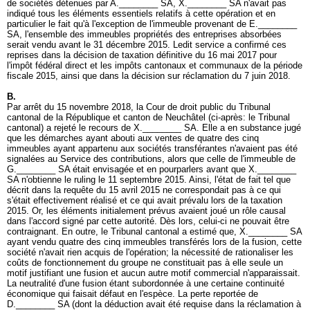
de sociétés détenues par A.________ SA, X.________ SA n'avait pas
indiqué tous les éléments essentiels relatifs à cette opération et en
particulier le fait qu'à l'exception de l'immeuble provenant de E.________
SA, l'ensemble des immeubles propriétés des entreprises absorbées
serait vendu avant le 31 décembre 2015. Ledit service a confirmé ces
reprises dans la décision de taxation définitive du 16 mai 2017 pour
l'impôt fédéral direct et les impôts cantonaux et communaux de la période
fiscale 2015, ainsi que dans la décision sur réclamation du 7 juin 2018.
B.
Par arrêt du 15 novembre 2018, la Cour de droit public du Tribunal
cantonal de la République et canton de Neuchâtel (ci-après: le Tribunal
cantonal) a rejeté le recours de X.________ SA. Elle a en substance jugé
que les démarches ayant abouti aux ventes de quatre des cinq
immeubles ayant appartenu aux sociétés transférantes n'avaient pas été
signalées au Service des contributions, alors que celle de l'immeuble de
G.________ SA était envisagée et en pourparlers avant que X.________
SA n'obtienne le ruling le 11 septembre 2015. Ainsi, l'état de fait tel que
décrit dans la requête du 15 avril 2015 ne correspondait pas à ce qui
s'était effectivement réalisé et ce qui avait prévalu lors de la taxation
2015. Or, les éléments initialement prévus avaient joué un rôle causal
dans l'accord signé par cette autorité. Dès lors, celui-ci ne pouvait être
contraignant. En outre, le Tribunal cantonal a estimé que, X.________ SA
ayant vendu quatre des cinq immeubles transférés lors de la fusion, cette
société n'avait rien acquis de l'opération; la nécessité de rationaliser les
coûts de fonctionnement du groupe ne constituait pas à elle seule un
motif justifiant une fusion et aucun autre motif commercial n'apparaissait.
La neutralité d'une fusion étant subordonnée à une certaine continuité
économique qui faisait défaut en l'espèce. La perte reportée de
D.________ SA (dont la déduction avait été requise dans la réclamation à