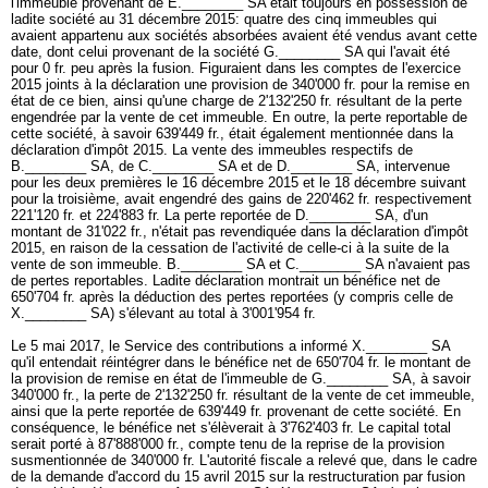
l'immeuble provenant de E.________ SA était toujours en possession de
ladite société au 31 décembre 2015: quatre des cinq immeubles qui
avaient appartenu aux sociétés absorbées avaient été vendus avant cette
date, dont celui provenant de la société G.________ SA qui l'avait été
pour 0 fr. peu après la fusion. Figuraient dans les comptes de l'exercice
2015 joints à la déclaration une provision de 340'000 fr. pour la remise en
état de ce bien, ainsi qu'une charge de 2'132'250 fr. résultant de la perte
engendrée par la vente de cet immeuble. En outre, la perte reportable de
cette société, à savoir 639'449 fr., était également mentionnée dans la
déclaration d'impôt 2015. La vente des immeubles respectifs de
B.________ SA, de C.________ SA et de D.________ SA, intervenue
pour les deux premières le 16 décembre 2015 et le 18 décembre suivant
pour la troisième, avait engendré des gains de 220'462 fr. respectivement
221'120 fr. et 224'883 fr. La perte reportée de D.________ SA, d'un
montant de 31'022 fr., n'était pas revendiquée dans la déclaration d'impôt
2015, en raison de la cessation de l'activité de celle-ci à la suite de la
vente de son immeuble. B.________ SA et C.________ SA n'avaient pas
de pertes reportables. Ladite déclaration montrait un bénéfice net de
650'704 fr. après la déduction des pertes reportées (y compris celle de
X.________ SA) s'élevant au total à 3'001'954 fr.
Le 5 mai 2017, le Service des contributions a informé X.________ SA
qu'il entendait réintégrer dans le bénéfice net de 650'704 fr. le montant de
la provision de remise en état de l'immeuble de G.________ SA, à savoir
340'000 fr., la perte de 2'132'250 fr. résultant de la vente de cet immeuble,
ainsi que la perte reportée de 639'449 fr. provenant de cette société. En
conséquence, le bénéfice net s'élèverait à 3'762'403 fr. Le capital total
serait porté à 87'888'000 fr., compte tenu de la reprise de la provision
susmentionnée de 340'000 fr. L'autorité fiscale a relevé que, dans le cadre
de la demande d'accord du 15 avril 2015 sur la restructuration par fusion