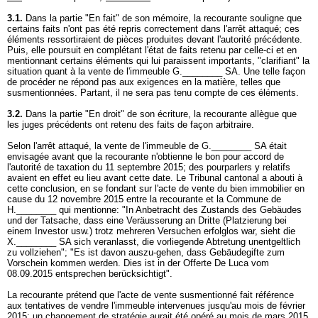
3.1.
Dans la partie "En fait" de son mémoire, la recourante souligne que
certains faits n'ont pas été repris correctement dans l'arrêt attaqué; ces
éléments ressortiraient de pièces produites devant l'autorité précédente.
Puis, elle poursuit en complétant l'état de faits retenu par celle-ci et en
mentionnant certains éléments qui lui paraissent importants, "clarifiant" la
situation quant à la vente de l'immeuble G.________ SA. Une telle façon
de procéder ne répond pas aux exigences en la matière, telles que
susmentionnées. Partant, il ne sera pas tenu compte de ces éléments.
3.2.
Dans la partie "En droit" de son écriture, la recourante allègue que
les juges précédents ont retenu des faits de façon arbitraire.
Selon l'arrêt attaqué, la vente de l'immeuble de G.________ SA était
envisagée avant que la recourante n'obtienne le bon pour accord de
l'autorité de taxation du 11 septembre 2015; des pourparlers y relatifs
avaient en effet eu lieu avant cette date. Le Tribunal cantonal a abouti à
cette conclusion, en se fondant sur l'acte de vente du bien immobilier en
cause du 12 novembre 2015 entre la recourante et la Commune de
H.________ qui mentionne: "In Anbetracht des Zustands des Gebäudes
und der Tatsache, dass eine Veräusserung an Dritte (Platzierung bei
einem Investor usw.) trotz mehreren Versuchen erfolglos war, sieht die
X.________ SA sich veranlasst, die vorliegende Abtretung unentgeltlich
zu vollziehenʺ; ʺEs ist davon auszu-gehen, dass Gebäudegifte zum
Vorschein kommen werden. Dies ist in der Offerte De Luca vom
08.09.2015 entsprechen berücksichtigtʺ.
La recourante prétend que l'acte de vente susmentionné fait référence
aux tentatives de vendre l'immeuble intervenues jusqu'au mois de février
2015; un changement de stratégie aurait été opéré au mois de mars 2015,