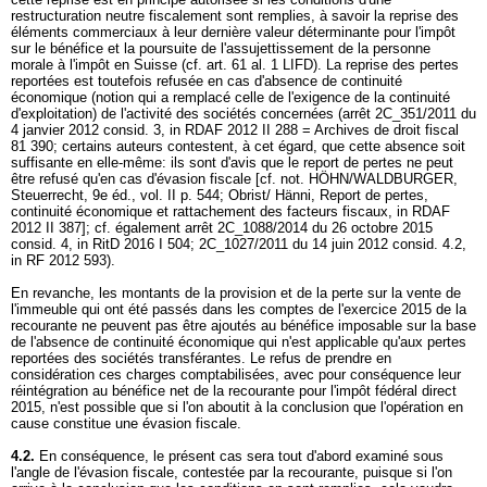
restructuration neutre fiscalement sont remplies, à savoir la reprise des
éléments commerciaux à leur dernière valeur déterminante pour l'impôt
sur le bénéfice et la poursuite de l'assujettissement de la personne
morale à l'impôt en Suisse (cf.
art. 61 al. 1 LIFD
). La reprise des pertes
reportées est toutefois refusée en cas d'absence de continuité
économique (notion qui a remplacé celle de l'exigence de la continuité
d'exploitation) de l'activité des sociétés concernées (arrêt 2C_351/2011 du
4 janvier 2012 consid. 3, in RDAF 2012 II 288 = Archives de droit fiscal
81 390; certains auteurs contestent, à cet égard, que cette absence soit
suffisante en elle-même: ils sont d'avis que le report de pertes ne peut
être refusé qu'en cas d'évasion fiscale [cf. not. HÖHN/WALDBURGER,
Steuerrecht, 9e éd., vol. II p. 544; Obrist/ Hänni, Report de pertes,
continuité économique et rattachement des facteurs fiscaux, in RDAF
2012 II 387]; cf. également arrêt 2C_1088/2014 du 26 octobre 2015
consid. 4, in RitD 2016 I 504; 2C_1027/2011 du 14 juin 2012 consid. 4.2,
in RF 2012 593).
En revanche, les montants de la provision et de la perte sur la vente de
l'immeuble qui ont été passés dans les comptes de l'exercice 2015 de la
recourante ne peuvent pas être ajoutés au bénéfice imposable sur la base
de l'absence de continuité économique qui n'est applicable qu'aux pertes
reportées des sociétés transférantes. Le refus de prendre en
considération ces charges comptabilisées, avec pour conséquence leur
réintégration au bénéfice net de la recourante pour l'impôt fédéral direct
2015, n'est possible que si l'on aboutit à la conclusion que l'opération en
cause constitue une évasion fiscale.
4.2.
En conséquence, le présent cas sera tout d'abord examiné sous
l'angle de l'évasion fiscale, contestée par la recourante, puisque si l'on