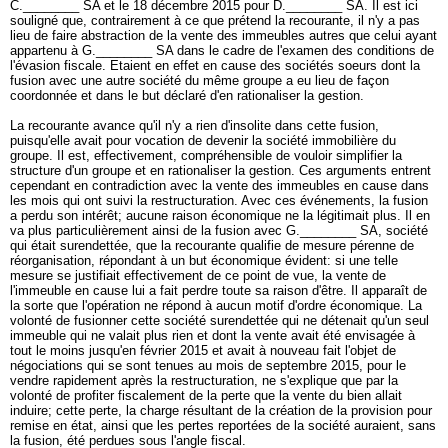
C.________ SA et le 18 décembre 2015 pour D.________ SA. Il est ici
souligné que, contrairement à ce que prétend la recourante, il n'y a pas
lieu de faire abstraction de la vente des immeubles autres que celui ayant
appartenu à G.________ SA dans le cadre de l'examen des conditions de
l'évasion fiscale. Etaient en effet en cause des sociétés soeurs dont la
fusion avec une autre société du même groupe a eu lieu de façon
coordonnée et dans le but déclaré d'en rationaliser la gestion.
La recourante avance qu'il n'y a rien d'insolite dans cette fusion,
puisqu'elle avait pour vocation de devenir la société immobilière du
groupe. Il est, effectivement, compréhensible de vouloir simplifier la
structure d'un groupe et en rationaliser la gestion. Ces arguments entrent
cependant en contradiction avec la vente des immeubles en cause dans
les mois qui ont suivi la restructuration. Avec ces événements, la fusion
a perdu son intérêt; aucune raison économique ne la légitimait plus. Il en
va plus particulièrement ainsi de la fusion avec G.________ SA, société
qui était surendettée, que la recourante qualifie de mesure pérenne de
réorganisation, répondant à un but économique évident: si une telle
mesure se justifiait effectivement de ce point de vue, la vente de
l'immeuble en cause lui a fait perdre toute sa raison d'être. Il apparaît de
la sorte que l'opération ne répond à aucun motif d'ordre économique. La
volonté de fusionner cette société surendettée qui ne détenait qu'un seul
immeuble qui ne valait plus rien et dont la vente avait été envisagée à
tout le moins jusqu'en février 2015 et avait à nouveau fait l'objet de
négociations qui se sont tenues au mois de septembre 2015, pour le
vendre rapidement après la restructuration, ne s'explique que par la
volonté de profiter fiscalement de la perte que la vente du bien allait
induire; cette perte, la charge résultant de la création de la provision pour
remise en état, ainsi que les pertes reportées de la société auraient, sans
la fusion, été perdues sous l'angle fiscal.