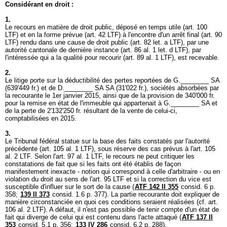
Considérant en droit :
1.
Le recours en matière de droit public, déposé en temps utile (
art. 100
LTF
) et en la forme prévue (
art. 42 LTF
) à l'encontre d'un arrêt final (
art. 90
LTF
) rendu dans une cause de droit public (
art. 82 let. a LTF
), par une
autorité cantonale de dernière instance (
art. 86 al. 1 let
. d LTF), par
l'intéressée qui a la qualité pour recourir (
art. 89 al. 1 LTF
), est recevable.
2.
Le litige porte sur la déductibilité des pertes reportées de G.________ SA
(639'449 fr.) et de D.________ SA SA (31'022 fr.), sociétés absorbées par
la recourante le 1er janvier 2015, ainsi que de la provision de 340'000 fr.
pour la remise en état de l'immeuble qui appartenait à G.________ SA et
de la perte de 2'132'250 fr. résultant de la vente de celui-ci,
comptabilisées en 2015.
3.
Le Tribunal fédéral statue sur la base des faits constatés par l'autorité
précédente (
art. 105 al. 1 LTF
), sous réserve des cas prévus à l'
art. 105
al. 2 LTF
. Selon l'
art. 97 al. 1 LTF
, le recours ne peut critiquer les
constatations de fait que si les faits ont été établis de façon
manifestement inexacte - notion qui correspond à celle d'arbitraire - ou en
violation du droit au sens de l'
art. 95 LTF
et si la correction du vice est
susceptible d'influer sur le sort de la cause (
ATF 142 II 355
consid. 6 p.
358;
139 II 373
consid. 1.6 p. 377). La partie recourante doit expliquer de
manière circonstanciée en quoi ces conditions seraient réalisées (cf.
art.
106 al. 2 LTF
). A défaut, il n'est pas possible de tenir compte d'un état de
fait qui diverge de celui qui est contenu dans l'acte attaqué (
ATF 137 II
353
consid. 5.1 p. 356;
133 IV 286
consid. 6.2 p. 288).