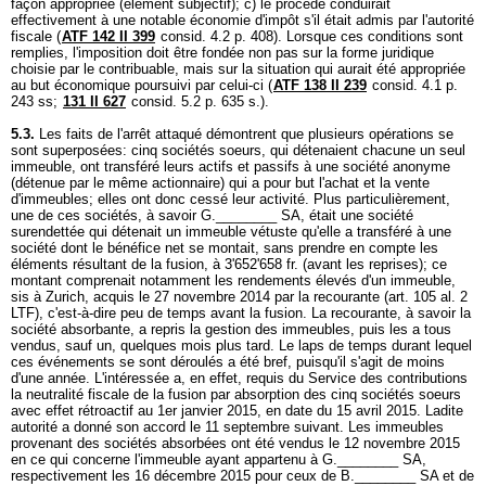
façon appropriée (élément subjectif); c) le procédé conduirait
effectivement à une notable économie d'impôt s'il était admis par l'autorité
fiscale (
ATF 142 II 399
consid. 4.2 p. 408). Lorsque ces conditions sont
remplies, l'imposition doit être fondée non pas sur la forme juridique
choisie par le contribuable, mais sur la situation qui aurait été appropriée
au but économique poursuivi par celui-ci (
ATF 138 II 239
consid. 4.1 p.
243 ss;
131 II 627
consid. 5.2 p. 635 s.).
5.3.
Les faits de l'arrêt attaqué démontrent que plusieurs opérations se
sont superposées: cinq sociétés soeurs, qui détenaient chacune un seul
immeuble, ont transféré leurs actifs et passifs à une société anonyme
(détenue par le même actionnaire) qui a pour but l'achat et la vente
d'immeubles; elles ont donc cessé leur activité. Plus particulièrement,
une de ces sociétés, à savoir G.________ SA, était une société
surendettée qui détenait un immeuble vétuste qu'elle a transféré à une
société dont le bénéfice net se montait, sans prendre en compte les
éléments résultant de la fusion, à 3'652'658 fr. (avant les reprises); ce
montant comprenait notamment les rendements élevés d'un immeuble,
sis à Zurich, acquis le 27 novembre 2014 par la recourante (
art. 105 al. 2
LTF
), c'est-à-dire peu de temps avant la fusion. La recourante, à savoir la
société absorbante, a repris la gestion des immeubles, puis les a tous
vendus, sauf un, quelques mois plus tard. Le laps de temps durant lequel
ces événements se sont déroulés a été bref, puisqu'il s'agit de moins
d'une année. L'intéressée a, en effet, requis du Service des contributions
la neutralité fiscale de la fusion par absorption des cinq sociétés soeurs
avec effet rétroactif au 1er janvier 2015, en date du 15 avril 2015. Ladite
autorité a donné son accord le 11 septembre suivant. Les immeubles
provenant des sociétés absorbées ont été vendus le 12 novembre 2015
en ce qui concerne l'immeuble ayant appartenu à G.________ SA,
respectivement les 16 décembre 2015 pour ceux de B.________ SA et de