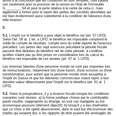
arrive à la conclusion que les conditions en sont remplies, cela vaudra
non seulement pour la provision de la remise en l'état de l'immeuble
G.________ SA et pour la perte relative à la vente de celui-ci, mais
également a fortiori pour le report des pertes des sociétés absorbées qui
est bien évidemment aussi subordonné à la condition de l'absence d'une
telle évasion.
5.
5.1.
L'impôt sur le bénéfice a pour objet le bénéfice net (
art. 57 LIFD
).
Selon l'
art. 58 al. 1 let. a LIFD
, le bénéfice net imposable comprend le
solde du compte de résultats, compte tenu du solde reporté de l'exercice
précédent. Les pertes des sept exercices précédant la période fiscale
peuvent être déduites du bénéfice net de cette période, à condition
qu'elles n'aient pas pu être prises en considération lors du calcul du
bénéfice net imposable de ces années (
art. 67 al. 1 LIFD
).
Les réserves latentes d'une personne morale ne sont pas imposées lors
de restructurations, notamment lors d'une fusion, d'une scission ou d'une
transformation, pour autant que la personne morale reste assujettie à
l'impôt en Suisse et que les éléments commerciaux soient repris à leur
dernière valeur déterminante pour l'impôt sur le bénéfice (
art. 61 al. 1
LIFD
).
5.2.
Selon la jurisprudence, il y a évasion fiscale lorsque les conditions
suivantes sont réunies: a) la forme juridique choisie par le contribuable
paraît insolite, inappropriée ou étrange, en tout cas inadaptée au but
économique poursuivi (élément objectif); b) lorsqu'il y a lieu d'admettre
que ce choix a été opéré abusivement, dans le seul but d'économiser des
impôts qui seraient dus si les rapports de droit avaient été aménagés de