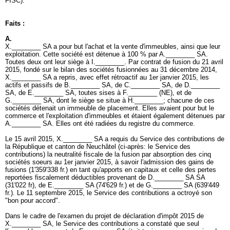
FISC).
Faits :
A.
X.________ SA a pour but l'achat et la vente d'immeubles, ainsi que leur
exploitation. Cette société est détenue à 100 % par A.________ SA.
Toutes deux ont leur siège à I.________. Par contrat de fusion du 21 avril
2015, fondé sur le bilan des sociétés fusionnées au 31 décembre 2014,
X.________ SA a repris, avec effet rétroactif au 1er janvier 2015, les
actifs et passifs de B.________ SA, de C.________ SA, de D.________
SA, de E.________ SA, toutes sises à F.________ (NE), et de
G.________ SA, dont le siège se situe à H.________; chacune de ces
sociétés détenait un immeuble de placement. Elles avaient pour but le
commerce et l'exploitation d'immeubles et étaient également détenues par
A.________ SA. Elles ont été radiées du registre du commerce.
Le 15 avril 2015, X.________ SA a requis du Service des contributions de
la République et canton de Neuchâtel (ci-après: le Service des
contributions) la neutralité fiscale de la fusion par absorption des cinq
sociétés soeurs au 1er janvier 2015, à savoir l'admission des gains de
fusions (1'359'338 fr.) en tant qu'apports en capitaux et celle des pertes
reportées fiscalement déductibles provenant de D.________ SA SA
(31'022 fr), de E.________ SA (74'629 fr.) et de G.________ SA (639'449
fr.). Le 11 septembre 2015, le Service des contributions a octroyé son
ʺbon pour accordʺ.
Dans le cadre de l'examen du projet de déclaration d'impôt 2015 de
X.________ SA, le Service des contributions a constaté que seul