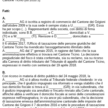
Cantone Ticino (80.2018.5).
Fatti:
A.
A.________ AG è iscritta a registro di commercio del Cantone dei Grigioni
dall'ottobre 2009 e la sua sede è sempre stata a U.________ (GR). Essa
ha per scopo (...). Rappresentanti della società, con diritto di firma
individuale, sono B.B.________, e C.________, domiciliati a V.________
(TI) e a W.________ (TI). Revisore è D.________, domiciliato a
X.________ (TI).
Il 6 ottobre 2017, l'Ufficio di tassazione delle persone giuridiche del
Cantone Ticino ha rivendicato l'assoggettamento illimitato della
A.________ AG dal 1° gennaio 2015, in ragione del fatto che la sua
amministrazione effettiva si trovava nel Cantone Ticino. La decisione
pregiudiziale del fisco è stata confermata, sia su reclamo, sia su ricorso
alla Camera di diritto tributario del Tribunale di appello del Cantone Ticino,
espressasi in merito con sentenza del 19 aprile 2018.
B.
Con ricorso in materia di diritto pubblico del 24 maggio 2018, la
A.________ AG si è allora rivolta al Tribunale federale chiedendo: in via
principale, che il giudizio impugnato sia riformato e venga stabilito che il
suo domicilio fiscale si trova a U.________ (GR); in via subordinata, che
il giudizio impugnato sia annullato e l'incarto rinviato alla Corte cantonale,
affinché abbia a verificare il domicilio fiscale ai sensi delle considerazioni
espresse nell'impugnativa; in via ancor più subordinata, che la decisione
di tassazione emessa dall'amministrazione cantonale delle imposte del
Cantone dei Grigioni il 7 dicembre 2016 e tutte le procedure di tassazione