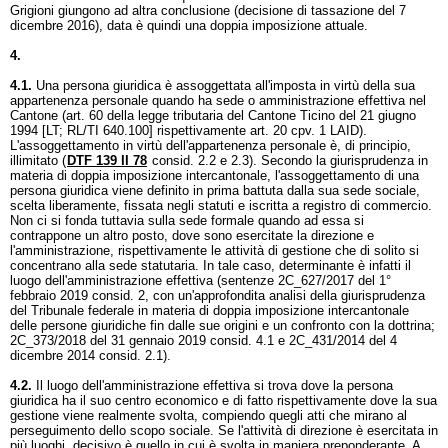
Grigioni giungono ad altra conclusione (decisione di tassazione del 7
dicembre 2016), data è quindi una doppia imposizione attuale.
4.
4.1.
Una persona giuridica è assoggettata all'imposta in virtù della sua
appartenenza personale quando ha sede o amministrazione effettiva nel
Cantone (art. 60 della legge tributaria del Cantone Ticino del 21 giugno
1994 [LT; RL/TI 640.100] rispettivamente
art. 20 cpv. 1 LAID
).
L'assoggettamento in virtù dell'appartenenza personale è, di principio,
illimitato (
DTF 139 II 78
consid. 2.2 e 2.3). Secondo la giurisprudenza in
materia di doppia imposizione intercantonale, l'assoggettamento di una
persona giuridica viene definito in prima battuta dalla sua sede sociale,
scelta liberamente, fissata negli statuti e iscritta a registro di commercio.
Non ci si fonda tuttavia sulla sede formale quando ad essa si
contrappone un altro posto, dove sono esercitate la direzione e
l'amministrazione, rispettivamente le attività di gestione che di solito si
concentrano alla sede statutaria. In tale caso, determinante è infatti il
luogo dell'amministrazione effettiva (sentenze 2C_627/2017 del 1°
febbraio 2019 consid. 2, con un'approfondita analisi della giurisprudenza
del Tribunale federale in materia di doppia imposizione intercantonale
delle persone giuridiche fin dalle sue origini e un confronto con la dottrina;
2C_373/2018 del 31 gennaio 2019 consid. 4.1 e 2C_431/2014 del 4
dicembre 2014 consid. 2.1).
4.2.
Il luogo dell'amministrazione effettiva si trova dove la persona
giuridica ha il suo centro economico e di fatto rispettivamente dove la sua
gestione viene realmente svolta, compiendo quegli atti che mirano al
perseguimento dello scopo sociale. Se l'attività di direzione è esercitata in
più luoghi, decisivo è quello in cui è svolta in maniera preponderante. A