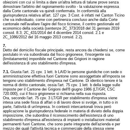
obiezioni con cui si limita a dare un'altra lettura di talune prove senza
dimostrare l'arbitrio del ragionamento svolto - la valutazione espressa
dalla Corte cantonale va quindi confermata. In conformità alla
giurisprudenza relativa all'
art. 127 cpv. 3 Cost.
è infatti nel Canton Ticino
che va individuato, come con pertinenza concluso anche dalla Corte
cantonale nell'avallare l'agire del fisco ticinese, il centro gestionale ed
economico della società (sentenze 2C_373/2018 del 31 gennaio 2019
consid. 8.3; 2C_431/2014 del 4 dicembre 2014 consid. 2.1 e
2C_1086/2012 del 16 maggio 2013 consid. 2.2).
7.
Detto del domicilio fiscale principale, resta ancora da chiedersi se, come
postulato in via subordinata dal fisco grigionese, l'insorgente sia
(limitatamente) imponibile nel Cantone dei Grigioni in ragione
dell'esistenza di uno stabilimento d'impresa.
7.1.
Giusta l'
art. 21 cpv. 1 lett. b LAID
le persone giuridiche con sede o
amministrazione effettiva fuori Cantone sono assoggettate all'imposta se
tengono uno stabilimento d'impresa nel Cantone. Di identico tenore è la
norma di diritto cantonale, ossia l'art. 75 cpv. 1 lett. b della legge sulle
imposte per il Cantone dei Grigioni dell'8 giugno 1986 (LT/GR; CSC
720.000), cui il fisco grigionese si richiama nella sua risposta.
Ora, secondo l'art. 75 cpv. 3 LT/GR per stabilimento d'impresa viene
intesa una sede fissa di affari o di lavoro dove si svolge, in tutto o in
parte, l'attività di un'impresa. In contesti intercantonali trova però
applicazione la giurisprudenza federale in materia di divieto della doppia
imposizione, che subordina il riconoscimento dell'esistenza di uno
stabilimento d'impresa all'esistenza di impianti o installazioni materiali
permanenti fuori Cantone, che sono parte integrante dell'azienda e per
mezzo dei quali l'attività tecnica e commerciale della stessa viene