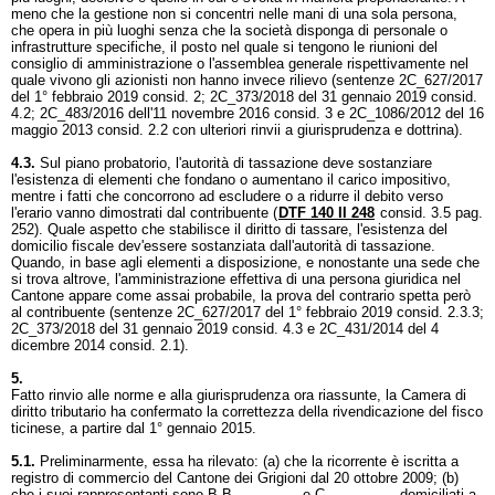
meno che la gestione non si concentri nelle mani di una sola persona,
che opera in più luoghi senza che la società disponga di personale o
infrastrutture specifiche, il posto nel quale si tengono le riunioni del
consiglio di amministrazione o l'assemblea generale rispettivamente nel
quale vivono gli azionisti non hanno invece rilievo (sentenze 2C_627/2017
del 1° febbraio 2019 consid. 2; 2C_373/2018 del 31 gennaio 2019 consid.
4.2; 2C_483/2016 dell'11 novembre 2016 consid. 3 e 2C_1086/2012 del 16
maggio 2013 consid. 2.2 con ulteriori rinvii a giurisprudenza e dottrina).
4.3.
Sul piano probatorio, l'autorità di tassazione deve sostanziare
l'esistenza di elementi che fondano o aumentano il carico impositivo,
mentre i fatti che concorrono ad escludere o a ridurre il debito verso
l'erario vanno dimostrati dal contribuente (
DTF 140 II 248
consid. 3.5 pag.
252). Quale aspetto che stabilisce il diritto di tassare, l'esistenza del
domicilio fiscale dev'essere sostanziata dall'autorità di tassazione.
Quando, in base agli elementi a disposizione, e nonostante una sede che
si trova altrove, l'amministrazione effettiva di una persona giuridica nel
Cantone appare come assai probabile, la prova del contrario spetta però
al contribuente (sentenze 2C_627/2017 del 1° febbraio 2019 consid. 2.3.3;
2C_373/2018 del 31 gennaio 2019 consid. 4.3 e 2C_431/2014 del 4
dicembre 2014 consid. 2.1).
5.
Fatto rinvio alle norme e alla giurisprudenza ora riassunte, la Camera di
diritto tributario ha confermato la correttezza della rivendicazione del fisco
ticinese, a partire dal 1° gennaio 2015.
5.1.
Preliminarmente, essa ha rilevato: (a) che la ricorrente è iscritta a
registro di commercio del Cantone dei Grigioni dal 20 ottobre 2009; (b)
che i suoi rappresentanti sono B.B.________ e C.________, domiciliati a