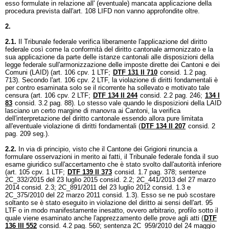
esso formulate in relazione all' (eventuale) mancata applicazione della
procedura prevista dall'
art. 108 LIFD
non vanno approfondite oltre.
2.
2.1.
Il Tribunale federale verifica liberamente l'applicazione del diritto
federale così come la conformità del diritto cantonale armonizzato e la
sua applicazione da parte delle istanze cantonali alle disposizioni della
legge federale sull'armonizzazione delle imposte dirette dei Cantoni e dei
Comuni (LAID) (
art. 106 cpv. 1 LTF
;
DTF 131 II 710
consid. 1.2 pag.
713). Secondo l'
art. 106 cpv. 2 LTF
, la violazione di diritti fondamentali è
per contro esaminata solo se il ricorrente ha sollevato e motivato tale
censura (
art. 106 cpv. 2 LTF
;
DTF 134 II 244
consid. 2.2 pag. 246;
134 I
83
consid. 3.2 pag. 88). Lo stesso vale quando le disposizioni della LAID
lasciano un certo margine di manovra ai Cantoni, la verifica
dell'interpretazione del diritto cantonale essendo allora pure limitata
all'eventuale violazione di diritti fondamentali (
DTF 134 II 207
consid. 2
pag. 209 seg.).
2.2.
In via di principio, visto che il Cantone dei Grigioni rinuncia a
formulare osservazioni in merito ai fatti, il Tribunale federale fonda il suo
esame giuridico sull'accertamento che è stato svolto dall'autorità inferiore
(
art. 105 cpv. 1 LTF
;
DTF 139 II 373
consid. 1.7 pag. 378; sentenze
2C_332/2015 del 23 luglio 2015 consid. 2.2; 2C_441/2013 del 27 marzo
2014 consid. 2.3; 2C_891/2011 del 23 luglio 2012 consid. 1.3 e
2C_375/2010 del 22 marzo 2011 consid. 1.3). Esso se ne può scostare
soltanto se è stato eseguito in violazione del diritto ai sensi dell'
art. 95
LTF
o in modo manifestamente inesatto, ovvero arbitrario, profilo sotto il
quale viene esaminato anche l'apprezzamento delle prove agli atti (
DTF
136 III 552
consid. 4.2 pag. 560; sentenza 2C_959/2010 del 24 maggio