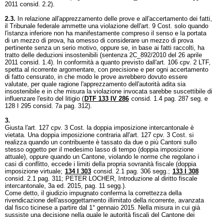
2011 consid. 2.2).
2.3.
In relazione all'apprezzamento delle prove e all'accertamento dei fatti,
il Tribunale federale ammette una violazione dell'
art. 9 Cost.
solo quando
l'istanza inferiore non ha manifestamente compreso il senso e la portata
di un mezzo di prova, ha omesso di considerare un mezzo di prova
pertinente senza un serio motivo, oppure se, in base ai fatti raccolti, ha
tratto delle deduzioni insostenibili (sentenza 2C_892/2010 del 26 aprile
2011 consid. 1.4). In conformità a quanto previsto dall'
art. 106 cpv. 2 LTF
,
spetta al ricorrente argomentare, con precisione e per ogni accertamento
di fatto censurato, in che modo le prove avrebbero dovuto essere
valutate, per quale ragione l'apprezzamento dell'autorità adita sia
insostenibile e in che misura la violazione invocata sarebbe suscettibile di
influenzare l'esito del litigio (
DTF 133 IV 286
consid. 1.4 pag. 287 seg. e
128 I 295 consid. 7a pag. 312).
3.
Giusta l'
art. 127 cpv. 3 Cost.
la doppia imposizione intercantonale è
vietata. Una doppia imposizione contraria all'
art. 127 cpv. 3 Cost.
si
realizza quando un contribuente è tassato da due o più Cantoni sullo
stesso oggetto per il medesimo lasso di tempo (doppia imposizione
attuale), oppure quando un Cantone, violando le norme che regolano i
casi di conflitto, eccede i limiti della propria sovranità fiscale (doppia
imposizione virtuale;
134 I 303
consid. 2.1 pag. 306 segg.;
133 I 308
consid. 2.1 pag. 311; PETER LOCHER, Introduzione al diritto fiscale
intercantonale, 3a ed. 2015, pag. 11 segg.).
Come detto, il giudizio impugnato conferma la correttezza della
rivendicazione dell'assoggettamento illimitato della ricorrente, avanzata
dal fisco ticinese a partire dal 1° gennaio 2015. Nella misura in cui già
sussiste una decisione nella quale le autorità fiscali del Cantone dei