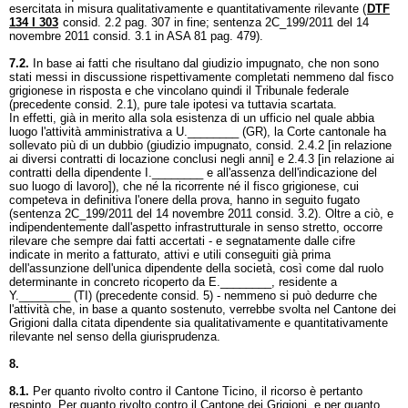
esercitata in misura qualitativamente e quantitativamente rilevante (
DTF
134 I 303
consid. 2.2 pag. 307 in fine; sentenza 2C_199/2011 del 14
novembre 2011 consid. 3.1 in ASA 81 pag. 479).
7.2.
In base ai fatti che risultano dal giudizio impugnato, che non sono
stati messi in discussione rispettivamente completati nemmeno dal fisco
grigionese in risposta e che vincolano quindi il Tribunale federale
(precedente consid. 2.1), pure tale ipotesi va tuttavia scartata.
In effetti, già in merito alla sola esistenza di un ufficio nel quale abbia
luogo l'attività amministrativa a U.________ (GR), la Corte cantonale ha
sollevato più di un dubbio (giudizio impugnato, consid. 2.4.2 [in relazione
ai diversi contratti di locazione conclusi negli anni] e 2.4.3 [in relazione ai
contratti della dipendente I.________ e all'assenza dell'indicazione del
suo luogo di lavoro]), che né la ricorrente né il fisco grigionese, cui
competeva in definitiva l'onere della prova, hanno in seguito fugato
(sentenza 2C_199/2011 del 14 novembre 2011 consid. 3.2). Oltre a ciò, e
indipendentemente dall'aspetto infrastrutturale in senso stretto, occorre
rilevare che sempre dai fatti accertati - e segnatamente dalle cifre
indicate in merito a fatturato, attivi e utili conseguiti già prima
dell'assunzione dell'unica dipendente della società, così come dal ruolo
determinante in concreto ricoperto da E.________, residente a
Y.________ (TI) (precedente consid. 5) - nemmeno si può dedurre che
l'attività che, in base a quanto sostenuto, verrebbe svolta nel Cantone dei
Grigioni dalla citata dipendente sia qualitativamente e quantitativamente
rilevante nel senso della giurisprudenza.
8.
8.1.
Per quanto rivolto contro il Cantone Ticino, il ricorso è pertanto
respinto. Per quanto rivolto contro il Cantone dei Grigioni, e per quanto