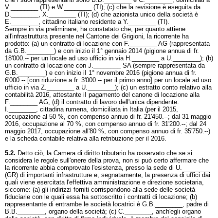
V.________ (TI) e W.________ (TI); (c) che la revisione è eseguita da
D.________, X.________ (TI); (d) che azionista unico della società è
E.________, cittadino italiano residente a Y.________ (TI).
Sempre in via preliminare, ha constatato che, per quanto attiene
all'infrastruttura presente nel Cantone dei Grigioni, la ricorrente ha
prodotto: (a) un contratto di locazione con F.________ AG (rappresentata
da G.B.________) e con inizio il 1° gennaio 2014 (pigione annua di fr.
18'000.-- per un locale ad uso ufficio in via H.________ a U.________); (b)
un contratto di locazione con J.________ SA (sempre rappresentata da
G.B.________) e con inizio iI 1° novembre 2016 (pigione annua di fr.
6'000.-- [con riduzione a fr. 3'000.-- per il primo anno] per un locale ad uso
ufficio in via Z.________ a U.________); (c) un estratto conto relativo alla
contabilità 2016, attestante iI pagamento del canone di locazione alla
F.________ AG; (d) il contratto di lavoro dell'unica dipendente:
I.________, cittadina rumena, domiciliata in Italia (per il 2015,
occupazione al 50 %, con compenso annuo di fr. 21'450.--; dal 31 maggio
2016, occupazione al 70 %, con compenso annuo di fr. 31'200.--; dal 24
maggio 2017, occupazione all'80 %, con compenso annuo di fr. 35'750.--)
e la scheda contabile relativa alla retribuzione per il 2016.
5.2.
Detto ciò, la Camera di diritto tributario ha osservato che se si
considera le regole sull'onere della prova, non si può certo affermare che
la ricorrente abbia comprovato l'esistenza, presso la sede di U.________
(GR) di importanti infrastrutture e, segnatamente, la presenza di uffici dai
quali viene esercitata l'effettiva amministrazione e direzione societaria,
siccome: (a) gli indirizzi forniti corrispondono alla sede delle società
fiduciarie con le quali essa ha sottoscritto i contratti di locazione; (b)
rappresentante di entrambe le società locatrici è G.B.________, padre di
B.B.________, organo della società; (c) C.________, anch'egli organo