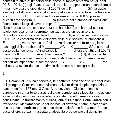
contabili relative al rimborso delle spese di rappresentanza per gli anni
2015 e 2016; (c) egli è anche azionista unico, rappresentante con diritto di
firma individuale e dipendente al 100 % della K.________ SA, la quale
svolge (tra l'altro) attività analoghe a quella della ricorrente e che ha sede
a Y.________ (TI); (d) notificando di essere attivo al 100 % presso
quest'ultima società, E.________ ha indicato nella propria dichiarazione
fiscale quale luogo di lavoro proprio "Y.________".
Nello stesso tempo, essi osservano infine che: (a) in base all'elenco
telefonico local.ch la ricorrente risultava avere un recapito a Y.________
(TI), allo stesso indirizzo della K.________ SA, e un numero con prefisso
"091"; (b) a conferma della vicinanza delle due società, di proprietà di
E.________, vanno segnalati l'esistenza di fatture e il fatto che, in più
passaggi della brochure di A.________ AG, la K.________ SA è citata al
posto della ricorrente; (c) indicando E.________ di essere attivo al 100 %
presso la K.________ SA e di lavorare a Y.________ (TI), difficilmente
può svolgere Ie sue mansioni in due posti di lavoro in contemporanea; (d)
abilitati ad impegnare la società sono B.B.________ e C.________, ma
dell'attività svolta da questi ultimi la ricorrente non spiega nulla.
6.
6.1.
Davanti al Tribunale federale, la ricorrente sostiene che le conclusioni
cui giunge la Corte cantonale violano il divieto della doppia imposizione
sancito dall'
art. 127 cpv. 3 Cost.
A suo avviso, i Giudici ticinesi si
sarebbero infatti a torto basati sulla giurisprudenza sviluppata in relazione
a casi di doppia imposizione internazionale, rispettivamente a casi
concernenti un trasferimento di sede, che nulla hanno a che vedere con la
fattispecie. Richiamandosi a talune voci di dottrina, ritiene in particolare
che, una volta stabilito che la sede della società non è una mera "sede
buca-lettere, senza infrastruttura adeguata e personale", il domicilio