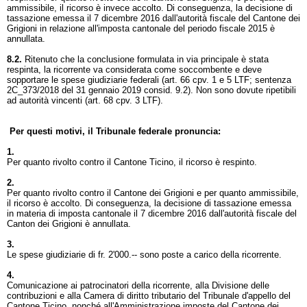
ammissibile, il ricorso è invece accolto. Di conseguenza, la decisione di
tassazione emessa il 7 dicembre 2016 dall'autorità fiscale del Cantone dei
Grigioni in relazione all'imposta cantonale del periodo fiscale 2015 è
annullata.
8.2.
Ritenuto che la conclusione formulata in via principale è stata
respinta, la ricorrente va considerata come soccombente e deve
sopportare le spese giudiziarie federali (
art. 66 cpv. 1 e 5 LTF
; sentenza
2C_373/2018 del 31 gennaio 2019 consid. 9.2). Non sono dovute ripetibili
ad autorità vincenti (
art. 68 cpv. 3 LTF
).
Per questi motivi, il Tribunale federale pronuncia:
1.
Per quanto rivolto contro il Cantone Ticino, il ricorso è respinto.
2.
Per quanto rivolto contro il Cantone dei Grigioni e per quanto ammissibile,
il ricorso è accolto. Di conseguenza, la decisione di tassazione emessa
in materia di imposta cantonale il 7 dicembre 2016 dall'autorità fiscale del
Canton dei Grigioni è annullata.
3.
Le spese giudiziarie di fr. 2'000.-- sono poste a carico della ricorrente.
4.
Comunicazione ai patrocinatori della ricorrente, alla Divisione delle
contribuzioni e alla Camera di diritto tributario del Tribunale d'appello del
Cantone Ticino, nonché all'Amministrazione imposte del Cantone dei