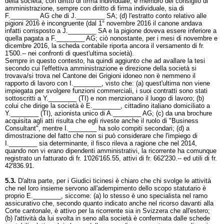
della società, con diritto di firma individuale, è membro del consiglio di
amministrazione, sempre con diritto di firma individuale, sia di
F.________ AG che di J.________ SA; (d) l'estratto conto relativo alle
pigioni 2016 è incongruente (dal 1° novembre 2016 il canone andava
infatti corrisposto a J.________ SA e la pigione doveva essere inferiore a
quella pagata a F.________ AG; ciò nonostante, per i mesi di novembre e
dicembre 2016, la scheda contabile riporta ancora il versamento di fr.
1'500.-- nei confronti di quest'ultima società).
Sempre in questo contesto, ha quindi aggiunto che ad avallare la tesi
secondo cui l'effettiva amministrazione e direzione della società si
trovava/si trova nel Cantone dei Grigioni idoneo non è nemmeno il
rapporto di lavoro con I.________, visto che: (a) quest'ultima non viene
impiegata per svolgere funzioni commerciali, i suoi contratti sono stati
sottoscritti a Y.________ (TI) e non menzionano il luogo di lavoro; (b)
colui che dirige la società è E.________, cittadino italiano domiciliato a
Y.________ (TI), azionista unico di A.________ AG; (c) da una brochure
acquisita agli atti risulta che egli riveste anche il ruolo di "Business
Consultant", mentre I.________ ha solo compiti secondari; (d) a
dimostrazione del fatto che non si può considerare che l'impiego di
I.________ sia determinante, il fisco rileva a ragione che nel 2014,
quando non vi erano dipendenti amministrativi, la ricorrente ha comunque
registrato un fatturato di fr. 1'026'165.55, attivi di fr. 662'230.-- ed utili di fr.
42'836.91.
5.3.
D'altra parte, per i Giudici ticinesi è chiaro che chi svolge le attività
che nel loro insieme servono all'adempimento dello scopo statutario è
proprio E.________, siccome: (a) lo stesso è uno specialista nel ramo
assicurativo che, secondo quanto indicato anche nel ricorso davanti alla
Corte cantonale, è attivo per la ricorrente sia in Svizzera che all'estero;
(b) l'attività da lui svolta in seno alla società è confermata dalle schede