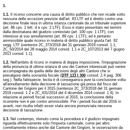
1.
1.1.
Il ricorso concerne una causa di diritto pubblico che non ricade sotto
nessuna delle eccezioni previste dall'
art. 83 LTF
ed è diretto contro una
decisione finale resa in ultima istanza cantonale da un tribunale superiore
(art. 86 cpv. 1 lett. d e cpv. 2 LTF). Esso è stato presentato nei termini
dalla destinataria del giudizio contestato (
art. 100 cpv. 1 LTF
), con
interesse al suo annullamento (
art. 89 cpv. 1 LTF
), ed è pertanto
ammissibile quale ricorso in materia di diritto pubblico giusta l'art. 82
segg. LTF (sentenze 2C_373/2018 del 31 gennaio 2019 consid. 1.1;
2C_50/2014 del 28 maggio 2014 consid. 1.1 e 2C_107/2013 del 7 giugno
2013 consid. 1.1).
1.2.
Nell'ambito di ricorsi in materia di doppia imposizione, l'impugnazione
della pronuncia di ultima istanza di uno dei Cantoni interessati può venire
accompagnata da quella delle decisioni degli altri Cantoni che si
prevalgono della sovranità fiscale (
DTF 133 I 300
consid. 2.4 pag. 306
seg.). Nella fattispecie, lecita è di conseguenza pure la conclusione volta
all'annullamento della decisione di tassazione già presa dal fisco del
Cantone dei Grigioni per il 2015 (sentenze 2C_373/2018 del 31 gennaio
2019 consid. 1.2 e 2C_431/2014 del 4 dicembre 2014 consid. 1.4). In
relazione ai periodi fiscali successivi al 2015, la conclusione della
ricorrente non è per contro ammissibile. Per i periodi fiscali dal 2016 in
avanti, non risulta infatti esser stata ancora pronunciata nessuna
decisione di tassazione.
1.3.
Nel contempo, ritenuto come la procedura e il giudizio impugnato
riguarda effettivamente solo l'imposta cantonale, come per altro
correttamente inteso anche dal Cantone dei Grigioni, le osservazioni da