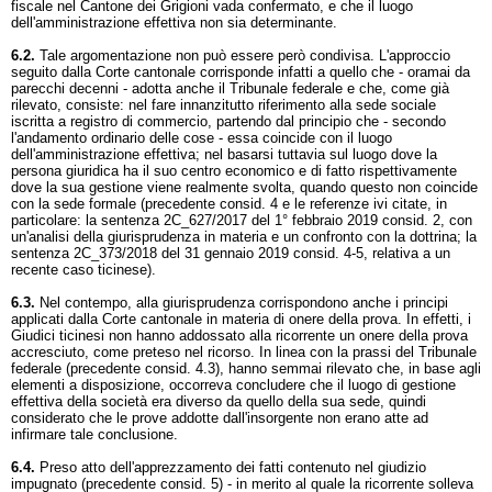
fiscale nel Cantone dei Grigioni vada confermato, e che il luogo
dell'amministrazione effettiva non sia determinante.
6.2.
Tale argomentazione non può essere però condivisa. L'approccio
seguito dalla Corte cantonale corrisponde infatti a quello che - oramai da
parecchi decenni - adotta anche il Tribunale federale e che, come già
rilevato, consiste: nel fare innanzitutto riferimento alla sede sociale
iscritta a registro di commercio, partendo dal principio che - secondo
l'andamento ordinario delle cose - essa coincide con il luogo
dell'amministrazione effettiva; nel basarsi tuttavia sul luogo dove la
persona giuridica ha il suo centro economico e di fatto rispettivamente
dove la sua gestione viene realmente svolta, quando questo non coincide
con la sede formale (precedente consid. 4 e le referenze ivi citate, in
particolare: la sentenza 2C_627/2017 del 1° febbraio 2019 consid. 2, con
un'analisi della giurisprudenza in materia e un confronto con la dottrina; la
sentenza 2C_373/2018 del 31 gennaio 2019 consid. 4-5, relativa a un
recente caso ticinese).
6.3.
Nel contempo, alla giurisprudenza corrispondono anche i principi
applicati dalla Corte cantonale in materia di onere della prova. In effetti, i
Giudici ticinesi non hanno addossato alla ricorrente un onere della prova
accresciuto, come preteso nel ricorso. In linea con la prassi del Tribunale
federale (precedente consid. 4.3), hanno semmai rilevato che, in base agli
elementi a disposizione, occorreva concludere che il luogo di gestione
effettiva della società era diverso da quello della sua sede, quindi
considerato che le prove addotte dall'insorgente non erano atte ad
infirmare tale conclusione.
6.4.
Preso atto dell'apprezzamento dei fatti contenuto nel giudizio
impugnato (precedente consid. 5) - in merito al quale la ricorrente solleva