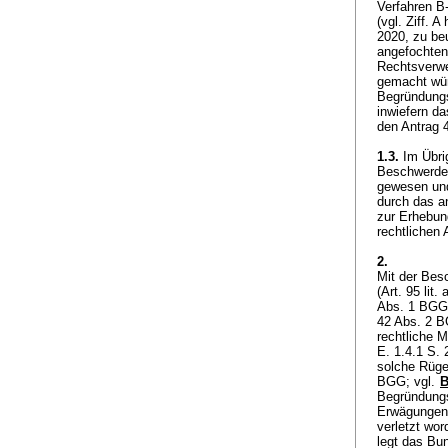
Verfahren B
(vgl. Ziff. 
2020, zu beu
angefochtene
Rechtsverw
gemacht wür
Begründung
inwiefern d
den Antrag 4
1.3.
Im Übrig
Beschwerdefü
gewesen und 
durch das an
zur Erhebung
rechtlichen
2.
Mit der Bes
(
Art. 95 lit.
Abs. 1 BGG
42 Abs. 2 
rechtliche M
E. 1.4.1 S. 
solche Rüge
BGG
; vgl.
B
Begründungso
Erwägungen 
verletzt wor
legt das Bun