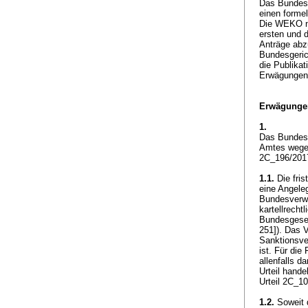
Das Bundesv
einen formel
Die WEKO ni
ersten und d
Anträge abzu
Bundesgeric
die Publika
Erwägungen
Erwägunge
1.
Das Bundesg
Amtes wege
2C_196/2017
1.1.
Die frist
eine Angeleg
Bundesverwa
kartellrecht
Bundesgeset
251]
). Das 
Sanktionsve
ist. Für die
allenfalls 
Urteil hand
Urteil 2C_10
1.2.
Soweit d