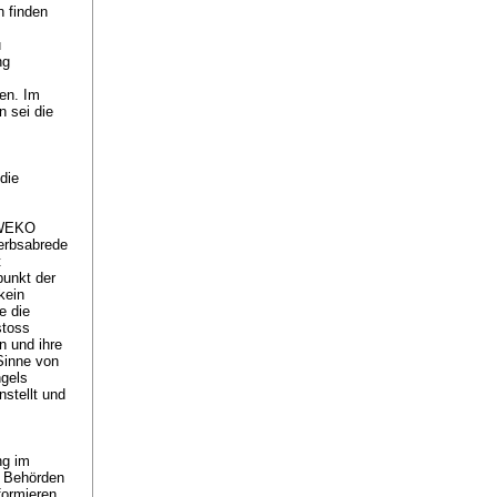
n finden
u
ng
fen. Im
 sei die
die
e WEKO
erbsabrede
t
punkt der
kein
e die
stoss
n und ihre
 Sinne von
ngels
nstellt und
ng im
e Behörden
formieren