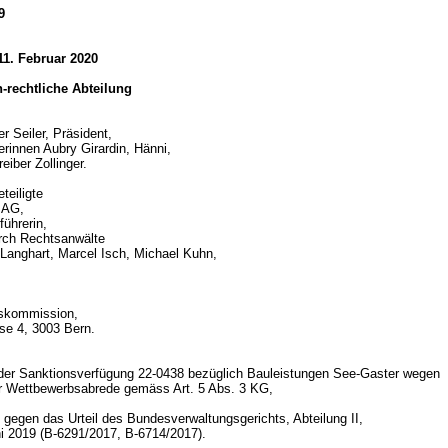
9
11. Februar 2020
ch-rechtliche Abteilung
r Seiler, Präsident,
erinnen Aubry Girardin, Hänni,
eiber Zollinger.
teiligte
 AG,
ührerin,
urch Rechtsanwälte
t Langhart, Marcel Isch, Michael Kuhn,
skommission,
sse 4, 3003 Bern.
d
 der Sanktionsverfügung 22-0438 bezüglich Bauleistungen See-Gaster wegen
er Wettbewerbsabrede gemäss
Art. 5 Abs. 3 KG
,
gegen das Urteil des Bundesverwaltungsgerichts, Abteilung II,
i 2019 (B-6291/2017, B-6714/2017).