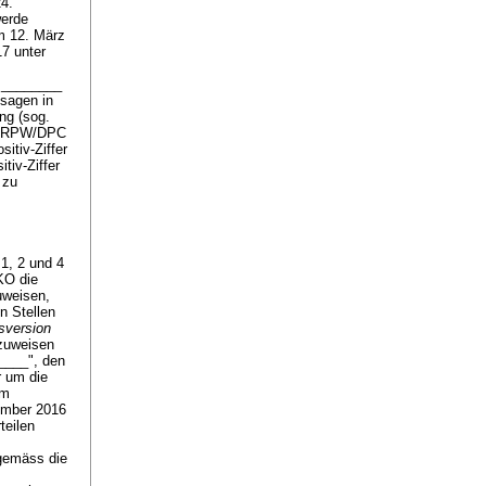
4.
werde
m 12. März
7 unter
A.________
sagen in
ng (sog.
he RPW/DPC
itiv-Ziffer
tiv-Ziffer
 zu
1, 2 und 4
KO die
uweisen,
n Stellen
sversion
nzuweisen
_____", den
r um die
im
ember 2016
teilen
sgemäss die