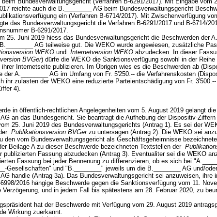
beim Bundesverwaltungsgericht (Verfahren B-6291/2017). Mit Eingabe vom 2
17 reichte auch die B.________ AG beim Bundesverwaltungsgericht Besch
ublikationsverfügung ein (Verfahren B-6714/2017). Mit Zwischenverfügung vo
igte das Bundesverwaltungsgericht die Verfahren B-6291/2017 und B-6714/201
rensnummer B-6291/2017.
vom 25. Juni 2019 hiess das Bundesverwaltungsgericht die Beschwerden der 
B.________ AG teilweise gut. Die WEKO wurde angewiesen, zusätzliche Pas
ationsversion WEKO
und
Internetversion WEKO
abzudecken. In dieser Fassu
sversion BVGer
) dürfe die WEKO die Sanktionsverfügung sowohl in der Rei
 ihrer Internetseite publizieren. Im Übrigen wies es die Beschwerden ab (Dispos
te der A.________ AG im Umfang von Fr. 5'250.-- die Verfahrenskosten (Disposi
h ihr zulasten der WEKO eine reduzierte Parteientschädigung von Fr. 3'500.--
Ziffer 4).
rde in öffentlich-rechtlichen Angelegenheiten vom 5. August 2019 gelangt die
AG an das Bundesgericht. Sie beantragt die Aufhebung der Dispositiv-Ziffern 
 vom 25. Juni 2019 des Bundesverwaltungsgerichts (Antrag 1). Es sei der WE
 der
Publikationsversion BVGer
zu untersagen (Antrag 2). Die WEKO sei anz
zu den vom Bundesverwaltungsgericht als Geschäftsgeheimnisse bezeichnete
 der Beilage A zu dieser Beschwerde bezeichneten Textstellen der
Publikation
r publizierten Fassung abzudecken (Antrag 3). Eventualiter sei die WEKO a
zierten Fassung bei jeder Bennenung zu differenzieren, ob es sich bei "A.___
_-Gesellschaften" und "B.________" jeweils um die B.________ AG und/ode
AG handle (Antrag 3a). Das Bundesverwaltungsgericht sei anzuweisen, ihre 
-6998/2016 hängige Beschwerde gegen die Sanktionsverfügung vom 11. Nov
e Verzögerung, und in jedem Fall bis spätestens am 28. Februar 2020, zu beur
ngspräsident hat der Beschwerde mit Verfügung vom 29. August 2019 antrag
de Wirkung zuerkannt.