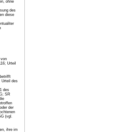
en, ohne
isung des
ien diese
tualiter
n
 von
16; Urteil
etrifft
 Urteil des
 1 des
KG; SR
die
troffen
oder der
fochtenen
GG
(vgl.
n, ihre im