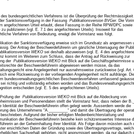
des bundesgerichtlichen Verfahrens ist die Überprüfung der Rechtmässigkeit
 der Sanktionsverfügung in der Fassung
Publikationsversion BVGer
. Die Vori
 angefochtenen Urteil erlaubt, diese Fassung in der Reihe RPW/DPC sowie a
e zu publizieren (vgl. E. 7.1 des angefochtenen Urteils). Insoweit für das
htliche Verfahren von Bedeutung, erwägt die Vorinstanz was folgt.
likation der Sanktionsverfügung erweise sich im Grundsatz als angemessen 
ässig. Der Antrag der Beschwerdeführerin um gänzliche Untersagung der Publi
ublikationsversion WEKO
sei deshalb abzuweisen (vgl. E. 4 des angefochtenen
anz kommt im Weiteren zum Schluss, dass der Antrag auf Rückweisung zur
ung der
Publikationsversion WEKO
mit Blick auf die Geschäftsgeheimnisse 
eitsrechte der Beschwerdeführerin abgewiesen werden müsse, da das
ltungsgericht eine Angelegenheit nur ausnahmsweise zurückweise (vgl.
Art.
 sich eine Rückweisung in der vorliegenden Angelegenheit nicht aufdränge. Di
 im bundesverwaltungsgerichtlichen Beschwerdeverfahren umfassend geäusser
 sei richtig und vollständig erhoben worden und das Bundesverwaltungsgerich
ognition entscheiden (vgl. E. 5 des angefochtenen Urteils).
 Prüfung der
Publikationsversion WEKO
mit Blick auf die Abdeckung von
heimnissen und Personendaten stellt die Vorinstanz fest, dass neben der B
e Identität der Beschwerdeführerin offen gelegt werde. Ausserdem werde die
erung des Unternehmens "A._________" und damit die Übertragung der opera
 beschrieben. Aufgrund der bisher erfolgten Medienberichterstattung und
nikation der Beschwerdeführerin bestehe kein schützenswertes Interesse d
ührerin an der Geheimhaltung ihrer Identität. Als Folge davon müssten auch 
ster ersichtlichen Daten der Gründung sowie des Übertragungsvertrags, welc
rheblichen Sachverhalt gehörten, nicht anonymisiert werden, da nur dadurch 