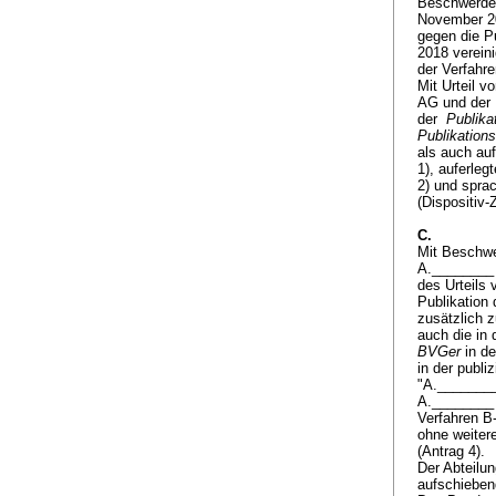
Beschwerde 
November 20
gegen die P
2018 verein
der Verfah
Mit Urteil 
AG und der 
der
Publik
Publikation
als auch auf
1), auferleg
2) und sprac
(Dispositiv-
C.
Mit Beschwe
A.________ 
des Urteils
Publikation
zusätzlich 
auch die in
BVGer
in de
in der publi
"A.________
A.________ 
Verfahren B
ohne weiter
(Antrag 4).
Der Abteilu
aufschieben