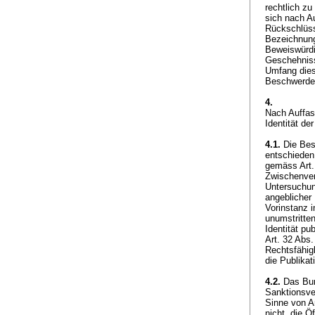
rechtlich z
sich nach A
Rückschlüss
Bezeichnung
Beweiswürdi
Geschehnisse
Umfang dies
Beschwerde 
4.
Nach Auffas
Identität d
4.1.
Die Bes
entschieden
gemäss
Art.
Zwischenver
Untersuchung
angeblicher
Vorinstanz 
unumstritte
Identität pu
Art. 32 Abs
Rechtsfähigk
die Publikat
4.2.
Das Bund
Sanktionsve
Sinne von
A
nicht, die Ö