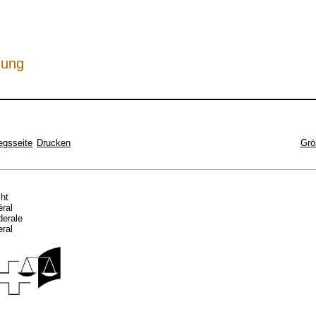
hung
egsseite
Drucken
Grö
cht
éral
ederale
eral