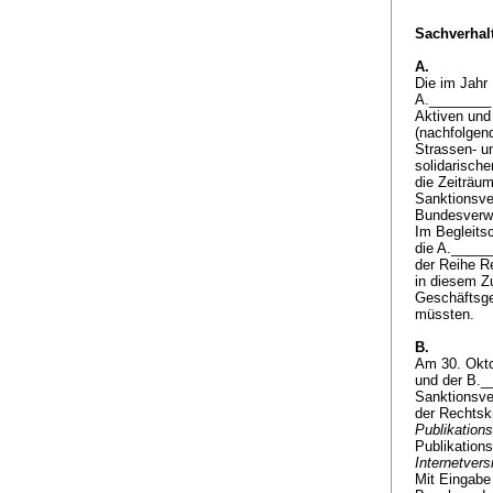
Sachverhalt
A.
Die im Jahr
A.________ 
Aktiven und
(nachfolgen
Strassen- u
solidarische
die Zeiträu
Sanktionsve
Bundesverwa
Im Begleits
die A._____
der Reihe R
in diesem Z
Geschäftsge
müssten.
B.
Am 30. Okto
und der B._
Sanktionsver
der Rechtsk
Publikatio
Publikations
Internetve
Mit Eingabe