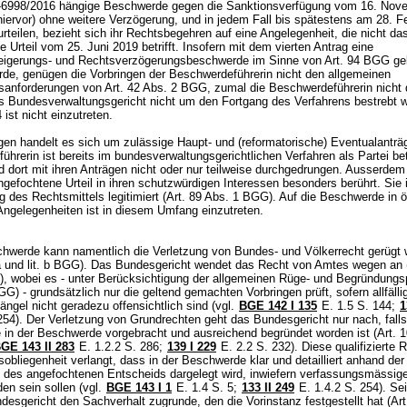
-6998/2016 hängige Beschwerde gegen die Sanktionsverfügung vom 16. Nov
A hiervor) ohne weitere Verzögerung, und in jedem Fall bis spätestens am 28. F
rteilen, bezieht sich ihr Rechtsbegehren auf eine Angelegenheit, die nicht da
 Urteil vom 25. Juni 2019 betrifft. Insofern mit dem vierten Antrag eine
eigerungs- und Rechtsverzögerungsbeschwerde im Sinne von
Art. 94 BGG
ge
de, genügen die Vorbringen der Beschwerdeführerin nicht den allgemeinen
sanforderungen von
Art. 42 Abs. 2 BGG
, zumal die Beschwerdeführerin nicht 
as Bundesverwaltungsgericht nicht um den Fortgang des Verfahrens bestrebt w
 ist nicht einzutreten.
en handelt es sich um zulässige Haupt- und (reformatorische) Eventualanträ
hrerin ist bereits im bundesverwaltungsgerichtlichen Verfahren als Partei bet
dort mit ihren Anträgen nicht oder nur teilweise durchgedrungen. Ausserdem 
gefochtene Urteil in ihren schutzwürdigen Interessen besonders berührt. Sie 
 des Rechtsmittels legitimiert (
Art. 89 Abs. 1 BGG
). Auf die Beschwerde in öf
 Angelegenheiten ist in diesem Umfang einzutreten.
chwerde kann namentlich die Verletzung von Bundes- und Völkerrecht gerügt
 a und lit. b BGG
). Das Bundesgericht wendet das Recht von Amtes wegen an 
), wobei es - unter Berücksichtigung der allgemeinen Rüge- und Begründungspf
BGG
) - grundsätzlich nur die geltend gemachten Vorbringen prüft, sofern allfälli
ängel nicht geradezu offensichtlich sind (vgl.
BGE 142 I 135
E. 1.5 S. 144;
1
254). Der Verletzung von Grundrechten geht das Bundesgericht nur nach, falls
 in der Beschwerde vorgebracht und ausreichend begründet worden ist (
Art. 
GE 143 II 283
E. 1.2.2 S. 286
;
139 I 229
E. 2.2 S. 232). Diese qualifizierte 
bliegenheit verlangt, dass in der Beschwerde klar und detailliert anhand der
des angefochtenen Entscheids dargelegt wird, inwiefern verfassungsmässig
den sein sollen (vgl.
BGE 143 I 1
E. 1.4 S. 5;
133 II 249
E. 1.4.2 S. 254). Se
desgericht den Sachverhalt zugrunde, den die Vorinstanz festgestellt hat (
Art