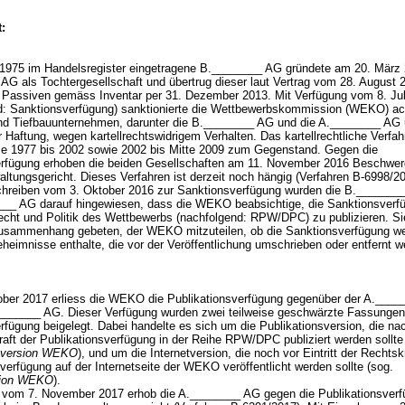
:
 1975 im Handelsregister eingetragene B.________ AG gründete am 20. März 
AG als Tochtergesellschaft und übertrug dieser laut Vertrag vom 28. August 
 Passiven gemäss Inventar per 31. Dezember 2013. Mit Verfügung vom 8. Jul
d: Sanktionsverfügung) sanktionierte die Wettbewerbskommission (WEKO) ac
nd Tiefbauunternehmen, darunter die B.________ AG und die A.________ AG 
r Haftung, wegen kartellrechtswidrigem Verhalten. Das kartellrechtliche Verfah
me 1977 bis 2002 sowie 2002 bis Mitte 2009 zum Gegenstand. Gegen die
rfügung erhoben die beiden Gesellschaften am 11. November 2016 Beschwe
ltungsgericht. Dieses Verfahren ist derzeit noch hängig (Verfahren B-6998/2
chreiben vom 3. Oktober 2016 zur Sanktionsverfügung wurden die B._______
___ AG darauf hingewiesen, dass die WEKO beabsichtige, die Sanktionsverfü
echt und Politik des Wettbewerbs (nachfolgend: RPW/DPC) zu publizieren. S
usammenhang gebeten, der WEKO mitzuteilen, ob die Sanktionsverfügung we
heimnisse enthalte, die vor der Veröffentlichung umschrieben oder entfernt 
ber 2017 erliess die WEKO die Publikationsverfügung gegenüber der A.___
_______ AG. Dieser Verfügung wurden zwei teilweise geschwärzte Fassungen
fügung beigelegt. Dabei handelte es sich um die Publikationsversion, die nach
raft der Publikationsverfügung in der Reihe RPW/DPC publiziert werden sollte
nsversion WEKO
), und um die Internetversion, die noch vor Eintritt der Rechtsk
verfügung auf der Internetseite der WEKO veröffentlicht werden sollte (sog.
rsion WEKO
).
 vom 7. November 2017 erhob die A.________ AG gegen die Publikationsver