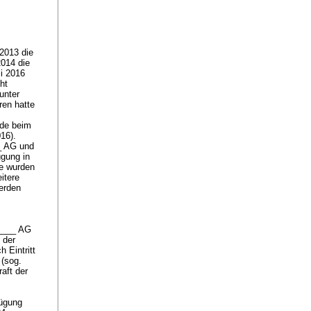
2013 die
2014 die
i 2016
ht
unter
ren hatte
rde beim
016).
_ AG und
gung in
ie wurden
itere
werden
_____ AG
 der
 Eintritt
 (sog.
raft der
fügung