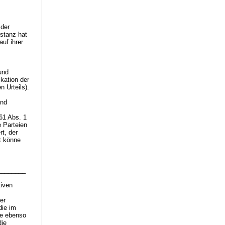
 der
nstanz hat
uf ihrer
und
kation der
 Urteils).
und
 61 Abs. 1
e Parteien
t, der
t könne
.________
tiven
er
die im
he ebenso
die