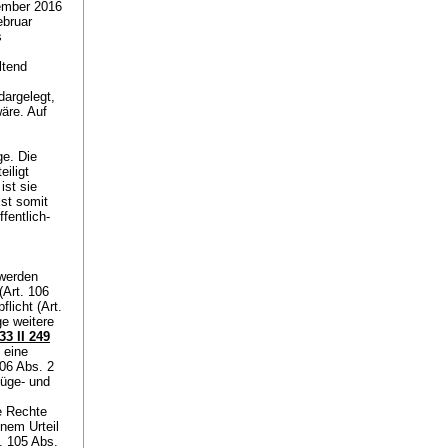
ember 2016
ebruar
s
ltend
dargelegt,
äre. Auf
ge. Die
eiligt
ist sie
ist somit
fentlich-
 werden
(
Art. 106
licht (
Art.
ge weitere
33 II 249
 eine
106 Abs. 2
Rüge- und
e Rechte
inem Urteil
. 105 Abs.