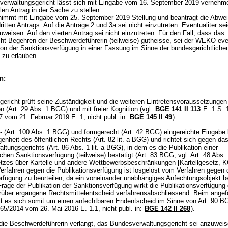
erwaltungsgericht lässt sich mit Eingabe vom 16. September 2019 vernehm
len Antrag in der Sache zu stellen.
mmt mit Eingabe vom 25. September 2019 Stellung und beantragt die Abwe
ritten Antrags. Auf die Anträge 2 und 3a sei nicht einzutreten. Eventualiter se
weisen. Auf den vierten Antrag sei nicht einzutreten. Für den Fall, dass das
ht Begehren der Beschwerdeführerin (teilweise) gutheisse, sei der WEKO even
tion der Sanktionsverfügung in einer Fassung im Sinne der bundesgerichtliche
 zu erlauben.
n:
ericht prüft seine Zuständigkeit und die weiteren Eintretensvoraussetzungen
n (
Art. 29 Abs. 1 BGG
) und mit freier Kognition (vgl.
BGE 141 II 113
E. 1 S. 1
 vom 21. Februar 2019 E. 1, nicht publ. in:
BGE 145 II 49
).
- (
Art. 100 Abs. 1 BGG
) und formgerecht (
Art. 42 BGG
) eingereichte Eingabe b
enheit des öffentlichen Rechts (
Art. 82 lit. a BGG
) und richtet sich gegen das
ltungsgerichts (
Art. 86 Abs. 1 lit. a BGG
), in dem es die Publikation einer
lichen Sanktionsverfügung (teilweise) bestätigt (
Art. 83 BGG
; vgl.
Art. 48 Abs.
zes über Kartelle und andere Wettbewerbsbeschränkungen [Kartellgesetz, 
Verfahren gegen die Publikationsverfügung ist losgelöst vom Verfahren gegen 
rfügung zu beurteilen, da ein voneinander unabhängiges Anfechtungsobjekt be
 Frage der Publikation der Sanktionsverfügung wirkt die Publikationsverfügung 
darüber ergangene Rechtsmittelentscheid verfahrensabschliessend. Beim ange
elt es sich somit um einen anfechtbaren Endentscheid im Sinne von
Art. 90 B
65/2014 vom 26. Mai 2016 E. 1.1, nicht publ. in:
BGE 142 II 268
).
ie Beschwerdeführerin verlangt, das Bundesverwaltungsgericht sei anzuweise