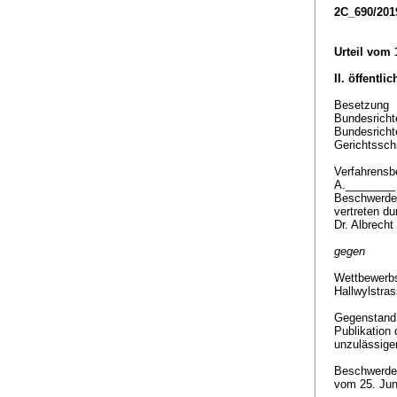
2C_690/201
Urteil vom 
II. öffentli
Besetzung
Bundesrichte
Bundesricht
Gerichtsschr
Verfahrensbe
A.________
Beschwerdef
vertreten d
Dr. Albrech
gegen
Wettbewerb
Hallwylstra
Gegenstan
Publikation
unzulässig
Beschwerde 
vom 25. Jun