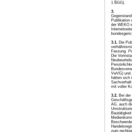
1 BGG
).
3.
Gegenstand 
Publikation
der WEKO im
Internetseit
bundesgeric
3.1.
Die Pub
verhältnism
Fassung
P
Die Vorinst
Neubeurteil
Persönlichk
Bundesverwa
VwVG
) und
hätten sich
Sachverhalt
mit voller K
3.2.
Bei der
Geschäftsge
AG, auch di
Umstrukturi
Bautätigkeit
Medienkommu
Beschwerdef
Handelsregi
zum rechtse