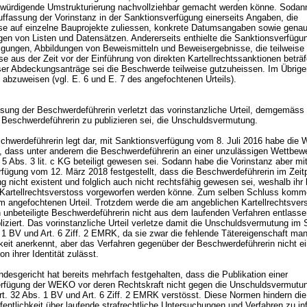
u würdigende Umstrukturierung nachvollziehbar gemacht werden könne. Sodan
uffassung der Vorinstanz in der Sanktionsverfügung einerseits Angaben, die
e auf einzelne Bauprojekte zuliessen, konkrete Datumsangaben sowie gena
en von Listen und Datensätzen. Andererseits enthielte die Sanktionsverfügu
gungen, Abbildungen von Beweismitteln und Beweisergebnisse, die teilweise
 aus der Zeit vor der Einführung von direkten Kartellrechtssanktionen beträ
er Abdeckungsanträge sei die Beschwerde teilweise gutzuheissen. Im Übrigen
abzuweisen (vgl. E. 6 und E. 7 des angefochtenen Urteils).
sung der Beschwerdeführerin verletzt das vorinstanzliche Urteil, demgemäss 
er Beschwerdeführerin zu publizieren sei, die Unschuldsvermutung.
chwerdeführerin legt dar, mit Sanktionsverfügung vom 8. Juli 2016 habe di
, dass unter anderem die Beschwerdeführerin an einer unzulässigen Wettbew
 5 Abs. 3 lit. c KG
beteiligt gewesen sei. Sodann habe die Vorinstanz aber mi
fügung vom 12. März 2018 festgestellt, dass die Beschwerdeführerin im Zeit
 nicht existent und folglich auch nicht rechtsfähig gewesen sei, weshalb ihr 
 Kartellrechtsverstoss vorgeworfen werden könne. Zum selben Schluss komm
im angefochtenen Urteil. Trotzdem werde die am angeblichen Kartellrechtsver
n unbeteiligte Beschwerdeführerin nicht aus dem laufenden Verfahren entlasse
bliziert. Das vorinstanzliche Urteil verletze damit die Unschuldsvermutung im
. 1 BV
und
Art. 6 Ziff. 2 EMRK
, da sie zwar die fehlende Tätereigenschaft ma
eit anerkennt, aber das Verfahren gegenüber der Beschwerdeführerin nicht ei
ion ihrer Identität zulässt.
esgericht hat bereits mehrfach festgehalten, dass die Publikation einer
rfügung der WEKO vor deren Rechtskraft nicht gegen die Unschuldsvermutu
rt. 32 Abs. 1 BV
und
Art. 6 Ziff. 2 EMRK
verstösst. Diese Normen hindern di
ffentlichkeit über laufende strafrechtliche Untersuchungen und Verfahren zu in