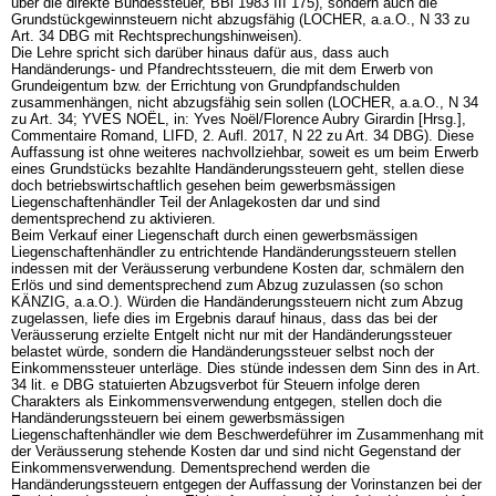
über die direkte Bundessteuer, BBl 1983 III 175), sondern auch die
Grundstückgewinnsteuern nicht abzugsfähig (LOCHER, a.a.O., N 33 zu
Art. 34 DBG
mit Rechtsprechungshinweisen).
Die Lehre spricht sich darüber hinaus dafür aus, dass auch
Handänderungs- und Pfandrechtssteuern, die mit dem Erwerb von
Grundeigentum bzw. der Errichtung von Grundpfandschulden
zusammenhängen, nicht abzugsfähig sein sollen (LOCHER, a.a.O., N 34
zu Art. 34; YVES NOËL, in: Yves Noël/Florence Aubry Girardin [Hrsg.],
Commentaire Romand, LIFD, 2. Aufl. 2017, N 22 zu
Art. 34 DBG
). Diese
Auffassung ist ohne weiteres nachvollziehbar, soweit es um beim Erwerb
eines Grundstücks bezahlte Handänderungssteuern geht, stellen diese
doch betriebswirtschaftlich gesehen beim gewerbsmässigen
Liegenschaftenhändler Teil der Anlagekosten dar und sind
dementsprechend zu aktivieren.
Beim Verkauf einer Liegenschaft durch einen gewerbsmässigen
Liegenschaftenhändler zu entrichtende Handänderungssteuern stellen
indessen mit der Veräusserung verbundene Kosten dar, schmälern den
Erlös und sind dementsprechend zum Abzug zuzulassen (so schon
KÄNZIG, a.a.O.). Würden die Handänderungssteuern nicht zum Abzug
zugelassen, liefe dies im Ergebnis darauf hinaus, dass das bei der
Veräusserung erzielte Entgelt nicht nur mit der Handänderungssteuer
belastet würde, sondern die Handänderungssteuer selbst noch der
Einkommenssteuer unterläge. Dies stünde indessen dem Sinn des in
Art.
34 lit. e DBG
statuierten Abzugsverbot für Steuern infolge deren
Charakters als Einkommensverwendung entgegen, stellen doch die
Handänderungssteuern bei einem gewerbsmässigen
Liegenschaftenhändler wie dem Beschwerdeführer im Zusammenhang mit
der Veräusserung stehende Kosten dar und sind nicht Gegenstand der
Einkommensverwendung. Dementsprechend werden die
Handänderungssteuern entgegen der Auffassung der Vorinstanzen bei der