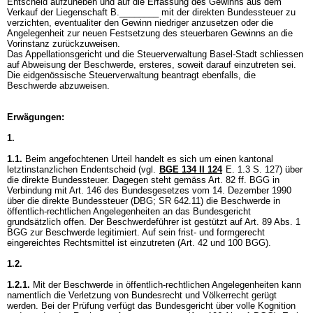
Entscheid aufzuheben und auf die Erfassung des Gewinns aus dem
Verkauf der Liegenschaft B.________ mit der direkten Bundessteuer zu
verzichten, eventualiter den Gewinn niedriger anzusetzen oder die
Angelegenheit zur neuen Festsetzung des steuerbaren Gewinns an die
Vorinstanz zurückzuweisen.
Das Appellationsgericht und die Steuerverwaltung Basel-Stadt schliessen
auf Abweisung der Beschwerde, ersteres, soweit darauf einzutreten sei.
Die eidgenössische Steuerverwaltung beantragt ebenfalls, die
Beschwerde abzuweisen.
Erwägungen:
1.
1.1.
Beim angefochtenen Urteil handelt es sich um einen kantonal
letztinstanzlichen Endentscheid (vgl.
BGE 134 II 124
E. 1.3 S. 127) über
die direkte Bundessteuer. Dagegen steht gemäss
Art. 82 ff. BGG
in
Verbindung mit Art. 146 des Bundesgesetzes vom 14. Dezember 1990
über die direkte Bundessteuer (DBG; SR 642.11) die Beschwerde in
öffentlich-rechtlichen Angelegenheiten an das Bundesgericht
grundsätzlich offen. Der Beschwerdeführer ist gestützt auf
Art. 89 Abs. 1
BGG
zur Beschwerde legitimiert. Auf sein frist- und formgerecht
eingereichtes Rechtsmittel ist einzutreten (
Art. 42 und 100 BGG
).
1.2.
1.2.1.
Mit der Beschwerde in öffentlich-rechtlichen Angelegenheiten kann
namentlich die Verletzung von Bundesrecht und Völkerrecht gerügt
werden. Bei der Prüfung verfügt das Bundesgericht über volle Kognition