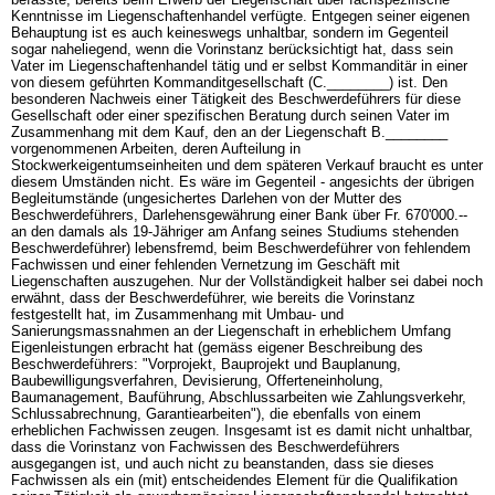
Kenntnisse im Liegenschaftenhandel verfügte. Entgegen seiner eigenen
Behauptung ist es auch keineswegs unhaltbar, sondern im Gegenteil
sogar naheliegend, wenn die Vorinstanz berücksichtigt hat, dass sein
Vater im Liegenschaftenhandel tätig und er selbst Kommanditär in einer
von diesem geführten Kommanditgesellschaft (C.________) ist. Den
besonderen Nachweis einer Tätigkeit des Beschwerdeführers für diese
Gesellschaft oder einer spezifischen Beratung durch seinen Vater im
Zusammenhang mit dem Kauf, den an der Liegenschaft B.________
vorgenommenen Arbeiten, deren Aufteilung in
Stockwerkeigentumseinheiten und dem späteren Verkauf braucht es unter
diesem Umständen nicht. Es wäre im Gegenteil - angesichts der übrigen
Begleitumstände (ungesichertes Darlehen von der Mutter des
Beschwerdeführers, Darlehensgewährung einer Bank über Fr. 670'000.--
an den damals als 19-Jähriger am Anfang seines Studiums stehenden
Beschwerdeführer) lebensfremd, beim Beschwerdeführer von fehlendem
Fachwissen und einer fehlenden Vernetzung im Geschäft mit
Liegenschaften auszugehen. Nur der Vollständigkeit halber sei dabei noch
erwähnt, dass der Beschwerdeführer, wie bereits die Vorinstanz
festgestellt hat, im Zusammenhang mit Umbau- und
Sanierungsmassnahmen an der Liegenschaft in erheblichem Umfang
Eigenleistungen erbracht hat (gemäss eigener Beschreibung des
Beschwerdeführers: "Vorprojekt, Bauprojekt und Bauplanung,
Baubewilligungsverfahren, Devisierung, Offerteneinholung,
Baumanagement, Bauführung, Abschlussarbeiten wie Zahlungsverkehr,
Schlussabrechnung, Garantiearbeiten"), die ebenfalls von einem
erheblichen Fachwissen zeugen. Insgesamt ist es damit nicht unhaltbar,
dass die Vorinstanz von Fachwissen des Beschwerdeführers
ausgegangen ist, und auch nicht zu beanstanden, dass sie dieses
Fachwissen als ein (mit) entscheidendes Element für die Qualifikation