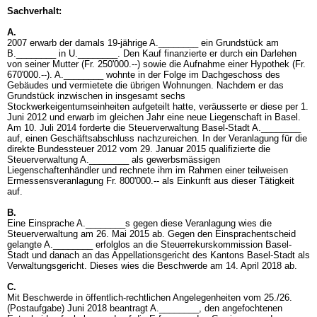
Sachverhalt:
A.
2007 erwarb der damals 19-jährige A.________ ein Grundstück am
B.________ in U.________. Den Kauf finanzierte er durch ein Darlehen
von seiner Mutter (Fr. 250'000.--) sowie die Aufnahme einer Hypothek (Fr.
670'000.--). A.________ wohnte in der Folge im Dachgeschoss des
Gebäudes und vermietete die übrigen Wohnungen. Nachdem er das
Grundstück inzwischen in insgesamt sechs
Stockwerkeigentumseinheiten aufgeteilt hatte, veräusserte er diese per 1.
Juni 2012 und erwarb im gleichen Jahr eine neue Liegenschaft in Basel.
Am 10. Juli 2014 forderte die Steuerverwaltung Basel-Stadt A.________
auf, einen Geschäftsabschluss nachzureichen. In der Veranlagung für die
direkte Bundessteuer 2012 vom 29. Januar 2015 qualifizierte die
Steuerverwaltung A.________ als gewerbsmässigen
Liegenschaftenhändler und rechnete ihm im Rahmen einer teilweisen
Ermessensveranlagung Fr. 800'000.-- als Einkunft aus dieser Tätigkeit
auf.
B.
Eine Einsprache A.________s gegen diese Veranlagung wies die
Steuerverwaltung am 26. Mai 2015 ab. Gegen den Einsprachentscheid
gelangte A.________ erfolglos an die Steuerrekurskommission Basel-
Stadt und danach an das Appellationsgericht des Kantons Basel-Stadt als
Verwaltungsgericht. Dieses wies die Beschwerde am 14. April 2018 ab.
C.
Mit Beschwerde in öffentlich-rechtlichen Angelegenheiten vom 25./26.
(Postaufgabe) Juni 2018 beantragt A.________, den angefochtenen