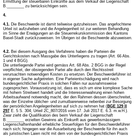
Ermittlung der steuerbaren Einkünfte aus dem Verkauf der Liegenschaft
B.________ zu berücksichtigen sein.
4.
4.1.
Die Beschwerde ist damit teilweise gutzuheissen. Das angefochtene
Urteil ist aufzuheben und die Angelegenheit ist zur weiteren Behandlung
im Sinne der Erwägungen an die Steuerrekurskommission des Kantons
Basel-Stadt zurückzuweisen. Im Übrigen ist die Beschwerde abzuweisen.
4.2.
Bei diesem Ausgang des Verfahrens haben die Parteien die
Gerichtskosten nach Massgabe des Unterliegens zu tragen (
Art. 66 Abs.
1 und 4 BGG
).
Die unterliegende Partei wird gemäss
Art. 68 Abs. 2 BGG
in der Regel
verpflichtet, der obsiegenden Partei alle durch den Rechtsstreit
verursachten notwendigen Kosten zu ersetzen. Der Beschwerdeführer ist
in eigener Sache aufgetreten. Eine Parteientschädigung wird nach
bundesgerichtlicher Praxis in solchen Fällen nur ausnahmsweise
zugesprochen. Voraussetzung ist, dass es sich um eine komplexe Sache
mit hohem Streitwert handelt und die Interessenwahrung einen hohen
Arbeitsaufwand notwendig macht, der den Rahmen dessen überschreitet,
was der Einzelne üblicher- und zumutbarerweise nebenbei zur Besorgung
der persönlichen Angelegenheiten auf sich zu nehmen hat (
BGE 129 II
297
E. 5 S. 304; Urteil 2C_807/2016 vom 17. Juli 2017 E. 6.3. m.w.H.).
Zwar zieht die Qualifikation des beim Verkauf der Liegenschaft
B.________ erzielten Gewinns als Einkunft aus gewerbsmässigem
Liegenschaftenhandel erhebliche Steuerfolgen für den Beschwerdeführer
nach sich; hingegen war die Ausarbeitung der Beschwerde für ihn auch
als juristischen Laien nicht mit dem von der bundesgerichtlichen Praxis