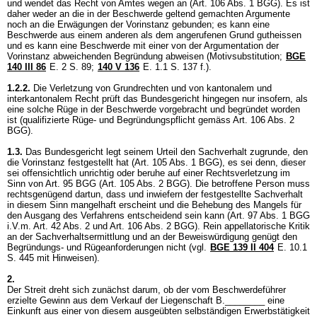
und wendet das Recht von Amtes wegen an (
Art. 106 Abs. 1 BGG
). Es ist
daher weder an die in der Beschwerde geltend gemachten Argumente
noch an die Erwägungen der Vorinstanz gebunden; es kann eine
Beschwerde aus einem anderen als dem angerufenen Grund gutheissen
und es kann eine Beschwerde mit einer von der Argumentation der
Vorinstanz abweichenden Begründung abweisen (Motivsubstitution;
BGE
140 III 86
E. 2 S. 89;
140 V 136
E. 1.1 S. 137 f.).
1.2.2.
Die Verletzung von Grundrechten und von kantonalem und
interkantonalem Recht prüft das Bundesgericht hingegen nur insofern, als
eine solche Rüge in der Beschwerde vorgebracht und begründet worden
ist (qualifizierte Rüge- und Begründungspflicht gemäss
Art. 106 Abs. 2
BGG
).
1.3.
Das Bundesgericht legt seinem Urteil den Sachverhalt zugrunde, den
die Vorinstanz festgestellt hat (
Art. 105 Abs. 1 BGG
), es sei denn, dieser
sei offensichtlich unrichtig oder beruhe auf einer Rechtsverletzung im
Sinn von
Art. 95 BGG
(
Art. 105 Abs. 2 BGG
). Die betroffene Person muss
rechtsgenügend dartun, dass und inwiefern der festgestellte Sachverhalt
in diesem Sinn mangelhaft erscheint und die Behebung des Mangels für
den Ausgang des Verfahrens entscheidend sein kann (
Art. 97 Abs. 1 BGG
i.V.m.
Art. 42 Abs. 2 und
Art. 106 Abs. 2 BGG
). Rein appellatorische Kritik
an der Sachverhaltsermittlung und an der Beweiswürdigung genügt den
Begründungs- und Rügeanforderungen nicht (vgl.
BGE 139 II 404
E. 10.1
S. 445 mit Hinweisen).
2.
Der Streit dreht sich zunächst darum, ob der vom Beschwerdeführer
erzielte Gewinn aus dem Verkauf der Liegenschaft B.________ eine
Einkunft aus einer von diesem ausgeübten selbständigen Erwerbstätigkeit