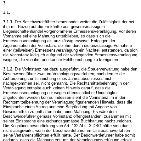
3.
3.1.
3.1.1.
Der Beschwerdeführer beanstandet weiter die Zulässigkeit der bei
ihm mit Bezug auf die Einkünfte aus gewerbsmässigem
Liegenschaftenhandel vorgenommene Ermessensveranlagung. Vor deren
Vornahme sei eine Mahnung unterblieben, so dass sich die
Ermessensveranlagung als unzulässig erweise. Entgegen der
Argumentation der Vorinstanz sei ihm durch die unzulässige Vornahme
einer (teilweisen) Ermessensveranlagung ein Nachteil entstanden, da sich
die Vorinstanz lediglich aufgrund der vorliegenden Ermessensveranlagung
weigere, die von ihm anerkannte Fehlberechnung zu korrigieren.
3.1.2.
Die Vorinstanz hat dazu ausgeführt, die Steuerverwaltung habe den
Beschwerdeführer zwar im Veranlagungsverfahren, nachdem er der
Aufforderung zur Einreichung eines Jahresabschlusses nicht
nachgekommen sei, nicht gemahnt. Die Rechtsmittelbelehrung in der
Veranlagung enthalte auch keinen Hinweis darauf, dass die
Ermessensveranlagung nur wegen offensichtlicher Unrichtigkeit
angefochten werden könne. Indessen sieht die Vorinstanz im in der
Rechtsmittelbelehrung der Veranlagung figurierenden Hinweis, dass die
Einsprache einen Antrag und eine Begründung mit Angabe von
Beweismitteln zu enthalten habe, eine Mahnung. Es wäre dem
Beschwerdeführer gemäss Vorinstanz offengestanden, zusammen mit
seiner Einsprache eine ordnungsgemässe Buchhaltung nachzureichen.
Die Kognitionsbeschränkung von
Art. 132 Abs. 3 DBG
hätte sich damit
nicht ausgewirkt, wenn der Beschwerdeführer im Einspracheverfahren
seine Verfahrenspflichten erfüllt hätte. Der Beschwerdeführer habe somit
dadurch, dass die Mahnung erst mit der Veranlagungsverfügung erfolgt