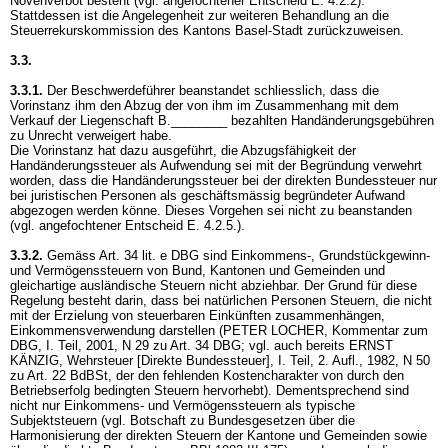
Novenverbot besteht (vgl. angefochtener Entscheid E. 4.2.2).
Stattdessen ist die Angelegenheit zur weiteren Behandlung an die
Steuerrekurskommission des Kantons Basel-Stadt zurückzuweisen.
3.3.
3.3.1.
Der Beschwerdeführer beanstandet schliesslich, dass die
Vorinstanz ihm den Abzug der von ihm im Zusammenhang mit dem
Verkauf der Liegenschaft B.________ bezahlten Handänderungsgebühren
zu Unrecht verweigert habe.
Die Vorinstanz hat dazu ausgeführt, die Abzugsfähigkeit der
Handänderungssteuer als Aufwendung sei mit der Begründung verwehrt
worden, dass die Handänderungssteuer bei der direkten Bundessteuer nur
bei juristischen Personen als geschäftsmässig begründeter Aufwand
abgezogen werden könne. Dieses Vorgehen sei nicht zu beanstanden
(vgl. angefochtener Entscheid E. 4.2.5.).
3.3.2.
Gemäss
Art. 34 lit. e DBG
sind Einkommens-, Grundstückgewinn-
und Vermögenssteuern von Bund, Kantonen und Gemeinden und
gleichartige ausländische Steuern nicht abziehbar. Der Grund für diese
Regelung besteht darin, dass bei natürlichen Personen Steuern, die nicht
mit der Erzielung von steuerbaren Einkünften zusammenhängen,
Einkommensverwendung darstellen (PETER LOCHER, Kommentar zum
DBG, I. Teil, 2001, N 29 zu
Art. 34 DBG
; vgl. auch bereits ERNST
KÄNZIG, Wehrsteuer [Direkte Bundessteuer], I. Teil, 2. Aufl., 1982, N 50
zu
Art. 22 BdBSt
, der den fehlenden Kostencharakter von durch den
Betriebserfolg bedingten Steuern hervorhebt). Dementsprechend sind
nicht nur Einkommens- und Vermögenssteuern als typische
Subjektsteuern (vgl. Botschaft zu Bundesgesetzen über die
Harmonisierung der direkten Steuern der Kantone und Gemeinden sowie