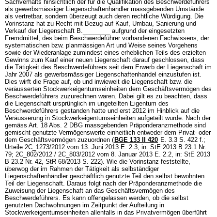
Sachverhalts hinsichtlich der für die Qualifikation des Beschwerdeführers
als gewerbsmässiger Liegenschaftenhändler massgebenden Umstände
als vertretbar, sondern überzeugt auch deren rechtliche Würdigung. Die
Vorinstanz hat zu Recht mit Bezug auf Kauf, Umbau, Sanierung und
Verkauf der Liegenschaft B.________ aufgrund der eingesetzten
Fremdmittel, des beim Beschwerdeführer vorhandenen Fachwissens, der
systematischen bzw. planmässigen Art und Weise seines Vorgehens
sowie der Wiederanlage zumindest eines erheblichen Teils des erzielten
Gewinns zum Kauf einer neuen Liegenschaft darauf geschlossen, dass
die Tätigkeit des Beschwerdeführers seit dem Erwerb der Liegenschaft im
Jahr 2007 als gewerbsmässiger Liegenschaftenhandel einzustufen ist.
Dies wirft die Frage auf, ob und inwieweit die Liegenschaft bzw. die
veräusserten Stockwerkeigentumseinheiten dem Geschäftsvermögen des
Beschwerdeführers zuzurechnen waren. Dabei gilt es zu beachten, dass
die Liegenschaft ursprünglich im ungeteilten Eigentum des
Beschwerdeführers gestanden hatte und erst 2012 im Hinblick auf die
Veräusserung in Stockwerkeigentumseinheiten aufgeteilt wurde. Nach der
gemäss
Art. 18 Abs. 2 DBG
massgebenden Präponderanzmethode sind
gemischt genutzte Vermögenswerte einheitlich entweder dem Privat- oder
dem Geschäftsvermögen zuzuordnen (
BGE 133 II 420
E. 3.3 S. 422 f.;
Urteile 2C_1273/2012 vom 13. Juni 2013 E. 2.3, in: StE 2013 B 23.1 Nr.
79; 2C_802/2012 / 2C_803/2012 vom 8. Januar 2013 E. 2.2, in: StE 2013
B 23.2 Nr. 42, StR 68/2013 S. 222). Wie die Vorinstanz feststellte,
überwog der im Rahmen der Tätigkeit als selbständiger
Liegenschaftenhändler geschäftlich genutzte Teil den selbst bewohnten
Teil der Liegenschaft. Daraus folgt nach der Präponderanzmethode die
Zuweisung der Liegenschaft an das Geschäftsvermögen des
Beschwerdeführers. Es kann offengelassen werden, ob die selbst
genutzten Dachwohnungen im Zeitpunkt der Aufteilung in
Stockwerkeigentumseinheiten allenfalls in das Privatvermögen überführt