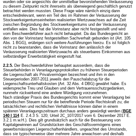
wurden oder sie angesichts der unmittelbar bevorstehenden Veräusserung
zu diesem Zeitpunkt nicht ihrerseits als überwiegend geschäftlich genutzt
betrachtet werden mussten. Diese Frage wäre nämlich einzig dann
entscheidrelevant, wenn ein Teil des im Rahmen der Veräusserung der
Stockwerkeigentumseinheiten realisierten Wertzuwachses auf die Zeit
zwischen Begründung des Stockwerkeigentums und der Veräusserung
entfallen wäre. Dies hat die Vorinstanz aber nicht festgestellt und wird
vom Beschwerdeführer auch nicht behauptet. Da das Bundesgericht an
den von der Vorinstanz festgestellten Sachverhalt gebunden ist (
Art. 105
Abs. 1 BGG
), erübrigen sich weitere Ausführungen hierzu. Es ist folglich
nicht zu beanstanden, dass die Vorinstanz den anlässlich der
Veräusserung realisierten Wertzuwachs als steuerbares Einkommen aus
selbständiger Erwerbstätigkeit eingestuft hat.
2.2.5.
Der Beschwerdeführer behauptet ausserdem, dass die
Steuerbehörden in Veranlagungsprotokollen zu früheren Steuerperioden
die Liegenschaft als Privatvermögen bezeichnet und ihm in den
Steuerperioden 2007-2011 jeweils den Pauschalabzug für die
Liegenschaftsunterhaltskosten (
Art. 32 Abs. 4 DBG
) gewährt habe. Es
widerspreche Treu und Glauben und dem Vertrauensschutzgedanken,
nunmehr rückwirkend eine andere Würdigung vorzunehmen.
Nach ständiger Praxis des Bundesgerichts kommt einer Veranlagung bei
periodischen Steuern nur für die betreffende Periode Rechtskraft zu; die
tatsächlichen und rechtlichen Verhältnisse können daher in einem
späteren Veranlagungszeitraum durchaus anders gewürdigt werden (
BGE
140 I 114
E. 2.4.3 S. 120; Urteil 2C_107/2017 vom 6. Dezember 2017 E.
3.2.1 m.w.H.). Dies gilt grundsätzlich auch für die Besteuerung von
Kapitalgewinnen auf Grundstücken des Geschäftsvermögens eines
gewerbsmässigen Liegenschaftenhändlers, ungeachtet des Umstands,
dass sie typischerweise über mehrere Jahre anwachsen und deshalb