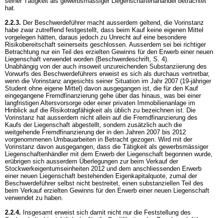
seiner Tätigkeit als gewerbsmässiger Liegenschaftenahandel betrachtet
hat.
2.2.3.
Der Beschwerdeführer macht ausserdem geltend, die Vorinstanz
habe zwar zutreffend festgestellt, dass beim Kauf keine eigenen Mittel
vorgelegen hätten, daraus jedoch zu Unrecht auf eine besondere
Risikobereitschaft seinerseits geschlossen. Ausserdem sei bei richtiger
Betrachtung nur ein Teil des erzielten Gewinns für den Erwerb einer neuen
Liegenschaft verwendet worden (Beschwerdeschrift, S. 4).
Unabhängig von der auch insoweit unzureichenden Substanziierung des
Vorwurfs des Beschwerdeführers erweist es sich als durchaus vertretbar,
wenn die Vorinstanz angesichts seiner Situation im Jahr 2007 (19-jähriger
Student ohne eigene Mittel) davon ausgegangen ist, die für den Kauf
eingegangene Fremdfinanzierung gehe über das hinaus, was bei einer
langfristigen Altersvorsorge oder einer privaten Immobilienanlage im
Hinblick auf die Risikotragfähigkeit als üblich zu bezeichnen ist. Die
Vorinstanz hat ausserdem nicht allein auf die Fremdfinanzierung des
Kaufs der Liegenschaft abgestellt, sondern zusätzlich auch die
weitgehende Fremdfinanzierung der in den Jahren 2007 bis 2012
vorgenommenen Umbauarbeiten in Betracht gezogen. Wird mit der
Vorinstanz davon ausgegangen, dass die Tätigkeit als gewerbsmässiger
Liegenschaftenhändler mit dem Erwerb der Liegenschaft begonnen wurde,
erübrigen sich ausserdem Überlegungen zur beim Verkauf der
Stockwerkeigentumseinheiten 2012 und dem anschliessenden Erwerb
einer neuen Liegenschaft bestehenden Eigenkapitalquote, zumal der
Beschwerdeführer selbst nicht bestreitet, einen substanziellen Teil des
beim Verkauf erzielten Gewinns für den Erwerb einer neuen Liegenschaft
verwendet zu haben.
2.2.4.
Insgesamt erweist sich damit nicht nur die Feststellung des