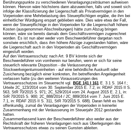
Berührungspunkte zu verschiedenen Veranlagungszeiträumen aufweisen
können. Hiervon wäre höchstens dann abzuweichen, falls und soweit sich
infolge der Klassifizierung der Liegenschaft als Privatvermögen in den
Vorperioden eine Mehrbelastung des Steuerpflichtigen ergäbe, die ihm bei
einheitlicher Würdigung erspart geblieben wäre. Dies wäre etwa der Fall,
wenn der Steuerpflichtige in den Vorperioden für die Liegenschaft höhere
Kosten (ausgenommen Abschreibungen) hätte zum Abzug bringen
können, wäre sie bereits damals dem Geschäftsvermögen zugerechnet
worden. Es ist nun aber weder vom Beschwerdeführer dargetan noch
sonstwie ersichtlich, dass ihm höhere Abzüge zugestanden hätten, wäre
die Liegenschaft auch in den Vorperioden als Geschäftsvermögen
eingestuft worden.
Auf den Vertrauensschutz nach
Art. 9 BV
könnte sich der
Beschwerdeführer von vornherein nur berufen, wenn er sich für seine
steuerlich relevante Disposition - die Veräusserung der
Stockwerkeigentumseinheiten - auf eine behördliche Auskunft oder
Zusicherung bezüglich einer konkreten, ihn betreffenden Angelegenheit
verlassen hatte (zu den weiteren Voraussetzungen des
Vertrauensschutzes im Steuerrecht vgl.
BGE 141 I 161
E. 3.1 S. 164 f.;
Urteile 2C_123/2014 vom 30. September 2015 E. 7.2, in: RDAF 2015 II S.
563, StR 70/2015 S. 971; 2C_529/2014 vom 24. August 2015 E. 2.1, in:
StR 70/2015 S. 900; 2C_888/2014 / 2C_889/2014 vom 7. Juni 2015 E.
7.1, in: RDAF 2015 II S. 311, StR 70/2015 S. 688). Daran fehlt es hier
offenkundig, zumal die Veranlagungen der Vorperioden in keinerlei
Zusammenhang mit der Veräusserung im Steuerjahr 2012 gestanden
hatten.
Zusammenfassend kann der Beschwerdeführer also weder aus der
Rechtskraft der früheren Veranlagungen noch aus Überlegungen des
Vertrauensschutzes etwas zu seinen Gunsten ableiten.