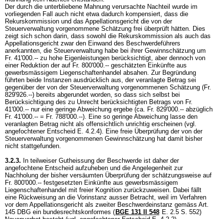
Der durch die unterbliebene Mahnung verursachte Nachteil wurde im
vorliegenden Fall auch nicht etwa dadurch kompensiert, dass die
Rekurskommission und das Appellationsgericht die von der
Steuerverwaltung vorgenommene Schätzung frei überprüft hätten. Dies
zeigt sich schon darin, dass sowohl die Rekurskommission als auch das
Appellationsgericht zwar den Einwand des Beschwerdeführers
anerkannten, die Steuerverwaltung habe bei ihrer Gewinnschätzung um
Fr. 41'000.-- zu hohe Eigenleistungen berücksichtigt, aber dennoch von
einer Reduktion der auf Fr. 800'000.-- geschätzten Einkünfte aus
gewerbsmässigem Liegenschaftenhandel absahen. Zur Begründung
führten beide Instanzen ausdrücklich aus, der veranlagte Betrag sei
gegenüber der von der Steuerverwaltung vorgenommenen Schätzung (Fr.
829'926.--) bereits abgerundet worden, so dass sich selbst bei
Berücksichtigung des zu Unrecht berücksichtigten Betrags von Fr.
41'000.-- nur eine geringe Abweichung ergebe (ca. Fr. 829'000.-- abzüglich
Fr. 41'000.-- = Fr. 788'000.--). Eine so geringe Abweichung lasse den
veranlagten Betrag nicht als offensichtlich unrichtig erscheinen (vgl.
angefochtener Entscheid E. 4.2.4). Eine freie Überprüfung der von der
Steuerverwaltung vorgenommenen Gewinnschätzung hat damit bisher
nicht stattgefunden.
3.2.3.
In teilweiser Gutheissung der Beschwerde ist daher der
angefochtene Entscheid aufzuheben und die Angelegenheit zur
Nachholung der bisher versäumten Überprüfung der schätzungsweise auf
Fr. 800'000.-- festgesetzten Einkünfte aus gewerbsmässigem
Liegenschaftenhandel mit freier Kognition zurückzuweisen. Dabei fällt
eine Rückweisung an die Vorinstanz ausser Betracht, weil im Verfahren
vor dem Appellationsgericht als zweiter Beschwerdeinstanz gemäss
Art.
145 DBG
ein bundesrechtskonformes (
BGE 131 II 548
E. 2.5 S. 552)