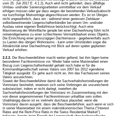
vom 25. Juli 2017 E. 4.1.2). Auch wird nicht gefordert, dass allfällige
Umbau- und/oder Sanierungsarbeiten unmittelbar vor dem Verkauf
erfolgen müssen oder gar dass wegen der bestehenden Verkaufsabsicht
nur kurzfristige Mietverträge abgeschlossen werden. Es ist im Übrigen
nicht ungewöhnlich, dass ein - während einer gewissen Zeitdauer -
selbstbewohnender Liegenschaftenhändler bei einem Um- und/oder
Ausbau seine eigenen Bedürfnisse berücksichtigt. Auch eine
Maximierung der Wohnfläche gerade bei einer Dachwohnung führt nicht
notwendigerweise zu einer schlechteren Vermarktbarkeit eines Objekts.
Die Einrichtung einer grosszügigen Dachterrasse - gegebenenfalls auch
zu Lasten des übrigen Wohnraums - kann unter Umständen sogar die
Attraktivität einer Dachwohnung mit Blick auf deren später geplanten
Verkauf erhöhen.
2.2.2.
Der Beschwerdeführer macht weiter geltend, bei ihm lägen keine
besonderen Fachkenntnisse vor. Weder habe seine Masterarbeit einen
Bezug zum Liegenschaftenhandel gehabt noch habe er für die
Kommanditgesellschaft seines Vaters von 2007 bis 2012 irgendeine
Tätigkeit ausgeübt. Es gehe auch nicht an, ihm das Fachwissen seines
Vaters anzurechnen.
Soweit der Beschwerdeführer damit die Sachverhaltsfeststellungen der
Vorinstanz bestreitet, erweisen sich seine Vorbringen als unzureichend
substanziiert, indem er nicht darlegt, inwiefern die
Sachverhaltsfeststellungen der Vorinstanz im Zusammenhang mit den
von dieser angenommenen Fachkenntnissen unhaltbar sein sollen.
Unabhängig davon ist es vielmehr durchaus plausibel, wenn die
Vorinstanz davon ausgeht, dass der Beschwerdeführer, auch wenn er sich
in seiner Masterarbeit mit einem makroökonomischen Thema ("Interest
Rates and the Rent-Price Ratio in the Swiss Residential Market")
befasste, bereits beim Erwerb der Liegenschaft über fachspezifische