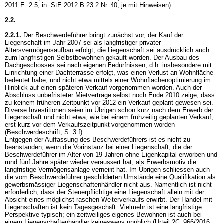
2011 E. 2.5, in: StE 2012 B 23.2 Nr. 40; je mit Hinweisen).
2.2.
2.2.1.
Der Beschwerdeführer bringt zunächst vor, der Kauf der
Liegenschaft im Jahr 2007 sei als langfristiger privater
Altersvermögensaufbau erfolgt; die Liegenschaft sei ausdrücklich auch
zum langfristigen Selbstbewohnen gekauft worden. Der Ausbau des
Dachgeschosses sei nach eigenen Bedürfnissen, d.h. insbesondere mit
Einrichtung einer Dachterrasse erfolgt, was einen Verlust an Wohnfläche
bedeutet habe, und nicht etwa mittels einer Wohnflächenoptimierung im
Hinblick auf einen späteren Verkauf vorgenommen worden. Auch der
Abschluss unbefristeter Mietverträge selbst noch Ende 2010 zeige, dass
zu keinem früheren Zeitpunkt vor 2012 ein Verkauf geplant gewesen sei.
Diverse Investitionen seien im Übrigen schon kurz nach dem Erwerb der
Liegenschaft und nicht etwa, wie bei einem frühzeitig geplanten Verkauf,
erst kurz vor dem Verkaufszeitpunkt vorgenommen worden
(Beschwerdeschrift, S. 3 f).
Entgegen der Auffassung des Beschwerdeführers ist es nicht zu
beanstanden, wenn die Vorinstanz bei einer Liegenschaft, die der
Beschwerdeführer im Alter von 19 Jahren ohne Eigenkapital erworben und
rund fünf Jahre später wieder veräussert hat, als Erwerbsmotiv die
langfristige Vermögensanlage verneint hat. Im Übrigen schliessen auch
die vom Beschwerdeführer geschilderten Umstände eine Qualifikation als
gewerbsmässiger Liegenschaftenhändler nicht aus. Namentlich ist nicht
erforderlich, dass der Steuerpflichtige eine Liegenschaft allein mit der
Absicht eines möglichst raschen Weiterverkaufs erwirbt. Der Handel mit
Liegenschaften ist kein Tagesgeschäft. Vielmehr ist eine langfristige
Perspektive typisch; ein zeitweiliges eigenes Bewohnen ist auch bei
einem Liegenschaftenhändler keineswegs unüblich (Urteil 2C_966/2016