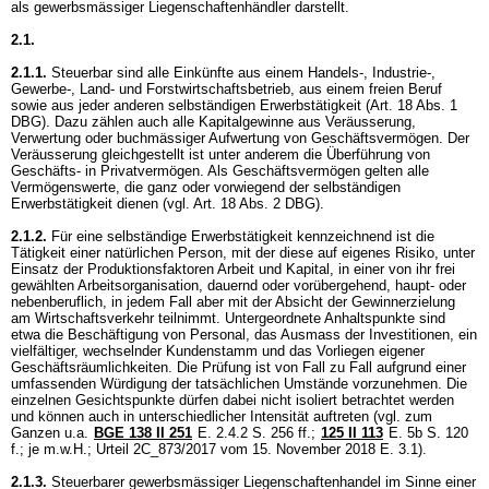
als gewerbsmässiger Liegenschaftenhändler darstellt.
2.1.
2.1.1.
Steuerbar sind alle Einkünfte aus einem Handels-, Industrie-,
Gewerbe-, Land- und Forstwirtschaftsbetrieb, aus einem freien Beruf
sowie aus jeder anderen selbständigen Erwerbstätigkeit (
Art. 18 Abs. 1
DBG
). Dazu zählen auch alle Kapitalgewinne aus Veräusserung,
Verwertung oder buchmässiger Aufwertung von Geschäftsvermögen. Der
Veräusserung gleichgestellt ist unter anderem die Überführung von
Geschäfts- in Privatvermögen. Als Geschäftsvermögen gelten alle
Vermögenswerte, die ganz oder vorwiegend der selbständigen
Erwerbstätigkeit dienen (vgl.
Art. 18 Abs. 2 DBG
).
2.1.2.
Für eine selbständige Erwerbstätigkeit kennzeichnend ist die
Tätigkeit einer natürlichen Person, mit der diese auf eigenes Risiko, unter
Einsatz der Produktionsfaktoren Arbeit und Kapital, in einer von ihr frei
gewählten Arbeitsorganisation, dauernd oder vorübergehend, haupt- oder
nebenberuflich, in jedem Fall aber mit der Absicht der Gewinnerzielung
am Wirtschaftsverkehr teilnimmt. Untergeordnete Anhaltspunkte sind
etwa die Beschäftigung von Personal, das Ausmass der Investitionen, ein
vielfältiger, wechselnder Kundenstamm und das Vorliegen eigener
Geschäftsräumlichkeiten. Die Prüfung ist von Fall zu Fall aufgrund einer
umfassenden Würdigung der tatsächlichen Umstände vorzunehmen. Die
einzelnen Gesichtspunkte dürfen dabei nicht isoliert betrachtet werden
und können auch in unterschiedlicher Intensität auftreten (vgl. zum
Ganzen u.a.
BGE 138 II 251
E. 2.4.2 S. 256 ff.;
125 II 113
E. 5b S. 120
f.; je m.w.H.; Urteil 2C_873/2017 vom 15. November 2018 E. 3.1).
2.1.3.
Steuerbarer gewerbsmässiger Liegenschaftenhandel im Sinne einer