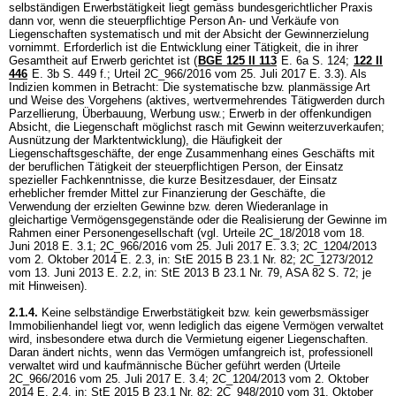
selbständigen Erwerbstätigkeit liegt gemäss bundesgerichtlicher Praxis
dann vor, wenn die steuerpflichtige Person An- und Verkäufe von
Liegenschaften systematisch und mit der Absicht der Gewinnerzielung
vornimmt. Erforderlich ist die Entwicklung einer Tätigkeit, die in ihrer
Gesamtheit auf Erwerb gerichtet ist (
BGE 125 II 113
E. 6a S. 124;
122 II
446
E. 3b S. 449 f.; Urteil 2C_966/2016 vom 25. Juli 2017 E. 3.3). Als
Indizien kommen in Betracht: Die systematische bzw. planmässige Art
und Weise des Vorgehens (aktives, wertvermehrendes Tätigwerden durch
Parzellierung, Überbauung, Werbung usw.; Erwerb in der offenkundigen
Absicht, die Liegenschaft möglichst rasch mit Gewinn weiterzuverkaufen;
Ausnützung der Marktentwicklung), die Häufigkeit der
Liegenschaftsgeschäfte, der enge Zusammenhang eines Geschäfts mit
der beruflichen Tätigkeit der steuerpflichtigen Person, der Einsatz
spezieller Fachkenntnisse, die kurze Besitzesdauer, der Einsatz
erheblicher fremder Mittel zur Finanzierung der Geschäfte, die
Verwendung der erzielten Gewinne bzw. deren Wiederanlage in
gleichartige Vermögensgegenstände oder die Realisierung der Gewinne im
Rahmen einer Personengesellschaft (vgl. Urteile 2C_18/2018 vom 18.
Juni 2018 E. 3.1; 2C_966/2016 vom 25. Juli 2017 E. 3.3; 2C_1204/2013
vom 2. Oktober 2014 E. 2.3, in: StE 2015 B 23.1 Nr. 82; 2C_1273/2012
vom 13. Juni 2013 E. 2.2, in: StE 2013 B 23.1 Nr. 79, ASA 82 S. 72; je
mit Hinweisen).
2.1.4.
Keine selbständige Erwerbstätigkeit bzw. kein gewerbsmässiger
Immobilienhandel liegt vor, wenn lediglich das eigene Vermögen verwaltet
wird, insbesondere etwa durch die Vermietung eigener Liegenschaften.
Daran ändert nichts, wenn das Vermögen umfangreich ist, professionell
verwaltet wird und kaufmännische Bücher geführt werden (Urteile
2C_966/2016 vom 25. Juli 2017 E. 3.4; 2C_1204/2013 vom 2. Oktober
2014 E. 2.4, in: StE 2015 B 23.1 Nr. 82; 2C_948/2010 vom 31. Oktober