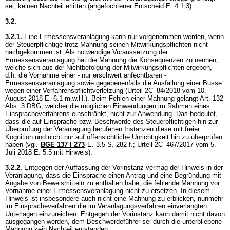
sei, keinen Nachteil erlitten (angefochtener Entscheid E. 4.1.3).
3.2.
3.2.1.
Eine Ermessensveranlagung kann nur vorgenommen werden, wenn
der Steuerpflichtige trotz Mahnung seinen Mitwirkungspflichten nicht
nachgekommen ist. Als notwendige Voraussetzung der
Ermessensveranlagung hat die Mahnung die Konsequenzen zu nennen,
welche sich aus der Nichtbefolgung der Mitwirkungspflichten ergeben,
d.h. die Vornahme einer - nur erschwert anfechtbaren -
Ermessensveranlagung sowie gegebenenfalls die Ausfällung einer Busse
wegen einer Verfahrenspflichtverletzung (Urteil 2C_84/2018 vom 10.
August 2018 E. 6.1 m.w.H.). Beim Fehlen einer Mahnung gelangt
Art. 132
Abs. 3 DBG
, welcher die möglichen Einwendungen im Rahmen eines
Einspracheverfahrens einschränkt, nicht zur Anwendung. Das bedeutet,
dass die auf Einsprache bzw. Beschwerde des Steuerpflichtigen hin zur
Überprüfung der Veranlagung berufenen Instanzen diese mit freier
Kognition und nicht nur auf offensichtliche Unrichtigkeit hin zu überprüfen
haben (vgl.
BGE 137 I 273
E. 3.5 S. 282 f.; Urteil 2C_467/2017 vom 5.
Juli 2018 E. 5.5 mit Hinweis).
3.2.2.
Entgegen der Auffassung der Vorinstanz vermag der Hinweis in der
Veranlagung, dass die Einsprache einen Antrag und eine Begründung mit
Angabe von Beweismitteln zu enthalten habe, die fehlende Mahnung vor
Vornahme einer Ermessensveranlagung nicht zu ersetzen. In diesem
Hinweis ist insbesondere auch nicht eine Mahnung zu erblicken, nunmehr
im Einspracheverfahren die im Veranlagungsverfahren einverlangten
Unterlagen einzureichen. Entgegen der Vorinstanz kann damit nicht davon
ausgegangen werden, dem Beschwerdeführer sei durch die unterbliebene
Mahnung kein Nachteil entstanden.