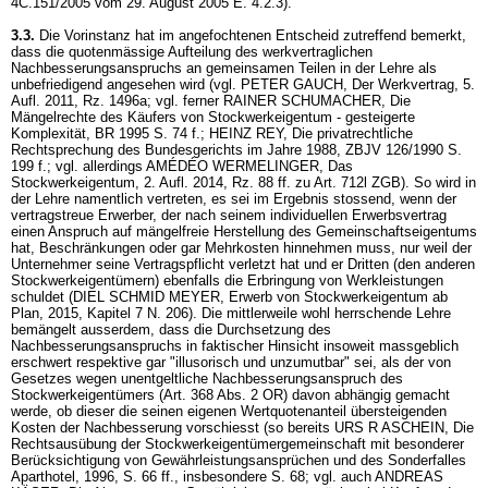
4C.151/2005 vom 29. August 2005 E. 4.2.3).
3.3.
Die Vorinstanz hat im angefochtenen Entscheid zutreffend bemerkt,
dass die quotenmässige Aufteilung des werkvertraglichen
Nachbesserungsanspruchs an gemeinsamen Teilen in der Lehre als
unbefriedigend angesehen wird (vgl. PETER GAUCH, Der Werkvertrag, 5.
Aufl. 2011, Rz. 1496a; vgl. ferner RAINER SCHUMACHER, Die
Mängelrechte des Käufers von Stockwerkeigentum - gesteigerte
Komplexität, BR 1995 S. 74 f.; HEINZ REY, Die privatrechtliche
Rechtsprechung des Bundesgerichts im Jahre 1988, ZBJV 126/1990 S.
199 f.; vgl. allerdings AMÉDÉO WERMELINGER, Das
Stockwerkeigentum, 2. Aufl. 2014, Rz. 88 ff. zu
Art. 712l ZGB
). So wird in
der Lehre namentlich vertreten, es sei im Ergebnis stossend, wenn der
vertragstreue Erwerber, der nach seinem individuellen Erwerbsvertrag
einen Anspruch auf mängelfreie Herstellung des Gemeinschaftseigentums
hat, Beschränkungen oder gar Mehrkosten hinnehmen muss, nur weil der
Unternehmer seine Vertragspflicht verletzt hat und er Dritten (den anderen
Stockwerkeigentümern) ebenfalls die Erbringung von Werkleistungen
schuldet (DIEL SCHMID MEYER, Erwerb von Stockwerkeigentum ab
Plan, 2015, Kapitel 7 N. 206). Die mittlerweile wohl herrschende Lehre
bemängelt ausserdem, dass die Durchsetzung des
Nachbesserungsanspruchs in faktischer Hinsicht insoweit massgeblich
erschwert respektive gar "illusorisch und unzumutbar" sei, als der von
Gesetzes wegen unentgeltliche Nachbesserungsanspruch des
Stockwerkeigentümers (
Art. 368 Abs. 2 OR
) davon abhängig gemacht
werde, ob dieser die seinen eigenen Wertquotenanteil übersteigenden
Kosten der Nachbesserung vorschiesst (so bereits URS R ASCHEIN, Die
Rechtsausübung der Stockwerkeigentümergemeinschaft mit besonderer
Berücksichtigung von Gewährleistungsansprüchen und des Sonderfalles
Aparthotel, 1996, S. 66 ff., insbesondere S. 68; vgl. auch ANDREAS