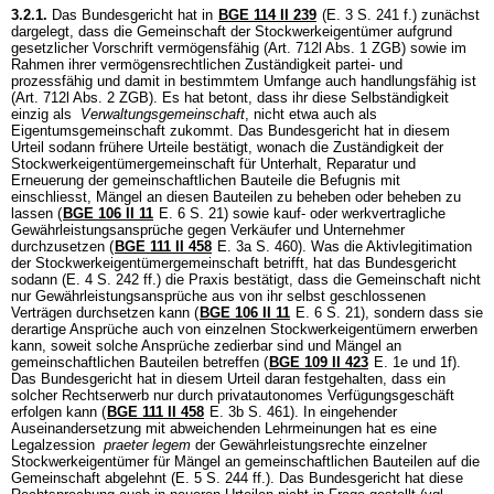
3.2.1.
Das Bundesgericht hat in
BGE 114 II 239
(E. 3 S. 241 f.) zunächst
dargelegt, dass die Gemeinschaft der Stockwerkeigentümer aufgrund
gesetzlicher Vorschrift vermögensfähig (
Art. 712l Abs. 1 ZGB
) sowie im
Rahmen ihrer vermögensrechtlichen Zuständigkeit partei- und
prozessfähig und damit in bestimmtem Umfange auch handlungsfähig ist
(
Art. 712l Abs. 2 ZGB
). Es hat betont, dass ihr diese Selbständigkeit
einzig als
Verwaltungsgemeinschaft
, nicht etwa auch als
Eigentumsgemeinschaft zukommt. Das Bundesgericht hat in diesem
Urteil sodann frühere Urteile bestätigt, wonach die Zuständigkeit der
Stockwerkeigentümergemeinschaft für Unterhalt, Reparatur und
Erneuerung der gemeinschaftlichen Bauteile die Befugnis mit
einschliesst, Mängel an diesen Bauteilen zu beheben oder beheben zu
lassen (
BGE 106 II 11
E. 6 S. 21) sowie kauf- oder werkvertragliche
Gewährleistungsansprüche gegen Verkäufer und Unternehmer
durchzusetzen (
BGE 111 II 458
E. 3a S. 460). Was die Aktivlegitimation
der Stockwerkeigentümergemeinschaft betrifft, hat das Bundesgericht
sodann (E. 4 S. 242 ff.) die Praxis bestätigt, dass die Gemeinschaft nicht
nur Gewährleistungsansprüche aus von ihr selbst geschlossenen
Verträgen durchsetzen kann (
BGE 106 II 11
E. 6 S. 21), sondern dass sie
derartige Ansprüche auch von einzelnen Stockwerkeigentümern erwerben
kann, soweit solche Ansprüche zedierbar sind und Mängel an
gemeinschaftlichen Bauteilen betreffen (
BGE 109 II 423
E. 1e und 1f).
Das Bundesgericht hat in diesem Urteil daran festgehalten, dass ein
solcher Rechtserwerb nur durch privatautonomes Verfügungsgeschäft
erfolgen kann (
BGE 111 II 458
E. 3b S. 461). In eingehender
Auseinandersetzung mit abweichenden Lehrmeinungen hat es eine
Legalzession
praeter legem
der Gewährleistungsrechte einzelner
Stockwerkeigentümer für Mängel an gemeinschaftlichen Bauteilen auf die
Gemeinschaft abgelehnt (E. 5 S. 244 ff.). Das Bundesgericht hat diese