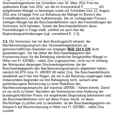
Stockwerkeigentümer mit Schreiben vom 30. März 2011 Frist bis
spätestens Ende Juni 2011, um die im Kurzprotokoll F.________ AG
aufgelisteten Mängel zu beseitigen sowie mit Schreiben vom 12. August
2011 eine 14-tägige Frist zur Behebung der Mängel im Bereich des
Einstellhallentors und der Auffahrtrampe. Die im vorliegenden Prozess
strittigen Mängel hat die Beschwerdeführerin nach den Feststellungen der
Vorinstanz nicht behoben. Soweit die Beschwerdeführerin diese
Feststellungen in Frage stellt, verfehlt sie auch hier die
Begründungsanforderungen (vgl. vorstehend E. 1.3).
3.2.
Die Vorinstanz hat mit dem Bezirksgericht erkannt, der
Nachbesserungsanspruch des Stockwerkeigentümers an
gemeinschaftlichen Bauteilen sei entgegen
BGE 114 II 239
nicht
quotenbezogen. Sie hat daher der Beschwerdegegnerin den
Kostenvorschuss für die Behebung sämtlicher festgestellter Mängel in
Höhe von Fr. 625'860.-- nebst Zins zugesprochen, nicht nur im Umfang
der Wertquoten derjenigen Stockwerkeigentümer, die der
Beschwerdegegnerin den Nachbesserungsanspruch abgetreten hatten,
nämlich 64,87% bzw. Fr. 405'807.60 nebst Zins. Die Beschwerdeführerin
wiederholt auch hier ihre Rügen, die sie in der Berufung vorgetragen hatte.
Insbesondere begründet sie ihre Behauptung nicht, wonach eine
quotenbezogene Bemessung zu einer Reduktion des
Nachbesserungsanspruchs auf maximal 100'000.-- führen könnte. Damit
ist sie nicht zu hören. Nachdem die Vorinstanzen eine Änderung der
bundesgerichtlichen Praxis mit eingehender Begründung befürworten und
die Beschwerdeführerin sich auf diese Praxis beruft, ist diese
Rechtsfrage zu prüfen und zu beurteilen, ob der Beschwerdegegnerin ein
Anspruch auf Bevorschussung in Höhe von Fr. 625'860.-- nebst Zins
zusteht.