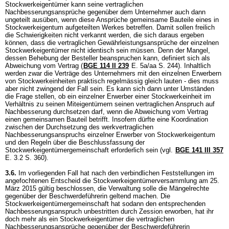
Stockwerkeigentümer kann seine vertraglichen
Nachbesserungsansprüche gegenüber dem Unternehmer auch dann
ungeteilt ausüben, wenn diese Ansprüche gemeinsame Bauteile eines in
Stockwerkeigentum aufgeteilten Werkes betreffen. Damit sollen freilich
die Schwierigkeiten nicht verkannt werden, die sich daraus ergeben
können, dass die vertraglichen Gewährleistungsansprüche der einzelnen
Stockwerkeigentümer nicht identisch sein müssen. Denn der Mangel,
dessen Behebung der Besteller beanspruchen kann, definiert sich als
Abweichung vom Vertrag (
BGE 114 II 239
E. 5a/aa S. 244). Inhaltlich
werden zwar die Verträge des Unternehmers mit den einzelnen Erwerbern
von Stockwerkeinheiten praktisch regelmässig gleich lauten - dies muss
aber nicht zwingend der Fall sein. Es kann sich dann unter Umständen
die Frage stellen, ob ein einzelner Erwerber einer Stockwerkeinheit im
Verhältnis zu seinen Miteigentümern seinen vertraglichen Anspruch auf
Nachbesserung durchsetzen darf, wenn die Abweichung vom Vertrag
einen gemeinsamen Bauteil betrifft. Insofern dürfte eine Koordination
zwischen der Durchsetzung des werkvertraglichen
Nachbesserungsanspruchs einzelner Erwerber von Stockwerkeigentum
und den Regeln über die Beschlussfassung der
Stockwerkeigentümergemeinschaft erforderlich sein (vgl.
BGE 141 III 357
E. 3.2 S. 360).
3.6.
Im vorliegenden Fall hat nach den verbindlichen Feststellungen im
angefochtenen Entscheid die Stockwerkeigentümerversammlung am 25.
März 2015 gültig beschlossen, die Verwaltung solle die Mängelrechte
gegenüber der Beschwerdeführerin geltend machen. Die
Stockwerkeigentümergemeinschaft hat sodann den entsprechenden
Nachbesserungsanspruch unbestritten durch Zession erworben, hat ihr
doch mehr als ein Stockwerkeigentümer die vertraglichen
Nachbesserungsansprüche gegenüber der Beschwerdeführerin