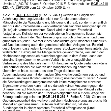
Rechtsprechung auch in neueren Urteilen nicht in Frage gestellt (vgl.
Urteile 4A_242/2016 vom 5. Oktober 2016 E. 5 nicht publ. in:
BGE 142 III
623
; 4A_326/2009 vom 12. Oktober 2009 E. 4).
3.2.2.
In
BGE 114 II 239
(E. 5c S. 246 f.) werden die Folgen der
Ablehnung einer Legalzession nicht nur für die unabtretbaren
Mängelrechte der Wandelung und Minderung (lit. aa), sondern namentlich
auch für den - zedierbaren - werkvertraglichen Nachbesserungsanspruch
(lit. bb) als vertretbar erachtet. Dabei wird in diesem Entscheid
festgehalten, Kollisionen der verschiedenen Mängelrechte liessen sich
vermeiden, obwohl der Nachbesserungsanspruch unteilbar ist und damit
grundsätzlich jeder Erwerber eines Stockwerkeigentumsanteils Anspruch
auf Nachbesserung auch der gemeinschaftlichen Anlagen hat. Es wird
geschlossen, dass jedem Erwerber eines Stockwerkeigentumsanteils das
Wahlrecht in Bezug auf die Mängelrechte gewahrt bleibe, weil auch der
Nachbesserungsanspruch quotenbezogen sei in dem Sinne, dass der
einzelne Eigentümer im externen Verhältnis die unentgeltliche
Verbesserung des Mangels nur im Umfang seiner Quote verlangen könne
und darüber hinaus die Kosten der Mängelbehebung selbst zu
übernehmen habe, so dass es eine Frage der internen
Auseinandersetzung mit den andern Stockwerkeigentümern sei, ob und
inwieweit sie diese Kosten (anteilsmässig) übernehmen müssten. Soweit
die Stockwerkeigentümergemeinschaft keine Mängelrechte einzelner
Eigentümer erwerben kann, hat sie danach keinen Anspruch gegen den
Unternehmer auf Nachbesserung; sie muss insoweit die Mängel selbst
beheben und die Kosten den Stockwerkeigentümern auf dem Wege der
Beitragsforderung belasten (
BGE 114 II 239
E. 5c/bb S. 248). Ob an der
Quotenbezogenheit des werkvertraglichen Nachbesserungsanspruchs für
Mängel an gemeinsamen Bauteilen festzuhalten ist, hat das
Bundesgericht in einem späteren Entscheid offengelassen (Urteil