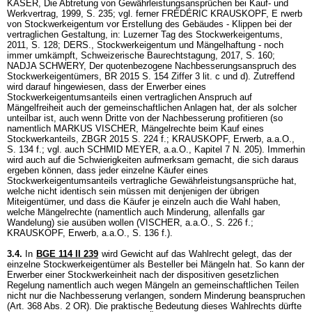
KÄSER, Die Abtretung von Gewährleistungsansprüchen bei Kauf- und
Werkvertrag, 1999, S. 235; vgl. ferner FRÉDÉRIC KRAUSKOPF, E rwerb
von Stockwerkeigentum vor Erstellung des Gebäudes - Klippen bei der
vertraglichen Gestaltung, in: Luzerner Tag des Stockwerkeigentums,
2011, S. 128; DERS., Stockwerkeigentum und Mängelhaftung - noch
immer umkämpft, Schweizerische Baurechtstagung, 2017, S. 160;
NADJA SCHWERY, Der quotenbezogene Nachbesserungsanspruch des
Stockwerkeigentümers, BR 2015 S. 154 Ziffer 3 lit. c und d). Zutreffend
wird darauf hingewiesen, dass der Erwerber eines
Stockwerkeigentumsanteils einen vertraglichen Anspruch auf
Mängelfreiheit auch der gemeinschaftlichen Anlagen hat, der als solcher
unteilbar ist, auch wenn Dritte von der Nachbesserung profitieren (so
namentlich MARKUS VISCHER, Mängelrechte beim Kauf eines
Stockwerkanteils, ZBGR 2015 S. 224 f.; KRAUSKOPF, Erwerb, a.a.O.,
S. 134 f.; vgl. auch SCHMID MEYER, a.a.O., Kapitel 7 N. 205). Immerhin
wird auch auf die Schwierigkeiten aufmerksam gemacht, die sich daraus
ergeben können, dass jeder einzelne Käufer eines
Stockwerkeigentumsanteils vertragliche Gewährleistungsansprüche hat,
welche nicht identisch sein müssen mit denjenigen der übrigen
Miteigentümer, und dass die Käufer je einzeln auch die Wahl haben,
welche Mängelrechte (namentlich auch Minderung, allenfalls gar
Wandelung) sie ausüben wollen (VISCHER, a.a.O., S. 226 f.;
KRAUSKOPF, Erwerb, a.a.O., S. 136 f.).
3.4.
In
BGE 114 II 239
wird Gewicht auf das Wahlrecht gelegt, das der
einzelne Stockwerkeigentümer als Besteller bei Mängeln hat. So kann der
Erwerber einer Stockwerkeinheit nach der dispositiven gesetzlichen
Regelung namentlich auch wegen Mängeln an gemeinschaftlichen Teilen
nicht nur die Nachbesserung verlangen, sondern Minderung beanspruchen
(
Art. 368 Abs. 2 OR
). Die praktische Bedeutung dieses Wahlrechts dürfte