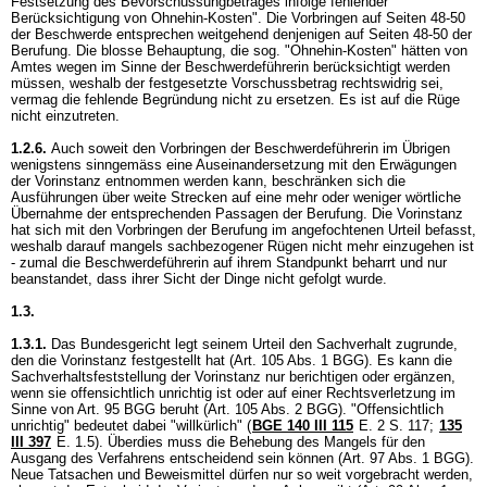
Festsetzung des Bevorschussungbetrages infolge fehlender
Berücksichtigung von Ohnehin-Kosten". Die Vorbringen auf Seiten 48-50
der Beschwerde entsprechen weitgehend denjenigen auf Seiten 48-50 der
Berufung. Die blosse Behauptung, die sog. "Ohnehin-Kosten" hätten von
Amtes wegen im Sinne der Beschwerdeführerin berücksichtigt werden
müssen, weshalb der festgesetzte Vorschussbetrag rechtswidrig sei,
vermag die fehlende Begründung nicht zu ersetzen. Es ist auf die Rüge
nicht einzutreten.
1.2.6.
Auch soweit den Vorbringen der Beschwerdeführerin im Übrigen
wenigstens sinngemäss eine Auseinandersetzung mit den Erwägungen
der Vorinstanz entnommen werden kann, beschränken sich die
Ausführungen über weite Strecken auf eine mehr oder weniger wörtliche
Übernahme der entsprechenden Passagen der Berufung. Die Vorinstanz
hat sich mit den Vorbringen der Berufung im angefochtenen Urteil befasst,
weshalb darauf mangels sachbezogener Rügen nicht mehr einzugehen ist
- zumal die Beschwerdeführerin auf ihrem Standpunkt beharrt und nur
beanstandet, dass ihrer Sicht der Dinge nicht gefolgt wurde.
1.3.
1.3.1.
Das Bundesgericht legt seinem Urteil den Sachverhalt zugrunde,
den die Vorinstanz festgestellt hat (
Art. 105 Abs. 1 BGG
). Es kann die
Sachverhaltsfeststellung der Vorinstanz nur berichtigen oder ergänzen,
wenn sie offensichtlich unrichtig ist oder auf einer Rechtsverletzung im
Sinne von
Art. 95 BGG
beruht (
Art. 105 Abs. 2 BGG
). "Offensichtlich
unrichtig" bedeutet dabei "willkürlich" (
BGE 140 III 115
E. 2 S. 117;
135
III 397
E. 1.5). Überdies muss die Behebung des Mangels für den
Ausgang des Verfahrens entscheidend sein können (
Art. 97 Abs. 1 BGG
).
Neue Tatsachen und Beweismittel dürfen nur so weit vorgebracht werden,