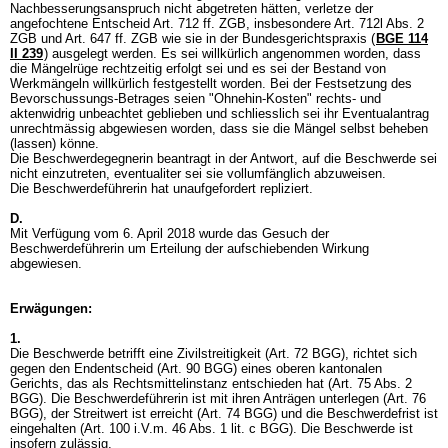
Nachbesserungsanspruch nicht abgetreten hätten, verletze der
angefochtene Entscheid
Art. 712 ff. ZGB
, insbesondere
Art. 712l Abs. 2
ZGB
und
Art. 647 ff. ZGB
wie sie in der Bundesgerichtspraxis (
BGE 114
II 239
) ausgelegt werden. Es sei willkürlich angenommen worden, dass
die Mängelrüge rechtzeitig erfolgt sei und es sei der Bestand von
Werkmängeln willkürlich festgestellt worden. Bei der Festsetzung des
Bevorschussungs-Betrages seien "Ohnehin-Kosten" rechts- und
aktenwidrig unbeachtet geblieben und schliesslich sei ihr Eventualantrag
unrechtmässig abgewiesen worden, dass sie die Mängel selbst beheben
(lassen) könne.
Die Beschwerdegegnerin beantragt in der Antwort, auf die Beschwerde sei
nicht einzutreten, eventualiter sei sie vollumfänglich abzuweisen.
Die Beschwerdeführerin hat unaufgefordert repliziert.
D.
Mit Verfügung vom 6. April 2018 wurde das Gesuch der
Beschwerdeführerin um Erteilung der aufschiebenden Wirkung
abgewiesen.
Erwägungen:
1.
Die Beschwerde betrifft eine Zivilstreitigkeit (
Art. 72 BGG
), richtet sich
gegen den Endentscheid (
Art. 90 BGG
) eines oberen kantonalen
Gerichts, das als Rechtsmittelinstanz entschieden hat (
Art. 75 Abs. 2
BGG
). Die Beschwerdeführerin ist mit ihren Anträgen unterlegen (
Art. 76
BGG
), der Streitwert ist erreicht (
Art. 74 BGG
) und die Beschwerdefrist ist
eingehalten (Art. 100 i.V.m. 46 Abs. 1 lit. c BGG). Die Beschwerde ist
insofern zulässig.