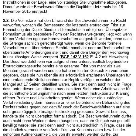
Instruktionen in der Lage, eine vollständige Stellungnahme abzugeben.
Darauf wurde der Beschwerdeführerin die Duplikfrist letztmals bis 16.
November 2015 erstreckt.
2.2.
Die Vorinstanz hat den Einwand der Beschwerdeführerin zu Recht
verworfen, wonach die Bemessung der letztmals erstreckten Frist zur
Einreichung der Duplik überspitzt formalistisch erfolgt sei. Überspitzter
Formalismus als besondere Form der Rechtsverweigerung liegt vor, wenn
für ein Verfahren rigorose Formvorschriften aufgestellt werden, ohne dass
die Strenge sachlich gerechtfertigt wäre, wenn die Behörde formelle
Vorschriften mit übertriebener Schärfe handhabt oder an Rechtsschriften
überspannte Anforderungen stellt und damit dem Bürger den Rechtsweg
in unzulässiger Weise versperrt (
BGE 142 V 152
E. 4.2 mit Hinweisen).
Der Beschwerdeführerin war aufgrund ihrer unterschiedlich begründeten
Erstreckungsgesuche bereits eine gesamte Frist von mehr als zwei
Monaten gewährt worden und sie hatte im letzten Gesuch zu verstehen
gegeben, dass sie nun über die als erforderlich erachteten Unterlagen für
eine umfassende Stellungnahme zur Replik verfüge, in welcher die
Mängel auf 17 Seiten detailliert waren. Sie stellt denn auch nicht in Frage,
dass unter diesen Umständen aus objektiver Sicht eine Arbeitswoche für
die schriftliche Stellungnahme nach einer letzten Instruktion zur Klärung
offener Punkte und Unklarheiten genügt. Wenn daher die zuständige
Verfahrensleitung dem Interesse an einer beförderlichen Behandlung des
Rechtsstreites gegenüber dem Wunsch der Beschwerdeführerin auf eine
sehr grosszügige letztmalige Erstreckung grösseres Gewicht beimass,
handelte sie nicht überspitzt formalistisch. Die Beschwerdeführerin durfte
auch nicht ohne Weiteres davon ausgehen, dass ihr Gesuch wie gestellt
bewilligt würde; sie stellt denn auch nicht ausdrücklich in Frage, dass sie
die deutlich vermerkte verkürzte Frist zur Kenntnis nahm bzw. bei der
gehörigen Aufmerksamkeit, die von ihr erwartet werden durfte, zur