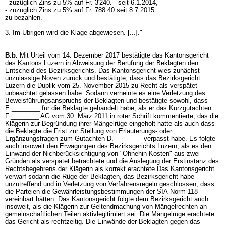
- zuzüglich Zins zu 5% auf Fr. 3'240.-- seit 6.1.2014,
- zuzüglich Zins zu 5% auf Fr. 788.40 seit 8.7.2015
zu bezahlen.
3. Im Übrigen wird die Klage abgewiesen. [...]."
B.b.
Mit Urteil vom 14. Dezember 2017 bestätigte das Kantonsgericht
des Kantons Luzern in Abweisung der Berufung der Beklagten den
Entscheid des Bezirksgerichts. Das Kantonsgericht wies zunächst
unzulässige Noven zurück und bestätigte, dass das Bezirksgericht
Luzern die Duplik vom 25. November 2015 zu Recht als verspätet
unbeachtet gelassen habe. Sodann verneinte es eine Verletzung des
Beweisführungsanspruchs der Beklagten und bestätigte sowohl, dass
E.________ für die Beklagte gehandelt habe, als er das Kurzgutachten
F.________ AG vom 30. März 2011 in roter Schrift kommentierte, das die
Klägerin zur Begründung ihrer Mängelrüge eingeholt hatte als auch dass
die Beklagte die Frist zur Stellung von Erläuterungs- oder
Ergänzungsfragen zum Gutachten D.________ verpasst habe. Es folgte
auch insoweit den Erwägungen des Bezirksgerichts Luzern, als es den
Einwand der Nichberücksichtigung von "Ohnehin-Kosten" aus zwei
Gründen als verspätet betrachtete und die Auslegung der Erstinstanz des
Rechtsbegehrens der Klägerin als korrekt erachtete Das Kantonsgericht
verwarf sodann die Rüge der Beklagten, das Bezirksgericht habe
unzutreffend und in Verletzung von Verfahrensregeln geschlossen, dass
die Parteien die Gewährleistungsbestimmungen der SIA-Norm 118
vereinbart hätten. Das Kantonsgericht folgte dem Bezirksgericht auch
insoweit, als die Klägerin zur Geltendmachung von Mängelrechten an
gemeinschaftlichen Teilen aktivlegitimiert sei. Die Mängelrüge erachtete
das Gericht als rechtzeitig. Die Einwände der Beklagten gegen das