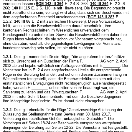
vermissen lassen (
BGE 142 III 364
E. 2.4 S. 368;
140 III 264
E. 2.3. S.
266;
140 III 115
E. 2 S. 116; je mit Hinweisen). Die Begründung braucht
nicht zutreffend zu sein; verlangt wird aber, dass sich die Beschwerde mit
dem angefochtenen Entscheid auseinandersetzt (
BGE 143 II 283
E.
1.2.2;
140 III 86
E. 2 mit zahlreichen Hinweisen). Diese Voraussetzung
fehlt, wenn sich die Beschwerdeführerin darauf beschränkt, ihre
kantonalen Rechtsschriften im Wesentlichen unverändert dem
Bundesgericht zu unterbreiten. Soweit die Beschwerdeführerin daher ihre
Rügen bloss wiederholt, die sie schon vor Vorinstanz vorgebracht hat,
ohne darzutun, weshalb die gegenteiligen Erwägungen der Vorinstanz
bundesrechtswidrig sein sollen, ist sie nicht zu hören.
1.2.1.
Dies gilt namentlich für die Rüge, "die angerufene Instanz" stütze
sich zu Unrecht auf ein Gutachten der Firma F.________ AG vom 2. April
2012 ab und bejahe willkürlich ein Auftragsverhältnis mit E.________. Die
Vorinstanz hat in E. 2.4 des angefochtenen Urteils die entsprechende
Rüge in der Berufung behandelt und schon in diesem Zusammenhang im
Wesentlichen festgestellt, dass die Beschwerdeführerin sich mit den
erstinstanzlichen Erwägungen nicht rechtsgenüglich auseinandergesetzt
habe, wonach E.________ unbestritten von ihr beauftragt war, die
Sanierung zu leiten und das Privatgutachten F.________ AG vom 2. April
2012 mit roter Schrift kommentierte, mit dem die Beschwerdegegnerin
ihre Mängelrüge begründete. Es ist darauf nicht einzugehen.
1.2.2.
Dies gilt ebenfalls für die Rüge "Gesetzeswidrige Ablehnung der
Zulassung der Stellungnahme zum Beweis vom 30. März 2017,
Verletzung des rechtlichen Gehörs, untaugliches Gutachten". Die
Vorbringen auf Seiten 18-24 der Beschwerde entsprechen weitgehend
denjenigen der Berufung auf Seiten 12-22. Die Vorinstanz hat festgestellt,
dass androhungsgemäss Verzicht auf Ergänzungsfragen und ein neues