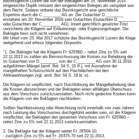
Bezirksgericht Luzern die von der Beklagten am 25. November 2015
eingereichte Duplik mitsamt den eingereichten Belegen als verspätet aus
dem Recht. Sodann ordnete das Bezirksgericht eine gerichtliche
Expertise durch die C.________ AG an. Der Gutachter D.________
erstattete am 20. November 2016 sein Gutachten (Gutachten D.________
oder Gutachten der C.________ AG). Innert gerichtlich gesetzter Frist
verzichtete die Klägerin auf Erläuterungs- oder Ergänzungsfragen. Die
Beklagte liess sich nicht vernehmen.
Mit Urteil vom 23. Mai 2017 schützte das Bezirksgericht Luzern die Klage
weitgehend und erliess folgendes Dispositiv:
"1. Die Beklagte hat der Klägerin Fr. 625'860.-- nebst Zins zu 5% seit
22.11.2013 zu zahlen als Bevorschussung der Kosten zur Behebung der
im Gutachten von D.________ von der C.________ AG vom 30.11.2016
aufgeführten Mängel (amtl. Bel. 54 S. 15 ff.), mit Ausnahme der
mangelhaften Schutzschicht auf den Flachdächern bei den
Attikawohnungen (vgl. amtl. Bel. 54 S. 18 lit. o).
Die Klägerin ist verpflichtet, nach Durchführung der Mängelbehebung über
die Kosten abzurechnen und der Beklagten einen allfälligen Überschuss
aus dem Vorschuss zurückzuerstatten. Noch nicht gedeckte Kosten kann
die Klägerin von der Beklagten nachfordern.
Sollten Nachbesserung oder Abrechnung nicht innerhalb von zwei Jahren
nach Leistung des Vorschusses durchgeführt worden sein, ist die Klägerin
verpflichtet, der Beklagten den gesamten Vorschuss von Fr. 625'860.--
nebst Zins zu 5% seit 22.11.2013 zurückzuerstatten.
2. Die Beklagte hat der Klägerin weiter Fr. 28'504.10,
- zuzüglich Zins zu 5% auf Fr. 24'475.70 seit 22.11.2013,