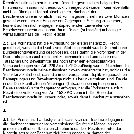
Kenntnis hätte nehmen müssen. Dass die gesetzlichen Folgen des
Fristversäumnisses nicht ausdrücklich angedroht wurden, kann ebenfalls
nicht als überspitzt formalistisch gelten. Nachdem der
Beschwerdeführerin förmlich Frist von insgesamt mehr als zwei Monaten
gesetzt wurde, um zur Eingabe der Gegenpartei Stellung zu nehmen,
besteht schliesslich entgegen entsprechenden Einwänden der
Beschwerdeführerin auch kein Raum für das (subsidiäre) unbedingte
verfassungsmässige "Replik"-Recht.
2.3.
Die Vorinstanz hat die Auffassung der ersten Instanz zu Recht
geschützt, wonach die Duplik verspätet eingereicht wurde. Sie hat ohne
Bundesrechtsverletzung geschlossen, dass damit die Vorbringen in der
Duplik als prozessual inexistent zu behandeln sind und daher neue
Tatsachen und Beweismittel nur noch unter den eingeschränkten
Voraussetzungen von
Art. 229 Abs. 1 ZPO
zulässig waren. Nachdem die
Beschwerdeführerin keine zulässigen Noven vorgebracht hat, schloss die
Vorinstanz zutreffend, dass die in der verspäteten Duplik vorgebrachten
Behauptungen und Beweisanträge nicht zu berücksichtigen sind. Da die
in der Duplik enthaltenen Vorbringen (Tatsachenbehauptungen und
Beweisanträge) nicht fristgerecht erfolgten, hat die Vorinstanz auch zu
Recht eine Verletzung von
Art. 152 ZPO
verneint. Die Rüge der
Beschwerdeführerin ist unbegründet, soweit darauf überhaupt einzugehen
ist.
3.
3.1.
Die Vorinstanz hat festgestellt, dass sich die Beschwerdegegnerin
die Nachbesserungsrechte verschiedener Käufer für Mängel an den
gemeinschaftlichen Bauteilen abtreten liess. Der Rechtsvertreter der
Klägerin setzte der Beschwerdeführerin danach im Namen der