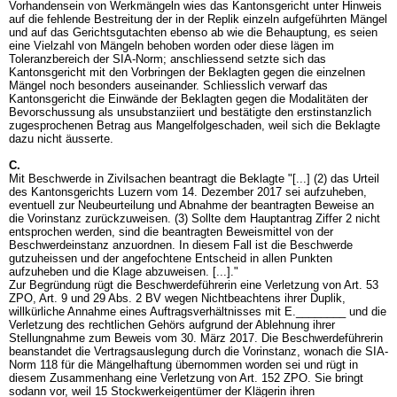
Vorhandensein von Werkmängeln wies das Kantonsgericht unter Hinweis
auf die fehlende Bestreitung der in der Replik einzeln aufgeführten Mängel
und auf das Gerichtsgutachten ebenso ab wie die Behauptung, es seien
eine Vielzahl von Mängeln behoben worden oder diese lägen im
Toleranzbereich der SIA-Norm; anschliessend setzte sich das
Kantonsgericht mit den Vorbringen der Beklagten gegen die einzelnen
Mängel noch besonders auseinander. Schliesslich verwarf das
Kantonsgericht die Einwände der Beklagten gegen die Modalitäten der
Bevorschussung als unsubstanziiert und bestätigte den erstinstanzlich
zugesprochenen Betrag aus Mangelfolgeschaden, weil sich die Beklagte
dazu nicht äusserte.
C.
Mit Beschwerde in Zivilsachen beantragt die Beklagte "[...] (2) das Urteil
des Kantonsgerichts Luzern vom 14. Dezember 2017 sei aufzuheben,
eventuell zur Neubeurteilung und Abnahme der beantragten Beweise an
die Vorinstanz zurückzuweisen. (3) Sollte dem Hauptantrag Ziffer 2 nicht
entsprochen werden, sind die beantragten Beweismittel von der
Beschwerdeinstanz anzuordnen. In diesem Fall ist die Beschwerde
gutzuheissen und der angefochtene Entscheid in allen Punkten
aufzuheben und die Klage abzuweisen. [...]."
Zur Begründung rügt die Beschwerdeführerin eine Verletzung von
Art. 53
ZPO
,
Art. 9 und 29 Abs. 2 BV
wegen Nichtbeachtens ihrer Duplik,
willkürliche Annahme eines Auftragsverhältnisses mit E.________ und die
Verletzung des rechtlichen Gehörs aufgrund der Ablehnung ihrer
Stellungnahme zum Beweis vom 30. März 2017. Die Beschwerdeführerin
beanstandet die Vertragsauslegung durch die Vorinstanz, wonach die SIA-
Norm 118 für die Mängelhaftung übernommen worden sei und rügt in
diesem Zusammenhang eine Verletzung von
Art. 152 ZPO
. Sie bringt
sodann vor, weil 15 Stockwerkeigentümer der Klägerin ihren