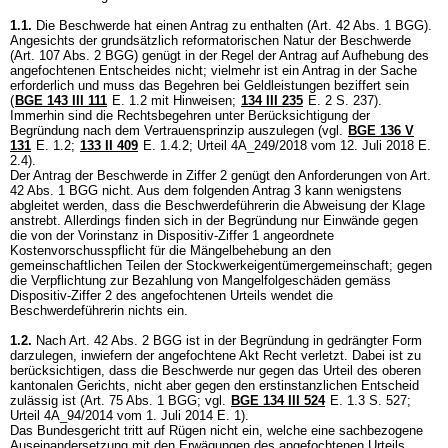
1.1.
Die Beschwerde hat einen Antrag zu enthalten (
Art. 42 Abs. 1 BGG
).
Angesichts der grundsätzlich reformatorischen Natur der Beschwerde
(
Art. 107 Abs. 2 BGG
) genügt in der Regel der Antrag auf Aufhebung des
angefochtenen Entscheides nicht; vielmehr ist ein Antrag in der Sache
erforderlich und muss das Begehren bei Geldleistungen beziffert sein
(
BGE 143 III 111
E. 1.2 mit Hinweisen;
134 III 235
E. 2 S. 237).
Immerhin sind die Rechtsbegehren unter Berücksichtigung der
Begründung nach dem Vertrauensprinzip auszulegen (vgl.
BGE 136 V
131
E. 1.2;
133 II 409
E. 1.4.2; Urteil 4A_249/2018 vom 12. Juli 2018 E.
2.4).
Der Antrag der Beschwerde in Ziffer 2 genügt den Anforderungen von
Art.
42 Abs. 1 BGG
nicht. Aus dem folgenden Antrag 3 kann wenigstens
abgleitet werden, dass die Beschwerdeführerin die Abweisung der Klage
anstrebt. Allerdings finden sich in der Begründung nur Einwände gegen
die von der Vorinstanz in Dispositiv-Ziffer 1 angeordnete
Kostenvorschusspflicht für die Mängelbehebung an den
gemeinschaftlichen Teilen der Stockwerkeigentümergemeinschaft; gegen
die Verpflichtung zur Bezahlung von Mangelfolgeschäden gemäss
Dispositiv-Ziffer 2 des angefochtenen Urteils wendet die
Beschwerdeführerin nichts ein.
1.2.
Nach
Art. 42 Abs. 2 BGG
ist in der Begründung in gedrängter Form
darzulegen, inwiefern der angefochtene Akt Recht verletzt. Dabei ist zu
berücksichtigen, dass die Beschwerde nur gegen das Urteil des oberen
kantonalen Gerichts, nicht aber gegen den erstinstanzlichen Entscheid
zulässig ist (
Art. 75 Abs. 1 BGG
; vgl.
BGE 134 III 524
E. 1.3 S. 527;
Urteil 4A_94/2014 vom 1. Juli 2014 E. 1).
Das Bundesgericht tritt auf Rügen nicht ein, welche eine sachbezogene
Auseinandersetzung mit den Erwägungen des angefochtenen Urteils