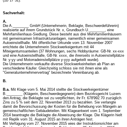
(1B 17 32).
Sachverhalt:
A.
Die A.________ GmbH (Unternehmerin, Beklagte, Beschwerdeführerin)
realisierte auf ihrem Grundstück Nr. x, Grundbuch U.________, eine
Mehrfamilienhaus-Siedlung. Diese besteht aus drei Mehrfamilienhäusern
mit gemeinsamen Infrastrukturanlagen, namentlich einer gemeinsamen
Autoeinstellhalle. Mit öffentlicher Urkunde vom 13. November 2007
errichtete die Unternehmerin Stockwerkeigentum mit 44
Miteigentumsanteilen (37 Wohnungen, sechs Hobbyräume: GB-Nr. xx-xxx
und eine Autoeinstellhalle, GB-Nr. xxxx, die ihrerseits in Autoeinstellplätze
Nr. y-yy und Motorradeinstellplätze y-yyy aufgeteilt wurde).
Die Unternehmerin verkaufte diverse Stockwerkeinheiten ab Plan an
verschiedene Käufer. Gleichzeitig schloss sie mit ihnen eine als
"Generalunternehmervertrag" bezeichnete Vereinbarung ab.
B.
B.a.
Mit Klage vom 5. Mai 2014 stellte die Stockwerkeigentümer
B.________ (Klägerin, Beschwerdegegnerin) dem Bezirksgericht Luzern
den Antrag, die Beklagte sei zu verpflichten, ihr Fr. 678'992.70 zuzüglich
Zins zu 5 % seit dem 22. November 2013 zu bezahlen. Sie verlangte
damit die Bevorschussung der Kosten für die Behebung von Mängeln an
gemeinschaftlichen Gebäudeteilen. Mit Klageantwort vom 1. September
2014 beantragte die Beklagte die Abweisung der Klage. Die Klägerin hielt
mit Replik vom 31. August 2015 an ihren Anträgen fest.
Mit Verfügung vom 27. November 2015 wies der Instruktionsrichter am