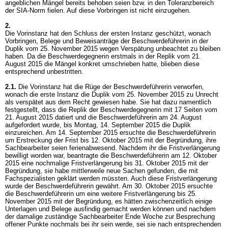
angeblichen Mängel bereits behoben seien bzw. in den Toleranzbereich
der SIA-Norm fielen. Auf diese Vorbringen ist nicht einzugehen.
2.
Die Vorinstanz hat den Schluss der ersten Instanz geschützt, wonach
Vorbringen, Belege und Beweisanträge der Beschwerdeführerin in der
Duplik vom 25. November 2015 wegen Verspätung unbeachtet zu bleiben
haben. Da die Beschwerdegegnerin erstmals in der Replik vom 21.
August 2015 die Mängel konkret umschrieben hatte, blieben diese
entsprechend unbestritten.
2.1.
Die Vorinstanz hat die Rüge der Beschwerdeführerin verworfen,
wonach die erste Instanz die Duplik vom 25. November 2015 zu Unrecht
als verspätet aus dem Recht gewiesen habe. Sie hat dazu namentlich
festgestellt, dass die Replik der Beschwerdegegnerin mit 17 Seiten vom
21. August 2015 datiert und die Beschwerdeführerin am 24. August
aufgefordert wurde, bis Montag, 14. September 2015 die Duplik
einzureichen. Am 14. September 2015 ersuchte die Beschwerdeführerin
um Erstreckung der Frist bis 12. Oktober 2015 mit der Begründung, ihre
Sachbearbeiter seien ferienabwesend. Nachdem ihr die Fristverlängerung
bewilligt worden war, beantragte die Beschwerdeführerin am 12. Oktober
2015 eine nochmalige Fristverlängerung bis 31. Oktober 2015 mit der
Begründung, sie habe mittlerweile neue Sachen gefunden, die mit
Fachspezialisten geklärt werden müssten. Auch diese Fristverlängerung
wurde der Beschwerdeführerin gewährt. Am 30. Oktober 2015 ersuchte
die Beschwerdeführerin um eine weitere Fristverlängerung bis 25.
November 2015 mit der Begründung, es hätten zwischenzeitlich einige
Unterlagen und Belege ausfindig gemacht werden können und nachdem
der damalige zuständige Sachbearbeiter Ende Woche zur Besprechung
offener Punkte nochmals bei ihr sein werde, sei sie nach entsprechenden