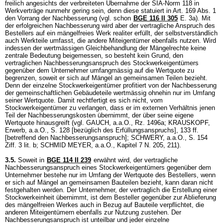
freilich angesichts der verbreiteten Übernahme der SIA-Norm 118 in
Werkverträge nunmehr gering sein, denn diese statuiert in Art. 169 Abs. 1
den Vorrang der Nachbesserung (vgl. schon
BGE 116 II 305
E. 3a). Mit
der erfolgreichen Nachbesserung wird aber der vertragliche Anspruch des
Bestellers auf ein mängelfreies Werk realiter erfüllt, der selbstverständlich
auch Werkteile umfasst, die andere Miteigentümer ebenfalls nutzen. Wird
indessen der wertmässigen Gleichbehandlung der Mängelrechte keine
zentrale Bedeutung beigemessen, so besteht kein Grund, den
vertraglichen Nachbesserungsanspruch des Stockwerkeigentümers
gegenüber dem Unternehmer umfangmässig auf die Wertquote zu
begrenzen, soweit er sich auf Mängel an gemeinsamen Teilen bezieht.
Denn der einzelne Stockwerkeigentümer profitiert von der Nachbesserung
der gemeinschaftlichen Gebäudeteile wertmässig ohnehin nur im Umfang
seiner Wertquote. Damit rechtfertigt es sich nicht, vom
Stockwerkeigentümer zu verlangen, dass er im externen Verhältnis jenen
Teil der Nachbesserungskosten übernimmt, der über seine eigene
Wertquote hinausgreift (vgl. GAUCH, a.a.O., Rz. 1496a; KRAUSKOPF,
Erwerb, a.a.O., S. 128 [bezüglich des Erfüllungsanspruchs], 133 ff.
[betreffend den Nachbesserungsanspruch]; SCHWERY, a.a.O., S. 154
Ziff. 3 lit. b; SCHMID MEYER, a.a.O., Kapitel 7 N. 205, 211).
3.5.
Soweit in
BGE 114 II 239
erwähnt wird, der vertragliche
Nachbesserungsanspruch eines Stockwerkeigentümers gegenüber dem
Unternehmer bestehe nur im Umfang der Wertquote des Bestellers, wenn
er sich auf Mängel an gemeinsamen Bauteilen bezieht, kann daran nicht
festgehalten werden. Der Unternehmer, der vertraglich die Erstellung einer
Stockwerkeinheit übernimmt, ist dem Besteller gegenüber zur Ablieferung
des mängelfreien Werkes auch in Bezug auf Bauteile verpflichtet, die
anderen Miteigentümern ebenfalls zur Nutzung zustehen. Der
Nachbesserungsanspruch ist unteilbar und jeder einzelne