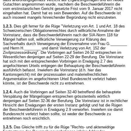
Gutachten angenommen wurde, nachdem die Beschwerdeführerin die
vom erstinstanzlichen Gericht gesetzte Frist vom 9. Januar 2017 nicht
eingehalten hat. Damit hat es sein Bewenden. Auf die Beschwerde ist
auch insoweit mangels hinreichender Begründung nicht einzutreten.
1.2.3.
Dies gilt ferner für die Rüge "Verletzung von Art. 1 und Art. 18 des
Schweizerischen Obligationenrechtes durch willkürliche Annahme der
Vorinstanz, dass die Beschwerdeführerin nach der SIA-Norm 118 für
Mängel haften soll, willkürliche Verweigerung zur Klärung des
Sachverhalts durch Verweigerung der Einvernahme von Frau G.________
und Herrn H.________ und damit Verletzung von Art. 152 der
Zivilprozessordnung". Die Vorbringen auf Seiten 24-32 entsprechen im
Wesentlichen denjenigen auf Seiten 22-29 der Berufung. Die Vorinstanz
hat sich mit den entsprechenden Vorbringen in Erwägung 2.7 des
angefochtenen Urteils entgegen der Behauptung der Beschwerdeführerin
ausführlich befasst. Inwiefern die Vorinstanz (d.h. hier das
Kantonsgericht) mit der prozessualen und materiellrechtlichen
Argumentation im angefochtenen Urteil Bundesrecht verletzt haben
könnte, ist der Beschwerde nicht zu entnehmen.
1.2.4.
Auch die Vorbringen auf Seiten 32-40 betreffend die behauptete
Verspätung der Mängelrügen entsprechen grösstenteils wörtlich
denjenigen auf Seiten 32-36 der Berufung. Die Vorinstanz ist in rechtlicher
Hinsicht den Erwägungen der ersten Instanz gefolgt und hat die Rügen
der Beschwerdeführerin in Erwägung 2.9 verworfen. Inwiefern sie damit
Bundesrecht verletzt haben sollte, ist weder der Beschwerde zu
entnehmen noch ersichtlich.
1.2.5.
Das Gleiche trifft zu für die Rüge "Rechts- und aktenwidrige