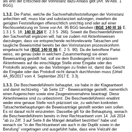
als erst der Entscheid der Vorinstanz dazu Anlass gibt (
Art. 99 Abs. 1
BGG
).
1.3.2.
Die Partei, welche die Sachverhaltsfeststellungen der Vorinstanz
anfechten will, muss klar und substanziiert aufzeigen, inwiefern die
gerügten Feststellungen offensichtlich unrichtig sind oder auf einer
Rechtsverletzung im Sinne von
Art. 95 BGG
beruhen (
BGE 140 III 16
E.
1.3.1 S. 18;
140 III 264
E. 2.3 S. 266). Soweit die Beschwerdeführerin
den Sachverhalt ergänzen will, hat sie zudem mit Aktenhinweisen
darzulegen, dass sie entsprechende rechtsrelevante Tatsachen und
taugliche Beweismittel bereits bei den Vorinstanzen prozesskonform
eingebracht hat (
BGE 140 III 86
E. 2 S. 90). Da die betroffene Partei
weiss, wo genau (oder in welchem Zusammenhang) sie einen
Beweisantrag gestellt hat, soll sie dem Bundesgericht mit präzisem
Aktenhinweis auf die einschlägige Stelle einer Eingabe oder des
Protokolls anzeigen, wo das Vorbringen zu finden ist, damit das Gericht
die Eingabe oder das Protokoll nicht danach durchforsten muss (Urteil
4A_85/2017 vom 4. September 2017 E. 3.3).
1.3.3.
Die Beschwerdeführerin behauptet, sie habe in der Klageantwort
und damit rechtzeitig - "ab Seite 13" - Beweisanträge gestellt, namentlich
einen Augenschein sowie eine Zeugeneinvernahme beantragt. Diese
Aktenhinweise sind zu unbestimmt. Die Beschwerdeführerin erwähnt
weder eine genaue Stelle noch präzisiert sie, zu welchen konkreten
Tatsachenbehauptungen die Beweisanträge gestellt worden sein sollen.
Es ist darauf nicht einzutreten. Dasselbe gilt für die Behauptung, wonach
die Beschwerdeführerin bereits in ihrer Rechtsantwort vom 14. Juli 2014
"ab zu Ziff. 3 auf Seite 8 die Mängel detailliert bestritten" habe und
wonach sie "in der Rechtsantwort wie auch in der Duplik sowie in der
Berufung" vorgetragen und ausgeführt habe, dass eine Vielzahl der