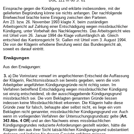
BGE 121 III 60 S. 61
Einsprache gegen die Kündigung und erklärte insbesondere, mit der
gelieferten Begründung könne sie nichts anfangen. Der nachfolgende
Briefwechsel brachte keine Einigung zwischen den Parteien.
Am 23. bzw. 26. November 1993 klagte X. beim zuständigen
Arbeitsgericht auf Zahlung einer Entschädigung wegen missbräuchlicher
Kündigung, unter Vorbehalt des Nachklagerechts. Das Arbeitsgericht wies
mit Urteil vom 26. Januar 1994 die Klage vollumfänglich ab. Gleich
entschied das Kantonsgericht St. Gallen mit Urteil vom 3. August 1994.
Die von der Klägerin erhobene Berufung weist das Bundesgericht ab,
soweit es darauf eintritt.
Erwägungen
Aus den Erwägungen:
3.
a) Die Vorinstanz verwarf im angefochtenen Entscheid die Auffassung
der Klägerin, Rechtsmissbrauch sei bereits gegeben, wenn die vom
Arbeitgeber angeführten Kündigungsgründe nicht richtig seien. Im
Verfahren betreffend Entschädigung wegen missbräuchlicher Kündigung
sei einzig entscheidend, ob der ausschlaggebende Kündigungsgrund
missbräuchlich sei. Die vom Beklagten genannten Gründe liessen
indessen keine Missbräuchlichkeit erkennen. Die Klägerin halte diese
Gründe zwar für falsch, behaupte aber selbst nicht, es liege ein vom
Beklagten nicht genannter, missbräuchlicher Kündigungsgrund vor. Auch
wenn im vorliegenden Verfahren der Untersuchungsgrundsatz gelte (
Art.
343 Abs. 4 OR
) und an den Nachweis eines missbräuchlichen
Kündigungsgrundes reduzierte Anforderungen gestellt würden, hätte die
Klägerin den aus ihrer Sicht tatsächlichen Kündigungsgrund substantiiert