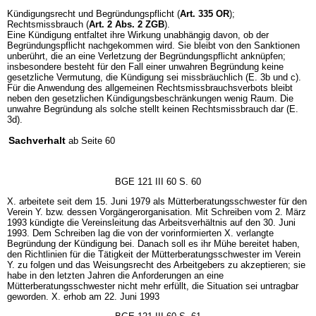
Kündigungsrecht und Begründungspflicht (
Art. 335 OR
);
Rechtsmissbrauch (
Art. 2 Abs. 2 ZGB
).
Eine Kündigung entfaltet ihre Wirkung unabhängig davon, ob der
Begründungspflicht nachgekommen wird. Sie bleibt von den Sanktionen
unberührt, die an eine Verletzung der Begründungspflicht anknüpfen;
insbesondere besteht für den Fall einer unwahren Begründung keine
gesetzliche Vermutung, die Kündigung sei missbräuchlich (E. 3b und c).
Für die Anwendung des allgemeinen Rechtsmissbrauchsverbots bleibt
neben den gesetzlichen Kündigungsbeschränkungen wenig Raum. Die
unwahre Begründung als solche stellt keinen Rechtsmissbrauch dar (E.
3d).
Sachverhalt
ab Seite 60
BGE 121 III 60 S. 60
X. arbeitete seit dem 15. Juni 1979 als Mütterberatungsschwester für den
Verein Y. bzw. dessen Vorgängerorganisation. Mit Schreiben vom 2. März
1993 kündigte die Vereinsleitung das Arbeitsverhältnis auf den 30. Juni
1993. Dem Schreiben lag die von der vorinformierten X. verlangte
Begründung der Kündigung bei. Danach soll es ihr Mühe bereitet haben,
den Richtlinien für die Tätigkeit der Mütterberatungsschwester im Verein
Y. zu folgen und das Weisungsrecht des Arbeitgebers zu akzeptieren; sie
habe in den letzten Jahren die Anforderungen an eine
Mütterberatungsschwester nicht mehr erfüllt, die Situation sei untragbar
geworden. X. erhob am 22. Juni 1993