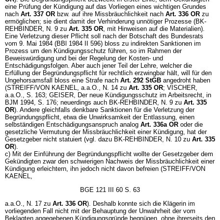
eine Prüfung der Kündigung auf das Vorliegen eines wichtigen Grundes
nach
Art. 337 OR
bzw. auf ihre Missbräuchlichkeit nach
Art. 336 OR
zu
ermöglichen; sie dient damit der Verhinderung unnötiger Prozesse (BK-
REHBINDER, N. 9 zu
Art. 335 OR
, mit Hinweisen auf die Materialien).
Eine Verletzung dieser Pflicht soll nach der Botschaft des Bundesrats
vom 9. Mai 1984 (BBl 1984 II 596) bloss zu indirekten Sanktionen im
Prozess um den Kündigungsschutz führen, so im Rahmen der
Beweiswürdigung und bei der Regelung der Kosten- und
Entschädigungsfolgen. Aber auch jener Teil der Lehre, welcher die
Erfüllung der Begründungspflicht für rechtlich erzwingbar hält, will für den
Ungehorsamsfall bloss eine Strafe nach
Art. 292 StGB
angedroht haben
(STREIFF/VON KAENEL, a.a.O., N. 14 zu
Art. 335 OR
; VISCHER,
a.a.O., S. 163; GEISER, Der neue Kündigungsschutz im Arbeitsrecht, in
BJM 1994, S. 176; neuerdings auch BK-REHBINDER, N. 9 zu
Art. 335
OR
). Andere gleichfalls denkbare Sanktionen für die Verletzung der
Begründungspflicht, etwa die Unwirksamkeit der Entlassung, einen
selbständigen Entschädigungsanspruch analog
Art. 336a OR
oder die
gesetzliche Vermutung der Missbräuchlichkeit einer Kündigung, hat der
Gesetzgeber nicht statuiert (vgl. dazu BK-REHBINDER, N. 10 zu
Art. 335
OR
).
c) Mit der Einführung der Begründungspflicht wollte der Gesetzgeber dem
Gekündigten zwar den schwierigen Nachweis der Missbräuchlichkeit einer
Kündigung erleichtern, ihn jedoch nicht davon befreien (STREIFF/VON
KAENEL,
BGE 121 III 60 S. 63
a.a.O., N. 17 zu
Art. 336 OR
). Deshalb konnte sich die Klägerin im
vorliegenden Fall nicht mit der Behauptung der Unwahrheit der vom
Beklagten angegebenen Kündigungsgründe begnügen, ohne ihrerseits den