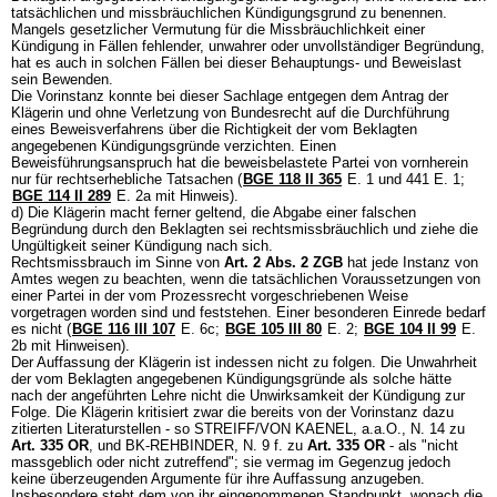
tatsächlichen und missbräuchlichen Kündigungsgrund zu benennen.
Mangels gesetzlicher Vermutung für die Missbräuchlichkeit einer
Kündigung in Fällen fehlender, unwahrer oder unvollständiger Begründung,
hat es auch in solchen Fällen bei dieser Behauptungs- und Beweislast
sein Bewenden.
Die Vorinstanz konnte bei dieser Sachlage entgegen dem Antrag der
Klägerin und ohne Verletzung von Bundesrecht auf die Durchführung
eines Beweisverfahrens über die Richtigkeit der vom Beklagten
angegebenen Kündigungsgründe verzichten. Einen
Beweisführungsanspruch hat die beweisbelastete Partei von vornherein
nur für rechtserhebliche Tatsachen (
BGE 118 II 365
E. 1 und 441 E. 1;
BGE 114 II 289
E. 2a mit Hinweis).
d) Die Klägerin macht ferner geltend, die Abgabe einer falschen
Begründung durch den Beklagten sei rechtsmissbräuchlich und ziehe die
Ungültigkeit seiner Kündigung nach sich.
Rechtsmissbrauch im Sinne von
Art. 2 Abs. 2 ZGB
hat jede Instanz von
Amtes wegen zu beachten, wenn die tatsächlichen Voraussetzungen von
einer Partei in der vom Prozessrecht vorgeschriebenen Weise
vorgetragen worden sind und feststehen. Einer besonderen Einrede bedarf
es nicht (
BGE 116 III 107
E. 6c;
BGE 105 III 80
E. 2;
BGE 104 II 99
E.
2b mit Hinweisen).
Der Auffassung der Klägerin ist indessen nicht zu folgen. Die Unwahrheit
der vom Beklagten angegebenen Kündigungsgründe als solche hätte
nach der angeführten Lehre nicht die Unwirksamkeit der Kündigung zur
Folge. Die Klägerin kritisiert zwar die bereits von der Vorinstanz dazu
zitierten Literaturstellen - so STREIFF/VON KAENEL, a.a.O., N. 14 zu
Art. 335 OR
, und BK-REHBINDER, N. 9 f. zu
Art. 335 OR
- als "nicht
massgeblich oder nicht zutreffend"; sie vermag im Gegenzug jedoch
keine überzeugenden Argumente für ihre Auffassung anzugeben.
Insbesondere steht dem von ihr eingenommenen Standpunkt, wonach die