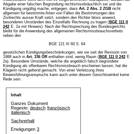
Abgabe einer falschen Begründung rechtsmissbräuchlich sei und die
Kündigung ungültig mache, entgegen, dass
Art. 2 Abs. 2 ZGB
nicht
allgemein für bestimmte Arten von Fällen die Bestimmungen des
Zivilrechts ausser Kraft setzt, sondern den Richter bloss anweist,
besonderen Umständen des Einzelfalls Rechnung zu tragen (
BGE 111 II
242
E. 2a mit Hinweis). Nach der Rechtsprechung des Bundesgerichts
bleibt für die Anwendung des allgemeinen Rechtsmissbrauchsverbots
neben den
BGE 121 III 60 S. 64
gesetzlichen Kündigungsbeschränkungen, wie sie seit der Revision von
1988 auch in
Art. 336 OR
enthalten sind, wenig Raum (
BGE 111 II 242
E.
2a). Besondere Umstände, welche die angeblich falsch begründete
Kündigung als offenbaren Rechtsmissbrauch erscheinen lassen, hat die
Klägerin nicht geltend gemacht. Von einer Verletzung ihres
Beweisführungsanspruchs kann auch unter diesem Gesichtswinkel keine
Rede sein.
Inhalt
Ganzes Dokument
Regeste:
deutsch
französisch
italienisch
Sachverhalt
Erwägungen
3