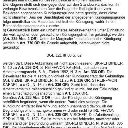
darlegen und Indizien für dessen Gewicht anführen müssen.
Die Klägerin stellt sich demgegenüber auf den Standpunkt, das von ihr
verlangte Beweisverfahren über die Frage der Richtigkeit der vom
Beklagten angegebenen Kündigungsgründe hätte gezeigt, dass diese
nicht stimmten. Aus der Unrichtigkeit der angegebenen Kündigungsgründe
folge unmittelbar die Missbräuchlichkeit der Kündigung, wofür ihr ein
Entschädigungsanspruch zustehe.
b) Grundsätzlich kann ein unbefristetes Arbeitsverhältnis unter Einhaltung
der vertraglichen oder gesetzlichen Kündigungsfrist frei gekündigt werden
(
Art. 335 Abs. 1 OR
). Unter der Marginalie "missbräuchliche Kündigung"
werden in
Art. 336 OR
die Gründe aufgezählt, derentwegen nicht
gekündigt
BGE 121 III 60 S. 62
werden darf. Diese Aufzählung ist nicht abschliessend (BK-REHBINDER,
N. 10 zu
Art. 336 OR
; STREIFF/VON KAENEL, Leitfaden zum
Arbeitsvertragsrecht, 5. A., Zürich 1992, N. 3 zu
Art. 336 OR
). Die
Beweislast für die Missbräuchlichkeit der Kündigung trägt der Gekündigte
(
Art. 8 ZGB
; BK-REHBINDER, N. 11 zu
Art. 336 OR
; STREIFF/VON
KAENEL, a.a.O., N. 16 zu
Art. 336 OR
). Steht fest, dass das
Arbeitsverhältnis missbräuchlich gekündigt wurde, hat der Gekündigte
einen Entschädigungsanspruch nach
Art. 336a OR
.
Gemäss
Art. 335 Abs. 2 OR
muss der Kündigende die Kündigung
schriftlich begründen, wenn die andere Partei dies verlangt. Die
Kündigung entfaltet ihre Wirkung jedoch unabhängig davon, ob der
Begründungspflicht nachgekommen wird oder nicht (STREIFF/VON
KAENEL, a.a.O., N. 14 zu
Art. 335 OR
; VISCHER, Der Arbeitsvertrag,
SPR VII/1/III, S. 162). Sie ist mithin auch bei fehlender, unwahrer oder
unvollständiger Begründung wirksam (BK-REHBINDER, N. 9 zu
Art. 335
OR
). Die Begründungspflicht bezweckt in erster Linie, dem Gekündigten