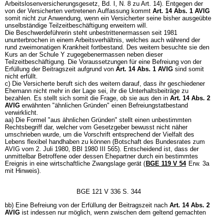
Arbeitslosenversicherungsgesetz, Bd. I, N. 8 zu Art. 14). Entgegen der
von der Versicherten vertretenen Auffassung kommt
Art. 14 Abs. 1 AVIG
somit nicht zur Anwendung, wenn ein Versicherter seine bisher ausgeübte
unselbständige Teilzeitbeschäftigung erweitern will.
Die Beschwerdeführerin steht unbestrittenermassen seit 1981
ununterbrochen in einem Arbeitsverhältnis, welches auch während der
rund zweimonatigen Krankheit fortbestand. Des weitern besuchte sie den
Kurs an der Schule Y zugegebenermassen neben dieser
Teilzeitbeschäftigung. Die Voraussetzungen für eine Befreiung von der
Erfüllung der Beitragszeit aufgrund von
Art. 14 Abs. 1 AVIG
sind somit
nicht erfüllt.
c) Die Versicherte beruft sich des weitern darauf, dass ihr geschiedener
Ehemann nicht mehr in der Lage sei, ihr die Unterhaltsbeiträge zu
bezahlen. Es stellt sich somit die Frage, ob sie aus den in
Art. 14 Abs. 2
AVIG
erwähnten "ähnlichen Gründen" einen Befreiungstatbestand
verwirklicht.
aa) Die Formel "aus ähnlichen Gründen" stellt einen unbestimmten
Rechtsbegriff dar, welcher vom Gesetzgeber bewusst nicht näher
umschrieben wurde, um die Vorschrift entsprechend der Vielfalt des
Lebens flexibel handhaben zu können (Botschaft des Bundesrates zum
AVIG vom 2. Juli 1980, BBl 1980 III 565). Entscheidend ist, dass der
unmittelbar Betroffene oder dessen Ehepartner durch ein bestimmtes
Ereignis in eine wirtschaftliche Zwangslage gerät (
BGE 119 V 54
Erw. 3a
mit Hinweis).
BGE 121 V 336 S. 344
bb) Eine Befreiung von der Erfüllung der Beitragszeit nach
Art. 14 Abs. 2
AVIG
ist indessen nur möglich, wenn zwischen dem geltend gemachten