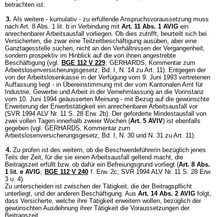
betrachten ist.
3.
Als weitere - kumulativ - zu erfüllende Anspruchsvoraussetzung muss
nach Art. 8 Abs. 1 lit. b in Verbindung mit
Art. 11 Abs. 1 AVIG
ein
anrechenbarer Arbeitsausfall vorliegen. Ob dies zutrifft, beurteilt sich bei
Versicherten, die zwar eine Teilzeitbeschäftigung ausüben, aber eine
Ganztagesstelle suchen, nicht an den Verhältnissen der Vergangenheit,
sondern prospektiv im Hinblick auf die von ihnen angestrebte
Beschäftigung (vgl.
BGE 112 V 229
; GERHARDS, Kommentar zum
Arbeitslosenversicherungsgesetz, Bd. I, N. 14 zu Art. 11). Entgegen der
von der Arbeitslosenkasse in der Verfügung vom 9. Juni 1993 vertretenen
Auffassung liegt - in Übereinstimmung mit der vom Kantonalen Amt für
Industrie, Gewerbe und Arbeit in der Vernehmlassung an die Vorinstanz
vom 10. Juni 1994 geäusserten Meinung - mit Bezug auf die gewünschte
Erweiterung der Erwerbstätigkeit ein anrechenbarer Arbeitsausfall vor
(SVR 1994 ALV Nr. 11 S. 28 Erw. 2b). Der geforderte Mindestausfall von
zwei vollen Tagen innerhalb zweier Wochen (
Art. 5 AVIV
) ist ebenfalls
gegeben (vgl. GERHARDS, Kommentar zum
Arbeitslosenversicherungsgesetz, Bd. I, N. 30 und N. 31 zu Art. 11).
4.
Zu prüfen ist des weitern, ob die Beschwerdeführerin bezüglich jenes
Teils der Zeit, für die sie einen Arbeitsausfall geltend macht, die
Beitragszeit erfüllt bzw. ob dafür ein Befreiungsgrund vorliegt (
Art. 8 Abs.
1 lit. e AVIG
;
BGE 112 V 240
f. Erw. 2c; SVR 1994 ALV Nr. 11 S. 28 Erw.
3 u. 4).
Zu unterscheiden ist zwischen der Tätigkeit, die der Beitragspflicht
unterliegt, und der anderen Beschäftigung. Aus
Art. 14 Abs. 2 AVIG
folgt,
dass Versicherte, welche ihre Tätigkeit erweitern wollen, bezüglich der
gewünschten Ausdehnung ihrer Tätigkeit die Voraussetzungen der
Beitragszeit