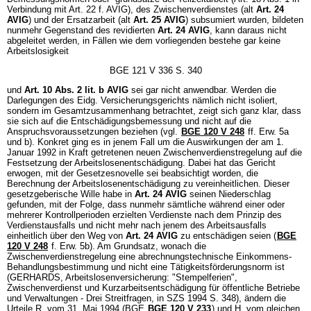
Verbindung mit Art. 22 f. AVIG), des Zwischenverdienstes (alt
Art. 24
AVIG
) und der Ersatzarbeit (alt
Art. 25 AVIG
) subsumiert wurden, bildeten
nunmehr Gegenstand des revidierten
Art. 24 AVIG
, kann daraus nicht
abgeleitet werden, in Fällen wie dem vorliegenden bestehe gar keine
Arbeitslosigkeit
BGE 121 V 336 S. 340
und
Art. 10 Abs. 2 lit. b AVIG
sei gar nicht anwendbar. Werden die
Darlegungen des Eidg. Versicherungsgerichts nämlich nicht isoliert,
sondern im Gesamtzusammenhang betrachtet, zeigt sich ganz klar, dass
sie sich auf die Entschädigungsbemessung und nicht auf die
Anspruchsvoraussetzungen beziehen (vgl.
BGE 120 V 248
ff. Erw. 5a
und b). Konkret ging es in jenem Fall um die Auswirkungen der am 1.
Januar 1992 in Kraft getretenen neuen Zwischenverdienstregelung auf die
Festsetzung der Arbeitslosenentschädigung. Dabei hat das Gericht
erwogen, mit der Gesetzesnovelle sei beabsichtigt worden, die
Berechnung der Arbeitslosenentschädigung zu vereinheitlichen. Dieser
gesetzgeberische Wille habe in
Art. 24 AVIG
seinen Niederschlag
gefunden, mit der Folge, dass nunmehr sämtliche während einer oder
mehrerer Kontrollperioden erzielten Verdienste nach dem Prinzip des
Verdienstausfalls und nicht mehr nach jenem des Arbeitsausfalls
einheitlich über den Weg von
Art. 24 AVIG
zu entschädigen seien (
BGE
120 V 248
f. Erw. 5b). Am Grundsatz, wonach die
Zwischenverdienstregelung eine abrechnungstechnische Einkommens-
Behandlungsbestimmung und nicht eine Tätigkeitsförderungsnorm ist
(GERHARDS, Arbeitslosenversicherung: "Stempelferien",
Zwischenverdienst und Kurzarbeitsentschädigung für öffentliche Betriebe
und Verwaltungen - Drei Streitfragen, in SZS 1994 S. 348), ändern die
Urteile R. vom 31. Mai 1994 (BGE
BGE 120 V 233
) und H. vom gleichen