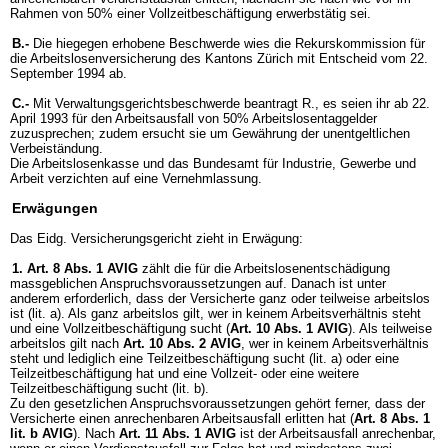
Rahmen von 50% einer Vollzeitbeschäftigung erwerbstätig sei.
B.-
Die hiegegen erhobene Beschwerde wies die Rekurskommission für
die Arbeitslosenversicherung des Kantons Zürich mit Entscheid vom 22.
September 1994 ab.
C.-
Mit Verwaltungsgerichtsbeschwerde beantragt R., es seien ihr ab 22.
April 1993 für den Arbeitsausfall von 50% Arbeitslosentaggelder
zuzusprechen; zudem ersucht sie um Gewährung der unentgeltlichen
Verbeiständung.
Die Arbeitslosenkasse und das Bundesamt für Industrie, Gewerbe und
Arbeit verzichten auf eine Vernehmlassung.
Erwägungen
Das Eidg. Versicherungsgericht zieht in Erwägung:
1.
Art. 8 Abs. 1 AVIG
zählt die für die Arbeitslosenentschädigung
massgeblichen Anspruchsvoraussetzungen auf. Danach ist unter
anderem erforderlich, dass der Versicherte ganz oder teilweise arbeitslos
ist (lit. a). Als ganz arbeitslos gilt, wer in keinem Arbeitsverhältnis steht
und eine Vollzeitbeschäftigung sucht (
Art. 10 Abs. 1 AVIG
). Als teilweise
arbeitslos gilt nach
Art. 10 Abs. 2 AVIG
, wer in keinem Arbeitsverhältnis
steht und lediglich eine Teilzeitbeschäftigung sucht (lit. a) oder eine
Teilzeitbeschäftigung hat und eine Vollzeit- oder eine weitere
Teilzeitbeschäftigung sucht (lit. b).
Zu den gesetzlichen Anspruchsvoraussetzungen gehört ferner, dass der
Versicherte einen anrechenbaren Arbeitsausfall erlitten hat (
Art. 8 Abs. 1
lit. b AVIG
). Nach
Art. 11 Abs. 1 AVIG
ist der Arbeitsausfall anrechenbar,