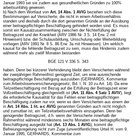
Januar 1993 sei sie zudem aus gesundheitlichen Gründen zu 100%
arbeitsunfähig gewesen.
b) Nach dem Wortlaut von
Art. 14 Abs. 1 AVIG
beziehen sich diese
Bestimmungen auf Versicherte, die nicht in einem Arbeitsverhältnis
standen und deshalb durch die dort genannten Gründe an der Ausübung
einer beitragspflichtigen Beschäftigung gehindert worden sind. Es muss
somit ein Kausalzusammenhang zwischen der Nichterfüllung der
Beitragszeit und der Krankheit (ARV 1986 Nr. 3 S. 14 Erw. 2 mit
Hinweisen) bzw. der Schulausbildung, Umschulung oder Weiterbildung
vorliegen (ARV 1991 Nr. 8 S. 86 Erw. 3a mit Hinweisen). Um wirklich
kausal für die fehlende Beitragszeit zu sein, muss das Hindernis zudem
während mehr als zwölf Monaten bestanden
BGE 121 V 336 S. 343
haben. Denn bei kürzerer Verhinderung bleibt dem Versicherten während
der zweijährigen Rahmenfrist genügend Zeit, um eine ausreichende
beitragspflichtige Beschäftigung auszuüben (GERHARDS, Kommentar
zum Arbeitslosenversicherungsgesetz, Bd. I, N. 10 zu Art. 14). Da eine
Teilzeitbeschäftigung mit Bezug auf die Erfüllung der Beitragszeit einer
Vollzeitbeschäftigung gleichgestellt ist (
Art. 11 Abs. 4 Satz 1 AVIV
), liegt
die erforderliche Kausalität für das Fehlen einer beitragspflichtigen
Beschäftigung zudem nur vor, wenn es dem Versicherten aus einem der
in
Art. 14 Abs. 1 lit. a-c AVIG
genannten Gründen auch nicht möglich
und zumutbar ist, ein Teilzeitarbeitsverhältnis einzugehen. Denn bei
genügender Beitragszeit, d.h. wenn der Versicherte innerhalb der
Rahmenfrist während mindestens sechs Monaten eine beitragspflichtige
Beschäftigung ausgeübt hat (
Art. 13 Abs. 1 AVIG
), kommt die
Befreiungsregelung nicht zum Zuge (unveröffentlichtes Urteil H. vom 9.
Januar 1995; GERHARDS, Kommentar zum