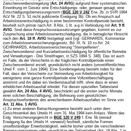
Zwischenverdienstregelung (
Art. 24 AVIG
) aufgrund ihrer systematischen
Einordnung im Gesetz eine Entschädigungs- oder, genauer gesagt, eine
Entschädigungsbemessungsnorm (
BGE 120 V 242
Erw. 2b; in SVR 1994
ALV Nr. 22 S. 51 nicht publizierte Erwägung 3b). Ob ein Anspruch auf
Arbeitslosenentschädigung in einer bestimmten Kontrollperiode besteht,
beurteilt sich primär nach Art. 8 Abs. 1 lit. a-g in Verbindung mit
Art. 9 ff.
AVIG
. Sind diese Anspruchsvoraussetzungen gegeben, kommt es zur
Zusprechung einer Arbeitslosenentschädigung, die in betraglicher Hinsicht
nach den
Art. 18 ff. AVIG
festgelegt wird (vgl. GERHARDS, Kommentar
zum Arbeitslosenversicherungsgesetz, Bd. III, N. 10 zu Art. 24;
GEHRHARDS, Arbeitslosenversicherung:"Stempelferien",
Zwischenverdienst und Kurzarbeitsentschädigung für öffentliche Betriebe
und Verwaltungen - Drei Streitfragen, in SZS 1994 S. 348). Das ist auch
im Falle, da der Versicherte in der fraglichen Kontrollperiode einen
Zwischenverdienst erzielt, grundsätzlich nicht anders (unveröffentlichtes
Urteil F. vom 1. Juni 1994). Eine Sonderregelung besteht indes für den
Fall, dass der Versicherte zur Vermeidung von Arbeitslosigkeit für
wenigstens eine ganze Kontrollperiode eine Vollzeitbeschäftigung
annimmt und ihn dabei ein Verdienstausfall trifft, ohne dass er einen
erheblichen Arbeitsausfall erleidet. Für diesen speziellen Tatbestand
gewährt
Art. 24 Abs. 4 AVIG
, beschränkt auf die ersten sechs Monate
einer solchen Beschäftigung, die Befreiung vom gesetzlichen
Anspruchserfordernis des anrechenbaren Arbeitsausfalles im Sinne von
Art. 11 Abs. 1 AVIG
.
c) Zu einer anderen Betrachtungsweise besteht auch unter dem
Gesichtswinkel des Urteils H. vom 31. Mai 1994 kein Anlass. Wenn das
Eidg. Versicherungsgericht in
BGE 120 V 249
f. Erw. 5b (worauf
Erwägung 6a des Urteils H. verweist) festhielt, sämtliche Formen
unselbständiger Erwerbstätigkeit, welche bisher unter die verschiedenen
Bemessungsnormen oder -grundsätze der Teilzeitarbeit (Art. 18 Abs. 1 in