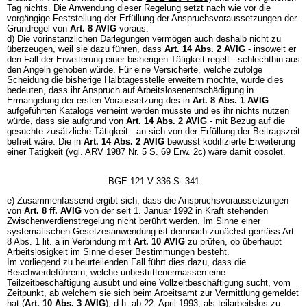
Tag nichts. Die Anwendung dieser Regelung setzt nach wie vor die
vorgängige Feststellung der Erfüllung der Anspruchsvoraussetzungen der
Grundregel von
Art. 8 AVIG
voraus.
d) Die vorinstanzlichen Darlegungen vermögen auch deshalb nicht zu
überzeugen, weil sie dazu führen, dass
Art. 14 Abs. 2 AVIG
- insoweit er
den Fall der Erweiterung einer bisherigen Tätigkeit regelt - schlechthin aus
den Angeln gehoben würde. Für eine Versicherte, welche zufolge
Scheidung die bisherige Halbtagesstelle erweitern möchte, würde dies
bedeuten, dass ihr Anspruch auf Arbeitslosenentschädigung in
Ermangelung der ersten Voraussetzung des in
Art. 8 Abs. 1 AVIG
aufgeführten Katalogs verneint werden müsste und es ihr nichts nützen
würde, dass sie aufgrund von
Art. 14 Abs. 2 AVIG
- mit Bezug auf die
gesuchte zusätzliche Tätigkeit - an sich von der Erfüllung der Beitragszeit
befreit wäre. Die in
Art. 14 Abs. 2 AVIG
bewusst kodifizierte Erweiterung
einer Tätigkeit (vgl. ARV 1987 Nr. 5 S. 69 Erw. 2c) wäre damit obsolet.
BGE 121 V 336 S. 341
e) Zusammenfassend ergibt sich, dass die Anspruchsvoraussetzungen
von
Art. 8 ff. AVIG
von der seit 1. Januar 1992 in Kraft stehenden
Zwischenverdienstregelung nicht berührt werden. Im Sinne einer
systematischen Gesetzesanwendung ist demnach zunächst gemäss Art.
8 Abs. 1 lit. a in Verbindung mit
Art. 10 AVIG
zu prüfen, ob überhaupt
Arbeitslosigkeit im Sinne dieser Bestimmungen besteht.
Im vorliegend zu beurteilenden Fall führt dies dazu, dass die
Beschwerdeführerin, welche unbestrittenermassen eine
Teilzeitbeschäftigung ausübt und eine Vollzeitbeschäftigung sucht, vom
Zeitpunkt, ab welchem sie sich beim Arbeitsamt zur Vermittlung gemeldet
hat (
Art. 10 Abs. 3 AVIG
), d.h. ab 22. April 1993, als teilarbeitslos zu