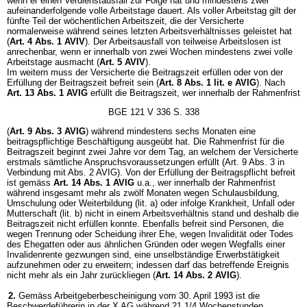
wenn er einen Verdienstausfall zur Folge hat und mindestens zwei
aufeinanderfolgende volle Arbeitstage dauert. Als voller Arbeitstag gilt der
fünfte Teil der wöchentlichen Arbeitszeit, die der Versicherte
normalerweise während seines letzten Arbeitsverhältnisses geleistet hat
(
Art. 4 Abs. 1 AVIV
). Der Arbeitsausfall von teilweise Arbeitslosen ist
anrechenbar, wenn er innerhalb von zwei Wochen mindestens zwei volle
Arbeitstage ausmacht (
Art. 5 AVIV
).
Im weitern muss der Versicherte die Beitragszeit erfüllen oder von der
Erfüllung der Beitragszeit befreit sein (
Art. 8 Abs. 1 lit. e AVIG
). Nach
Art. 13 Abs. 1 AVIG
erfüllt die Beitragszeit, wer innerhalb der Rahmenfrist
BGE 121 V 336 S. 338
(
Art. 9 Abs. 3 AVIG
) während mindestens sechs Monaten eine
beitragspflichtige Beschäftigung ausgeübt hat. Die Rahmenfrist für die
Beitragszeit beginnt zwei Jahre vor dem Tag, an welchem der Versicherte
erstmals sämtliche Anspruchsvoraussetzungen erfüllt (Art. 9 Abs. 3 in
Verbindung mit Abs. 2 AVIG). Von der Erfüllung der Beitragspflicht befreit
ist gemäss
Art. 14 Abs. 1 AVIG
u.a., wer innerhalb der Rahmenfrist
während insgesamt mehr als zwölf Monaten wegen Schulausbildung,
Umschulung oder Weiterbildung (lit. a) oder infolge Krankheit, Unfall oder
Mutterschaft (lit. b) nicht in einem Arbeitsverhältnis stand und deshalb die
Beitragszeit nicht erfüllen konnte. Ebenfalls befreit sind Personen, die
wegen Trennung oder Scheidung ihrer Ehe, wegen Invalidität oder Todes
des Ehegatten oder aus ähnlichen Gründen oder wegen Wegfalls einer
Invalidenrente gezwungen sind, eine unselbständige Erwerbstätigkeit
aufzunehmen oder zu erweitern; indessen darf das betreffende Ereignis
nicht mehr als ein Jahr zurückliegen (
Art. 14 Abs. 2 AVIG
).
2.
Gemäss Arbeitgeberbescheinigung vom 30. April 1993 ist die
Beschwerdeführerin in der X AG während 21 1/4 Wochenstunden