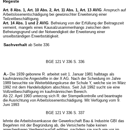
Regeste
Art. 8 Abs. 1,
Art. 10 Abs. 2,
Art. 11 Abs. 1,
Art. 13 AVIG
. Anspruch auf
Arbeitslosenentschädigung bei gewünschter Erweiterung einer
Teilzeitbeschäftigung.
Art. 14 Abs. 1 und 2 AVIG
. Befreiung von der Erfüllung der Beitragszeit
verneint, mangels eines Kausalzusammenhangs zwischen dem
Befreiungsgrund und der Notwendigkeit der Erweiterung einer
unselbständigen Erwerbstätigkeit.
Sachverhalt
ab Seite 336
BGE 121 V 336 S. 336
A.-
Die 1939 geborene R. arbeitet seit 1. Januar 1981 halbtags als
kaufmännische Angestellte in der X AG. Nach der Scheidung im Jahre
1989 besuchte sie Weiterbildungskurse der Schule Y, welche sie im März
1992 mit dem Handelsdiplom abschloss. Seit Juli 1992 sucht sie eine
Vollzeitbeschäftigung im kaufmännischen Bereich.
Ab 22. April 1993 unterzog sich R. der Stempelkontrolle und beantragte
die Ausrichtung von Arbeitslosenentschädigung. Mit Verfügung vom 9.
Juni 1993
BGE 121 V 336 S. 337
lehnte die Arbeitslosenkasse der Gewerkschaft Bau & Industrie GBI das
Begehren mit der Begründung ab, die Versicherte habe keinen
anrechenbaren Verdienstausfall erlitten, nachdem sie nach wie vor im