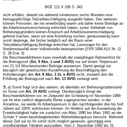
BGE 121 V 336 S. 342
nicht erfüllen, obwohl sie während mindestens sechs Monaten eine
beitragspflichtige Teilzeitbeschäftigung ausgeübt haben. Des weiteren
können Personen, die nie erwerbstätig waren und daher keine Beiträge an
die Arbeitslosenversicherung entrichtet haben, (unter Vorbehalt von
Befreiungsgründen) keinen Anspruch auf Arbeitslosenentschädigung
geltend machen, wenn sie eine Anstellung suchen; genausowenig kann
somit derjenige, der bisher lediglich auf der Basis einer
Teilzeitbeschäftigung Beiträge entrichtet hat, Leistungen für den
Verdienstausfall einer Vollzeitstelle beanspruchen (SVR 1994 ALV Nr. 11
S. 28 Erw. 3).
Die Beschwerdeführerin kann innerhalb der zweijährigen Rahmenfrist für
die Beitragszeit (
Art. 9 Abs. 1 und 3 AVIG
) nur auf einem Teilpensum
von 21 1/4 Wochenstunden Beiträge ausweisen. Damit genügt sie
bezüglich der gewünschten Ausdehnung der Beschäftigung den
Anforderungen des
Art. 8 Abs. 1 lit. e AVIG
nicht, insoweit dort die
Erfüllung der Beitragszeit nach
Art. 13 AVIG
verlangt wird.
5.
a) Somit fragt sich des weitern, ob allenfalls ein Befreiungstatbestand
im Sinne von
Art. 14 AVIG
vorliegt. Diesbezüglich bringt die
Beschwerdeführerin vor, im Zeitpunkt der Scheidung im November 1989
sei ihr eine zeitlich abgestufte Rente zugesprochen worden, in der
Annahme, sie werde ihr Arbeitspensum in den nachfolgenden drei bis fünf
Jahren auf 100% aufstocken können. Im Hinblick auf die Ausweitung der
Erwerbstätigkeit habe sie zunächst von März 1990 bis März 1992 an der
Schule Y einen berufsbegleitenden Weiterbildungskurs besucht. Während
dieser Zeit sei es ihr somit nicht möglich gewesen, ganztägig eine
unselbständige Tätigkeit auszuüben. Vom 2. Dezember 1992 bis 31.