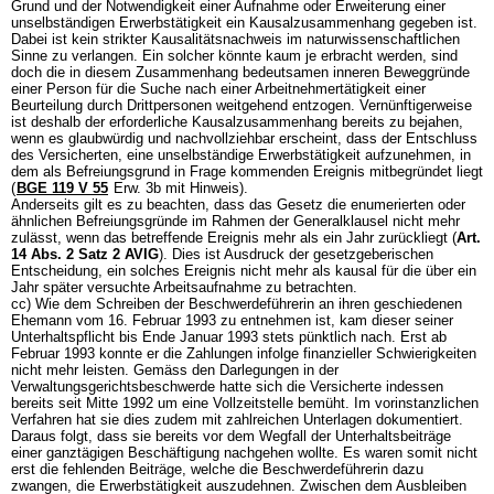
Grund und der Notwendigkeit einer Aufnahme oder Erweiterung einer
unselbständigen Erwerbstätigkeit ein Kausalzusammenhang gegeben ist.
Dabei ist kein strikter Kausalitätsnachweis im naturwissenschaftlichen
Sinne zu verlangen. Ein solcher könnte kaum je erbracht werden, sind
doch die in diesem Zusammenhang bedeutsamen inneren Beweggründe
einer Person für die Suche nach einer Arbeitnehmertätigkeit einer
Beurteilung durch Drittpersonen weitgehend entzogen. Vernünftigerweise
ist deshalb der erforderliche Kausalzusammenhang bereits zu bejahen,
wenn es glaubwürdig und nachvollziehbar erscheint, dass der Entschluss
des Versicherten, eine unselbständige Erwerbstätigkeit aufzunehmen, in
dem als Befreiungsgrund in Frage kommenden Ereignis mitbegründet liegt
(
BGE 119 V 55
Erw. 3b mit Hinweis).
Anderseits gilt es zu beachten, dass das Gesetz die enumerierten oder
ähnlichen Befreiungsgründe im Rahmen der Generalklausel nicht mehr
zulässt, wenn das betreffende Ereignis mehr als ein Jahr zurückliegt (
Art.
14 Abs. 2 Satz 2 AVIG
). Dies ist Ausdruck der gesetzgeberischen
Entscheidung, ein solches Ereignis nicht mehr als kausal für die über ein
Jahr später versuchte Arbeitsaufnahme zu betrachten.
cc) Wie dem Schreiben der Beschwerdeführerin an ihren geschiedenen
Ehemann vom 16. Februar 1993 zu entnehmen ist, kam dieser seiner
Unterhaltspflicht bis Ende Januar 1993 stets pünktlich nach. Erst ab
Februar 1993 konnte er die Zahlungen infolge finanzieller Schwierigkeiten
nicht mehr leisten. Gemäss den Darlegungen in der
Verwaltungsgerichtsbeschwerde hatte sich die Versicherte indessen
bereits seit Mitte 1992 um eine Vollzeitstelle bemüht. Im vorinstanzlichen
Verfahren hat sie dies zudem mit zahlreichen Unterlagen dokumentiert.
Daraus folgt, dass sie bereits vor dem Wegfall der Unterhaltsbeiträge
einer ganztägigen Beschäftigung nachgehen wollte. Es waren somit nicht
erst die fehlenden Beiträge, welche die Beschwerdeführerin dazu
zwangen, die Erwerbstätigkeit auszudehnen. Zwischen dem Ausbleiben