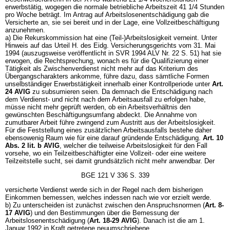
erwerbstätig, wogegen die normale betriebliche Arbeitszeit 41 1/4 Stunden
pro Woche beträgt. Im Antrag auf Arbeitslosenentschädigung gab die
Versicherte an, sie sei bereit und in der Lage, eine Vollzeitbeschäftigung
anzunehmen.
a) Die Rekurskommission hat eine (Teil-)Arbeitslosigkeit verneint. Unter
Hinweis auf das Urteil H. des Eidg. Versicherungsgerichts vom 31. Mai
1994 (auszugsweise veröffentlicht in SVR 1994 ALV Nr. 22 S. 51) hat sie
erwogen, die Rechtsprechung, wonach es für die Qualifizierung einer
Tätigkeit als Zwischenverdienst nicht mehr auf das Kriterium des
Übergangscharakters ankomme, führe dazu, dass sämtliche Formen
unselbständiger Erwerbstätigkeit innerhalb einer Kontrollperiode unter
Art.
24 AVIG
zu subsumieren seien. Da demnach die Entschädigung nach
dem Verdienst- und nicht nach dem Arbeitsausfall zu erfolgen habe,
müsse nicht mehr geprüft werden, ob ein Arbeitsverhältnis den
gewünschten Beschäftigungsumfang abdeckt. Die Annahme von
zumutbarer Arbeit führe zwingend zum Austritt aus der Arbeitslosigkeit.
Für die Feststellung eines zusätzlichen Arbeitsausfalls bestehe daher
ebensowenig Raum wie für eine darauf gründende Entschädigung.
Art. 10
Abs. 2 lit. b AVIG
, welcher die teilweise Arbeitslosigkeit für den Fall
vorsehe, wo ein Teilzeitbeschäftigter eine Vollzeit- oder eine weitere
Teilzeitstelle sucht, sei damit grundsätzlich nicht mehr anwendbar. Der
BGE 121 V 336 S. 339
versicherte Verdienst werde sich in der Regel nach dem bisherigen
Einkommen bemessen, welches indessen nach wie vor erzielt werde.
b) Zu unterscheiden ist zunächst zwischen den Anspruchsnormen (
Art. 8-
17 AVIG
) und den Bestimmungen über die Bemessung der
Arbeitslosenentschädigung (
Art. 18-29 AVIG
). Danach ist die am 1.
Januar 1992 in Kraft getretene neuumschriebene