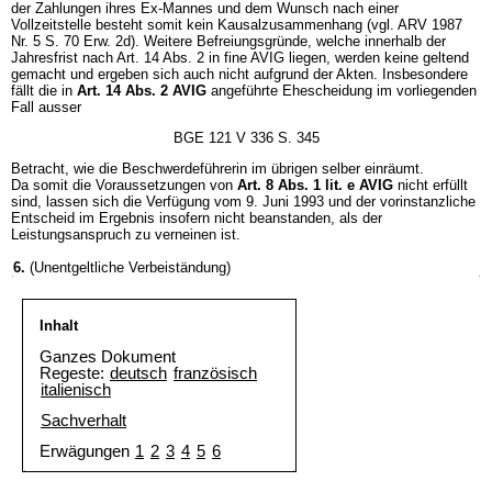
der Zahlungen ihres Ex-Mannes und dem Wunsch nach einer
Vollzeitstelle besteht somit kein Kausalzusammenhang (vgl. ARV 1987
Nr. 5 S. 70 Erw. 2d). Weitere Befreiungsgründe, welche innerhalb der
Jahresfrist nach Art. 14 Abs. 2 in fine AVIG liegen, werden keine geltend
gemacht und ergeben sich auch nicht aufgrund der Akten. Insbesondere
fällt die in
Art. 14 Abs. 2 AVIG
angeführte Ehescheidung im vorliegenden
Fall ausser
BGE 121 V 336 S. 345
Betracht, wie die Beschwerdeführerin im übrigen selber einräumt.
Da somit die Voraussetzungen von
Art. 8 Abs. 1 lit. e AVIG
nicht erfüllt
sind, lassen sich die Verfügung vom 9. Juni 1993 und der vorinstanzliche
Entscheid im Ergebnis insofern nicht beanstanden, als der
Leistungsanspruch zu verneinen ist.
6.
(Unentgeltliche Verbeiständung)
Inhalt
Ganzes Dokument
Regeste:
deutsch
französisch
italienisch
Sachverhalt
Erwägungen
1
2
3
4
5
6