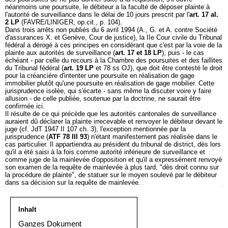
néanmoins une poursuite, le débiteur a la faculté de déposer plainte à
l'autorité de surveillance dans le délai de 10 jours prescrit par l'
art. 17 al.
2 LP
(FAVRE/LINIGER, op.cit., p. 104).
Dans trois arrêts non publiés du 6 avril 1994 (A., G. et A. contre Société
d'assurances X. et Genève, Cour de justice), la IIe Cour civile du Tribunal
fédéral a dérogé à ces principes en considérant que c'est par la voie de la
plainte aux autorités de surveillance (
art. 17 et 18 LP
), puis - le cas
échéant - par celle du recours à la Chambre des poursuites et des faillites
du Tribunal fédéral (
art. 19 LP
et 78 ss OJ), que doit être contesté le droit
pour la créancière d'intenter une poursuite en réalisation de gage
immobilier plutôt qu'une poursuite en réalisation de gage mobilier. Cette
jurisprudence isolée, qui s'écarte - sans même la discuter voire y faire
allusion - de celle publiée, soutenue par la doctrine, ne saurait être
confirmée ici.
Il résulte de ce qui précède que les autorités cantonales de surveillance
auraient dû déclarer la plainte irrecevable et renvoyer le débiteur devant le
juge (cf. JdT 1947 II 107 ch. 3), l'exception mentionnée par la
jurisprudence (
ATF 78 III 93
) n'étant manifestement pas réalisée dans le
cas particulier. Il appartiendra au président du tribunal de district, dès lors
qu'il a été saisi à la fois comme autorité inférieure de surveillance et
comme juge de la mainlevée d'opposition et qu'il a expressément renvoyé
son examen de la requête de mainlevée à plus tard, "dès droit connu sur
la procédure de plainte", de statuer sur le moyen soulevé par le débiteur
dans sa décision sur la requête de mainlevée.
Inhalt
Ganzes Dokument