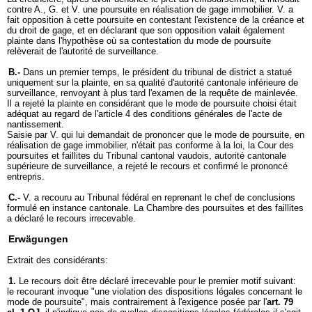
contre A., G. et V. une poursuite en réalisation de gage immobilier. V. a
fait opposition à cette poursuite en contestant l'existence de la créance et
du droit de gage, et en déclarant que son opposition valait également
plainte dans l'hypothèse où sa contestation du mode de poursuite
relèverait de l'autorité de surveillance.
B.-
Dans un premier temps, le président du tribunal de district a statué
uniquement sur la plainte, en sa qualité d'autorité cantonale inférieure de
surveillance, renvoyant à plus tard l'examen de la requête de mainlevée.
Il a rejeté la plainte en considérant que le mode de poursuite choisi était
adéquat au regard de l'article 4 des conditions générales de l'acte de
nantissement.
Saisie par V. qui lui demandait de prononcer que le mode de poursuite, en
réalisation de gage immobilier, n'était pas conforme à la loi, la Cour des
poursuites et faillites du Tribunal cantonal vaudois, autorité cantonale
supérieure de surveillance, a rejeté le recours et confirmé le prononcé
entrepris.
C.-
V. a recouru au Tribunal fédéral en reprenant le chef de conclusions
formulé en instance cantonale. La Chambre des poursuites et des faillites
a déclaré le recours irrecevable.
Erwägungen
Extrait des considérants:
1.
Le recours doit être déclaré irrecevable pour le premier motif suivant:
le recourant invoque "une violation des dispositions légales concernant le
mode de poursuite", mais contrairement à l'exigence posée par l'
art. 79