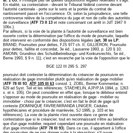
al. 1 OJ
, il n'indique pas de quelles dispositions légales fédérales il s'agit.
En réalité, sa contestation - devant le Tribunal fédéral comme devant
l'autorité cantonale - porte sur le sens et la portée du contrat de
nantissement passé en l'occurrence. Or, selon la jurisprudence, une telle
controverse relève de la compétence du juge et non de celle des autorités
de surveillance (
ATF 73 II 13
et note concernant cet arrêt in JdT 1947 II
106s.).
Par ailleurs, si la voie de la plainte à l'autorité de surveillance est bien
ouverte contre la détermination par l'office du mode de poursuite, laquelle
doit intervenir en conformité des dispositions légales (
art. 38 ss LP
;
BRAND, Poursuites pour dettes, FJS 977 ch. II; GILLIÉRON, Poursuite
pour dettes, faillite et concordat, 3e éd., Lausanne 1993, p. 120 § 10;
AMONN, Grundriss des Schuldbetreibungs- und Konkursrechts, 5e éd.,
Berne 1993, § 9 n. 11), c'est en revanche par la voie de l'opposition que le
BGE 122 III 295 S. 297
poursuivi doit contester la détermination du créancier de poursuivre en
réalisation de gage immobilier plutôt qu'en réalisation de gage mobilier
(
ATF 78 III 93
;
ATF 105 III 63
consid. 1; ZOBL, Berner Kommentar, n.
629 ad Syst. Teil et les références; STAEHELIN, AJP/PJA 1994, p. 1263
s. et n. 105). On peut considérer en effet que, lorsque le débiteur entend
s'opposer au mode de poursuite en réalisation de gage - mobilier ou
immobilier - choisi par le créancier, c'est en fait le droit de gage qu'il
conteste (DOMINIQUE FAVRE/MIRANDA LINIGER, Cédules
hypothécaires et procédure de mainlevée, SJ 1995, p. 103 et les
références). La voie de la plainte n'est ouverte dans ce genre de
contestation que si le créancier, tout en reconnaissant n'être au bénéfice
que d'un gage mobilier, requiert cependant une poursuite en réalisation
d'un gage immobilier (
ATF 78 III 93
). Dans ce cas, il appartient à l'office
des poursuites de ne pas donner suite à la réquisition; s'il ouvre