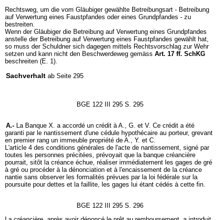
Rechtsweg, um die vom Gläubiger gewählte Betreibungsart - Betreibung
auf Verwertung eines Faustpfandes oder eines Grundpfandes - zu
bestreiten.
Wenn der Gläubiger die Betreibung auf Verwertung eines Grundpfandes
anstelle der Betreibung auf Verwertung eines Faustpfandes gewählt hat,
so muss der Schuldner sich dagegen mittels Rechtsvorschlag zur Wehr
setzen und kann nicht den Beschwerdeweg gemäss
Art. 17 ff. SchKG
beschreiten (E. 1).
Sachverhalt
ab Seite 295
BGE 122 III 295 S. 295
A.-
La Banque X. a accordé un crédit à A., G. et V. Ce crédit a été
garanti par le nantissement d'une cédule hypothécaire au porteur, grevant
en premier rang un immeuble propriété de A., Y. et C.
L'article 4 des conditions générales de l'acte de nantissement, signé par
toutes les personnes précitées, prévoyait que la banque créancière
pourrait, sitôt la créance échue, réaliser immédiatement les gages de gré
à gré ou procéder à la dénonciation et à l'encaissement de la créance
nantie sans observer les formalités prévues par la loi fédérale sur la
poursuite pour dettes et la faillite, les gages lui étant cédés à cette fin.
BGE 122 III 295 S. 296
La créancière, après avoir dénoncé le prêt au remboursement, a introduit