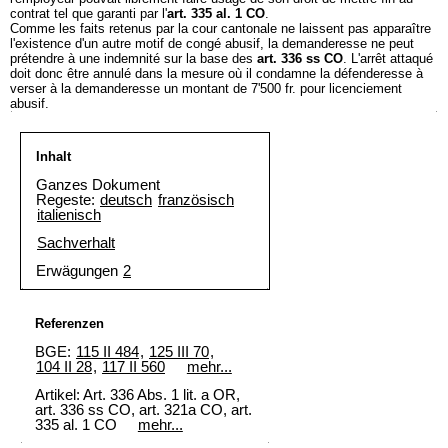
contrat tel que garanti par l'
art. 335 al. 1 CO
.
Comme les faits retenus par la cour cantonale ne laissent pas apparaître
l'existence d'un autre motif de congé abusif, la demanderesse ne peut
prétendre à une indemnité sur la base des
art. 336 ss CO
. L'arrêt attaqué
doit donc être annulé dans la mesure où il condamne la défenderesse à
verser à la demanderesse un montant de 7'500 fr. pour licenciement
abusif.
Inhalt
Ganzes Dokument
Regeste:
deutsch
französisch
italienisch
Sachverhalt
Erwägungen
2
Referenzen
BGE:
115 II 484
,
125 III 70
,
104 II 28
,
117 II 560
mehr...
Artikel: Art. 336 Abs. 1 lit. a OR,
art. 336 ss CO, art. 321a CO, art.
335 al. 1 CO
mehr...