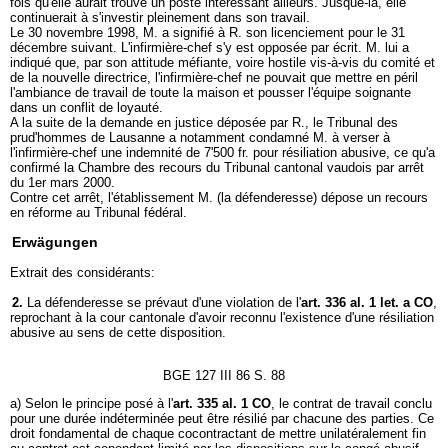
fois qu'elle aurait trouvé un poste intéressant ailleurs. Jusque-là, elle
continuerait à s'investir pleinement dans son travail.
Le 30 novembre 1998, M. a signifié à R. son licenciement pour le 31
décembre suivant. L'infirmière-chef s'y est opposée par écrit. M. lui a
indiqué que, par son attitude méfiante, voire hostile vis-à-vis du comité et
de la nouvelle directrice, l'infirmière-chef ne pouvait que mettre en péril
l'ambiance de travail de toute la maison et pousser l'équipe soignante
dans un conflit de loyauté.
A la suite de la demande en justice déposée par R., le Tribunal des
prud'hommes de Lausanne a notamment condamné M. à verser à
l'infirmière-chef une indemnité de 7'500 fr. pour résiliation abusive, ce qu'a
confirmé la Chambre des recours du Tribunal cantonal vaudois par arrêt
du 1er mars 2000.
Contre cet arrêt, l'établissement M. (la défenderesse) dépose un recours
en réforme au Tribunal fédéral.
Erwägungen
Extrait des considérants:
2.
La défenderesse se prévaut d'une violation de l'
art. 336 al. 1 let. a CO
,
reprochant à la cour cantonale d'avoir reconnu l'existence d'une résiliation
abusive au sens de cette disposition.
BGE 127 III 86 S. 88
a) Selon le principe posé à l'
art. 335 al. 1 CO
, le contrat de travail conclu
pour une durée indéterminée peut être résilié par chacune des parties. Ce
droit fondamental de chaque cocontractant de mettre unilatéralement fin