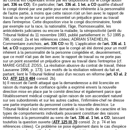
au contrat est cependant limité par les dispositions sur le congé abusif
(
art. 336 ss CO
). En particulier, l'
art. 336 al. 1 let. a CO
qualifie d'abusif
le congé donné par une partie pour une raison inhérente à la personnalité
de l'autre partie, à moins que cette raison n'ait un lien avec le rapport de
travail ou ne porte sur un point essentiel un préjudice grave au travail
dans l'entreprise. Cette disposition vise le congé discriminatoire, fondé
par exemple sur la race, la nationalité, l'âge, l'homosexualité, les
antécédents judiciaires ou encore la maladie, la séropositivité (arrêt du
Tribunal fédéral du 11 novembre 1993, publié partiellement in: SJ 1995 p.
798, consid. 2a et les références citées; ADRIAN STAEHELIN,
Commentaire zurichois,
art. 336 CO
no 9). L'application de l'
art. 336 al. 1
let. a CO
suppose premièrement que le congé ait été donné pour un motif
inhérent à la personnalité de la personne congédiée et, deuxièmement,
que ce motif n'ait pas de lien avec le rapport de travail ou ne porte pas
sur un point essentiel un préjudice grave au travail dans l'entreprise (cf.
MARIE-GISÈLE ZOSS, La résiliation abusive du contrat de travail, thèse
Lausanne 1996, p. 173). Les motifs de la résiliation relèvent du fait et,
partant, lient le Tribunal fédéral saisi d'un recours en réforme (
art. 63 al. 2
OJ
;
ATF 115 II 484
consid. 2b).
b) Il ressort de l'arrêt attaqué que la demanderesse a été licenciée en
raison du manque de confiance qu'elle a exprimé envers la nouvelle
direction mise en place par le comité directeur et également parce que
l'établissement médical craignait qu'en raison de son ascendant naturel
sur ses subordonnés et sur les autres cadres, l'infirmière-chef ne dresse
une partie importante du personnel contre la nouvelle directrice. Le
Tribunal fédéral s'est récemment demandé si les traits de caractère et les
types de comportements individuels pouvaient constituer des raisons
inhérentes à la personnalité au sens de l'
art. 336 al. 1 let. a CO
, laissant
toutefois la question ouverte (
ATF 125 III 70
consid. 2c p. 74 et les
références citées). Ce problème se pose également dans le cas d'espèce