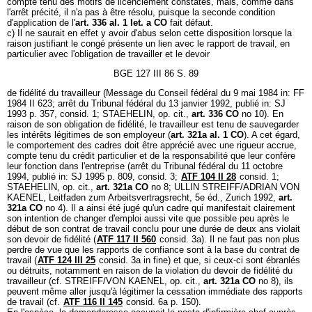
compte tenu des motifs de licenciement constatés, mais, comme dans
l'arrêt précité, il n'a pas à être résolu, puisque la seconde condition
d'application de l'
art. 336 al. 1 let. a CO
fait défaut.
c) Il ne saurait en effet y avoir d'abus selon cette disposition lorsque la
raison justifiant le congé présente un lien avec le rapport de travail, en
particulier avec l'obligation de travailler et le devoir
BGE 127 III 86 S. 89
de fidélité du travailleur (Message du Conseil fédéral du 9 mai 1984 in: FF
1984 II 623; arrêt du Tribunal fédéral du 13 janvier 1992, publié in: SJ
1993 p. 357, consid. 1; STAEHELIN, op. cit.,
art. 336 CO
no 10). En
raison de son obligation de fidélité, le travailleur est tenu de sauvegarder
les intérêts légitimes de son employeur (
art. 321a al. 1 CO
). A cet égard,
le comportement des cadres doit être apprécié avec une rigueur accrue,
compte tenu du crédit particulier et de la responsabilité que leur confère
leur fonction dans l'entreprise (arrêt du Tribunal fédéral du 11 octobre
1994, publié in: SJ 1995 p. 809, consid. 3;
ATF 104 II 28
consid. 1;
STAEHELIN, op. cit.,
art. 321a CO
no 8; ULLIN STREIFF/ADRIAN VON
KAENEL, Leitfaden zum Arbeitsvertragsrecht, 5e éd., Zurich 1992,
art.
321a CO
no 4). Il a ainsi été jugé qu'un cadre qui manifestait clairement
son intention de changer d'emploi aussi vite que possible peu après le
début de son contrat de travail conclu pour une durée de deux ans violait
son devoir de fidélité (
ATF 117 II 560
consid. 3a). Il ne faut pas non plus
perdre de vue que les rapports de confiance sont à la base du contrat de
travail (
ATF 124 III 25
consid. 3a in fine) et que, si ceux-ci sont ébranlés
ou détruits, notamment en raison de la violation du devoir de fidélité du
travailleur (cf. STREIFF/VON KAENEL, op. cit.,
art. 321a CO
no 8), ils
peuvent même aller jusqu'à légitimer la cessation immédiate des rapports
de travail (cf.
ATF 116 II 145
consid. 6a p. 150).