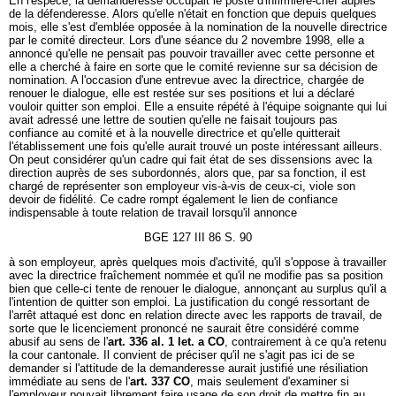
En l'espèce, la demanderesse occupait le poste d'infirmière-chef auprès
de la défenderesse. Alors qu'elle n'était en fonction que depuis quelques
mois, elle s'est d'emblée opposée à la nomination de la nouvelle directrice
par le comité directeur. Lors d'une séance du 2 novembre 1998, elle a
annoncé qu'elle ne pensait pas pouvoir travailler avec cette personne et
elle a cherché à faire en sorte que le comité revienne sur sa décision de
nomination. A l'occasion d'une entrevue avec la directrice, chargée de
renouer le dialogue, elle est restée sur ses positions et lui a déclaré
vouloir quitter son emploi. Elle a ensuite répété à l'équipe soignante qui lui
avait adressé une lettre de soutien qu'elle ne faisait toujours pas
confiance au comité et à la nouvelle directrice et qu'elle quitterait
l'établissement une fois qu'elle aurait trouvé un poste intéressant ailleurs.
On peut considérer qu'un cadre qui fait état de ses dissensions avec la
direction auprès de ses subordonnés, alors que, par sa fonction, il est
chargé de représenter son employeur vis-à-vis de ceux-ci, viole son
devoir de fidélité. Ce cadre rompt également le lien de confiance
indispensable à toute relation de travail lorsqu'il annonce
BGE 127 III 86 S. 90
à son employeur, après quelques mois d'activité, qu'il s'oppose à travailler
avec la directrice fraîchement nommée et qu'il ne modifie pas sa position
bien que celle-ci tente de renouer le dialogue, annonçant au surplus qu'il a
l'intention de quitter son emploi. La justification du congé ressortant de
l'arrêt attaqué est donc en relation directe avec les rapports de travail, de
sorte que le licenciement prononcé ne saurait être considéré comme
abusif au sens de l'
art. 336 al. 1 let. a CO
, contrairement à ce qu'a retenu
la cour cantonale. Il convient de préciser qu'il ne s'agit pas ici de se
demander si l'attitude de la demanderesse aurait justifié une résiliation
immédiate au sens de l'
art. 337 CO
, mais seulement d'examiner si
l'employeur pouvait librement faire usage de son droit de mettre fin au