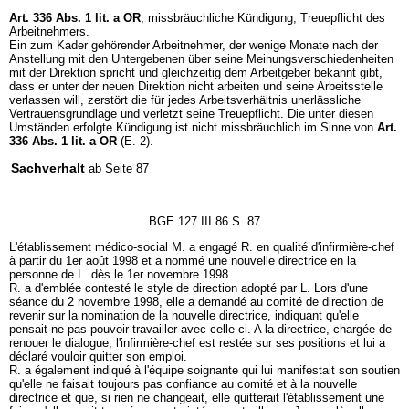
Art. 336 Abs. 1 lit. a OR
; missbräuchliche Kündigung; Treuepflicht des
Arbeitnehmers.
Ein zum Kader gehörender Arbeitnehmer, der wenige Monate nach der
Anstellung mit den Untergebenen über seine Meinungsverschiedenheiten
mit der Direktion spricht und gleichzeitig dem Arbeitgeber bekannt gibt,
dass er unter der neuen Direktion nicht arbeiten und seine Arbeitsstelle
verlassen will, zerstört die für jedes Arbeitsverhältnis unerlässliche
Vertrauensgrundlage und verletzt seine Treuepflicht. Die unter diesen
Umständen erfolgte Kündigung ist nicht missbräuchlich im Sinne von
Art.
336 Abs. 1 lit. a OR
(E. 2).
Sachverhalt
ab Seite 87
BGE 127 III 86 S. 87
L'établissement médico-social M. a engagé R. en qualité d'infirmière-chef
à partir du 1er août 1998 et a nommé une nouvelle directrice en la
personne de L. dès le 1er novembre 1998.
R. a d'emblée contesté le style de direction adopté par L. Lors d'une
séance du 2 novembre 1998, elle a demandé au comité de direction de
revenir sur la nomination de la nouvelle directrice, indiquant qu'elle
pensait ne pas pouvoir travailler avec celle-ci. A la directrice, chargée de
renouer le dialogue, l'infirmière-chef est restée sur ses positions et lui a
déclaré vouloir quitter son emploi.
R. a également indiqué à l'équipe soignante qui lui manifestait son soutien
qu'elle ne faisait toujours pas confiance au comité et à la nouvelle
directrice et que, si rien ne changeait, elle quitterait l'établissement une