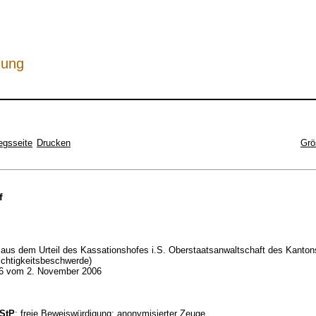
hung
egsseite
Drucken
Grö
f
aus dem Urteil des Kassationshofes i.S. Oberstaatsanwaltschaft des Kanton
ichtigkeitsbeschwerde)
6 vom 2. November 2006
BStP
; freie Beweiswürdigung; anonymisierter Zeuge.