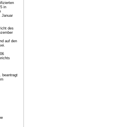
fizierten
5 in
n
. Januar
icht des
Dezember
nd auf den
ei.
006
richts
. beantragt
um
ne