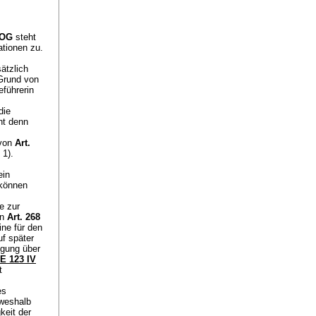
 OG
steht
ationen zu.
ätzlich
 Grund von
führerin
die
ht denn
 von
Art.
 1).
ein
 können
e zur
on
Art. 268
ine für den
f später
ügung über
E 123 IV
t
es
 weshalb
keit der