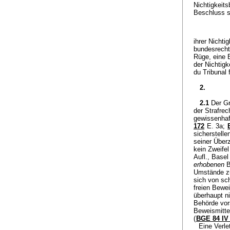
Nichtigkeit
Beschluss s
ihrer Nicht
bundesrecht
Rüge, eine 
der Nichtig
du Tribunal 
2.
2.1
Der G
der Strafrec
gewissenhaf
172
E. 3a;
sicherstelle
seiner Über
kein Zweif
Aufl., Basel
erhobenen
B
Umstände zu
sich von sc
freien Bewe
überhaupt ni
Behörde vors
Beweismitte
(
BGE 84 IV
Eine Verl