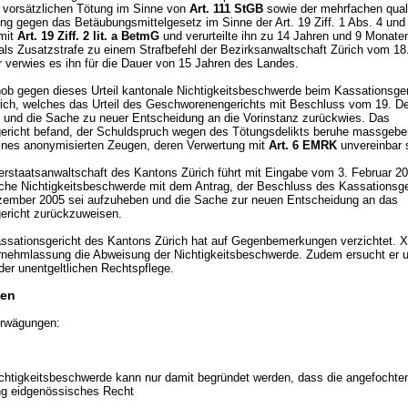
r vorsätzlichen Tötung im Sinne von
Art. 111 StGB
sowie der mehrfachen quali
ng gegen das Betäubungsmittelgesetz im Sinne der Art. 19 Ziff. 1 Abs. 4 und 
mit
Art. 19 Ziff. 2 lit. a BetmG
und verurteilte ihn zu 14 Jahren und 9 Monate
als Zusatzstrafe zu einem Strafbefehl der Bezirksanwaltschaft Zürich vom 18
r verwies es ihn für die Dauer von 15 Jahren des Landes.
hob gegen dieses Urteil kantonale Nichtigkeitsbeschwerde beim Kassationsger
ich, welches das Urteil des Geschworenengerichts mit Beschluss vom 19. 
 und die Sache zu neuer Entscheidung an die Vorinstanz zurückwies. Das
ericht befand, der Schuldspruch wegen des Tötungsdelikts beruhe massgebe
nes anonymisierten Zeugen, deren Verwertung mit
Art. 6 EMRK
unvereinbar s
erstaatsanwaltschaft des Kantons Zürich führt mit Eingabe vom 3. Februar 2
che Nichtigkeitsbeschwerde mit dem Antrag, der Beschluss des Kassationsge
ember 2005 sei aufzuheben und die Sache zur neuen Entscheidung an das
ericht zurückzuweisen.
ssationsgericht des Kantons Zürich hat auf Gegenbemerkungen verzichtet. X
ernehmlassung die Abweisung der Nichtigkeitsbeschwerde. Zudem ersucht er 
er unentgeltlichen Rechtspflege.
en
rwägungen:
chtigkeitsbeschwerde kann nur damit begründet werden, dass die angefochte
g eidgenössisches Recht