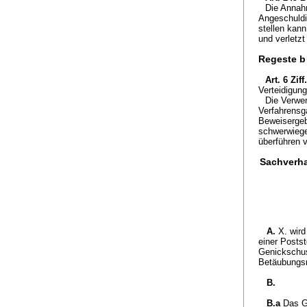
Die Annah
Angeschuldi
stellen kan
und verletzt
Regeste b
Art. 6 Zif
Verteidigung
Die Verwer
Verfahrensg
Beweisergebn
schwerwiege
überführen 
Sachverha
A.
X. wird
einer Posts
Genickschus
Betäubungsm
B.
B.a
Das G