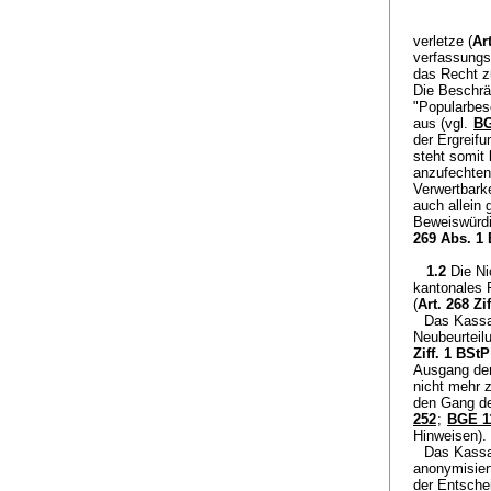
verletze (
Ar
verfassungs
das Recht z
Die Beschrä
"Popularbes
aus (vgl.
BG
der Ergreif
steht somit
anzufechten
Verwertbark
auch allein 
Beweiswürd
269 Abs. 1
1.2
Die Ni
kantonales 
(
Art. 268 Zi
Das Kassa
Neubeurteil
Ziff. 1 BStP
Ausgang der
nicht mehr 
den Gang de
252
;
BGE 11
Hinweisen).
Das Kassa
anonymisier
der Entschei