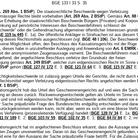
BGE 133 I 33 S. 35
t. 269 Abs. 1 BStP
). Die staatsrechtliche Beschwerde wegen Verletzung
mässiger Rechte bleibt vorbehalten (
Art. 269 Abs. 2 BStP
). Gemäss
Art. 88
ur Erhebung der staatsrechtlichen Beschwerde Bürgern (Privaten) und Korpor
nkung auf persönliche Interessen des Beschwerdeführers schliesst die
chwerde" oder die Geltendmachung allgemeiner öffentlicher Interessen grunds
E 119 Ia 445
E. 1a). Der öffentliche Ankläger in Strafsachen ist aus diesem
ung dieses Rechtsmittels ausgeschlossen (vgl.
BGE 48 I 106
). Der Beschwerde
 keine Möglichkeit offen, den Beschluss des Kassationsgerichts mit der Rüge
, dieses habe in unzutreffender Auslegung und Anwendung von
Art. 6 EMRK
eit der anonymisierten Zeugenaussage verneint. Die Beschwerdeführerin mac
geltend, der angefochtene Beschluss verletze den Grundsatz der freien
igung gemäss
Art. 249 BStP
, welcher zum eidgenössischen Recht im Sinne
 BStP
gehört (
BGE 127 IV 172
E. 3;
BGE 121 IV 64
E. 3;
BGE 115 IV 267
E.
chtigkeitsbeschwerde ist zulässig gegen Urteile der Gerichte, die nicht durch 
Rechtsmittel wegen Verletzung eidgenössischen Rechts angefochten werden
ff. 1 BStP
).
tionsgericht hob das Urteil des Geschworenengerichts auf und wies die Sach
ung an dieses zurück. Rückweisungsentscheide gelten als Urteile im Sinne v
und sind mit eidgenössischer Nichtigkeitsbeschwerde anfechtbar, wenn sie e
 Sache präjudizielle Frage des Bundesrechts endgültig entscheiden und darau
zurückgekommen werden kann, nicht aber, wenn es sich um eine blosse Verf
s Verfahrens (prozessleitende Verfügung) handelt (
BGE 128 IV 34
E. 1a;
BG
1 IV 189
E. 2;
BGE 103 IV 59
;
BGE 102 IV 35
E. 1;
BGE 84 IV 84
E. 2, mi
tionsgericht hat im angefochtenen Beschluss erkannt, dass die Aussage ein
ten Zeugen unverwertbar sei. Daran ist das Geschworenengericht gebunden,
d eine für den Ausgang der Sache präjudizielle Frage betrifft. Für die Zulässig