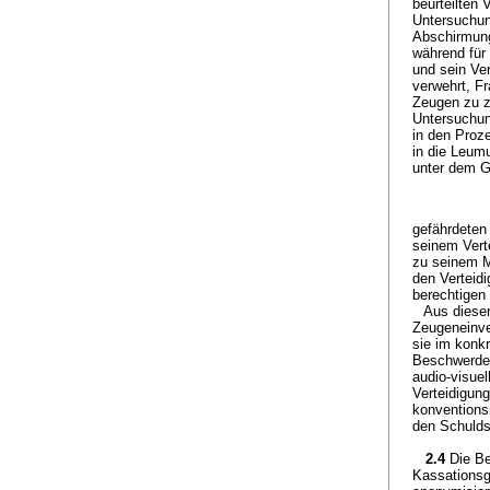
beurteilten
Untersuchun
Abschirmung
während für
und sein Ve
verwehrt, F
Zeugen zu z
Untersuchun
in den Proz
in die Leumu
unter dem 
gefährdeten
seinem Vert
zu seinem M
den Verteid
berechtigen
Aus diese
Zeugeneinve
sie im konk
Beschwerdeg
audio-visue
Verteidigung
konventions
den Schulds
2.4
Die B
Kassationsg