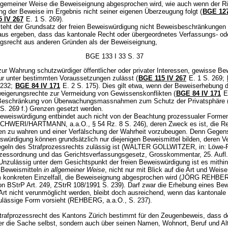
llgemeiner Weise die Beweiseignung abgesprochen wird, wie auch wenn der Ri
ng der Beweise im Ergebnis nicht seiner eigenen Überzeugung folgt (
BGE 127
 IV 267
E. 1 S. 269).
teht der Grundsatz der freien Beweiswürdigung nicht Beweisbeschränkungen
raus ergeben, dass das kantonale Recht oder übergeordnetes Verfassungs- od
agsrecht aus anderen Gründen als der Beweiseignung,
BGE 133 I 33 S. 37
ur Wahrung schutzwürdiger öffentlicher oder privater Interessen, gewisse Be
nur unter bestimmten Voraussetzungen zulässt (
BGE 115 IV 267
E. 1 S. 269;
 232;
BGE 84 IV 171
E. 2 S. 175). Dies gilt etwa, wenn der Beweiserhebung 
eigerungsrechte zur Vermeidung von Gewissenskonflikten (
BGE 84 IV 171
E.
 Beschränkung von Überwachungsmassnahmen zum Schutz der Privatsphäre 
S. 269 f.) Grenzen gesetzt werden.
Beweiswürdigung entbindet auch nicht von der Beachtung prozessualer Forme
HWERI/HARTMANN, a.a.O., § 54 Rz. 8 S. 246), deren Zweck es ist, die R
en zu wahren und einer Verfälschung der Wahrheit vorzubeugen. Denn Gegen
iswürdigung können grundsätzlich nur diejenigen Beweismittel bilden, deren V
geln des Strafprozessrechts zulässig ist (WALTER GOLLWITZER, in: Löwe-
ozessordnung und das Gerichtsverfassungsgesetz, Grosskommentar, 25. Aufl.
 Unzulässig unter dem Gesichtspunkt der freien Beweiswürdigung ist es mithin
 Beweismitteln
in allgemeiner Weise
, nicht nur mit Blick auf die Art und Weise
 konkreten Einzelfall, die Beweiseignung abgesprochen wird (JÖRG REHBE
on BStrP Art. 249, ZStrR 108/1991 S. 239). Darf zwar die Erhebung eines Be
Art nicht verunmöglicht werden, bleibt doch ausreichend, wenn das kantonale
lässige Form vorsieht (REHBERG, a.a.O., S. 237).
trafprozessrecht des Kantons Zürich bestimmt für den Zeugenbeweis, dass d
ber die Sache selbst, sondern auch über seinen Namen, Wohnort, Beruf und Al