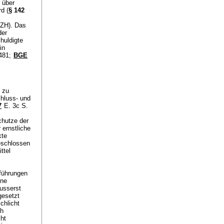
 über
d (
§ 142
/ZH). Das
der
huldigte
in
 481;
BGE
 zu
chluss- und
7
E. 3c S.
chutze der
ernstliche
kte
eschlossen
ttel
sführungen
ine
usserst
gesetzt
chlicht
ch
ht