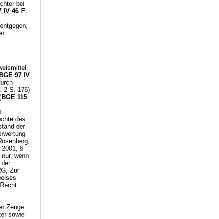
chter bei
 IV 46
E.
 entgegen,
er
weismittel
BGE 97 IV
durch
 2 S. 175)
(
BGE 115
n
echte des
stand der
erwertung
Rosenberg,
 2001, §
 nur, wenn
 der
RG, Zur
weises
 Recht
er Zeuge
ter sowie