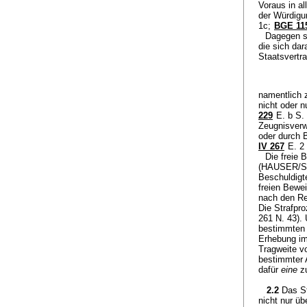
Voraus in a
der Würdigu
1c;
BGE 115
Dagegen s
die sich da
Staatsvertr
namentlich z
nicht oder 
229
E. b S.
Zeugnisverw
oder durch
IV 267
E. 2 
Die freie 
(HAUSER/SC
Beschuldigt
freien Bewe
nach den Re
Die Strafpr
261 N. 43).
bestimmten
Erhebung im
Tragweite v
bestimmter 
dafür
eine
zu
2.2
Das S
nicht nur ü