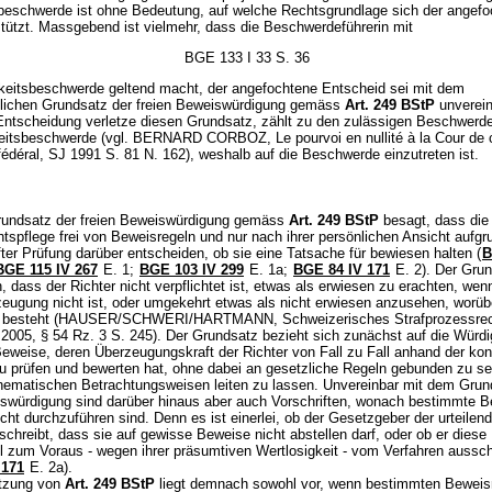
sbeschwerde ist ohne Bedeutung, auf welche Rechtsgrundlage sich der angef
tützt. Massgebend ist vielmehr, dass die Beschwerdeführerin mit
BGE 133 I 33 S. 36
igkeitsbeschwerde geltend macht, der angefochtene Entscheid sei mit dem
lichen Grundsatz der freien Beweiswürdigung gemäss
Art. 249 BStP
unverein
Entscheidung verletze diesen Grundsatz, zählt zu den zulässigen Beschwerd
keitsbeschwerde (vgl. BERNARD CORBOZ, Le pourvoi en nullité à la Cour de 
fédéral, SJ 1991 S. 81 N. 162), weshalb auf die Beschwerde einzutreten ist.
rundsatz der freien Beweiswürdigung gemäss
Art. 249 BStP
besagt, dass die
htspflege frei von Beweisregeln und nur nach ihrer persönlichen Ansicht aufgr
ter Prüfung darüber entscheiden, ob sie eine Tatsache für bewiesen halten (
B
BGE 115 IV 267
E. 1;
BGE 103 IV 299
E. 1a;
BGE 84 IV 171
E. 2). Der Grun
n, dass der Richter nicht verpflichtet ist, etwas als erwiesen zu erachten, we
zeugung nicht ist, oder umgekehrt etwas als nicht erwiesen anzusehen, worübe
el besteht (HAUSER/SCHWERI/HARTMANN, Schweizerisches Strafprozessrec
 2005, § 54 Rz. 3 S. 245). Der Grundsatz bezieht sich zunächst auf die Würd
eweise, deren Überzeugungskraft der Richter von Fall zu Fall anhand der kon
 prüfen und bewerten hat, ohne dabei an gesetzliche Regeln gebunden zu se
hematischen Betrachtungsweisen leiten zu lassen. Unvereinbar mit dem Grun
iswürdigung sind darüber hinaus aber auch Vorschriften, wonach bestimmte 
cht durchzuführen sind. Denn es ist einerlei, ob der Gesetzgeber der urteilen
chreibt, dass sie auf gewisse Beweise nicht abstellen darf, oder ob er diese
l zum Voraus - wegen ihrer präsumtiven Wertlosigkeit - vom Verfahren aussch
 171
E. 2a).
etzung von
Art. 249 BStP
liegt demnach sowohl vor, wenn bestimmten Beweism