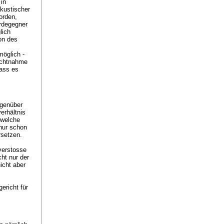
 in
kustischer
orden,
rdegegner
lich
on des
öglich -
ichtnahme
dass es
egenüber
erhältnis
 welche
nur schon
rsetzen.
verstosse
ht nur der
icht aber
ericht für