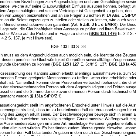
persönlichen Beziehungen zum Angeschuldigten und zum Geschädigten sowie
ände, welche auf seine Glaubwürdigkeit Einfluss ausüben können, befragt wir
Dem Angeschuldigten und seinem Verteidiger ist Gelegenheit zu geben, den
n von Zeugen beizuwohnen und an sie Fragen zu richten (
§ 14 Abs. 1 StPO
en an die Belastungszeugen zu stellen oder stellen zu lassen, wird auch von 
n Menschenrechtskonvention garantiert (
Art. 6 Ziff. 3 lit. d EMRK
). Der Besc
Lage sein, die Glaubhaftigkeit einer Aussage zu prüfen und ihren Beweiswert 
ischer Weise auf die Probe und in Frage zu stellen (
BGE 131 I 476
E. 2.2 S.
 4.2 S. 157, je mit Hinweisen).
BGE 133 I 33 S. 38
ch muss es dem Angeschuldigten auch möglich sein, die Identität des Zeugen
m dessen persönliche Glaubwürdigkeit überprüfen sowie allfällige Zeugenauss
ründe überprüfen zu können (
BGE 125 I 127
E. 6c/ff S. 137;
BGE 118 Ia 45
prozessordnung des Kantons Zürich erlaubt allerdings ausnahmsweise, zum S
menden Person geeignete Massnahmen zu treffen, wenn eine erhebliche oder 
haft ist. Namentlich können deren Personalien vertraulich behandelt, die dire
on der einzuvernehmenden Person mit dem Angeschuldigten und Dritten ausg
ussehen und die Stimme der einzuvernehmenden Person durch technische Mi
 gemacht werden (
§ 131a StPO
/ZH).
ssationsgericht stellt im angefochtenen Entscheid unter Hinweis auf die Au
renengerichts fest, dass im zu beurteilenden Fall die Voraussetzungen für e
ung des Zeugen erfüllt seien. Der Beschwerdegegner bewege sich in einem ä
ten Umfeld, in welchem aus völlig nichtigem Grund massive Waffengewalt ein
ei Auseinandersetzungen ernsterer Art missliebige Personen gegebenenfalls s
kution eliminiert würden. Es bestünden zudem überzeugende Hinweise, wona
onen für den Fall belastender Angaben in dem durch das Geschworenengeric