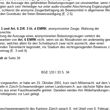
me, die Aussage des gefährdeten Belastungszeugen sei unverwertbar, wenn
gten auch sein Verteidiger nur unter audio-visueller Abschirmung Ergänzungs
n, schliesst die anonyme Zeugenbefragung als Beweismittel in allgemeiner We
 den Grundsatz der freien Beweiswürdigung (E. 2.5).
f. 1 und
Art. 6 Ziff. 3 lit. d EMRK
; anonymisierter Zeuge; Wahrung der
srechte.
tung der Aussage eines anonymisierten Belastungszeugen verletzt die
arantien von
Art. 6 EMRK
nicht, wenn sie als Mosaikstein ein anderweitig g
is, welches allein für den Schuldspruch zwar nicht ausreicht, aber einen
nden Tatverdacht begründet, ins Stadium des rechtsgenügenden Beweises z
vermag (E. 3 und 4).
lt
ab Seite 34
BGE 133 I 33 S. 34
 vorgeworfen, er habe am 15. Oktober 2001, kurz nach Mitternacht, auf dem V
telle in Zürich-Schwamendingen seinen Landsmann A. aus nächster Nähe dur
s aus einer Faustfeuerwaffe getötet. Daneben werden ihm Widerhandlungen
ittelgesetz zur Last gelegt.
eschworenengericht des Kantons Zürich sprach X. mit Urteil vom 6. Februar