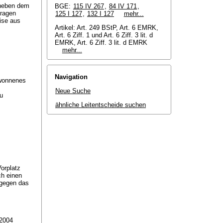
 neben dem
BGE:
115 IV 267
,
84 IV 171
,
fragen
125 I 127
,
132 I 127
mehr...
ise aus
Artikel: Art. 249 BStP, Art. 6 EMRK,
Art. 6 Ziff. 1 und
Art. 6 Ziff. 3 lit. d
EMRK
, Art. 6 Ziff. 3 lit. d EMRK
mehr...
Navigation
ewonnenes
Neue Suche
u
ähnliche Leitentscheide suchen
orplatz
ch einen
 gegen das
 2004