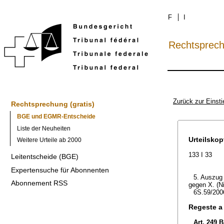
F
I
Rechtsprec
Zurück zur Einsti
Rechtsprechung (gratis)
BGE und EGMR-Entscheide
Liste der Neuheiten
Urteilskop
Weitere Urteile ab 2000
133 I 33
Leitentscheide (BGE)
Expertensuche für Abonnenten
5. Auszug 
Abonnement RSS
gegen X. (N
6S.59/200
Regeste a
Art. 249 