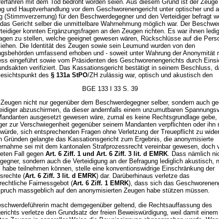
 Verfahren mit dem Tod bedroht worden seien. Aus diesem Grund ist der Zeuge
g und Hauptverhandlung vor dem Geschworenengericht unter optischer und a
 (Stimmverzerrung) für den Beschwerdegegner und den Verteidiger befragt w
 das Gericht selber die unmittelbare Wahrnehmung möglich war. Der Beschwe
rteidiger konnten Ergänzungsfragen an den Zeugen richten. Es war ihnen ledig
ragen zu stellen, welche geeignet gewesen wären, Rückschlüsse auf die Pers
iehen. Die Identität des Zeugen sowie sein Leumund wurden von den
gsbehörden umfassend erhoben und - soweit unter Wahrung der Anonymität m
ess eingeführt sowie vom Präsidenten des Geschworenengerichts durch Eins
ndsakten verifiziert. Das Kassationsgericht bestätigt in seinem Beschluss, 
Gesichtspunkt des
§ 131a StPO
/ZH zulässig war, optisch und akustisch den
BGE 133 I 33 S. 39
 Zeugen nicht nur gegenüber dem Beschwerdegegner selber, sondern auch g
eidiger abzuschirmen, da dieser andernfalls einem unzumutbaren Spannungsv
andanten ausgesetzt gewesen wäre, zumal es keine Rechtsgrundlage gebe,
iger zur Verschwiegenheit gegenüber seinem Mandanten verpflichten oder ihn 
 würde, sich entsprechenden Fragen ohne Verletzung der Treuepflicht zu wide
n Gründen gelangte das Kassationsgericht zum Ergebnis, die anonymisierte
rnahme sei mit dem kantonalen Strafprozessrecht vereinbar gewesen, doch 
reten Fall gegen
Art. 6 Ziff. 1 und
Art. 6 Ziff. 3 lit. d EMRK
. Dass nämlich nic
egner, sondern auch die Verteidigung an der Befragung lediglich akustisch, n
ll habe teilnehmen können, stelle eine konventionswidrige Einschränkung der
srechte (
Art. 6 Ziff. 3 lit. d EMRK
) dar. Darüberhinaus verletze das
rechtliche Fairnessgebot (
Art. 6 Ziff. 1 EMRK
), dass sich das Geschworeneng
pruch massgeblich auf den anonymisierten Zeugen habe stützen müssen.
eschwerdeführerin macht demgegenüber geltend, die Rechtsauffassung des
erichts verletze den Grundsatz der freien Beweiswürdigung, weil damit einem