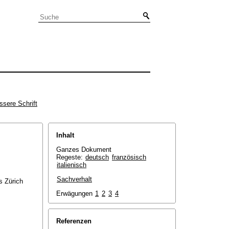
ssere Schrift
Inhalt
Ganzes Dokument
Regeste:
deutsch
französisch
italienisch
Sachverhalt
s Zürich
Erwägungen
1
2
3
4
Referenzen