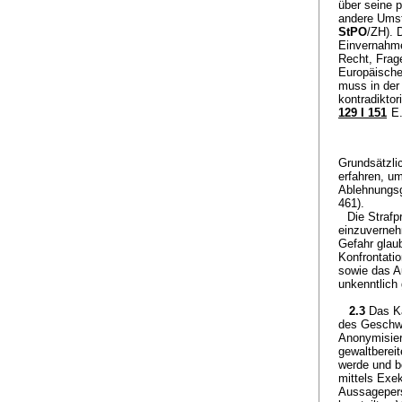
über seine 
andere Umst
StPO
/ZH). 
Einvernahme
Recht, Frag
Europäische
muss in der 
kontradiktor
129 I 151
E.
Grundsätzli
erfahren, u
Ablehnungsg
461).
Die Straf
einzuverneh
Gefahr glaub
Konfrontati
sowie das A
unkenntlich
2.3
Das Ka
des Geschwo
Anonymisier
gewaltberei
werde und b
mittels Exe
Aussagepers