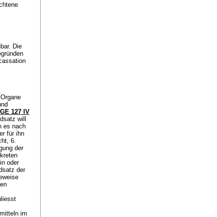
ochtene
bar. Die
egründen
cassation
 Organe
und
GE 127 IV
dsatz will
nn es nach
r für ihn
ht, 6.
igung der
kreten
in oder
dsatz der
Beweise
den
liesst
itteln im