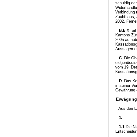
schuldig de
Widerhandlu
Verbindung 
Zuchthaus, 
2002. Ferne
B.b
X. er
Kantons Zür
2005 aufhob
Kassationsg
Aussagen ei
C.
Die Ob
eidgenössis
vom 19. Dez
Kassationsg
D.
Das Ka
in seiner V
Gewährung d
Erwägung
Aus den E
1.
1.1
Die Ni
Entscheidun