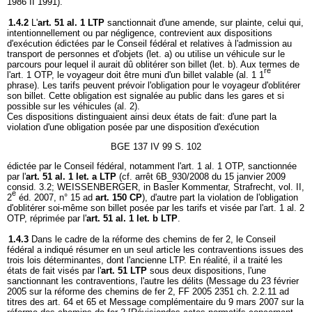
1986 II 1991).
1.4.2
L'
art. 51 al. 1 LTP
sanctionnait d'une amende, sur plainte, celui qui,
intentionnellement ou par négligence, contrevient aux dispositions
d'exécution édictées par le Conseil fédéral et relatives à l'admission au
transport de personnes et d'objets (let. a) ou utilise un véhicule sur le
parcours pour lequel il aurait dû oblitérer son billet (let. b). Aux termes de
re
l'art. 1 OTP, le voyageur doit être muni d'un billet valable (al. 1 1
phrase). Les tarifs peuvent prévoir l'obligation pour le voyageur d'oblitérer
son billet. Cette obligation est signalée au public dans les gares et si
possible sur les véhicules (al. 2).
Ces dispositions distinguaient ainsi deux états de fait: d'une part la
violation d'une obligation posée par une disposition d'exécution
BGE 137 IV 99 S. 102
édictée par le Conseil fédéral, notamment l'art. 1 al. 1 OTP, sanctionnée
par l'
art. 51 al. 1 let. a LTP
(cf. arrêt 6B_930/2008 du 15 janvier 2009
consid. 3.2; WEISSENBERGER, in Basler Kommentar, Strafrecht, vol. II,
e
2
éd. 2007, n° 15 ad
art. 150 CP
), d'autre part la violation de l'obligation
d'oblitérer soi-même son billet posée par les tarifs et visée par l'art. 1 al. 2
OTP, réprimée par l'
art. 51 al. 1 let. b LTP
.
1.4.3
Dans le cadre de la réforme des chemins de fer 2, le Conseil
fédéral a indiqué résumer en un seul article les contraventions issues des
trois lois déterminantes, dont l'ancienne LTP. En réalité, il a traité les
états de fait visés par l'
art. 51 LTP
sous deux dispositions, l'une
sanctionnant les contraventions, l'autre les délits (Message du 23 février
2005 sur la réforme des chemins de fer 2, FF 2005 2351 ch. 2.2.11 ad
titres des art. 64 et 65 et Message complémentaire du 9 mars 2007 sur la