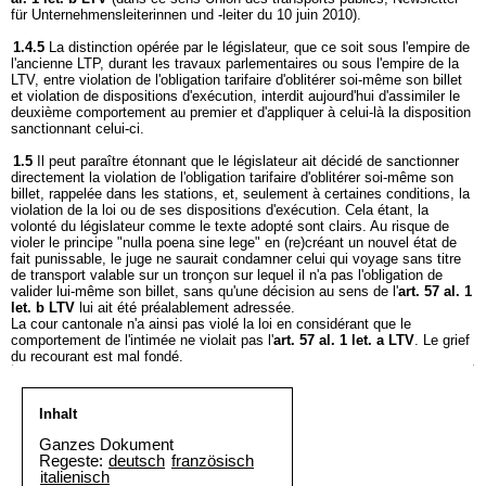
für Unternehmensleiterinnen und -leiter du 10 juin 2010).
1.4.5
La distinction opérée par le législateur, que ce soit sous l'empire de
l'ancienne LTP, durant les travaux parlementaires ou sous l'empire de la
LTV, entre violation de l'obligation tarifaire d'oblitérer soi-même son billet
et violation de dispositions d'exécution, interdit aujourd'hui d'assimiler le
deuxième comportement au premier et d'appliquer à celui-là la disposition
sanctionnant celui-ci.
1.5
Il peut paraître étonnant que le législateur ait décidé de sanctionner
directement la violation de l'obligation tarifaire d'oblitérer soi-même son
billet, rappelée dans les stations, et, seulement à certaines conditions, la
violation de la loi ou de ses dispositions d'exécution. Cela étant, la
volonté du législateur comme le texte adopté sont clairs. Au risque de
violer le principe "nulla poena sine lege" en (re)créant un nouvel état de
fait punissable, le juge ne saurait condamner celui qui voyage sans titre
de transport valable sur un tronçon sur lequel il n'a pas l'obligation de
valider lui-même son billet, sans qu'une décision au sens de l'
art. 57 al. 1
let. b LTV
lui ait été préalablement adressée.
La cour cantonale n'a ainsi pas violé la loi en considérant que le
comportement de l'intimée ne violait pas l'
art. 57 al. 1 let. a LTV
. Le grief
du recourant est mal fondé.
Inhalt
Ganzes Dokument
Regeste:
deutsch
französisch
italienisch