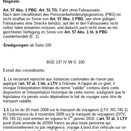
Regeste
Art. 57 Abs. 1 PBG
;
Art. 51 TG
; Fahrt ohne Fahrausweis.
Nach dem Inkrafttreten des Personenbeförderungsgesetzes (PBG) ist
nicht strafbar im Sinne von
Art. 57 Abs. 1 PBG
, wer ohne gültigen
Fahrausweis eine Strecke benützt, auf der er den Fahrausweis nicht
selbst hätte entwerten müssen, und dadurch auch nicht einer an ihn
gerichteten Verfügung im Sinne von
Art. 57 Abs. 1 lit. b PBG
zuwiderhandelt (E. 1).
Erwägungen
ab Seite 100
BGE 137 IV 99 S. 100
Extrait des considérants:
1.
Le recourant reproche aux instances cantonales de n'avoir pas
appliqué l'
art. 57 al. 1 let. a LTV
à l'intimée. A l'appui de ce grief, il
invoque l'interprétation littérale du terme "valider" contenu dans cette
disposition et l'interprétation historique de cette norme, soulignant que le
législateur n'a jamais voulu dépénaliser le fait de voyager sans titre de
transport valable.
1.1
La loi du 20 mars 2009 sur le transport de voyageurs (LTV; RS 745.1)
et l'ordonnance du 4 novembre 2009 sur le transport de voyageurs (OTV;
er
RS 745.11) sont entrées en vigueur le 1
janvier 2010. L'
art. 57 al. 1 LTV
punit d'une amende de 10'000 francs au plus toute personne qui,
intentionnellement ou par négligence, voyage à bord d'un véhicule sur un