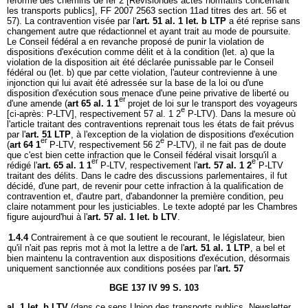
réforme des chemins de fer 2 [Révisiondes actes normatifs concernant
les transports publics], FF 2007 2563 section 11ad titres des art. 56 et
57). La contravention visée par l'
art. 51 al. 1 let. b LTP
a été reprise sans
changement autre que rédactionnel et ayant trait au mode de poursuite.
Le Conseil fédéral a en revanche proposé de punir la violation de
dispositions d'exécution comme délit et à la condition (let. a) que la
violation de la disposition ait été déclarée punissable par le Conseil
fédéral ou (let. b) que par cette violation, l'auteur contrevienne à une
injonction qui lui avait été adressée sur la base de la loi ou d'une
disposition d'exécution sous menace d'une peine privative de liberté ou
er
d'une amende (
art 65 al. 1 1
projet de loi sur le transport des voyageurs
e
[ci-après: P-LTV], respectivement 57 al. 1 2
P-LTV). Dans la mesure où
l'article traitant des contraventions reprenait tous les états de fait prévus
par l'
art. 51 LTP
, à l'exception de la violation de dispositions d'exécution
er
e
(
art 64 1
P-LTV, respectivement 56 2
P-LTV), il ne fait pas de doute
que c'est bien cette infraction que le Conseil fédéral visait lorsqu'il a
er
e
rédigé l'
art. 65 al. 1 1
P-LTV, respectivement l'
art. 57 al. 1 2
P-LTV
traitant des délits. Dans le cadre des discussions parlementaires, il fut
décidé, d'une part, de revenir pour cette infraction à la qualification de
contravention et, d'autre part, d'abandonner la première condition, peu
claire notamment pour les justiciables. Le texte adopté par les Chambres
figure aujourd'hui à l'
art. 57 al. 1 let. b LTV
.
1.4.4
Contrairement à ce que soutient le recourant, le législateur, bien
qu'il n'ait pas repris mot à mot la lettre a de l'
art. 51 al. 1 LTP
, a bel et
bien maintenu la contravention aux dispositions d'exécution, désormais
uniquement sanctionnée aux conditions posées par l'
art. 57
BGE 137 IV 99 S. 103
al. 1 let. b LTV
(dans ce sens Union des transports publics, Newsletter