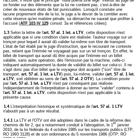
l'accusé, il reste que le principe "nulla poena sine lege" interdit au juge de
se fonder sur des éléments que la loi ne contient pas, c'est-à-dire de
créer de nouveaux états de fait punissables. Lorsqu'il constate une
lacune proprement dite de la loi, le juge a le devoir de la combler avec
cette réserve qu'en matière pénale, sa démarche ne saurait que profiter à
l'accusé (
ATF 103 IV 129
consid. 3a et références citées).
1.3
Selon la lettre de l'
art. 57 al. 1 let. a LTV
, cette disposition n'est
applicable que si une condition claire est réalisée: l'auteur voyage sur un
tronçon pour lequel il aurait dû valider lui-même son titre de transport.
L'état de fait établi par le juge d'instruction, que le recourant ne conteste
pas, retient que l'intimée ne voyageait pas sur un tel tronçon. En effet, le
billet de transport qui aurait dû être acquis par l'intimée est un billet
valable, sans autre opération, dès l'émission par la machine, celle-ci
indiquant automatiquement la durée de validité du billet sur celui-ci. Il ne
s'agit donc pas d'un billet que le voyageur doit acquérir ("son" titre de
transport,
art. 57 al. 1 let. a LTV
) puis, lui-même, valider (
art. 57 al. 1 let.
a LTV
, soit oblitérer au sens de l'
art. 57 al. 2 OTV
). La condition posée
par l'
art. 57 al. 1 let. a LTV
n'est par conséquent pas réalisée.
Indépendamment de l'interprétation à donner au terme "valider" contenu à
l'
art. 57 al. 1 let. a LTV
, cette disposition n'est pas applicable à la
présente cause.
1.4
L'interprétation historique et systématique de l'
art. 57 al. 1 LTV
n'aboutit pas à un autre résultat.
1.4.1
La LTV et l'OTV ont été adoptées dans le cadre de la réforme des
er
chemins de fer 2, qui a notamment conduit à l'abrogation, le 1
janvier
2010, de la loi fédérale du 4 octobre 1985 sur les transports publics (LTP;
RO 1993 3128) et de son ordonnance du 5 novembre 1986 (OTP; RO