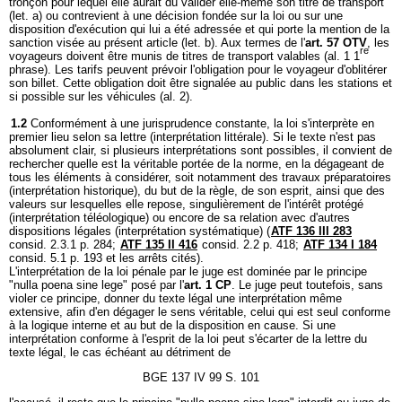
tronçon pour lequel elle aurait dû valider elle-même son titre de transport
(let. a) ou contrevient à une décision fondée sur la loi ou sur une
disposition d'exécution qui lui a été adressée et qui porte la mention de la
sanction visée au présent article (let. b). Aux termes de l'
art. 57 OTV
, les
re
voyageurs doivent être munis de titres de transport valables (al. 1 1
phrase). Les tarifs peuvent prévoir l'obligation pour le voyageur d'oblitérer
son billet. Cette obligation doit être signalée au public dans les stations et
si possible sur les véhicules (al. 2).
1.2
Conformément à une jurisprudence constante, la loi s'interprète en
premier lieu selon sa lettre (interprétation littérale). Si le texte n'est pas
absolument clair, si plusieurs interprétations sont possibles, il convient de
rechercher quelle est la véritable portée de la norme, en la dégageant de
tous les éléments à considérer, soit notamment des travaux préparatoires
(interprétation historique), du but de la règle, de son esprit, ainsi que des
valeurs sur lesquelles elle repose, singulièrement de l'intérêt protégé
(interprétation téléologique) ou encore de sa relation avec d'autres
dispositions légales (interprétation systématique) (
ATF 136 III 283
consid. 2.3.1 p. 284;
ATF 135 II 416
consid. 2.2 p. 418;
ATF 134 I 184
consid. 5.1 p. 193 et les arrêts cités).
L'interprétation de la loi pénale par le juge est dominée par le principe
"nulla poena sine lege" posé par l'
art. 1 CP
. Le juge peut toutefois, sans
violer ce principe, donner du texte légal une interprétation même
extensive, afin d'en dégager le sens véritable, celui qui est seul conforme
à la logique interne et au but de la disposition en cause. Si une
interprétation conforme à l'esprit de la loi peut s'écarter de la lettre du
texte légal, le cas échéant au détriment de
BGE 137 IV 99 S. 101