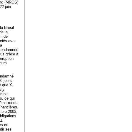
land (MROS)
22 juin
u Brésil
de la
mi de
ociés avec
la
é condamnée
nus grâce à
rruption
ours
condamné
0 jours-
é que X.
lly
droit
s, ce qui
'était rendu
inancières.
embre 2003,
bligations
11
ès ce
dir ses