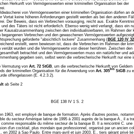
schen Herkunft von Vermögenswerten einer kriminellen Organisation bei der
ei.
ldwäscherei von Vermögenswerten einer kriminellen Organisation dürfen an d
r Vortat keine höheren Anforderungen gestellt werden als bei den anderen Fäl
ei. Der Beweis, dass ein Verbrechen vorausging, reicht aus. Exakte Kenntni
und des Täters ist nicht erforderlich. Ebenso wenig wird verlangt, dass ein na
er Kausalzusammenhang zwischen den individualisierbaren, im Rahmen der k
n begangenen Verbrechen und den gewaschenen Vermögenswerten aufgezeigt 
htsprechung geforderte "absichtlich lockere" Zusammenhang (
BGE 120 IV 3
reichend erstellt, wenn bewiesen ist, dass die Verbrechen im Rahmen der krim
n verübt wurden und die Vermögenswerte von dieser herrühren. Zwischen den
gesamthaft betrachtet und den Vermögenswerten muss ein natürlicher und ad
menhang gegeben sein, selbst wenn die verbrecherische Herkunft nur eine in
e Vermutung von
Art. 72 StGB
, um die verbrecherische Herkunft von Geldern
bis
ieds der kriminellen Organisation für die Anwendung von
Art. 305
StGB
zu e
rde offengelassen (E. 4.2.3.2).
lt
ab Seite 2
BGE 138 IV 1 S. 2
 en 1963, est employé de banque de formation. Après d'autres postes, notamm
le du secteur Amérique latine de 1995 à 2001 auprès de la banque A., il a tra
 comme responsable du même secteur de la banque B. Il a rencontré C. une 
asion d'un cocktail, plus mondain que professionnel, organisé par un ancien co
., en 2002 à Sao Paulo. Entre mars-avril et juin 2003, E., tiers gérant privé lié