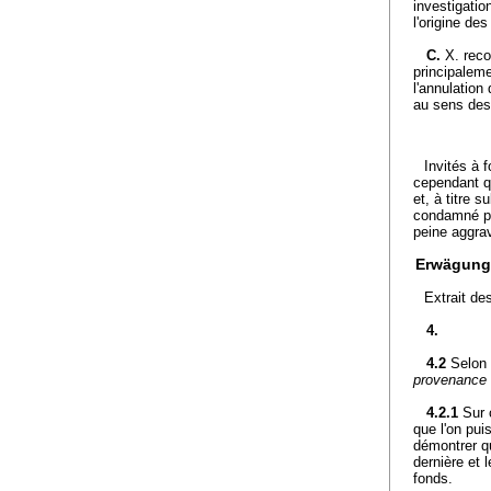
investigation
l'origine de
C.
X. reco
principaleme
l'annulation
au sens des
Invités à 
cependant qu
et, à titre 
condamné po
peine aggra
Erwägung
Extrait de
4.
4.2
Selon 
provenance 
4.2.1
Sur 
que l'on pui
démontrer qu
dernière et 
fonds.