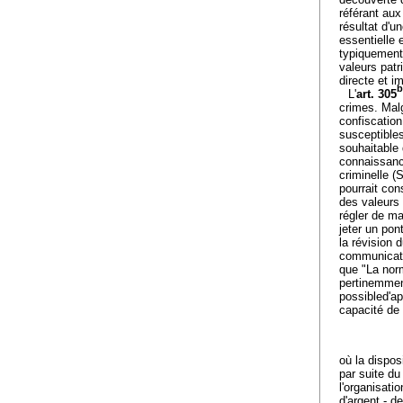
référant aux
résultat d'un
essentielle 
typiquement 
valeurs pat
directe et i
b
L'
art. 305
crimes. Malg
confiscation,
susceptibles
souhaitable 
connaissance
criminelle (
pourrait co
des valeurs 
régler de ma
jeter un pon
la révision d
communicatio
que "La norm
pertinemment
possibled'a
capacité de 
où la dispo
par suite du
l'organisati
d'argent - d