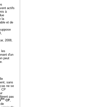
es
vent actifs
mis à
ndue
 la
able et de
 suppose
I,
r, 2008,
 les
enant d'un
ion peut
e.
le
gent, sans
s cas ne se
r
CP
ur
èrent pas
bis
5
CP
,
 de