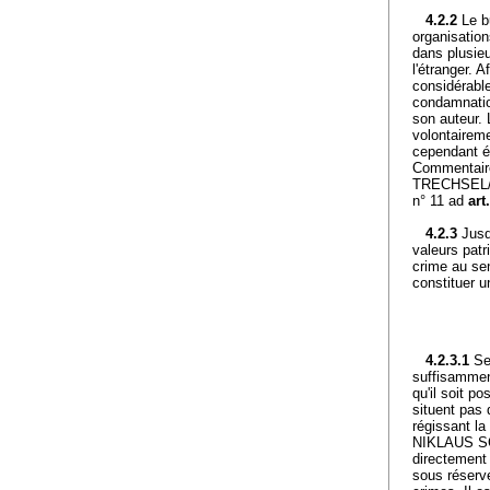
4.2.2
Le b
organisatio
dans plusieu
l'étranger. A
considérable
condamnatio
son auteur. 
volontaireme
cependant é
Commentaire 
TRECHSEL/A
n° 11 ad
art
4.2.3
Jusq
valeurs pat
crime au sen
constituer u
4.2.3.1
Se
suffisamment
qu'il soit p
situent pas 
régissant la 
NIKLAUS SCH
directement 
sous réserv