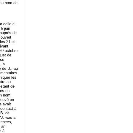
e au nom de
r celle-ci,
 6 juin
 auprès de
 ouvert
les 21 et
ivant.
 30 octobre
quet de
sse
, a
e
de B., au
lémentaires
niquer les
aire au
estant de
res en
on nom
trouvé en
e avait
 contact à
B. de
 "J. was a
ntences,
g an
e à