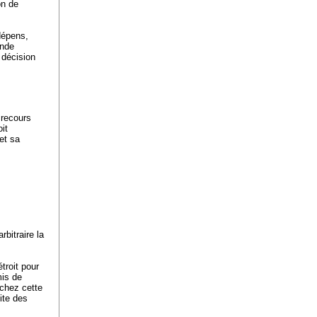
on de
 dépens,
ande
e décision
 recours
it
et sa
bitraire la
troit pour
mis de
 chez cette
ite des