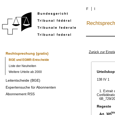
F
I
Rechtsprec
Zurück zur Einsti
Rechtsprechung (gratis)
BGE und EGMR-Entscheide
Liste der Neuheiten
Urteilskop
Weitere Urteile ab 2000
138 IV 1
Leitentscheide (BGE)
Expertensuche für Abonnenten
1. Extrait 
Abonnement RSS
Confédératio
6B_729/20
Regeste
bi
Art. 305