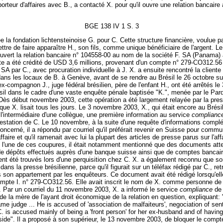
porteur d'affaires avec B., a contacté X. pour qu'il ouvre une relation bancair
BGE 138 IV 1 S. 3
rée la fondation lichtensteinoise G. pour C. Cette structure financière, voulue pa
ttre de faire apparaître H., son fils, comme unique bénéficiaire de l'argent. Le
ouvert la relation bancaire n° 104558-00 au nom de la société F. SA (Panama)
e a été crédité de USD 3,6 millions, provenant d'un compte n° 279-CO312.56
 SA par C., avec procuration individuelle à J. X. a ensuite rencontré la cliente 
ans les locaux de B. à Genève, avant de se rendre au Brésil le 26 octobre su
ex-compagnon J., juge fédéral brésilien, père de l'enfant H., ont été arrêtés le
sil dans le cadre d'une vaste enquête pénale baptisée "K.", menée par le Par
Dès début novembre 2003, cette opération a été largement relayée par la pre
 que X. lisait tous les jours. Le 3 novembre 2003, X., qui était encore au Brésil
l'intermédiaire d'une collègue, une première information au service
complianc
rrestation de C. Le 10 novembre, à la suite d'une requête d'informations comp
oncerné, il a répondu par courriel qu'il préférait revenir en Suisse pour commu
affaire et qu'il ramenait avec lui la plupart des articles de presse parus sur l'aff
s l'une de ces coupures, il était notamment mentionné que des documents att
 de dépôts effectués auprès d'une banque suisse ainsi que de comptes bancai
ent été trouvés lors d'une perquisition chez C. X. a également reconnu que s
 dans la presse brésilienne, parce qu'il figurait sur un téléfax rédigé par C., re
s son appartement par les enquêteurs. Ce document avait été rédigé lorsqu'ell
compte I. n° 279-CO312.56. Elle avait inscrit le nom de X. comme personne de
. Par un courriel du 11 novembre 2003, X. a informé le service
compliance
de 
n de la mère de l'ayant droit économique de la relation en question, expliquant:
me judge ... He is accused of 'association de malfaiteurs', negociation of se
C. is accused mainly of being a 'front person' for her ex-husband and of havin
ide". Il a proposé à son supérieur, le 13 novembre 2003, de bloquer le compt