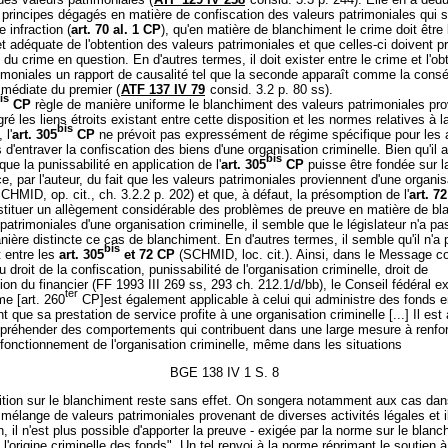
 principes dégagés en matière de confiscation des valeurs patrimoniales qui s
e infraction (
art. 70 al. 1 CP
), qu'en matière de blanchiment le crime doit être
et adéquate de l'obtention des valeurs patrimoniales et que celles-ci doivent p
du crime en question. En d'autres termes, il doit exister entre le crime et l'ob
rimoniales un rapport de causalité tel que la seconde apparaît comme la con
mmédiate du premier (
ATF 137 IV 79
consid. 3.2 p. 80 ss).
is
CP
règle de manière uniforme le blanchiment des valeurs patrimoniales pr
ré les liens étroits existant entre cette disposition et les normes relatives à l
bis
 l'
art. 305
CP
ne prévoit pas expressément de régime spécifique pour les 
 d'entraver la confiscation des biens d'une organisation criminelle. Bien qu'il 
bis
que la punissabilité en application de l'
art. 305
CP
puisse être fondée sur l
, par l'auteur, du fait que les valeurs patrimoniales proviennent d'une organis
SCHMID, op. cit., ch. 3.2.2 p. 202) et que, à défaut, la présomption de l'
art. 7
nstituer un allègement considérable des problèmes de preuve en matière de b
patrimoniales d'une organisation criminelle, il semble que le législateur n'a pa
nière distincte ce cas de blanchiment. En d'autres termes, il semble qu'il n'a
bis
t entre les
art. 305
et 72 CP
(SCHMID, loc. cit.). Ainsi, dans le Message c
u droit de la confiscation, punissabilité de l'organisation criminelle, droit de
n du financier (FF 1993 III 269 ss, 293 ch. 212.1/d/bb), le Conseil fédéral ex
ter
e [art. 260
CP]est également applicable à celui qui administre des fonds 
 que sa prestation de service profite à une organisation criminelle [...] Il est 
ppréhender des comportements qui contribuent dans une large mesure à renfor
fonctionnement de l'organisation criminelle, même dans les situations
BGE 138 IV 1 S. 8
sition sur le blanchiment reste sans effet. On songera notamment aux cas dan
 mélange de valeurs patrimoniales provenant de diverses activités légales et i
on, il n'est plus possible d'apporter la preuve - exigée par la norme sur le blan
e l'origine criminelle des fonds". Un tel renvoi à la norme réprimant le soutien à