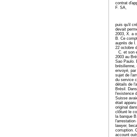
contrat d'ap
F. SA,
puis qu'il c
devait perme
2003, X. a 
B. Ce compt
auprès de I.
22 octobre d
C. et son 
2003 au Bré
Sao Paulo. 
brésilienne,
envoyé, par 
sujet de l'a
du service c
détails de l'
Brésil. Dan
l'existence
Suisse avai
était apparu
original dan
clôturé le 
la banque B
l'arrestatio
lawyer, beca
corruption. 
account outs