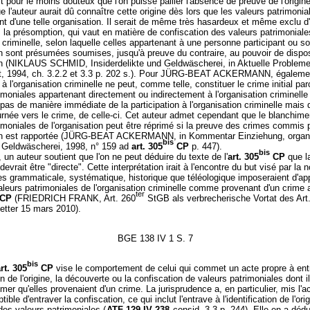
st pour le moins douteux que l'on puisse pallier l'absence de preuve de l'origine
que l'auteur aurait dû connaître cette origine dès lors que les valeurs patrimonia
nt d'une telle organisation. Il serait de même très hasardeux et même exclu d'
, la présomption, qui vaut en matière de confiscation des valeurs patrimoniale
 criminelle, selon laquelle celles appartenant à une personne participant ou s
on sont présumées soumises, jusqu'à preuve du contraire, au pouvoir de dispos
ion (NIKLAUS SCHMID, Insiderdelikte und Geldwäscherei, in Aktuelle Problem
, 1994, ch. 3.2.2 et 3.3 p. 202 s.). Pour JÜRG-BEAT ACKERMANN, égalemen
n à l'organisation criminelle ne peut, comme telle, constituer le crime initial pa
imoniales appartenant directement ou indirectement à l'organisation criminelle
pas de manière immédiate de la participation à l'organisation criminelle mais 
tournée vers le crime, de celle-ci. Cet auteur admet cependant que le blanchime
imoniales de l'organisation peut être réprimé si la preuve des crimes commis 
ion est rapportée (JÜRG-BEAT ACKERMANN, in Kommentar Einziehung, organi
bis
 Geldwäscherei, 1998, n° 159 ad
art. 305
CP
p. 447).
bis
, un auteur soutient que l'on ne peut déduire du texte de l'
art. 305
CP
que l
evrait être "directe". Cette interprétation irait à l'encontre du but visé par la 
es grammaticale, systématique, historique que téléologique imposeraient d'a
aleurs patrimoniales de l'organisation criminelle comme provenant d'un crime
ter
CP
(FRIEDRICH FRANK, Art. 260
StGB als verbrecherische Vortat des Art
etter 15 mars 2010).
BGE 138 IV 1 S. 7
bis
rt. 305
CP
vise le comportement de celui qui commet un acte propre à ent
ion de l'origine, la découverte ou la confiscation de valeurs patrimoniales dont i
mer qu'elles provenaient d'un crime. La jurisprudence a, en particulier, mis l'a
tible d'entraver la confiscation, ce qui inclut l'entrave à l'identification de l'orig
es valeurs patrimoniales (
ATF 129 IV 238
consid. 3.3 p. 244). Elle en a dédu