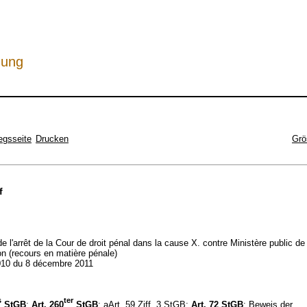
hung
egsseite
Drucken
Grö
f
de l'arrêt de la Cour de droit pénal dans la cause X. contre Ministère public de 
n (recours en matière pénale)
10 du 8 décembre 2011
s
ter
StGB
;
Art. 260
StGB
; aArt. 59 Ziff. 3 StGB;
Art. 72 StGB
; Beweis der