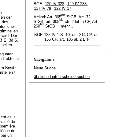
BGE:
120 IV 323
,
129 IV 238
,
137 IV 79
,
122 IV 17
en
bis
Artikel: Art. 305
StGB, Art. 72
len der
bis
StGB, art. 305
ch. 2 let. a CP, Art.
s des
ter
260
StGB
mehr...
türlicher
riminellen
BGE 138 IV 1 S. 10, art. 314 CP, art.
wird. Der
156 CP, art. 106 al. 2 LTF
23
E. 3d S.
inellen
äquater
direkte ist
Navigation
 im Besitz
Neue Suche
rstellen?
ähnliche Leitentscheide suchen
ent celui
vaillé de
première
llègue de
 par un