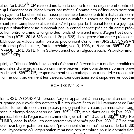
bis
ut de l'
art. 305
CP
réside dans la lutte contre le crime organisé et contre d
ns qui s'adonnent au blanchiment par métier. Comme ces délinquants sont sou
rs pays, le blanchiment est aussi punissable lorsque le délit initial a été com
fin d'atteindre l'objectif visé, l'action des autorités suisses ne doit pas être re
ment plus compliquée et ralentie. C'est pourquoi le Tribunal fédéral a jugé que
n pour blanchiment ne supposait pas la connaissance précise du crime préal
Le lien entre le crime à l'origine des fonds et le blanchiment d'argent est donc
nt ténu (
ATF 120 IV 323
consid. 3d p. 328). L'exigence d'un crime préalable
tabli que les valeurs patrimoniales proviennent d'un crime (URSULA CASSAN
bis
du droit pénal suisse, Partie spéciale, vol. 9, 1996, n° 9 ad
art. 305
CP
;
FFOLTER-EIJSTEIN, in Schweizerisches Strafgesetzbuch, Praxiskommenta
bis
. 305
CP
).
u'ici, le Tribunal fédéral n'a jamais été amené à examiner à quelles conditions
rimoniales d'une organisation criminelle peuvent être considérées comme prov
bis
s de l'
art. 305
CP
, respectivement si la participation à une telle organisat
n crime dont proviennent les valeurs. Ces questions sont disputées en doctrin
BGE 138 IV 1 S. 6
lon URSULA CASSANI, lorsque l'argent appartient à une organisation criminel
 grande pour avoir des activités illicites diversifiées qui lui rapportent de l'ar
ossible d'établir de quel crime précis proviennent les valeurs patrimoniales, ce
bis
te
dans le champ d'application de l'
art. 305
CP
, mais dans celui de l'art. 260
bis
punissabilité de l'organisation criminelle (op. cit., n° 10 ad
art. 305
CP
). Po
ter
MID, dans la règle, les comportements réprimés par l'art. 260
CP ne conf
des avantages patrimoniaux qui "proviennent d'un crime" au sens de l'
art. 30
e de l'hypothèse où l'organisation rémunère ses membres pour la commission