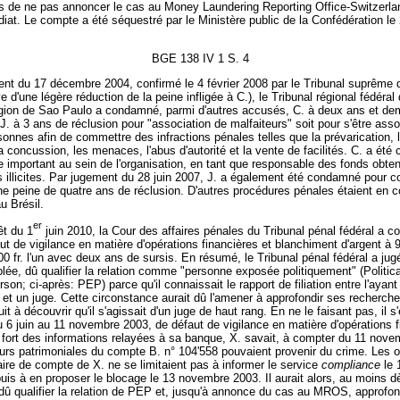
ais de ne pas annoncer le cas au Money Laundering Reporting Office-Switzer
iat. Le compte a été séquestré par le Ministère public de la Confédération le 
BGE 138 IV 1 S. 4
nt du 17 décembre 2004, confirmé le 4 février 2008 par le Tribunal suprême d
e d'une légère réduction de la peine infligée à C.), le Tribunal régional fédéral 
égion de Sao Paulo a condamné, parmi d'autres accusés, C. à deux ans et de
 J. à 3 ans de réclusion pour "association de malfaiteurs" soit pour s'être ass
sonnes afin de commettre des infractions pénales telles que la prévarication, 
la concussion, les menaces, l'abus d'autorité et la vente de facilités. C. a ét
e important au sein de l'organisation, en tant que responsable des fonds obte
s illicites. Par jugement du 28 juin 2007, J. a également été condamné pour co
e peine de quatre ans de réclusion. D'autres procédures pénales étaient en c
u Brésil.
er
êt du 1
juin 2010, la Cour des affaires pénales du Tribunal pénal fédéral a 
ut de vigilance en matière d'opérations financières et blanchiment d'argent à 9
 fr. l'un avec deux ans de sursis. En résumé, le Tribunal pénal fédéral a jug
blée, dû qualifier la relation comme "personne exposée politiquement" (Politica
on; ci-après: PEP) parce qu'il connaissait le rapport de filiation entre l'ayant 
t un juge. Cette circonstance aurait dû l'amener à approfondir ses recherche
uit à découvrir qu'il s'agissait d'un juge de haut rang. En ne le faisant pas, il s
 6 juin au 11 novembre 2003, de défaut de vigilance en matière d'opérations f
, fort des informations relayées à sa banque, X. savait, à compter du 11 nov
urs patrimoniales du compte B. n° 104'558 pouvaient provenir du crime. Les o
ire de compte de X. ne se limitaient pas à informer le service
compliance
le 
is à en proposer le blocage le 13 novembre 2003. Il aurait alors, au moins d
dû qualifier la relation de PEP et, jusqu'à annonce du cas au MROS, approfon