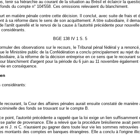
s, tenir sa hiérarchie au courant de la situation au Brésil et éclaircir la questi
s fonds du compte n° 104'558. Ces omissions relevaient du blanchiment.
urt en matière pénale contre cette décision. Il conclut, avec suite de frais et
nt à sa réforme dans le sens de son acquittement. A titre subsidiaire, il dem
 de l'arrêt querellé et le renvoi de la cause à l'autorité précédente pour nouvell
 considérants.
BGE 138 IV 1 S. 5
formuler des observations sur le recours, le Tribunal pénal fédéral y a renoncé,
e le Ministère public de la Confédération a conclu principalement au rejet du
subsidiaire, à la réforme de la décision entreprise en ce sens que le recourant so
ur blanchiment d'argent pour la période du 6 juin au 11 novembre également 
vée en conséquence.
en
s considérants:
le recourant, la Cour des affaires pénales aurait ensuite constaté de manière ar
criminelle
des fonds se trouvant sur le compte B.
ce point, l'autorité précédente a rappelé que la loi exige un lien suffisamment é
sse parler de provenance. Elle a relevé que la procédure brésilienne avait per
e ni J. ni C. n'auraient pu gagner dans toute leur vie les sommes retrouvées
les montants des comptes en banques étrangères. Elle a conclu à l'origine illic