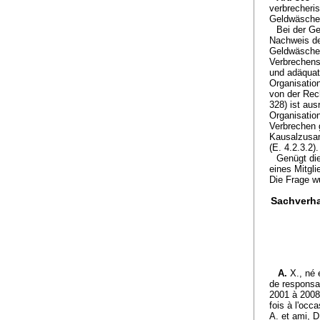
verbrecheri
Geldwäscher
Bei der Ge
Nachweis de
Geldwäscher
Verbrechens 
und adäquat
Organisatio
von der Rec
328) ist aus
Organisatio
Verbrechen 
Kausalzusam
(E. 4.2.3.2).
Genügt di
eines Mitgl
Die Frage wu
Sachverha
A.
X., né
de responsab
2001 à 2008
fois à l'occ
A. et ami, D