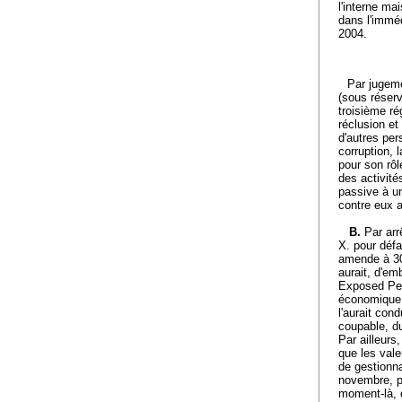
l'interne m
dans l'imméd
2004.
Par jugeme
(sous réserv
troisième r
réclusion et
d'autres per
corruption, 
pour son rôl
des activité
passive à un
contre eux a
B.
Par arr
X. pour défa
amende à 300
aurait, d'em
Exposed Pers
économique e
l'aurait cond
coupable, du
Par ailleurs
que les vale
de gestionna
novembre, pu
moment-là, 