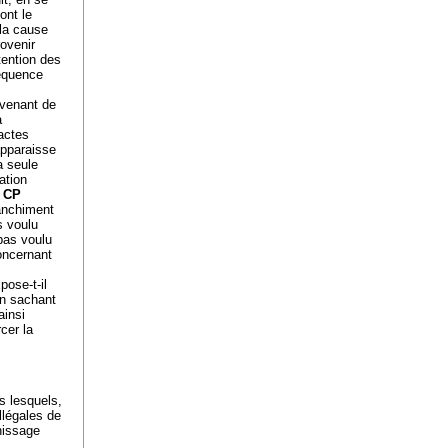
ont le
 la cause
rovenir
tention des
séquence
ovenant de
a
actes
apparaisse
a seule
ation
2 CP
lanchiment
s voulu
 pas voulu
oncernant
pose-t-il
en sachant
ainsi
cer la
s lesquels,
llégales de
chissage