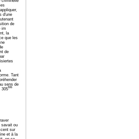
 criminelle
les
appliquer,
s d'une
outenant
ition de
e im
t, la
rce que les
 ne
de
nt de
par
siertes
a
norme. Tant
ppréhender
 au sens de
bis
. 305
raver
l savait ou
ccent sur
ine et à la
it, en se