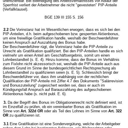
unentziehbar. Bei Beendigung des Arbeitsverhältnisses vor Ablauf der
Sperrfrist verliert der Arbeitnehmer die nicht "gevesteten" PIP-Anteile
(Verfallklausel).
BGE 139 III 155 S. 156
2.2
Die Vorinstanz hat im Wesentlichen erwogen, dass es sich bei den
PIP-Anteilen, d.h. beim aufgeschobenen bzw. gesperrten Aktienbonus,
um eine freiwillige Gratifikation handle, weshalb der Beschwerdeführer
keinen Anspruch auf Auszahlung des Bonus habe.
Der Beschwerdeführer rügt, die Vorinstanz habe die PIP-Anteile zu
Unrecht als Gratifikation qualifiziert. Bei den PIP-Anteilen handle es sich
vielmehr um einen Anteil am Geschäftsergebnis, somit um einen
Lohnbestandteil (s. E. 4). Hinzu komme, dass der Bonus im Verhältnis
zum Fixlohn nicht akzessorisch sei, weshalb die PIP-Anteile auch aus
diesem Grund im Sinne der bundesgerichtlichen Rechtsprechung als
Lohnbestandteil zu qualifizieren seien (s. E. 5). Schliesslich bringt der
Beschwerdeführer vor, dass ihm unabhängig von der rechtlichen
Qualifikation der PIP-Anteile mit Ziffer 4.7 des Dokuments "Salärrevision
und Bonuszuteilung" zugesichert worden sei, dass er auch im
Kündigungsfall Anspruch auf Barauszahlung des aufgeschobenen
Aktienbonus habe (s. nicht publ. E. 6).
3.
Da der Begriff des Bonus im Obligationenrecht nicht definiert wird, ist
im Einzelfall zu prüfen, ob ein vereinbarter Bonus als Gratifikation im
Sinne von
Art. 322d OR
oder als Teil des Lohnes im Sinne von
Art. 322
OR
zu qualifizieren ist.
3.1
Eine Gratifikation ist eine Sondervergütung, welche der Arbeitgeber