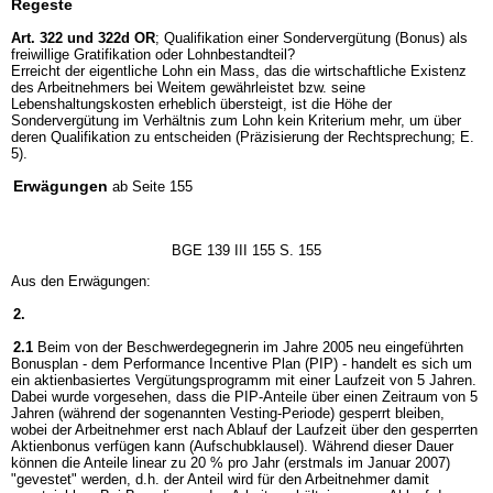
Regeste
Art. 322 und 322d OR
; Qualifikation einer Sondervergütung (Bonus) als
freiwillige Gratifikation oder Lohnbestandteil?
Erreicht der eigentliche Lohn ein Mass, das die wirtschaftliche Existenz
des Arbeitnehmers bei Weitem gewährleistet bzw. seine
Lebenshaltungskosten erheblich übersteigt, ist die Höhe der
Sondervergütung im Verhältnis zum Lohn kein Kriterium mehr, um über
deren Qualifikation zu entscheiden (Präzisierung der Rechtsprechung; E.
5).
Erwägungen
ab Seite 155
BGE 139 III 155 S. 155
Aus den Erwägungen:
2.
2.1
Beim von der Beschwerdegegnerin im Jahre 2005 neu eingeführten
Bonusplan - dem Performance Incentive Plan (PIP) - handelt es sich um
ein aktienbasiertes Vergütungsprogramm mit einer Laufzeit von 5 Jahren.
Dabei wurde vorgesehen, dass die PIP-Anteile über einen Zeitraum von 5
Jahren (während der sogenannten Vesting-Periode) gesperrt bleiben,
wobei der Arbeitnehmer erst nach Ablauf der Laufzeit über den gesperrten
Aktienbonus verfügen kann (Aufschubklausel). Während dieser Dauer
können die Anteile linear zu 20 % pro Jahr (erstmals im Januar 2007)
"gevestet" werden, d.h. der Anteil wird für den Arbeitnehmer damit