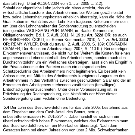
darstellt (vgl. Urteil 4C.364/2004 vom 1. Juli 2005 E. 2.2).
Sobald der eigentliche Lohn jedoch ein Mass erreicht, das die
wirtschaftliche Existenz des Arbeitnehmers bei Weitem gewährleistet
bzw. seine Lebenshaltungskosten erheblich übersteigt, kann die Höhe der
Gratifikation im Verhältnis zum Lohn kein tragbares Kriterium mehr sein,
um über den Lohncharakter der Sondervergütung zu entscheiden
(sinngemäss WOLFGANG PORTMANN, in: Basler Kommentar,
Obligationenrecht, Bd. I, 5. Aufl. 2011, N. 19 zu
Art. 322d OR
; so auch
REHBINDER/STÖCKLI, in: Berner Kommentar, 2010, N. 1 zu
Art. 322d
OR
; REMY WYLER, Droit du travail, 2. Aufl. 2008, S. 169; CONRADIN
CRAMER, Der Bonus im Arbeitsvertrag, 2007, S. 110 ff.). Bei derartigen
Einkommensverhältnissen, die nicht nur bei Weitem die Kosten für einen
angemessenen Lebensunterhalt des Arbeitnehmers, sondern auch den
Durchschnittslohn um ein Vielfaches übersteigen, lässt sich ein Eingriff in
die Privatautonomie der Parteien durch ein entsprechendes
Schutzbedürfnis des Arbeitnehmers nicht legitimieren. Es besteht kein
Anlass mehr, mit Mitteln des Arbeitsrechts korrigierend zugunsten des
Arbeitnehmers in das Verhältnis zwischen geschuldetem Salär und der im
Ermessen des Arbeitgebers stehenden zusätzlichen (freiwilligen)
Entschädigung einzuschreiten. Unter dieser Voraussetzung ist, in
Präzisierung der Rechtsprechung, das Verhältnis der Höhe dieser
Sondervergütung zum Fixlohn ohne Bedeutung.
5.4
Der Lohn des Beschwerdeführers für das Jahr 2005, bestehend aus
dem Fixgehalt und dem Cash-Anteil des Bonus, betrug
unbestrittenermassen Fr. 2'015'294.-. Dabei handelt es sich um ein
überdurchschnittlich hohes Einkommen, welches das Existenzminimum
des Beschwerdeführers um ein Mehrfaches übersteigt. Nach dem
Gesagten kann bei einem Jahreslohn von über 2 Mio. Schweizerfranken