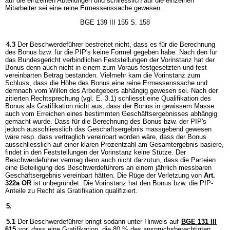
auf die einzelnen Abteilungen und schliesslich auf die einzelnen
Mitarbeiter sei eine reine Ermessenssache gewesen.
BGE 139 III 155 S. 158
4.3
Der Beschwerdeführer bestreitet nicht, dass es für die Berechnung
des Bonus bzw. für die PIP's keine Formel gegeben habe. Nach den für
das Bundesgericht verbindlichen Feststellungen der Vorinstanz hat der
Bonus denn auch nicht in einem zum Voraus festgesetzten und fest
vereinbarten Betrag bestanden. Vielmehr kam die Vorinstanz zum
Schluss, dass die Höhe des Bonus eine reine Ermessenssache und
demnach vom Willen des Arbeitgebers abhängig gewesen sei. Nach der
zitierten Rechtsprechung (vgl. E. 3.1) schliesst eine Qualifikation des
Bonus als Gratifikation nicht aus, dass der Bonus in gewissem Masse
auch vom Erreichen eines bestimmten Geschäftsergebnisses abhängig
gemacht wurde. Dass für die Berechnung des Bonus bzw. der PIP's
jedoch ausschliesslich das Geschäftsergebnis massgebend gewesen
wäre resp. dass vertraglich vereinbart worden wäre, dass der Bonus
ausschliesslich auf einer klaren Prozentzahl am Gesamtergebnis basiere,
findet in den Feststellungen der Vorinstanz keine Stütze. Der
Beschwerdeführer vermag denn auch nicht darzutun, dass die Parteien
eine Beteiligung des Beschwerdeführers an einem jährlich messbaren
Geschäftsergebnis vereinbart hätten. Die Rüge der Verletzung von
Art.
322a OR
ist unbegründet. Die Vorinstanz hat den Bonus bzw. die PIP-
Anteile zu Recht als Gratifikation qualifiziert.
5.
5.1
Der Beschwerdeführer bringt sodann unter Hinweis auf
BGE 131 III
615
vor, dass eine Gratifikation, die 80 % des anspruchsberechtigten