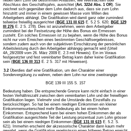
neben dem Lohn bei bestimmten Anlässen, wie Weihnachten oder
Abschluss des Geschäftsjahrs, ausrichtet (
Art. 322d Abs. 1 OR
). Sie
zeichnet sich gegenüber dem Lohn dadurch aus, dass sie zum Lohn
hinzutritt und immer in einem gewissen Masse vom Willen des
Arbeitgebers abhängt. Die Gratifikation wird damit ganz oder zumindest
teilweise freiwillig ausgerichtet (
BGE 131 III 615
E. 5.2 S. 620;
BGE 129
III 276
E. 2 S. 278). Dies ist anzunehmen, wenn dem Arbeitgeber
zumindest bei der Festsetzung der Höhe des Bonus ein Ermessen
zusteht. Ein solches Ermessen ist zu bejahen, wenn die Höhe des Bonus
nicht nur vom Erreichen eines bestimmten Geschäftsergebnisses,
sondern zudem auch von der subjektiven Einschätzung der persönlichen
Arbeitsleistung durch den Arbeitgeber abhängig gemacht wird (Urteil
4A_28/2009 vom 26. März 2009 E. 2.3 mit Hinweis). Ein im Voraus
festgesetzter und fest vereinbarter Betrag kann daher keine Gratifikation
sein (
BGE 136 III 313
E. 2 S. 317 mit Hinweisen).
3.2
Überdies darf eine Gratifikation, um den Charakter einer
Sondervergütung zu wahren, neben dem Lohn nur eine zweitrangige
BGE 139 III 155 S. 157
Bedeutung haben. Die entsprechende Grenze kann nicht einfach in einer
festen Verhältniszahl zwischen dem vereinbarten Lohn und der freiwilligen
Gratifikation liegen. Vielmehr sind die Umstände des Einzelfalls zu
berücksichtigen. So hat bei einem niedrigen Einkommen ein kleiner
Einkommensunterschied mehr Bedeutung als bei einem hohen
Einkommen. Entsprechend kann bei einem hohen Einkommen der als
Gratifikation ausgerichtete Teil der Leistung prozentual zum Lohn grösser
sein als bei einem niedrigen Einkommen (
BGE 131 III 615
E. 5.2. S.
621). Immerhin erscheint der akzessorische Charakter dann kaum mehr
gewahrt, wenn die Gratifikation regelmässig einen höheren Betrag erreicht