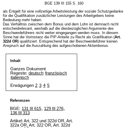
BGE 139 III 155 S. 160
als Entgelt für eine vollzeitige Arbeitsleistung der soziale Schutzgedanke
für die Qualifikation zusätzlicher Leistungen des Arbeitgebers keine
Bedeutung mehr haben.
Das Verhältnis zwischen dem Bonus und dem Lohn ist demnach nicht
entscheidrelevant, weshalb auf die diesbezüglichen Argumente des
Beschwerdeführers nicht weiter eingegangen werden muss. In diesem
Sinne hat die Vorinstanz die PIP-Anteile zu Recht als Gratifikation (
Art.
322d OR
) qualifiziert. Entsprechend hat der Beschwerdeführer keinen
Anspruch auf die Auszahlung des aufgeschobenen Aktienbonus.
Inhalt
Ganzes Dokument
Regeste:
deutsch
französisch
italienisch
Erwägungen
2
3
4
5
Referenzen
BGE:
131 III 615
,
129 III 276
,
136 III 313
Artikel:
Art. 322 und 322d OR
, Art.
322a OR, Art. 322 OR, Art. 322d