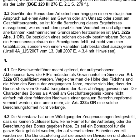
als der Lohn (
BGE 129 III 276
E. 2.1 S. 279 f.).
3.3
Gewährt der Bonus dem Arbeitnehmer hingegen einen vertraglichen
Anspruch auf einen Anteil am Gewinn oder am Umsatz oder sonst am
Geschäftsergebnis, so ist für die Berechnung dieses Ergebnisses
massgebend, wie es nach den gesetzlichen Vorschriften und allgemein
anerkannten kaufmännischen Grundsätzen festzustellen ist (
Art. 322a
Abs. 1 OR
). Da bezüglich eines solchen objektiv bestimmbaren Bonus
ein Ermessensspielraum des Arbeitgebers fehlt, ist nicht von einer
Gratifikation, sondern von einem variablen Lohnbestandteil auszugehen
(Urteil 4A_115/2007 vom 13. Juli 2007 E. 4.3.4 mit Hinweisen).
4.
4.1
Der Beschwerdeführer macht geltend, der aufgeschobene
Aktienbonus bzw. die PIP's müssten als Gewinnanteil im Sinne von
Art.
322a OR
qualifiziert werden. Vergleiche man die Höhe des Fixlohns und
die Höhe des Bonus der vergangenen Jahre, ergebe sich klar, dass der
Bonus stets vom Geschäftsergebnis der Bank abhängig gewesen sei. Der
Charakter des Bonus als Anteil am Geschäftsergebnis könne nicht
einfach mit dem fehlenden Nachweis einer genauen Berechnungsformel
verneint werden, dies umso mehr, als
Art. 322a OR
eine solche
Berechnungsformel nicht verlange.
4.2
Die Vorinstanz hat unter Würdigung der Zeugenaussagen festgestellt,
dass es keinen Schlüssel bzw. keine Formel für die Aufteilung oder die
Berechnung des Bonus gegeben habe. Es sei ein Bonuspool für die
ganze Bank gebildet worden, der auf verschiedene Einheiten verteilt
worden sei. Die Bonuszuteilung auf die einzelnen Divisionen und alsdann