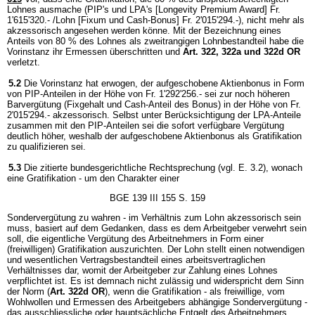
Lohnes ausmache (PIP's und LPA's [Longevity Premium Award] Fr.
1'615'320.- /Lohn [Fixum und Cash-Bonus] Fr. 2'015'294.-), nicht mehr als
akzessorisch angesehen werden könne. Mit der Bezeichnung eines
Anteils von 80 % des Lohnes als zweitrangigen Lohnbestandteil habe die
Vorinstanz ihr Ermessen überschritten und
Art. 322, 322a und 322d OR
verletzt.
5.2
Die Vorinstanz hat erwogen, der aufgeschobene Aktienbonus in Form
von PIP-Anteilen in der Höhe von Fr. 1'292'256.- sei zur noch höheren
Barvergütung (Fixgehalt und Cash-Anteil des Bonus) in der Höhe von Fr.
2'015'294.- akzessorisch. Selbst unter Berücksichtigung der LPA-Anteile
zusammen mit den PIP-Anteilen sei die sofort verfügbare Vergütung
deutlich höher, weshalb der aufgeschobene Aktienbonus als Gratifikation
zu qualifizieren sei.
5.3
Die zitierte bundesgerichtliche Rechtsprechung (vgl. E. 3.2), wonach
eine Gratifikation - um den Charakter einer
BGE 139 III 155 S. 159
Sondervergütung zu wahren - im Verhältnis zum Lohn akzessorisch sein
muss, basiert auf dem Gedanken, dass es dem Arbeitgeber verwehrt sein
soll, die eigentliche Vergütung des Arbeitnehmers in Form einer
(freiwilligen) Gratifikation auszurichten. Der Lohn stellt einen notwendigen
und wesentlichen Vertragsbestandteil eines arbeitsvertraglichen
Verhältnisses dar, womit der Arbeitgeber zur Zahlung eines Lohnes
verpflichtet ist. Es ist demnach nicht zulässig und widerspricht dem Sinn
der Norm (
Art. 322d OR
), wenn die Gratifikation - als freiwillige, vom
Wohlwollen und Ermessen des Arbeitgebers abhängige Sondervergütung -
das ausschliessliche oder hauptsächliche Entgelt des Arbeitnehmers