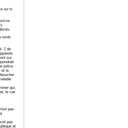
e sur la
ment ne
'y
ttendu.
a santé.
l. 2 de
appareils
ment sur
épondrait
e police
 et la
déboucher
maladie
aminer qui,
et, le cas
n'est pas
la
voit pas
ublique et