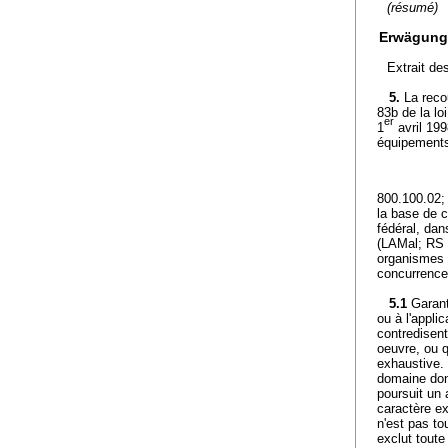
(résumé)
Erwägung
Extrait de
5.
La recou
83b de la lo
er
1
avril 199
équipements
800.100.02; 
la base de c
fédéral, dan
(LAMal; RS 
organismes p
concurrence
5.1
Garanti
ou à l'appli
contredisent
oeuvre, ou q
exhaustive.
domaine donn
poursuit un 
caractère ex
n'est pas to
exclut toute