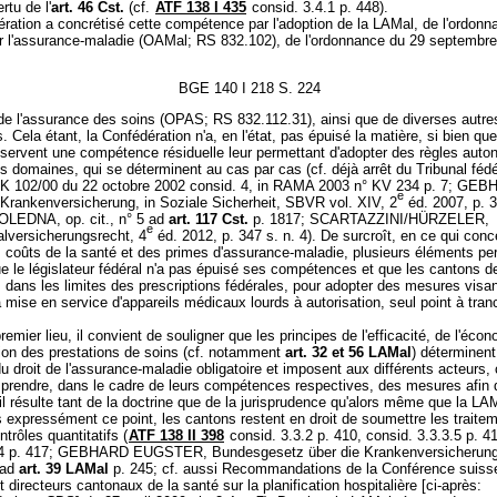
rtu de l'
art. 46 Cst.
(cf.
ATF 138 I 435
consid. 3.4.1 p. 448).
ration a concrétisé cette compétence par l'adoption de la LAMal, de l'ordonn
ur l'assurance-maladie (OAMal; RS 832.102), de l'ordonnance du 29 septembre
BGE 140 I 218 S. 224
 de l'assurance des soins (OPAS; RS 832.112.31), ainsi que de diverses autre
 Cela étant, la Confédération n'a, en l'état, pas épuisé la matière, si bien que
servent une compétence résiduelle leur permettant d'adopter des règles aut
s domaines, qui se déterminent au cas par cas (cf. déjà arrêt du Tribunal féd
K 102/00 du 22 octobre 2002 consid. 4, in RAMA 2003 n° KV 234 p. 7; GE
e
ankenversicherung, in Soziale Sicherheit, SBVR vol. XIV, 2
éd. 2007, p. 
POLEDNA, op. cit., n° 5 ad
art. 117 Cst.
p. 1817; SCARTAZZINI/HÜRZELER,
e
lversicherungsrecht, 4
éd. 2012, p. 347 s. n. 4). De surcroît, en ce qui conc
s coûts de la santé et des primes d'assurance-maladie, plusieurs éléments pe
ue le législateur fédéral n'a pas épuisé ses compétences et que les cantons 
dans les limites des prescriptions fédérales, pour adopter des mesures visan
 mise en service d'appareils médicaux lourds à autorisation, seul point à tranc
remier lieu, il convient de souligner que les principes de l'efficacité, de l'écon
tion des prestations de soins (cf. notamment
art. 32 et 56 LAMal
) déterminent
u droit de l'assurance-maladie obligatoire et imposent aux différents acteurs,
 prendre, dans le cadre de leurs compétences respectives, des mesures afin 
, il résulte tant de la doctrine que de la jurisprudence qu'alors même que la LA
 expressément ce point, les cantons restent en droit de soumettre les traite
ntrôles quantitatifs (
ATF 138 II 398
consid. 3.3.2 p. 410, consid. 3.3.3.5 p. 4
4.4 p. 417; GEBHARD EUGSTER, Bundesgesetz über die Krankenversicherun
 ad
art. 39 LAMal
p. 245; cf. aussi Recommandations de la Conférence suiss
et directeurs cantonaux de la santé sur la planification hospitalière [ci-après: