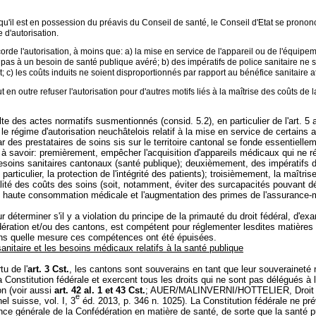
u'il est en possession du préavis du Conseil de santé, le Conseil d'Etat se prononc
d'autorisation.
corde l'autorisation, à moins que: a) la mise en service de l'appareil ou de l'équipe
pas à un besoin de santé publique avéré; b) des impératifs de police sanitaire ne s
; c) les coûts induits ne soient disproportionnés par rapport au bénéfice sanitaire a
ut en outre refuser l'autorisation pour d'autres motifs liés à la maîtrise des coûts de l
ulte des actes normatifs susmentionnés (consid. 5.2), en particulier de l'art. 5 a
e le régime d'autorisation neuchâtelois relatif à la mise en service de certains 
 des prestataires de soins sis sur le territoire cantonal se fonde essentielle
, à savoir: premièrement, empêcher l'acquisition d'appareils médicaux qui ne r
esoins sanitaires cantonaux (santé publique); deuxièmement, des impératifs d
 particulier, la protection de l'intégrité des patients); troisièmement, la maîtrise
lité des coûts des soins (soit, notamment, éviter des surcapacités pouvant 
s haute consommation médicale et l'augmentation des primes de l'assurance-
ur déterminer s'il y a violation du principe de la primauté du droit fédéral, d'ex
ération et/ou des cantons, est compétent pour réglementer lesdites matières 
ns quelle mesure ces compétences ont été épuisées.
sanitaire et les besoins médicaux relatifs à la santé publique
tu de l'
art. 3 Cst.
, les cantons sont souverains en tant que leur souveraineté 
la Constitution fédérale et exercent tous les droits qui ne sont pas délégués à 
on (voir aussi
art. 42 al. 1 et 43 Cst.
; AUER/MALINVERNI/HOTTELIER, Droit
e
el suisse, vol. I, 3
éd. 2013, p. 346 n. 1025). La Constitution fédérale ne pré
ce générale de la Confédération en matière de santé, de sorte que la santé p