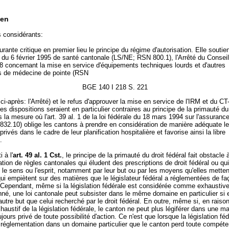
en
s considérants:
rante critique en premier lieu le principe du régime d'autorisation. Elle soutient
i du 6 février 1995 de santé cantonale (LS/NE; RSN 800.1), l'Arrêté du Conseil
8 concernant la mise en service d'équipements techniques lourds et d'autres
 de médecine de pointe (RSN
BGE 140 I 218 S. 221
ci-après: l'Arrêté) et le refus d'approuver la mise en service de l'IRM et du C
es dispositions seraient en particulier contraires au principe de la primauté du
s la mesure où l'art. 39 al. 1 de la loi fédérale du 18 mars 1994 sur l'assuranc
832.10) oblige les cantons à prendre en considération de manière adéquate l
rivés dans le cadre de leur planification hospitalière et favorise ainsi la libre
.
 à l'
art. 49 al. 1 Cst.
, le principe de la primauté du droit fédéral fait obstacle 
cation de règles cantonales qui éludent des prescriptions de droit fédéral ou qu
 le sens ou l'esprit, notamment par leur but ou par les moyens qu'elles metten
ui empiètent sur des matières que le législateur fédéral a réglementées de fa
 Cependant, même si la législation fédérale est considérée comme exhaustiv
é, une loi cantonale peut subsister dans le même domaine en particulier si e
autre but que celui recherché par le droit fédéral. En outre, même si, en raiso
haustif de la législation fédérale, le canton ne peut plus légiférer dans une mat
ujours privé de toute possibilité d'action. Ce n'est que lorsque la législation fé
 réglementation dans un domaine particulier que le canton perd toute compét