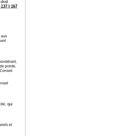
droit
 137 I 167
t aux
nant
épondérant,
de pointe,
 Conseil
onseil
ité, qui
reils et