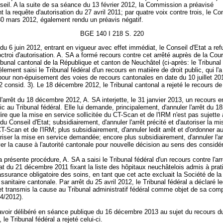
nseil. A la suite de sa séance du 13 février 2012, la Commission a préavisé
 la requête d'autorisation du 27 avril 2011; par quatre voix contre trois, le Co
30 mars 2012, également rendu un préavis négatif.
BGE 140 I 218 S. 220
 du 6 juin 2012, entrant en vigueur avec effet immédiat, le Conseil d'Etat a ref
troi d'autorisation. A. SA a formé recours contre cet arrêté auprès de la Cour
ibunal cantonal de la République et canton de Neuchâtel (ci-après: le Tribunal 
lèlement saisi le Tribunal fédéral d'un recours en matière de droit public, qui l'
pour non-épuisement des voies de recours cantonales en date du 10 juillet 20
consid. 3). Le 18 décembre 2012, le Tribunal cantonal a rejeté le recours de
l'arrêt du 18 décembre 2012, A. SA interjette, le 31 janvier 2013, un recours e
lic au Tribunal fédéral. Elle lui demande, principalement, d'annuler l'arrêt du 
ire que la mise en service sollicitée du CT-Scan et de l'IRM n'est pas sujette 
 du Conseil d'Etat; subsidiairement, d'annuler l'arrêt précité et d'autoriser la m
T-Scan et de l'IRM; plus subsidiairement, d'annuler ledit arrêt et d'ordonner a
oriser la mise en service demandée; encore plus subsidiairement, d'annuler l'ar
er la cause à l'autorité cantonale pour nouvelle décision au sens des considé
a présente procédure, A. SA a saisi le Tribunal fédéral d'un recours contre l'ar
at du 21 décembre 2011 fixant la liste des hôpitaux neuchâtelois admis à prat
assurance obligatoire des soins, en tant que cet acte excluait la Société de la
n sanitaire cantonale. Par arrêt du 25 avril 2012, le Tribunal fédéral a déclaré le
et transmis la cause au Tribunal administratif fédéral comme objet de sa co
4/2012).
avoir délibéré en séance publique du 16 décembre 2013 au sujet du recours d
 le Tribunal fédéral a rejeté celui-ci.