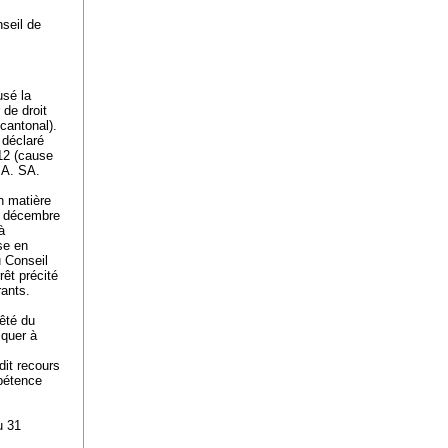
nseil de
usé la
 de droit
cantonal).
a déclaré
12 (cause
 A. SA.
n matière
18 décembre
à
ise en
u Conseil
rêt précité
rants.
rêté du
iquer à
dit recours
mpétence
u 31