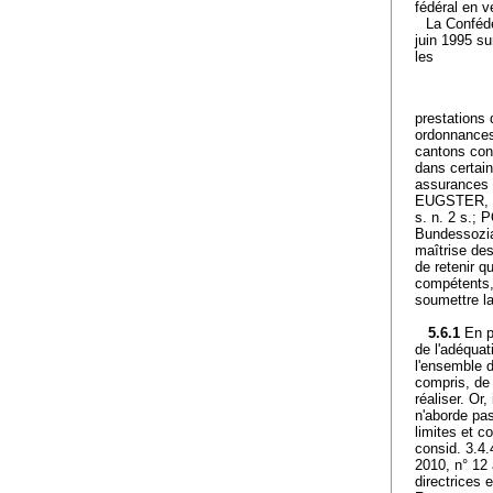
fédéral en ve
La Confédé
juin 1995 s
les
prestations
ordonnances.
cantons con
dans certain
assurances 
EUGSTER, Kr
s. n. 2 s.; 
Bundessozia
maîtrise de
de retenir q
compétents, 
soumettre la
5.6.1
En p
de l'adéqua
l'ensemble d
compris, de
réaliser. Or
n'aborde pas
limites et co
consid. 3.
2010, n° 12
directrices 