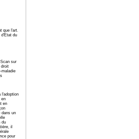
 que l'art.
 d'Etat du
T-Scan sur
 droit
e-maladie
es
à l'adoption
i en
t en
çon
e dans un
lle
n du
ière, il
dérale
ence pour