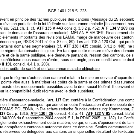
BGE 140 I 218 S. 223
lèvent en principe des tâches publiques des cantons (Message du 15 septem
a révision partielle de la loi fédérale sur l'assurance-maladie [financement hosp
7 ss, 5211 ch. 1; cf.
ATF 135 V 443
consid. 3.3.2 p. 452;
ATF 134 V 269
con
nant le domaine de l'assurance-maladie]; MÉLANIE MADER, Financement de
s: éléments importants des révisions LAMal, marge de manoeuvre des cantons
é économique, RSDS 2011 n° 9 p. 87 ss, 89). Les art. 118 à 120 Cst., qui protè
certains domaines segmentaires (cf.
ATF 138 I 435
consid. 3.4.1 p. 448), ne
 le régime d'autorisation litigieux. En tant que cette mesure relève des domai
aire et de la santé publique, elle demeure partant du ressort des cantons, de s
neuchâteloise sous examen n'entre, sous cet angle, pas en conflit avec le droit
 II 191
consid. 4.4.1 p. 203).
e des coûts de santé et de l'assurance-maladie obligatoire
t que le régime d'autorisation cantonal relatif à la mise en service d'appareil
 pointe vise aussi à maîtriser les coûts de la santé et des primes d'assuranc
 il existe des recoupements possibles avec le droit social fédéral. Il convient 
sur la compatibilité dudit régime avec le droit supérieur.
ière d'assurance-maladie, l'
art. 117 Cst.
confère à la Confédération une com
non limitée aux principes, qui admet en outre l'instauration d'un monopole de 
f. TOMAS POLEDNA, in Die schweizerische Bundesverfassung: Kommentar, 2
 117 Cst.
p. 1816;
ATF 130 I 26
consid. 4.2 p. 41;
ATF 122 V 85
consid. 5b/b
P.134/2003 du 6 septembre 2004 consid. 5.1, in RDAF 2005 I p. 182). La Confé
églementer exhaustivement cette matière, ce qui, en cas d'épuisement de la m
oute compétence cantonale autonome dans ce domaine. Seules demeureraient
réservées ou déléguées aux cantons ainsi que celles résultant de l'exécutio