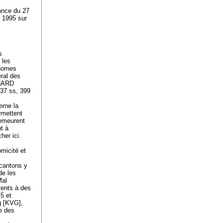
ance du 27
 1995 sur
s
 les
onomes
éral des
BHARD
337 ss, 399
erne la
rmettent
demeurent
t à
her ici.
omicité et
 cantons y
de les
Mal
ments à des
15 et
g [KVG],
e des