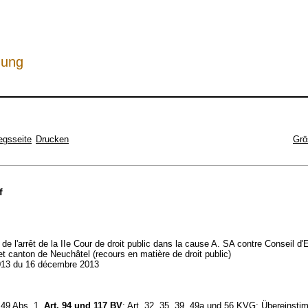
hung
egsseite
Drucken
Grö
f
 de l'arrêt de la IIe Cour de droit public dans la cause A. SA contre Conseil d'E
t canton de Neuchâtel (recours en matière de droit public)
13 du 16 décembre 2013
, 49 Abs. 1,
Art. 94 und 117 BV
; Art. 32, 35, 39, 49a und 56 KVG; Übereinst