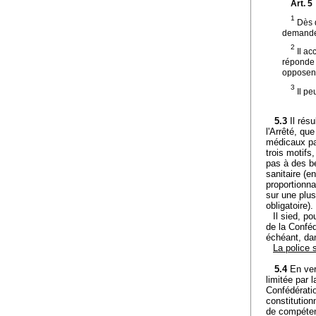
Art. 5
1
Dès q
demande 
2
Il ac
réponde 
opposent
3
Il pe
5.3
Il rés
l'Arrêté, qu
médicaux par
trois motifs
pas à des b
sanitaire (en
proportionna
sur une plu
obligatoire).
Il sied, po
de la Conféd
échéant, da
La police 
5.4
En ver
limitée par 
Confédérati
constitutionn
de compéten