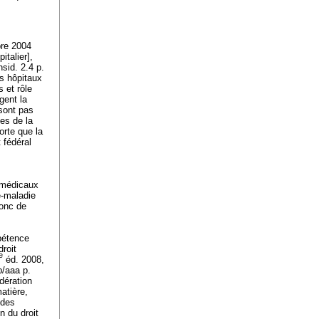
bre 2004
italier],
sid. 2.4 p.
s hôpitaux
 et rôle
gent la
 sont pas
nes de la
orte que la
 fédéral
s médicaux
e-maladie
donc de
pétence
droit
e
éd. 2008,
b/aaa p.
dération
atière,
 des
n du droit