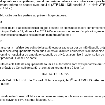
dispositions complétives, quand bien même celles-ci ne contrediraient pas le 
eraient même en accord avec celui-ci (
ATF 138 I 435
consid. 3.1 p. 446;
ATF
p. 174 s.).
NE citée par les parties au présent litige dispose:
3a
nseil d'Etat établit la planification des besoins en soins hospitaliers conformémen
ter
fixés par l'article 39, alinéas 1 et 2
LAMal et ses ordonnances d'application, en te
es institutions privées existantes de manière adéquate (...).
3b
assurer la maîtrise des coûts de la santé et pour sauvegarder un intérêt public pr
en service d'équipements techniques lourds ou d'autres équipements de médecine 
domaine hospitalier ou ambulatoire, public ou privé, est soumise à l'autorisation du
ur préavis du Conseil de santé.
ritères et la liste des équipements soumis à autorisation sont fixés par arrêté du C
ur préavis du Conseil de santé, et sont régulièrement mis à jour (...).
BGE 140 I 218 S. 222
er
e de l'art. 83b LS/NE, le Conseil d'Etat a adopté, le 1
avril 1998, l'Arrêté préc
e autres:
orisation du Conseil d'Etat est notamment requise pour la mise en service des appa
nts suivants: IRM; Scanner à rayons X (...).