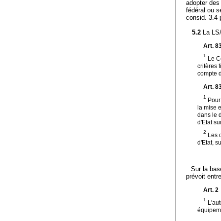
adopter des 
fédéral ou s
consid. 3.4 
5.2
La LS/
Art. 8
1
Le Co
critères 
compte d
Art. 8
1
Pour 
la mise 
dans le 
d'Etat s
2
Les c
d'Etat, s
Sur la bas
prévoit entr
Art. 2
1
L'aut
équipeme