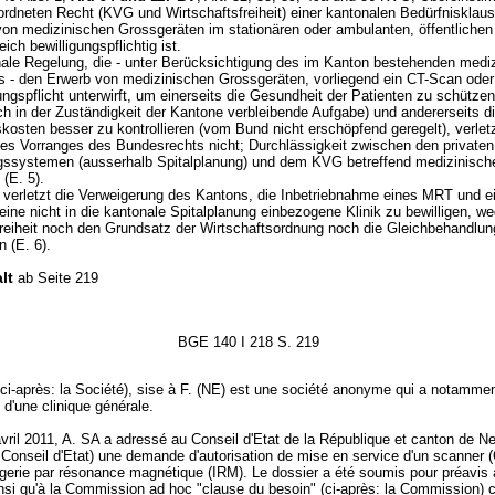
rdneten Recht (KVG und Wirtschaftsfreiheit) einer kantonalen Bedürfnisklau
von medizinischen Grossgeräten im stationären oder ambulanten, öffentlichen
eich bewilligungspflichtig ist.
ale Regelung, die - unter Berücksichtigung des im Kanton bestehenden medi
s - den Erwerb von medizinischen Grossgeräten, vorliegend ein CT-Scan ode
ungspflicht unterwirft, um einerseits die Gesundheit der Patienten zu schützen
ch in der Zuständigkeit der Kantone verbleibende Aufgabe) und andererseits d
kosten besser zu kontrollieren (vom Bund nicht erschöpfend geregelt), verlet
es Vorranges des Bundesrechts nicht; Durchlässigkeit zwischen den privaten
gssystemen (ausserhalb Spitalplanung) und dem KVG betreffend medizinisch
(E. 5).
 verletzt die Verweigerung des Kantons, die Inbetriebnahme eines MRT und e
ine nicht in die kantonale Spitalplanung einbezogene Klinik zu bewilligen, we
freiheit noch den Grundsatz der Wirtschaftsordnung noch die Gleichbehandlung
 (E. 6).
lt
ab Seite 219
BGE 140 I 218 S. 219
ci-après: la Société), sise à F. (NE) est une société anonyme qui a notammen
n d'une clinique générale.
vril 2011, A. SA a adressé au Conseil d'Etat de la République et canton de N
e Conseil d'Etat) une demande d'autorisation de mise en service d'un scanner 
agerie par résonance magnétique (IRM). Le dossier a été soumis pour préavis 
nsi qu'à la Commission ad hoc "clause du besoin" (ci-après: la Commission) 