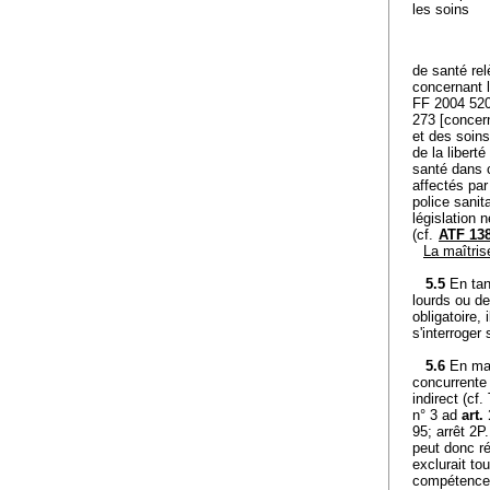
les soins
de santé re
concernant l
FF 2004 520
273 [concer
et des soin
de la libert
santé dans 
affectés par
police sanit
législation 
(cf.
ATF 138
La maîtris
5.5
En tan
lourds ou de
obligatoire,
s'interroger 
5.6
En mat
concurrente 
indirect (c
n° 3 ad
art.
95; arrêt 2
peut donc r
exclurait t
compétences 