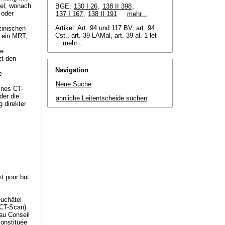
sel, wonach
BGE:
130 I 26
,
138 II 398
,
 oder
137 I 167
,
138 II 191
mehr...
Artikel:
Art. 94 und 117 BV
, art. 94
zinischen
Cst., art. 39 LAMal, art. 39 al. 1 let
r ein MRT,
mehr...
ie
zt den
Navigation
e
Neue Suche
ines CT-
der die
ähnliche Leitentscheide suchen
 direkter
t pour but
euchâtel
(CT-Scan)
au Conseil
constituée