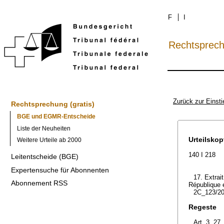
F
I
Rechtsprec
Zurück zur Einsti
Rechtsprechung (gratis)
BGE und EGMR-Entscheide
Liste der Neuheiten
Urteilskop
Weitere Urteile ab 2000
140 I 218
Leitentscheide (BGE)
Expertensuche für Abonnenten
17. Extrait
Abonnement RSS
République e
2C_123/20
Regeste
Art. 3, 27