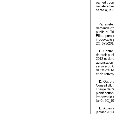
par ledit co
négativement
santé a, le 
Par arrêté
demande d'oc
public du Tr
Elle a paral
irrecevable 
2C_673/2012 
C.
Contre 
de droit pub
2012 et de d
autorisation
service du C
d'Etat d'aut
et de renvoy
D.
Outre l
Conseil d'Et
charge de l'
planificatio
irrecevable 
(arrêt 2C_10
E.
Après 
janvier 2013,