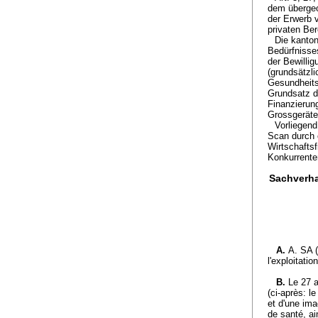
dem übergeo
der Erwerb 
privaten Ber
Die kanton
Bedürfnisse
der Bewillig
(grundsätzli
Gesundheits
Grundsatz d
Finanzierun
Grossgeräte 
Vorliegend
Scan durch e
Wirtschafts
Konkurrenten
Sachverha
A.
A. SA (
l'exploitatio
B.
Le 27 a
(ci-après: l
et d'une im
de santé, ai