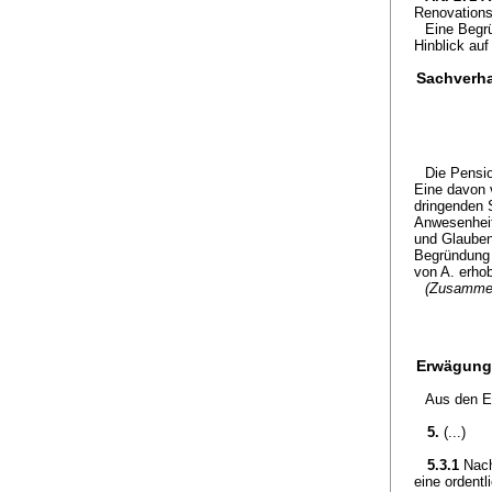
Renovations
Eine Begrü
Hinblick auf
Sachverha
Die Pensi
Eine davon v
dringenden 
Anwesenheit
und Glauben 
Begründung 
von A. erho
(Zusamme
Erwägung
Aus den E
5.
(...)
5.3.1
Nach
eine ordentl