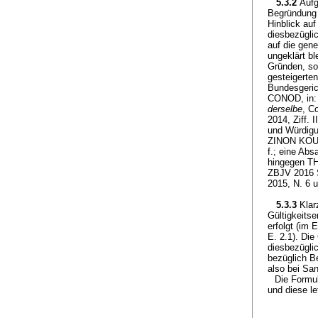
5.3.2
Aufg
Begründung 
Hinblick auf
diesbezügl
auf die gen
ungeklärt bl
Gründen, sow
gesteigerte
Bundesgeric
CONOD, in: D
derselbe
, C
2014, Ziff.
und Würdigu
ZINON KOUM
f.; eine Ab
hingegen TH
ZBJV 2016 S
2015, N. 6 
5.3.3
Klar
Gültigkeitse
erfolgt (im 
E. 2.1). Die
diesbezügli
bezüglich B
also bei Sa
Die Formu
und diese le