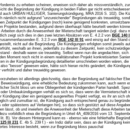
rfordernis zu erheben scheinen, erweisen sich daher als missverständlich, z
Sicht die Begründung der Kündigung in beiden Fällen gar nicht entscheidwesen
nd auch URBAN HULLIGER, Sanierungskündigung, MRA 2016 S. 102). Die Kü
ch nämlich nicht aufgrund "unzureichender" Begründungen als treuwidrig, sond
en Zeitpunkt der Kündigungen (noch) keine genügend konkreten, umsetzbare
en Projekte bestanden, aufgrund deren überhaupt hätte beurteilt werden könn
e Arbeiten durch die Anwesenheit der Mieterschaft tangiert würden (vgl. dazu n
tlich zeigt sich dies in den zwei letzten Absätzen von E. 4.2.2 von
BGE 140 I
 zusammenfassenden E. 3.2.3 von
BGE 142 III 91
wird einzig auf den Stand 
estellt, nicht auf die Begründung. Die Kündigungen erfolgten somit jeweils auf
rfrüht, weshalb an ihnen, jedenfalls zu diesem Zeitpunkt, kein schutzwürdige
stand - deshalb waren sie treuwidrig. Selbst wenn nun die angedachten, sich
den Moment noch nicht in einem realitätsnahen Projekt konkretisierten Sanie
en in der Kündigungsbegründung detaillierter umschrieben worden wären, die
also "besser" gewesen wäre, hätte sich hieran nichts geändert; die Kündigun
 verfrüht und daher treuwidrig gewesen.
orzuheben ist allerdings gleichzeitig, dass der Begründung auf faktischer Ebe
Beweiswürdigung, eine erhebliche Bedeutung zukommen kann, auch wenn es
tlicher Sicht bloss um eine Obliegenheit der kündigenden Partei handelt. Spez
 oder Umbaukündigungen verhält es sich so, dass wenn die Vermieterschaft 
r Kündigung über ein genügend ausgereiftes Projekt verfügt, es ihr an sich o
glich und zumutbar ist, die Kündigung auch entsprechend genau zu begründe
 oder spätestens auf Verlangen hin), so dass sich gestützt auf diese Angaben
n lässt, ob und inwiefern die Anwesenheit der Mieterschaft diese Arbeiten ta
dezu vorbildlich etwa die Begründung in Urteil 4A_409/2016 vom 13. Septemb
lit. B). Vor diesem Hintergrund kann es - ebenso wie eine fehlerhafte Begrün
125 III 231
E. 4b S. 239 f.) - ein Indiz dafür sein, dass an der Kündigung kein
rtes Interesse besteht, wenn zur Begründung bloss pauschal