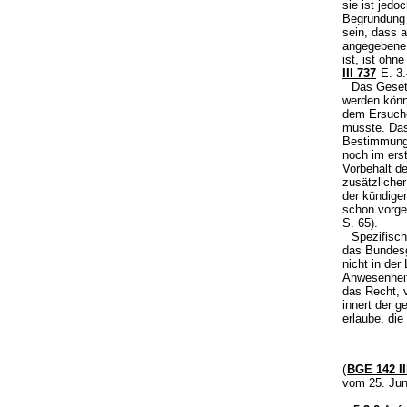
sie ist jedo
Begründung f
sein, dass 
angegebene 
ist, ist ohn
III 737
E. 3.
Das Gesetz
werden könne
dem Ersuche
müsste. Das
Bestimmunge
noch im erst
Vorbehalt d
zusätzliche
der kündige
schon vorge
S. 65).
Spezifisch
das Bundesg
nicht in der
Anwesenheit
das Recht, 
innert der 
erlaube, di
(
BGE 142 II
vom 25. Jun