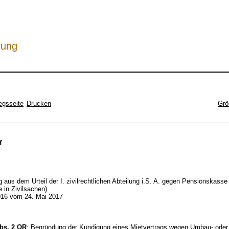
hung
egsseite
Drucken
Grö
f
 aus dem Urteil der I. zivilrechtlichen Abteilung i.S. A. gegen Pensionskasse
 in Zivilsachen)
16 vom 24. Mai 2017
Abs. 2 OR
; Begründung der Kündigung eines Mietvertrags wegen Umbau- oder