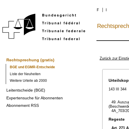
F
I
Rechtsprec
Zurück zur Einsti
Rechtsprechung (gratis)
BGE und EGMR-Entscheide
Liste der Neuheiten
Urteilskop
Weitere Urteile ab 2000
143 III 344
Leitentscheide (BGE)
Expertensuche für Abonnenten
49. Auszug
Abonnement RSS
(Beschwerde
4A_703/20
Regeste
Art. 271 