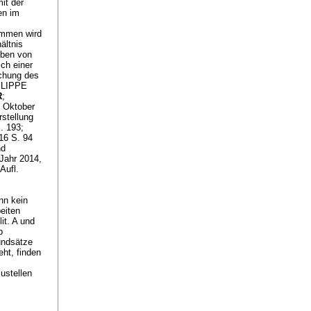
it der
en im
mmen wird
ältnis
eben von
ich einer
chung des
HILIPPE
R
;
, Oktober
stellung
. 193;
16 S. 94
nd
Jahr 2014,
Aufl.
nn kein
eiten
it. A und
b
undsätze
ht, finden
ustellen