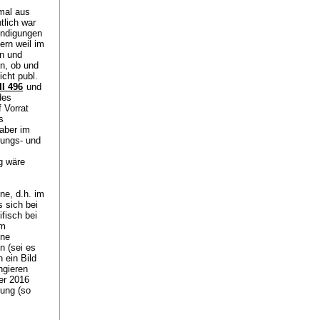
umal aus
tlich war
ndigungen
ern weil im
n und
en, ob und
icht publ.
II 496
und
des
 Vorrat
s
 aber im
rungs- und
g wäre
ne, d.h. im
 sich bei
ifisch bei
im
hne
n (sei es
 ein Bild
ngieren
er 2016
dung (so