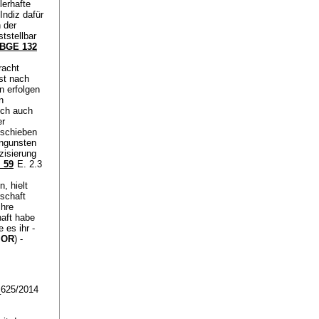
lerhafte
Indiz dafür
 der
tstellbar
BGE 132
racht
st nach
n erfolgen
n
ich auch
er
hschieben
Ungunsten
zisierung
I 59
E. 2.3
, hielt
schaft
ihre
haft habe
ie es ihr -
1 OR
) -
A_625/2014