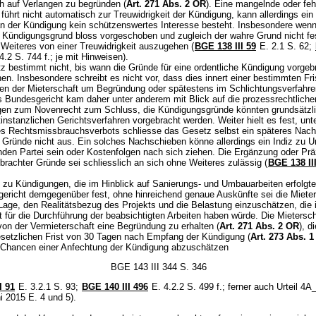
ch auf Verlangen zu begründen (
Art. 271 Abs. 2 OR
). Eine mangelnde oder feh
ührt nicht automatisch zur Treuwidrigkeit der Kündigung, kann allerdings ein 
an der Kündigung kein schützenswertes Interesse besteht. Insbesondere wenn
Kündigungsgrund bloss vorgeschoben und zugleich der wahre Grund nicht fes
e Weiteres von einer Treuwidrigkeit auszugehen (
BGE 138 III 59
E. 2.1 S. 62;
4.2 S. 744 f.; je mit Hinweisen).
 bestimmt nicht, bis wann die Gründe für eine ordentliche Kündigung vorgeb
n. Insbesondere schreibt es nicht vor, dass dies innert einer bestimmten Fri
n der Mieterschaft um Begründung oder spätestens im Schlichtungsverfahre
 Bundesgericht kam daher unter anderem mit Blick auf die prozessrechtliche
n zum Novenrecht zum Schluss, die Kündigungsgründe könnten grundsätzl
instanzlichen Gerichtsverfahren vorgebracht werden. Weiter hielt es fest, unt
es Rechtsmissbrauchsverbots schliesse das Gesetz selbst ein späteres Nac
r Gründe nicht aus. Ein solches Nachschieben könne allerdings ein Indiz zu 
nden Partei sein oder Kostenfolgen nach sich ziehen. Die Ergänzung oder Prä
brachter Gründe sei schliesslich an sich ohne Weiteres zulässig (
BGE 138 II
 zu Kündigungen, die im Hinblick auf Sanierungs- und Umbauarbeiten erfolgten
ericht demgegenüber fest, ohne hinreichend genaue Auskünfte sei die Mieter
 Lage, den Realitätsbezug des Projekts und die Belastung einzuschätzen, die 
 für die Durchführung der beabsichtigten Arbeiten haben würde. Die Mietersc
von der Vermieterschaft eine Begründung zu erhalten (
Art. 271 Abs. 2 OR
), d
gesetzlichen Frist von 30 Tagen nach Empfang der Kündigung (
Art. 273 Abs. 
e Chancen einer Anfechtung der Kündigung abzuschätzen
BGE 143 III 344 S. 346
I 91
E. 3.2.1 S. 93;
BGE 140 III 496
E. 4.2.2 S. 499 f.; ferner auch Urteil 4
i 2015 E. 4 und 5).