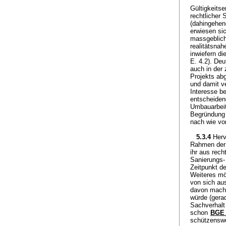
Gültigkeitse
rechtlicher 
(dahingehe
erwiesen si
massgeblich
realitätsnah
inwiefern di
E. 4.2). Deu
auch in der
Projekts abg
und damit ve
Interesse be
entscheiden
Umbauarbeit
Begründung 
nach wie vor
5.3.4
Herv
Rahmen der 
ihr aus rech
Sanierungs-
Zeitpunkt de
Weiteres mö
von sich aus
davon mache
würde (gera
Sachverhalt 
schon
BGE 
schützenswe