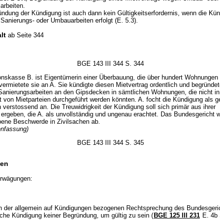
arbeiten.
ndung der Kündigung ist auch dann kein Gültigkeitserfordernis, wenn die Kü
 Sanierungs- oder Umbauarbeiten erfolgt (E. 5.3).
lt
ab Seite 344
BGE 143 III 344 S. 344
onskasse B. ist Eigentümerin einer Überbauung, die über hundert Wohnungen
ermietete sie an A. Sie kündigte diesen Mietvertrag ordentlich und begründet
Sanierungsarbeiten an den Gipsdecken in sämtlichen Wohnungen, die nicht in
 von Mietparteien durchgeführt werden könnten. A. focht die Kündigung als 
verstossend an. Die Treuwidrigkeit der Kündigung soll sich primär aus ihrer
ergeben, die A. als unvollständig und ungenau erachtet. Das Bundesgericht w
bene Beschwerde in Zivilsachen ab.
nfassung)
BGE 143 III 344 S. 345
en
rwägungen:
 der allgemein auf Kündigungen bezogenen Rechtsprechung des Bundesgeric
iche Kündigung keiner Begründung, um gültig zu sein (
BGE 125 III 231
E. 4b 