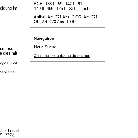
BGE:
138 III 59
,
142 III 91
,
ndigung im
140 III 496
,
125 III 231
mehr...
Artikel: Art. 271 Abs. 2 OR, Art. 271
OR, Art. 273 Abs. 1 OR
Navigation
Neue Suche
 umfasst.
e dies mit
ähnliche Leitentscheide suchen
gegen Treu
eist die
hts bedarf
S. 239);