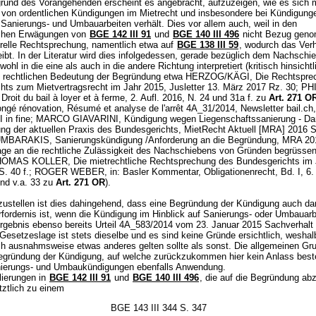
rund des Vorangehenden erscheint es angebracht, aufzuzeigen, wie es sich m
von ordentlichen Kündigungen im Mietrecht und insbesondere bei Kündigung
 Sanierungs- und Umbauarbeiten verhält. Dies vor allem auch, weil in den
ichen Erwägungen von
BGE 142 III 91
und
BGE 140 III 496
nicht Bezug geno
erelle Rechtsprechung, namentlich etwa auf
BGE 138 III 59
, wodurch das Verh
eibt. In der Literatur wird dies infolgedessen, gerade bezüglich dem Nachschi
ohl in die eine als auch in die andere Richtung interpretiert (kritisch hinsichtl
n rechtlichen Bedeutung der Begründung etwa HERZOG/KÄGI, Die Rechtspre
hts zum Mietvertragsrecht im Jahr 2015, Jusletter 13. März 2017 Rz. 30; P
roit du bail à loyer et à ferme, 2. Aufl. 2016, N. 24 und 31a f. zu
Art. 271 O
ongé rénovation, Résumé et analyse de l'arrêt 4A_31/2014, Newsletter bail.ch
 III in fine; MARCO GIAVARINI, Kündigung wegen Liegenschaftssanierung - Dar
ng der aktuellen Praxis des Bundesgerichts, MietRecht Aktuell [MRA] 2016 S
BARAKIS, Sanierungskündigung /Anforderung an die Begründung, MRA 20
sage an die rechtliche Zulässigkeit des Nachschiebens von Gründen begrüsse
OMAS KOLLER, Die mietrechtliche Rechtsprechung des Bundesgerichts im 
. 40 f.; ROGER WEBER, in: Basler Kommentar, Obligationenrecht, Bd. I, 6. 
und v.a. 33 zu
Art. 271 OR
).
zustellen ist dies dahingehend, dass eine Begründung der Kündigung auch da
rfordernis ist, wenn die Kündigung im Hinblick auf Sanierungs- oder Umbauarb
Ergebnis ebenso bereits Urteil 4A_583/2014 vom 23. Januar 2015 Sachverhalt l
 Gesetzeslage ist stets dieselbe und es sind keine Gründe ersichtlich, weshal
ch ausnahmsweise etwas anderes gelten sollte als sonst. Die allgemeinen Gr
egründung der Kündigung, auf welche zurückzukommen hier kein Anlass beste
nierungs- und Umbaukündigungen ebenfalls Anwendung.
lierungen in
BGE 142 III 91
und
BGE 140 III 496
, die auf die Begründung abz
tztlich zu einem
BGE 143 III 344 S. 347