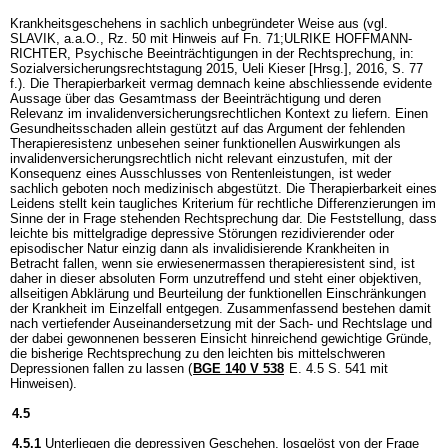
Krankheitsgeschehens in sachlich unbegründeter Weise aus (vgl.
SLAVIK, a.a.O., Rz. 50 mit Hinweis auf Fn. 71;ULRIKE HOFFMANN-
RICHTER, Psychische Beeinträchtigungen in der Rechtsprechung, in:
Sozialversicherungsrechtstagung 2015, Ueli Kieser [Hrsg.], 2016, S. 77
f.). Die Therapierbarkeit vermag demnach keine abschliessende evidente
Aussage über das Gesamtmass der Beeinträchtigung und deren
Relevanz im invalidenversicherungsrechtlichen Kontext zu liefern. Einen
Gesundheitsschaden allein gestützt auf das Argument der fehlenden
Therapieresistenz unbesehen seiner funktionellen Auswirkungen als
invalidenversicherungsrechtlich nicht relevant einzustufen, mit der
Konsequenz eines Ausschlusses von Rentenleistungen, ist weder
sachlich geboten noch medizinisch abgestützt. Die Therapierbarkeit eines
Leidens stellt kein taugliches Kriterium für rechtliche Differenzierungen im
Sinne der in Frage stehenden Rechtsprechung dar. Die Feststellung, dass
leichte bis mittelgradige depressive Störungen rezidivierender oder
episodischer Natur einzig dann als invalidisierende Krankheiten in
Betracht fallen, wenn sie erwiesenermassen therapieresistent sind, ist
daher in dieser absoluten Form unzutreffend und steht einer objektiven,
allseitigen Abklärung und Beurteilung der funktionellen Einschränkungen
der Krankheit im Einzelfall entgegen. Zusammenfassend bestehen damit
nach vertiefender Auseinandersetzung mit der Sach- und Rechtslage und
der dabei gewonnenen besseren Einsicht hinreichend gewichtige Gründe,
die bisherige Rechtsprechung zu den leichten bis mittelschweren
Depressionen fallen zu lassen (
BGE 140 V 538
E. 4.5 S. 541 mit
Hinweisen).
4.5
4.5.1
Unterliegen die depressiven Geschehen, losgelöst von der Frage