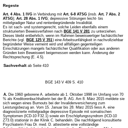
Regeste
Art. 4 Abs. 1 IVG
in Verbindung mit
Art. 6-8 ATSG
(insb.
Art. 7 Abs. 2
ATSG
);
Art. 28 Abs. 1 IVG
; depressive Störungen leicht- bis
mittelgradiger Natur und rentenbegründende Invalidität.
Es ist sach- und systemgerecht, solche Leiden ebenfalls einem
strukturierten Beweisverfahren nach
BGE 141 V 281
zu unterziehen.
Dieses bleibt entbehrlich, wenn im Rahmen beweiswertiger fachärztlicher
Berichte (vgl.
BGE 125 V 351
) eine Arbeitsunfähigkeit in nachvollziehbar
begründeter Weise verneint wird und allfälligen gegenteiligen
Einschätzungen mangels fachärztlicher Qualifikation oder aus anderen
Gründen kein Beweiswert beigemessen werden kann. Änderung der
Rechtsprechung (E. 4.5).
Sachverhalt
ab Seite 410
BGE 143 V 409 S. 410
A.
Die 1960 geborene A. arbeitete ab 1. Oktober 1998 im Umfang von 70
% als Kreditorenbuchhalterin bei der B. AG. Am 8. März 2015 meldete sie
sich wegen eines Burnouts bei der Invalidenversicherung zum
Leistungsbezug an. Vom 15. Januar bis 28. März 2015 liess A. eine
diagnostizierte mittelgradige depressive Episode mit somatischen
Symptomen (ICD-10 F32.1) sowie ein Erschöpfungssyndrom (ICD-10
Z73.0) stationär in der Klinik C. behandeln. Die nachfolgend konsultierte
Psychiaterin Frau Dr. med. D. attestierte eine vollständige