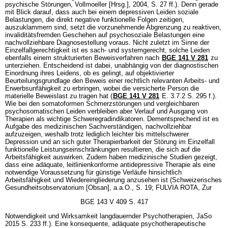
psychische Störungen, Vollmoeller [Hrsg.], 2004, S. 27 ff.). Denn gerade
mit Blick darauf, dass auch bei einem depressiven Leiden soziale
Belastungen, die direkt negative funktionelle Folgen zeitigen,
auszuklammern sind, setzt die vorzunehmende Abgrenzung zu reaktiven,
invaliditätsfremden Geschehen auf psychosoziale Belastungen eine
nachvollziehbare Diagnosestellung voraus. Nicht zuletzt im Sinne der
Einzelfallgerechtigkeit ist es sach- und systemgerecht, solche Leiden
ebenfalls einem strukturierten Beweisverfahren nach
BGE 141 V 281
zu
unterziehen. Entscheidend ist dabei, unabhängig von der diagnostischen
Einordnung ihres Leidens, ob es gelingt, auf objektivierter
Beurteilungsgrundlage den Beweis einer rechtlich relevanten Arbeits- und
Erwerbsunfähigkeit zu erbringen, wobei die versicherte Person die
materielle Beweislast zu tragen hat (
BGE 141 V 281
E. 3.7.2 S. 295 f.).
Wie bei den somatoformen Schmerzstörungen und vergleichbaren
psychosomatischen Leiden verbleiben aber Verlauf und Ausgang von
Therapien als wichtige Schweregradindikatoren. Dementsprechend ist es
Aufgabe des medizinischen Sachverständigen, nachvollziehbar
aufzuzeigen, weshalb trotz lediglich leichter bis mittelschwerer
Depression und an sich guter Therapierbarkeit der Störung im Einzelfall
funktionelle Leistungseinschränkungen resultieren, die sich auf die
Arbeitsfähigkeit auswirken. Zudem haben medizinische Studien gezeigt,
dass eine adäquate, leitlinienkonforme antidepressive Therapie als eine
notwendige Voraussetzung für günstige Verläufe hinsichtlich
Arbeitsfähigkeit und Wiedereingliederung anzusehen ist (Schweizerisches
Gesundheitsobservatorium [Obsan], a.a.O., S. 19; FULVIA ROTA, Zur
BGE 143 V 409 S. 417
Notwendigkeit und Wirksamkeit langdauernder Psychotherapien, JaSo
2015 S. 233 ff.). Eine konsequente, adäquate psychotherapeutische