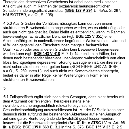
Therapie des depressiven Geschehens ist dabei nach medizinischer
Ansicht wie auch im Rahmen der sozialversicherungsrechtlichen
Schadenminderungspflicht zumutbar (
BGE 127 V 294
E. 4b/cc S. 297;
HAUSOTTER, a.a.O., S. 195).
4.5.3
Aus Gründen der Verhältnismässigkeit kann dort von einem
strukturierten Beweisverfahren abgesehen werden, wo es nicht nötig oder
auch gar nicht geeignet ist. Daher bleibt es entbehrlich, wenn im Rahmen
beweiswertiger fachärztlicher Berichte (vgl.
BGE 125 V 351
) eine
Arbeitsunfähigkeit in nachvollziehbar begründeter Weise verneint wird und
allfälligen gegenteiligen Einschätzungen mangels fachärztlicher
Qualifikation oder aus anderen Gründen kein Beweiswert beigemessen
werden kann (vgl.
BGE 143 V 418
E. 7.1). Namentlich in Fällen, bei
denen nach bestehender Aktenlage überwiegend wahrscheinlich von einer
bloss leichtgradigen depressiven Störung auszugehen ist, die ihrerseits
nicht schon als chronifiziert gelten kann (SCHLEIFER UND ANDERE,
a.a.O., S. 269 unten f.) und auch nicht mit Komorbiditäten einhergeht,
bedarf es daher in aller Regel keiner Weiterungen in Form eines
strukturierten Beweisverfahrens.
5.
5.1
Fallspezifisch ergibt sich nach dem Gesagten, dass nicht bereits mit
dem Argument der fehlenden Therapieresistenz eine
invalidenversicherungsrechtlich relevante psychische
Gesundheitsschädigung auszuschliessen ist. Mit der IV-Stelle kann aber
dennoch nicht aufgrund der bestehenden Aktenlage auf einen Anspruch
auf eine ganze Rente begründende Invalidität geschlossen werden.
Insoweit ist die Beschwerde begründet (
Art. 61 lit. c ATSG
i.V.m.
Art. 95
lit. a BGG
;
BGE 135 II 369
E. 3.1 in fine S. 373;
BGE 135 V 23
E. 2 S.