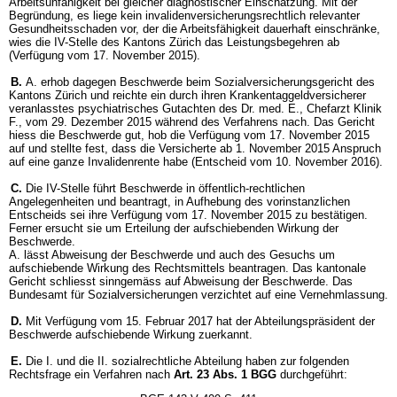
Arbeitsunfähigkeit bei gleicher diagnostischer Einschätzung. Mit der
Begründung, es liege kein invalidenversicherungsrechtlich relevanter
Gesundheitsschaden vor, der die Arbeitsfähigkeit dauerhaft einschränke,
wies die IV-Stelle des Kantons Zürich das Leistungsbegehren ab
(Verfügung vom 17. November 2015).
B.
A. erhob dagegen Beschwerde beim Sozialversicherungsgericht des
Kantons Zürich und reichte ein durch ihren Krankentaggeldversicherer
veranlasstes psychiatrisches Gutachten des Dr. med. E., Chefarzt Klinik
F., vom 29. Dezember 2015 während des Verfahrens nach. Das Gericht
hiess die Beschwerde gut, hob die Verfügung vom 17. November 2015
auf und stellte fest, dass die Versicherte ab 1. November 2015 Anspruch
auf eine ganze Invalidenrente habe (Entscheid vom 10. November 2016).
C.
Die IV-Stelle führt Beschwerde in öffentlich-rechtlichen
Angelegenheiten und beantragt, in Aufhebung des vorinstanzlichen
Entscheids sei ihre Verfügung vom 17. November 2015 zu bestätigen.
Ferner ersucht sie um Erteilung der aufschiebenden Wirkung der
Beschwerde.
A. lässt Abweisung der Beschwerde und auch des Gesuchs um
aufschiebende Wirkung des Rechtsmittels beantragen. Das kantonale
Gericht schliesst sinngemäss auf Abweisung der Beschwerde. Das
Bundesamt für Sozialversicherungen verzichtet auf eine Vernehmlassung.
D.
Mit Verfügung vom 15. Februar 2017 hat der Abteilungspräsident der
Beschwerde aufschiebende Wirkung zuerkannt.
E.
Die I. und die II. sozialrechtliche Abteilung haben zur folgenden
Rechtsfrage ein Verfahren nach
Art. 23 Abs. 1 BGG
durchgeführt: