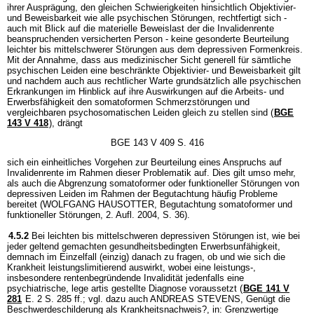
ihrer Ausprägung, den gleichen Schwierigkeiten hinsichtlich Objektivier-
und Beweisbarkeit wie alle psychischen Störungen, rechtfertigt sich -
auch mit Blick auf die materielle Beweislast der die Invalidenrente
beanspruchenden versicherten Person - keine gesonderte Beurteilung
leichter bis mittelschwerer Störungen aus dem depressiven Formenkreis.
Mit der Annahme, dass aus medizinischer Sicht generell für sämtliche
psychischen Leiden eine beschränkte Objektivier- und Beweisbarkeit gilt
und nachdem auch aus rechtlicher Warte grundsätzlich alle psychischen
Erkrankungen im Hinblick auf ihre Auswirkungen auf die Arbeits- und
Erwerbsfähigkeit den somatoformen Schmerzstörungen und
vergleichbaren psychosomatischen Leiden gleich zu stellen sind (
BGE
143 V 418
), drängt
BGE 143 V 409 S. 416
sich ein einheitliches Vorgehen zur Beurteilung eines Anspruchs auf
Invalidenrente im Rahmen dieser Problematik auf. Dies gilt umso mehr,
als auch die Abgrenzung somatoformer oder funktioneller Störungen von
depressiven Leiden im Rahmen der Begutachtung häufig Probleme
bereitet (WOLFGANG HAUSOTTER, Begutachtung somatoformer und
funktioneller Störungen, 2. Aufl. 2004, S. 36).
4.5.2
Bei leichten bis mittelschweren depressiven Störungen ist, wie bei
jeder geltend gemachten gesundheitsbedingten Erwerbsunfähigkeit,
demnach im Einzelfall (einzig) danach zu fragen, ob und wie sich die
Krankheit leistungslimitierend auswirkt, wobei eine leistungs-,
insbesondere rentenbegründende Invalidität jedenfalls eine
psychiatrische, lege artis gestellte Diagnose voraussetzt (
BGE 141 V
281
E. 2 S. 285 ff.; vgl. dazu auch ANDREAS STEVENS, Genügt die
Beschwerdeschilderung als Krankheitsnachweis?, in: Grenzwertige