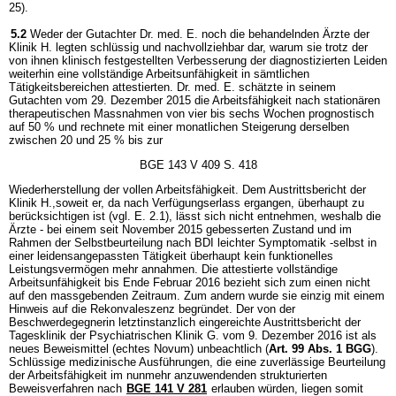
25).
5.2
Weder der Gutachter Dr. med. E. noch die behandelnden Ärzte der
Klinik H. legten schlüssig und nachvollziehbar dar, warum sie trotz der
von ihnen klinisch festgestellten Verbesserung der diagnostizierten Leiden
weiterhin eine vollständige Arbeitsunfähigkeit in sämtlichen
Tätigkeitsbereichen attestierten. Dr. med. E. schätzte in seinem
Gutachten vom 29. Dezember 2015 die Arbeitsfähigkeit nach stationären
therapeutischen Massnahmen von vier bis sechs Wochen prognostisch
auf 50 % und rechnete mit einer monatlichen Steigerung derselben
zwischen 20 und 25 % bis zur
BGE 143 V 409 S. 418
Wiederherstellung der vollen Arbeitsfähigkeit. Dem Austrittsbericht der
Klinik H.,soweit er, da nach Verfügungserlass ergangen, überhaupt zu
berücksichtigen ist (vgl. E. 2.1), lässt sich nicht entnehmen, weshalb die
Ärzte - bei einem seit November 2015 gebesserten Zustand und im
Rahmen der Selbstbeurteilung nach BDI leichter Symptomatik -selbst in
einer leidensangepassten Tätigkeit überhaupt kein funktionelles
Leistungsvermögen mehr annahmen. Die attestierte vollständige
Arbeitsunfähigkeit bis Ende Februar 2016 bezieht sich zum einen nicht
auf den massgebenden Zeitraum. Zum andern wurde sie einzig mit einem
Hinweis auf die Rekonvaleszenz begründet. Der von der
Beschwerdegegnerin letztinstanzlich eingereichte Austrittsbericht der
Tagesklinik der Psychiatrischen Klinik G. vom 9. Dezember 2016 ist als
neues Beweismittel (echtes Novum) unbeachtlich (
Art. 99 Abs. 1 BGG
).
Schlüssige medizinische Ausführungen, die eine zuverlässige Beurteilung
der Arbeitsfähigkeit im nunmehr anzuwendenden strukturierten
Beweisverfahren nach
BGE 141 V 281
erlauben würden, liegen somit