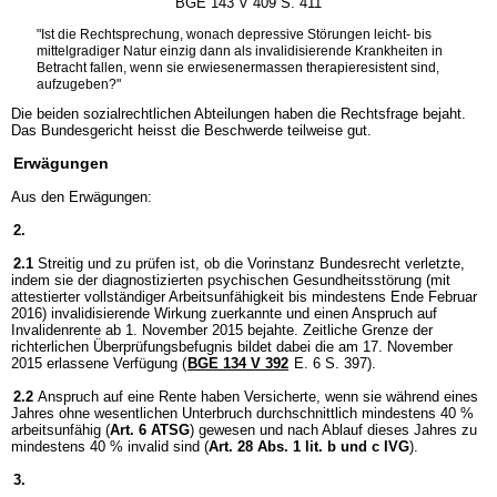
BGE 143 V 409 S. 411
"Ist die Rechtsprechung, wonach depressive Störungen leicht- bis
mittelgradiger Natur einzig dann als invalidisierende Krankheiten in
Betracht fallen, wenn sie erwiesenermassen therapieresistent sind,
aufzugeben?"
Die beiden sozialrechtlichen Abteilungen haben die Rechtsfrage bejaht.
Das Bundesgericht heisst die Beschwerde teilweise gut.
Erwägungen
Aus den Erwägungen:
2.
2.1
Streitig und zu prüfen ist, ob die Vorinstanz Bundesrecht verletzte,
indem sie der diagnostizierten psychischen Gesundheitsstörung (mit
attestierter vollständiger Arbeitsunfähigkeit bis mindestens Ende Februar
2016) invalidisierende Wirkung zuerkannte und einen Anspruch auf
Invalidenrente ab 1. November 2015 bejahte. Zeitliche Grenze der
richterlichen Überprüfungsbefugnis bildet dabei die am 17. November
2015 erlassene Verfügung (
BGE 134 V 392
E. 6 S. 397).
2.2
Anspruch auf eine Rente haben Versicherte, wenn sie während eines
Jahres ohne wesentlichen Unterbruch durchschnittlich mindestens 40 %
arbeitsunfähig (
Art. 6 ATSG
) gewesen und nach Ablauf dieses Jahres zu
mindestens 40 % invalid sind (
Art. 28 Abs. 1 lit. b und c IVG
).
3.