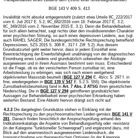
BGE 143 V 409 S. 413
Invalidität nicht absolut entgegensteht (zuletzt etwa Urteile 8C_222/2017
vom 6. Juli 2017 E. 5.2; 9C_682/2016 vom 16. Februar 2017 E. 3.2;
8C_349/2016 vom 2. November 2015 E. 3.1). Denn die Behandelbarkeit,
für sich allein betrachtet, sagt nichts über den invalidisierenden Charakter
einer psychischen Störung, so auch eines depressiven Leidens, aus (vgl.
auch RAHEL SAGER, Die bundesgerichtliche Rechtsprechung betreffend
Depressionen, SZS 2015 S. 308 ff., 317 f. Ziff. 5.2). Aus diesem
Grundsatzurteil geht weiter hervor, dass in jedem Einzelfall eine
Beeinträchtigung der Erwerbsfähigkeit unabhängig von der diagnostischen
Einordnung eines Leidens und grundsätzlich unbesehen der Ätiologie
ausgewiesen und in ihrem Ausmass bestimmt sein muss. Entscheidend
ist die Frage, ob es der versicherten Person zumutbar ist, eine
Arbeitsleistung zu erbringen, was sich nach einem weitgehend
objektivierten Massstab beurteilt (
BGE 127 V 294
E. 4b/cc S. 297 f. in
fine; wiedergegeben in
BGE 139 V 547
E. 5.2 S. 555). Die objektivierte
Zumutbarkeitsbeurteilung fand in
Art. 7 Abs. 2 ATSG
ihren gesetzlichen
Niederschlag. Die in
BGE 127 V 294
getroffenen grundsätzlichen
Aussagen zur Behandelbarkeit einer psychischen Erkrankung haben
weiterhin Bestand. Eine Abkehr hiervon drängt sich nicht auf.
4.2.2
Die dargelegten Grundsätze stehen in Einklang mit der
Rechtsprechung zu den psychosomatischen Leiden gemäss
BGE 141 V
281
. Danach finden hinsichtlich der Anspruchsprüfung anhand des
Indikatorenkatalogs die Aspekte von Behandlungserfolg oder -resistenz
(in der Kategorie "funktioneller Schweregrad") und ergänzend dazu, mit
Blick auf den anamnestisch ausgewiesenen Leidensdruck, die
Inanspruchnahme von therapeutischen Optionen (in der Kategorie