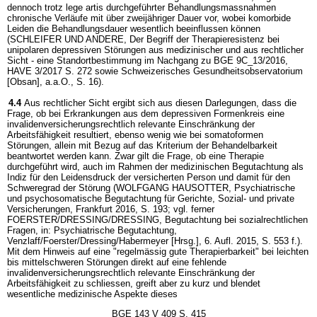
dennoch trotz lege artis durchgeführter Behandlungsmassnahmen
chronische Verläufe mit über zweijähriger Dauer vor, wobei komorbide
Leiden die Behandlungsdauer wesentlich beeinflussen können
(SCHLEIFER UND ANDERE, Der Begriff der Therapieresistenz bei
unipolaren depressiven Störungen aus medizinischer und aus rechtlicher
Sicht - eine Standortbestimmung im Nachgang zu BGE 9C_13/2016,
HAVE 3/2017 S. 272 sowie Schweizerisches Gesundheitsobservatorium
[Obsan], a.a.O., S. 16).
4.4
Aus rechtlicher Sicht ergibt sich aus diesen Darlegungen, dass die
Frage, ob bei Erkrankungen aus dem depressiven Formenkreis eine
invalidenversicherungsrechtlich relevante Einschränkung der
Arbeitsfähigkeit resultiert, ebenso wenig wie bei somatoformen
Störungen, allein mit Bezug auf das Kriterium der Behandelbarkeit
beantwortet werden kann. Zwar gilt die Frage, ob eine Therapie
durchgeführt wird, auch im Rahmen der medizinischen Begutachtung als
Indiz für den Leidensdruck der versicherten Person und damit für den
Schweregrad der Störung (WOLFGANG HAUSOTTER, Psychiatrische
und psychosomatische Begutachtung für Gerichte, Sozial- und private
Versicherungen, Frankfurt 2016, S. 193; vgl. ferner
FOERSTER/DRESSING/DRESSING, Begutachtung bei sozialrechtlichen
Fragen, in: Psychiatrische Begutachtung,
Venzlaff/Foerster/Dressing/Habermeyer [Hrsg.], 6. Aufl. 2015, S. 553 f.).
Mit dem Hinweis auf eine "regelmässig gute Therapierbarkeit" bei leichten
bis mittelschweren Störungen direkt auf eine fehlende
invalidenversicherungsrechtlich relevante Einschränkung der
Arbeitsfähigkeit zu schliessen, greift aber zu kurz und blendet
wesentliche medizinische Aspekte dieses
BGE 143 V 409 S. 415