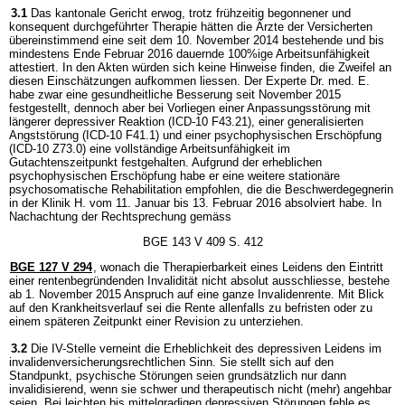
3.1
Das kantonale Gericht erwog, trotz frühzeitig begonnener und
konsequent durchgeführter Therapie hätten die Ärzte der Versicherten
übereinstimmend eine seit dem 10. November 2014 bestehende und bis
mindestens Ende Februar 2016 dauernde 100%ige Arbeitsunfähigkeit
attestiert. In den Akten würden sich keine Hinweise finden, die Zweifel an
diesen Einschätzungen aufkommen liessen. Der Experte Dr. med. E.
habe zwar eine gesundheitliche Besserung seit November 2015
festgestellt, dennoch aber bei Vorliegen einer Anpassungsstörung mit
längerer depressiver Reaktion (ICD-10 F43.21), einer generalisierten
Angststörung (ICD-10 F41.1) und einer psychophysischen Erschöpfung
(ICD-10 Z73.0) eine vollständige Arbeitsunfähigkeit im
Gutachtenszeitpunkt festgehalten. Aufgrund der erheblichen
psychophysischen Erschöpfung habe er eine weitere stationäre
psychosomatische Rehabilitation empfohlen, die die Beschwerdegegnerin
in der Klinik H. vom 11. Januar bis 13. Februar 2016 absolviert habe. In
Nachachtung der Rechtsprechung gemäss
BGE 143 V 409 S. 412
BGE 127 V 294
, wonach die Therapierbarkeit eines Leidens den Eintritt
einer rentenbegründenden Invalidität nicht absolut ausschliesse, bestehe
ab 1. November 2015 Anspruch auf eine ganze Invalidenrente. Mit Blick
auf den Krankheitsverlauf sei die Rente allenfalls zu befristen oder zu
einem späteren Zeitpunkt einer Revision zu unterziehen.
3.2
Die IV-Stelle verneint die Erheblichkeit des depressiven Leidens im
invalidenversicherungsrechtlichen Sinn. Sie stellt sich auf den
Standpunkt, psychische Störungen seien grundsätzlich nur dann
invalidisierend, wenn sie schwer und therapeutisch nicht (mehr) angehbar
seien. Bei leichten bis mittelgradigen depressiven Störungen fehle es