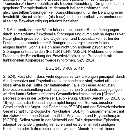
"Konsistenz") beweisrechtlich als Indizien Beachtung. Die grundsätzlich
gegebene Therapierbarkeit ist demnach bei somatoformen und
gleichgestellten Störungen kein Ausschlussgrund für die Bejahung einer
Invalidität. Sie ist vielmehr (als Indiz) in die gesamthaft vorzunehmende
allseitige Beweiswürdigung miteinzubeziehen.
4.3
Aus medizinischer Warte können funktionelle Beeinträchtigungen
durch somatoforme/funktionelle Störungen und durch solche depressiver
Natur gleich gross sein. Die Objektivier- und Beweisbarkeit ist bei der
Feststellung somatoformer Störungen und vergleichbarer Leiden
eingeschränkt, worin sie sich aber nicht von anderen psychischen
Störungen unterscheiden (PETER HENNINGSEN, Probleme und offene
Fragen in der Beurteilung der Erwerbsfähigkeit bei Probanden mit
funktionellen Körperbeschwerdesyndromen, SZS 2014
BGE 143 V 409 S. 414
S. 524). Fest steht, dass viele depressive Erkrankungen prinzipiell durch
Antidepressiva und Psychotherapie behandelbar sind, wobei offenbar
bloss etwa in der Hälfte der behandelten Fälle von einer adäquaten
Depressionsbehandlung nach psychiatrischen Standards ausgegangen
werden kann (Schweizerisches Gesundheitsobservatorium [Obsan],
Depressionen in der Schweizer Bevölkerung, Obsan-Bericht 56, 2013, S.
16; vgl. auch die Behandlungsempfehlungen der Schweizerischen
Gesellschaft für Angst und Depression [SGAD] und der Schweizerischen
Gesellschaft für Biologische Psychiatrie [SGBP] in Zusammenarbeit mit
der Schweizerischen Gesellschaft für Psychiatrie und Psychotherapie
[SGPP]). Selbst wenn in der Mehrzahl der Fälle depressive Episoden,
adäquat behandelt, günstig verlaufen und es zu einer vollständigen
Remission oder Teilremission innert weniger Monate kommt, liegen