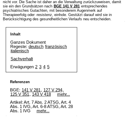
nicht vor. Die Sache ist daher an die Verwaltung zurückzuweisen, damit
sie ein den Grundsätzen nach
BGE 141 V 281
entsprechendes
psychiatrisches Gutachten, mit besonderem Augenmerk auf
Therapieerfolg oder -resistenz, einhole. Gestützt darauf wird sie in
Berücksichtigung des gesundheitlichen Verlaufs neu entscheiden.
Inhalt
Ganzes Dokument
Regeste:
deutsch
französisch
italienisch
Sachverhalt
Erwägungen
2
3
4
5
Referenzen
BGE:
141 V 281
,
127 V 294
,
125 V 351
,
143 V 418
mehr...
Artikel: Art. 7 Abs. 2 ATSG, Art. 4
Abs. 1 IVG,
Art. 6-8 ATSG
, Art. 28
Abs. 1 IVG
mehr...