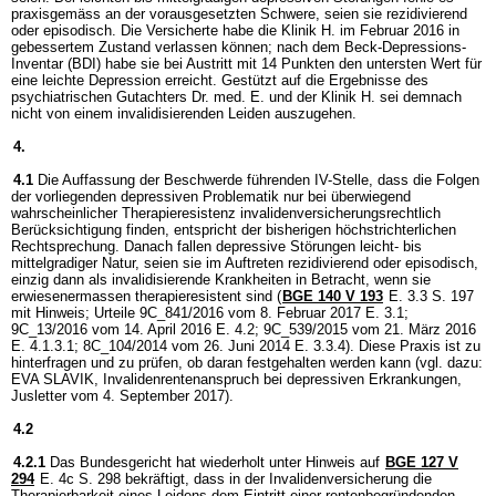
praxisgemäss an der vorausgesetzten Schwere, seien sie rezidivierend
oder episodisch. Die Versicherte habe die Klinik H. im Februar 2016 in
gebessertem Zustand verlassen können; nach dem Beck-Depressions-
Inventar (BDI) habe sie bei Austritt mit 14 Punkten den untersten Wert für
eine leichte Depression erreicht. Gestützt auf die Ergebnisse des
psychiatrischen Gutachters Dr. med. E. und der Klinik H. sei demnach
nicht von einem invalidisierenden Leiden auszugehen.
4.
4.1
Die Auffassung der Beschwerde führenden IV-Stelle, dass die Folgen
der vorliegenden depressiven Problematik nur bei überwiegend
wahrscheinlicher Therapieresistenz invalidenversicherungsrechtlich
Berücksichtigung finden, entspricht der bisherigen höchstrichterlichen
Rechtsprechung. Danach fallen depressive Störungen leicht- bis
mittelgradiger Natur, seien sie im Auftreten rezidivierend oder episodisch,
einzig dann als invalidisierende Krankheiten in Betracht, wenn sie
erwiesenermassen therapieresistent sind (
BGE 140 V 193
E. 3.3 S. 197
mit Hinweis; Urteile 9C_841/2016 vom 8. Februar 2017 E. 3.1;
9C_13/2016 vom 14. April 2016 E. 4.2; 9C_539/2015 vom 21. März 2016
E. 4.1.3.1; 8C_104/2014 vom 26. Juni 2014 E. 3.3.4). Diese Praxis ist zu
hinterfragen und zu prüfen, ob daran festgehalten werden kann (vgl. dazu:
EVA SLAVIK, Invalidenrentenanspruch bei depressiven Erkrankungen,
Jusletter vom 4. September 2017).
4.2
4.2.1
Das Bundesgericht hat wiederholt unter Hinweis auf
BGE 127 V
294
E. 4c S. 298 bekräftigt, dass in der Invalidenversicherung die
Therapierbarkeit eines Leidens dem Eintritt einer rentenbegründenden