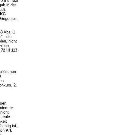
vom 8. Mai
ab in der
53).
hKG
Gegenteil,
33 Abs. 1
" - die
len, nicht
Erben,
72 III 113
erlöschen
s
en
nkurs, 2.
sen
chdem er
 nicht
 reale
hkeit
chtig ist,
nach
Art.
t