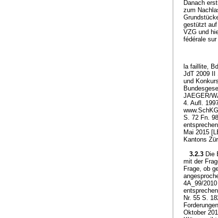
Danach erst
zum Nachlas
Grundstücke
gestützt au
VZG und hie
fédérale sur
la faillite, 
JdT 2009 II
und Konkurs
Bundesgeset
JAEGER/WAL
4. Aufl. 199
www.SchKG26
S. 72 Fn. 9
entsprechen
Mai 2015 [LB
Kantons Züri
3.2.3
Die 
mit der Frag
Frage, ob g
angesproche
4A_99/2010 
entsprechen
Nr. 55 S. 1
Forderungen 
Oktober 201