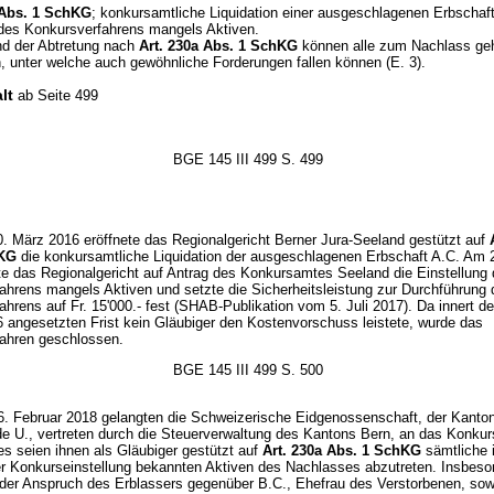
 Abs. 1 SchKG
; konkursamtliche Liquidation einer ausgeschlagenen Erbschaft
 des Konkursverfahrens mangels Aktiven.
d der Abtretung nach
Art. 230a Abs. 1 SchKG
können alle zum Nachlass ge
n, unter welche auch gewöhnliche Forderungen fallen können (E. 3).
lt
ab Seite 499
BGE 145 III 499 S. 499
. März 2016 eröffnete das Regionalgericht Berner Jura-Seeland gestützt auf
hKG
die konkursamtliche Liquidation der ausgeschlagenen Erbschaft A.C. Am 2
te das Regionalgericht auf Antrag des Konkursamtes Seeland die Einstellung
ahrens mangels Aktiven und setzte die Sicherheitsleistung zur Durchführung 
hrens auf Fr. 15'000.- fest (SHAB-Publikation vom 5. Juli 2017). Da innert d
16 angesetzten Frist kein Gläubiger den Kostenvorschuss leistete, wurde das
ahren geschlossen.
BGE 145 III 499 S. 500
. Februar 2018 gelangten die Schweizerische Eidgenossenschaft, der Kanto
e U., vertreten durch die Steuerverwaltung des Kantons Bern, an das Konku
es seien ihnen als Gläubiger gestützt auf
Art. 230a Abs. 1 SchKG
sämtliche 
er Konkurseinstellung bekannten Aktiven des Nachlasses abzutreten. Insbeso
 der Anspruch des Erblassers gegenüber B.C., Ehefrau des Verstorbenen, sow