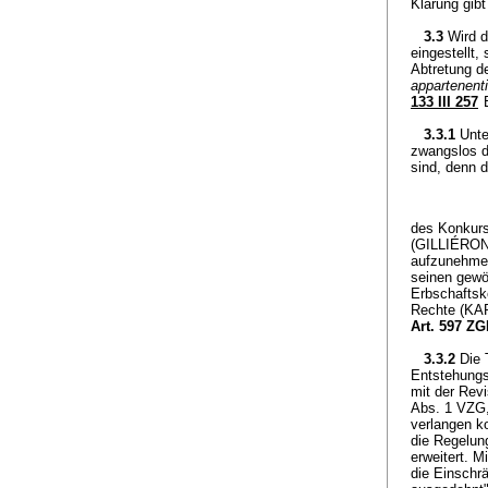
Klärung gibt
3.3
Wird d
eingestellt
Abtretung d
appartenenti 
133 III 257
E
3.3.1
Unte
zwangslos d
sind, denn d
des Konkurs
(GILLIÉRON,
aufzunehmen
seinen gewö
Erbschaftsk
Rechte (KAR
Art. 597 Z
3.3.2
Die 
Entstehungs
mit der Rev
Abs. 1 VZG,
verlangen k
die Regelun
erweitert. M
die Einschr