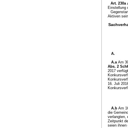
Art. 230a
Einstellung
Gegenstan
Aktiven sei
Sachverha
A.
A.a
Am 30
Abs. 2 Sc
2017 verfüg
Konkursverf
Konkursverfa
16. Juli 20
Konkursverf
A.b
Am 16
die Gemeind
verlangten, 
Zeitpunkt d
seien ihnen