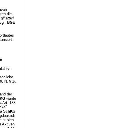
iven
ten die
li attivi
(vgl.
BGE
rtlautes
arisiert
en
rfahren
sönliche
9, N. 9 zu
and der
hKG
wurde
aArt. 133
cke"
30a SchKG
gsbereich
tigt sich
e Aktiven