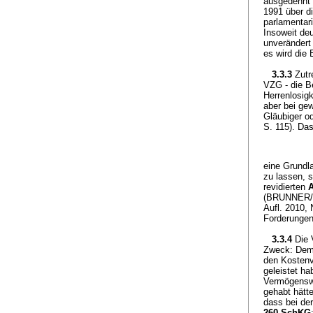
ausgedehnt"
1991 über di
parlamentar
Insoweit de
unverändert
es wird die 
3.3.3
Zutr
VZG - die B
Herrenlosigk
aber bei ge
Gläubiger od
S. 115). Da
eine Grundl
zu lassen, 
revidierten
A
(BRUNNER/B
Aufl. 2010,
Forderungen
3.3.4
Die 
Zweck: Dem G
den Kostenv
geleistet ha
Vermögensw
gehabt hätt
dass bei de
260 SchKG