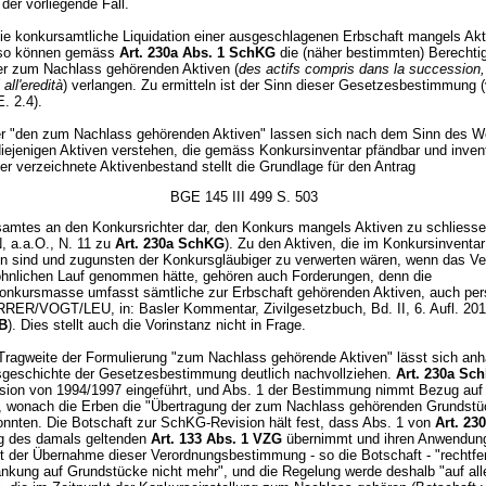
 der vorliegende Fall.
ie konkursamtliche Liquidation einer ausgeschlagenen Erbschaft mangels Akt
, so können gemäss
Art. 230a Abs. 1 SchKG
die (näher bestimmten) Berechtig
er zum Nachlass gehörenden Aktiven (
des actifs compris dans la succession, g
all'eredità
) verlangen. Zu ermitteln ist der Sinn dieser Gesetzesbestimmung 
. 2.4).
r "den zum Nachlass gehörenden Aktiven" lassen sich nach dem Sinn des Wo
iejenigen Aktiven verstehen, die gemäss Konkursinventar pfändbar und invent
er verzeichnete Aktivenbestand stellt die Grundlage für den Antrag
BGE 145 III 499 S. 503
amtes an den Konkursrichter dar, den Konkurs mangels Aktiven zu schliess
 a.a.O., N. 11 zu
Art. 230a SchKG
). Zu den Aktiven, die im Konkursinventar
 sind und zugunsten der Konkursgläubiger zu verwerten wären, wenn das Ve
hnlichen Lauf genommen hätte, gehören auch Forderungen, denn die
onkursmasse umfasst sämtliche zur Erbschaft gehörenden Aktiven, auch per
RER/VOGT/LEU, in: Basler Kommentar, Zivilgesetzbuch, Bd. II, 6. Aufl. 201
GB
). Dies stellt auch die Vorinstanz nicht in Frage.
Tragweite der Formulierung "zum Nachlass gehörende Aktiven" lässt sich anh
geschichte der Gesetzesbestimmung deutlich nachvollziehen.
Art. 230a Sc
ision von 1994/1997 eingeführt, und Abs. 1 der Bestimmung nimmt Bezug auf 
 wonach die Erben die "Übertragung der zum Nachlass gehörenden Grundstü
onnten. Die Botschaft zur SchKG-Revision hält fest, dass Abs. 1 von
Art. 2
g des damals geltenden
Art. 133 Abs. 1 VZG
übernimmt und ihren Anwendun
it der Übernahme dieser Verordnungsbestimmung - so die Botschaft - "rechtfer
änkung auf Grundstücke nicht mehr", und die Regelung werde deshalb "auf all