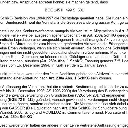
rungen bzw. Ansprüche abtreten könne; sie machen geltend, dass
BGE 145 III 499 S. 501
r SchKG-Revision von 1994/1997 die Rechtslage geändert habe. Sie rügen ein
von Bundesrecht, weil die Vorinstanz die Gesetzesänderung ausser Acht gela
nstellung des Konkursverfahrens mangels Aktiven ist im Allgemeinen in
Art.
ndere Fälle - wie bei ausgeschlagener Erbschaft - in
Art. 230a SchKG
geregel
amtliche Liquidation einer ausgeschlagenen Erbschaft mangels Aktiven eingest
Erben die Abtretung der zum Nachlass gehörenden Aktiven an die Erbengeme
elne Erben verlangen, wenn sie sich bereit erklären, die persönliche Schuldpfli
ungen und die nicht gedeckten Liquidationskosten zu übernehmen. Macht kein
iesem Recht Gebrauch, so können es die Gläubiger und nach ihnen Dritte, die
eltend machen, ausüben (
Art. 230a Abs. 1 SchKG
; Fassung gemäss Ziff. I d
zes vom 16. Dezember 1994, in Kraft seit dem 1. Januar 1997).
punkt ist einzig, was unter den "zum Nachlass gehörenden Aktiven" zu versteh
nstand einer Abtretung nach
Art. 230a Abs. 1 SchKG
sein können.
 Auffassung der Vorinstanz hat die revidierte Bestimmung nichts an der zu a
Kraft bis 31. Dezember 1996; AS 1996 2900) der Verordnung des Bundesgerich
über die Zwangsverwertung von Grundstücken (VZG; SR 281.42) ergangenen
ung (
BGE 72 III 113
) geändert, wonach gewöhnliche Forderungen nicht Gege
ung sein können, sondern erlöschen sollen. Die Vorinstanz stützt sich dabei 
g von GASSER (Die Liquidation nach
Art. 230a SchKG
, in: Schuldbetreibung
Wandel, 2000, S. 55) und VOUILLOZ in: Commentaire romand, Poursuite et fai
zu
Art. 230a SchKG
.
Beschwerdeführer halten die andere in der Lehre vertretene Auffassung entge