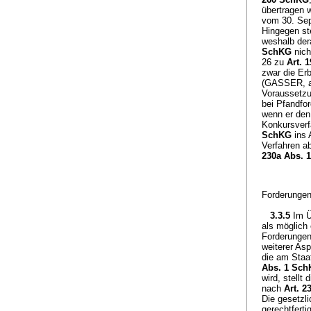
übertragen 
vom 30. Sep
Hingegen s
weshalb der
SchKG
nich
26 zu
Art. 
zwar die Er
(GASSER, a.
Voraussetzun
bei Pfandfo
wenn er den
Konkursverf
SchKG
ins A
Verfahren a
230a Abs. 
Forderungen
3.3.5
Im Ü
als möglich
Forderungen
weiterer As
die am Staa
Abs. 1 Sc
wird, stellt
nach
Art. 
Die gesetzl
gerechtferti