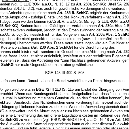
werden (vgl. GILLIÉRON, a.a.O., N. 13, 17 zu
Art. 230a SchKG
; Urteil 5A_28
tember 2013 E. 3.2), was auch für gewöhnliche Forderungen ohne weiteres mö
tehen Anfechtungsansprüche nach
Art. 285 ff. SchKG
originär der Konkursma
artige Ansprüche - zufolge Einstellung des Konkursverfahrens - nach
Art. 230
t abgetreten werden können (GASSER, a.a.O., S. 55; vgl. GILLIÉRON, a.a.O.
193 SchKG
). Sodann kann ein Gläubiger im Verfahren nach
Art. 230a Abs. 1
bschaftsaktiven verlangen, jedoch ist den Erben zwingend der Vorrang einzu
a.O., S. 56). Schliesslich ist für das Vorgehen nach
Art. 230a Abs. 1 SchK
g, dass die nicht gedeckten Liquidationskosten (sowie die persönliche Schul
rderungen) übernommen werden. Diese Voraussetzungen wird ein Gläubiger a
 Kostenvorschuss (
Art. 230 Abs. 2 SchKG
) für die Durchführung des
ahrens nicht leisten will, sondern ein Gesuch um eine Abtretung nach
Art. 23
uge fasst. Indes ist nicht ersichtlich, inwiefern aus der rechtlichen Eigenart d
bzuleiten sei, dass die Abtretung der "zum Nachlass gehörenden Aktiven" g
1 SchKG
nur reale Gegenstände, nicht aber gewöhnliche
BGE 145 III 499 S. 505
 erfassen kann. Darauf haben die Beschwerdeführer zu Recht hingewiesen.
brigen wird bereits in
BGE 72 III 113
(S. 115 am Ende) der Übergang von For
 erachtet. Wenn das Bundesgericht damals festgehalten hat, dass "höchstens
, zumal in Verbindung mit einem Grundstück, an den Staat fallen können", k
pekt zum Ausdruck. Das Nichterlöschen einer Forderung hat insoweit auch de
t hängen gebliebenen Kosten zu decken. Wenn der Anwendungsbereich durc
hKG
ausgeweitet und die Abtretung aller zum Nachlass gehörenden Aktiven erm
 dies eine Erleichterung dar, um offene Liquidationskosten im Rahmen des Ver
230a SchKG
zu vermeiden (vgl. BRUNNER/BOLLER, a.a.O., N. 18 zu
Art. 19
iche Ausweitung des Anwendungsbereiches kann auch unter diesem Blickwink
gt werden, und sie führt jedenfalls nicht zu einem sinnwidrigen oder stossende