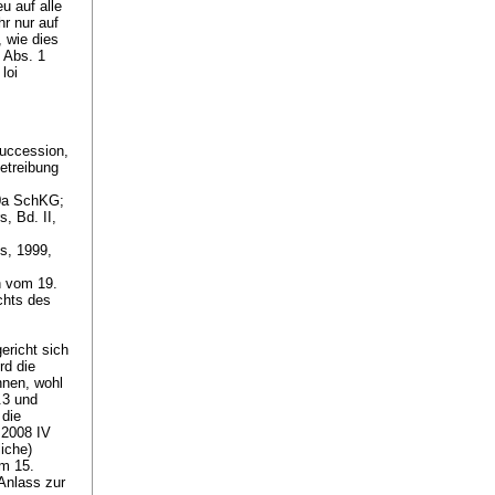
u auf alle
r nur auf
 wie dies
 Abs. 1
loi
uccession,
etreibung
30a SchKG;
 Bd. II,
s, 1999,
h vom 19.
chts des
ericht sich
rd die
nen, wohl
.3 und
 die
 2008 IV
iche)
om 15.
Anlass zur