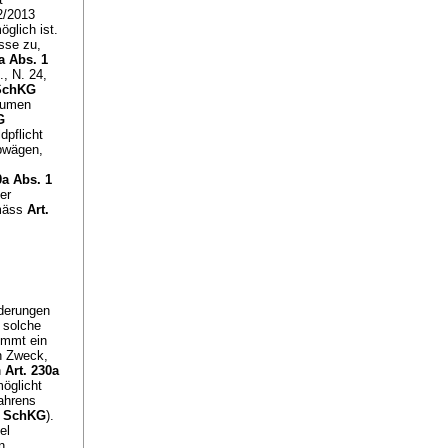
2/2013
glich ist.
sse zu,
a Abs. 1
, N. 24,
 SchKG
räumen
G
dpflicht
bwägen,
0a Abs. 1
er
emäss
Art.
derungen
 solche
ommt ein
n Zweck,
h
Art. 230a
öglicht
fahrens
3 SchKG
).
el
n