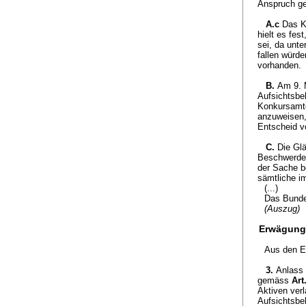
Anspruch ge
A.c
Das K
hielt es fes
sei, da unt
fallen würd
vorhanden.
B.
Am 9. 
Aufsichtsbe
Konkursamte
anzuweisen,
Entscheid v
C.
Die Gl
Beschwerdef
der Sache b
sämtliche i
(...)
Das Bunde
(Auszug)
Erwägung
Aus den E
3.
Anlass 
gemäss
Art
Aktiven ver
Aufsichtsbe