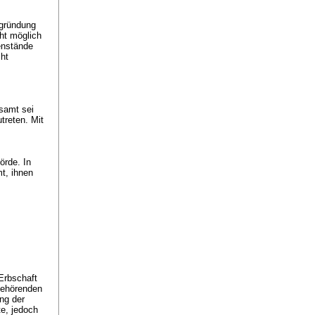
egründung
ht möglich
enstände
cht
s
samt sei
treten. Mit
örde. In
t, ihnen
Erbschaft
gehörenden
ng der
e, jedoch