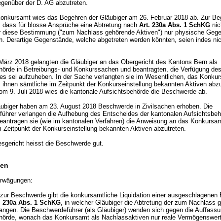
genüber der D. AG abzutreten.
onkursamt wies das Begehren der Gläubiger am 26. Februar 2018 ab. Zur B
t, dass für blosse Ansprüche eine Abtretung nach
Art. 230a Abs. 1 SchKG
nic
er diese Bestimmung ("zum Nachlass gehörende Aktiven") nur physische Geg
en. Derartige Gegenstände, welche abgetreten werden könnten, seien indes ni
März 2018 gelangten die Gläubiger an das Obergericht des Kantons Bern als
hörde in Betreibungs- und Konkurssachen und beantragten, die Verfügung de
s sei aufzuheben. In der Sache verlangten sie im Wesentlichen, das Konkur
 ihnen sämtliche im Zeitpunkt der Konkurseinstellung bekannten Aktiven abzu
om 9. Juli 2018 wies die kantonale Aufsichtsbehörde die Beschwerde ab.
äubiger haben am 23. August 2018 Beschwerde in Zivilsachen erhoben. Die
ührer verlangen die Aufhebung des Entscheides der kantonalen Aufsichtsbeh
eantragen sie (wie im kantonalen Verfahren) die Anweisung an das Konkursam
m Zeitpunkt der Konkurseinstellung bekannten Aktiven abzutreten.
sgericht heisst die Beschwerde gut.
en
rwägungen:
zur Beschwerde gibt die konkursamtliche Liquidation einer ausgeschlagenen 
. 230a Abs. 1 SchKG
, in welcher Gläubiger die Abtretung der zum Nachlass 
langen. Die Beschwerdeführer (als Gläubiger) wenden sich gegen die Auffassu
hörde, wonach das Konkursamt als Nachlassaktiven nur reale Vermögenswert