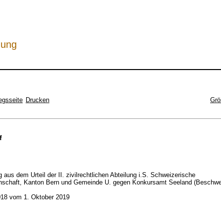
hung
egsseite
Drucken
Grö
f
 aus dem Urteil der II. zivilrechtlichen Abteilung i.S. Schweizerische
schaft, Kanton Bern und Gemeinde U. gegen Konkursamt Seeland (Beschwe
18 vom 1. Oktober 2019