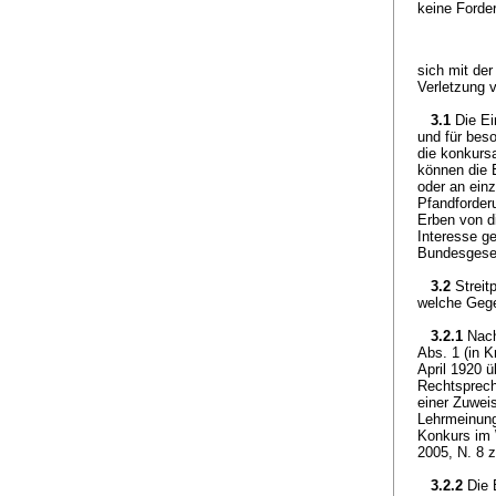
keine Forde
sich mit de
Verletzung 
3.1
Die Ei
und für beso
die konkurs
können die 
oder an einz
Pfandforder
Erben von d
Interesse g
Bundesgeset
3.2
Streit
welche Gege
3.2.1
Nach
Abs. 1 (in 
April 1920 
Rechtsprech
einer Zuweis
Lehrmeinun
Konkurs im 
2005, N. 8 
3.2.2
Die 