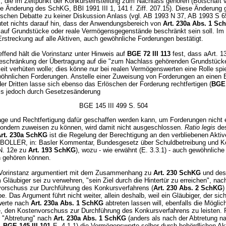
, die im Zeitpunkt der Konkurseinstellung zum Nachlass gehören (Botschaft 
e Änderung des SchKG, BBl 1991 III 1, 141 f. Ziff. 207.15). Diese Änderung g
ischen Debatte zu keiner Diskussion Anlass (vgl. AB 1993 N 37, AB 1993 S 6
utet nichts darauf hin, dass der Anwendungsbereich von
Art. 230a Abs. 1 Sc
 auf Grundstücke oder reale Vermögensgegenstände beschränkt sein soll. Im 
Erstreckung auf alle Aktiven, auch gewöhnliche Forderungen bestätigt.
effend hält die Vorinstanz unter Hinweis auf
BGE 72 III 113
fest, dass aArt. 1
eschränkung der Übertragung auf die "zum Nachlass gehörenden Grundstücke
eit verhüten wolle; dies könne nur bei realen Vermögenswerten eine Rolle spie
wöhnlichen Forderungen. Anstelle einer Zuweisung von Forderungen an einen 
er Dritten lasse sich ebenso das Erlöschen der Forderung rechtfertigen (
BGE 
ss jedoch durch Gesetzesänderung
BGE 145 III 499 S. 504
age und Rechtfertigung dafür geschaffen werden kann, um Forderungen nicht 
sondern zuweisen zu können, wird damit nicht ausgeschlossen.
Ratio legis
de
rt. 230a SchKG
ist die Regelung der Berechtigung an den verbliebenen Aktiv
OLLER, in: Basler Kommentar, Bundesgesetz über Schuldbetreibung und Ko
 N. 12e zu
Art. 193 SchKG
), wozu - wie erwähnt (E. 3.3.1) - auch gewöhnliche
 gehören können.
Vorinstanz argumentiert mit dem Zusammenhang zu
Art. 230 SchKG
und des
läubiger sei zu verwehren, "sein Ziel durch die Hintertür zu erreichen", na
orschuss zur Durchführung des Konkursverfahrens (
Art. 230 Abs. 2 SchKG
)
be. Das Argument führt nicht weiter, allein deshalb, weil ein Gläubiger, der sich
erte nach
Art. 230a Abs. 1 SchKG
abtreten lassen will, ebenfalls die Möglic
e, den Kostenvorschuss zur Durchführung des Konkursverfahrens zu leisten. Ri
r "Abtretung" nach
Art. 230a Abs. 1 SchKG
(anders als nach der Abtretung 
;
BGE 145 III 101
E. 4.1.1) die Vermögenswerte selber durch behördlichen Ak