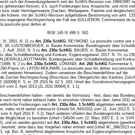
reckt sich der Anwendungsbereich seit der SchKG-Revision von 1994/1997 ne
s gehörenden Aktiven, d.h. auch Forderungen bzw. Ansprüche, und nicht meh
 bzw. reale Vermögenswerte (Sachen, Wertpapiere, Patente und dergleichen),
f die frühere, mit der SchKG-Revision aufgehobene Bestimmung von aArt. 133
rzu ergangene Rechtsprechung der Fall war (GILLIÉRON, Commentaire de la 
 la poursuite pour dettes et
BGE 145 III 499 S. 502
Bd. III, 2001, N. 11 zu
Art. 230a SchKG
; REYMOND, La poursuite contre une s
 S. 58; LUSTENBERGER, in: Basler Kommentar, Bundesgesetz über Schuldb
, 2. Aufl. 2010, N. 3 zu
Art. 230a SchKG
; BAUER, in: Basler Kommentar,
z über Schuldbetreibung und Konkurs, Ergänzungsband, 2017, N. 7/c zu 2
DER/KULL/KOTTMANN, Bundesgesetz über Schuldbetreibung und Konkurs,
7/1999, N. 2 zu
Art. 230a SchKG
; LORANDI,
Art. 260 SchKG
Kommentar 5,
0-Praxis.ch; LAYDU MOLINARI, La poursuite pour les dettes successorale
8 mit weiteren Hinweisen). Zudem verweisen die Beschwerdeführer auf die
de Zürcher Rechtsprechung (Beschluss des Obergerichts des Kantons Züric
 150009] E. 5, in: ZR 2015 Nr. 62 S. 243; Urteil des Sozialversicherungsgeri
ch vom 2. April 2013 [ZL.2011.00064] E. 1.1).
Beschwerdeführer halten - wie bereits die Vorinstanz - fest, dass das Bundesg
e noch nicht näher befasst habe. In einzelnen Urteilen aus dem Jahre 2011 wi
ewöhnliche Forderungen nach
Art. 230a Abs. 1 SchKG
abgetreten werden kön
n, indes nicht weiter untersucht (Urteile 5A_843/2011 vom 11. Juni 2012 E. 3
vom 4. April 2011 E. 5.2). Nach anderen Urteilen des Bundesgerichts scheint
de Möglichkeit zu bestehen (Urteil I 545/04 vom 22. März 2007 E. 3, in: SVR
82), und es werden gestützt auf
Art. 230a Abs. 1 SchKG
abgetretene (gewöhnl
beurteilt, ohne dass das Vorgehen näher erörtert wird (Urteil 9C_396/2013 v
3, vgl. Bst. B, betreffend abgetretene Ansprüche auf Ergänzungsleistungen). 