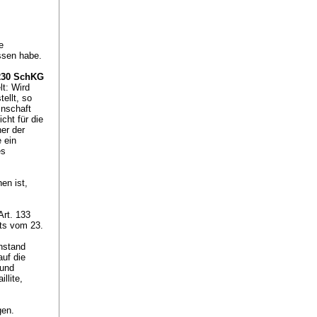
e
ssen habe.
 230 SchKG
t: Wird
ellt, so
inschaft
cht für die
er der
 ein
es
en ist,
Art. 133
ts vom 23.
nstand
auf die
 und
llite,
gen.