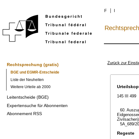
F
I
Rechtsprec
Zurück zur Einsti
Rechtsprechung (gratis)
BGE und EGMR-Entscheide
Liste der Neuheiten
Urteilskop
Weitere Urteile ab 2000
145 III 499
Leitentscheide (BGE)
Expertensuche für Abonnenten
60. Auszug
Abonnement RSS
Eidgenossen
Zivilsachen)
5A_689/20
Regeste