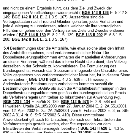
und nicht zu einem Ergebnis führt, das dem Ziel und Zweck der
eingegangenen Verpflichtungen widerspricht (
BGE 143 II 136
E. 5.2.2 S.
149;
BGE 142 II 161
E. 2.1.3 S. 167). Ausserdem sind die
Vertragsstaaten nach Treu und Glauben gehalten, jedes Verhalten und
jede Auslegung zu unterlassen, mittels welcher sie ihre vertraglichen
Pflichten umgehen oder den Vertrag seines Ziels und Zwecks entleeren
würden (
BGE 144 II 130
E. 8.2.1 S. 139;
BGE 143 II 202
E. 6.3.1 S.
208;
BGE 142 II 161
E. 2.1.3 S. 167).
5.4
Bestimmungen über die Amtshilfe, wie etwa solche über den Inhalt
des Amtshilfeersuchens, sind verfahrensrechtlicher Natur. Die
Doppelbesteuerungsabkommen enthalten die materiellen Anforderungen
an dieses Verfahren, während das interne Recht dazu dient, den Vollzug
desselben in der Schweiz zu konkretisieren. Die Formulierung des
Bundesgerichts, wonach das Steueramtshilfegesetz den Charakter eines
Vollzugsgesetzes von verfahrensrechtlicher Natur hat, ist in diesem Sinne
zu verstehen (
BGE 143 II 628
E. 4.3 S. 639 mit Hinweisen).
Anderslautende Bestimmungen vorbehalten kommen sowohl die
Bestimmungen des StAhiG als auch die Amtshilfebestimmungen in den
Doppelbesteuerungsabkommen gemäss der bundesgerichtlichen Praxis
als Verfahrensregeln unmittelbar ab Inkrafttreten zur Anwendung (vgl.
BGE 123 II 134
E. 5b/bb S. 139;
BGE 112 Ib 576
E. 2 S. 584 mit
Hinweisen; Urteile 2A.185/2003 vom 27. Januar 2004 E. 2; 2A.551/2001
vom 12. April 2002 E. 2a; 2A.250/2001 vom 6. Februar 2002 E. 3, in: StE
2002 A 31.4 Nr. 6, StR 57/2002 S. 410). Diese unmittelbare
Anwendbarkeit gilt auch für Ersuchen, die nach dem Inkrafttreten der
Verfahrensregeln gestellt werden, aber Steuerperioden vor dem
Inkrafttreten der Verfahrensregeln betreffen (
BGE 143 II 628
E. 4.3 S.
639 mit Hinweisen; zur Bedeutung von
Art. 28 VRK
in diesem