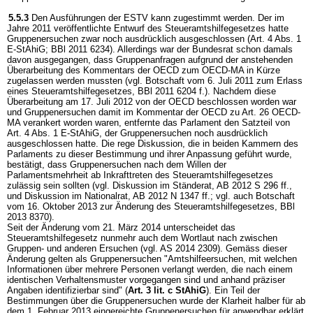
5.5.3
Den Ausführungen der ESTV kann zugestimmt werden. Der im
Jahre 2011 veröffentlichte Entwurf des Steueramtshilfegesetzes hatte
Gruppenersuchen zwar noch ausdrücklich ausgeschlossen (Art. 4 Abs. 1
E-StAhiG; BBl 2011 6234). Allerdings war der Bundesrat schon damals
davon ausgegangen, dass Gruppenanfragen aufgrund der anstehenden
Überarbeitung des Kommentars der OECD zum OECD-MA in Kürze
zugelassen werden mussten (vgl. Botschaft vom 6. Juli 2011 zum Erlass
eines Steueramtshilfegesetzes, BBl 2011 6204 f.). Nachdem diese
Überarbeitung am 17. Juli 2012 von der OECD beschlossen worden war
und Gruppenersuchen damit im Kommentar der OECD zu Art. 26 OECD-
MA verankert worden waren, entfernte das Parlament den Satzteil von
Art. 4 Abs. 1 E-StAhiG, der Gruppenersuchen noch ausdrücklich
ausgeschlossen hatte. Die rege Diskussion, die in beiden Kammern des
Parlaments zu dieser Bestimmung und ihrer Anpassung geführt wurde,
bestätigt, dass Gruppenersuchen nach dem Willen der
Parlamentsmehrheit ab Inkrafttreten des Steueramtshilfegesetzes
zulässig sein sollten (vgl. Diskussion im Ständerat, AB 2012 S 296 ff.,
und Diskussion im Nationalrat, AB 2012 N 1347 ff.; vgl. auch Botschaft
vom 16. Oktober 2013 zur Änderung des Steueramtshilfegesetzes, BBl
2013 8370).
Seit der Änderung vom 21. März 2014 unterscheidet das
Steueramtshilfegesetz nunmehr auch dem Wortlaut nach zwischen
Gruppen- und anderen Ersuchen (vgl. AS 2014 2309). Gemäss dieser
Änderung gelten als Gruppenersuchen "Amtshilfeersuchen, mit welchen
Informationen über mehrere Personen verlangt werden, die nach einem
identischen Verhaltensmuster vorgegangen sind und anhand präziser
Angaben identifizierbar sind" (
Art. 3 lit. c StAhiG
). Ein Teil der
Bestimmungen über die Gruppenersuchen wurde der Klarheit halber für ab
dem 1. Februar 2013 eingereichte Gruppenersuchen für anwendbar erklärt