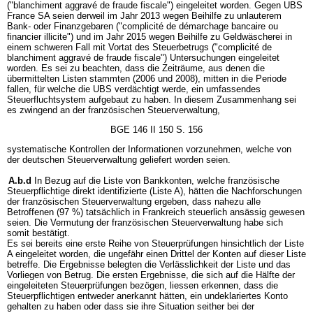
("blanchiment aggravé de fraude fiscale") eingeleitet worden. Gegen UBS
France SA seien derweil im Jahr 2013 wegen Beihilfe zu unlauterem
Bank- oder Finanzgebaren ("complicité de démarchage bancaire ou
financier illicite") und im Jahr 2015 wegen Beihilfe zu Geldwäscherei in
einem schweren Fall mit Vortat des Steuerbetrugs ("complicité de
blanchiment aggravé de fraude fiscale") Untersuchungen eingeleitet
worden. Es sei zu beachten, dass die Zeiträume, aus denen die
übermittelten Listen stammten (2006 und 2008), mitten in die Periode
fallen, für welche die UBS verdächtigt werde, ein umfassendes
Steuerfluchtsystem aufgebaut zu haben. In diesem Zusammenhang sei
es zwingend an der französischen Steuerverwaltung,
BGE 146 II 150 S. 156
systematische Kontrollen der Informationen vorzunehmen, welche von
der deutschen Steuerverwaltung geliefert worden seien.
A.b.d
In Bezug auf die Liste von Bankkonten, welche französische
Steuerpflichtige direkt identifizierte (Liste A), hätten die Nachforschungen
der französischen Steuerverwaltung ergeben, dass nahezu alle
Betroffenen (97 %) tatsächlich in Frankreich steuerlich ansässig gewesen
seien. Die Vermutung der französischen Steuerverwaltung habe sich
somit bestätigt.
Es sei bereits eine erste Reihe von Steuerprüfungen hinsichtlich der Liste
A eingeleitet worden, die ungefähr einen Drittel der Konten auf dieser Liste
betreffe. Die Ergebnisse belegten die Verlässlichkeit der Liste und das
Vorliegen von Betrug. Die ersten Ergebnisse, die sich auf die Hälfte der
eingeleiteten Steuerprüfungen bezögen, liessen erkennen, dass die
Steuerpflichtigen entweder anerkannt hätten, ein undeklariertes Konto
gehalten zu haben oder dass sie ihre Situation seither bei der