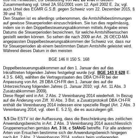
Zusammenhang vgl. Urteil 2A.551/2001 vom 12. April 2002 E. 2a; vgl.
auch Urteil des EGMR
G.S.B. gegen
Schweiz
vom 22. Dezember 2015, §
39 und 78).
Den Staaten ist es allerdings unbenommen, die Amtshilfebestimmungen
auf gewisse Steuerperioden einzuschränken. Sie tun dies regelmässig,
indem sie in den Doppelbesteuerungsabkommen mittels Angabe eines
Datums die Steuerperioden bezeichnen, für welche Amtshilfeersuchen
gestellt werden können. So sehen die nach 2009 an Art. 26 OECD-MA
angepassten Doppelbesteuerungsabkommen der Schweiz vor, dass nur
für Steuerperioden ab einem bestimmten Datum Amtshilfe geleistet wird.
Während dieses Datum in den meisten
BGE 146 II 150 S. 168
Doppelbesteuerungsabkommen auf den 1. Januar des auf das
Inkrafttreten folgenden Jahres festgelegt wurde (vgl.
BGE 143 II 628
E.
4.3 S. 640), wählten die Vertragsstaaten des DBA CH-FR bei der
Anpassung von Art. 28 DBA CH-FR den 1. Januar des auf die
Unterzeichnung folgenden Jahres (1. Januar 2010; vgl. Art. 11 Abs. 3
Zusatzabkommen 2009).
Diese Regel wird in Art. 2 Abs. 2 Vereinbarung 2014 wiederholt. In Bezug
auf die Änderung von Ziff. XI Abs. 3 Bst. a Zusatzprotokoll DBA CH-FR
enthält die Vereinbarung 2014 indessen eine spezielle Regel (Art. 2 Abs. 3
Vereinbarung 2014; vgl. oben E. 5.2.5), die es auszulegen gilt.
5.5
Die ESTV ist der Auffassung, dass die Beschränkung des zeitlichen
Anwendungsbereichs in Art. 2 Abs. 3 Vereinbarung 2014 ausschliesslich
Gruppenersuchen gemäss
Art. 3 lit. c StAhiG
betreffe. Für alle anderen
Arten von Ersuchen bestimme sich der Anwendungsbereich hingegen
nach Art. 2 Abs. 2 Vereinbarung 2014, sodass beim vorliegenden