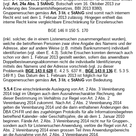
(vgl.
Art. 24a Abs. 1 StAhiG
; Botschaft vom 16. Oktober 2013 zur
Änderung des Steueramtshilfegesetzes, BBl 2013 8380).
Gruppenersuchen gemäss
Art. 3 lit. c StAhiG
sind somit nach internem
Recht erst seit dem 1. Februar 2013 zulässig. Hingegen enthielt das
interne Recht keine vergleichbare Einschränkung für Einzelersuchen
BGE 146 II 150 S. 170
(inkl. solcher, die in einem Listenersuchen zusammengefasst wurden),
welche die betroffenen Personen zwar ohne Angabe des Namens und der
Adresse, aber auf andere Weise (z.B. mittels Banknummern) individuell
identifizierten (vgl. oben E. 4.3). Solche Ersuchen konnten demnach auch
schon vor dem 1. Februar 2013 gestellt werden, sofern das anwendbare
Doppelbesteuerungsabkommen nicht die individuelle Identifizierung
mittels des Namens und der Adresse vorschrieb (vgl. zu dieser
Problematik
BGE 143 II 628
E. 4.2 S. 637 ff.,
BGE 143 II 136
E. 5.3 S.
149 ff.). Das Datum des 1. Februars 2013 ist folglich nur für
Gruppenersuchen gemäss
Art. 3 lit. c StAhiG
von Bedeutung.
5.5.4
Eine einschränkende Auslegung von Art. 2 Abs. 3 Vereinbarung
2014 trägt im Übrigen auch dem Ausnahmecharakter Rechnung, der
dieser Bestimmung im Verhältnis zur Regel von Art. 2 Abs. 2
Vereinbarung 2014 zukommt. Nach Art. 2 Abs. 2 Vereinbarung 2014
gelten die Vereinbarung 2014 und die darin enthaltenen Änderungen des
DBA CH-FR und des zugehörigen Protokolls für alle Informationsbegehren
betreffend Kalender- oder Geschäftsjahre, die ab dem 1. Januar 2010
beginnen. Fände Art. 2 Abs. 3 Vereinbarung 2014 nicht nur für Gruppen-,
sondern auch für Listenersuchen Anwendung, verlöre die Regel von Art. 2
Abs. 2 Vereinbarung 2014 einen grossen Teil ihres Anwendungsbereichs
an die Ausnahme von Art. 2 Abs. 3 Vereinbarung 2014.