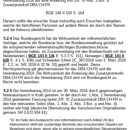
Vereinbarung 2014 auf eine Änderung von Ziff. XI Abs. 3 Bst. a
Zusatzprotokoll DBA CH-FR.
BGE 146 II 150 S. 164
Danach sollte der ersuchte Staat inskünftig auch Ersuchen stattgeben,
welche die betroffenen Personen auf andere Weise als durch den Namen
und die Adresse identifizierten.
5.2.4
Das Bundesgericht hat die Wirksamkeit der völkerrechtlichen
Verträge, welche der Bundesrat bzw. die Bundesverwaltung gestützt auf
die entsprechenden referendumspflichtigen Bundesbeschlüsse
abgeschlossen haben, im Zusammenhang mit den Briefwechseln mit den
Niederlanden (
BGE 143 II 136
E. 5.3.3 S. 151), Norwegen (
BGE 143 II
628
E. 4.1 S. 636) und Schweden (Urteil 2C_387/2016 vom 5. März 2018
E. 2.2, in: StE 2018 A 32 Nr. 33) geprüft und bejaht. Diese
Rechtsprechung gilt gleichermassen für das DBA CH-FR und die
Vereinbarung 2014. Die Wirksamkeit der Änderung des Zusatzprotokolls
DBA CH-FR durch die Vereinbarung 2014 wird vor Bundesgericht zu
Recht nicht bestritten.
5.2.5
Die Vereinbarung 2014 ist am 30. März 2016 durch gegenseitigen
Notenaustausch in Kraft getreten. In der durch Art. 1 Abs. 1 Vereinbarung
2014 geänderten Fassung lautet Ziff. XI Zusatzprotokoll DBA CH-FR in
den hier relevanten Teilen (Abs. 1, Abs. 2, Abs. 3 Bst. a und Abs. 4)
seither wie folgt (deutsche Übersetzung des französischen Originaltextes
gemäss SR 0.672.934.91):
"XI. Im Falle des Austauschs von Informationen nach Artikel 28 des
Abkommens stellt die zuständige Behörde des ersuchenden Staates ein
Begehren erst dann, wenn alle in seinem innerstaatlichen Steuerverfahren