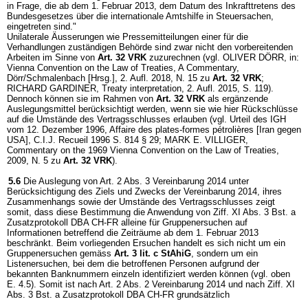
in Frage, die ab dem 1. Februar 2013, dem Datum des Inkrafttretens des
Bundesgesetzes über die internationale Amtshilfe in Steuersachen,
eingetreten sind."
Unilaterale Äusserungen wie Pressemitteilungen einer für die
Verhandlungen zuständigen Behörde sind zwar nicht den vorbereitenden
Arbeiten im Sinne von
Art. 32 VRK
zuzurechnen (vgl. OLIVER DÖRR, in:
Vienna Convention on the Law of Treaties, A Commentary,
Dörr/Schmalenbach [Hrsg.], 2. Aufl. 2018, N. 15 zu
Art. 32 VRK
;
RICHARD GARDINER, Treaty interpretation, 2. Aufl. 2015, S. 119).
Dennoch können sie im Rahmen von
Art. 32 VRK
als ergänzende
Auslegungsmittel berücksichtigt werden, wenn sie wie hier Rückschlüsse
auf die Umstände des Vertragsschlusses erlauben (vgl. Urteil des IGH
vom 12. Dezember 1996, Affaire des plates-formes pétrolières [Iran gegen
USA], C.I.J. Recueil 1996 S. 814 § 29; MARK E. VILLIGER,
Commentary on the 1969 Vienna Convention on the Law of Treaties,
2009, N. 5 zu
Art. 32 VRK
).
5.6
Die Auslegung von Art. 2 Abs. 3 Vereinbarung 2014 unter
Berücksichtigung des Ziels und Zwecks der Vereinbarung 2014, ihres
Zusammenhangs sowie der Umstände des Vertragsschlusses zeigt
somit, dass diese Bestimmung die Anwendung von Ziff. XI Abs. 3 Bst. a
Zusatzprotokoll DBA CH-FR alleine für Gruppenersuchen auf
Informationen betreffend die Zeiträume ab dem 1. Februar 2013
beschränkt. Beim vorliegenden Ersuchen handelt es sich nicht um ein
Gruppenersuchen gemäss
Art. 3 lit. c StAhiG
, sondern um ein
Listenersuchen, bei dem die betroffenen Personen aufgrund der
bekannten Banknummern einzeln identifiziert werden können (vgl. oben
E. 4.5). Somit ist nach Art. 2 Abs. 2 Vereinbarung 2014 und nach Ziff. XI
Abs. 3 Bst. a Zusatzprotokoll DBA CH-FR grundsätzlich