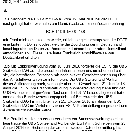
2013, 2014 und 2015.
B.
B.a
Nachdem die ESTV mit E-Mail vom 19. Mai 2016 bei der DGFP
nachgefragt hatte, weshalb vom Domizilcode auf einen Zusammenhang
BGE 146 II 150 S. 158
mit Frankreich geschlossen werde, erhielt sie gleichentags von der DGFP
eine Liste mit Domizilcodes, welche die Zuordnung der in Deutschland
beschlagnahmten Daten zu Personen mit einem bestimmten Domizilland
ermöglichen soll. Diese Liste hatte Frankreich amtshilfeweise von
Deutschland erhalten.
B.b
Mit Editionsverfügung vom 10. Juni 2016 forderte die ESTV die UBS
Switzerland AG auf, die ersuchten Informationen einzureichen und bat
sie, die betroffenen Personen mit noch aktiver Geschäftsbeziehung über
das Amtshilfeverfahren zu informieren. Die UBS Switzerland AG kam
dieser Aufforderung nach, verlangte aber mit Gesuch vom 21. Juni 2016,
dass die ESTV ihre Editionsverfügung in Wiedererwägung ziehe und der
UBS Akteneinsicht gewähre. Nachdem die ESTV beides abgelehnt hatte,
ordnete das Bundesverwaltungsgericht auf Beschwerde der UBS
Switzerland AG hin mit Urteil vom 25. Oktober 2016 an, dass der UBS
Switzerland AG im Verfahren vor der ESTV Parteistellung eingeräumt und
Akteneinsicht gewährt werde.
B.c
Parallel zu diesem ersten Verfahren vor Bundesverwaltungsgericht
beantragte die UBS Switzerland AG bei der ESTV mit Schreiben vom 23.
August 2016 die Sistierung der amtshilfeweisen Datenübermittlung bis