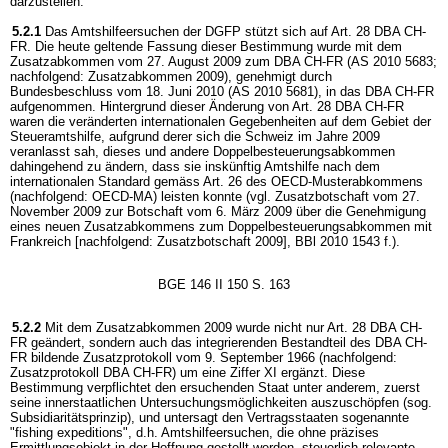
darzustellen.
5.2.1
Das Amtshilfeersuchen der DGFP stützt sich auf Art. 28 DBA CH-
FR. Die heute geltende Fassung dieser Bestimmung wurde mit dem
Zusatzabkommen vom 27. August 2009 zum DBA CH-FR (AS 2010 5683;
nachfolgend: Zusatzabkommen 2009), genehmigt durch
Bundesbeschluss vom 18. Juni 2010 (AS 2010 5681), in das DBA CH-FR
aufgenommen. Hintergrund dieser Änderung von Art. 28 DBA CH-FR
waren die veränderten internationalen Gegebenheiten auf dem Gebiet der
Steueramtshilfe, aufgrund derer sich die Schweiz im Jahre 2009
veranlasst sah, dieses und andere Doppelbesteuerungsabkommen
dahingehend zu ändern, dass sie inskünftig Amtshilfe nach dem
internationalen Standard gemäss Art. 26 des OECD-Musterabkommens
(nachfolgend: OECD-MA) leisten konnte (vgl. Zusatzbotschaft vom 27.
November 2009 zur Botschaft vom 6. März 2009 über die Genehmigung
eines neuen Zusatzabkommens zum Doppelbesteuerungsabkommen mit
Frankreich [nachfolgend: Zusatzbotschaft 2009], BBl 2010 1543 f.).
BGE 146 II 150 S. 163
5.2.2
Mit dem Zusatzabkommen 2009 wurde nicht nur Art. 28 DBA CH-
FR geändert, sondern auch das integrierenden Bestandteil des DBA CH-
FR bildende Zusatzprotokoll vom 9. September 1966 (nachfolgend:
Zusatzprotokoll DBA CH-FR) um eine Ziffer XI ergänzt. Diese
Bestimmung verpflichtet den ersuchenden Staat unter anderem, zuerst
seine innerstaatlichen Untersuchungsmöglichkeiten auszuschöpfen (sog.
Subsidiaritätsprinzip), und untersagt den Vertragsstaaten sogenannte
"fishing expeditions", d.h. Amtshilfeersuchen, die ohne präzises
Ermittlungsobjekt in der Hoffnung gestellt werden, steuerlich relevante