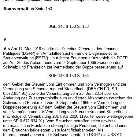
Sachverhalt
ab Seite 153
BGE 146 II 150 S. 153
A.
A.a
Am 11. Mai 2016 sandte die Direction Générale des Finances
Publiques (DGFP) ein Amtshilfeersuchen an die Eidgenössische
Steuerverwaltung (ESTV). Laut ihrem Ersuchen stützte sich die DGFP
auf Art. 28 des Abkommens vom 9. September 1966 zwischen der
Schweiz und Frankreich zur Vermeidung der Doppelbesteuerung auf
BGE 146 II 150 S. 154
dem Gebiet der Steuern vom Einkommen und vom Vermögen und zur
Vermeidung von Steuerbetrug und Steuerflucht (DBA CH-FR; SR
0.672.934.91) sowie die Vereinbarung vom 25. Juni 2014 über die
Änderung des Zusatzprotokolls zum revidierten Abkommen zwischen der
Schweiz und Frankreich vom 9. September 1966 zur Vermeidung der
Doppelbesteuerung auf dem Gebiet der Steuern vom Einkommen und
vom Vermögen und zur Vermeidung von Steuerbetrug und Steuerflucht
(nachfolgend: Vereinbarung 2014, AS 2016 1195; teilweise wiedergegeben
unter SR 0.672.934.91). Vom Ersuchen betroffen seien gewisse,
mutmasslich in Frankreich steuerpflichtige Personen, die anhand einer
dem Ersuchen beigelegten Liste identifizierbar seien. Als
Informationsinhaberin in der Schweiz nannte die DGFP die UBS AG