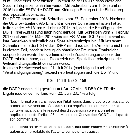
zum Erhalt einer schriftlichen Zusicherung der DGFP, dass diese das
Spezialitätsprinzip einhalten werde. Mit Schreiben vom 1. September
2016 bat die ESTV die DGFP um Klärung in Bezug auf die Einhaltung
des Spezialitätsprinzips.
Die DGFP antwortete mit Schreiben vom 27. Dezember 2016. Nachdem
die UBS Switzerland AG Einsicht in dieses Schreiben erhalten hatte,
teilte sie der ESTV am 6. Februar 2017 mit, dass die Bestätigung der
DGFP ihrer Auffassung nach nicht genüge. Mit Schreiben vom 7. Februar
2017 und vom 29. März 2017 wies die ESTV die DGFP noch einmal auf
ihre Bedenken hinsichtlich des Spezialitätsprinzips hin. Mit letzterem
Schreiben teilte die ESTV der DGFP mit, dass sie die Amtshilfe nicht nur
in diesem Fall, sondern bezüglich sämtlicher Ersuchen Frankreichs
suspendieren werde, bis sie hinreichende Zusicherungen seitens der
DGFP erhalten habe, dass Frankreich das Spezialitätsprinzip und die
Geheimhaltungspflicht einhalten werde.
In einem Briefwechsel vom 11. Juli 2017 (nachfolgend auch als
"Verständigungslösung" bezeichnet) bestätigten sich die ESTV und
BGE 146 II 150 S. 159
die DGFP gegenseitig gestützt auf Art. 27 Abs. 3 DBA CH-FR die
Ergebnisse eines Treffens vom 22. Juni 2017 wie folgt:
"Les informations transmises par l'État requis dans le cadre de l'assistance
administrative sont utilisées dans l'État requérant uniquement dans un
contexte fiscal, dans le respect des dispositions conventionnelles
applicables et de l'article 26 du Modèle de Convention OCDE ainsi que de
son commentaire.
Une utilisation de ces informations dans tout autre contexte est soumise à
autorisation préalable de l'autorité compétente requise.