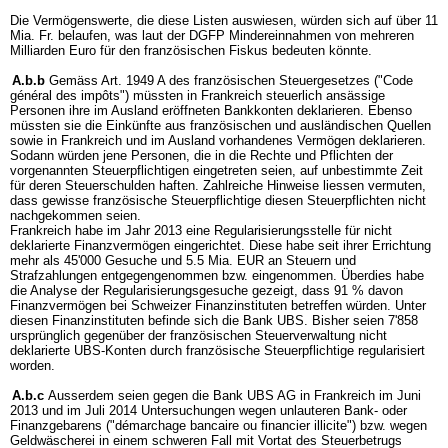
Die Vermögenswerte, die diese Listen auswiesen, würden sich auf über 11
Mia. Fr. belaufen, was laut der DGFP Mindereinnahmen von mehreren
Milliarden Euro für den französischen Fiskus bedeuten könnte.
A.b.b
Gemäss Art. 1949 A des französischen Steuergesetzes ("Code
général des impôts") müssten in Frankreich steuerlich ansässige
Personen ihre im Ausland eröffneten Bankkonten deklarieren. Ebenso
müssten sie die Einkünfte aus französischen und ausländischen Quellen
sowie in Frankreich und im Ausland vorhandenes Vermögen deklarieren.
Sodann würden jene Personen, die in die Rechte und Pflichten der
vorgenannten Steuerpflichtigen eingetreten seien, auf unbestimmte Zeit
für deren Steuerschulden haften. Zahlreiche Hinweise liessen vermuten,
dass gewisse französische Steuerpflichtige diesen Steuerpflichten nicht
nachgekommen seien.
Frankreich habe im Jahr 2013 eine Regularisierungsstelle für nicht
deklarierte Finanzvermögen eingerichtet. Diese habe seit ihrer Errichtung
mehr als 45'000 Gesuche und 5.5 Mia. EUR an Steuern und
Strafzahlungen entgegengenommen bzw. eingenommen. Überdies habe
die Analyse der Regularisierungsgesuche gezeigt, dass 91 % davon
Finanzvermögen bei Schweizer Finanzinstituten betreffen würden. Unter
diesen Finanzinstituten befinde sich die Bank UBS. Bisher seien 7'858
ursprünglich gegenüber der französischen Steuerverwaltung nicht
deklarierte UBS-Konten durch französische Steuerpflichtige regularisiert
worden.
A.b.c
Ausserdem seien gegen die Bank UBS AG in Frankreich im Juni
2013 und im Juli 2014 Untersuchungen wegen unlauteren Bank- oder
Finanzgebarens ("démarchage bancaire ou financier illicite") bzw. wegen
Geldwäscherei in einem schweren Fall mit Vortat des Steuerbetrugs