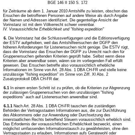
BGE 146 II 150 S. 172
für Zeiträume ab dem 1. Januar 2010 Amtshilfe zu leisten, obschon das
Ersuchen die betroffenen Personen auf andere Weise als durch Angabe
der Namen und Adressen identifiziert. Die gegenteilige Ansicht der
Vorinstanz ist mit dem Völkerrecht schwer vereinbar.
IV. Voraussichtliche Erheblichkeit und "fishing expedition"
6.
Die Vorinstanz hat die Schlussverfügungen und die Editionsverfügung
der ESTV aufgehoben, weil das Amtshilfeersuchen der DGFP den
höheren Anforderungen für Listenersuchen nicht genüge. Die ESTV rügt,
dass die Vorinstanz das Ersuchen der DGFP zu Unrecht nach den für
Gruppenersuchen geltenden Kriterien geprüft habe. Selbst wenn diese
Kriterien aber anwendbar seien, wären sie im vorliegenden Fall erfüllt
gewesen. Das Ersuchen betreffe also voraussichtlich erhebliche
Informationen im Sinne von Art. 28 Abs. 1 DBA CH-FR und stelle keine
unzulässige "fishing expedition" im Sinne von Ziff. XI Abs. 2
Zusatzprotokoll DBA CH-FR dar.
6.1
In einem ersten Schritt ist zu prüfen, ob die Kriterien zur Abgrenzung
der zulässigen Gruppenersuchen von den unzulässigen "fishing
expeditions" auch auf Listenersuchen anwendbar sind.
6.1.1
Nach Art. 28 Abs. 1 DBA CH-FR tauschen die zuständigen
Behörden der Vertragsstaaten Informationen aus, die zur Durchführung
des Abkommens oder zur Anwendung oder Durchsetzung des
innerstaatlichen Rechts betreffend Steuern voraussichtlich erheblich sind.
Das Erfordernis der voraussichtlichen Erheblichkeit bezweckt, einen
möglichst umfassenden Informationstausch zu gewährleisten, ohne den
Vertragsstaaten zu erlauben, Informationen aufs Geratewohl oder