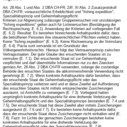
Art. 28 Abs. 1 und Abs. 2 DBA CH-FR; Ziff. XI Abs. 2 Zusatzprotokoll
DBA CH-FR; voraussichtliche Erheblichkeit und "fishing expedition";
Spezialitätsprinzip und Geheimhaltungspflicht.
Kriterien zur Abgrenzung zulässiger Gruppenersuchen von unzulässigen
"fishing expeditions" gelten auch für Listenersuchen (Bestätigung der
Rechtsprechung; E. 6.1). Anwendung der Kriterien auf vorliegenden Fall
(E. 6.2). Resultat: Es bestehen hinreichende Anhaltspunkte dafür, dass
die betroffenen Personen ihre steuerrechtlichen Pflichten verletzt haben.
Keine "fishing expedition" (E. 6.3). Keine Rückweisung an die Vorinstanz
(E. 6.4). Pacta sunt servanda ist ein Grundsatz des
Völkergewohnheitsrechts. Hieraus folgt das Vertrauensprinzip zwischen
Vertragsstaaten. Der gute Glaube des ersuchenden Staates ist zu
vermuten (E. 7.1). Der ersuchende Staat ist zur Geheimhaltung
verpflichtet und darf übermittelte Informationen nur zu den Zwecken
gemäss Art. 28 Abs. 2 DBA CH-FR verwenden, solange die zuständige
Behörde des ersuchten Staates die abkommensfremde Verwendung nicht
genehmigt (E. 7.2). Wenn konkrete Anhaltspunkte dafür bestehen, dass
der ersuchende Staat die Geheimhaltungspflicht oder das
Spezialitätsprinzip verletzen wird und er diese Zweifel auf Aufforderung
des ersuchten Staates nicht mittels entsprechender Zusicherungen
ausräumt, ist Amtshilfe zu verweigern (E. 7.3). Vorliegend hatten
ursprünglich konkrete Anhaltspunkte für eine drohende Verletzung der
Geheimhaltungspflicht und des Spezialitätsprinzips bestanden (E. 7.4 und
7.5). Der ersuchende Staat hat diese Zweifel aber mittels Zusicherungen
ausgeräumt (E. 7.6 und 7.7). Es bestehen keine Anhaltspunkte dafür,
dass der ersuchende Staat diese Zusicherungen nicht einhalten wird (E.
7.8). Fazit: Im Lichte der gemachten Zusicherungen bestehen keine
konkreten Anhaltspunkte für eine drohende Verletzung der
Geheimhaltungspflicht oder des Spezialitätsprinzips (E. 7.9).