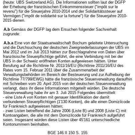
(heute: UBS Switzerland AG). Die Informationen sollten laut der DGFP
der Erhebung der französischen Einkommenssteuer ("impôt sur le
revenu") für die Steuerjahre 2010-2014 und der Solidaritätssteuer auf
Vermögen ("impôt de solidarité sur la fortune") für die Steuerjahre 2010-
2015 dienen.
A.b
Gemäss der DGFP lag dem Ersuchen folgender Sachverhalt
zugrunde:
A.b.a
Eine von der Staatsanwaltschaft Bochum geleitete Untersuchung
und die Durchsuchung der deutschen Zweigniederlassungen der UBS im
Mai 2012 und im Juli 2013 hätten zur Beschlagnahme von Daten über
französische Steuerpflichtige geführt, die eine Verbindung mit bei der
UBS in der Schweiz eröffneten Konten aufgewiesen hätten. Unter
Berufung auf die Richtlinie Nr. 2011/16/EU (Richtlinie 2011/16/EU des
Rates vom 15. Februar 2011 über die Zusammenarbeit der
Verwaltungsbehörden im Bereich der Besteuerung und zur Aufhebung der
Richtlinie 77/799/EWG) hätte die französische Steuerverwaltung daraufhin
mit Schreiben vom 20. April 2015 von der deutschen Steuerverwaltung
verlangt, dass ihr diese Informationen mitgeteilt würden. Die deutsche
Steuerverwaltung habe ihr am 3. Juli 2015 Folgendes übermittelt:
- eine Liste A von Konten mit genauer Identifikation der damit
verbundenen Steuerpflichtigen (1'130 Konten), die alle einen Domizilcode
für Frankreich aufgewiesen hätten;
- zwei Listen betreffend die Jahre 2006 (Liste B) und 2008 (Liste C) mit
Kontoangaben, die alle mit dem Domizilcode für Frankreich aufgeführt
seien. Insgesamt würden diese Listen über 45'161 unterschiedliche
Kontonummern beinhalten.
BGE 146 II 150 S. 155