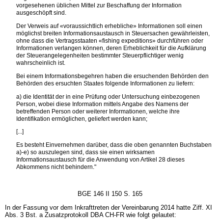
vorgesehenen üblichen Mittel zur Beschaffung der Information
ausgeschöpft sind.
Der Verweis auf «voraussichtlich erhebliche» Informationen soll einen
möglichst breiten Informationsaustausch in Steuersachen gewährleisten,
ohne dass die Vertragsstaaten «fishing expeditions» durchführen oder
Informationen verlangen können, deren Erheblichkeit für die Aufklärung
der Steuerangelegenheiten bestimmter Steuerpflichtiger wenig
wahrscheinlich ist.
Bei einem Informationsbegehren haben die ersuchenden Behörden den
Behörden des ersuchten Staates folgende Informationen zu liefern:
a) die Identität der in eine Prüfung oder Untersuchung einbezogenen
Person, wobei diese Information mittels Angabe des Namens der
betreffenden Person oder weiterer Informationen, welche ihre
Identifikation ermöglichen, geliefert werden kann;
[...]
Es besteht Einvernehmen darüber, dass die oben genannten Buchstaben
a)-e) so auszulegen sind, dass sie einen wirksamen
Informationsaustausch für die Anwendung von Artikel 28 dieses
Abkommens nicht behindern."
BGE 146 II 150 S. 165
In der Fassung vor dem Inkrafttreten der Vereinbarung 2014 hatte Ziff. XI
Abs. 3 Bst. a Zusatzprotokoll DBA CH-FR wie folgt gelautet: