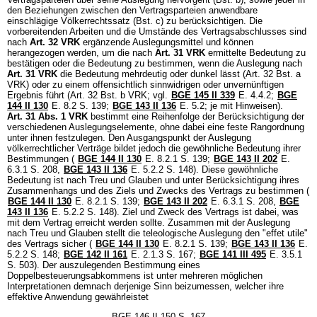
den Beziehungen zwischen den Vertragsparteien anwendbare
einschlägige Völkerrechtssatz (Bst. c) zu berücksichtigen. Die
vorbereitenden Arbeiten und die Umstände des Vertragsabschlusses sind
nach
Art. 32 VRK
ergänzende Auslegungsmittel und können
herangezogen werden, um die nach
Art. 31 VRK
ermittelte Bedeutung zu
bestätigen oder die Bedeutung zu bestimmen, wenn die Auslegung nach
Art. 31 VRK
die Bedeutung mehrdeutig oder dunkel lässt (Art. 32 Bst. a
VRK) oder zu einem offensichtlich sinnwidrigen oder unvernünftigen
Ergebnis führt (Art. 32 Bst. b VRK; vgl.
BGE 145 II 339
E. 4.4.2;
BGE
144 II 130
E. 8.2 S. 139;
BGE 143 II 136
E. 5.2; je mit Hinweisen).
Art. 31 Abs. 1 VRK
bestimmt eine Reihenfolge der Berücksichtigung der
verschiedenen Auslegungselemente, ohne dabei eine feste Rangordnung
unter ihnen festzulegen. Den Ausgangspunkt der Auslegung
völkerrechtlicher Verträge bildet jedoch die gewöhnliche Bedeutung ihrer
Bestimmungen (
BGE 144 II 130
E. 8.2.1 S. 139;
BGE 143 II 202
E.
6.3.1 S. 208,
BGE 143 II 136
E. 5.2.2 S. 148). Diese gewöhnliche
Bedeutung ist nach Treu und Glauben und unter Berücksichtigung ihres
Zusammenhangs und des Ziels und Zwecks des Vertrags zu bestimmen (
BGE 144 II 130
E. 8.2.1 S. 139;
BGE 143 II 202
E. 6.3.1 S. 208,
BGE
143 II 136
E. 5.2.2 S. 148). Ziel und Zweck des Vertrags ist dabei, was
mit dem Vertrag erreicht werden sollte. Zusammen mit der Auslegung
nach Treu und Glauben stellt die teleologische Auslegung den "effet utile"
des Vertrags sicher (
BGE 144 II 130
E. 8.2.1 S. 139;
BGE 143 II 136
E.
5.2.2 S. 148;
BGE 142 II 161
E. 2.1.3 S. 167;
BGE 141 III 495
E. 3.5.1
S. 503). Der auszulegenden Bestimmung eines
Doppelbesteuerungsabkommens ist unter mehreren möglichen
Interpretationen demnach derjenige Sinn beizumessen, welcher ihre
effektive Anwendung gewährleistet
BGE 146 II 150 S. 167