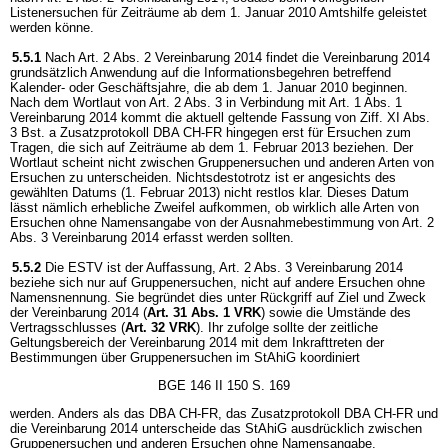
Listenersuchen für Zeiträume ab dem 1. Januar 2010 Amtshilfe geleistet
werden könne.
5.5.1
Nach Art. 2 Abs. 2 Vereinbarung 2014 findet die Vereinbarung 2014
grundsätzlich Anwendung auf die Informationsbegehren betreffend
Kalender- oder Geschäftsjahre, die ab dem 1. Januar 2010 beginnen.
Nach dem Wortlaut von Art. 2 Abs. 3 in Verbindung mit Art. 1 Abs. 1
Vereinbarung 2014 kommt die aktuell geltende Fassung von Ziff. XI Abs.
3 Bst. a Zusatzprotokoll DBA CH-FR hingegen erst für Ersuchen zum
Tragen, die sich auf Zeiträume ab dem 1. Februar 2013 beziehen. Der
Wortlaut scheint nicht zwischen Gruppenersuchen und anderen Arten von
Ersuchen zu unterscheiden. Nichtsdestotrotz ist er angesichts des
gewählten Datums (1. Februar 2013) nicht restlos klar. Dieses Datum
lässt nämlich erhebliche Zweifel aufkommen, ob wirklich alle Arten von
Ersuchen ohne Namensangabe von der Ausnahmebestimmung von Art. 2
Abs. 3 Vereinbarung 2014 erfasst werden sollten.
5.5.2
Die ESTV ist der Auffassung, Art. 2 Abs. 3 Vereinbarung 2014
beziehe sich nur auf Gruppenersuchen, nicht auf andere Ersuchen ohne
Namensnennung. Sie begründet dies unter Rückgriff auf Ziel und Zweck
der Vereinbarung 2014 (
Art. 31 Abs. 1 VRK
) sowie die Umstände des
Vertragsschlusses (
Art. 32 VRK
). Ihr zufolge sollte der zeitliche
Geltungsbereich der Vereinbarung 2014 mit dem Inkrafttreten der
Bestimmungen über Gruppenersuchen im StAhiG koordiniert
BGE 146 II 150 S. 169
werden. Anders als das DBA CH-FR, das Zusatzprotokoll DBA CH-FR und
die Vereinbarung 2014 unterscheide das StAhiG ausdrücklich zwischen
Gruppenersuchen und anderen Ersuchen ohne Namensangabe.