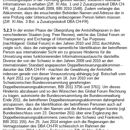
Informationen zu erhalten (Ziff. XI Abs. 1 und 2 Zusatzprotokoll DBA CH-
FR; vgl. Zusatzbotschaft 2009, BBl 2010 1548). Zudem verlangte das
Abkommen, dass die ersuchenden Behörden Namen und Adresse der in
eine Prüfung oder Untersuchung einbezogenen Person liefern müssen
(Ziff. XI Abs. 3 Bst. a Zusatzprotokoll DBA CH-FR).
5.2.3
In der ersten Phase der Überprüfung der Amtshilfepraxen in den
verschiedenen Staaten (sog. Peer Review), welche das Global Forum on
Transparency and Exchange of Information for Tax Purposes
(nachfolgend: Global Forum) in den Jahren 2010 und 2011 durchführte,
zeigte sich, dass die zwingende namentliche Identifikation der betroffenen
Person aus internationaler Sicht ein zu grosses Hindernis für die
Umsetzung eines funktionierenden Informationsaustauschs darstellte.
Diverse der von der Schweiz in den Jahren 2009 und 2010 an den
internationalen Standard angepassten Doppelbesteuerungsabkommen -
darunter das DBA CH-FR - machten die Gewährung der Amtshilfe
indessen gerade von dieser Voraussetzung abhängig (vgl. Botschaft vom
6. April 2011 zur Ergänzung der am 18. Juni 2010 von der
Schweizerischen Bundesversammlung genehmigten
Doppelbesteuerungsabkommen, BBl 2011 3756 und 3761). Um dieses
Hindernis abzubauen und so den Wünschen des Global Forum Rechnung
zu tragen, autorisierte die Bundesversammlung die Bundesverwaltung
Ende 2011, die betroffenen Doppelbesteuerungsabkommen dahingehend
anzupassen, dass die Identifikation der betroffenen Personen auch auf
andere Weise als durch den Namen und die Adresse erfolgen konnte (vgl.
Bundesbeschluss vom 23. Dezember 2011 über eine Ergänzung des
Doppelbesteuerungsabkommens zwischen der Schweiz und Frankreich,
BBl 2011 155). Am 25. Juni 2014 einigten sich die Regierungen der
Vertragsstaaten des DBA CH-FR schliesslich im Rahmen der