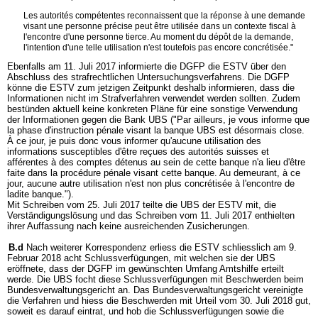
Les autorités compétentes reconnaissent que la réponse à une demande
visant une personne précise peut être utilisée dans un contexte fiscal à
l'encontre d'une personne tierce. Au moment du dépôt de la demande,
l'intention d'une telle utilisation n'est toutefois pas encore concrétisée."
Ebenfalls am 11. Juli 2017 informierte die DGFP die ESTV über den
Abschluss des strafrechtlichen Untersuchungsverfahrens. Die DGFP
könne die ESTV zum jetzigen Zeitpunkt deshalb informieren, dass die
Informationen nicht im Strafverfahren verwendet werden sollten. Zudem
bestünden aktuell keine konkreten Pläne für eine sonstige Verwendung
der Informationen gegen die Bank UBS ("Par ailleurs, je vous informe que
la phase d'instruction pénale visant la banque UBS est désormais close.
À ce jour, je puis donc vous informer qu'aucune utilisation des
informations susceptibles d'être reçues des autorités suisses et
afférentes à des comptes détenus au sein de cette banque n'a lieu d'être
faite dans la procédure pénale visant cette banque. Au demeurant, à ce
jour, aucune autre utilisation n'est non plus concrétisée à l'encontre de
ladite banque.").
Mit Schreiben vom 25. Juli 2017 teilte die UBS der ESTV mit, die
Verständigungslösung und das Schreiben vom 11. Juli 2017 enthielten
ihrer Auffassung nach keine ausreichenden Zusicherungen.
B.d
Nach weiterer Korrespondenz erliess die ESTV schliesslich am 9.
Februar 2018 acht Schlussverfügungen, mit welchen sie der UBS
eröffnete, dass der DGFP im gewünschten Umfang Amtshilfe erteilt
werde. Die UBS focht diese Schlussverfügungen mit Beschwerden beim
Bundesverwaltungsgericht an. Das Bundesverwaltungsgericht vereinigte
die Verfahren und hiess die Beschwerden mit Urteil vom 30. Juli 2018 gut,
soweit es darauf eintrat, und hob die Schlussverfügungen sowie die