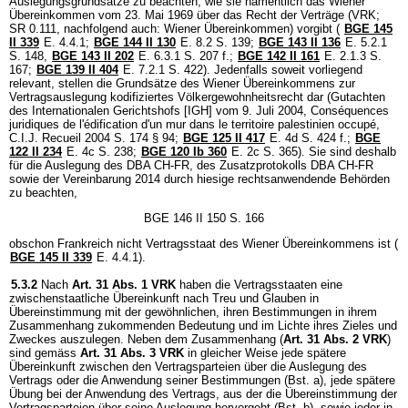
Auslegungsgrundsätze zu beachten, wie sie namentlich das Wiener
Übereinkommen vom 23. Mai 1969 über das Recht der Verträge (VRK;
SR 0.111, nachfolgend auch: Wiener Übereinkommen) vorgibt (
BGE 145
II 339
E. 4.4.1;
BGE 144 II 130
E. 8.2 S. 139;
BGE 143 II 136
E. 5.2.1
S. 148,
BGE 143 II 202
E. 6.3.1 S. 207 f.;
BGE 142 II 161
E. 2.1.3 S.
167;
BGE 139 II 404
E. 7.2.1 S. 422). Jedenfalls soweit vorliegend
relevant, stellen die Grundsätze des Wiener Übereinkommens zur
Vertragsauslegung kodifiziertes Völkergewohnheitsrecht dar (Gutachten
des Internationalen Gerichtshofs [IGH] vom 9. Juli 2004, Conséquences
juridiques de l'édification d'un mur dans le territoire palestinien occupé,
C.I.J. Recueil 2004 S. 174 § 94;
BGE 125 II 417
E. 4d S. 424 f.;
BGE
122 II 234
E. 4c S. 238;
BGE 120 Ib 360
E. 2c S. 365). Sie sind deshalb
für die Auslegung des DBA CH-FR, des Zusatzprotokolls DBA CH-FR
sowie der Vereinbarung 2014 durch hiesige rechtsanwendende Behörden
zu beachten,
BGE 146 II 150 S. 166
obschon Frankreich nicht Vertragsstaat des Wiener Übereinkommens ist (
BGE 145 II 339
E. 4.4.1).
5.3.2
Nach
Art. 31 Abs. 1 VRK
haben die Vertragsstaaten eine
zwischenstaatliche Übereinkunft nach Treu und Glauben in
Übereinstimmung mit der gewöhnlichen, ihren Bestimmungen in ihrem
Zusammenhang zukommenden Bedeutung und im Lichte ihres Zieles und
Zweckes auszulegen. Neben dem Zusammenhang (
Art. 31 Abs. 2 VRK
)
sind gemäss
Art. 31 Abs. 3 VRK
in gleicher Weise jede spätere
Übereinkunft zwischen den Vertragsparteien über die Auslegung des
Vertrags oder die Anwendung seiner Bestimmungen (Bst. a), jede spätere
Übung bei der Anwendung des Vertrags, aus der die Übereinstimmung der
Vertragsparteien über seine Auslegung hervorgeht (Bst. b), sowie jeder in