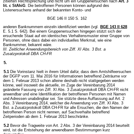
zitierten Rechtsprechung und nicht um ein Gruppenersuchen nach
Art. 3
lit. c StAhiG
. Die betroffenen Personen können aufgrund des
Listenersuchens anhand der bekannten Konto- und
BGE 146 II 150 S. 162
anderen Banknummern einzeln identifiziert werden (vgl.
BGE 143 II 628
E. 5.1 S. 642). Bei einem Gruppenersuchen hingegen stützt sich der
ersuchende Staat auf ein identisches Verhaltensmuster einer Gruppe von
Personen, ohne dass dabei ein individuelles Merkmal, wie eine
Banknummer, bekannt wäre.
III. Zeitlicher Anwendungsbereich von Ziff. XI Abs. 3 Bst. a
Zusatzprotokoll DBA CH-FR
5.
5.1
Die Vorinstanz hielt in ihrem Urteil dafür, dass dem Amtshilfeersuchen
der DGFP vom 11. Mai 2016 für Informationen betreffend Zeiträume vor
dem 1. Februar 2013 schon alleine deshalb nicht stattgegeben werden
könne, weil insoweit die aktuelle, im Zuge der Vereinbarung 2014
geänderte Fassung von Ziff. XI Abs. 3 Zusatzprotokoll DBA CH-FR nicht
anwendbar und eine Identifikation der betroffenen Personen mit Namen
und Adressen unabdingbar sei. Sie stützte diese Auffassung auf Art. 2
Abs. 3 Vereinbarung 2014, welcher die Anwendung von Ziff. XI Abs. 3
Bst. a Zusatzprotokoll DBA CH-FR für alle Ersuchen, die den Namen der
betroffenen Person nicht nennen, auf Sachverhalte betreffend
Zeitperioden ab dem 1. Februar 2013 beschränke.
5.2
Bevor die Tragweite von Art. 2 Abs. 3 der Vereinbarung 2014 beurteilt
wird, ist die Entstehung der anwendbaren Bestimmungen kurz