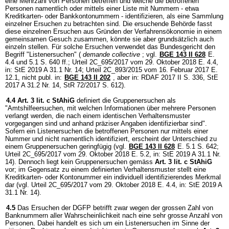
eine Mehrzahl von Personen betreffen und welche die betroffenen
Personen namentlich oder mittels einer Liste mit Nummern - etwa
Kreditkarten- oder Bankkontonummern - identifizieren, als eine Sammlung
einzelner Ersuchen zu betrachten sind. Die ersuchende Behörde fasst
diese einzelnen Ersuchen aus Gründen der Verfahrensökonomie in einem
gemeinsamen Gesuch zusammen, könnte sie aber grundsätzlich auch
einzeln stellen. Für solche Ersuchen verwendet das Bundesgericht den
Begriff "Listenersuchen" (
demande collective
; vgl.
BGE 143 II 628
E.
4.4 und 5.1 S. 640 ff.; Urteil 2C_695/2017 vom 29. Oktober 2018 E. 4.4,
in: StE 2019 A 31.1 Nr. 14; Urteil 2C_893/2015 vom 16. Februar 2017 E.
12.1, nicht publ. in:
BGE 143 II 202
, aber in: RDAF 2017 II S. 336, StE
2017 A 31.2 Nr. 14, StR 72/2017 S. 612).
4.4
Art. 3 lit. c StAhiG
definiert die Gruppenersuchen als
"Amtshilfeersuchen, mit welchen Informationen über mehrere Personen
verlangt werden, die nach einem identischen Verhaltensmuster
vorgegangen sind und anhand präziser Angaben identifizierbar sind".
Sofern ein Listenersuchen die betroffenen Personen nur mittels einer
Nummer und nicht namentlich identifiziert, erscheint der Unterschied zu
einem Gruppenersuchen geringfügig (vgl.
BGE 143 II 628
E. 5.1 S. 642;
Urteil 2C_695/2017 vom 29. Oktober 2018 E. 5.2, in: StE 2019 A 31.1 Nr.
14). Dennoch liegt kein Gruppenersuchen gemäss
Art. 3 lit. c StAhiG
vor; im Gegensatz zu einem definierten Verhaltensmuster stellt eine
Kreditkarten- oder Kontonummer ein individuell identifizierendes Merkmal
dar (vgl. Urteil 2C_695/2017 vom 29. Oktober 2018 E. 4.4, in: StE 2019 A
31.1 Nr. 14).
4.5
Das Ersuchen der DGFP betrifft zwar wegen der grossen Zahl von
Banknummern aller Wahrscheinlichkeit nach eine sehr grosse Anzahl von
Personen. Dabei handelt es sich um ein Listenersuchen im Sinne der