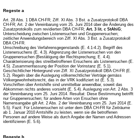
Regeste a
Art. 28 Abs. 1 DBA CH-FR; Ziff. XI Abs. 3 Bst. a Zusatzprotokoll DBA
CH-FR; Art. 2 der Vereinbarung vom 25. Juni 2014 über die Änderung des
Zusatzprotokolls zum revidierten DBA CH-FR;
Art. 3 lit. c StAhiG
;
Unterscheidung zwischen Listenersuchen und Gruppenersuchen;
zeitlicher Anwendungsbereich von Ziff. XI Abs. 3 Bst. a Zusatzprotokoll
DBA CH-FR.
Umschreibung des Verfahrensgegenstands (E. 4.1-4.2). Begriff des
Listenersuchens (E. 4.3). Abgrenzung der Listenersuchen von den
Gruppenersuchen (Bestätigung der Rechtsprechung; E. 4.4).
Charakterisierung des streitbetroffenen Ersuchens als Listenersuchen (E.
4.5). Zusammenfassung der Position der Vorinstanz (E. 5.1).
Geschichtlicher Hintergrund von Ziff. XI Zusatzprotokoll DBA CH-FR (E.
5.2). Regeln über die Auslegung völkerrechtlicher Verträge gemäss
Völkergewohnheitsrecht, das in der VRK kodifiziert ist (E. 5.3).
Vorschriften über Amtshilfe sind unmittelbar anwendbar, soweit das
Abkommen nichts anderes vorsieht (E. 5.4). Auslegung von Art. 2 Abs. 3
der Vereinbarung vom 25. Juni 2014. Resultat: Diese Bestimmung betrifft
nur Gruppenersuchen; für andere Arten von Ersuchen ohne
Namensangabe gilt Art. 2 Abs. 2 der Vereinbarung vom 25. Juni 2014 (E.
5.5). Fazit: Für Listenersuchen ist unter dem DBA CH-FR für Zeiträume
ab 1. Januar 2010 Amtshilfe zu leisten, wenn sie die betroffenen
Personen auf andere Weise als durch Angabe der Namen und Adressen
identifizieren (E. 5.6).
Regeste b