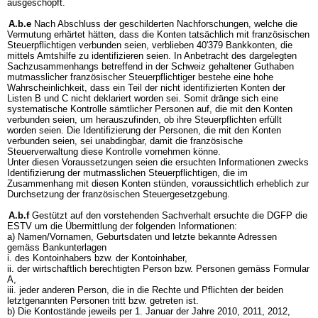
ausgeschöpft.
A.b.e
Nach Abschluss der geschilderten Nachforschungen, welche die
Vermutung erhärtet hätten, dass die Konten tatsächlich mit französischen
Steuerpflichtigen verbunden seien, verblieben 40'379 Bankkonten, die
mittels Amtshilfe zu identifizieren seien. In Anbetracht des dargelegten
Sachzusammenhangs betreffend in der Schweiz gehaltener Guthaben
mutmasslicher französischer Steuerpflichtiger bestehe eine hohe
Wahrscheinlichkeit, dass ein Teil der nicht identifizierten Konten der
Listen B und C nicht deklariert worden sei. Somit dränge sich eine
systematische Kontrolle sämtlicher Personen auf, die mit den Konten
verbunden seien, um herauszufinden, ob ihre Steuerpflichten erfüllt
worden seien. Die Identifizierung der Personen, die mit den Konten
verbunden seien, sei unabdingbar, damit die französische
Steuerverwaltung diese Kontrolle vornehmen könne.
Unter diesen Voraussetzungen seien die ersuchten Informationen zwecks
Identifizierung der mutmasslichen Steuerpflichtigen, die im
Zusammenhang mit diesen Konten stünden, voraussichtlich erheblich zur
Durchsetzung der französischen Steuergesetzgebung.
A.b.f
Gestützt auf den vorstehenden Sachverhalt ersuchte die DGFP die
ESTV um die Übermittlung der folgenden Informationen:
a) Namen/Vornamen, Geburtsdaten und letzte bekannte Adressen
gemäss Bankunterlagen
i. des Kontoinhabers bzw. der Kontoinhaber,
ii. der wirtschaftlich berechtigten Person bzw. Personen gemäss Formular
A,
iii. jeder anderen Person, die in die Rechte und Pflichten der beiden
letztgenannten Personen tritt bzw. getreten ist.
b) Die Kontostände jeweils per 1. Januar der Jahre 2010, 2011, 2012,