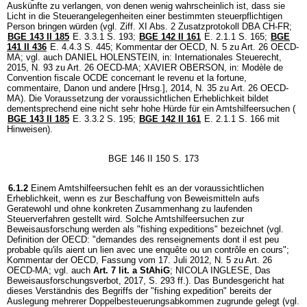
Auskünfte zu verlangen, von denen wenig wahrscheinlich ist, dass sie
Licht in die Steuerangelegenheiten einer bestimmten steuerpflichtigen
Person bringen würden (vgl. Ziff. XI Abs. 2 Zusatzprotokoll DBA CH-FR;
BGE 143 II 185
E. 3.3.1 S. 193;
BGE 142 II 161
E. 2.1.1 S. 165;
BGE
141 II 436
E. 4.4.3 S. 445; Kommentar der OECD, N. 5 zu Art. 26 OECD-
MA; vgl. auch DANIEL HOLENSTEIN, in: Internationales Steuerecht,
2015, N. 93 zu Art. 26 OECD-MA; XAVIER OBERSON, in: Modèle de
Convention fiscale OCDE concernant le revenu et la fortune,
commentaire, Danon und andere [Hrsg.], 2014, N. 35 zu Art. 26 OECD-
MA). Die Voraussetzung der voraussichtlichen Erheblichkeit bildet
dementsprechend eine nicht sehr hohe Hürde für ein Amtshilfeersuchen (
BGE 143 II 185
E. 3.3.2 S. 195;
BGE 142 II 161
E. 2.1.1 S. 166 mit
Hinweisen).
BGE 146 II 150 S. 173
6.1.2
Einem Amtshilfeersuchen fehlt es an der voraussichtlichen
Erheblichkeit, wenn es zur Beschaffung von Beweismitteln aufs
Geratewohl und ohne konkreten Zusammenhang zu laufenden
Steuerverfahren gestellt wird. Solche Amtshilfeersuchen zur
Beweisausforschung werden als "fishing expeditions" bezeichnet (vgl.
Definition der OECD: "demandes des renseignements dont il est peu
probable qu'ils aient un lien avec une enquête ou un contrôle en cours";
Kommentar der OECD, Fassung vom 17. Juli 2012, N. 5 zu Art. 26
OECD-MA; vgl. auch
Art. 7 lit. a StAhiG
; NICOLA INGLESE, Das
Beweisausforschungsverbot, 2017, S. 293 ff.). Das Bundesgericht hat
dieses Verständnis des Begriffs der "fishing expedition" bereits der
Auslegung mehrerer Doppelbesteuerungsabkommen zugrunde gelegt (vgl.