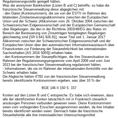
Regularisierungsstelle geregelt hätten.
Was die anonymen Bankkonten (Listen B und C) betreffe, so habe die
französische Steuerverwaltung diese abgeglichen mit:
- den Daten (Kontonummern), die sie von der ESTV im Rahmen des
bilateralen Zinsbesteuerungsabkommens zwischen der Europäischen
Union und der Schweiz (Abkommen vom 26. Oktober 2004 zwischen der
Schweizerischen Eidgenossenschaft und der Europäischen Gemeinschaft
über Regelungen, die den in der Richtlinie 2003/48/EG des Rates im
Bereich der Besteuerung von Zinserträgen festgelegten Regelungen
gleichwertig sind [SR 0.641.926.81]; neuer Titel seit 1. Januar 2017:
Abkommen zwischen der Schweizerischen Eidgenossenschaft und der
Europäischen Union über den automatischen Informationsaustausch über
Finanzkonten zur Förderung der Steuerehrlichkeit bei internationalen
Sachverhalten [AS 2016 5003]) erhalten habe;
- den Kontonummern der Steuerpflichtigen, die ihre Steuersituation im
Rahmen der Regularisierungsprogramme vom April 2009 und vom Juni
2013 bei der französischen Steuerverwaltung regularisiert hätten;
- Informationen, die sie im Rahmen der internationalen Amtshilfe von der
Schweiz erhalten habe.
Die Abgleiche hätten 4'782 von der französischen Steuerverwaltung
bereits identifizierte Kontonummern ergeben, was über 10 % der
BGE 146 II 150 S. 157
Konten auf den Listen B und C entspreche. Es habe sich erwiesen, dass
alle der identifizierten Konten tatsächlich mit in Frankreich steuerlich
ansässigen Personen verbunden gewesen seien. Diese Kontonummern
seien vom vorliegenden Ersuchen ausgenommen worden, da ihre Inhaber
bereits identifiziert worden seien. Demnach habe die französische
Steuerbehörde alle ihre innerstaatlichen Untersuchungsmittel