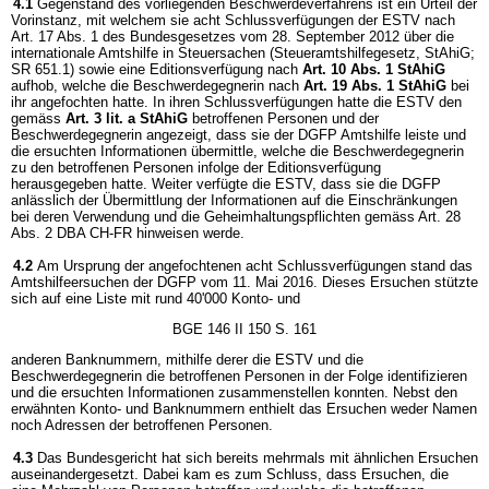
4.1
Gegenstand des vorliegenden Beschwerdeverfahrens ist ein Urteil der
Vorinstanz, mit welchem sie acht Schlussverfügungen der ESTV nach
Art. 17 Abs. 1 des Bundesgesetzes vom 28. September 2012 über die
internationale Amtshilfe in Steuersachen (Steueramtshilfegesetz, StAhiG;
SR 651.1) sowie eine Editionsverfügung nach
Art. 10 Abs. 1 StAhiG
aufhob, welche die Beschwerdegegnerin nach
Art. 19 Abs. 1 StAhiG
bei
ihr angefochten hatte. In ihren Schlussverfügungen hatte die ESTV den
gemäss
Art. 3 lit. a StAhiG
betroffenen Personen und der
Beschwerdegegnerin angezeigt, dass sie der DGFP Amtshilfe leiste und
die ersuchten Informationen übermittle, welche die Beschwerdegegnerin
zu den betroffenen Personen infolge der Editionsverfügung
herausgegeben hatte. Weiter verfügte die ESTV, dass sie die DGFP
anlässlich der Übermittlung der Informationen auf die Einschränkungen
bei deren Verwendung und die Geheimhaltungspflichten gemäss Art. 28
Abs. 2 DBA CH-FR hinweisen werde.
4.2
Am Ursprung der angefochtenen acht Schlussverfügungen stand das
Amtshilfeersuchen der DGFP vom 11. Mai 2016. Dieses Ersuchen stützte
sich auf eine Liste mit rund 40'000 Konto- und
BGE 146 II 150 S. 161
anderen Banknummern, mithilfe derer die ESTV und die
Beschwerdegegnerin die betroffenen Personen in der Folge identifizieren
und die ersuchten Informationen zusammenstellen konnten. Nebst den
erwähnten Konto- und Banknummern enthielt das Ersuchen weder Namen
noch Adressen der betroffenen Personen.
4.3
Das Bundesgericht hat sich bereits mehrmals mit ähnlichen Ersuchen
auseinandergesetzt. Dabei kam es zum Schluss, dass Ersuchen, die