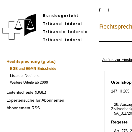
F
I
Rechtsprec
Zurück zur Einsti
Rechtsprechung (gratis)
BGE und EGMR-Entscheide
Liste der Neuheiten
Urteilskop
Weitere Urteile ab 2000
147 III 265
Leitentscheide (BGE)
Expertensuche für Abonnenten
28. Auszug
Abonnement RSS
Zivilsachen)
5A_311/20
Regeste
Art. 276, 