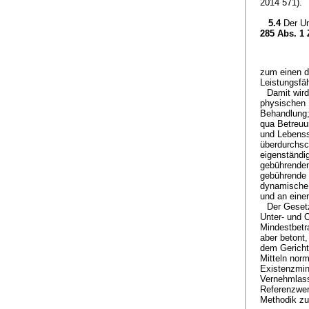
2014 571).
5.4
Der U
285 Abs. 1
zum einen d
Leistungsfäh
Damit wird
physischen 
Behandlung;
qua Betreuun
und Lebenss
überdurchsch
eigenständi
gebührenden
gebührende 
dynamische 
und an einer
Der Gesetz
Unter- und 
Mindestbetra
aber betont
dem Gericht 
Mitteln nor
Existenzmin
Vernehmlass
Referenzwer
Methodik zu