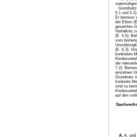
zweistufige
Grundsätze
5.1 und 5.2)
Er bemisst 
der Eltern (
gesamten Gel
Verhältnis z
(E. 5.5). Be
vom bisheri
Unzulässigk
(E. 6.3). Un
konkreten Me
Kindesunterh
der relevan
7.2). Bemes
einzelnen Un
Grundsatz n
konkrete Me
sind zu ber
Kindesunter
auf den vorl
Sachverha
A.
A. und 