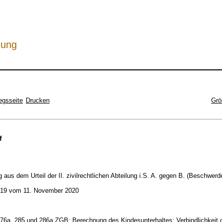
hung
egsseite
Drucken
Grö
f
 aus dem Urteil der II. zivilrechtlichen Abteilung i.S. A. gegen B. (Beschwerd
19 vom 11. November 2020
276a, 285 und 286a ZGB; Berechnung des Kindesunterhaltes; Verbindlichkeit 