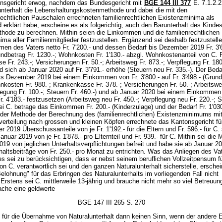
nsgericht erwog, nachdem das Bundesgericht mit
BGE 144 III 377
E. 7.1.2.2
nterhalt die Lebenshaltungskostenmethode und dabei die mit den
rechtlichen Pauschalen errechneten familienrechtlichen Existenzminima als
erklärt habe, erscheine es als folgerichtig, auch den Barunterhalt des Kinde
thode zu berechnen. Mithin seien die Einkommen und die familienrechtlichen
ma aller Familienmitglieder festzustellen. Ergänzend sei deshalb festzustell
en des Vaters netto Fr. 7'200.- und dessen Bedarf bis Dezember 2019 Fr. 3'
ndbetrag Fr. 1230.-; Wohnkosten Fr. 1'130.- abzgl. Wohnkostenanteil von C. F
 Fr. 243.-; Versicherungen Fr. 50.-; Arbeitsweg Fr. 873.-; Verpflegung Fr. 180
nd sich ab Januar 2020 auf Fr. 3'791.- erhöhe (Steuern neu Fr. 335.-). Der Beda
bis Dezember 2019 bei einem Einkommen von Fr. 3'800.- auf Fr. 3'498.- (Grund
nkosten Fr. 980.-; Krankenkasse Fr. 378.-; Versicherungen Fr. 50.-; Arbeitswe
legung Fr. 100.-; Steuern Fr. 460.-) und ab Januar 2020 bei einem Einkommen
Fr. 4'183.- festzusetzen (Arbeitsweg neu Fr. 450.-; Verpflegung neu Fr. 220.-; 
Bei C. betrage das Einkommen Fr. 200.- (Kinderzulage) und der Bedarf Fr. 1'030
er Methode der Berechnung des (familienrechtlichen) Existenzminimums mi
erteilung nach grossen und kleinen Köpfen errechnete das Kantonsgericht für
 2019 Überschussanteile von je Fr. 1'192.- für die Eltern und Fr. 596.- für C. 
Januar 2019 von je Fr. 1'878.- pro Elternteil und Fr. 939.- für C. Mithin sei die 
19 von jeglichen Unterhaltsverpflichtungen befreit und habe sie ab Januar 2
haltsbeiträge von Fr. 250.- pro Monat zu entrichten. Was das Anliegen des Va
s sei zu berücksichtigen, dass er nebst seinem beruflichen Vollzeitpensum fü
n C. verantwortlich sei und den ganzen Naturalunterhalt sicherstelle, erschei
elohnung" für das Erbringen des Naturalunterhalts im vorliegenden Fall nicht
Erstens sei C. mittlerweile 13-jährig und brauche nicht mehr so viel Betreuun
che eine geldwerte
BGE 147 III 265 S. 270
 für die Übernahme von Naturalunterhalt dann keinen Sinn, wenn der andere El