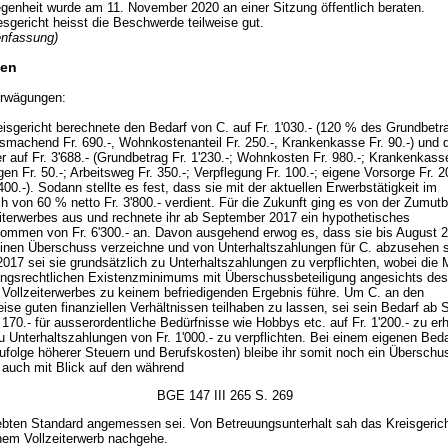
genheit wurde am 11. November 2020 an einer Sitzung öffentlich beraten.
gericht heisst die Beschwerde teilweise gut.
nfassung)
en
rwägungen:
isgericht berechnete den Bedarf von C. auf Fr. 1'030.- (120 % des Grundbetr
usmachend Fr. 690.-, Wohnkostenanteil Fr. 250.-, Krankenkasse Fr. 90.-) und 
er auf Fr. 3'688.- (Grundbetrag Fr. 1'230.-; Wohnkosten Fr. 980.-; Krankenkasse
en Fr. 50.-; Arbeitsweg Fr. 350.-; Verpflegung Fr. 100.-; eigene Vorsorge Fr. 2
400.-). Sodann stellte es fest, dass sie mit der aktuellen Erwerbstätigkeit im
h von 60 % netto Fr. 3'800.- verdient. Für die Zukunft ging es von der Zumutb
eiterwerbes aus und rechnete ihr ab September 2017 ein hypothetisches
ommen von Fr. 6'300.- an. Davon ausgehend erwog es, dass sie bis August 
einen Überschuss verzeichne und von Unterhaltszahlungen für C. abzusehen s
017 sei sie grundsätzlich zu Unterhaltszahlungen zu verpflichten, wobei die
ungsrechtlichen Existenzminimums mit Überschussbeteiligung angesichts des
n Vollzeiterwerbes zu keinem befriedigenden Ergebnis führe. Um C. an den
ise guten finanziellen Verhältnissen teilhaben zu lassen, sei sein Bedarf ab
170.- für ausserordentliche Bedürfnisse wie Hobbys etc. auf Fr. 1'200.- zu e
u Unterhaltszahlungen von Fr. 1'000.- zu verpflichten. Bei einem eigenen Beda
zufolge höherer Steuern und Berufskosten) bleibe ihr somit noch ein Überschu
s auch mit Blick auf den während
BGE 147 III 265 S. 269
ebten Standard angemessen sei. Von Betreuungsunterhalt sah das Kreisgerich
inem Vollzeiterwerb nachgehe.