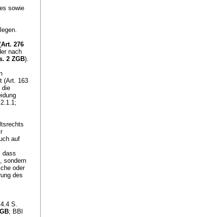
des sowie
legen.
(
Art. 276
der nach
bs. 2 ZGB
).
n
 (Art. 163
 die
eidung
2.1.1;
ltsrechts
r
uch auf
, dass
s, sondern
sche oder
rung des
4.4 S.
ZGB
; BBl