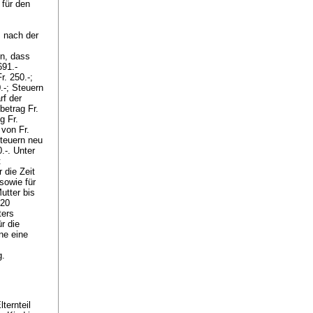
 für den
s nach der
en, dass
691.-
r. 250.-;
.-; Steuern
rf der
betrag Fr.
g Fr.
 von Fr.
Steuern neu
.-. Unter
t
 die Zeit
sowie für
Mutter bis
020
ters
r die
ne eine
g.
ternteil