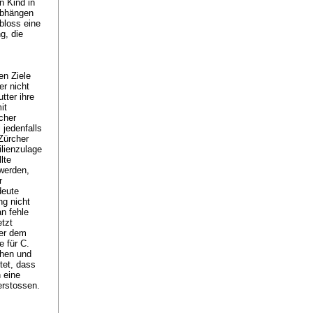
n Kind in
abhängen
 bloss eine
g, die
en Ziele
er nicht
tter ihre
it
cher
 jedenfalls
Zürcher
ilienzulage
lte
werden,
r
deute
ng nicht
an fehle
etzt
ter dem
e für C.
chen und
tet, dass
h eine
rstossen.