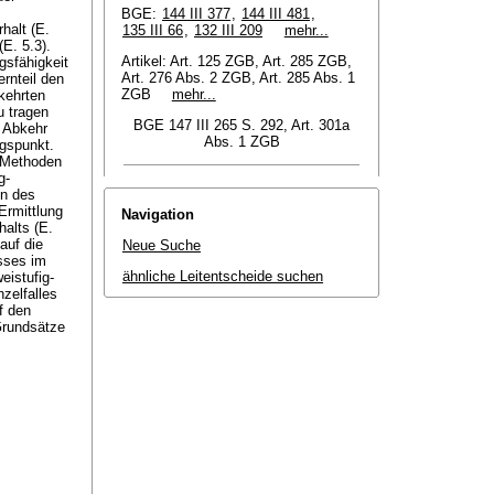
BGE:
144 III 377
,
144 III 481
,
halt (E.
135 III 66
,
132 III 209
mehr...
(E. 5.3).
Artikel: Art. 125 ZGB, Art. 285 ZGB,
gsfähigkeit
Art. 276 Abs. 2 ZGB, Art. 285 Abs. 1
ernteil den
ZGB
mehr...
kehrten
u tragen
BGE 147 III 265 S. 292, Art. 301a
. Abkehr
Abs. 1 ZGB
gspunkt.
e Methoden
g-
en des
Ermittlung
Navigation
alts (E.
auf die
Neue Suche
usses im
ähnliche Leitentscheide suchen
eistufig-
zelfalles
f den
Grundsätze