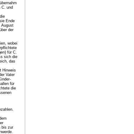
g übernahm
n C. und
die
sie Ende
. August
über der
ien, wobei
pflichtete
gen) für C.
s sich die
eich, das
t Hinweis
der Vater
Kinder-
llen für
chtete die
essenen
ezahlen.
 dem
er
 bis zur
chwerde.