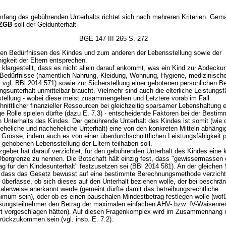
mfang des gebührenden Unterhalts richtet sich nach mehreren Kriterien. Ge
 ZGB
soll der Geldunterhalt
BGE 147 III 265 S. 272
en Bedürfnissen des Kindes und zum anderen der Lebensstellung sowie der
igkeit der Eltern entsprechen.
 klargestellt, dass es nicht allein darauf ankommt, was ein Kind zur Abdecku
Bedürfnisse (namentlich Nahrung, Kleidung, Wohnung, Hygiene, medizinisch
 vgl. BBl 2014 571) sowie zur Sicherstellung einer gebotenen persönlichen B
gsunterhalt unmittelbar braucht. Vielmehr sind auch die elterliche Leistungsf
tellung - wobei diese meist zusammengehen und Letztere vorab im Fall
nittlicher finanzieller Ressourcen bei gleichzeitig sparsamer Lebenshaltung 
ge Rolle spielen dürfte (dazu E. 7.3) - entscheidende Faktoren bei der Besti
 Unterhalts des Kindes. Der gebührende Unterhalt des Kindes ist somit (wie 
eheliche und nacheheliche Unterhalt) eine von den konkreten Mitteln abhängi
Grösse, indem auch es von einer überdurchschnittlichen Leistungsfähigkeit pr
 gehobenen Lebensstellung der Eltern teilhaben soll.
geber hat darauf verzichtet, für den gebührenden Unterhalt des Kindes eine 
Obergrenze zu nennen. Die Botschaft hält einzig fest, dass "gewissermassen 
g für den Kindesunterhalt" festzusetzen sei (BBl 2014 581). An der gleichen S
, dass das Gesetz bewusst auf eine bestimmte Berechnungsmethode verzicht
überlasse, ob sich dieses auf den Unterhalt beziehen wolle, der bei beschrä
malerweise anerkannt werde (gemeint dürfte damit das betreibungsrechtliche
imum sein), oder ob es einen pauschalen Mindestbetrag festlegen wolle (wof
ungsteilnehmer den Betrag der maximalen einfachen AHV- bzw. IV-Waisenren
t vorgeschlagen hätten). Auf diesen Fragenkomplex wird im Zusammenhang m
rückzukommen sein (vgl. insb. E. 7.2).