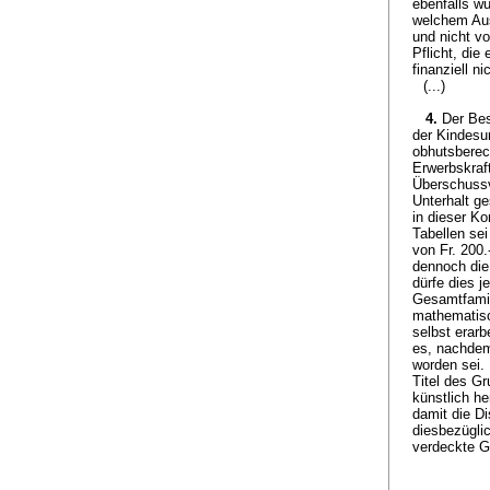
ebenfalls wü
welchem Aus
und nicht vo
Pflicht, di
finanziell n
(...)
4.
Der Bes
der Kindesun
obhutsberech
Erwerbskraf
Überschussve
Unterhalt ge
in dieser K
Tabellen sei
von Fr. 200.
dennoch die
dürfe dies 
Gesamtfamil
mathematisc
selbst erarb
es, nachdem 
worden sei.
Titel des Gr
künstlich he
damit die D
diesbezüglic
verdeckte G