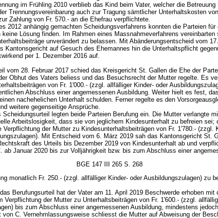
ennung im Frühling 2010 verblieb das Kind beim Vater, welcher die Betreuun
 der Trennungsvereinbarung auch zur Tragung sämtlicher Unterhaltskosten vo
r Zahlung von Fr. 570.- an die Ehefrau verpflichtete.
es 2012 anhängig gemachten Scheidungsverfahrens konnten die Parteien für 
 keine Lösung finden. Im Rahmen eines Massnahmeverfahrens vereinbarten 
nterhaltsbeiträge unverändert zu belassen. Mit Abänderungsentscheid vom 17
s Kantonsgericht auf Gesuch des Ehemannes hin die Unterhaltspflicht gegen
kwirkend per 1. Dezember 2016 auf.
eil vom 28. Februar 2017 schied das Kreisgericht St. Gallen die Ehe der Parte
der Obhut des Vaters beliess und das Besuchsrecht der Mutter regelte. Es ver
erhaltsbeiträgen von Fr. 1'000.- (zzgl. allfälliger Kinder- oder Ausbildungszula
entlichen Abschluss einer angemessenen Ausbildung. Weiter hielt es fest, das
einen nachehelichen Unterhalt schulden. Ferner regelte es den Vorsorgeausgl
und weitere gegenseitige Ansprüche.
Scheidungsurteil legten beide Parteien Berufung ein. Die Mutter verlangte mi
uelle Arbeitslosigkeit, dass sie von jeglichem Kindesunterhalt zu befreien sei; 
e Verpflichtung der Mutter zu Kindesunterhaltsbeiträgen von Fr. 1'780.- (zzgl. 
dungszulagen). Mit Entscheid vom 6. März 2019 sah das Kantonsgericht St. Ga
Rechtskraft des Urteils bis Dezember 2019 von Kindesunterhalt ab und verpfli
 C. ab Januar 2020 bis zur Volljährigkeit bzw. bis zum Abschluss einer angem
BGE 147 III 265 S. 268
ng monatlich Fr. 250.- (zzgl. allfälliger Kinder- oder Ausbildungszulagen) zu b
das Berufungsurteil hat der Vater am 11. April 2019 Beschwerde erhoben mit
Verpflichtung der Mutter zu Unterhaltsbeiträgen von Fr. 1'600.- (zzgl. allfällig
agen) bis zum Abschluss einer angemessenen Ausbildung, mindestens jedoch
eit von C. Vernehmlassungsweise schliesst die Mutter auf Abweisung der Bes