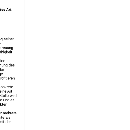
mäss
Art.
ng seiner
e
etreuung
ähigkeit
eine
mmung des
der
ge
ofitieren
konkrete
eine Art
telle wird
e und es
nkten
ür mehrere
te als
it der