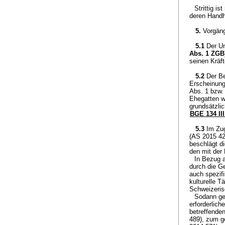
Strittig i
deren Handha
5.
Vorgäng
5.1
Der Un
Abs. 1 ZGB
seinen Kräf
5.2
Der Be
Erscheinung
Abs. 1 bzw
Ehegatten w
grundsätzli
BGE 134 III
5.3
Im Zug
(AS 2015 42
beschlägt d
den mit der 
In Bezug 
durch die Ge
auch spezifi
kulturelle 
Schweizeris
Sodann geh
erforderlic
betreffenden
489), zum g