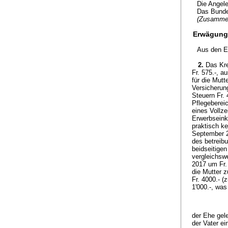
Die Angele
Das Bundes
(Zusamme
Erwägung
Aus den E
2.
Das Kre
Fr. 575.-, a
für die Mutt
Versicherung
Steuern Fr. 
Pflegebereic
eines Vollz
Erwerbseink
praktisch k
September 2
des betreib
beidseitige
vergleichswe
2017 um Fr. 
die Mutter z
Fr. 4000.- (
1'000.-, wa
der Ehe gel
der Vater e