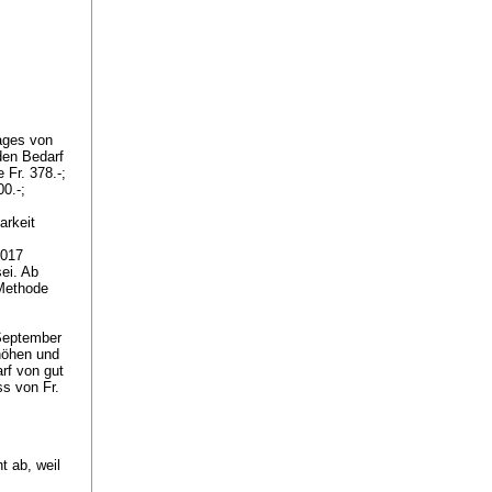
ages von
den Bedarf
 Fr. 378.-;
00.-;
arkeit
2017
ei. Ab
 Methode
 September
rhöhen und
rf von gut
ss von Fr.
t ab, weil