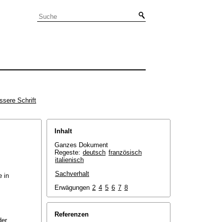
ssere Schrift
Inhalt
Ganzes Dokument
Regeste:
deutsch
französisch
italienisch
Sachverhalt
e in
Erwägungen
2
4
5
6
7
8
Referenzen
der