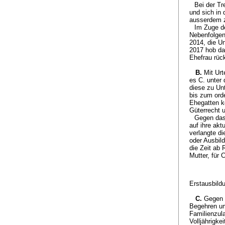
Bei der Tr
und sich in
ausserdem zu
Im Zuge d
Nebenfolgen
2014, die U
2017 hob da
Ehefrau rüc
B.
Mit Urt
es C. unter 
diese zu Unt
bis zum ord
Ehegatten k
Güterrecht 
Gegen das 
auf ihre akt
verlangte di
oder Ausbil
die Zeit ab 
Mutter, für
Erstausbildu
C.
Gegen 
Begehren um 
Familienzul
Volljährigk