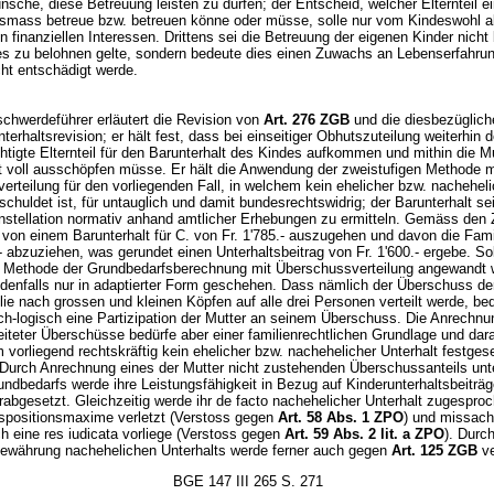
nsche, diese Betreuung leisten zu dürfen; der Entscheid, welcher Elternteil ei
mass betreue bzw. betreuen könne oder müsse, solle nur vom Kindeswohl 
n finanziellen Interessen. Drittens sei die Betreuung der eigenen Kinder nicht
e es zu belohnen gelte, sondern bedeute dies einen Zuwachs an Lebenserfahrun
icht entschädigt werde.
chwerdeführer erläutert die Revision von
Art. 276 ZGB
und die diesbezüglich
terhaltsrevision; er hält fest, dass bei einseitiger Obhutszuteilung weiterhin d
tigte Elternteil für den Barunterhalt des Kindes aufkommen und mithin die Mu
t voll ausschöpfen müsse. Er hält die Anwendung der zweistufigen Methode m
rteilung für den vorliegenden Fall, in welchem kein ehelicher bzw. nacheheli
schuldet ist, für untauglich und damit bundesrechtswidrig; der Barunterhalt sei
onstellation normativ anhand amtlicher Erhebungen zu ermitteln. Gemäss den 
 von einem Barunterhalt für C. von Fr. 1'785.- auszugehen und davon die Fam
- abzuziehen, was gerundet einen Unterhaltsbeitrag von Fr. 1'600.- ergebe. Sol
 Methode der Grundbedarfsberechnung mit Überschussverteilung angewandt 
jedenfalls nur in adaptierter Form geschehen. Dass nämlich der Überschuss de
ie nach grossen und kleinen Köpfen auf alle drei Personen verteilt werde, be
h-logisch eine Partizipation der Mutter an seinem Überschuss. Die Anrechnu
eiteter Überschüsse bedürfe aber einer familienrechtlichen Grundlage und dar
vorliegend rechtskräftig kein ehelicher bzw. nachehelicher Unterhalt festges
 Durch Anrechnung eines der Mutter nicht zustehenden Überschussanteils un
undbedarfs werde ihre Leistungsfähigkeit in Bezug auf Kinderunterhaltsbeiträg
rabgesetzt. Gleichzeitig werde ihr de facto nachehelicher Unterhalt zugespro
ispositionsmaxime verletzt (Verstoss gegen
Art. 58 Abs. 1 ZPO
) und missach
h eine res iudicata vorliege (Verstoss gegen
Art. 59 Abs. 2 lit. a ZPO
). Durc
ewährung nachehelichen Unterhalts werde ferner auch gegen
Art. 125 ZGB
ve
BGE 147 III 265 S. 271