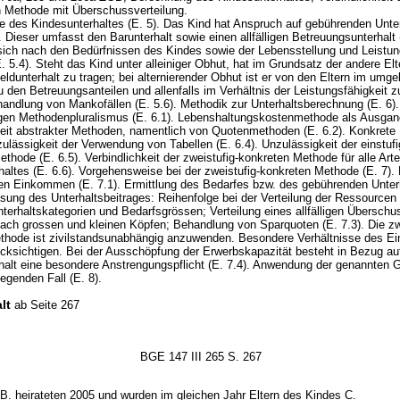
n Methode mit Überschussverteilung.
 des Kindesunterhaltes (E. 5). Das Kind hat Anspruch auf gebührenden Unter
. Dieser umfasst den Barunterhalt sowie einen allfälligen Betreuungsunterhalt 
sich nach den Bedürfnissen des Kindes sowie der Lebensstellung und Leistun
E. 5.4). Steht das Kind unter alleiniger Obhut, hat im Grundsatz der andere Elt
dunterhalt zu tragen; bei alternierender Obhut ist er von den Eltern im umge
u den Betreuungsanteilen und allenfalls im Verhältnis der Leistungsfähigkeit z
handlung von Mankofällen (E. 5.6). Methodik zur Unterhaltsberechnung (E. 6)
gen Methodenpluralismus (E. 6.1). Lebenshaltungskostenmethode als Ausgan
eit abstrakter Methoden, namentlich von Quotenmethoden (E. 6.2). Konkret
zulässigkeit der Verwendung von Tabellen (E. 6.4). Unzulässigkeit der einstufi
thode (E. 6.5). Verbindlichkeit der zweistufig-konkreten Methode für alle Art
altes (E. 6.6). Vorgehensweise bei der zweistufig-konkreten Methode (E. 7). 
ten Einkommen (E. 7.1). Ermittlung des Bedarfes bzw. des gebührenden Unterh
sung des Unterhaltsbeitrages: Reihenfolge bei der Verteilung der Ressourcen 
terhaltskategorien und Bedarfsgrössen; Verteilung eines allfälligen Übersch
ach grossen und kleinen Köpfen; Behandlung von Sparquoten (E. 7.3). Die zw
thode ist zivilstandsunabhängig anzuwenden. Besondere Verhältnisse des Ein
ücksichtigen. Bei der Ausschöpfung der Erwerbskapazität besteht in Bezug au
halt eine besondere Anstrengungspflicht (E. 7.4). Anwendung der genannten 
iegenden Fall (E. 8).
lt
ab Seite 267
BGE 147 III 265 S. 267
B. heirateten 2005 und wurden im gleichen Jahr Eltern des Kindes C.