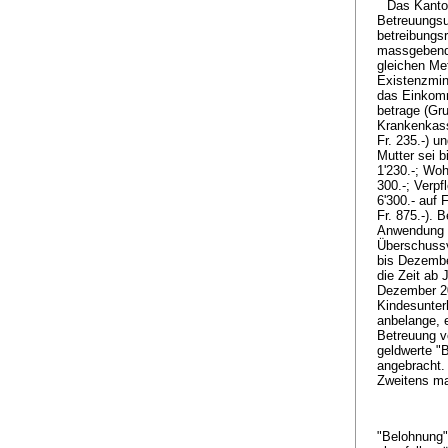
Das Kanto
Betreuungsu
betreibungs
massgebend 
gleichen Me
Existenzmini
das Einkomm
betrage (Gru
Krankenkasse
Fr. 235.-) u
Mutter sei 
1'230.-; Woh
300.-; Verpf
6'300.- auf 
Fr. 875.-). 
Anwendung d
Überschussv
bis Dezember
die Zeit ab 
Dezember 20
Kindesunter
anbelange, e
Betreuung vo
geldwerte "B
angebracht. 
Zweitens ma
"Belohnung"