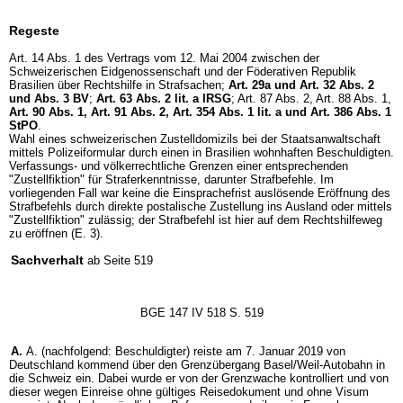
Regeste
Art. 14 Abs. 1 des Vertrags vom 12. Mai 2004 zwischen der
Schweizerischen Eidgenossenschaft und der Föderativen Republik
Brasilien über Rechtshilfe in Strafsachen;
Art. 29a und
Art. 32 Abs. 2
und Abs. 3 BV
;
Art. 63 Abs. 2 lit. a IRSG
; Art. 87 Abs. 2, Art. 88 Abs. 1,
Art. 90 Abs. 1,
Art. 91 Abs. 2,
Art. 354 Abs. 1 lit. a und
Art. 386 Abs. 1
StPO
.
Wahl eines schweizerischen Zustelldomizils bei der Staatsanwaltschaft
mittels Polizeiformular durch einen in Brasilien wohnhaften Beschuldigten.
Verfassungs- und völkerrechtliche Grenzen einer entsprechenden
"Zustellfiktion" für Straferkenntnisse, darunter Strafbefehle. Im
vorliegenden Fall war keine die Einsprachefrist auslösende Eröffnung des
Strafbefehls durch direkte postalische Zustellung ins Ausland oder mittels
"Zustellfiktion" zulässig; der Strafbefehl ist hier auf dem Rechtshilfeweg
zu eröffnen (E. 3).
Sachverhalt
ab Seite 519
BGE 147 IV 518 S. 519
A.
A. (nachfolgend: Beschuldigter) reiste am 7. Januar 2019 von
Deutschland kommend über den Grenzübergang Basel/Weil-Autobahn in
die Schweiz ein. Dabei wurde er von der Grenzwache kontrolliert und von
dieser wegen Einreise ohne gültiges Reisedokument und ohne Visum