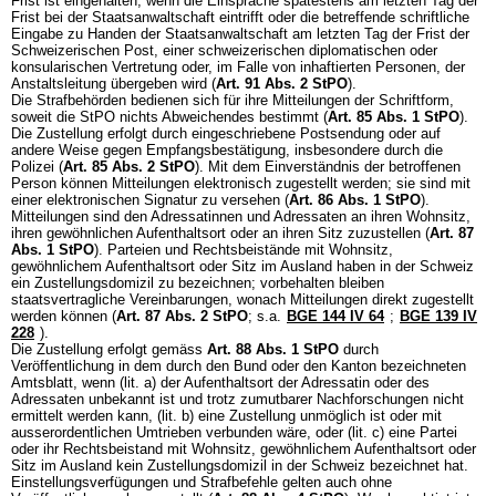
Frist ist eingehalten, wenn die Einsprache spätestens am letzten Tag der
Frist bei der Staatsanwaltschaft eintrifft oder die betreffende schriftliche
Eingabe zu Handen der Staatsanwaltschaft am letzten Tag der Frist der
Schweizerischen Post, einer schweizerischen diplomatischen oder
konsularischen Vertretung oder, im Falle von inhaftierten Personen, der
Anstaltsleitung übergeben wird (
Art. 91 Abs. 2 StPO
).
Die Strafbehörden bedienen sich für ihre Mitteilungen der Schriftform,
soweit die StPO nichts Abweichendes bestimmt (
Art. 85 Abs. 1 StPO
).
Die Zustellung erfolgt durch eingeschriebene Postsendung oder auf
andere Weise gegen Empfangsbestätigung, insbesondere durch die
Polizei (
Art. 85 Abs. 2 StPO
). Mit dem Einverständnis der betroffenen
Person können Mitteilungen elektronisch zugestellt werden; sie sind mit
einer elektronischen Signatur zu versehen (
Art. 86 Abs. 1 StPO
).
Mitteilungen sind den Adressatinnen und Adressaten an ihren Wohnsitz,
ihren gewöhnlichen Aufenthaltsort oder an ihren Sitz zuzustellen (
Art. 87
Abs. 1 StPO
). Parteien und Rechtsbeistände mit Wohnsitz,
gewöhnlichem Aufenthaltsort oder Sitz im Ausland haben in der Schweiz
ein Zustellungsdomizil zu bezeichnen; vorbehalten bleiben
staatsvertragliche Vereinbarungen, wonach Mitteilungen direkt zugestellt
werden können (
Art. 87 Abs. 2 StPO
; s.a.
BGE 144 IV 64
;
BGE 139 IV
228
).
Die Zustellung erfolgt gemäss
Art. 88 Abs. 1 StPO
durch
Veröffentlichung in dem durch den Bund oder den Kanton bezeichneten
Amtsblatt, wenn (lit. a) der Aufenthaltsort der Adressatin oder des
Adressaten unbekannt ist und trotz zumutbarer Nachforschungen nicht
ermittelt werden kann, (lit. b) eine Zustellung unmöglich ist oder mit
ausserordentlichen Umtrieben verbunden wäre, oder (lit. c) eine Partei
oder ihr Rechtsbeistand mit Wohnsitz, gewöhnlichem Aufenthaltsort oder
Sitz im Ausland kein Zustellungsdomizil in der Schweiz bezeichnet hat.
Einstellungsverfügungen und Strafbefehle gelten auch ohne