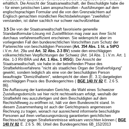
erhältlich. Die Ansicht der Staatsanwaltschaft, der Beschuldigte habe die
- für einen juristischen Laien anspruchsvollen - Ausführungen auf dem
englischsprachigen Formular und die von den Grenzwächtern auf
Englisch gemachten mündlichen Rechtsbelehrungen "zweifellos"
verstanden, ist daher sachlich nur schwer nachvollziehbar.
3.5
Die von der Staatsanwaltschaft favorisierte generelle
Standardformular-Lösung mit Zustellfiktion mag zwar aus ihrer Sicht
durchaus verfahrenseffizient erscheinen. Sie widerspricht aber im
vorliegenden Fall den bundesrechtlichen Vorschriften zum Schutz der
Parteirechte von beschuldigten Personen (
Art. 354 Abs. 1 lit. a StPO
i.V.m. Art. 29a und
Art. 32 Abs. 2-3 BV
) sowie den einschlägigen
völkerrechtlichen Verpflichtungen der Schweiz (Art. 14 Abs. 1 i.V.m. Art. 1
Abs. 1-3 RV-BRA und
Art. 1 Abs. 1 IRSG
). Der Ansicht der
Staatsanwaltschaft, sie habe in der betreffenden Phase des
Strafbefehlsverfahrens "nicht als staatliches Organ der Strafverfolgung"
gewirkt, sondern lediglich als eine von der beschuldigten Person
beauftragte "Domizilhalterin", widerspricht der oben (E. 3.1) dargelegten
einschlägigen Praxis des Bundesgerichtes (
BGE 140 IV 82
E. 2.6 S.
86).
Die Auffassung der kantonalen Gerichte, die Wahl eines Schweizer
Zustellungsdomizils sei hier nicht rechtswirksam erfolgt, weshalb der
Strafbefehl neu auszufertigen und dem Beschuldigten auf dem
Rechtshilfeweg zu eröffnen ist, hält vor dem Bundesrecht stand. In
diesem Zusammenhang ist auch der Gerichtspraxis angemessen
Rechnung zu tragen, wonach nur ausreichend informierte beschuldigte
Personen auf ihren verfassungsmässig garantierten gerichtlichen
Rechtsschutz gegen Straferkenntnisse wirksam verzichten können (
BGE
140 IV 82
E. 2.6 S. 86; Urteil des Bundesgerichtes 6B_152/2013