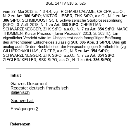
BGE 147 IV 518 S. 526
vom 27. Mai 2013 E. 4.3-4.4; vgl. RICHARD CALAME, CR CPP, a.a.O.,
N. 2 zu
Art. 386 StPO
; VIKTOR LIEBER, ZHK StPO, a.a.O., N. 1 zu
Art.
386 StPO
; SCHMID/JOSITSCH, Schweizerische Strafprozessordnung
[StPO], 3. Aufl. 2018, N. 1 zu
Art. 386 StPO
; CHRISTIAN
SCHWARZENEGGER, ZHK StPO, a.a.O., N. 7 zu
Art. 354 StPO
; MARC
THOMMEN, Kurzer Prozess - fairer Prozess?, 2013, S. 303 ff.). Ein
eigentlicher Verzicht wäre im Übrigen erst nach formgültiger Eröffnung
des anfechtbaren Entscheides zulässig (
Art. 386 Abs. 1 StPO
). Dies gilt
analog auch für den Rechtsbehelf der Einsprache gegen Strafbefehle (vgl.
GILLIÉRON/KILLIAS, CR CPP, a.a.O., N. 5 zu
Art. 354 StPO
;
SCHWARZENEGGER, ZHK StPO, a.a.O., N. 7 zu
Art. 354 StPO
;
ZIEGLER/ KELLER, BSK StPO, a.a.O., N. 1 zu
Art. 386 StPO
).
Inhalt
Ganzes Dokument
Regeste:
deutsch
französisch
italienisch
Sachverhalt
Erwägungen
3
Referenzen