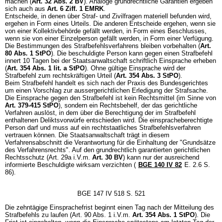
machen (
Art. 32 Abs. 2 BV
). Analoge grundrechtliche Garantien ergeben
sich auch aus
Art. 6 Ziff. 1 EMRK
.
Entscheide, in denen über Straf- und Zivilfragen materiell befunden wird,
ergehen in Form eines Urteils. Die anderen Entscheide ergehen, wenn sie
von einer Kollektivbehörde gefällt werden, in Form eines Beschlusses,
wenn sie von einer Einzelperson gefällt werden, in Form einer Verfügung.
Die Bestimmungen des Strafbefehlsverfahrens bleiben vorbehalten (
Art.
80 Abs. 1 StPO
). Die beschuldigte Person kann gegen einen Strafbefehl
innert 10 Tagen bei der Staatsanwaltschaft schriftlich Einsprache erheben
(
Art. 354 Abs. 1 lit. a StPO
). Ohne gültige Einsprache wird der
Strafbefehl zum rechtskräftigen Urteil (
Art. 354 Abs. 3 StPO
).
Beim Strafbefehl handelt es sich nach der Praxis des Bundesgerichtes
um einen Vorschlag zur aussergerichtlichen Erledigung der Strafsache.
Die Einsprache gegen den Strafbefehl ist kein Rechtsmittel (im Sinne von
Art. 379-415 StPO
), sondern ein Rechtsbehelf, der das gerichtliche
Verfahren auslöst, in dem über die Berechtigung der im Strafbefehl
enthaltenen Deliktsvorwürfe entschieden wird. Die einspracheberechtigte
Person darf und muss auf ein rechtstaatliches Strafbefehlsverfahren
vertrauen können. Die Staatsanwaltschaft trägt in diesem
Verfahrensabschnitt die Verantwortung für die Einhaltung der "Grundsätze
des Verfahrensrechts". Auf den grundrechtlich garantierten gerichtlichen
Rechtsschutz (Art. 29a i.V.m.
Art. 30 BV
) kann nur der ausreichend
informierte Beschuldigte wirksam verzichten (
BGE 140 IV 82
E. 2.6 S.
86).
BGE 147 IV 518 S. 521
Die zehntägige Einsprachefrist beginnt einen Tag nach der Mitteilung des
Strafbefehls zu laufen (Art. 90 Abs. 1 i.V.m.
Art. 354 Abs. 1 StPO
). Die