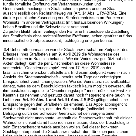
für die förmliche Eröffnung von Verfahrensurkunden und
Gerichtsentscheidungen in Strafsachen im jeweils anderen Staat
ausschliesslich den Rechtshilfeweg vor (Art. 14 Abs. 1 RV-BRA). Eine
direkte postalische Zusendung von Straferkenntnissen an Parteien mit
Wohnsitz im anderen Vertragsstaat (mit fristauslösenden Wirkungen)
haben Brasilien und die Schweiz nicht vereinbart.
Zu prüfen bleibt, ob im vorliegenden Fall eine fristauslösende Zustellung
des Strafbefehls ohne rechtshilfeweise Eröffnung, schon gestützt auf das
innerstaatliche Strafprozessrecht, rechtsgültig erfolgen konnte.
3.4
Unbestrittenermassen war der Staatsanwaltschaft im Zeitpunkt des
Erlasses ihres Strafbefehls am 9. April 2019 die Wohnadresse des
Beschuldigten in Brasilien bekannt. Wie die Vorinstanz gestützt auf die
Akten darlegt, kam die per Einschreiben an diese Wohnadresse
versendete "Orientierungskopie" erst am 17. April 2019 an der
brasilianischen Grenzkontrollstelle an. In diesem Zeitpunkt wären - nach
Ansicht der Staatsanwaltschaft - bereits acht Tage der zehntägigen
Einsprachefrist verstrichen gewesen. Wie die Vorinstanz nachvollziehbar
darlegt, wäre es dem Beschuldigten faktisch kaum möglich gewesen, die
ihm postalisch zugestellte "Orientierungskopie" innert nützlicher Frist zur
Kenntnis zu nehmen und gestützt darauf noch fristgerecht eine (auch im
Lichte von
Art. 90 Abs. 1 und
Art. 91 Abs. 2 StPO
) gültige schriftliche
Einsprache gegen den Strafbefehl zu erheben. Das Appellationsgericht
weist zudem darauf hin, dass der Beschuldigte (anlässlich seiner
Befragung durch die Schweizer Grenzwache) den vorgehaltenen
Sachverhalt nicht anerkannte, weshalb die Staatsanwaltschaft mit einiger
Wahrscheinlichkeit damit habe rechnen müssen, dass der Beschuldigte
sein Einspracherecht würde ausüben wollen. Bei dieser konkreten
Sachlage interpretiert die Staatsanwaltschaft die - für einen juristischen