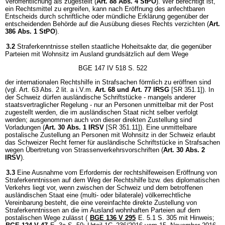
Veröffentlichung als zugestellt (
Art. 88 Abs. 4 StPO
). Wer berechtigt ist,
ein Rechtsmittel zu ergreifen, kann nach Eröffnung des anfechtbaren
Entscheids durch schriftliche oder mündliche Erklärung gegenüber der
entscheidenden Behörde auf die Ausübung dieses Rechts verzichten (
Art.
386 Abs. 1 StPO
).
3.2
Straferkenntnisse stellen staatliche Hoheitsakte dar, die gegenüber
Parteien mit Wohnsitz im Ausland grundsätzlich auf dem Wege
BGE 147 IV 518 S. 522
der internationalen Rechtshilfe in Strafsachen förmlich zu eröffnen sind
(vgl. Art. 63 Abs. 2 lit. a i.V.m.
Art. 68 und
Art. 77 IRSG
[SR 351.1]). In
der Schweiz dürfen ausländische Schriftstücke - mangels anderer
staatsvertraglicher Regelung - nur an Personen unmittelbar mit der Post
zugestellt werden, die im ausländischen Staat nicht selber verfolgt
werden; ausgenommen auch von dieser direkten Zustellung sind
Vorladungen (
Art. 30 Abs. 1 IRSV
[SR 351.11]). Eine unmittelbare
postalische Zustellung an Personen mit Wohnsitz in der Schweiz erlaubt
das Schweizer Recht ferner für ausländische Schriftstücke in Strafsachen
wegen Übertretung von Strassenverkehrsvorschriften (
Art. 30 Abs. 2
IRSV
).
3.3
Eine Ausnahme vom Erfordernis der rechtshilfeweisen Eröffnung von
Straferkenntnissen auf dem Weg der Rechtshilfe bzw. des diplomatischen
Verkehrs liegt vor, wenn zwischen der Schweiz und dem betroffenen
ausländischen Staat eine (multi- oder bilaterale) völkerrechtliche
Vereinbarung besteht, die eine vereinfachte direkte Zustellung von
Straferkenntnissen an die im Ausland wohnhaften Parteien auf dem
postalischen Wege zulässt (
BGE 136 V 295
E. 5.1 S. 305 mit Hinweis;