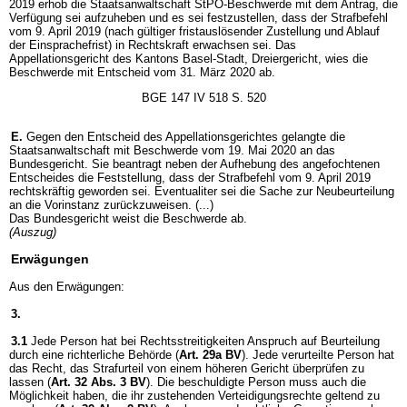
2019 erhob die Staatsanwaltschaft StPO-Beschwerde mit dem Antrag, die
Verfügung sei aufzuheben und es sei festzustellen, dass der Strafbefehl
vom 9. April 2019 (nach gültiger fristauslösender Zustellung und Ablauf
der Einsprachefrist) in Rechtskraft erwachsen sei. Das
Appellationsgericht des Kantons Basel-Stadt, Dreiergericht, wies die
Beschwerde mit Entscheid vom 31. März 2020 ab.
BGE 147 IV 518 S. 520
E.
Gegen den Entscheid des Appellationsgerichtes gelangte die
Staatsanwaltschaft mit Beschwerde vom 19. Mai 2020 an das
Bundesgericht. Sie beantragt neben der Aufhebung des angefochtenen
Entscheides die Feststellung, dass der Strafbefehl vom 9. April 2019
rechtskräftig geworden sei. Eventualiter sei die Sache zur Neubeurteilung
an die Vorinstanz zurückzuweisen. (...)
Das Bundesgericht weist die Beschwerde ab.
(Auszug)
Erwägungen
Aus den Erwägungen:
3.
3.1
Jede Person hat bei Rechtsstreitigkeiten Anspruch auf Beurteilung
durch eine richterliche Behörde (
Art. 29a BV
). Jede verurteilte Person hat
das Recht, das Strafurteil von einem höheren Gericht überprüfen zu
lassen (
Art. 32 Abs. 3 BV
). Die beschuldigte Person muss auch die
Möglichkeit haben, die ihr zustehenden Verteidigungsrechte geltend zu