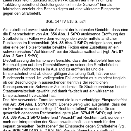
Laien nicht leicht durchschaubaren - Angaben auf ihrem Formular
"Erklärung betreffend Zustellungsdomizil in der Schweiz" hier als
faktischen Verzicht des Beschuldigten auf eine wirksame Einsprache
gegen den Strafbefehl.
BGE 147 IV 518 S. 524
Als zutreffend erweist sich die Ansicht der kantonalen Gerichte, dass eine
die Einsprachefrist von
Art. 354 Abs. 1 StPO
auslösende Eröffnung des
Strafbefehls in Fällen wie dem vorliegenden weder mittels amtlicher
Publikation im Kantonsblatt (
Art. 88 Abs. 1 StPO
) erfolgen kann, noch
über eine per Polizeiformular bewirkte Fiktion einer Zustellung an ein
schweizerisches "Wahldomizil" bei der Staatsanwaltschaft (vgl.
Art. 87
Abs. 2 Satz 1 StPO
).
Die Auffassung der kantonalen Gerichte, dass der Strafbefehl hier dem
Beschuldigten auf dem Rechtshilfeweg an seiner den Strafbehörden
bekannten Wohnadresse im Ausland zu eröffnen ist und die
Einsprachefrist erst ab dieser gültigen Zustellung läuft, hält vor dem
Bundesrecht stand. Im vorliegenden Fall erscheint es zumindest fraglich,
ob der Beschuldigte in ausreichender Kenntnis der rechtlichen
Konsequenzen ein Schweizer Zustelldomizil für Straferkenntnisse bei der
Staatsanwaltschaft gewählt und damit faktisch auf ein wirksames
Einspracherecht verzichtet hat:
Das hier verwendete Formular nennt die kurze zehntägige Einsprachefrist
von
Art. 354 Abs. 1 StPO
nicht. Ebenso wenig wird ausgeführt, dass der
im Formular verwendete Begriff "Rechtsmittelfrist" nicht nur für die
gesetzlich genannten Rechtsmittel gelte (
Art. 379-415 StPO
; vgl. insb.
Art. 386 Abs. 1 StPO
betreffend "Verzicht" auf Rechtsmittel), sondern -
nach der Interpretation der Staatsanwaltschaft - auch noch für den
separat geregelten Rechtsbehelf der Einsprache gegen Strafbefehle (vgl.
dazu
BGE 140 IV 82
E. 2.6 S. 86). Wie die Vorinstanz zutreffend