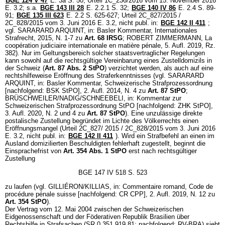
BGE 124 V 47
E. 3a S. 50; Urteil 1C_236/2016 vom 15. November 2016
E. 3.2; s.a.
BGE 143 III 28
E. 2.2.1 S. 32;
BGE 140 IV 86
E. 2.4 S. 89-
91;
BGE 135 III 623
E. 2.2 S. 625-627; Urteil 2C_827/2015 /
2C_828/2015 vom 3. Juni 2016 E. 3.2, nicht publ. in:
BGE 142 II 411
;
vgl. SARARARD ARQUINT, in: Basler Kommentar, Internationales
Strafrecht, 2015, N. 1-7 zu
Art. 68 IRSG
; ROBERT ZIMMERMANN, La
coopération judiciaire internationale en matière pénale, 5. Aufl. 2019, Rz.
382). Nur im Geltungsbereich solcher staatsvertraglicher Regelungen
kann sowohl auf die rechtsgültige Vereinbarung eines Zustelldomizils in
der Schweiz (
Art. 87 Abs. 2 StPO
) verzichtet werden, als auch auf eine
rechtshilfeweise Eröffnung des Straferkenntnisses (vgl. SARARARD
ARQUINT, in: Basler Kommentar, Schweizerische Strafprozessordnung
[nachfolgend: BSK StPO], 2. Aufl. 2014, N. 4 zu
Art. 87 StPO
;
BRÜSCHWEILER/NADIG/SCHNEEBELI, in: Kommentar zur
Schweizerischen Strafprozessordnung StPO [nachfolgend: ZHK StPO],
3. Aufl. 2020, N. 2 und 4 zu
Art. 87 StPO
). Eine unzulässige direkte
postalische Zustellung begründet im Lichte des Völkerrechts einen
Eröffnungsmangel (Urteil 2C_827/ 2015 / 2C_828/2015 vom 3. Juni 2016
E. 3.2, nicht publ. in:
BGE 142 II 411
). Wird ein Strafbefehl an einen im
Ausland domizilierten Beschuldigten fehlerhaft zugestellt, beginnt die
Einsprachefrist von
Art. 354 Abs. 1 StPO
erst nach rechtsgültiger
Zustellung
BGE 147 IV 518 S. 523
zu laufen (vgl. GILLIÉRON/KILLIAS, in: Commentaire romand, Code de
procédure pénale suisse [nachfolgend: CR CPP], 2. Aufl. 2019, N. 12 zu
Art. 354 StPO
).
Der Vertrag vom 12. Mai 2004 zwischen der Schweizerischen
Eidgenossenschaft und der Föderativen Republik Brasilien über
Rechtshilfe in Strafsachen (SR 0.351.919.81; nachfolgend: RV-BRA) sieht