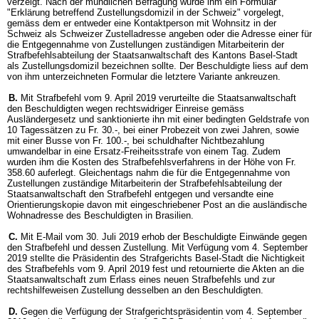
verzeigt. Nach der mündlichen Befragung wurde ihm ein Formular
"Erklärung betreffend Zustellungsdomizil in der Schweiz" vorgelegt,
gemäss dem er entweder eine Kontaktperson mit Wohnsitz in der
Schweiz als Schweizer Zustelladresse angeben oder die Adresse einer für
die Entgegennahme von Zustellungen zuständigen Mitarbeiterin der
Strafbefehlsabteilung der Staatsanwaltschaft des Kantons Basel-Stadt
als Zustellungsdomizil bezeichnen sollte. Der Beschuldigte liess auf dem
von ihm unterzeichneten Formular die letztere Variante ankreuzen.
B.
Mit Strafbefehl vom 9. April 2019 verurteilte die Staatsanwaltschaft
den Beschuldigten wegen rechtswidriger Einreise gemäss
Ausländergesetz und sanktionierte ihn mit einer bedingten Geldstrafe von
10 Tagessätzen zu Fr. 30.-, bei einer Probezeit von zwei Jahren, sowie
mit einer Busse von Fr. 100.-, bei schuldhafter Nichtbezahlung
umwandelbar in eine Ersatz-Freiheitsstrafe von einem Tag. Zudem
wurden ihm die Kosten des Strafbefehlsverfahrens in der Höhe von Fr.
358.60 auferlegt. Gleichentags nahm die für die Entgegennahme von
Zustellungen zuständige Mitarbeiterin der Strafbefehlsabteilung der
Staatsanwaltschaft den Strafbefehl entgegen und versandte eine
Orientierungskopie davon mit eingeschriebener Post an die ausländische
Wohnadresse des Beschuldigten in Brasilien.
C.
Mit E-Mail vom 30. Juli 2019 erhob der Beschuldigte Einwände gegen
den Strafbefehl und dessen Zustellung. Mit Verfügung vom 4. September
2019 stellte die Präsidentin des Strafgerichts Basel-Stadt die Nichtigkeit
des Strafbefehls vom 9. April 2019 fest und retournierte die Akten an die
Staatsanwaltschaft zum Erlass eines neuen Strafbefehls und zur
rechtshilfeweisen Zustellung desselben an den Beschuldigten.
D.
Gegen die Verfügung der Strafgerichtspräsidentin vom 4. September