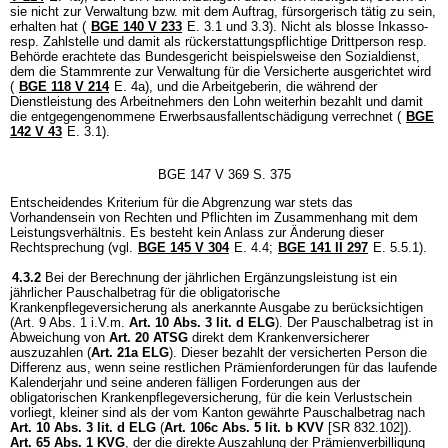
sie nicht zur Verwaltung bzw. mit dem Auftrag, fürsorgerisch tätig zu sein,
erhalten hat (
BGE 140 V 233
E. 3.1 und 3.3). Nicht als blosse Inkasso-
resp. Zahlstelle und damit als rückerstattungspflichtige Drittperson resp.
Behörde erachtete das Bundesgericht beispielsweise den Sozialdienst,
dem die Stammrente zur Verwaltung für die Versicherte ausgerichtet wird
(
BGE 118 V 214
E. 4a), und die Arbeitgeberin, die während der
Dienstleistung des Arbeitnehmers den Lohn weiterhin bezahlt und damit
die entgegengenommene Erwerbsausfallentschädigung verrechnet (
BGE
142 V 43
E. 3.1).
BGE 147 V 369 S. 375
Entscheidendes Kriterium für die Abgrenzung war stets das
Vorhandensein von Rechten und Pflichten im Zusammenhang mit dem
Leistungsverhältnis. Es besteht kein Anlass zur Änderung dieser
Rechtsprechung (vgl.
BGE 145 V 304
E. 4.4;
BGE 141 II 297
E. 5.5.1).
4.3.2
Bei der Berechnung der jährlichen Ergänzungsleistung ist ein
jährlicher Pauschalbetrag für die obligatorische
Krankenpflegeversicherung als anerkannte Ausgabe zu berücksichtigen
(Art. 9 Abs. 1 i.V.m.
Art. 10 Abs. 3 lit. d ELG
). Der Pauschalbetrag ist in
Abweichung von
Art. 20 ATSG
direkt dem Krankenversicherer
auszuzahlen (
Art. 21a ELG
). Dieser bezahlt der versicherten Person die
Differenz aus, wenn seine restlichen Prämienforderungen für das laufende
Kalenderjahr und seine anderen fälligen Forderungen aus der
obligatorischen Krankenpflegeversicherung, für die kein Verlustschein
vorliegt, kleiner sind als der vom Kanton gewährte Pauschalbetrag nach
Art. 10 Abs. 3 lit. d ELG
(
Art. 106c Abs. 5 lit. b KVV
[SR 832.102]).
Art. 65 Abs. 1 KVG
, der die direkte Auszahlung der Prämienverbilligung