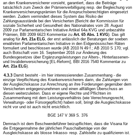
an den Krankenversicherer vorsieht, garantiert, dass die Beiträge
tatsächlich zum Zweck der Prämienverbilligung resp. der Begleichung von
Krankenversicherungsprämien für die Anspruchsberechtigten eingesetzt
werden. Zudem vermindert dieses System das Risiko der
Zahlungsausstände bei den Versicherten (Bericht der Kommission für
soziale Sicherheit und Gesundheit des Nationalrates vom 28. August
2009 zur Parlamentarischen Initiative Artikel 64a KVG und unbezahlte
Prämien, BBl 2009 6623 Kommentar zu
Art. 65 Abs. 1 KVG
). Das gilt
analog für
Art. 21a ELG
, der erst anlässlich der Beratungen der soeben
erwähnten Parlamentarischen Initiative in den Eidgenössischen Räten
formuliert und beschlossen wurde (AB 2010 N 49 f.; AB 2010 S 170; vgl.
auch Botschaft vom 16. September 2016 zur Änderung des
Bundesgesetzes über Ergänzungsleistungen zur Alters-, Hinterlassenen-
und Invalidenversicherung [EL-Reform], BBl 2016 7540 Kommentar zu
Art. 21a ELG
).
4.3.3
Damit besteht - im hier interessierenden Zusammenhang - die
einzige Verpflichtung des Krankenversicherers darin, die Zahlungen von
der Ausgleichskasse zur Anrechnung an ihre Forderungen gegenüber dem
Versicherten entgegenzunehmen und einen allfälligen Überschuss an
diesen weiterzuleiten. Dass er eigene Rechte und Pflichten im
Zusammenhang mit dem Leistungsverhältnis (wie Verrechnungsrecht,
Verwaltungs- oder Fürsorgepflicht) haben soll, bringt die Ausgleichskasse
nicht vor und ist auch nicht ersichtlich.
BGE 147 V 369 S. 376
Demnach ist dem Beschwerdeführer beizupflichten, dass die Visana für
die Entgegennahme der jährlichen Pauschalbeträge von der
Ausgleichskasse als blosse Inkasso- resp. Zahlstelle zu qualifizieren ist.