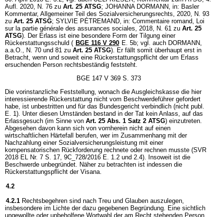
Aufl. 2020, N. 76 zu
Art. 25 ATSG
; JOHANNA DORMANN, in: Basler
Kommentar, Allgemeiner Teil des Sozialversicherungsrechts, 2020, N. 93
zu
Art. 25 ATSG
; SYLVIE PÉTREMAND, in: Commentaire romand, Loi
sur la partie générale des assurances sociales, 2018, N. 61 zu
Art. 25
ATSG
). Der Erlass ist eine besondere Form der Tilgung einer
Rückerstattungsschuld (
BGE 116 V 290
E. 5b; vgl. auch DORMANN,
a.a.O., N. 70 und 81 zu
Art. 25 ATSG
). Er fällt somit überhaupt erst in
Betracht, wenn und soweit eine Rückerstattungspflicht der um Erlass
ersuchenden Person rechtsbeständig feststeht.
BGE 147 V 369 S. 373
Die vorinstanzliche Feststellung, wonach die Ausgleichskasse die hier
interessierende Rückerstattung nicht vom Beschwerdeführer gefordert
habe, ist unbestritten und für das Bundesgericht verbindlich (nicht publ.
E. 1). Unter diesen Umständen bestand in der Tat kein Anlass, auf das
Erlassgesuch (im Sinne von
Art. 25 Abs. 1 Satz 2 ATSG
) einzutreten.
Abgesehen davon kann sich von vornherein nicht auf einen
wirtschaftlichen Härtefall berufen, wer im Zusammenhang mit der
Nachzahlung einer Sozialversicherungsleistung mit einer
kompensatorischen Rückforderung rechnete oder rechnen musste (SVR
2018 EL Nr. 7 S. 17, 9C_728/2016 E. 1.2 und 2.4). Insoweit ist die
Beschwerde unbegründet. Näher zu betrachten ist indessen die
Rückerstattungspflicht der Visana.
4.2
4.2.1
Rechtsbegehren sind nach Treu und Glauben auszulegen,
insbesondere im Lichte der dazu gegebenen Begründung. Eine sichtlich
ungewollte oder unbeholfene Wortwahl der am Recht stehenden Person