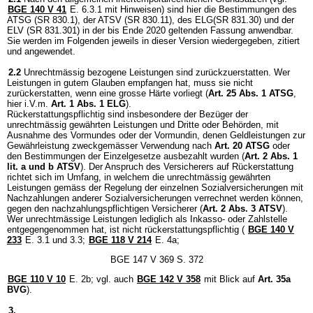
BGE 140 V 41
E. 6.3.1 mit Hinweisen) sind hier die Bestimmungen des
ATSG (SR 830.1), der ATSV (SR 830.11), des ELG(SR 831.30) und der
ELV (SR 831.301) in der bis Ende 2020 geltenden Fassung anwendbar.
Sie werden im Folgenden jeweils in dieser Version wiedergegeben, zitiert
und angewendet.
2.2
Unrechtmässig bezogene Leistungen sind zurückzuerstatten. Wer
Leistungen in gutem Glauben empfangen hat, muss sie nicht
zurückerstatten, wenn eine grosse Härte vorliegt (
Art. 25 Abs. 1 ATSG
,
hier i.V.m.
Art. 1 Abs. 1 ELG
).
Rückerstattungspflichtig sind insbesondere der Bezüger der
unrechtmässig gewährten Leistungen und Dritte oder Behörden, mit
Ausnahme des Vormundes oder der Vormundin, denen Geldleistungen zur
Gewährleistung zweckgemässer Verwendung nach
Art. 20 ATSG
oder
den Bestimmungen der Einzelgesetze ausbezahlt wurden (
Art. 2 Abs. 1
lit. a und b ATSV
). Der Anspruch des Versicherers auf Rückerstattung
richtet sich im Umfang, in welchem die unrechtmässig gewährten
Leistungen gemäss der Regelung der einzelnen Sozialversicherungen mit
Nachzahlungen anderer Sozialversicherungen verrechnet werden können,
gegen den nachzahlungspflichtigen Versicherer (
Art. 2 Abs. 3 ATSV
).
Wer unrechtmässige Leistungen lediglich als Inkasso- oder Zahlstelle
entgegengenommen hat, ist nicht rückerstattungspflichtig (
BGE 140 V
233
E. 3.1 und 3.3;
BGE 118 V 214
E. 4a;
BGE 147 V 369 S. 372
BGE 110 V 10
E. 2b; vgl. auch
BGE 142 V 358
mit Blick auf
Art. 35a
BVG
).
3.