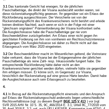
3.1
Das kantonale Gericht hat erwogen, für die jährlichen
Pauschalbeträge, die direkt der Visana ausbezahlt worden waren, sei
diese rückerstattungspflichtig gewesen. Ihr gegenüber sei ein Erlass der
Rückforderung ausgeschlossen. Der Versicherte sei von der
Rückerstattungspflicht des Krankenversicherers nicht berührt und erleide
keinen direkten Nachteil, auch wenn er sich in der Folge mit einer
"gleichsam originären" Prämienforderung der Visana konfrontiert sehe.
Die Ausgleichskasse habe die Pauschalbeträge gar nie vom
Beschwerdeführer zurückgefordert. Am Erlass einer nicht gegen ihn
gerichteten Forderung sei ihm von vornherein ein Rechtsschutzinteresse
abgegangen. Die Ausgleichskasse sei daher zu Recht nicht auf das
Erlassgesuch vom März 2020 eingetreten.
3.2
Der Beschwerdeführer macht im Wesentlichen geltend, die Vorinstanz
habe verkannt, dass die Visana bei der Entgegennahme der jährlichen
Pauschalbeträge als reine Zahl- resp. Inkassostelle fungiert habe. Die
entsprechende Rückforderung hätte daher nicht an den
Krankenversicherer gerichtet werden dürfen, vielmehr hätte sie gegenüber
ihm erfolgen müssen. Er könne sich, im Gegensatz zur Visana,
hinsichtlich der Rückerstattung auf eine grosse Härte berufen. Damit habe
die Ausgleichskasse auch sein Erlassgesuch zu beurteilen.
4.
4.1
In Bezug auf die Rückerstattungspflicht einerseits und den Anspruch
auf Erlass der Rückerstattungsschuld anderseits liegen unterschiedliche
Rechtsverhältnisse (vgl. zu diesem Begriff
BGE 125 V 413
) vor (vgl.
SVR 2015 AHV Nr. 10 S. 35, 9C_466/2014 E. 3.1; Urteil 8C_77/2018 vom
30. April 2018 E. 3.2; vgl. auch UELI KIESER, Kommentar zum ATSG, 4.