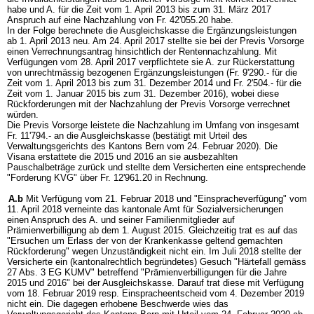
habe und A. für die Zeit vom 1. April 2013 bis zum 31. März 2017
Anspruch auf eine Nachzahlung von Fr. 42'055.20 habe.
In der Folge berechnete die Ausgleichskasse die Ergänzungsleistungen
ab 1. April 2013 neu. Am 24. April 2017 stellte sie bei der Previs Vorsorge
einen Verrechnungsantrag hinsichtlich der Rentennachzahlung. Mit
Verfügungen vom 28. April 2017 verpflichtete sie A. zur Rückerstattung
von unrechtmässig bezogenen Ergänzungsleistungen (Fr. 9'290.- für die
Zeit vom 1. April 2013 bis zum 31. Dezember 2014 und Fr. 2'504.- für die
Zeit vom 1. Januar 2015 bis zum 31. Dezember 2016), wobei diese
Rückforderungen mit der Nachzahlung der Previs Vorsorge verrechnet
würden.
Die Previs Vorsorge leistete die Nachzahlung im Umfang von insgesamt
Fr. 11'794.- an die Ausgleichskasse (bestätigt mit Urteil des
Verwaltungsgerichts des Kantons Bern vom 24. Februar 2020). Die
Visana erstattete die 2015 und 2016 an sie ausbezahlten
Pauschalbeträge zurück und stellte dem Versicherten eine entsprechende
"Forderung KVG" über Fr. 12'961.20 in Rechnung.
A.b
Mit Verfügung vom 21. Februar 2018 und "Einspracheverfügung" vom
11. April 2018 verneinte das kantonale Amt für Sozialversicherungen
einen Anspruch des A. und seiner Familienmitglieder auf
Prämienverbilligung ab dem 1. August 2015. Gleichzeitig trat es auf das
"Ersuchen um Erlass der von der Krankenkasse geltend gemachten
Rückforderung" wegen Unzuständigkeit nicht ein. Im Juli 2018 stellte der
Versicherte ein (kantonalrechtlich begründetes) Gesuch "Härtefall gemäss
27 Abs. 3 EG KUMV" betreffend "Prämienverbilligungen für die Jahre
2015 und 2016" bei der Ausgleichskasse. Darauf trat diese mit Verfügung
vom 18. Februar 2019 resp. Einspracheentscheid vom 4. Dezember 2019
nicht ein. Die dagegen erhobene Beschwerde wies das