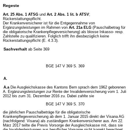
Regeste
Art. 25 Abs. 1 ATSG
und
Art. 2 Abs. 1 lit. b ATSV
;
Rückerstattungspflicht.
Der Krankenversicherer ist für die Entgegennahme von
Ergänzungsleistungen im Rahmen von
Art. 21a ELG
(Pauschalbetrag für
die obligatorische Krankenpflegeversicherung) als blosse Inkasso- resp.
Zahlstelle zu qualifizieren. Folglich trifft ihn diesbezüglich keine
Rückerstattungspflicht (E. 4.3.3).
Sachverhalt
ab Seite 369
BGE 147 V 369 S. 369
A.
A.a
Die Ausgleichskasse des Kantons Bern sprach dem 1962 geborenen
A. Ergänzungsleistungen zur Rente der Invalidenversicherung vom 1. Juli
2012 bis zum 31. Dezember 2016 zu. Dabei zahlte sie
BGE 147 V 369 S. 370
die jährlichen Pauschalbeträge für die obligatorische
Krankenpflegeversicherung ab dem 1. Januar 2015 direkt der Visana AG
(nachfolgend: Visana) als zuständigem Krankenversicherer aus. Am 22.
März 2017 teilte die Previs Vorsorge der Ausgleichskasse mit, dass sie
die Invalidenleistungen aus beruflicher Vorsorge nicht korrekt berechnet