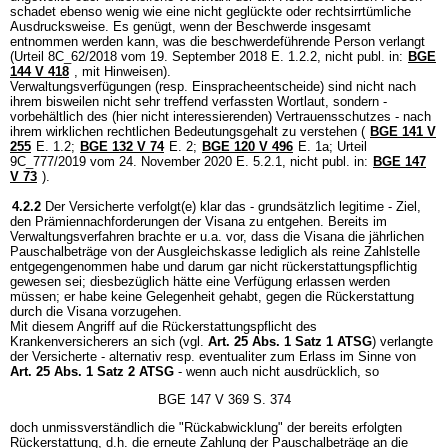
schadet ebenso wenig wie eine nicht geglückte oder rechtsirrtümliche
Ausdrucksweise. Es genügt, wenn der Beschwerde insgesamt
entnommen werden kann, was die beschwerdeführende Person verlangt
(Urteil 8C_62/2018 vom 19. September 2018 E. 1.2.2, nicht publ. in:
BGE
144 V 418
, mit Hinweisen).
Verwaltungsverfügungen (resp. Einspracheentscheide) sind nicht nach
ihrem bisweilen nicht sehr treffend verfassten Wortlaut, sondern -
vorbehältlich des (hier nicht interessierenden) Vertrauensschutzes - nach
ihrem wirklichen rechtlichen Bedeutungsgehalt zu verstehen (
BGE 141 V
255
E. 1.2;
BGE 132 V 74
E. 2;
BGE 120 V 496
E. 1a; Urteil
9C_777/2019 vom 24. November 2020 E. 5.2.1, nicht publ. in:
BGE 147
V 73
).
4.2.2
Der Versicherte verfolgt(e) klar das - grundsätzlich legitime - Ziel,
den Prämiennachforderungen der Visana zu entgehen. Bereits im
Verwaltungsverfahren brachte er u.a. vor, dass die Visana die jährlichen
Pauschalbeträge von der Ausgleichskasse lediglich als reine Zahlstelle
entgegengenommen habe und darum gar nicht rückerstattungspflichtig
gewesen sei; diesbezüglich hätte eine Verfügung erlassen werden
müssen; er habe keine Gelegenheit gehabt, gegen die Rückerstattung
durch die Visana vorzugehen.
Mit diesem Angriff auf die Rückerstattungspflicht des
Krankenversicherers an sich (vgl.
Art. 25 Abs. 1 Satz 1 ATSG
) verlangte
der Versicherte - alternativ resp. eventualiter zum Erlass im Sinne von
Art. 25 Abs. 1 Satz 2 ATSG
- wenn auch nicht ausdrücklich, so
BGE 147 V 369 S. 374
doch unmissverständlich die "Rückabwicklung" der bereits erfolgten
Rückerstattung, d.h. die erneute Zahlung der Pauschalbeträge an die