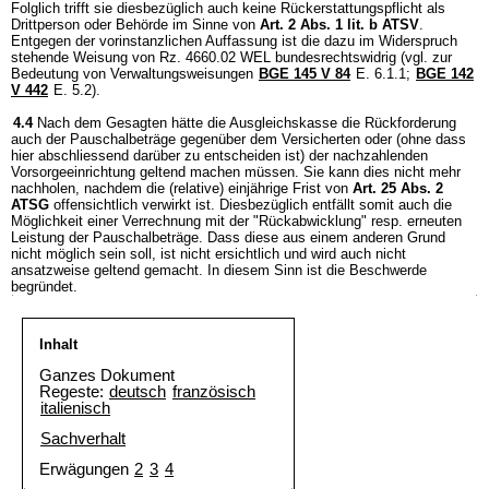
Folglich trifft sie diesbezüglich auch keine Rückerstattungspflicht als
Drittperson oder Behörde im Sinne von
Art. 2 Abs. 1 lit. b ATSV
.
Entgegen der vorinstanzlichen Auffassung ist die dazu im Widerspruch
stehende Weisung von Rz. 4660.02 WEL bundesrechtswidrig (vgl. zur
Bedeutung von Verwaltungsweisungen
BGE 145 V 84
E. 6.1.1;
BGE 142
V 442
E. 5.2).
4.4
Nach dem Gesagten hätte die Ausgleichskasse die Rückforderung
auch der Pauschalbeträge gegenüber dem Versicherten oder (ohne dass
hier abschliessend darüber zu entscheiden ist) der nachzahlenden
Vorsorgeeinrichtung geltend machen müssen. Sie kann dies nicht mehr
nachholen, nachdem die (relative) einjährige Frist von
Art. 25 Abs. 2
ATSG
offensichtlich verwirkt ist. Diesbezüglich entfällt somit auch die
Möglichkeit einer Verrechnung mit der "Rückabwicklung" resp. erneuten
Leistung der Pauschalbeträge. Dass diese aus einem anderen Grund
nicht möglich sein soll, ist nicht ersichtlich und wird auch nicht
ansatzweise geltend gemacht. In diesem Sinn ist die Beschwerde
begründet.
Inhalt
Ganzes Dokument
Regeste:
deutsch
französisch
italienisch
Sachverhalt
Erwägungen
2
3
4