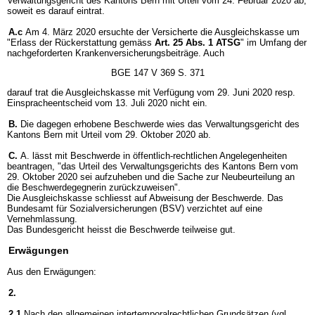
Verwaltungsgericht des Kantons Bern mit Urteil vom 24. Februar 2020 ab,
soweit es darauf eintrat.
A.c
Am 4. März 2020 ersuchte der Versicherte die Ausgleichskasse um
"Erlass der Rückerstattung gemäss
Art. 25 Abs. 1 ATSG
" im Umfang der
nachgeforderten Krankenversicherungsbeiträge. Auch
BGE 147 V 369 S. 371
darauf trat die Ausgleichskasse mit Verfügung vom 29. Juni 2020 resp.
Einspracheentscheid vom 13. Juli 2020 nicht ein.
B.
Die dagegen erhobene Beschwerde wies das Verwaltungsgericht des
Kantons Bern mit Urteil vom 29. Oktober 2020 ab.
C.
A. lässt mit Beschwerde in öffentlich-rechtlichen Angelegenheiten
beantragen, "das Urteil des Verwaltungsgerichts des Kantons Bern vom
29. Oktober 2020 sei aufzuheben und die Sache zur Neubeurteilung an
die Beschwerdegegnerin zurückzuweisen".
Die Ausgleichskasse schliesst auf Abweisung der Beschwerde. Das
Bundesamt für Sozialversicherungen (BSV) verzichtet auf eine
Vernehmlassung.
Das Bundesgericht heisst die Beschwerde teilweise gut.
Erwägungen
Aus den Erwägungen:
2.
2.1
Nach den allgemeinen intertemporalrechtlichen Grundsätzen (vgl.