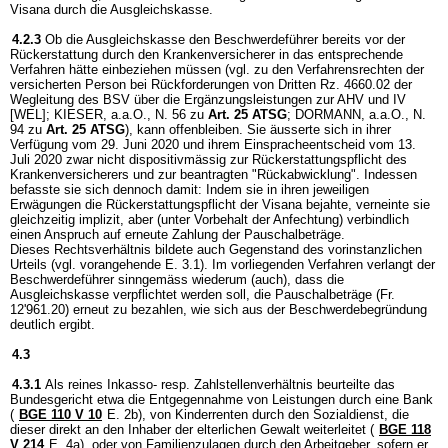
Visana durch die Ausgleichskasse.
4.2.3
Ob die Ausgleichskasse den Beschwerdeführer bereits vor der
Rückerstattung durch den Krankenversicherer in das entsprechende
Verfahren hätte einbeziehen müssen (vgl. zu den Verfahrensrechten der
versicherten Person bei Rückforderungen von Dritten Rz. 4660.02 der
Wegleitung des BSV über die Ergänzungsleistungen zur AHV und IV
[WEL]; KIESER, a.a.O., N. 56 zu
Art. 25 ATSG
; DORMANN, a.a.O., N.
94 zu
Art. 25 ATSG
), kann offenbleiben. Sie äusserte sich in ihrer
Verfügung vom 29. Juni 2020 und ihrem Einspracheentscheid vom 13.
Juli 2020 zwar nicht dispositivmässig zur Rückerstattungspflicht des
Krankenversicherers und zur beantragten "Rückabwicklung". Indessen
befasste sie sich dennoch damit: Indem sie in ihren jeweiligen
Erwägungen die Rückerstattungspflicht der Visana bejahte, verneinte sie
gleichzeitig implizit, aber (unter Vorbehalt der Anfechtung) verbindlich
einen Anspruch auf erneute Zahlung der Pauschalbeträge.
Dieses Rechtsverhältnis bildete auch Gegenstand des vorinstanzlichen
Urteils (vgl. vorangehende E. 3.1). Im vorliegenden Verfahren verlangt der
Beschwerdeführer sinngemäss wiederum (auch), dass die
Ausgleichskasse verpflichtet werden soll, die Pauschalbeträge (Fr.
12'961.20) erneut zu bezahlen, wie sich aus der Beschwerdebegründung
deutlich ergibt.
4.3
4.3.1
Als reines Inkasso- resp. Zahlstellenverhältnis beurteilte das
Bundesgericht etwa die Entgegennahme von Leistungen durch eine Bank
(
BGE 110 V 10
E. 2b), von Kinderrenten durch den Sozialdienst, die
dieser direkt an den Inhaber der elterlichen Gewalt weiterleitet (
BGE 118
V 214
E. 4a), oder von Familienzulagen durch den Arbeitgeber, sofern er