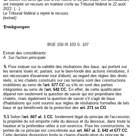
ont interjeté un recours en matière civile au Tribunal fédéral le 22 août
2022. (...)
Le Tribunal fédéral a rejeté le recours.
(extrait)
Erwägungen
BGE 150 III 103 S. 107
Extrait des considérants:
A. Sur l'action principale
5.
Pour statuer sur la validité des résiliations des baux, qui portent sur
les terrains loués et, partant, sur le bien-fondé des actions introduites, il
est nécessaire d'examiner tout d'abord, au regard des règles des droits
réels, si les chalets construits sur ces terrains sont des constructions
mobilières au sens de l'
art. 677 CC
ou s'ils en sont des parties
intégrantes au sens de l'
art. 642 CC
. En effet, de cette qualification
dépend non seulement la question de savoir qui est propriétaire des
chalets, mais également la question de savoir s'il s'agit de baux
d'habitations qui sont soumis aux règles de résiliations formelles de tels
baux et qui bénéficient de la protection des
art. 271 ss CO
.
5.1
Selon l'
art. 667 al. 1 CC
, fondement légal du principe de l'accession,
la propriété du sol emporte celle du dessus et du dessous, dans toute la
hauteur et la profondeur utiles à son exercice. Pour les constructions, la
portée de ce principe est concrétisée aux
art. 667 al. 2, 642 et 677 CC
.
Cette dernière disposition limite le champ d'application du principe de