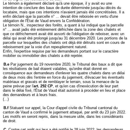
Le témoin a également déclaré qu'à une époque, il y avait eu une
intention de conclure des baux de durée déterminée jusqu'au décès du
locataire, mais que ces intentions n'avaient jamais été concrétisées. Il a
enfin déclaré que la parcelle n° ... devait être reboisée en vertu d'une
obligation de l'État de Vaud envers la Confédération.
Le témoin N., inspecteur des forêts, a quant à lui indiqué que la parcelle
n° ... avait jadis été entièrement défrichée dans la zone des chalets et
que ce défrichement avait été assorti de l'obligation de reboiser, avec un
délai qui avait été prolongé jusqu'au 31 décembre 2020. Les portions de la
parcelle sur lesquelles des chalets ont déjà été détruits sont en cours de
reboisement par la voie d'un repeuplement naturel.
Enfin, l'expertise requise par les demandeurs portant sur le caractère
mobilier ou immobilier des chalets a été rejetée.
B.e
Par jugement du 19 novembre 2020, le Tribunal des baux a dit que
les résiliations de bail étaient valables, qu'ordre était donné en
conséquence aux demandeurs d'enlever les quatre chalets dans un délai
de deux mois dès l'entrée en force du jugement, d'évacuer les éventuels
matériaux et gravats et de remblayer le terrain, sous la menace de la
peine prévue par l'
art. 292 CP
, et qu'en cas d'inexécution de leur part
dans le délai fixé, l'État de Vaud était autorisé à procéder en lieu et place
des demandeurs et à leurs frais.
(...)
B.f
Statuant sur appel, la Cour d'appel civile du Tribunal cantonal du
canton de Vaud a confirmé le jugement attaqué, par arrêt du 23 juin 2022.
Les motifs en seront repris, dans la mesure utile, dans les considérants
de droit.
C.
Contre cet arrêt qui leur a été notifié le 28 juin 2022, les demandeurs