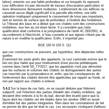
béton), enterrés sur une faible profondeur et sur lesquels ils reposent.
Leur édification n'a pas nécessité de travaux d'excavation particuliers et
leurs dimensions demeurent modestes. L'enlèvement de ces édifices ne
causerait aucun dégât significatif à la parcelle elle-même, une telle
opération impliquant uniquement le creusement de trous peu importants,
tant en termes de surface que de profondeur, à l'endroit des fondations.
Le Tribunal des baux en a déduit que ces chalets sont des constructions
mobilières, leur lien au sol étant lâche. Il a considéré que cette
qualification était conforme à la jurisprudence de l'arrêt 4C.293/2001, le
raccordement à l'électricité, à l'eau courante et aux égouts n'étant pas de
nature à en modifier la qualification. Enfin, il importait peu
BGE 150 III 103 S. 112
que ces constructions ne puissent, par hypothèse, être déplacées telles
quelles.
Examinant les seuls griefs des appelants, la cour cantonale estime que le
lien est plus faible que pour l'enlèvement d'une piscine préfabriquée,
comme dans l'arrêt 5D_77/2017, que les appelants n'ont pas démontré
que les surfaces et volumes des chalets se distingueraient des autres
cas tranchés par la jurisprudence et, enfin, que les conséquences de
l'enlèvement des chalets doivent être appréciées par rapport au fonds, et
non par rapport aux chalets à enlever.
5.4.2
Sur la base de ces faits, on ne saurait déduire que l'élément
subjectif, soit l'intention des parties d'établir des chalets mobiliers, qui
devaient être enlevés à la fin du bail, devrait être écarté parce que la
façon dont les chalets ont été établis dans les années 1960 en aurait
d'emblée fait des parties intégrantes. Rien dans les constatations de fait
ne permet de dire que tel était le cas. Les recourants n'indiquent d'ailleurs