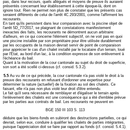
pas, dans leur recours, quels allégués et moyens de preuve ils auraient
présentés concernant leur établissement à cette époque-là, dont on
ignore tout. Rien ne permet non plus de constater que les présents cas
seraient différents de celui de l'arrêt 4C.293/2001, comme l'affirment les
recourants.
En tant qu'ils persistent dans leur comparaison avec la piscine objet de
l'arrêt 5D_77/2017, se plaignant de constatations manifestement
inexactes des faits, les recourants ne démontrent aucun arbitraire:
d'ailleurs, en ce qui concerne l'élément subjectif, on ne voit pas en quoi
une piscine installée par son propriétaire pour être utilisée durablement
par les occupants de la maison devrait servir de point de comparaison
pour apprécier le cas d'un chalet installé par le locataire d'un terrain, loué
par l'État, au bord d'un lac, à la condition expresse de son enlèvement à
l'échéance du bail.
Quant à la motivation de la cour cantonale au sujet du droit de superficie,
son sort a été scellé ci-dessus (cf. consid. 5.3.2).
5.5
Au vu de ce qui précède, la cour cantonale n'a pas violé le droit à la
preuve des recourants en refusant d'ordonner une expertise pour
déterminer la nature (actuelle!) de la fixation au sol des chalets. Ce
faisant, elle n'a pas non plus violé leur droit d'être entendu.
Le fait qu'il sera nécessaire de remblayer et d'égaliser le terrain après
l'enlèvement des chalets est une conséquence qui a été d'emblée prévue
par les parties aux contrats de bail. Les recourants ne peuvent en
BGE 150 III 103 S. 113
déduire que les biens-fonds en subiront des destructions partielles, ce qui
devrait, selon eux, conduire à qualifier les chalets de parties intégrantes,
puisque l'appréciation doit se faire par rapport au fonds (cf. consid. 5.4.1).