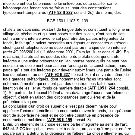
mobilière ont été bétonnées ne lui enlève pas cette qualité, car le
bétonnage des fondations se fait aussi pour des constructions
typiquement temporaires (
ATF 92 II 227
consid. 2c); de même, des
BGE 150 III 103 S. 109
chalets ou cabanons, existant de longue date et constituant à l'origine un
village de pêcheurs et qui sont posés sur des pilotis, n'ont pas de lien
suffisamment intense avec le sol pour être des parties intégrantes du
fonds, le fait qu'ils soient raccordés aux égouts et connectés au réseau
électrique et téléphonique ne suppléant pas au manque de lien intense
(arrêt 4C.293/2001 du 11 décembre 2001, Faits let. A. et consid. 4b). En
revanche, il a été admis que des éléments préfabriqués qui ont été
intégrés à une usine présentent un lien intense parce qu'ils ne sont pas
nécessaires seulement pour assurer l'ancrage de la construction, mais
parce qu'ils ont été intégrés pour devenir eux-mêmes une partie de l'usine
liée durablement au sol (
ATF 92 II 227
consid. 2c); il en va de même de
trois garages préfabriqués, dont notamment les faces latérales sont
enterrées à moitié, qui ne sont pas des constructions faites sans
intention de les lier au fonds de manière durable (
ATF 105 II 264
consid.
1). Si, parfois, le Tribunal fédéral a mis davantage l'accent sur l'élément
objectif, c'était en raison des circonstances particulières et de la
prétention invoquée.
La conclusion d'un droit de superficie n'est pas déterminante pour
apprécier l'union matérielle de la construction avec le fonds, puisqu'aucun
droit de superficie ne peut et ne doit être constitué en présence de
constructions mobilières (
ATF 98 II 199
consid. 3).
Enfin, un élément de la chose est une partie intégrante au sens de l'
art.
642 al. 2 CC
lorsqu'il est essentiel à celle-ci, au point qu'il ne peut en être
séparé sans la détruire, la détériorer ou l'altérer. La chose elle-même, qui