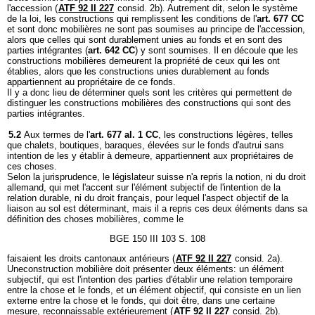
l'accession (
ATF 92 II 227
consid. 2b). Autrement dit, selon le système
de la loi, les constructions qui remplissent les conditions de l'
art. 677 CC
et sont donc mobilières ne sont pas soumises au principe de l'accession,
alors que celles qui sont durablement unies au fonds et en sont des
parties intégrantes (
art. 642 CC
) y sont soumises. Il en découle que les
constructions mobilières demeurent la propriété de ceux qui les ont
établies, alors que les constructions unies durablement au fonds
appartiennent au propriétaire de ce fonds.
Il y a donc lieu de déterminer quels sont les critères qui permettent de
distinguer les constructions mobilières des constructions qui sont des
parties intégrantes.
5.2
Aux termes de l'
art. 677 al. 1 CC
, les constructions légères, telles
que chalets, boutiques, baraques, élevées sur le fonds d'autrui sans
intention de les y établir à demeure, appartiennent aux propriétaires de
ces choses.
Selon la jurisprudence, le législateur suisse n'a repris la notion, ni du droit
allemand, qui met l'accent sur l'élément subjectif de l'intention de la
relation durable, ni du droit français, pour lequel l'aspect objectif de la
liaison au sol est déterminant, mais il a repris ces deux éléments dans sa
définition des choses mobilières, comme le
BGE 150 III 103 S. 108
faisaient les droits cantonaux antérieurs (
ATF 92 II 227
consid. 2a).
Uneconstruction mobilière doit présenter deux éléments: un élément
subjectif, qui est l'intention des parties d'établir une relation temporaire
entre la chose et le fonds, et un élément objectif, qui consiste en un lien
externe entre la chose et le fonds, qui doit être, dans une certaine
mesure, reconnaissable extérieurement (
ATF 92 II 227
consid. 2b).