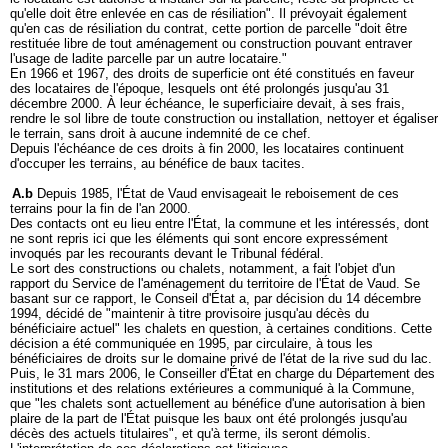
qu'elle doit être enlevée en cas de résiliation". Il prévoyait également
qu'en cas de résiliation du contrat, cette portion de parcelle "doit être
restituée libre de tout aménagement ou construction pouvant entraver
l'usage de ladite parcelle par un autre locataire."
En 1966 et 1967, des droits de superficie ont été constitués en faveur
des locataires de l'époque, lesquels ont été prolongés jusqu'au 31
décembre 2000. À leur échéance, le superficiaire devait, à ses frais,
rendre le sol libre de toute construction ou installation, nettoyer et égaliser
le terrain, sans droit à aucune indemnité de ce chef.
Depuis l'échéance de ces droits à fin 2000, les locataires continuent
d'occuper les terrains, au bénéfice de baux tacites.
A.b
Depuis 1985, l'État de Vaud envisageait le reboisement de ces
terrains pour la fin de l'an 2000.
Des contacts ont eu lieu entre l'État, la commune et les intéressés, dont
ne sont repris ici que les éléments qui sont encore expressément
invoqués par les recourants devant le Tribunal fédéral.
Le sort des constructions ou chalets, notamment, a fait l'objet d'un
rapport du Service de l'aménagement du territoire de l'État de Vaud. Se
basant sur ce rapport, le Conseil d'État a, par décision du 14 décembre
1994, décidé de "maintenir à titre provisoire jusqu'au décès du
bénéficiaire actuel" les chalets en question, à certaines conditions. Cette
décision a été communiquée en 1995, par circulaire, à tous les
bénéficiaires de droits sur le domaine privé de l'état de la rive sud du lac.
Puis, le 31 mars 2006, le Conseiller d'État en charge du Département des
institutions et des relations extérieures a communiqué à la Commune,
que "les chalets sont actuellement au bénéfice d'une autorisation à bien
plaire de la part de l'État puisque les baux ont été prolongés jusqu'au
décès des actuels titulaires", et qu'à terme, ils seront démolis.