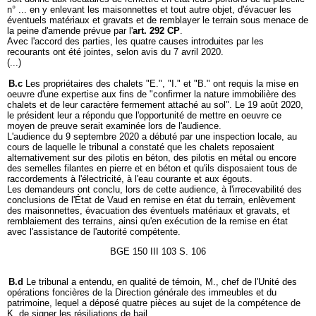
n° ... en y enlevant les maisonnettes et tout autre objet, d'évacuer les
éventuels matériaux et gravats et de remblayer le terrain sous menace de
la peine d'amende prévue par l'
art. 292 CP
.
Avec l'accord des parties, les quatre causes introduites par les
recourants ont été jointes, selon avis du 7 avril 2020.
(...)
B.c
Les propriétaires des chalets "E.", "I." et "B." ont requis la mise en
oeuvre d'une expertise aux fins de "confirmer la nature immobilière des
chalets et de leur caractère fermement attaché au sol". Le 19 août 2020,
le président leur a répondu que l'opportunité de mettre en oeuvre ce
moyen de preuve serait examinée lors de l'audience.
L'audience du 9 septembre 2020 a débuté par une inspection locale, au
cours de laquelle le tribunal a constaté que les chalets reposaient
alternativement sur des pilotis en béton, des pilotis en métal ou encore
des semelles filantes en pierre et en béton et qu'ils disposaient tous de
raccordements à l'électricité, à l'eau courante et aux égouts.
Les demandeurs ont conclu, lors de cette audience, à l'irrecevabilité des
conclusions de l'État de Vaud en remise en état du terrain, enlèvement
des maisonnettes, évacuation des éventuels matériaux et gravats, et
remblaiement des terrains, ainsi qu'en exécution de la remise en état
avec l'assistance de l'autorité compétente.
BGE 150 III 103 S. 106
B.d
Le tribunal a entendu, en qualité de témoin, M., chef de l'Unité des
opérations foncières de la Direction générale des immeubles et du
patrimoine, lequel a déposé quatre pièces au sujet de la compétence de
K. de signer les résiliations de bail.