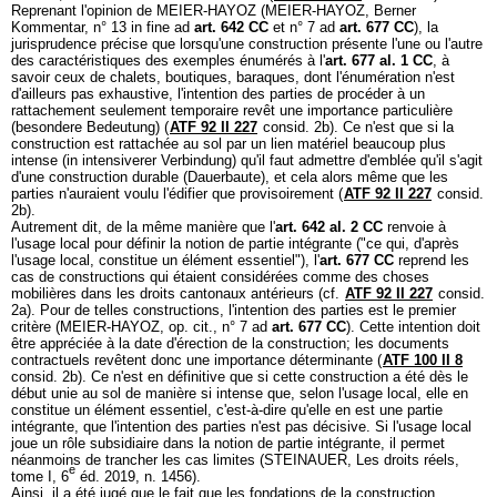
Reprenant l'opinion de MEIER-HAYOZ (MEIER-HAYOZ, Berner
Kommentar, n° 13 in fine ad
art. 642 CC
et n° 7 ad
art. 677 CC
), la
jurisprudence précise que lorsqu'une construction présente l'une ou l'autre
des caractéristiques des exemples énumérés à l'
art. 677 al. 1 CC
, à
savoir ceux de chalets, boutiques, baraques, dont l'énumération n'est
d'ailleurs pas exhaustive, l'intention des parties de procéder à un
rattachement seulement temporaire revêt une importance particulière
(besondere Bedeutung) (
ATF 92 II 227
consid. 2b). Ce n'est que si la
construction est rattachée au sol par un lien matériel beaucoup plus
intense (in intensiverer Verbindung) qu'il faut admettre d'emblée qu'il s'agit
d'une construction durable (Dauerbaute), et cela alors même que les
parties n'auraient voulu l'édifier que provisoirement (
ATF 92 II 227
consid.
2b).
Autrement dit, de la même manière que l'
art. 642 al. 2 CC
renvoie à
l'usage local pour définir la notion de partie intégrante ("ce qui, d'après
l'usage local, constitue un élément essentiel"), l'
art. 677 CC
reprend les
cas de constructions qui étaient considérées comme des choses
mobilières dans les droits cantonaux antérieurs (cf.
ATF 92 II 227
consid.
2a). Pour de telles constructions, l'intention des parties est le premier
critère (MEIER-HAYOZ, op. cit., n° 7 ad
art. 677 CC
). Cette intention doit
être appréciée à la date d'érection de la construction; les documents
contractuels revêtent donc une importance déterminante (
ATF 100 II 8
consid. 2b). Ce n'est en définitive que si cette construction a été dès le
début unie au sol de manière si intense que, selon l'usage local, elle en
constitue un élément essentiel, c'est-à-dire qu'elle en est une partie
intégrante, que l'intention des parties n'est pas décisive. Si l'usage local
joue un rôle subsidiaire dans la notion de partie intégrante, il permet
néanmoins de trancher les cas limites (STEINAUER, Les droits réels,
e
tome I, 6
éd. 2019, n. 1456).
Ainsi, il a été jugé que le fait que les fondations de la construction