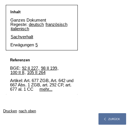
Inhalt
Ganzes Dokument
Regeste:
deutsch
französisch
italienisch
Sachverhalt
Erwägungen
5
Referenzen
BGE:
92 II 227
,
98 II 199
,
100 II 8
,
105 II 264
Artikel: Art. 677 ZGB,
Art. 642 und
667 Abs. 1 ZGB
, art. 292 CP, art.
677 al. 1 CC
mehr...
Drucken
nach oben
ZURÜCK