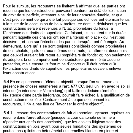
Pour le surplus, les recourants se limitent à affirmer que les parties ont
reconnu que les constructions pouvaient perdurer au-delà de l'extinction
du droit de superficie, attestant ainsi de leur caractère durable, et que
c'est précisément ce qui a été fait puisque ces édifices ont été maintenus
à la suite de la conclusion de baux tacites, ce dont ils déduisent que les
constructions seraient revenues à l'État, propriétaire du fonds, à
l'échéance des droits de superficie. Ce faisant, ils insistent sur la durée
pendant laquelle ces chalets ont été maintenus en place - qui n'est pas
décisive -, et non sur l'intention des parties lorsqu'ils ont été érigés. Au
demeurant, alors qu'ils se sont toujours considérés comme propriétaires
de ces chalets, qu'ils ont eux-mêmes construits, ils affirment désormais
que ceux-ci auraient fait retour au propriétaire du fonds: or, non seulement
ils adoptent là un comportement contradictoire qui ne mérite aucune
protection, mais encore ils font mine d'ignorer qu'il était prévu qu'à
l'extinction des droits de superficie, les propriétaires devaient enlever
leurs constructions.
5.4
En ce qui concerne l'élément objectif, lorsque l'on se trouve en
présence de choses énumérées à l'
art. 677 CC
, seul un lien avec le sol si
intense (in intensiverer Verbindung) qu'il faille en déduire d'emblée
l'existence d'une partie intégrante, pourrait faire échec à la qualification de
construction mobilière. Contrairement à ce que soutiennent les
recourants, il n'y a pas lieu de "favoriser le critère objectif".
5.4.1
Il ressort des constatations de fait du premier jugement, reprises en
résumé dans l'arrêt attaqué (puisque la cour cantonale se limite à
répondre aux griefs des appelants), que les chalets litigieux sont des
constructions en bois ayant pour seules fondations des systèmes de
poutraisons (pilotis en béton/métal ou semelles filantes en pierre et