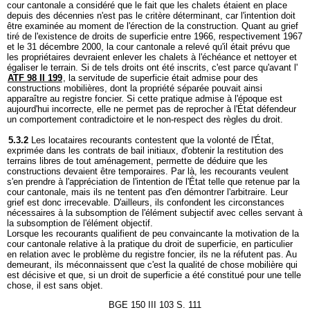
cour cantonale a considéré que le fait que les chalets étaient en place
depuis des décennies n'est pas le critère déterminant, car l'intention doit
être examinée au moment de l'érection de la construction. Quant au grief
tiré de l'existence de droits de superficie entre 1966, respectivement 1967
et le 31 décembre 2000, la cour cantonale a relevé qu'il était prévu que
les propriétaires devraient enlever les chalets à l'échéance et nettoyer et
égaliser le terrain. Si de tels droits ont été inscrits, c'est parce qu'avant l'
ATF 98 II 199
, la servitude de superficie était admise pour des
constructions mobilières, dont la propriété séparée pouvait ainsi
apparaître au registre foncier. Si cette pratique admise à l'époque est
aujourd'hui incorrecte, elle ne permet pas de reprocher à l'État défendeur
un comportement contradictoire et le non-respect des règles du droit.
5.3.2
Les locataires recourants contestent que la volonté de l'État,
exprimée dans les contrats de bail initiaux, d'obtenir la restitution des
terrains libres de tout aménagement, permette de déduire que les
constructions devaient être temporaires. Par là, les recourants veulent
s'en prendre à l'appréciation de l'intention de l'État telle que retenue par la
cour cantonale, mais ils ne tentent pas d'en démontrer l'arbitraire. Leur
grief est donc irrecevable. D'ailleurs, ils confondent les circonstances
nécessaires à la subsomption de l'élément subjectif avec celles servant à
la subsomption de l'élément objectif.
Lorsque les recourants qualifient de peu convaincante la motivation de la
cour cantonale relative à la pratique du droit de superficie, en particulier
en relation avec le problème du registre foncier, ils ne la réfutent pas. Au
demeurant, ils méconnaissent que c'est la qualité de chose mobilière qui
est décisive et que, si un droit de superficie a été constitué pour une telle
chose, il est sans objet.
BGE 150 III 103 S. 111