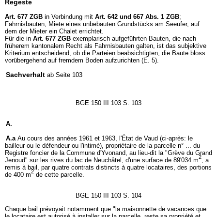
Regeste
Art. 677 ZGB
in Verbindung mit
Art. 642 und 667 Abs. 1 ZGB
;
Fahrnisbauten; Miete eines unbebauten Grundstücks am Seeufer, auf
dem der Mieter ein Chalet errichtet.
Für die in
Art. 677 ZGB
exemplarisch aufgeführten Bauten, die nach
früherem kantonalem Recht als Fahrnisbauten galten, ist das subjektive
Kriterium entscheidend, ob die Parteien beabsichtigten, die Baute bloss
vorübergehend auf fremdem Boden aufzurichten (E. 5).
Sachverhalt
ab Seite 103
BGE 150 III 103 S. 103
A.
A.a
Au cours des années 1961 et 1963, l'État de Vaud (ci-après: le
bailleur ou le défendeur ou l'intimé), propriétaire de la parcelle n° ... du
Registre foncier de la Commune d'Yvonand, au lieu-dit la "Grève du Grand
2
Jenoud" sur les rives du lac de Neuchâtel, d'une surface de 89'034 m
, a
remis à bail, par quatre contrats distincts à quatre locataires, des portions
2
de 400 m
de cette parcelle.
BGE 150 III 103 S. 104
Chaque bail prévoyait notamment que "la maisonnette de vacances que
le locataire est autorisé à installer sur la parcelle, reste sa propriété et