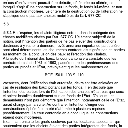
en cas d'enlèvement pourrait être détruite, détériorée ou altérée, est,
lorsqu'il s'agit d'une construction sur un fonds, le fonds lui-même, et non
la construction mobilière. Le critère de la destruction ou de l'altération ne
s'applique donc pas aux choses mobilières de l'
art. 677 CC
.
5.3
5.3.1
En l'espèce, les chalets litigieux entrent dans la catégorie des
choses mobilières visées par l'
art. 677 CC
. L'élément subjectif de la
notion, soit l'intention des parties de ne pas élever des constructions
destinées à y rester à demeure, revêt ainsi une importance particulière;
sont ainsi déterminants les documents contractuels signés par les parties
au moment de la conclusion des baux et l'érection des chalets.
A la suite du Tribunal des baux, la cour cantonale a constaté que les
contrats de bail de 1961 et 1963, passés entre les prédécesseurs des
parties au procès et l'État, prévoyaient que les maisonnettes de
BGE 150 III 103 S. 110
vacances, dont l'édification était autorisée, devraient être enlevées en
cas de résiliation des baux portant sur les fonds. Il en découle que
l'intention des parties lors de l'édification des chalets n'était pas que ceux-
ci soient installés durablement sur les fonds de l'État. D'ailleurs, les
demandeurs n'ont pas démontré que l'intention, notamment celle de l'État,
aurait changé par la suite. Au contraire, l'intention d'ériger des
constructions éphémères a été réaffirmée à plusieurs reprises
postérieurement. La cour cantonale en a conclu que les constructions
étaient donc mobilières.
Examinant ensuite les griefs soulevés par les locataires appelants, qui
soutenaient que les chalets étaient des parties intégrantes des fonds, la