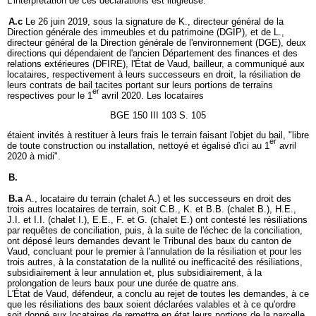
L'interprétation de ces déclarations est litigieuse.
A.c
Le 26 juin 2019, sous la signature de K., directeur général de la
Direction générale des immeubles et du patrimoine (DGIP), et de L.,
directeur général de la Direction générale de l'environnement (DGE), deux
directions qui dépendaient de l'ancien Département des finances et des
relations extérieures (DFIRE), l'État de Vaud, bailleur, a communiqué aux
locataires, respectivement à leurs successeurs en droit, la résiliation de
leurs contrats de bail tacites portant sur leurs portions de terrains
er
respectives pour le 1
avril 2020. Les locataires
BGE 150 III 103 S. 105
étaient invités à restituer à leurs frais le terrain faisant l'objet du bail, "libre
er
de toute construction ou installation, nettoyé et égalisé d'ici au 1
avril
2020 à midi".
B.
B.a
A., locataire du terrain (chalet A.) et les successeurs en droit des
trois autres locataires de terrain, soit C.B., K. et B.B. (chalet B.), H.E.,
J.I. et I.I. (chalet I.), E.E., F. et G. (chalet E.) ont contesté les résiliations
par requêtes de conciliation, puis, à la suite de l'échec de la conciliation,
ont déposé leurs demandes devant le Tribunal des baux du canton de
Vaud, concluant pour le premier à l'annulation de la résiliation et pour les
trois autres, à la constatation de la nullité ou inefficacité des résiliations,
subsidiairement à leur annulation et, plus subsidiairement, à la
prolongation de leurs baux pour une durée de quatre ans.
L'État de Vaud, défendeur, a conclu au rejet de toutes les demandes, à ce
que les résiliations des baux soient déclarées valables et à ce qu'ordre
soit donné aux locataires de remettre en état leurs portions de la parcelle