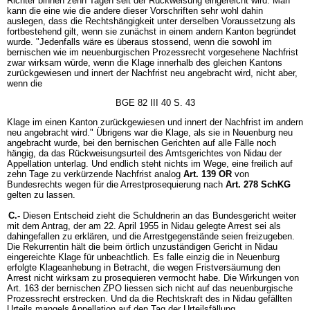
Richter binnen zehn Tagen seit der Rückweisung eingereicht wird. Man
kann die eine wie die andere dieser Vorschriften sehr wohl dahin
auslegen, dass die Rechtshängigkeit unter derselben Voraussetzung als
fortbestehend gilt, wenn sie zunächst in einem andern Kanton begründet
wurde. "Jedenfalls wäre es überaus stossend, wenn die sowohl im
bernischen wie im neuenburgischen Prozessrecht vorgesehene Nachfrist
zwar wirksam würde, wenn die Klage innerhalb des gleichen Kantons
zurückgewiesen und innert der Nachfrist neu angebracht wird, nicht aber,
wenn die
BGE 82 III 40 S. 43
Klage im einen Kanton zurückgewiesen und innert der Nachfrist im andern
neu angebracht wird." Übrigens war die Klage, als sie in Neuenburg neu
angebracht wurde, bei den bernischen Gerichten auf alle Fälle noch
hängig, da das Rückweisungsurteil des Amtsgerichtes von Nidau der
Appellation unterlag. Und endlich steht nichts im Wege, eine freilich auf
zehn Tage zu verkürzende Nachfrist analog
Art. 139 OR
von
Bundesrechts wegen für die Arrestprosequierung nach
Art. 278 SchKG
gelten zu lassen.
C.-
Diesen Entscheid zieht die Schuldnerin an das Bundesgericht weiter
mit dem Antrag, der am 22. April 1955 in Nidau gelegte Arrest sei als
dahingefallen zu erklären, und die Arrestgegenstände seien freizugeben.
Die Rekurrentin hält die beim örtlich unzuständigen Gericht in Nidau
eingereichte Klage für unbeachtlich. Es falle einzig die in Neuenburg
erfolgte Klageanhebung in Betracht, die wegen Fristversäumung den
Arrest nicht wirksam zu prosequieren vermocht habe. Die Wirkungen von
Art. 163 der bernischen ZPO liessen sich nicht auf das neuenburgische
Prozessrecht erstrecken. Und da die Rechtskraft des in Nidau gefällten
Urteils mangels Appellation auf den Tag der Urteilsfällung