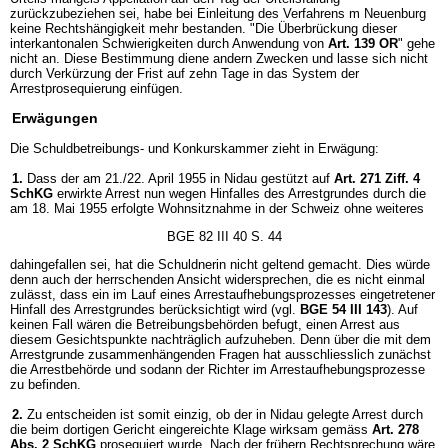
zurückzubeziehen sei, habe bei Einleitung des Verfahrens m Neuenburg
keine Rechtshängigkeit mehr bestanden. "Die Überbrückung dieser
interkantonalen Schwierigkeiten durch Anwendung von
Art. 139 OR
" gehe
nicht an. Diese Bestimmung diene andern Zwecken und lasse sich nicht
durch Verkürzung der Frist auf zehn Tage in das System der
Arrestprosequierung einfügen.
Erwägungen
Die Schuldbetreibungs- und Konkurskammer zieht in Erwägung:
1.
Dass der am 21./22. April 1955 in Nidau gestützt auf
Art. 271 Ziff. 4
SchKG
erwirkte Arrest nun wegen Hinfalles des Arrestgrundes durch die
am 18. Mai 1955 erfolgte Wohnsitznahme in der Schweiz ohne weiteres
BGE 82 III 40 S. 44
dahingefallen sei, hat die Schuldnerin nicht geltend gemacht. Dies würde
denn auch der herrschenden Ansicht widersprechen, die es nicht einmal
zulässt, dass ein im Lauf eines Arrestaufhebungsprozesses eingetretener
Hinfall des Arrestgrundes berücksichtigt wird (vgl.
BGE 54 III 143
). Auf
keinen Fall wären die Betreibungsbehörden befugt, einen Arrest aus
diesem Gesichtspunkte nachträglich aufzuheben. Denn über die mit dem
Arrestgrunde zusammenhängenden Fragen hat ausschliesslich zunächst
die Arrestbehörde und sodann der Richter im Arrestaufhebungsprozesse
zu befinden.
2.
Zu entscheiden ist somit einzig, ob der in Nidau gelegte Arrest durch
die beim dortigen Gericht eingereichte Klage wirksam gemäss
Art. 278
Abs. 2 SchKG
prosequiert wurde. Nach der frühern Rechtsprechung wäre