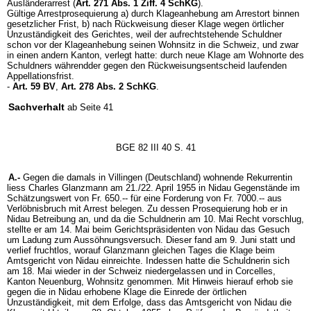
Ausländerarrest (
Art. 271 Abs. 1 Ziff. 4 SchKG
).
Gültige Arrestprosequierung a) durch Klageanhebung am Arrestort binnen
gesetzlicher Frist, b) nach Rückweisung dieser Klage wegen örtlicher
Unzuständigkeit des Gerichtes, weil der aufrechtstehende Schuldner
schon vor der Klageanhebung seinen Wohnsitz in die Schweiz, und zwar
in einen andern Kanton, verlegt hatte: durch neue Klage am Wohnorte des
Schuldners währendder gegen den Rückweisungsentscheid laufenden
Appellationsfrist.
-
Art. 59 BV
,
Art. 278 Abs. 2 SchKG
.
Sachverhalt
ab Seite 41
BGE 82 III 40 S. 41
A.-
Gegen die damals in Villingen (Deutschland) wohnende Rekurrentin
liess Charles Glanzmann am 21./22. April 1955 in Nidau Gegenstände im
Schätzungswert von Fr. 650.-- für eine Forderung von Fr. 7000.-- aus
Verlöbnisbruch mit Arrest belegen. Zu dessen Prosequierung hob er in
Nidau Betreibung an, und da die Schuldnerin am 10. Mai Recht vorschlug,
stellte er am 14. Mai beim Gerichtspräsidenten von Nidau das Gesuch
um Ladung zum Aussöhnungsversuch. Dieser fand am 9. Juni statt und
verlief fruchtlos, worauf Glanzmann gleichen Tages die Klage beim
Amtsgericht von Nidau einreichte. Indessen hatte die Schuldnerin sich
am 18. Mai wieder in der Schweiz niedergelassen und in Corcelles,
Kanton Neuenburg, Wohnsitz genommen. Mit Hinweis hierauf erhob sie
gegen die in Nidau erhobene Klage die Einrede der örtlichen
Unzuständigkeit, mit dem Erfolge, dass das Amtsgericht von Nidau die