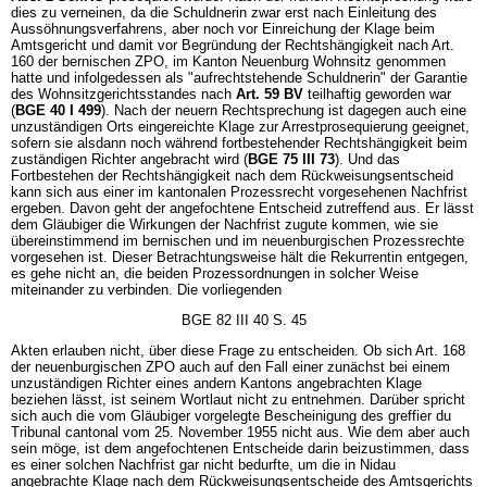
dies zu verneinen, da die Schuldnerin zwar erst nach Einleitung des
Aussöhnungsverfahrens, aber noch vor Einreichung der Klage beim
Amtsgericht und damit vor Begründung der Rechtshängigkeit nach Art.
160 der bernischen ZPO, im Kanton Neuenburg Wohnsitz genommen
hatte und infolgedessen als "aufrechtstehende Schuldnerin" der Garantie
des Wohnsitzgerichtsstandes nach
Art. 59 BV
teilhaftig geworden war
(
BGE 40 I 499
). Nach der neuern Rechtsprechung ist dagegen auch eine
unzuständigen Orts eingereichte Klage zur Arrestprosequierung geeignet,
sofern sie alsdann noch während fortbestehender Rechtshängigkeit beim
zuständigen Richter angebracht wird (
BGE 75 III 73
). Und das
Fortbestehen der Rechtshängigkeit nach dem Rückweisungsentscheid
kann sich aus einer im kantonalen Prozessrecht vorgesehenen Nachfrist
ergeben. Davon geht der angefochtene Entscheid zutreffend aus. Er lässt
dem Gläubiger die Wirkungen der Nachfrist zugute kommen, wie sie
übereinstimmend im bernischen und im neuenburgischen Prozessrechte
vorgesehen ist. Dieser Betrachtungsweise hält die Rekurrentin entgegen,
es gehe nicht an, die beiden Prozessordnungen in solcher Weise
miteinander zu verbinden. Die vorliegenden
BGE 82 III 40 S. 45
Akten erlauben nicht, über diese Frage zu entscheiden. Ob sich Art. 168
der neuenburgischen ZPO auch auf den Fall einer zunächst bei einem
unzuständigen Richter eines andern Kantons angebrachten Klage
beziehen lässt, ist seinem Wortlaut nicht zu entnehmen. Darüber spricht
sich auch die vom Gläubiger vorgelegte Bescheinigung des greffier du
Tribunal cantonal vom 25. November 1955 nicht aus. Wie dem aber auch
sein möge, ist dem angefochtenen Entscheide darin beizustimmen, dass
es einer solchen Nachfrist gar nicht bedurfte, um die in Nidau
angebrachte Klage nach dem Rückweisungsentscheide des Amtsgerichts