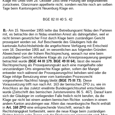
Klage mit Urteil vom 28. Oktober 1955 ohne Prüfung der Begründetheit
zurückwies. Glanzmann appellierte nicht, sondern reichte noch am selben
Tage beim Kantonsgericht Neuenburg Klage ein.
BGE 82 III 40 S. 42
B.-
Am 15. November 1955 teilte das Betreibungsamt Nidau den Parteien
mit, es betrachte den in Nidau erwirkten Arrest als dahingefallen, weil er
nicht binnen gesetzlicher Frist durch Klage beim zuständigen Gericht
prosequiert worden sei. Auf Beschwerde des Gläubigers hob die
kantonale Aufsichtsbehörde die angefochtene Verfügung mit Entscheid
vom 16. Dezember 1955 auf, im wesentlichen aus folgenden Gründen:
Abweichend von der frühern Rechtsprechung, wonach nur eine beim
zuständigen Gericht erhobene Klage als zur Arrestprosequierung geeignet
betrachtet wurde (
BGE 44 III 179
,
BGE 49 III 64
), lässt die neuere
Rechtsprechung als Prosequierungsakt auch eine mangelhafte oder
unzuständigen Orts eingereichte Klage gelten, sofern der Mangel
entweder noch während der Prosequierungsfrist behoben wird oder die
Klage infolge Benutzung einer vom kantonalen Prozessrecht
vorgesehenen Nachfrist hängig bleibt (
BGE 75 III 73
). Diese
Voraussetzung trifft nun nach Art. 163 der bernischen ZPO zu, wie im
Anschluss an das zuletzt erwähnte Bundesgerichtsurteil entschieden
wurde (Zeitschrift des bernischen Juristenvereins 86 S. 467). Darauf kann
sich der Gläubiger im vorliegenden Falle freilich nicht berufen, da die
Klage gar nicht bei einem andern bernischen Richter. sondern in einem
andern Kanton anzubringen war. Allein das neuenburgische Recht enthält
in
Art. 168 ZPO
eine entsprechende Vorschrift, wonach die
Rechtshängigkeit fortbesteht, wenn die neue Klage beim zuständigen