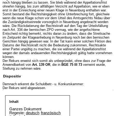
noch hängig bleiben zu lassen. Sie blieb während der Appellationsfrist
ohnehin hängig, bis zum allfälligen Verzicht auf Appellation, wie er eben
erst in der Einreichung einer neuen Klage in Neuenburg enthalten war.
Somit bestand die Rechtshängigkeit ohne Unterbrechung fort, gleichwie
wenn die neue Klage schon vor dem Urteil des Amtsgerichts Nidau über
die Zuständigkeitseinrede vorsorglich in Neuenburg angebracht worden
wäre. Die Rückdatierung der Rechtskraft auf den Tag der Urteilsfällung
nach Art. 334 der bernischen ZPO vermag, wie der angefochtene
Entscheid richtig bemerkt, nichts daran zu ändern, dass die Streitsache
im Zeitpunkt der Klageanhebung in Neuenburg noch bei den bernischen
Gerichten hängig gewesen war. In der Tat kann einer solchen Fiktion des
Datums der Rechtskraft nicht die Bedeutung zukommen, Rechtsakte
einer Partei ungültig zu machen, die sie während der Appellationsfrist
wegen der damals andauernden Rechtshängigkeit gültig hatte vornehmen
können.
Der Rekurs erweist sich somit als unbegründet, ohne dass zur Frage der
Anwendbarkeit von
Art. 139 OR
, die in
BGE 75 III 73
verneint wurde,
Stellung zu nehmen wäre.
Dispositiv
Demnach erkennt die Schuldbetr.- u. Konkurskammer:
Der Rekurs wird abgewiesen.
Inhalt
Ganzes Dokument
Regeste:
deutsch
französisch