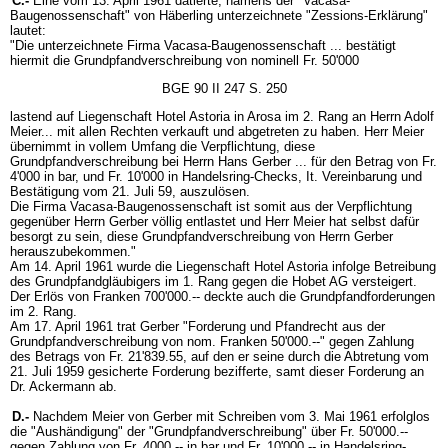
C.-
Eine vom 13. April 1961 datierte, namens der "Vacasa-
Baugenossenschaft" von Häberling unterzeichnete "Zessions-Erklärung"
lautet:
"Die unterzeichnete Firma Vacasa-Baugenossenschaft ... bestätigt
hiermit die Grundpfandverschreibung von nominell Fr. 50'000
BGE 90 II 247 S. 250
lastend auf Liegenschaft Hotel Astoria in Arosa im 2. Rang an Herrn Adolf
Meier... mit allen Rechten verkauft und abgetreten zu haben. Herr Meier
übernimmt in vollem Umfang die Verpflichtung, diese
Grundpfandverschreibung bei Herrn Hans Gerber ... für den Betrag von Fr.
4'000 in bar, und Fr. 10'000 in Handelsring-Checks, It. Vereinbarung und
Bestätigung vom 21. Juli 59, auszulösen.
Die Firma Vacasa-Baugenossenschaft ist somit aus der Verpflichtung
gegenüber Herrn Gerber völlig entlastet und Herr Meier hat selbst dafür
besorgt zu sein, diese Grundpfandverschreibung von Herrn Gerber
herauszubekommen."
Am 14. April 1961 wurde die Liegenschaft Hotel Astoria infolge Betreibung
des Grundpfandgläubigers im 1. Rang gegen die Hobet AG versteigert.
Der Erlös von Franken 700'000.-- deckte auch die Grundpfandforderungen
im 2. Rang.
Am 17. April 1961 trat Gerber "Forderung und Pfandrecht aus der
Grundpfandverschreibung von nom. Franken 50'000.--" gegen Zahlung
des Betrags von Fr. 21'839.55, auf den er seine durch die Abtretung vom
21. Juli 1959 gesicherte Forderung bezifferte, samt dieser Forderung an
Dr. Ackermann ab.
D.-
Nachdem Meier von Gerber mit Schreiben vom 3. Mai 1961 erfolglos
die "Aushändigung" der "Grundpfandverschreibung" über Fr. 50'000.--
gegen Zahlung von Fr. 4000.-- in bar und Fr. 10'000.-- in Handelsring-