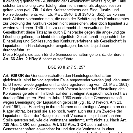
rückgängig gemachte - Auflösung der Gesellschaft Anlass gibt, im Falle
solcher Einstellung zwar häufig, aber nicht immer als abgeschlossen
gelten kann (vgl. Ziff. 14 des Kreisschreibens des Eidg. Justiz- und
Polizeidepartements vom 15. März 1940, BBl 1940 S. 351). Es können
noch Aktiven vorhanden sein, die nach der Schätzung des Konkursamtes
zur Deckung der Konkurskosten nicht ausreichen, aber doch liquidiert zu
werden verdienen. Trifft dies zu und macht die Verwaltung der
Gesellschaft diese Tatsache durch Einsprache gegen die angekündigte
Löschung geltend, so bleibt die aufgelöste Gesellschaft ungeachtet der
Einstellung und Schliessung des Konkursverfahrens als Gesellschaft in
Liquidation im Handelsregister eingetragen, bis die Liquidation
durchgeführt ist.
Diese Regeln, die auch für die Genossenschaften gelten, da der durch
Art. 66 Abs. 2 HRegV
näher ausgeführte
BGE 90 II 247 S. 257
Art. 939 OR
die Genossenschaften den Handelsgesellschaften
gleichstellt, sind im vorliegenden Falle angewendet worden (vgl. den unter
lit. B hievor wiedergegebenen Handelsregistereintrag vom 23. März 1961).
Die Liquidation der Genossenschaft Vacasa konnte bei Einstellung des
Konkurses gerade im Hinblick auf den streitigen Anspruch noch nicht als
durchgeführt gelten. Erst im Jahre 1963 wurde diese Genossenschaft
wegen Beendigung der Liquidation gelöscht (vgl. lit. D hievor). Am 13.
April 1961, als Häberling in ihrem Namen den streitigen Anspruch an den
Kläger abtrat, bestand sie also noch, wenn auch nur zum Zwecke der
Liquidation. Dass die "Baugesellschaft Vacasa in Liquidation" an ihre
Stelle getreten sei, wie die Vorinstanz annimmt, trifft nicht zu. Nach
Art.
739 Abs. 1 OR
, der gemäss
Art. 913 Abs. 1 OR
auch auf die
Genossenschaften anwendbar ist und den die Vorinstanz in einer