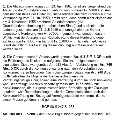
1.
Die Abtretungserklärung vom 13. April 1961 nennt als Gegenstand der
Abtretung die "Grundpfandverschreibung von nominell Fr. 50'000. -". Aus
dem übrigen Inhalt der Erklärung, insbesondere aus dem Hinweis auf die
Vereinbarung vom 21. Juli 1959, ergibt sich, dass damit nicht einfach das
am 4. November 1955 errichtete Grundpfandrecht (die
Grundpfandverschreibung im technischen Sinne) und auch nicht die
dadurch gesicherte, am 21. Juli 1959 sicherungshalber an Gerber
abgetretene Forderung von Fr. 50'000.-- gemeint war, sondern dass in
Wirklichkeit der Anspruch auf Rückabtretung dieser Forderung gegen
Zahlung von Fr. 4000. - in bar und Fr. 10'000.-- in Handelsring-Checks
(samt der Pflicht zur Leistung dieser Zahlung) auf Meier übertragen
werden sollte.
2.
Die Genossenschaft Vacasa wurde gemäss
Art. 911 Ziff. 3 OR
durch
die Eröffnung des Konkurses aufgelöst. Sie trat infolgedessen in
Liquidation. Diese war gemäss Art. 913 Abs. 1 in Verbindung mit
Art. 740
Abs. 5 OR
durch die Konkursverwaltung nach den Vorschriften des
Konkursrechts zu besorgen. Nach dem zweiten Satze von
Art. 740 Abs.
5 OR
behielten die Organe der Gemeinschuldnerin die
Vertretungsbefugnis nur, soweit eine Vertretung durch sie noch notwendig
war. Der streitige Anspruch gehörte gemäss
Art. 197 SchKG
zur
Konkursmasse, die zur gemeinschaftlichen Befriedigung der Gläubiger
bestimmt war. Rechtshandlungen, die der Gemeinschuldner nach der
Konkurseröffnung mit Bezug auf Vermögensstücke vornimmt, die zu
dieser Masse gehören, sind gemäss
BGE 90 II 247 S. 253
Art. 204 Abs. 1 SchKG
den Konkursgläubigern gegenüber ungültig. Den