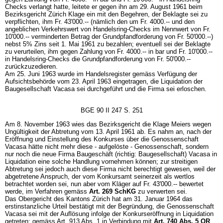
Checks verlangt hatte, leitete er gegen ihn am 29. August 1961 beim
Bezirksgericht Zürich Klage ein mit den Begehren, der Beklagte sei zu
verpflichten, ihm Fr. 43'000.-- (nämlich den um Fr. 4000.-- und den
angeblichen Verkehrswert von Handelsring-Checks im Nennwert von Fr.
10'000.-- verminderten Betrag der Grundpfandforderung von Fr. 50'000.--)
nebst 5% Zins seit 1. Mai 1961 zu bezahlen; eventuell sei der Beklagte
zu verurteilen, ihm gegen Zahlung von Fr. 4000.-- in bar und Fr. 10'000.--
in Handelsring-Checks die Grundpfandforderung von Fr. 50'000.--
zurückzuzedieren.
Am 25. Juni 1963 wurde im Handelsregister gemäss Verfügung der
Aufsichtsbehörde vom 23. April 1963 eingetragen, die Liquidation der
Baugesellschaft Vacasa sei durchgeführt und die Firma sei erloschen.
BGE 90 II 247 S. 251
Am 8. November 1963 wies das Bezirksgericht die Klage Meiers wegen
Ungültigkeit der Abtretung vom 13. April 1961 ab. Es nahm an, nach der
Eröffnung und Einstellung des Konkurses über die Genossenschaft
Vacasa hätte nicht mehr diese - aufgelöste - Genossenschaft, sondern
nur noch die neue Firma Baugeschäft (richtig: Baugesellschaft) Vacasa in
Liquidation eine solche Handlung vornehmen können; zur streitigen
Abtretung sei jedoch auch diese Firma nicht berechtigt gewesen, weil der
abgetretene Anspruch, der vom Konkursamt seinerzeit als wertlos
betrachtet worden sei, nun aber vom Kläger auf Fr. 43'000.-- bewertet
werde, im Verfahren gemäss
Art. 269 SchKG
zu verwerten sei.
Das Obergericht des Kantons Zürich hat am 31. Januar 1964 das
erstinstanzliche Urteil bestätigt mit der Begründung, die Genossenschaft
Vacasa sei mit der Auflösung infolge der Konkurseröffnung in Liquidation
getreten; gemäss Art. 913 Abs. 1 in Verbindung mit
Art. 740 Abs. 5 OR