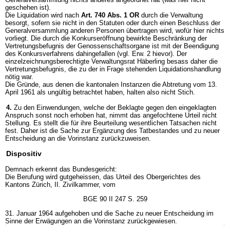
geschehen ist).
Die Liquidation wird nach
Art. 740 Abs. 1 OR
durch die Verwaltung
besorgt, sofern sie nicht in den Statuten oder durch einen Beschluss der
Generalversammlung anderen Personen übertragen wird, wofür hier nichts
vorliegt. Die durch die Konkurseröffnung bewirkte Beschränkung der
Vertretungsbefugnis der Genossenschaftsorgane ist mit der Beendigung
des Konkursverfahrens dahingefallen (vgl. Erw. 2 hievor). Der
einzelzeichnungsberechtigte Verwaltungsrat Häberling besass daher die
Vertretungsbefugnis, die zu der in Frage stehenden Liquidationshandlung
nötig war.
Die Gründe, aus denen die kantonalen Instanzen die Abtretung vom 13.
April 1961 als ungültig betrachtet haben, halten also nicht Stich.
4.
Zu den Einwendungen, welche der Beklagte gegen den eingeklagten
Anspruch sonst noch erhoben hat, nimmt das angefochtene Urteil nicht
Stellung. Es stellt die für ihre Beurteilung wesentlichen Tatsachen nicht
fest. Daher ist die Sache zur Ergänzung des Tatbestandes und zu neuer
Entscheidung an die Vorinstanz zurückzuweisen.
Dispositiv
Demnach erkennt das Bundesgericht:
Die Berufung wird gutgeheissen, das Urteil des Obergerichtes des
Kantons Zürich, II. Zivilkammer, vom
BGE 90 II 247 S. 259
31. Januar 1964 aufgehoben und die Sache zu neuer Entscheidung im
Sinne der Erwägungen an die Vorinstanz zurückgewiesen.