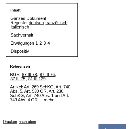
Inhalt
Ganzes Dokument
Regeste:
deutsch
französisch
italienisch
Sachverhalt
Erwägungen
1
2
3
4
Dispositiv
Referenzen
BGE:
87 III 78
,
87 III 76
,
87 III 75
,
81 III 129
Artikel: Art. 269 SchKG, Art. 740
Abs. 5,
Art. 939 OR
, Art. 230
SchKG, Art. 740 Abs. 1 und
Art.
743 Abs. 4 OR
mehr...
Drucken
nach oben