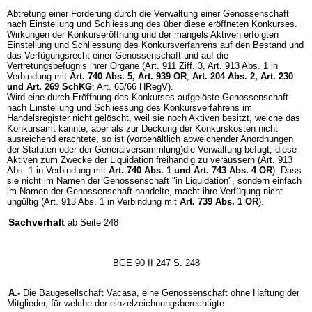
Abtretung einer Forderung durch die Verwaltung einer Genossenschaft
nach Einstellung und Schliessung des über diese eröffneten Konkurses.
Wirkungen der Konkurseröffnung und der mangels Aktiven erfolgten
Einstellung und Schliessung des Konkursverfahrens auf den Bestand und
das Verfügungsrecht einer Genossenschaft und auf die
Vertretungsbefugnis ihrer Organe (Art. 911 Ziff. 3, Art. 913 Abs. 1 in
Verbindung mit
Art. 740 Abs. 5,
Art. 939 OR
;
Art. 204 Abs. 2,
Art. 230
und
Art. 269 SchKG
; Art. 65/66 HRegV).
Wird eine durch Eröffnung des Konkurses aufgelöste Genossenschaft
nach Einstellung und Schliessung des Konkursverfahrens im
Handelsregister nicht gelöscht, weil sie noch Aktiven besitzt, welche das
Konkursamt kannte, aber als zur Deckung der Konkurskosten nicht
ausreichend erachtete, so ist (vorbehältlich abweichender Anordnungen
der Statuten oder der Generalversammlung)die Verwaltung befugt, diese
Aktiven zum Zwecke der Liquidation freihändig zu veräussern (Art. 913
Abs. 1 in Verbindung mit
Art. 740 Abs. 1 und
Art. 743 Abs. 4 OR
). Dass
sie nicht im Namen der Genossenschaft "in Liquidation", sondern einfach
im Namen der Genossenschaft handelte, macht ihre Verfügung nicht
ungültig (Art. 913 Abs. 1 in Verbindung mit
Art. 739 Abs. 1 OR
).
Sachverhalt
ab Seite 248
BGE 90 II 247 S. 248
A.-
Die Baugesellschaft Vacasa, eine Genossenschaft ohne Haftung der
Mitglieder, für welche der einzelzeichnungsberechtigte