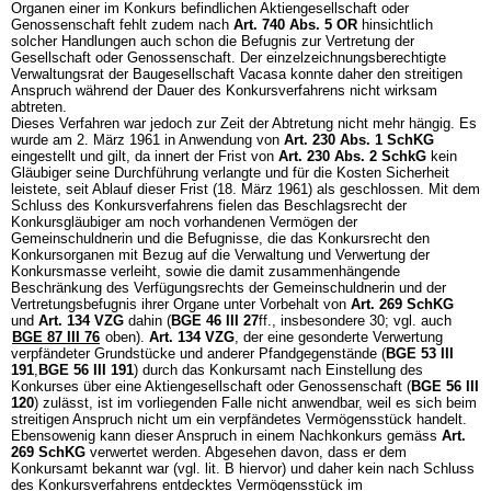
Organen einer im Konkurs befindlichen Aktiengesellschaft oder
Genossenschaft fehlt zudem nach
Art. 740 Abs. 5 OR
hinsichtlich
solcher Handlungen auch schon die Befugnis zur Vertretung der
Gesellschaft oder Genossenschaft. Der einzelzeichnungsberechtigte
Verwaltungsrat der Baugesellschaft Vacasa konnte daher den streitigen
Anspruch während der Dauer des Konkursverfahrens nicht wirksam
abtreten.
Dieses Verfahren war jedoch zur Zeit der Abtretung nicht mehr hängig. Es
wurde am 2. März 1961 in Anwendung von
Art. 230 Abs. 1 SchKG
eingestellt und gilt, da innert der Frist von
Art. 230 Abs. 2 SchkG
kein
Gläubiger seine Durchführung verlangte und für die Kosten Sicherheit
leistete, seit Ablauf dieser Frist (18. März 1961) als geschlossen. Mit dem
Schluss des Konkursverfahrens fielen das Beschlagsrecht der
Konkursgläubiger am noch vorhandenen Vermögen der
Gemeinschuldnerin und die Befugnisse, die das Konkursrecht den
Konkursorganen mit Bezug auf die Verwaltung und Verwertung der
Konkursmasse verleiht, sowie die damit zusammenhängende
Beschränkung des Verfügungsrechts der Gemeinschuldnerin und der
Vertretungsbefugnis ihrer Organe unter Vorbehalt von
Art. 269 SchKG
und
Art. 134 VZG
dahin (
BGE 46 III 27
ff., insbesondere 30; vgl. auch
BGE 87 III 76
oben).
Art. 134 VZG
, der eine gesonderte Verwertung
verpfändeter Grundstücke und anderer Pfandgegenstände (
BGE 53 III
191
,
BGE 56 III 191
) durch das Konkursamt nach Einstellung des
Konkurses über eine Aktiengesellschaft oder Genossenschaft (
BGE 56 III
120
) zulässt, ist im vorliegenden Falle nicht anwendbar, weil es sich beim
streitigen Anspruch nicht um ein verpfändetes Vermögensstück handelt.
Ebensowenig kann dieser Anspruch in einem Nachkonkurs gemäss
Art.
269 SchKG
verwertet werden. Abgesehen davon, dass er dem
Konkursamt bekannt war (vgl. lit. B hiervor) und daher kein nach Schluss
des Konkursverfahrens entdecktes Vermögensstück im