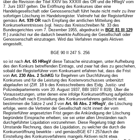
über die Revision der Titel XXIV bis XXXIII des OR und die HRegV vom
7. Juni 1937 gelten. Die Eröffnung des Konkurses über eine
Handelsgesellschaft oder Genossenschaft führt heute nicht mehr zu ihrer
sofortigen Löschung im Handelsregister. Vielmehr hat der Registerführer
gemäss
Art. 939 OR
nach Empfang der amtlichen Mitteilung des
Konkurserkenntnisses (vgl. hiezu das Kreisschreiben Nr. 33 des
Bundesgerichtes vom 7. Dezember 1955, abgedruckt in
BGE 81 III 129
ff.) zunächst nur die dadurch bewirkte Auflösung der Gesellschaft oder
Genossenschaft einzutragen. Wird das Verfahren mangels Aktiven
eingestellt,
BGE 90 II 247 S. 256
so ist nach
Art. 65 HRegV
diese Tatsache einzutragen, unter Aufhebung
des den Konkurs betreffenden Eintrags, und zwar hat dies zu geschehen,
sobald der Registerführer vom Konkursamt erfahren hat, dass die Frist
von
Art. 230 Abs. 2 SchKG
für Begehren um Durchführung des
Konkurses und für die Leistung des Kostenvorschusses unbenützt
abgelaufen ist (Ziff. 18 b des Kreisschreibens des Eidg. Justiz- und
Polizeidepartements vom 20. August 1937, BBl 1937 II 819). Über die
Voraussetzungen, unter denen eine infolge Konkurseröffnung aufgelöste
Gesellschaft nach Einstellung des Konkursverfahrens gelöscht wird,
bestimmen die Sätze 2 und 3 von
Art. 66 Abs. 2 HRegV
, die Löschung
erfolge, wenn die Vertreter der Gesellschaft nicht innert der vom
Registerführer angesetzten Frist gegen die Ankündigung der Löschung
begründete Einsprache erheben; sie sei unter allen Umständen nach
durchgeführter Liquidation vorzunehmen. Diese Regelung trägt dem
Umstande Rechnung, dass die Liquidation, zu welcher die durch die
Konkurseröffnung bewirkte - und gemässBGE 67 I 257durch die
Einstellung des Konkursverfahrens mangels Aktiven nicht etwa