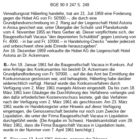
BGE 90 II 247 S. 249
Verwaltungsrat Häberling handelte, trat am 21. Juli 1959 eine Forderung
gegen die Hobet AG von Fr. 50'000.--, die durch eine
Grundpfandverschreibung im 2. Rang auf der Liegenschaft Hotel Astoria
in Arosa gesichert war, unter Übergabe der Schuld- und Pfandurkunde
vom 4. November 1955 an Hans Gerber ab. Dieser verpflichtete sich, der
Baugesellschaft Vacasa "den deponierten Schuldtitel" gegen Leistung von
Fr. 4000. - in bar und Fr. 10'000.-- in Handelsring-Checks "wieder jederzeit
und unbeschwert ohne jede Einrede herauszugeben".
Am 16. Dezember 1959 verkaufte die Hobet AG die Liegenschaft Hotel
Astoria an Dr. Ackermann.
B.-
Am 19. Januar 1961 fiel die Baugesellschaft Vacasa in Konkurs. Auf
eine Anfrage des Konkursamtes hin bestritt Dr. Ackermann die
Grundpfandforderung von Fr. 50'000. -, auf die das Amt bei Ermittlung der
Konkursmasse gestossen war, und behauptete, Häberling habe darüber
widerrechtlich verfügt. Hierauf wurde das Konkursverfahren durch
Verfügung vom 2. März 1961 mangels Aktiven eingestellt. Da bis zum 18.
März 1961 kein Gläubiger die Durchführung des Verfahrens verlangte und
den dafür erforderlichen Kostenvorschuss leistete, galt das Verfahren
nach der Verfügung vom 2. März 1961 als geschlossen. Am 23. März
1961 wurde im Handelsregister unter Hinweis auf diese Verfügung
eingetragen, die Genossenschaft bestehe nur noch zum Zwecke der
Liquidation, die unter der Firma Baugesellschaft Vacasa in Liquidation
durchgeführt werde. (Die Angabe im Schweiz. Handelsamtsblatt vom 29.
März 1961, dass die Firma Baugeschäft Vacasa in Liquidation laute,
wurde in der Nummer vom 7. April 1961 berichtigt.)