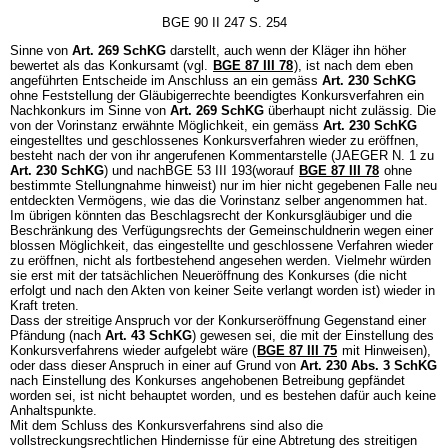
BGE 90 II 247 S. 254
Sinne von
Art. 269 SchKG
darstellt, auch wenn der Kläger ihn höher
bewertet als das Konkursamt (vgl.
BGE 87 III 78
), ist nach dem eben
angeführten Entscheide im Anschluss an ein gemäss
Art. 230 SchKG
ohne Feststellung der Gläubigerrechte beendigtes Konkursverfahren ein
Nachkonkurs im Sinne von
Art. 269 SchKG
überhaupt nicht zulässig. Die
von der Vorinstanz erwähnte Möglichkeit, ein gemäss
Art. 230 SchKG
eingestelltes und geschlossenes Konkursverfahren wieder zu eröffnen,
besteht nach der von ihr angerufenen Kommentarstelle (JAEGER N. 1 zu
Art. 230 SchKG
) und nachBGE 53 III 193(worauf
BGE 87 III 78
ohne
bestimmte Stellungnahme hinweist) nur im hier nicht gegebenen Falle neu
entdeckten Vermögens, wie das die Vorinstanz selber angenommen hat.
Im übrigen könnten das Beschlagsrecht der Konkursgläubiger und die
Beschränkung des Verfügungsrechts der Gemeinschuldnerin wegen einer
blossen Möglichkeit, das eingestellte und geschlossene Verfahren wieder
zu eröffnen, nicht als fortbestehend angesehen werden. Vielmehr würden
sie erst mit der tatsächlichen Neueröffnung des Konkurses (die nicht
erfolgt und nach den Akten von keiner Seite verlangt worden ist) wieder in
Kraft treten.
Dass der streitige Anspruch vor der Konkurseröffnung Gegenstand einer
Pfändung (nach
Art. 43 SchKG
) gewesen sei, die mit der Einstellung des
Konkursverfahrens wieder aufgelebt wäre (
BGE 87 III 75
mit Hinweisen),
oder dass dieser Anspruch in einer auf Grund von
Art. 230 Abs. 3 SchKG
nach Einstellung des Konkurses angehobenen Betreibung gepfändet
worden sei, ist nicht behauptet worden, und es bestehen dafür auch keine
Anhaltspunkte.
Mit dem Schluss des Konkursverfahrens sind also die
vollstreckungsrechtlichen Hindernisse für eine Abtretung des streitigen