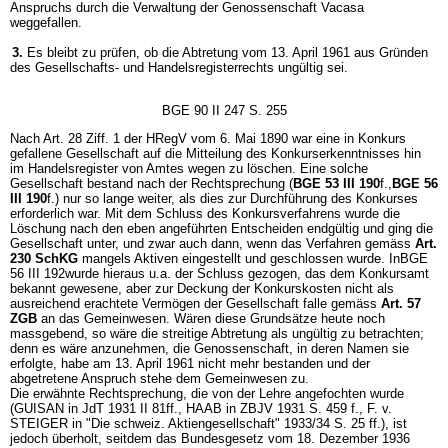
Anspruchs durch die Verwaltung der Genossenschaft Vacasa
weggefallen.
3.
Es bleibt zu prüfen, ob die Abtretung vom 13. April 1961 aus Gründen
des Gesellschafts- und Handelsregisterrechts ungültig sei.
BGE 90 II 247 S. 255
Nach Art. 28 Ziff. 1 der HRegV vom 6. Mai 1890 war eine in Konkurs
gefallene Gesellschaft auf die Mitteilung des Konkurserkenntnisses hin
im Handelsregister von Amtes wegen zu löschen. Eine solche
Gesellschaft bestand nach der Rechtsprechung (
BGE 53 III 190
f.,
BGE 56
III 190
f.) nur so lange weiter, als dies zur Durchführung des Konkurses
erforderlich war. Mit dem Schluss des Konkursverfahrens wurde die
Löschung nach den eben angeführten Entscheiden endgültig und ging die
Gesellschaft unter, und zwar auch dann, wenn das Verfahren gemäss
Art.
230 SchKG
mangels Aktiven eingestellt und geschlossen wurde. InBGE
56 III 192wurde hieraus u.a. der Schluss gezogen, das dem Konkursamt
bekannt gewesene, aber zur Deckung der Konkurskosten nicht als
ausreichend erachtete Vermögen der Gesellschaft falle gemäss
Art. 57
ZGB
an das Gemeinwesen. Wären diese Grundsätze heute noch
massgebend, so wäre die streitige Abtretung als ungültig zu betrachten;
denn es wäre anzunehmen, die Genossenschaft, in deren Namen sie
erfolgte, habe am 13. April 1961 nicht mehr bestanden und der
abgetretene Anspruch stehe dem Gemeinwesen zu.
Die erwähnte Rechtsprechung, die von der Lehre angefochten wurde
(GUISAN in JdT 1931 II 81ff., HAAB in ZBJV 1931 S. 459 f., F. v.
STEIGER in "Die schweiz. Aktiengesellschaft" 1933/34 S. 25 ff.), ist
jedoch überholt, seitdem das Bundesgesetz vom 18. Dezember 1936