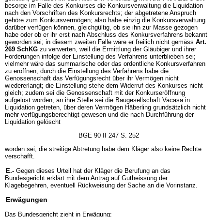
besorge im Falle des Konkurses die Konkursverwaltung die Liquidation
nach den Vorschriften des Konkursrechts; der abgetretene Anspruch
gehöre zum Konkursvermögen; also habe einzig die Konkursverwaltung
darüber verfügen können, gleichgültig, ob sie ihn zur Masse gezogen
habe oder ob er ihr erst nach Abschluss des Konkursverfahrens bekannt
geworden sei; in diesem zweiten Falle wäre er freilich nicht gemäss
Art.
269 SchKG
zu verwerten, weil die Ermittlung der Gläubiger und ihrer
Forderungen infolge der Einstellung des Verfahrens unterblieben sei;
vielmehr wäre das summarische oder das ordentliche Konkursverfahren
zu eröffnen; durch die Einstellung des Verfahrens habe die
Genossenschaft das Verfügungsrecht über ihr Vermögen nicht
wiedererlangt; die Einstellung stehe dem Widerruf des Konkurses nicht
gleich; zudem sei die Genossenschaft mit der Konkurseröffnung
aufgelöst worden; an ihre Stelle sei die Baugesellschaft Vacasa in
Liquidation getreten, über deren Vermögen Häberling grundsätzlich nicht
mehr verfügungsberechtigt gewesen und die nach Durchführung der
Liquidation gelöscht
BGE 90 II 247 S. 252
worden sei; die streitige Abtretung habe dem Kläger also keine Rechte
verschafft.
E.-
Gegen dieses Urteil hat der Kläger die Berufung an das
Bundesgericht erklärt mit dem Antrag auf Gutheissung der
Klagebegehren, eventuell Rückweisung der Sache an die Vorinstanz.
Erwägungen
Das Bundesgericht zieht in Erwägung: