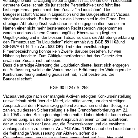
vorausgehenden Erwägung selber angeführt hat, behält die in Liquidation
getretene Gesellschaft die juristische Persönlichkeit und führt ihre
bisherige Firma, jedoch mit dem Zusatz "in Liquidation". Die
Baugesellschaft Vacasa in Liquidation und die Baugesellschaft Vacasa
sind also identisch. Es besteht nur ein Unterschied in der Firma. Der
streitigen Abtretung lässt sich daher nicht entgegenhalten, sie sei im
Namen einer nicht mehr bestehenden Rechtsperson vorgenommen
worden und aus diesem Grunde ungültig. Ebensowenig liegt ein
Ungültigkeitsgrund in der blossen Tatsache, dass die Abtretungserklärung
den Firmenzusatz "in Liquidation" nicht enthält (vgl.
BGE 59 II 62
und
SIEGWART N. 1 zu
Art. 582 OR
). Trotz der unvollständigen
Firmenbezeichnung konnte kein Zweifel darüber bestehen, für wen
Häberling handelte. Zum Gültigkeitserfordernis hat das Gesetz den
erwähnten Zusatz nicht erhoben.
Dass die streitige Abtretung der Liquidation diente, lässt sich entgegen
der Auffassung, welche die Vorinstanz bei Erörterung der Wirkungen der
Konkurseröffnung beiläufig geäussert hat, nicht bestreiten. Die
Baugesellschaft
BGE 90 II 247 S. 258
Vacasa verfügte nach der mangels Aktiven erfolgten Konkurseinstellung
unzweifelhaft nicht über die Mittel, die nötig waren, um den streitigen
Anspruch auf dem Prozessweg geltend zu machen und den Betrag zu
zahlen, zu dessen Sicherstellung sie ihre Grundpfandforderung am 21.
Juli 1959 an den Beklagten abgetreten hatte. Daher blieb ihr kaum etwas
anderes übrig, als den streitigen Anspruch an einen Dritten abzutreten,
der willens und in der Lage war, die Prozesskosten und die erwähnte
Zahlung auf sich zu nehmen.
Art. 743 Abs. 4 OR
erlaubt den Liquidatoren
die freihändige Veräusserung von Aktiven, sofern die
Generalversammlung nichts anderes angeordnet hat (was hier nicht