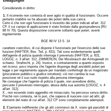
Erwägungen
Considerando in diritto:
1.
Il ricorrente non contesta di aver agito in qualità di funzionario. Occorre
pertanto stabilire se ha abusato dei poteri della sua carica.
Certo è che non ogni funzionario è investito dei poteri indicati all'art. 312
CP, il cui campo di applicazione è stato limitato dalla giurisprudenza (RU
88 IV 70). Questa disposizione concerne soltanto quei poteri, aventi
regolarmente
BGE 99 IV 13 S. 14
carattere coercitivo, di cui dispone il funzionario per l'esercizio delle sue
funzioni (HAFTER, Bes. Teil, p. 831). Tali sono evidentemente quelli
dell'agente di polizia quando interroga il prevenuto (HAFTER, p. 831;
LOGOZ, n. 3 all'art. 312; ZIMMERLIN, Der Missbrauch der Amtsgewalt im
schweiz. Strafrecht, p. 24). Invece, e contrariamente a quanto esposto
nel ricorso, poco importa che l'agente disponga degli anzidetti poteri per
legge o per regolamento oppure per mandato conferitogli da un magistrato
(procuratore pubblico o giudice istruttore): ciò non cambia la sua
posizione nè il suo ruolo rispetto alla persona interrogata.
Ne consegue che l'agente di polizia il quale, non avendone diritto,
percuote il prevenuto interrogato, abusa della sua autorità (LOGOZ, n. 4
all'art. 312).
X., non essendo stato aggredito nè minacciato, ha percosso senza diritto.
Poichè non contesta, nè lo può, che sapeva di nuocere così ad altri, gli
elementi del reato di cui all'art. 312 CP sono completamente adempiuti.
2.
E'pertanto indifferente che gli atti commessi da X. siano già passibili di