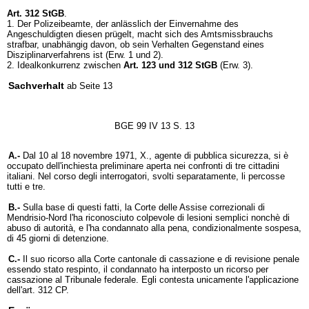
Art. 312 StGB
.
1. Der Polizeibeamte, der anlässlich der Einvernahme des
Angeschuldigten diesen prügelt, macht sich des Amtsmissbrauchs
strafbar, unabhängig davon, ob sein Verhalten Gegenstand eines
Disziplinarverfahrens ist (Erw. 1 und 2).
2. Idealkonkurrenz zwischen
Art. 123 und 312 StGB
(Erw. 3).
Sachverhalt
ab Seite 13
BGE 99 IV 13 S. 13
A.-
Dal 10 al 18 novembre 1971, X., agente di pubblica sicurezza, si è
occupato dell'inchiesta preliminare aperta nei confronti di tre cittadini
italiani. Nel corso degli interrogatori, svolti separatamente, li percosse
tutti e tre.
B.-
Sulla base di questi fatti, la Corte delle Assise correzionali di
Mendrisio-Nord l'ha riconosciuto colpevole di lesioni semplici nonchè di
abuso di autorità, e l'ha condannato alla pena, condizionalmente sospesa,
di 45 giorni di detenzione.
C.-
Il suo ricorso alla Corte cantonale di cassazione e di revisione penale
essendo stato respinto, il condannato ha interposto un ricorso per
cassazione al Tribunale federale. Egli contesta unicamente l'applicazione
dell'art. 312 CP.