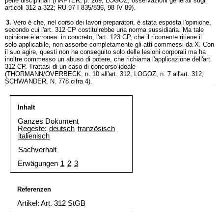
pene disciplinari (HAFTER, p. 289; LOGOZ, osservazioni generali sugli
articoli 312 a 322; RU 97 I 835/836, 98 IV 89).
3.
Vero è che, nel corso dei lavori preparatori, è stata esposta l'opinione,
secondo cui l'art. 312 CP costituirebbe una norma sussidiaria. Ma tale
opinione è erronea: in concreto, l'art. 123 CP, che il ricorrente ritiene il
solo applicabile, non assorbe completamente gli atti commessi da X. Con
il suo agire, questi non ha conseguito solo delle lesioni corporali ma ha
inoltre commesso un abuso di potere, che richiama l'applicazione dell'art.
312 CP. Trattasi di un caso di concorso ideale
(THORMANN/OVERBECK, n. 10 all'art. 312; LOGOZ, n. 7 all'art. 312;
SCHWANDER, N. 778 cifra 4).
Inhalt
Ganzes Dokument
Regeste:
deutsch
französisch
italienisch
Sachverhalt
Erwägungen
1
2
3
Referenzen
Artikel: Art. 312 StGB