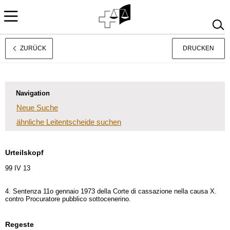
ZURÜCK
DRUCKEN
Français
Italiano
Navigation
Neue Suche
ähnliche Leitentscheide suchen
Urteilskopf
99 IV 13
4. Sentenza 11o gennaio 1973 della Corte di cassazione nella causa X.
contro Procuratore pubblico sottocenerino.
Regeste