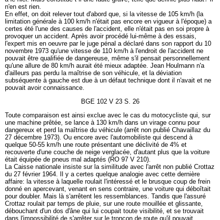
n'en est rien.
En effet, on doit relever tout d'abord que, si la vitesse de 105 km/h (la
limitation générale à 100 km/h n'était pas encore en vigueur à l'époque) a
certes été l'une des causes de l'accident, elle n'était pas en soi propre à
provoquer un accident. Après avoir procédé lui-même à des essais,
l'expert mis en oeuvre par le juge pénal a déclaré dans son rapport du 10
novembre 1973 qu'une vitesse de 110 km/h à l'endroit de l'accident ne
pouvait être qualifiée de dangereuse, même s'il pensait personnellement
qu'une allure de 80 km/h aurait été mieux adaptée. Jean Houlmann n'a
d'ailleurs pas perdu la maîtrise de son véhicule, et la déviation
subséquente à gauche est due à un défaut technique dont il n'avait et ne
pouvait avoir connaissance.
BGE 102 V 23 S. 26
Toute comparaison est ainsi exclue avec le cas du motocycliste qui, sur
une machine prêtée, se lance à 130 km/h dans un virage connu pour
dangereux et perd la maîtrise du véhicule (arrêt non publié Chavaillaz du
27 décembre 1973). Ou encore avec l'automobiliste qui descend à
quelque 50-55 km/h une route présentant une déclivité de 4% et
recouverte d'une couche de neige verglacée, d'autant plus que la voiture
était équipée de pneus mal adaptés (RO 97 V 210).
La Caisse nationale insiste sur la similitude avec l'arrêt non publié Crottaz
du 27 février 1964. Il y a certes quelque analogie avec cette dernière
affaire: la vitesse à laquelle roulait l'intéressé et le brusque coup de frein
donné en apercevant, venant en sens contraire, une voiture qui déboîtait
pour doubler. Mais là s'arrêtent les ressemblances. Tandis que l'assuré
Crottaz roulait par temps de pluie, sur une route mouillée et glissante,
débouchant d'un dos d'âne qui lui coupait toute visibilité, et se trouvait
dans l'impossibilité de s'arrêter sur le tronçon de route qu'il pouvait