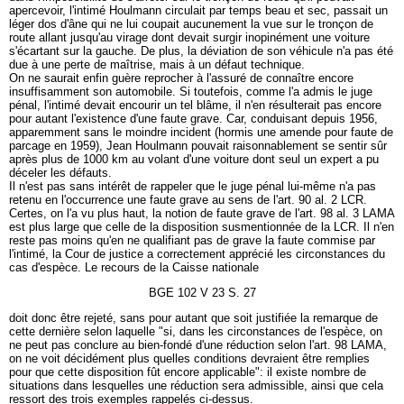
apercevoir, l'intimé Houlmann circulait par temps beau et sec, passait un
léger dos d'âne qui ne lui coupait aucunement la vue sur le tronçon de
route allant jusqu'au virage dont devait surgir inopinément une voiture
s'écartant sur la gauche. De plus, la déviation de son véhicule n'a pas été
due à une perte de maîtrise, mais à un défaut technique.
On ne saurait enfin guère reprocher à l'assuré de connaître encore
insuffisamment son automobile. Si toutefois, comme l'a admis le juge
pénal, l'intimé devait encourir un tel blâme, il n'en résulterait pas encore
pour autant l'existence d'une faute grave. Car, conduisant depuis 1956,
apparemment sans le moindre incident (hormis une amende pour faute de
parcage en 1959), Jean Houlmann pouvait raisonnablement se sentir sûr
après plus de 1000 km au volant d'une voiture dont seul un expert a pu
déceler les défauts.
Il n'est pas sans intérêt de rappeler que le juge pénal lui-même n'a pas
retenu en l'occurrence une faute grave au sens de l'art. 90 al. 2 LCR.
Certes, on l'a vu plus haut, la notion de faute grave de l'art. 98 al. 3 LAMA
est plus large que celle de la disposition susmentionnée de la LCR. Il n'en
reste pas moins qu'en ne qualifiant pas de grave la faute commise par
l'intimé, la Cour de justice a correctement apprécié les circonstances du
cas d'espèce. Le recours de la Caisse nationale
BGE 102 V 23 S. 27
doit donc être rejeté, sans pour autant que soit justifiée la remarque de
cette dernière selon laquelle "si, dans les circonstances de l'espèce, on
ne peut pas conclure au bien-fondé d'une réduction selon l'art. 98 LAMA,
on ne voit décidément plus quelles conditions devraient être remplies
pour que cette disposition fût encore applicable": il existe nombre de
situations dans lesquelles une réduction sera admissible, ainsi que cela
ressort des trois exemples rappelés ci-dessus.