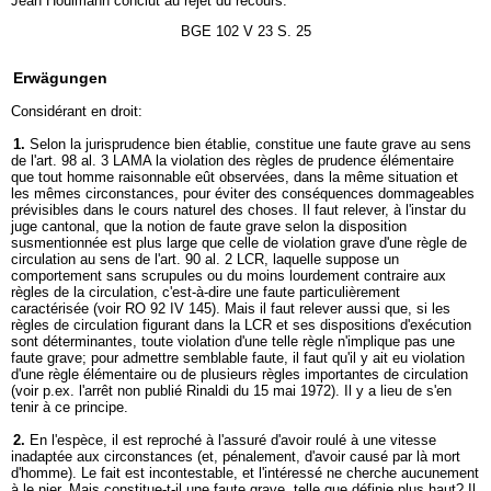
Jean Houlmann conclut au rejet du recours.
BGE 102 V 23 S. 25
Erwägungen
Considérant en droit:
1.
Selon la jurisprudence bien établie, constitue une faute grave au sens
de l'art. 98 al. 3 LAMA la violation des règles de prudence élémentaire
que tout homme raisonnable eût observées, dans la même situation et
les mêmes circonstances, pour éviter des conséquences dommageables
prévisibles dans le cours naturel des choses. Il faut relever, à l'instar du
juge cantonal, que la notion de faute grave selon la disposition
susmentionnée est plus large que celle de violation grave d'une règle de
circulation au sens de l'art. 90 al. 2 LCR, laquelle suppose un
comportement sans scrupules ou du moins lourdement contraire aux
règles de la circulation, c'est-à-dire une faute particulièrement
caractérisée (voir RO 92 IV 145). Mais il faut relever aussi que, si les
règles de circulation figurant dans la LCR et ses dispositions d'exécution
sont déterminantes, toute violation d'une telle règle n'implique pas une
faute grave; pour admettre semblable faute, il faut qu'il y ait eu violation
d'une règle élémentaire ou de plusieurs règles importantes de circulation
(voir p.ex. l'arrêt non publié Rinaldi du 15 mai 1972). Il y a lieu de s'en
tenir à ce principe.
2.
En l'espèce, il est reproché à l'assuré d'avoir roulé à une vitesse
inadaptée aux circonstances (et, pénalement, d'avoir causé par là mort
d'homme). Le fait est incontestable, et l'intéressé ne cherche aucunement
à le nier. Mais constitue-t-il une faute grave, telle que définie plus haut? Il