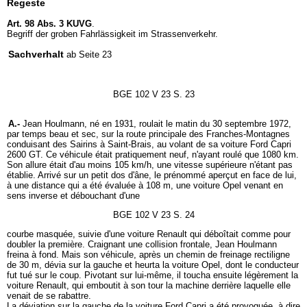
Regeste
Art. 98 Abs. 3 KUVG
.
Begriff der groben Fahrlässigkeit im Strassenverkehr.
Sachverhalt
ab Seite 23
BGE 102 V 23 S. 23
A.-
Jean Houlmann, né en 1931, roulait le matin du 30 septembre 1972,
par temps beau et sec, sur la route principale des Franches-Montagnes
conduisant des Sairins à Saint-Brais, au volant de sa voiture Ford Capri
2600 GT. Ce véhicule était pratiquement neuf, n'ayant roulé que 1080 km.
Son allure était d'au moins 105 km/h, une vitesse supérieure n'étant pas
établie. Arrivé sur un petit dos d'âne, le prénommé aperçut en face de lui,
à une distance qui a été évaluée à 108 m, une voiture Opel venant en
sens inverse et débouchant d'une
BGE 102 V 23 S. 24
courbe masquée, suivie d'une voiture Renault qui déboîtait comme pour
doubler la première. Craignant une collision frontale, Jean Houlmann
freina à fond. Mais son véhicule, après un chemin de freinage rectiligne
de 30 m, dévia sur la gauche et heurta la voiture Opel, dont le conducteur
fut tué sur le coup. Pivotant sur lui-même, il toucha ensuite légèrement la
voiture Renault, qui emboutit à son tour la machine derrière laquelle elle
venait de se rabattre.
La déviation sur la gauche de la voiture Ford Capri a été provoquée, à dire