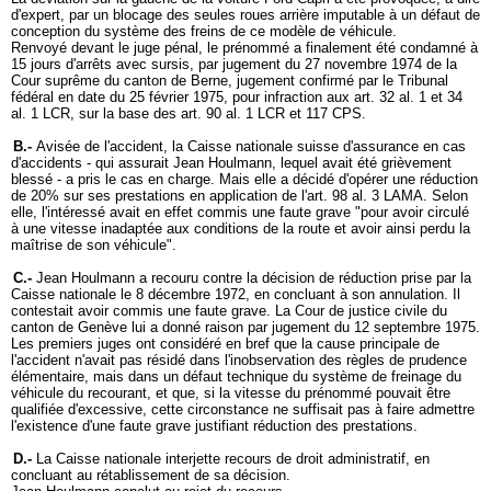
d'expert, par un blocage des seules roues arrière imputable à un défaut de
conception du système des freins de ce modèle de véhicule.
Renvoyé devant le juge pénal, le prénommé a finalement été condamné à
15 jours d'arrêts avec sursis, par jugement du 27 novembre 1974 de la
Cour suprême du canton de Berne, jugement confirmé par le Tribunal
fédéral en date du 25 février 1975, pour infraction aux art. 32 al. 1 et 34
al. 1 LCR, sur la base des art. 90 al. 1 LCR et 117 CPS.
B.-
Avisée de l'accident, la Caisse nationale suisse d'assurance en cas
d'accidents - qui assurait Jean Houlmann, lequel avait été grièvement
blessé - a pris le cas en charge. Mais elle a décidé d'opérer une réduction
de 20% sur ses prestations en application de l'art. 98 al. 3 LAMA. Selon
elle, l'intéressé avait en effet commis une faute grave "pour avoir circulé
à une vitesse inadaptée aux conditions de la route et avoir ainsi perdu la
maîtrise de son véhicule".
C.-
Jean Houlmann a recouru contre la décision de réduction prise par la
Caisse nationale le 8 décembre 1972, en concluant à son annulation. Il
contestait avoir commis une faute grave. La Cour de justice civile du
canton de Genève lui a donné raison par jugement du 12 septembre 1975.
Les premiers juges ont considéré en bref que la cause principale de
l'accident n'avait pas résidé dans l'inobservation des règles de prudence
élémentaire, mais dans un défaut technique du système de freinage du
véhicule du recourant, et que, si la vitesse du prénommé pouvait être
qualifiée d'excessive, cette circonstance ne suffisait pas à faire admettre
l'existence d'une faute grave justifiant réduction des prestations.
D.-
La Caisse nationale interjette recours de droit administratif, en
concluant au rétablissement de sa décision.