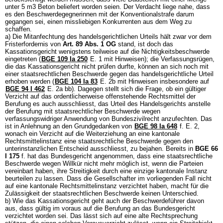
unter 5 m3 Beton beliefert worden seien. Der Verdacht liege nahe, dass
es den Beschwerdegegnerinnen mit der Konventionalstrafe darum
gegangen sei, einen missliebigen Konkurrenten aus dem Weg zu
schaffen.
a) Die Mitanfechtung des handelsgerichtlichen Urteils hält zwar vor dem
Fristerfordernis von
Art. 89 Abs. 1 OG
stand, ist doch das
Kassationsgericht wenigstens teilweise auf die Nichtigkeitsbeschwerde
eingetreten (
BGE 109 Ia 250
E. 1 mit Hinweisen); die Verfassungsrügen,
die das Kassationsgericht nicht prüfen durfte, können an sich noch mit
einer staatsrechtlichen Beschwerde gegen das handelsgerichtliche Urteil
erhoben werden (
BGE 104 Ia 83
E. 2b mit Hinweisen insbesondere auf
BGE 94 I 462
E. 2a bb). Dagegen stellt sich die Frage, ob ein gültiger
Verzicht auf das ordentlicherweise offenstehende Rechtsmittel der
Berufung es auch ausschliesst, das Urteil des Handelsgerichts anstelle
der Berufung mit staatsrechtlicher Beschwerde wegen
verfassungswidriger Anwendung von Bundeszivilrecht anzufechten. Das
ist in Anlehnung an den Grundgedanken von
BGE 98 Ia 648
f. E. 2,
wonach ein Verzicht auf die Weiterziehung an eine kantonale
Rechtsmittelinstanz eine staatsrechtliche Beschwerde gegen den
unterinstanzlichen Entscheid ausschliesst, zu bejahen. Bereits in
BGE 66
I 175
f. hat das Bundesgericht angenommen, dass eine staatsrechtliche
Beschwerde wegen Willkür nicht mehr möglich ist, wenn die Parteien
vereinbart haben, ihre Streitigkeit durch eine einzige kantonale Instanz
beurteilen zu lassen. Dass die Gesellschafter im vorliegenden Fall nicht
auf eine kantonale Rechtsmittelinstanz verzichtet haben, macht für die
Zulässigkeit der staatsrechtlichen Beschwerde keinen Unterschied.
b) Wie das Kassationsgericht geht auch der Beschwerdeführer davon
aus, dass gültig im voraus auf die Berufung an das Bundesgericht
verzichtet worden sei. Das lässt sich auf eine alte Rechtsprechung