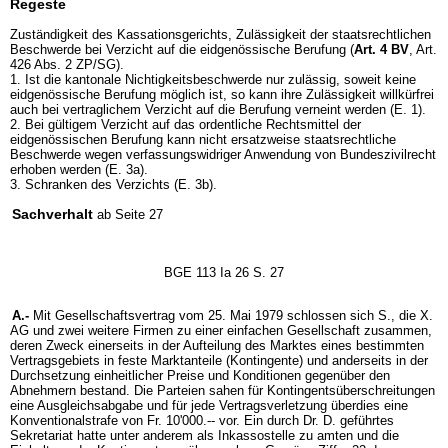
Regeste
Zuständigkeit des Kassationsgerichts, Zulässigkeit der staatsrechtlichen
Beschwerde bei Verzicht auf die eidgenössische Berufung (
Art. 4 BV
, Art.
426 Abs. 2 ZP/SG).
1. Ist die kantonale Nichtigkeitsbeschwerde nur zulässig, soweit keine
eidgenössische Berufung möglich ist, so kann ihre Zulässigkeit willkürfrei
auch bei vertraglichem Verzicht auf die Berufung verneint werden (E. 1).
2. Bei gültigem Verzicht auf das ordentliche Rechtsmittel der
eidgenössischen Berufung kann nicht ersatzweise staatsrechtliche
Beschwerde wegen verfassungswidriger Anwendung von Bundeszivilrecht
erhoben werden (E. 3a).
3. Schranken des Verzichts (E. 3b).
Sachverhalt
ab Seite 27
BGE 113 Ia 26 S. 27
A.-
Mit Gesellschaftsvertrag vom 25. Mai 1979 schlossen sich S., die X.
AG und zwei weitere Firmen zu einer einfachen Gesellschaft zusammen,
deren Zweck einerseits in der Aufteilung des Marktes eines bestimmten
Vertragsgebiets in feste Marktanteile (Kontingente) und anderseits in der
Durchsetzung einheitlicher Preise und Konditionen gegenüber den
Abnehmern bestand. Die Parteien sahen für Kontingentsüberschreitungen
eine Ausgleichsabgabe und für jede Vertragsverletzung überdies eine
Konventionalstrafe von Fr. 10'000.-- vor. Ein durch Dr. D. geführtes
Sekretariat hatte unter anderem als Inkassostelle zu amten und die