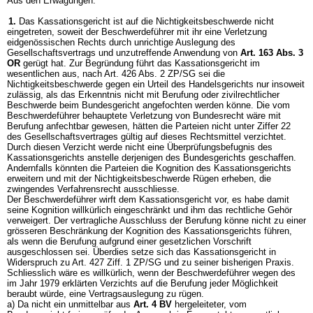
Aus den Erwägungen:
1.
Das Kassationsgericht ist auf die Nichtigkeitsbeschwerde nicht
eingetreten, soweit der Beschwerdeführer mit ihr eine Verletzung
eidgenössischen Rechts durch unrichtige Auslegung des
Gesellschaftsvertrags und unzutreffende Anwendung von
Art. 163 Abs. 3
OR
gerügt hat. Zur Begründung führt das Kassationsgericht im
wesentlichen aus, nach Art. 426 Abs. 2 ZP/SG sei die
Nichtigkeitsbeschwerde gegen ein Urteil des Handelsgerichts nur insoweit
zulässig, als das Erkenntnis nicht mit Berufung oder zivilrechtlicher
Beschwerde beim Bundesgericht angefochten werden könne. Die vom
Beschwerdeführer behauptete Verletzung von Bundesrecht wäre mit
Berufung anfechtbar gewesen, hätten die Parteien nicht unter Ziffer 22
des Gesellschaftsvertrages gültig auf dieses Rechtsmittel verzichtet.
Durch diesen Verzicht werde nicht eine Überprüfungsbefugnis des
Kassationsgerichts anstelle derjenigen des Bundesgerichts geschaffen.
Andernfalls könnten die Parteien die Kognition des Kassationsgerichts
erweitern und mit der Nichtigkeitsbeschwerde Rügen erheben, die
zwingendes Verfahrensrecht ausschliesse.
Der Beschwerdeführer wirft dem Kassationsgericht vor, es habe damit
seine Kognition willkürlich eingeschränkt und ihm das rechtliche Gehör
verweigert. Der vertragliche Ausschluss der Berufung könne nicht zu einer
grösseren Beschränkung der Kognition des Kassationsgerichts führen,
als wenn die Berufung aufgrund einer gesetzlichen Vorschrift
ausgeschlossen sei. Überdies setze sich das Kassationsgericht in
Widerspruch zu Art. 427 Ziff. 1 ZP/SG und zu seiner bisherigen Praxis.
Schliesslich wäre es willkürlich, wenn der Beschwerdeführer wegen des
im Jahr 1979 erklärten Verzichts auf die Berufung jeder Möglichkeit
beraubt würde, eine Vertragsauslegung zu rügen.
a) Da nicht ein unmittelbar aus
Art. 4 BV
hergeleiteter, vom