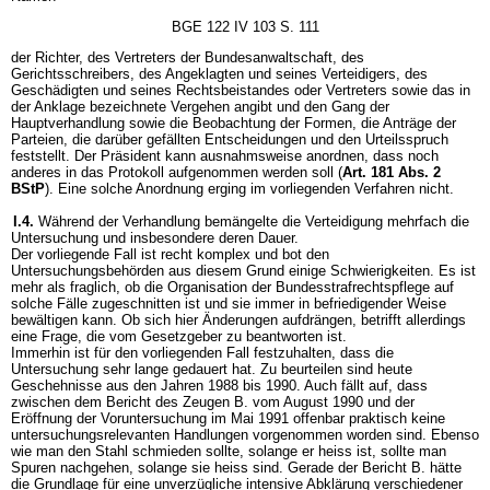
BGE 122 IV 103 S. 111
der Richter, des Vertreters der Bundesanwaltschaft, des
Gerichtsschreibers, des Angeklagten und seines Verteidigers, des
Geschädigten und seines Rechtsbeistandes oder Vertreters sowie das in
der Anklage bezeichnete Vergehen angibt und den Gang der
Hauptverhandlung sowie die Beobachtung der Formen, die Anträge der
Parteien, die darüber gefällten Entscheidungen und den Urteilsspruch
feststellt. Der Präsident kann ausnahmsweise anordnen, dass noch
anderes in das Protokoll aufgenommen werden soll (
Art. 181 Abs. 2
BStP
). Eine solche Anordnung erging im vorliegenden Verfahren nicht.
I.4.
Während der Verhandlung bemängelte die Verteidigung mehrfach die
Untersuchung und insbesondere deren Dauer.
Der vorliegende Fall ist recht komplex und bot den
Untersuchungsbehörden aus diesem Grund einige Schwierigkeiten. Es ist
mehr als fraglich, ob die Organisation der Bundesstrafrechtspflege auf
solche Fälle zugeschnitten ist und sie immer in befriedigender Weise
bewältigen kann. Ob sich hier Änderungen aufdrängen, betrifft allerdings
eine Frage, die vom Gesetzgeber zu beantworten ist.
Immerhin ist für den vorliegenden Fall festzuhalten, dass die
Untersuchung sehr lange gedauert hat. Zu beurteilen sind heute
Geschehnisse aus den Jahren 1988 bis 1990. Auch fällt auf, dass
zwischen dem Bericht des Zeugen B. vom August 1990 und der
Eröffnung der Voruntersuchung im Mai 1991 offenbar praktisch keine
untersuchungsrelevanten Handlungen vorgenommen worden sind. Ebenso
wie man den Stahl schmieden sollte, solange er heiss ist, sollte man
Spuren nachgehen, solange sie heiss sind. Gerade der Bericht B. hätte
die Grundlage für eine unverzügliche intensive Abklärung verschiedener