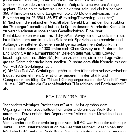
(Horizontal Launcher)" oder auch als "Babygun" bezeichnet.
Schliesslich wurde zu einem späteren Zeitpunkt eine weitere Anlage
geplant. Diese sollte schwenk- und elevierbar sein und ein Kaliber von
350 Millimetern und eine Länge von etwa 30 Metern aufweisen. Ihre
Bezeichnung ist "S 350 L-86 ET (Elevating/Traversing Launcher)".
b) Nachdem die irakischen Machthaber Gerald Bull mit der Konstruktion
der "Supergun" beauftragt hatten, knüpften dessen Mitarbeiter Kontakte
zu verschiedenen europäischen Gesellschaften. Eine ihrer
Kontaktadressen war die Eric Uldry SA in Vevey, eine Handelsfirma, die
im militärischen und im zivilen Sektor mit Spezialstählen handelte und
Aufträge vermittelte. Zu einem nicht genau bekannten Zeitpunkt im
Frühling oder Sommer 1988 trafen sich Chris Cowley und P., der in der
Eric Uldry SA im kaufmännischen Bereich tätig war. Chris Cowley
beauftragte die Eric Uldry SA, Firmen zu suchen, die in der Lage wären,
grosse Schmiedestücke herzustellen. P. nahm daraufhin Kontakt mit der
Von Roll AG Gerlafingen auf.
c) Die Von Roll AG Gerlafingen gehört zu den führenden schweizerischen
Industrieunternehmen. Sie ist unter anderem in der Stahl- und
Gussproduktion tätig. Die "Neue Führungsorganisation der Von Roll" vom
19. Mai 1987 weist die Geschäftseinheit "Maschinen und Fördertechnik"
als
BGE 122 IV 103 S. 106
"besonders wichtiges Profitzentrum" aus. Ihr ist gemäss dem
Organigramm der Geschäftseinheit unter anderem das Werk Bern
unterstellt. Dazu gehört das Departement "Allgemeiner Maschinenbau
Lohnfertigung".
Vorsitzender der Konzernleitung der Von Roll AG war Ende der achtziger
Jahre F.. Ihm unterstanden auch die Geschäftseinheit "Maschinen und
Fördertechnik" und das Werk Bern. Zusätzlich betreute er unter anderem