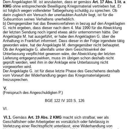
Dem Angeklagten M. ist anzulasten, dass er gemäss
Art. 17 Abs. 1 lit. a
KMG
ohne entsprechende Bewilligung Kriegsmaterial vertrieben hat. Er
ist folglich wegen vollendeter Tatbegehung schuldig zu sprechen. Ob
darin zugleich ein Versuch der unerlaubten Ausfuhr liegt, ist für die
Subsumtion seines Verhaltens unerheblich.
b) Demgegenüber hat das Beweisverfahren in bezug auf den Angeklagten
G. nicht ergeben, dass dieser nach dem 4. Mai 1990 für die Abwicklung
der letzten Sendung noch irgend etwas aktiv unternommen hätte. Der
Angeklagte M. hat ausgeführt, er habe den Angeklagten G. über die
Anhaltung in Frankfurt informiert. Dass dieser in der Folge irgendwie tätig
geworden wäre, hat der Angeklagte M. demgegenüber nicht behauptet.
Ob der Angeklagte G. allenfalls unter dem Gesichtswinkel der
Unterlassung verpflichtet gewesen wäre, der Abwicklung der letzten
Lieferung entgegenzuwirken, muss im übrigen schon deshalb nicht
geprüft werden, weil ihm in der Anklage eine Unterlassung nicht
vorgeworfen wird.
Der Angeklagte G. ist für diese letzte Phase des Geschehens deshalb
vom Vorwurf der Widerhandlung gegen das Kriegsmaterialgesetz
freizusprechen.
V.
(Freispruch des Angeschuldigten P.)
BGE 122 IV 103 S. 126
VI.
VI.1.
Gemäss
Art. 19 Abs. 2 KMG
macht sich strafbar, wer als
Geschäftsherr oder Arbeitgeber es vorsätzlich oder fahrlässig in
Verletzung einer Rechtspflicht unterlässt, eine Widerhandlung von