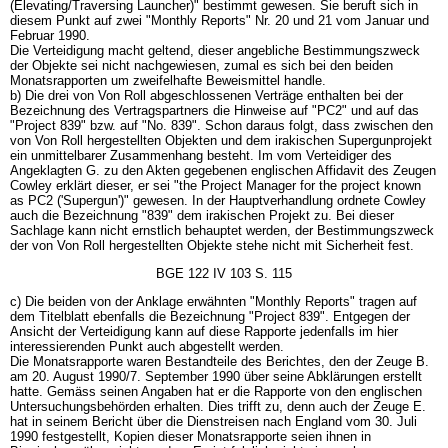
(Elevating/Traversing Launcher)" bestimmt gewesen. Sie beruft sich in
diesem Punkt auf zwei "Monthly Reports" Nr. 20 und 21 vom Januar und
Februar 1990.
Die Verteidigung macht geltend, dieser angebliche Bestimmungszweck
der Objekte sei nicht nachgewiesen, zumal es sich bei den beiden
Monatsrapporten um zweifelhafte Beweismittel handle.
b) Die drei von Von Roll abgeschlossenen Verträge enthalten bei der
Bezeichnung des Vertragspartners die Hinweise auf "PC2" und auf das
"Project 839" bzw. auf "No. 839". Schon daraus folgt, dass zwischen den
von Von Roll hergestellten Objekten und dem irakischen Supergunprojekt
ein unmittelbarer Zusammenhang besteht. Im vom Verteidiger des
Angeklagten G. zu den Akten gegebenen englischen Affidavit des Zeugen
Cowley erklärt dieser, er sei "the Project Manager for the project known
as PC2 ('Supergun')" gewesen. In der Hauptverhandlung ordnete Cowley
auch die Bezeichnung "839" dem irakischen Projekt zu. Bei dieser
Sachlage kann nicht ernstlich behauptet werden, der Bestimmungszweck
der von Von Roll hergestellten Objekte stehe nicht mit Sicherheit fest.
BGE 122 IV 103 S. 115
c) Die beiden von der Anklage erwähnten "Monthly Reports" tragen auf
dem Titelblatt ebenfalls die Bezeichnung "Project 839". Entgegen der
Ansicht der Verteidigung kann auf diese Rapporte jedenfalls im hier
interessierenden Punkt auch abgestellt werden.
Die Monatsrapporte waren Bestandteile des Berichtes, den der Zeuge B.
am 20. August 1990/7. September 1990 über seine Abklärungen erstellt
hatte. Gemäss seinen Angaben hat er die Rapporte von den englischen
Untersuchungsbehörden erhalten. Dies trifft zu, denn auch der Zeuge E.
hat in seinem Bericht über die Dienstreisen nach England vom 30. Juli
1990 festgestellt, Kopien dieser Monatsrapporte seien ihnen in