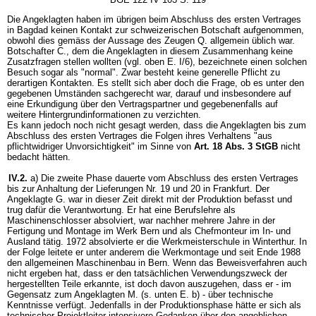
Die Angeklagten haben im übrigen beim Abschluss des ersten Vertrages
in Bagdad keinen Kontakt zur schweizerischen Botschaft aufgenommen,
obwohl dies gemäss der Aussage des Zeugen Q. allgemein üblich war.
Botschafter C., dem die Angeklagten in diesem Zusammenhang keine
Zusatzfragen stellen wollten (vgl. oben E. I/6), bezeichnete einen solchen
Besuch sogar als "normal". Zwar besteht keine generelle Pflicht zu
derartigen Kontakten. Es stellt sich aber doch die Frage, ob es unter den
gegebenen Umständen sachgerecht war, darauf und insbesondere auf
eine Erkundigung über den Vertragspartner und gegebenenfalls auf
weitere Hintergrundinformationen zu verzichten.
Es kann jedoch noch nicht gesagt werden, dass die Angeklagten bis zum
Abschluss des ersten Vertrages die Folgen ihres Verhaltens "aus
pflichtwidriger Unvorsichtigkeit" im Sinne von
Art. 18 Abs. 3 StGB
nicht
bedacht hätten.
IV.2.
a) Die zweite Phase dauerte vom Abschluss des ersten Vertrages
bis zur Anhaltung der Lieferungen Nr. 19 und 20 in Frankfurt. Der
Angeklagte G. war in dieser Zeit direkt mit der Produktion befasst und
trug dafür die Verantwortung. Er hat eine Berufslehre als
Maschinenschlosser absolviert, war nachher mehrere Jahre in der
Fertigung und Montage im Werk Bern und als Chefmonteur im In- und
Ausland tätig. 1972 absolvierte er die Werkmeisterschule in Winterthur. In
der Folge leitete er unter anderem die Werkmontage und seit Ende 1988
den allgemeinen Maschinenbau in Bern. Wenn das Beweisverfahren auch
nicht ergeben hat, dass er den tatsächlichen Verwendungszweck der
hergestellten Teile erkannte, ist doch davon auszugehen, dass er - im
Gegensatz zum Angeklagten M. (s. unten E. b) - über technische
Kenntnisse verfügt. Jedenfalls in der Produktionsphase hätte er sich als
technischer Projektleiter intensivere Gedanken über den angeblichen