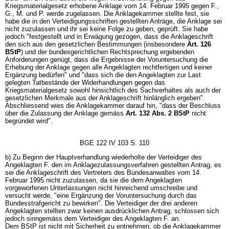
Kriegsmaterialgesetz erhobene Anklage vom 14. Februar 1995 gegen F.,
G., M. und P. werde zugelassen. Die Anklagekammer stellte fest, sie
habe die in den Verteidigungsschriften gestellten Anträge, die Anklage sei
nicht zuzulassen und ihr sei keine Folge zu geben, geprüft. Sie habe
jedoch "festgestellt und in Erwägung gezogen, dass die Anklageschrift
den sich aus den gesetzlichen Bestimmungen (insbesondere
Art. 126
BStP
) und der bundesgerichtlichen Rechtsprechung ergebenden
Anforderungen genügt, dass die Ergebnisse der Voruntersuchung die
Erhebung der Anklage gegen alle Angeklagten rechtfertigen und keiner
Ergänzung bedürfen" und "dass sich die den Angeklagten zur Last
gelegten Tatbestände der Widerhandlungen gegen das
Kriegsmaterialgesetz sowohl hinsichtlich des Sachverhaltes als auch der
gesetzlichen Merkmale aus der Anklageschrift hinlänglich ergeben".
Abschliessend wies die Anklagekammer darauf hin, "dass der Beschluss
über die Zulassung der Anklage gemäss
Art. 132 Abs. 2 BStP
nicht
begründet wird".
BGE 122 IV 103 S. 110
b) Zu Beginn der Hauptverhandlung wiederholte der Verteidiger des
Angeklagten F. den im Anklagezulassungsverfahren gestellten Antrag, es
sei die Anklageschrift des Vertreters des Bundesanwaltes vom 14.
Februar 1995 nicht zuzulassen, da sie die dem Angeklagten
vorgeworfenen Unterlassungen nicht hinreichend umschreibe und
versucht werde, "eine Ergänzung der Voruntersuchung durch das
Bundesstrafgericht zu bewirken". Die Verteidiger der drei anderen
Angeklagten stellten zwar keinen ausdrücklichen Antrag, schlossen sich
jedoch sinngemäss dem Verteidiger des Angeklagten F. an.
Dem BStP ist nicht mit Sicherheit zu entnehmen, ob die Anklagekammer