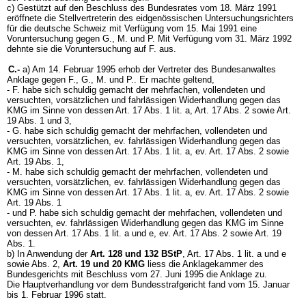
c) Gestützt auf den Beschluss des Bundesrates vom 18. März 1991
eröffnete die Stellvertreterin des eidgenössischen Untersuchungsrichters
für die deutsche Schweiz mit Verfügung vom 15. Mai 1991 eine
Voruntersuchung gegen G., M. und P. Mit Verfügung vom 31. März 1992
dehnte sie die Voruntersuchung auf F. aus.
C.-
a) Am 14. Februar 1995 erhob der Vertreter des Bundesanwaltes
Anklage gegen F., G., M. und P.. Er machte geltend,
- F. habe sich schuldig gemacht der mehrfachen, vollendeten und
versuchten, vorsätzlichen und fahrlässigen Widerhandlung gegen das
KMG im Sinne von dessen Art. 17 Abs. 1 lit. a, Art. 17 Abs. 2 sowie Art.
19 Abs. 1 und 3,
- G. habe sich schuldig gemacht der mehrfachen, vollendeten und
versuchten, vorsätzlichen, ev. fahrlässigen Widerhandlung gegen das
KMG im Sinne von dessen Art. 17 Abs. 1 lit. a, ev. Art. 17 Abs. 2 sowie
Art. 19 Abs. 1,
- M. habe sich schuldig gemacht der mehrfachen, vollendeten und
versuchten, vorsätzlichen, ev. fahrlässigen Widerhandlung gegen das
KMG im Sinne von dessen Art. 17 Abs. 1 lit. a, ev. Art. 17 Abs. 2 sowie
Art. 19 Abs. 1
- und P. habe sich schuldig gemacht der mehrfachen, vollendeten und
versuchten, ev. fahrlässigen Widerhandlung gegen das KMG im Sinne
von dessen Art. 17 Abs. 1 lit. a und e, ev. Art. 17 Abs. 2 sowie Art. 19
Abs. 1.
b) In Anwendung der
Art. 128 und 132 BStP
, Art. 17 Abs. 1 lit. a und e
sowie Abs. 2,
Art. 19 und 20 KMG
liess die Anklagekammer des
Bundesgerichts mit Beschluss vom 27. Juni 1995 die Anklage zu.
Die Hauptverhandlung vor dem Bundesstrafgericht fand vom 15. Januar
bis 1. Februar 1996 statt.