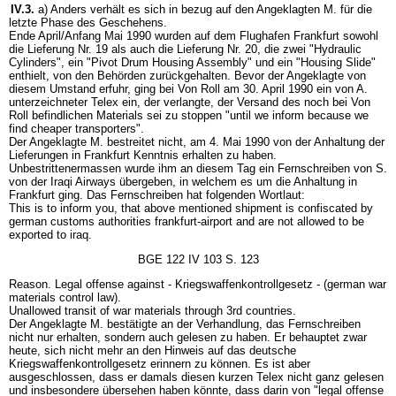
IV.3.
a) Anders verhält es sich in bezug auf den Angeklagten M. für die
letzte Phase des Geschehens.
Ende April/Anfang Mai 1990 wurden auf dem Flughafen Frankfurt sowohl
die Lieferung Nr. 19 als auch die Lieferung Nr. 20, die zwei "Hydraulic
Cylinders", ein "Pivot Drum Housing Assembly" und ein "Housing Slide"
enthielt, von den Behörden zurückgehalten. Bevor der Angeklagte von
diesem Umstand erfuhr, ging bei Von Roll am 30. April 1990 ein von A.
unterzeichneter Telex ein, der verlangte, der Versand des noch bei Von
Roll befindlichen Materials sei zu stoppen "until we inform because we
find cheaper transporters".
Der Angeklagte M. bestreitet nicht, am 4. Mai 1990 von der Anhaltung der
Lieferungen in Frankfurt Kenntnis erhalten zu haben.
Unbestrittenermassen wurde ihm an diesem Tag ein Fernschreiben von S.
von der Iraqi Airways übergeben, in welchem es um die Anhaltung in
Frankfurt ging. Das Fernschreiben hat folgenden Wortlaut:
This is to inform you, that above mentioned shipment is confiscated by
german customs authorities frankfurt-airport and are not allowed to be
exported to iraq.
BGE 122 IV 103 S. 123
Reason. Legal offense against - Kriegswaffenkontrollgesetz - (german war
materials control law).
Unallowed transit of war materials through 3rd countries.
Der Angeklagte M. bestätigte an der Verhandlung, das Fernschreiben
nicht nur erhalten, sondern auch gelesen zu haben. Er behauptet zwar
heute, sich nicht mehr an den Hinweis auf das deutsche
Kriegswaffenkontrollgesetz erinnern zu können. Es ist aber
ausgeschlossen, dass er damals diesen kurzen Telex nicht ganz gelesen
und insbesondere übersehen haben könnte, dass darin von "legal offense