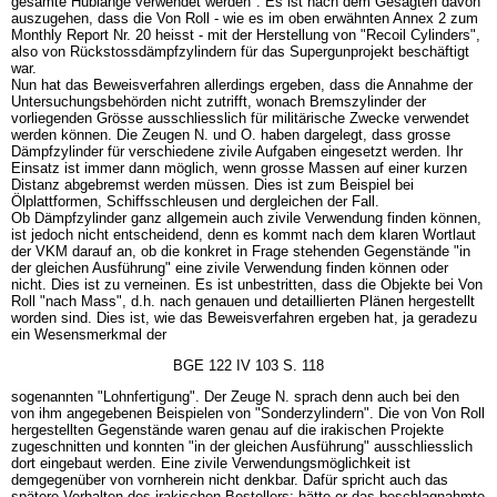
gesamte Hublänge verwendet werden". Es ist nach dem Gesagten davon
auszugehen, dass die Von Roll - wie es im oben erwähnten Annex 2 zum
Monthly Report Nr. 20 heisst - mit der Herstellung von "Recoil Cylinders",
also von Rückstossdämpfzylindern für das Supergunprojekt beschäftigt
war.
Nun hat das Beweisverfahren allerdings ergeben, dass die Annahme der
Untersuchungsbehörden nicht zutrifft, wonach Bremszylinder der
vorliegenden Grösse ausschliesslich für militärische Zwecke verwendet
werden können. Die Zeugen N. und O. haben dargelegt, dass grosse
Dämpfzylinder für verschiedene zivile Aufgaben eingesetzt werden. Ihr
Einsatz ist immer dann möglich, wenn grosse Massen auf einer kurzen
Distanz abgebremst werden müssen. Dies ist zum Beispiel bei
Ölplattformen, Schiffsschleusen und dergleichen der Fall.
Ob Dämpfzylinder ganz allgemein auch zivile Verwendung finden können,
ist jedoch nicht entscheidend, denn es kommt nach dem klaren Wortlaut
der VKM darauf an, ob die konkret in Frage stehenden Gegenstände "in
der gleichen Ausführung" eine zivile Verwendung finden können oder
nicht. Dies ist zu verneinen. Es ist unbestritten, dass die Objekte bei Von
Roll "nach Mass", d.h. nach genauen und detaillierten Plänen hergestellt
worden sind. Dies ist, wie das Beweisverfahren ergeben hat, ja geradezu
ein Wesensmerkmal der
BGE 122 IV 103 S. 118
sogenannten "Lohnfertigung". Der Zeuge N. sprach denn auch bei den
von ihm angegebenen Beispielen von "Sonderzylindern". Die von Von Roll
hergestellten Gegenstände waren genau auf die irakischen Projekte
zugeschnitten und konnten "in der gleichen Ausführung" ausschliesslich
dort eingebaut werden. Eine zivile Verwendungsmöglichkeit ist
demgegenüber von vornherein nicht denkbar. Dafür spricht auch das
spätere Verhalten des irakischen Bestellers; hätte er das beschlagnahmte