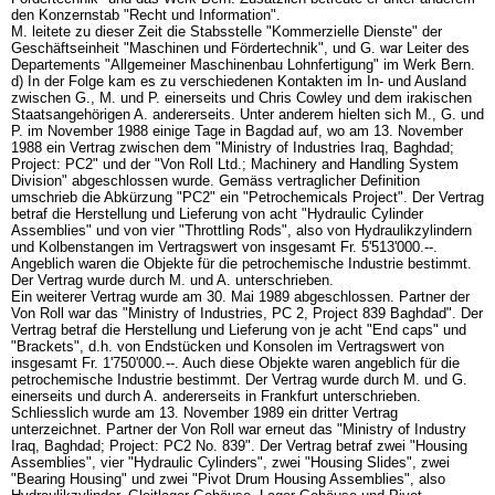
den Konzernstab "Recht und Information".
M. leitete zu dieser Zeit die Stabsstelle "Kommerzielle Dienste" der
Geschäftseinheit "Maschinen und Fördertechnik", und G. war Leiter des
Departements "Allgemeiner Maschinenbau Lohnfertigung" im Werk Bern.
d) In der Folge kam es zu verschiedenen Kontakten im In- und Ausland
zwischen G., M. und P. einerseits und Chris Cowley und dem irakischen
Staatsangehörigen A. andererseits. Unter anderem hielten sich M., G. und
P. im November 1988 einige Tage in Bagdad auf, wo am 13. November
1988 ein Vertrag zwischen dem "Ministry of Industries Iraq, Baghdad;
Project: PC2" und der "Von Roll Ltd.; Machinery and Handling System
Division" abgeschlossen wurde. Gemäss vertraglicher Definition
umschrieb die Abkürzung "PC2" ein "Petrochemicals Project". Der Vertrag
betraf die Herstellung und Lieferung von acht "Hydraulic Cylinder
Assemblies" und von vier "Throttling Rods", also von Hydraulikzylindern
und Kolbenstangen im Vertragswert von insgesamt Fr. 5'513'000.--.
Angeblich waren die Objekte für die petrochemische Industrie bestimmt.
Der Vertrag wurde durch M. und A. unterschrieben.
Ein weiterer Vertrag wurde am 30. Mai 1989 abgeschlossen. Partner der
Von Roll war das "Ministry of Industries, PC 2, Project 839 Baghdad". Der
Vertrag betraf die Herstellung und Lieferung von je acht "End caps" und
"Brackets", d.h. von Endstücken und Konsolen im Vertragswert von
insgesamt Fr. 1'750'000.--. Auch diese Objekte waren angeblich für die
petrochemische Industrie bestimmt. Der Vertrag wurde durch M. und G.
einerseits und durch A. andererseits in Frankfurt unterschrieben.
Schliesslich wurde am 13. November 1989 ein dritter Vertrag
unterzeichnet. Partner der Von Roll war erneut das "Ministry of Industry
Iraq, Baghdad; Project: PC2 No. 839". Der Vertrag betraf zwei "Housing
Assemblies", vier "Hydraulic Cylinders", zwei "Housing Slides", zwei
"Bearing Housing" und zwei "Pivot Drum Housing Assemblies", also