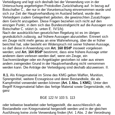
Verteidigung und legt sich deshalb bei der Verwendung von in der
Untersuchung angefertigten Protokollen Zurückhaltung auf. In bezug auf
Botschafter C., der nur in der Voruntersuchung einvernommen wurde und
sich zur Zeit der Hauptverhandlung im Ausland befand, wurde den
Verteidigern zudem Gelegenheit geboten, die gewünschten Zusatzfragen
dem Gericht anzugeben. Diese Fragen beziehen sich nicht auf den
einzigen Punkt, in dem sich das Bundesstrafgericht auf die Aussagen von
Botschafter C. stützt (s. unten E. IV/1/b).
Nach der ausdrücklichen gesetzlichen Regelung ist es im übrigen
grundsätzlich zulässig, auf frühere Aussagen abzustellen. Erinnert sich
ein Zeuge nicht mehr genau an eine Wahrnehmung, über die er früher
berichtet hat, oder besteht ein Widerspruch mit seiner früheren Aussage,
so darf diese in Anwendung von
Art. 160 BStP
insoweit vorgelesen
werden; und
Art. 164 BStP
bestimmt, dass eine frühere Aussage unter
anderem dann verlesen werden darf, wenn ein Zeuge, ein
Sachverständiger oder ein Angeklagter gestorben ist oder aus einem
andern zwingenden Grund in der Hauptverhandlung nicht vernommen
werden kann. Die Anträge der Verteidigung sind deshalb abzuweisen. II.
II.1.
Als Kriegsmaterial im Sinne des KMG gelten Waffen, Munition,
Sprengmittel, weitere Erzeugnisse und deren Bestandteile, die als
Kampfmittel verwendet werden können (
Art. 1 Abs. 1 KMG
). Unter den
Begriff Kriegsmaterial fallen das fertige Material sowie Gegenstände, roh,
ganz
BGE 122 IV 103 S. 113
oder teilweise bearbeitet oder fertiggestellt, die ausschliesslich als
Bestandteile von Kriegsmaterial hergestellt werden und in der gleichen
Ausführung keine zivile Verwendung finden (Art. 1 Abs. 2 der Verordnung