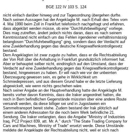
BGE 122 IV 103 S. 124
nicht einfach darüber hinweg und zur Tagesordnung übergehen durfte.
Nach seinen Aussagen hat der Angeklagte M. nach Erhalt des Telex vom
4. Mai 1990 beim Zoll in Frankfurt telefonisch nachgefragt und erfahren,
dass abgeklärt werden müsse, ob eine "Durchfuhrbewilligung" vorliege.
Dies mag zutreffen, ändert jedoch nichts daran, dass es nach seinem
Kenntnisstand nicht einfach um das Fehlen irgendeiner verhältnismässig
belanglosen "Durchfuhrbewilligung" ging, sondern dass der Verdacht auf
eine Zuwiderhandlung gegen das deutsche Kriegswaffenkontrollgesetz
bestand.
Dem Angeklagten ist zwar zugute zu halten, dass er die Rechtsabteilung
der Von Roll über die Anhaltung in Frankfurt grundsätzlich informiert hat.
Aber er behauptet selber nicht, eindringlich auf den Umstand, dass der
Verdacht auf eine Zuwiderhandlung gegen das Kriegswaffenkontrollgesetz
bestand, hingewiesen zu haben. Er will nach wie vor der unbeirrten
Überzeugung gewesen sein, es gehe in Wirklichkeit um
Schmiedepressen, und aus diesem Grund habe er die letzte Lieferung
abgewickelt, wie wenn nichts geschehen wäre.
Nach seiner Angabe an der Hauptverhandlung hatte der Angeklagte M.
bereits vorher davon Kenntnis, dass die Iraker angeordnet hatten, die
noch in Bern befindlichen Gegenstände müssten über eine andere Route
versandt werden, da diese billiger sei und in Jugoslawien ein
Sammeltransport bereit stehe. Zudem bestand der Irak plötzlich auf
einem anderen Adressaten für die noch beim Werk befindliche 21.
Sendung. Die Iraker verlangten, dass die Angabe "Ministry of Industries
Iraq, PC2 Project 839, att. Mr. A." durch "The State Trading Company for
Cars and Machines, Ministry of Trade" ersetzt werde. Diese Umstände
meldete der Angeklagte der Rechtsabteilung nicht, weil er sich nach