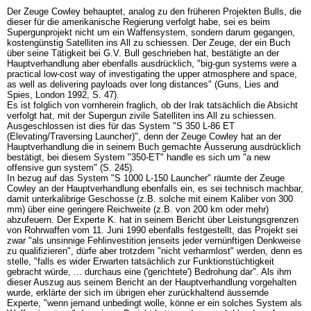
Der Zeuge Cowley behauptet, analog zu den früheren Projekten Bulls, die
dieser für die amerikanische Regierung verfolgt habe, sei es beim
Supergunprojekt nicht um ein Waffensystem, sondern darum gegangen,
kostengünstig Satelliten ins All zu schiessen. Der Zeuge, der ein Buch
über seine Tätigkeit bei G.V. Bull geschrieben hat, bestätigte an der
Hauptverhandlung aber ebenfalls ausdrücklich, "big-gun systems were a
practical low-cost way of investigating the upper atmosphere and space,
as well as delivering payloads over long distances" (Guns, Lies and
Spies, London 1992, S. 47).
Es ist folglich von vornherein fraglich, ob der Irak tatsächlich die Absicht
verfolgt hat, mit der Supergun zivile Satelliten ins All zu schiessen.
Ausgeschlossen ist dies für das System "S 350 L-86 ET
(Elevating/Traversing Launcher)", denn der Zeuge Cowley hat an der
Hauptverhandlung die in seinem Buch gemachte Äusserung ausdrücklich
bestätigt, bei diesem System "350-ET" handle es sich um "a new
offensive gun system" (S. 245).
In bezug auf das System "S 1000 L-150 Launcher" räumte der Zeuge
Cowley an der Hauptverhandlung ebenfalls ein, es sei technisch machbar,
damit unterkalibrige Geschosse (z.B. solche mit einem Kaliber von 300
mm) über eine geringere Reichweite (z.B. von 200 km oder mehr)
abzufeuern. Der Experte K. hat in seinem Bericht über Leistungsgrenzen
von Rohrwaffen vom 11. Juni 1990 ebenfalls festgestellt, das Projekt sei
zwar "als unsinnige Fehlinvestition jenseits jeder vernünftigen Denkweise
zu qualifizieren", dürfe aber trotzdem "nicht verharmlost" werden, denn es
stelle, "falls es wider Erwarten tatsächlich zur Funktionstüchtigkeit
gebracht würde, ... durchaus eine ('gerichtete') Bedrohung dar". Als ihm
dieser Auszug aus seinem Bericht an der Hauptverhandlung vorgehalten
wurde, erklärte der sich im übrigen eher zurückhaltend äussernde
Experte, "wenn jemand unbedingt wolle, könne er ein solches System als