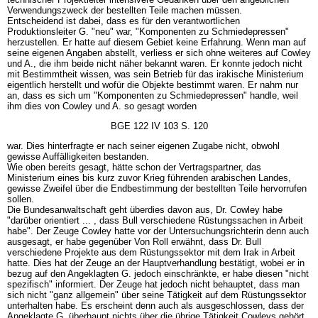
Verwendungszweck der bestellten Teile machen müssen.
Entscheidend ist dabei, dass es für den verantwortlichen
Produktionsleiter G. "neu" war, "Komponenten zu Schmiedepressen"
herzustellen. Er hatte auf diesem Gebiet keine Erfahrung. Wenn man auf
seine eigenen Angaben abstellt, verliess er sich ohne weiteres auf Cowley
und A., die ihm beide nicht näher bekannt waren. Er konnte jedoch nicht
mit Bestimmtheit wissen, was sein Betrieb für das irakische Ministerium
eigentlich herstellt und wofür die Objekte bestimmt waren. Er nahm nur
an, dass es sich um "Komponenten zu Schmiedepressen" handle, weil
ihm dies von Cowley und A. so gesagt worden
BGE 122 IV 103 S. 120
war. Dies hinterfragte er nach seiner eigenen Zugabe nicht, obwohl
gewisse Auffälligkeiten bestanden.
Wie oben bereits gesagt, hätte schon der Vertragspartner, das
Ministerium eines bis kurz zuvor Krieg führenden arabischen Landes,
gewisse Zweifel über die Endbestimmung der bestellten Teile hervorrufen
sollen.
Die Bundesanwaltschaft geht überdies davon aus, Dr. Cowley habe
"darüber orientiert ... , dass Bull verschiedene Rüstungssachen in Arbeit
habe". Der Zeuge Cowley hatte vor der Untersuchungsrichterin denn auch
ausgesagt, er habe gegenüber Von Roll erwähnt, dass Dr. Bull
verschiedene Projekte aus dem Rüstungssektor mit dem Irak in Arbeit
hatte. Dies hat der Zeuge an der Hauptverhandlung bestätigt, wobei er in
bezug auf den Angeklagten G. jedoch einschränkte, er habe diesen "nicht
spezifisch" informiert. Der Zeuge hat jedoch nicht behauptet, dass man
sich nicht "ganz allgemein" über seine Tätigkeit auf dem Rüstungssektor
unterhalten habe. Es erscheint denn auch als ausgeschlossen, dass der
Angeklagte G. überhaupt nichts über die übrige Tätigkeit Cowleys gehört