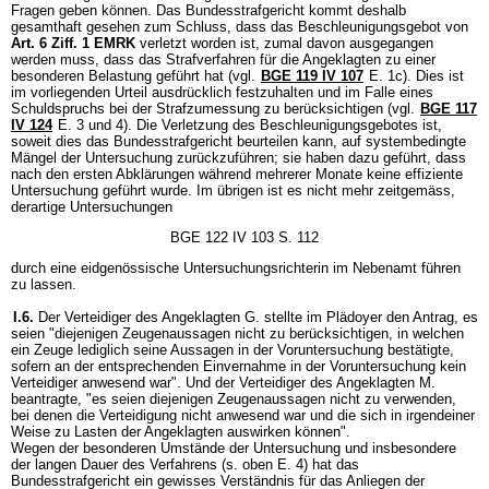
Fragen geben können. Das Bundesstrafgericht kommt deshalb
gesamthaft gesehen zum Schluss, dass das Beschleunigungsgebot von
Art. 6 Ziff. 1 EMRK
verletzt worden ist, zumal davon ausgegangen
werden muss, dass das Strafverfahren für die Angeklagten zu einer
besonderen Belastung geführt hat (vgl.
BGE 119 IV 107
E. 1c). Dies ist
im vorliegenden Urteil ausdrücklich festzuhalten und im Falle eines
Schuldspruchs bei der Strafzumessung zu berücksichtigen (vgl.
BGE 117
IV 124
E. 3 und 4). Die Verletzung des Beschleunigungsgebotes ist,
soweit dies das Bundesstrafgericht beurteilen kann, auf systembedingte
Mängel der Untersuchung zurückzuführen; sie haben dazu geführt, dass
nach den ersten Abklärungen während mehrerer Monate keine effiziente
Untersuchung geführt wurde. Im übrigen ist es nicht mehr zeitgemäss,
derartige Untersuchungen
BGE 122 IV 103 S. 112
durch eine eidgenössische Untersuchungsrichterin im Nebenamt führen
zu lassen.
I.6.
Der Verteidiger des Angeklagten G. stellte im Plädoyer den Antrag, es
seien "diejenigen Zeugenaussagen nicht zu berücksichtigen, in welchen
ein Zeuge lediglich seine Aussagen in der Voruntersuchung bestätigte,
sofern an der entsprechenden Einvernahme in der Voruntersuchung kein
Verteidiger anwesend war". Und der Verteidiger des Angeklagten M.
beantragte, "es seien diejenigen Zeugenaussagen nicht zu verwenden,
bei denen die Verteidigung nicht anwesend war und die sich in irgendeiner
Weise zu Lasten der Angeklagten auswirken können".
Wegen der besonderen Umstände der Untersuchung und insbesondere
der langen Dauer des Verfahrens (s. oben E. 4) hat das
Bundesstrafgericht ein gewisses Verständnis für das Anliegen der