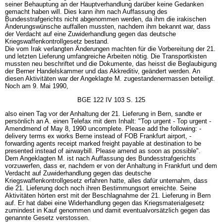
seiner Behauptung an der Hauptverhandlung darüber keine Gedanken
gemacht haben will. Dies kann ihm nach Auffassung des
Bundesstrafgerichts nicht abgenommen werden, da ihm die irakischen
Änderungswünsche auffallen mussten, nachdem ihm bekannt war, dass
der Verdacht auf eine Zuwiderhandlung gegen das deutsche
Kriegswaffenkontrollgesetz bestand.
Die vom Irak verlangten Änderungen machten für die Vorbereitung der 21.
und letzten Lieferung umfangreiche Arbeiten nötig. Die Transportkisten
mussten neu beschriftet und die Dokumente, das heisst die Beglaubigung
der Berner Handelskammer und das Akkreditiv, geändert werden. An
diesen Aktivitäten war der Angeklagte M. zugestandenermassen beteiligt.
Noch am 9. Mai 1990,
BGE 122 IV 103 S. 125
also einen Tag vor der Anhaltung der 21. Lieferung in Bern, sandte er
persönlich an A. einen Telefax mit dem Inhalt: "Top urgent - Top urgent -
Amendmend of May 8, 1990 uncomplete. Please add the following: -
delivery terms ex works Berne instead of FOB Frankfurt airport, -
forwarding agents receipt marked freight payable at destination to be
presented instead of airwaybill. Please amend as soon as possible".
Dem Angeklagten M. ist nach Auffassung des Bundesstrafgerichts
vorzuwerfen, dass er, nachdem er von der Anhaltung in Frankfurt und dem
Verdacht auf Zuwiderhandlung gegen das deutsche
Kriegswaffenkontrollgesetz erfahren hatte, alles dafür unternahm, dass
die 21. Lieferung doch noch ihren Bestimmungsort erreichte. Seine
Aktivitäten hörten erst mit der Beschlagnahme der 21. Lieferung in Bern
auf. Er hat dabei eine Widerhandlung gegen das Kriegsmaterialgesetz
zumindest in Kauf genommen und damit eventualvorsätzlich gegen das
genannte Gesetz verstossen.