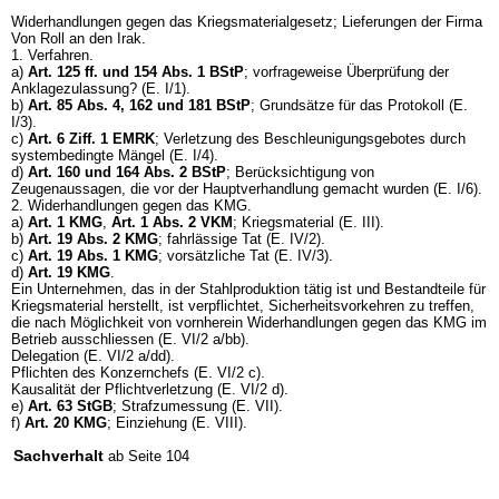
Widerhandlungen gegen das Kriegsmaterialgesetz; Lieferungen der Firma
Von Roll an den Irak.
1. Verfahren.
a)
Art. 125 ff. und 154 Abs. 1 BStP
; vorfrageweise Überprüfung der
Anklagezulassung? (E. I/1).
b)
Art. 85 Abs. 4, 162 und 181 BStP
; Grundsätze für das Protokoll (E.
I/3).
c)
Art. 6 Ziff. 1 EMRK
; Verletzung des Beschleunigungsgebotes durch
systembedingte Mängel (E. I/4).
d)
Art. 160 und 164 Abs. 2 BStP
; Berücksichtigung von
Zeugenaussagen, die vor der Hauptverhandlung gemacht wurden (E. I/6).
2. Widerhandlungen gegen das KMG.
a)
Art. 1 KMG
,
Art. 1 Abs. 2 VKM
; Kriegsmaterial (E. III).
b)
Art. 19 Abs. 2 KMG
; fahrlässige Tat (E. IV/2).
c)
Art. 19 Abs. 1 KMG
; vorsätzliche Tat (E. IV/3).
d)
Art. 19 KMG
.
Ein Unternehmen, das in der Stahlproduktion tätig ist und Bestandteile für
Kriegsmaterial herstellt, ist verpflichtet, Sicherheitsvorkehren zu treffen,
die nach Möglichkeit von vornherein Widerhandlungen gegen das KMG im
Betrieb ausschliessen (E. VI/2 a/bb).
Delegation (E. VI/2 a/dd).
Pflichten des Konzernchefs (E. VI/2 c).
Kausalität der Pflichtverletzung (E. VI/2 d).
e)
Art. 63 StGB
; Strafzumessung (E. VII).
f)
Art. 20 KMG
; Einziehung (E. VIII).
Sachverhalt
ab Seite 104