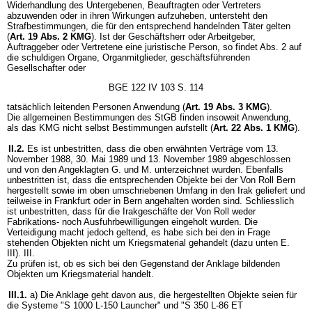
Widerhandlung des Untergebenen, Beauftragten oder Vertreters
abzuwenden oder in ihren Wirkungen aufzuheben, untersteht den
Strafbestimmungen, die für den entsprechend handelnden Täter gelten
(
Art. 19 Abs. 2 KMG
). Ist der Geschäftsherr oder Arbeitgeber,
Auftraggeber oder Vertretene eine juristische Person, so findet Abs. 2 auf
die schuldigen Organe, Organmitglieder, geschäftsführenden
Gesellschafter oder
BGE 122 IV 103 S. 114
tatsächlich leitenden Personen Anwendung (
Art. 19 Abs. 3 KMG
).
Die allgemeinen Bestimmungen des StGB finden insoweit Anwendung,
als das KMG nicht selbst Bestimmungen aufstellt (
Art. 22 Abs. 1 KMG
).
II.2.
Es ist unbestritten, dass die oben erwähnten Verträge vom 13.
November 1988, 30. Mai 1989 und 13. November 1989 abgeschlossen
und von den Angeklagten G. und M. unterzeichnet wurden. Ebenfalls
unbestritten ist, dass die entsprechenden Objekte bei der Von Roll Bern
hergestellt sowie im oben umschriebenen Umfang in den Irak geliefert und
teilweise in Frankfurt oder in Bern angehalten worden sind. Schliesslich
ist unbestritten, dass für die Irakgeschäfte der Von Roll weder
Fabrikations- noch Ausfuhrbewilligungen eingeholt wurden. Die
Verteidigung macht jedoch geltend, es habe sich bei den in Frage
stehenden Objekten nicht um Kriegsmaterial gehandelt (dazu unten E.
III). III.
Zu prüfen ist, ob es sich bei den Gegenstand der Anklage bildenden
Objekten um Kriegsmaterial handelt.
III.1.
a) Die Anklage geht davon aus, die hergestellten Objekte seien für
die Systeme "S 1000 L-150 Launcher" und "S 350 L-86 ET