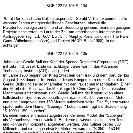
BGE 122 IV 103 S. 104
A.-
a) Der kanadische Ballistikexperte Dr. Gerald V. Bull experimentierte
während Jahren mit grosskalibrigen Geschützen, obwohl die
Raketentechnologie zunehmend an Bedeutung gewann. Seine ehrgeizigen
Projekte scheiterten im Laufe der Zeit am ersterbenden Interesse der
Auftraggeber (vgl. z.B. G.V. Bull/C.H. Murphy, Paris Kanonen - The Paris
Guns (Wilhelmsgeschütze) and Project HARP, Bonn 1988). In den
achtziger
BGE 122 IV 103 S. 105
Jahren war Gerald Bull der Kopf der Speace Research Corporation (SRC)
mit Sitz in Brüssel. Ende der achtziger Jahre war ihr das Advanced
Technology Institute (ATI) angegliedert.
Im Jahre 1980 begann der Krieg zwischen dem Irak und dem Iran, der bis
August 1988 dauerte. Im Verlaufe dieses Krieges kam es zu Kontakten
Gerald Bulls und seiner Mitarbeiter mit den irakischen Machthabern. Einer
der Mitarbeiter Bulls war der Metallurge Dr. Chris Cowley. Die irakischen
Machthaber entschlossen sich, Gerald Bull mit der Konstruktion eines
ballistischen Systems zu beauftragen, das ein Kaliber von einem Meter
und eine Länge von über 150 Metern aufweisen sollte. Das System wurde
später unter dem Namen "Supergun" bekannt und trägt die Bezeichnung
"S 1000 L-150 Launcher".
Daneben wurde ein massstabgetreues kleineres Modell der "Supergun"
als Versuchssystem entwickelt. Es diente gewissen ballistischen Tests
und konnte nur horizontal abgefeuert werden. Das Kaliber betrug 350
Millimeter und die Länge etwa 52 Meter. Es wird als "S 350 L-150 HL