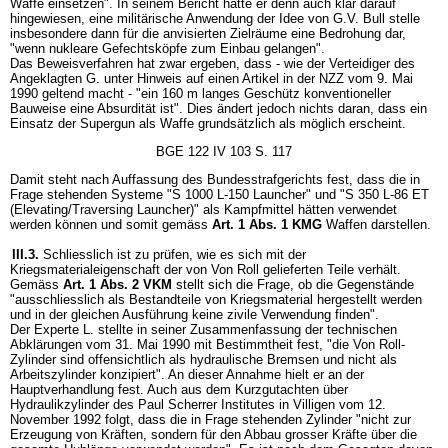
Waffe einsetzen". In seinem Bericht hatte er denn auch klar darauf
hingewiesen, eine militärische Anwendung der Idee von G.V. Bull stelle
insbesondere dann für die anvisierten Zielräume eine Bedrohung dar,
"wenn nukleare Gefechtsköpfe zum Einbau gelangen".
Das Beweisverfahren hat zwar ergeben, dass - wie der Verteidiger des
Angeklagten G. unter Hinweis auf einen Artikel in der NZZ vom 9. Mai
1990 geltend macht - "ein 160 m langes Geschütz konventioneller
Bauweise eine Absurdität ist". Dies ändert jedoch nichts daran, dass ein
Einsatz der Supergun als Waffe grundsätzlich als möglich erscheint.
BGE 122 IV 103 S. 117
Damit steht nach Auffassung des Bundesstrafgerichts fest, dass die in
Frage stehenden Systeme "S 1000 L-150 Launcher" und "S 350 L-86 ET
(Elevating/Traversing Launcher)" als Kampfmittel hätten verwendet
werden können und somit gemäss
Art. 1 Abs. 1 KMG
Waffen darstellen.
III.3.
Schliesslich ist zu prüfen, wie es sich mit der
Kriegsmaterialeigenschaft der von Von Roll gelieferten Teile verhält.
Gemäss
Art. 1 Abs. 2 VKM
stellt sich die Frage, ob die Gegenstände
"ausschliesslich als Bestandteile von Kriegsmaterial hergestellt werden
und in der gleichen Ausführung keine zivile Verwendung finden".
Der Experte L. stellte in seiner Zusammenfassung der technischen
Abklärungen vom 31. Mai 1990 mit Bestimmtheit fest, "die Von Roll-
Zylinder sind offensichtlich als hydraulische Bremsen und nicht als
Arbeitszylinder konzipiert". An dieser Annahme hielt er an der
Hauptverhandlung fest. Auch aus dem Kurzgutachten über
Hydraulikzylinder des Paul Scherrer Institutes in Villigen vom 12.
November 1992 folgt, dass die in Frage stehenden Zylinder "nicht zur
Erzeugung von Kräften, sondern für den Abbau grosser Kräfte über die