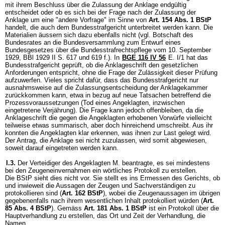
mit ihrem Beschluss über die Zulassung der Anklage endgültig
entscheidet oder ob es sich bei der Frage nach der Zulassung der
Anklage um eine "andere Vorfrage" im Sinne von
Art. 154 Abs. 1 BStP
handelt, die auch dem Bundesstrafgericht unterbreitet werden kann. Die
Materialien äussern sich dazu ebenfalls nicht (vgl. Botschaft des
Bundesrates an die Bundesversammlung zum Entwurf eines
Bundesgesetzes über die Bundesstrafrechtspflege vom 10. September
1929, BBl 1929 II S. 617 und 619 f.). In
BGE 116 IV 56
E. I/1 hat das
Bundesstrafgericht geprüft, ob die Anklageschrift den gesetzlichen
Anforderungen entspricht, ohne die Frage der Zulässigkeit dieser Prüfung
aufzuwerfen. Vieles spricht dafür, dass das Bundesstrafgericht nur
ausnahmsweise auf die Zulassungsentscheidung der Anklagekammer
zurückkommen kann, etwa in bezug auf neue Tatsachen betreffend die
Prozessvoraussetzungen (Tod eines Angeklagten, inzwischen
eingetretene Verjährung). Die Frage kann jedoch offenbleiben, da die
Anklageschrift die gegen die Angeklagten erhobenen Vorwürfe vielleicht
teilweise etwas summarisch, aber doch hinreichend umschreibt. Aus ihr
konnten die Angeklagten klar erkennen, was ihnen zur Last gelegt wird.
Der Antrag, die Anklage sei nicht zuzulassen, wird somit abgewiesen,
soweit darauf eingetreten werden kann.
I.3.
Der Verteidiger des Angeklagten M. beantragte, es sei mindestens
bei den Zeugeneinvernahmen ein wörtliches Protokoll zu erstellen.
Die BStP sieht dies nicht vor. Sie stellt es ins Ermessen des Gerichts, ob
und inwieweit die Aussagen der Zeugen und Sachverständigen zu
protokollieren sind (
Art. 162 BStP
), wobei die Zeugenaussagen im übrigen
gegebenenfalls nach ihrem wesentlichen Inhalt protokolliert würden (
Art.
85 Abs. 4 BStP
). Gemäss
Art. 181 Abs. 1 BStP
ist ein Protokoll über die
Hauptverhandlung zu erstellen, das Ort und Zeit der Verhandlung, die
Namen