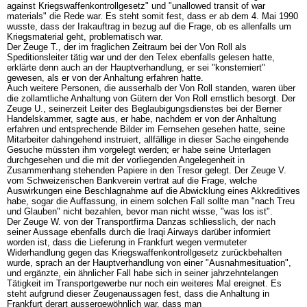
against Kriegswaffenkontrollgesetz" und "unallowed transit of war
materials" die Rede war. Es steht somit fest, dass er ab dem 4. Mai 1990
wusste, dass der Irakauftrag in bezug auf die Frage, ob es allenfalls um
Kriegsmaterial geht, problematisch war.
Der Zeuge T., der im fraglichen Zeitraum bei der Von Roll als
Speditionsleiter tätig war und der den Telex ebenfalls gelesen hatte,
erklärte denn auch an der Hauptverhandlung, er sei "konsterniert"
gewesen, als er von der Anhaltung erfahren hatte.
Auch weitere Personen, die ausserhalb der Von Roll standen, waren über
die zollamtliche Anhaltung von Gütern der Von Roll ernstlich besorgt. Der
Zeuge U., seinerzeit Leiter des Beglaubigungsdienstes bei der Berner
Handelskammer, sagte aus, er habe, nachdem er von der Anhaltung
erfahren und entsprechende Bilder im Fernsehen gesehen hatte, seine
Mitarbeiter dahingehend instruiert, allfällige in dieser Sache eingehende
Gesuche müssten ihm vorgelegt werden; er habe seine Unterlagen
durchgesehen und die mit der vorliegenden Angelegenheit in
Zusammenhang stehenden Papiere in den Tresor gelegt. Der Zeuge V.
vom Schweizerischen Bankverein vertrat auf die Frage, welche
Auswirkungen eine Beschlagnahme auf die Abwicklung eines Akkreditives
habe, sogar die Auffassung, in einem solchen Fall sollte man "nach Treu
und Glauben" nicht bezahlen, bevor man nicht wisse, "was los ist".
Der Zeuge W. von der Transportfirma Danzas schliesslich, der nach
seiner Aussage ebenfalls durch die Iraqi Airways darüber informiert
worden ist, dass die Lieferung in Frankfurt wegen vermuteter
Widerhandlung gegen das Kriegswaffenkontrollgesetz zurückbehalten
wurde, sprach an der Hauptverhandlung von einer "Ausnahmesituation",
und ergänzte, ein ähnlicher Fall habe sich in seiner jahrzehntelangen
Tätigkeit im Transportgewerbe nur noch ein weiteres Mal ereignet. Es
steht aufgrund dieser Zeugenaussagen fest, dass die Anhaltung in
Frankfurt derart aussergewöhnlich war, dass man