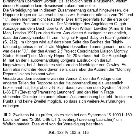
Birmingham überreicht worden. Es ist folglich nicht einzusehen, warum
diesen Rapporten kein Beweiswert zukommen sollte.
Die Verteidigung hat in diesem Zusammenhang darauf hingewiesen, die
Rapporte trügen die Unterschrift von zwei Personen, nämlich von "H." und
"I.", deren Identität nicht feststehe. Dies trifft jedenfalls für die erste der
genannten Personen nicht zu. Der Verteidiger des Angeklagten G. gab
Auszüge aus dem Buch über G.V. Bull von William Lowther (Arms & The
Man, London 1991) zu den Akten. Aus diesen Auszügen ist ersichtlich,
dass der Aerodynamiker H. zum "original Project Babylon team" gehörte
(S. 212). Im übrigen wird auf derselben Seite des Buches der "highly
talented graphics man" J. als Mitglied desselben Teams genannt, und es
war dieser "J.", der den Annex 2 ("Project Coordination Liaison Monthly
Status Report") des Monthly Report Nr. 20 verfasst hat. Der Angeklagte
M. hat an der Hauptverhandlung übrigens ausdrücklich darauf
hingewiesen, bei J. handle es sich um den Nachfolger von Cowley. Es
kann also nicht die Rede davon sein, dass über die Autoren der "Monthly
Reports" nichts bekannt wäre.
Gerade aus dem soeben erwähnten Annex 2, den die Anklage unter
anderen Teilen der Rapporte an der Hauptverhandlung als wesentlich
bezeichnet hat, folgt aber z.B. klar, dass zwischen dem System "S 350
L-86 ET (Elevating/Traversing Launcher)" und den hier in Frage
stehenden Objekten ein unmittelbarer Zusammenhang besteht. In diesem
Punkt sind keine Zweifel möglich, so dass sich weitere Ausführungen
erübrigen.
III.2.
Zweitens ist zu prüfen, ob es sich bei den Systemen "S 1000 L-150
Launcher" und "S 350 L-86 ET (Elevating/Traversing Launcher)" um
Waffen handelt. Dies wird von der Verteidigung bestritten.
BGE 122 IV 103 S. 116