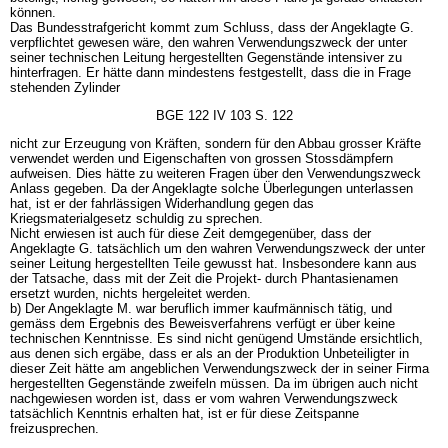
können.
Das Bundesstrafgericht kommt zum Schluss, dass der Angeklagte G.
verpflichtet gewesen wäre, den wahren Verwendungszweck der unter
seiner technischen Leitung hergestellten Gegenstände intensiver zu
hinterfragen. Er hätte dann mindestens festgestellt, dass die in Frage
stehenden Zylinder
BGE 122 IV 103 S. 122
nicht zur Erzeugung von Kräften, sondern für den Abbau grosser Kräfte
verwendet werden und Eigenschaften von grossen Stossdämpfern
aufweisen. Dies hätte zu weiteren Fragen über den Verwendungszweck
Anlass gegeben. Da der Angeklagte solche Überlegungen unterlassen
hat, ist er der fahrlässigen Widerhandlung gegen das
Kriegsmaterialgesetz schuldig zu sprechen.
Nicht erwiesen ist auch für diese Zeit demgegenüber, dass der
Angeklagte G. tatsächlich um den wahren Verwendungszweck der unter
seiner Leitung hergestellten Teile gewusst hat. Insbesondere kann aus
der Tatsache, dass mit der Zeit die Projekt- durch Phantasienamen
ersetzt wurden, nichts hergeleitet werden.
b) Der Angeklagte M. war beruflich immer kaufmännisch tätig, und
gemäss dem Ergebnis des Beweisverfahrens verfügt er über keine
technischen Kenntnisse. Es sind nicht genügend Umstände ersichtlich,
aus denen sich ergäbe, dass er als an der Produktion Unbeteiligter in
dieser Zeit hätte am angeblichen Verwendungszweck der in seiner Firma
hergestellten Gegenstände zweifeln müssen. Da im übrigen auch nicht
nachgewiesen worden ist, dass er vom wahren Verwendungszweck
tatsächlich Kenntnis erhalten hat, ist er für diese Zeitspanne
freizusprechen.