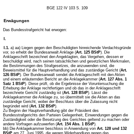
BGE 122 IV 103 S. 109
Erwägungen
Das Bundesstrafgericht hat erwogen:
I.
I.1.
a) aa) Liegen gegen den Beschuldigten hinreichende Verdachtsgründe
vor, so erhebt der Bundesanwalt Anklage (
Art. 125 BStP
). Die
Anklageschrift bezeichnet den Angeklagten, das Vergehen, dessen er
beschuldigt wird, nach seinen tatsächlichen und gesetzlichen Merkmalen,
die Bestimmungen des Strafgesetzes, die anzuwenden sind, die
Beweismittel für die Hauptverhandlung und das zuständige Gericht (
Art.
126 BStP
). Der Bundesanwalt sendet die Anklageschrift mit den Akten
und einem erläuternden Bericht an die Anklagekammer (
Art. 127 Abs. 1
Satz 1 BStP
). Diese prüft, ob die Ergebnisse der Voruntersuchung die
Erhebung der Anklage rechtfertigen und ob das in der Anklageschrift
bezeichnete Gericht zuständig ist (
Art. 128 BStP
). Lässt die
Anklagekammer die Anklage zu, so übermittelt sie die Akten an das
zuständige Gericht, wobei der Beschluss über die Zulassung nicht
begründet wird (
Art. 132 BStP
).
Zu Beginn der Hauptverhandlung gibt der Präsident des
Bundesstrafgerichts den Parteien Gelegenheit, Einwendungen gegen die
Zuständigkeit oder die Besetzung des Gerichtes geltend zu machen oder
andere Vorfragen aufzuwerfen (
Art. 154 Abs. 1 BStP
).
bb) Die Anklagekammer beschloss in Anwendung von
Art. 128 und 132
BStP
am 27. Juni 1995, die wegen Widerhandlung gegen das