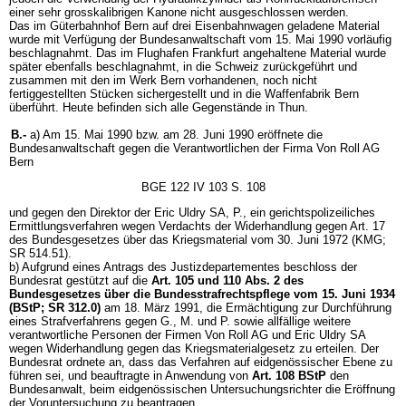
einer sehr grosskalibrigen Kanone nicht ausgeschlossen werden.
Das im Güterbahnhof Bern auf drei Eisenbahnwagen geladene Material
wurde mit Verfügung der Bundesanwaltschaft vom 15. Mai 1990 vorläufig
beschlagnahmt. Das im Flughafen Frankfurt angehaltene Material wurde
später ebenfalls beschlagnahmt, in die Schweiz zurückgeführt und
zusammen mit den im Werk Bern vorhandenen, noch nicht
fertiggestellten Stücken sichergestellt und in die Waffenfabrik Bern
überführt. Heute befinden sich alle Gegenstände in Thun.
B.-
a) Am 15. Mai 1990 bzw. am 28. Juni 1990 eröffnete die
Bundesanwaltschaft gegen die Verantwortlichen der Firma Von Roll AG
Bern
BGE 122 IV 103 S. 108
und gegen den Direktor der Eric Uldry SA, P., ein gerichtspolizeiliches
Ermittlungsverfahren wegen Verdachts der Widerhandlung gegen Art. 17
des Bundesgesetzes über das Kriegsmaterial vom 30. Juni 1972 (KMG;
SR 514.51).
b) Aufgrund eines Antrags des Justizdepartementes beschloss der
Bundesrat gestützt auf die
Art. 105 und 110 Abs. 2 des
Bundesgesetzes über die Bundesstrafrechtspflege vom 15. Juni 1934
(BStP; SR 312.0)
am 18. März 1991, die Ermächtigung zur Durchführung
eines Strafverfahrens gegen G., M. und P. sowie allfällige weitere
verantwortliche Personen der Firmen Von Roll AG und Eric Uldry SA
wegen Widerhandlung gegen das Kriegsmaterialgesetz zu erteilen. Der
Bundesrat ordnete an, dass das Verfahren auf eidgenössischer Ebene zu
führen sei, und beauftragte in Anwendung von
Art. 108 BStP
den
Bundesanwalt, beim eidgenössischen Untersuchungsrichter die Eröffnung
der Voruntersuchung zu beantragen.