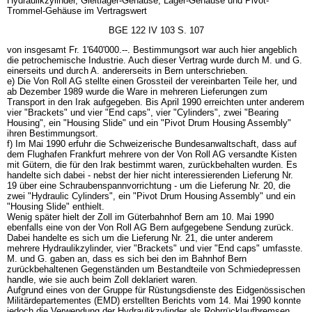
Hydraulikzylinder, Gleitlager-Gehäuse, Lager-Gehäuse und Pivot-
Trommel-Gehäuse im Vertragswert
BGE 122 IV 103 S. 107
von insgesamt Fr. 1'640'000.--. Bestimmungsort war auch hier angeblich
die petrochemische Industrie. Auch dieser Vertrag wurde durch M. und G.
einerseits und durch A. andererseits in Bern unterschrieben.
e) Die Von Roll AG stellte einen Grossteil der vereinbarten Teile her, und
ab Dezember 1989 wurde die Ware in mehreren Lieferungen zum
Transport in den Irak aufgegeben. Bis April 1990 erreichten unter anderem
vier "Brackets" und vier "End caps", vier "Cylinders", zwei "Bearing
Housing", ein "Housing Slide" und ein "Pivot Drum Housing Assembly"
ihren Bestimmungsort.
f) Im Mai 1990 erfuhr die Schweizerische Bundesanwaltschaft, dass auf
dem Flughafen Frankfurt mehrere von der Von Roll AG versandte Kisten
mit Gütern, die für den Irak bestimmt waren, zurückbehalten wurden. Es
handelte sich dabei - nebst der hier nicht interessierenden Lieferung Nr.
19 über eine Schraubenspannvorrichtung - um die Lieferung Nr. 20, die
zwei "Hydraulic Cylinders", ein "Pivot Drum Housing Assembly" und ein
"Housing Slide" enthielt.
Wenig später hielt der Zoll im Güterbahnhof Bern am 10. Mai 1990
ebenfalls eine von der Von Roll AG Bern aufgegebene Sendung zurück.
Dabei handelte es sich um die Lieferung Nr. 21, die unter anderem
mehrere Hydraulikzylinder, vier "Brackets" und vier "End caps" umfasste.
M. und G. gaben an, dass es sich bei den im Bahnhof Bern
zurückbehaltenen Gegenständen um Bestandteile von Schmiedepressen
handle, wie sie auch beim Zoll deklariert waren.
Aufgrund eines von der Gruppe für Rüstungsdienste des Eidgenössischen
Militärdepartementes (EMD) erstellten Berichts vom 14. Mai 1990 konnte
jedoch die Verwendung der Hydraulikzylinder als Rohrrücklaufbremsen