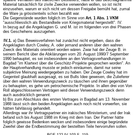
Material tatsächlich für zivile Zwecke verwenden wollen, so ist nicht
einzusehen, warum er sich nicht um dessen Freigabe bemüht hat, zumal
die Ware ja grösstenteils schon bezahlt war.
Die Gegenstände wurden folglich im Sinne von
Art. 1 Abs. 1 VKM
"ausschliesslich als Bestandteile von Kriegsmaterial hergestellt". IV.
In bezug auf die Angeklagten G. und M. ist im folgenden von drei Phasen
des Geschehens auszugehen.
IV.1.
a) Das Beweisverfahren hat zunächst nicht ergeben, dass die
Angeklagten durch Cowley, A. oder jemand anderen über den wahren
Zweck des Materials orientiert worden wären. Zwar hat der Zeuge B. in
seinem Bericht über die Abklärungen vom 20. August 1990/7 September
1990 behauptet, es sei insbesondere an den Vertragsverhandlungen in
Bagdad "im Klartext über die Geschütz-Projekte gesprochen worden". An
der Hauptverhandlung musste er jedoch einräumen, damit nur seine
subjektive Meinung wiedergegeben zu haben. Der Zeuge Cowley hat im
Gegenteil glaubhaft ausgesagt, es sei Bulls Idee gewesen, die Zulieferer
über den wahren Verwendungszweck zu täuschen und ihnen gegenüber
zu behaupten, es gehe um petrochemische Projekte. In allen drei von Von
Roll abgeschlossenen Verträgen wird dieser Verwendungszweck denn
auch ausdrücklich genannt.
b) Bis zum Abschluss des ersten Vertrages in Bagdad am 13. November
1988 lässt sich den beiden Angeklagten auch noch nicht vorwerfen, sie
hätten fahrlässig gehandelt.
Allerdings war ihr Vertragspartner ein irakisches Ministerium, und der Irak
befand sich bis August 1988 im Krieg mit dem Iran. Der Partner hätte
folglich gewisse Bedenken wecken und insbesondere einige begründete
Zweifel über die Endbestimmung der bestellten Teile hervorrufen sollen.
BGE 122 IV 103 S. 119