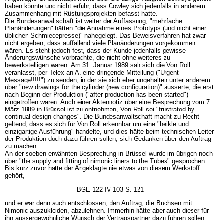
haben könnte und nicht erfuhr, dass Cowley sich jedenfalls in anderem
Zusammenhang mit Rüstungsprojekten befasst hatte.
Die Bundesanwaltschaft ist weiter der Auffassung, "mehrfache
Planänderungen" hätten "die Annahme eines Prototyps (und nicht einer
üblichen Schmiedepresse)" nahegelegt. Das Beweisverfahren hat zwar
nicht ergeben, dass auffallend viele Planänderungen vorgekommen
wären. Es steht jedoch fest, dass der Kunde jedenfalls gewisse
Änderungswünsche vorbrachte, die nicht ohne weiteres zu
bewerkstelligen waren. Am 31. Januar 1989 sah sich die Von Roll
veranlasst, per Telex an A. eine dringende Mitteilung ("Urgent
Message!!!!!") zu senden, in der sie sich eher ungehalten unter anderem
über "new drawings for the cylinder (new configuration)" äusserte, die erst
nach Beginn der Produktion ("after production has been started")
eingetroffen waren. Auch einer Aktennotiz über eine Besprechung vom 7.
März 1989 in Brüssel ist zu entnehmen, Von Roll sei "frustrated by
continual design changes". Die Bundesanwaltschaft macht zu Recht
geltend, dass es sich für Von Roll erkennbar um eine "heikle und
einzigartige Ausführung" handelte, und dies hätte beim technischen Leiter
der Produktion doch dazu führen sollen, sich Gedanken über den Auftrag
zu machen.
An der soeben erwähnten Besprechung in Brüssel wurde im übrigen noch
über "the supply and fitting of nimonic liners to the Tubes" gesprochen.
Bis kurz zuvor hatte der Angeklagte nie etwas von diesem Werkstoff
gehört,
BGE 122 IV 103 S. 121
und er war denn auch entschlossen, den Auftrag, die Buchsen mit
Nimonic auszukleiden, abzulehnen. Immerhin hätte aber auch dieser für
ihn aussergewöhnliche Wunsch der Vertragspartner dazu führen sollen,