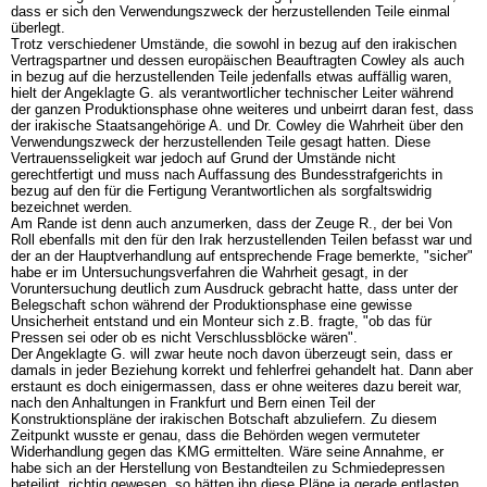
dass er sich den Verwendungszweck der herzustellenden Teile einmal
überlegt.
Trotz verschiedener Umstände, die sowohl in bezug auf den irakischen
Vertragspartner und dessen europäischen Beauftragten Cowley als auch
in bezug auf die herzustellenden Teile jedenfalls etwas auffällig waren,
hielt der Angeklagte G. als verantwortlicher technischer Leiter während
der ganzen Produktionsphase ohne weiteres und unbeirrt daran fest, dass
der irakische Staatsangehörige A. und Dr. Cowley die Wahrheit über den
Verwendungszweck der herzustellenden Teile gesagt hatten. Diese
Vertrauensseligkeit war jedoch auf Grund der Umstände nicht
gerechtfertigt und muss nach Auffassung des Bundesstrafgerichts in
bezug auf den für die Fertigung Verantwortlichen als sorgfaltswidrig
bezeichnet werden.
Am Rande ist denn auch anzumerken, dass der Zeuge R., der bei Von
Roll ebenfalls mit den für den Irak herzustellenden Teilen befasst war und
der an der Hauptverhandlung auf entsprechende Frage bemerkte, "sicher"
habe er im Untersuchungsverfahren die Wahrheit gesagt, in der
Voruntersuchung deutlich zum Ausdruck gebracht hatte, dass unter der
Belegschaft schon während der Produktionsphase eine gewisse
Unsicherheit entstand und ein Monteur sich z.B. fragte, "ob das für
Pressen sei oder ob es nicht Verschlussblöcke wären".
Der Angeklagte G. will zwar heute noch davon überzeugt sein, dass er
damals in jeder Beziehung korrekt und fehlerfrei gehandelt hat. Dann aber
erstaunt es doch einigermassen, dass er ohne weiteres dazu bereit war,
nach den Anhaltungen in Frankfurt und Bern einen Teil der
Konstruktionspläne der irakischen Botschaft abzuliefern. Zu diesem
Zeitpunkt wusste er genau, dass die Behörden wegen vermuteter
Widerhandlung gegen das KMG ermittelten. Wäre seine Annahme, er
habe sich an der Herstellung von Bestandteilen zu Schmiedepressen
beteiligt, richtig gewesen, so hätten ihn diese Pläne ja gerade entlasten