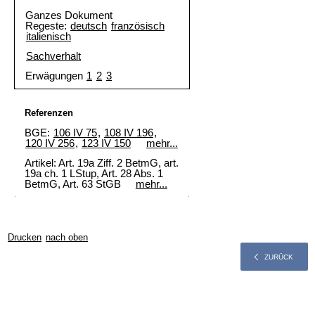
Ganzes Dokument
Regeste:
deutsch
französisch
italienisch
Sachverhalt
Erwägungen
1
2
3
Referenzen
BGE:
106 IV 75
,
108 IV 196
,
120 IV 256
,
123 IV 150
mehr...
Artikel: Art. 19a Ziff. 2 BetmG, art.
19a ch. 1 LStup, Art. 28 Abs. 1
BetmG, Art. 63 StGB
mehr...
Drucken
nach oben
ZURÜCK