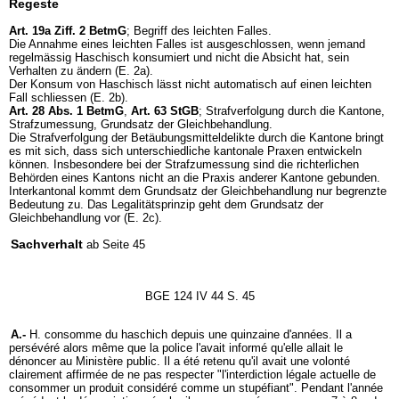
Regeste
Art. 19a Ziff. 2 BetmG
; Begriff des leichten Falles.
Die Annahme eines leichten Falles ist ausgeschlossen, wenn jemand
regelmässig Haschisch konsumiert und nicht die Absicht hat, sein
Verhalten zu ändern (E. 2a).
Der Konsum von Haschisch lässt nicht automatisch auf einen leichten
Fall schliessen (E. 2b).
Art. 28 Abs. 1 BetmG
,
Art. 63 StGB
; Strafverfolgung durch die Kantone,
Strafzumessung, Grundsatz der Gleichbehandlung.
Die Strafverfolgung der Betäubungsmitteldelikte durch die Kantone bringt
es mit sich, dass sich unterschiedliche kantonale Praxen entwickeln
können. Insbesondere bei der Strafzumessung sind die richterlichen
Behörden eines Kantons nicht an die Praxis anderer Kantone gebunden.
Interkantonal kommt dem Grundsatz der Gleichbehandlung nur begrenzte
Bedeutung zu. Das Legalitätsprinzip geht dem Grundsatz der
Gleichbehandlung vor (E. 2c).
Sachverhalt
ab Seite 45
BGE 124 IV 44 S. 45
A.-
H. consomme du haschich depuis une quinzaine d'années. Il a
persévéré alors même que la police l'avait informé qu'elle allait le
dénoncer au Ministère public. Il a été retenu qu'il avait une volonté
clairement affirmée de ne pas respecter "l'interdiction légale actuelle de
consommer un produit considéré comme un stupéfiant". Pendant l'année