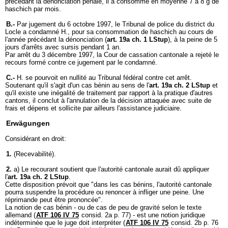
précédant la dénonciation pénale, il a consommé en moyenne 7 à 8 g de
haschich par mois.
B.-
Par jugement du 6 octobre 1997, le Tribunal de police du district du
Locle a condamné H., pour sa consommation de haschich au cours de
l'année précédant la dénonciation (
art. 19a ch. 1 LStup
), à la peine de 5
jours d'arrêts avec sursis pendant 1 an.
Par arrêt du 3 décembre 1997, la Cour de cassation cantonale a rejeté le
recours formé contre ce jugement par le condamné.
C.-
H. se pourvoit en nullité au Tribunal fédéral contre cet arrêt.
Soutenant qu'il s'agit d'un cas bénin au sens de l'
art. 19a ch. 2 LStup
et
qu'il existe une inégalité de traitement par rapport à la pratique d'autres
cantons, il conclut à l'annulation de la décision attaquée avec suite de
frais et dépens et sollicite par ailleurs l'assistance judiciaire.
Erwägungen
Considérant en droit:
1.
(Recevabilité).
2.
a) Le recourant soutient que l'autorité cantonale aurait dû appliquer
l'
art. 19a ch. 2 LStup
.
Cette disposition prévoit que "dans les cas bénins, l'autorité cantonale
pourra suspendre la procédure ou renoncer à infliger une peine. Une
réprimande peut être prononcée".
La notion de cas bénin - ou de cas de peu de gravité selon le texte
allemand (
ATF 106 IV 75
consid. 2a p. 77) - est une notion juridique
indéterminée que le juge doit interpréter (
ATF 106 IV 75
consid. 2b p. 76