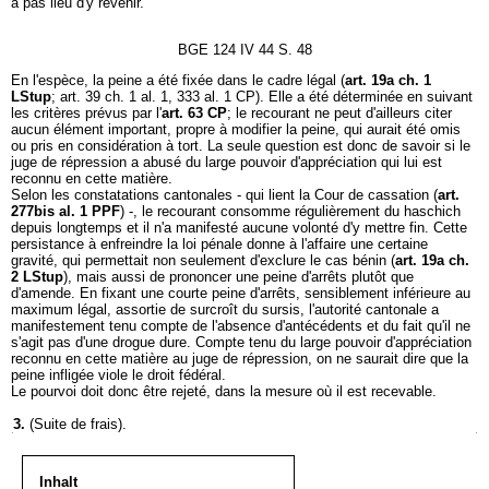
a pas lieu d'y revenir.
BGE 124 IV 44 S. 48
En l'espèce, la peine a été fixée dans le cadre légal (
art. 19a ch. 1
LStup
; art. 39 ch. 1 al. 1, 333 al. 1 CP). Elle a été déterminée en suivant
les critères prévus par l'
art. 63 CP
; le recourant ne peut d'ailleurs citer
aucun élément important, propre à modifier la peine, qui aurait été omis
ou pris en considération à tort. La seule question est donc de savoir si le
juge de répression a abusé du large pouvoir d'appréciation qui lui est
reconnu en cette matière.
Selon les constatations cantonales - qui lient la Cour de cassation (
art.
277bis al. 1 PPF
) -, le recourant consomme régulièrement du haschich
depuis longtemps et il n'a manifesté aucune volonté d'y mettre fin. Cette
persistance à enfreindre la loi pénale donne à l'affaire une certaine
gravité, qui permettait non seulement d'exclure le cas bénin (
art. 19a ch.
2 LStup
), mais aussi de prononcer une peine d'arrêts plutôt que
d'amende. En fixant une courte peine d'arrêts, sensiblement inférieure au
maximum légal, assortie de surcroît du sursis, l'autorité cantonale a
manifestement tenu compte de l'absence d'antécédents et du fait qu'il ne
s'agit pas d'une drogue dure. Compte tenu du large pouvoir d'appréciation
reconnu en cette matière au juge de répression, on ne saurait dire que la
peine infligée viole le droit fédéral.
Le pourvoi doit donc être rejeté, dans la mesure où il est recevable.
3.
(Suite de frais).
Inhalt