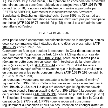
s.). Pour dire s'il y a cas bénin, il faut prendre en considération l'ensemble
des circonstances concrètes, objectives et subjectives (
ATF 106 IV 75
consid. 2c p. 78; la notion a été étudiée de manière approfondie par
PETER ALBRECHT, Kommentar zur schweizerischen Strafrecht,
Sonderband, Betäubungsmittelstrafrecht, Berne 1995, n. 39 ss, ad art.
19a ch. 2). Des consommations antérieures n'excluent pas par principe le
cas bénin (
ATF 106 IV 75
consid. 2d p. 78) et celui-ci a été admis dans
une affaire où l'auteur
BGE 124 IV 44 S. 46
avait par le passé consommé occasionnellement de la marijuana, seules
deux consommations étant établies dans le délai de prescription (
ATF
106 IV 75
consid. 2e p. 79).
Contrairement à ce que soutient le recourant, la Cour de cassation n'a
pas "approuvé" l'application de l'
art. 19a ch. 2 LStup
dans un cas de
consommation régulière (
ATF 108 IV 196
), parce qu'elle n'avait pas à
réexaminer cette question en raison de l'interdiction de la reformatio in
pejus (sur ce point, cf.
ATF 119 IV 44
consid. 2c p. 48 et les arrêts
cités); l'arrêt invoqué relève en revanche que le législateur a voulu punir
en principe aussi les petits consommateurs (
ATF 108 IV 196
consid. 1c
p. 198 s. et 2b p. 201).
Le recourant invoque dans ce contexte la notion de "quantité minime"
figurant à l'
art. 19b LStup
. Cette notion ne se retrouve cependant pas à
l'
art. 19a ch. 2 LStup
et il a déjà été observé que le législateur n'avait
pas voulu étendre l'impunissabilité de l'
art. 19b LStup
à la consommation
de quantités minimes (
ATF 108 IV 196
consid. 1c p. 198 s. et 2b p. 201).
En l'espèce, il ressort des constatations cantonales - qui lient la Cour de
cassation (
art. 277bis al. 1 PPF
) - que le recourant consomme
régulièrement du haschich et qu'il n'a pas l'intention de changer d'attitude,