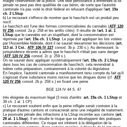
malgré l'intervention de la police. Une telle persistance à enfreindre la loi
pénale ne peut pas être qualifiée de cas bénin, de sorte que l'autorité
cantonale n'a pas violé le droit fédéral en refusant d'appliquer l'
art. 19a
ch. 2 LStup
.
b) Le recourant s'efforce de montrer que le haschich est un produit peu
nocif.
Le haschich est l'une des formes commercialisées du cannabis (
ATF 120
IV 256
consid. 2a p. 258 et les arrêts cités). Il résulte de l'
art. 1 al. 1
LStup
que le cannabis est un stupéfiant, dont la consommation est
réprimée par l'
art. 19a ch. 1 LStup
. Le juge doit appliquer les lois votées
par l'Assemblée fédérale, dont il ne saurait réexaminer les décisions (
art.
113 al. 3 Cst.
;
ATF 106 IV 227
consid. 3b p. 230 s.). Au demeurant, la
jurisprudence récente a admis que le haschich n'était pas sans danger
(
ATF 120 IV 256
consid. 2c p. 259 s.).
On ne saurait donc appliquer systématiquement l'
art. 19a ch. 2 LStup
dans tous les cas de consommation de haschich; cela reviendrait à
tolérer cette préparation, contrairement à la volonté du législateur.
En l'espèce, l'autorité cantonale a manifestement tenu compte du fait qu'il
s'agissait d'une substance moins nocive que les drogues dures (cf.
ATF
120 IV 256
consid. 2b p. 258 s.) en fixant une peine
BGE 124 IV 44 S. 47
très éloignée du maximum légal (3 mois d'arrêts:
art. 19a ch. 1 LStup
et
39 ch. 1 al. 1 CP).
c) Le recourant soutient enfin que la peine infligée serait contraire à la
pratique d'autres cantons et consacrerait ainsi une inégalité de traitement.
La poursuite pénale des infractions à la LStup incombe aux cantons (
art.
28 al. 1 LStup
). Il en résulte le risque que se développent des pratiques
cantonales différentes. Ce risque est inhérent à la délégation de la