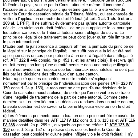
poursuite aux cantons; d'une certaine manière, il découle de la structure
fédérale du pays, voulue par la Constitution elle-même. Il incombe à
l'accusé ou à l'accusateur public qui estime que la loi a été violée de
saisir la Cour de cassation pénale du Tribunal fédéral, qui est chargée de
veiller à l'application correcte du droit fédéral (cf.
art. 1 al. 1 ch. 5 et
art.
269 al. 1 PPF
). Il ne suffirait évidemment pas qu'une autorité cantonale
décide - en violation du droit fédéral - de ne plus appliquer la loi pour que
les autres cantons et le Tribunal fédéral soient obligés de suivre. Le
principe de l'égalité de traitement ne peut donc jouer qu'un rôle limité sur
le plan intercantonal.
D'autre part, la jurisprudence a toujours affirmé la primauté du principe de
la légalité sur le principe de l'égalité; il ne suffit pas que la loi ait été mal
appliquée dans un cas pour prétendre à un droit à l'égalité dans l'illégalité
(cf.
ATF 122 II 446
consid. 4a p. 451 s. et les arrêts cités). Il est vrai qu'il
est fait exception lorsqu'une autorité persiste dans une pratique illégale,
mais il est évident en l'espèce que les tribunaux neuchâtelois ne sont pas
liés par les décisions des tribunaux d'un autre canton.
Etant rappelé que les disparités en cette matière s'expliquent
normalement par le principe de l'individualisation des peines (
ATF 123 IV
150
consid. 2a p. 153), le recourant ne cite pas d'autre décision de la
Cour de cassation neuchâteloise, de sorte que l'on ne voit pas de trace
d'une inégalité de traitement de la part de cette autorité. Comme cette
dernière n'est en rien liée par les décisions rendues dans un autre canton,
la seule question est de savoir si la peine litigieuse viole ou non le droit
fédéral.
d) Les éléments pertinents pour la fixation de la peine ont été exposés de
manière détaillée dans les
ATF 117 IV 112
consid. 1 p. 113 ss et
ATF 116
IV 288
consid. 2a p. 289 s., auxquels on peut se référer. L'
ATF 123 IV
150
consid. 2a p. 152 s. a précisé dans quelles limites la Cour de
cassation peut considérer qu'une peine infligée viole le droit fédéral; il n'y