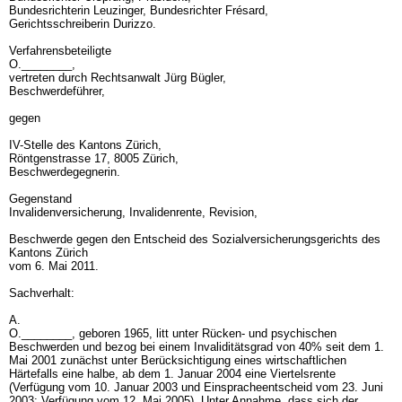
Bundesrichterin Leuzinger, Bundesrichter Frésard,
Gerichtsschreiberin Durizzo.
Verfahrensbeteiligte
O.________,
vertreten durch Rechtsanwalt Jürg Bügler,
Beschwerdeführer,
gegen
IV-Stelle des Kantons Zürich,
Röntgenstrasse 17, 8005 Zürich,
Beschwerdegegnerin.
Gegenstand
Invalidenversicherung, Invalidenrente, Revision,
Beschwerde gegen den Entscheid des Sozialversicherungsgerichts des
Kantons Zürich
vom 6. Mai 2011.
Sachverhalt:
A.
O.________, geboren 1965, litt unter Rücken- und psychischen
Beschwerden und bezog bei einem Invaliditätsgrad von 40% seit dem 1.
Mai 2001 zunächst unter Berücksichtigung eines wirtschaftlichen
Härtefalls eine halbe, ab dem 1. Januar 2004 eine Viertelsrente
(Verfügung vom 10. Januar 2003 und Einspracheentscheid vom 23. Juni
2003; Verfügung vom 12. Mai 2005). Unter Annahme, dass sich der