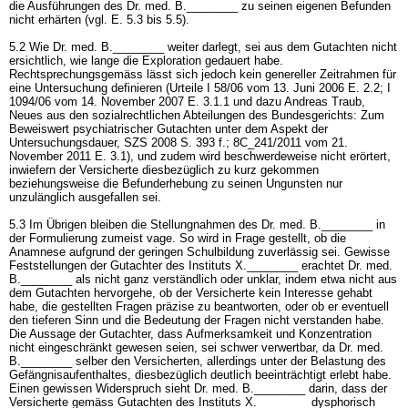
die Ausführungen des Dr. med. B.________ zu seinen eigenen Befunden
nicht erhärten (vgl. E. 5.3 bis 5.5).
5.2 Wie Dr. med. B.________ weiter darlegt, sei aus dem Gutachten nicht
ersichtlich, wie lange die Exploration gedauert habe.
Rechtsprechungsgemäss lässt sich jedoch kein genereller Zeitrahmen für
eine Untersuchung definieren (Urteile I 58/06 vom 13. Juni 2006 E. 2.2; I
1094/06 vom 14. November 2007 E. 3.1.1 und dazu Andreas Traub,
Neues aus den sozialrechtlichen Abteilungen des Bundesgerichts: Zum
Beweiswert psychiatrischer Gutachten unter dem Aspekt der
Untersuchungsdauer, SZS 2008 S. 393 f.; 8C_241/2011 vom 21.
November 2011 E. 3.1), und zudem wird beschwerdeweise nicht erörtert,
inwiefern der Versicherte diesbezüglich zu kurz gekommen
beziehungsweise die Befunderhebung zu seinen Ungunsten nur
unzulänglich ausgefallen sei.
5.3 Im Übrigen bleiben die Stellungnahmen des Dr. med. B.________ in
der Formulierung zumeist vage. So wird in Frage gestellt, ob die
Anamnese aufgrund der geringen Schulbildung zuverlässig sei. Gewisse
Feststellungen der Gutachter des Instituts X.________ erachtet Dr. med.
B.________ als nicht ganz verständlich oder unklar, indem etwa nicht aus
dem Gutachten hervorgehe, ob der Versicherte kein Interesse gehabt
habe, die gestellten Fragen präzise zu beantworten, oder ob er eventuell
den tieferen Sinn und die Bedeutung der Fragen nicht verstanden habe.
Die Aussage der Gutachter, dass Aufmerksamkeit und Konzentration
nicht eingeschränkt gewesen seien, sei schwer verwertbar, da Dr. med.
B.________ selber den Versicherten, allerdings unter der Belastung des
Gefängnisaufenthaltes, diesbezüglich deutlich beeinträchtigt erlebt habe.
Einen gewissen Widerspruch sieht Dr. med. B.________ darin, dass der
Versicherte gemäss Gutachten des Instituts X.________ dysphorisch