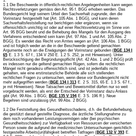
1.
1.1 Die Beschwerde in öffentlich-rechtlichen Angelegenheiten kann wegen
Rechtsverletzungen gemäss den Art. 95 f. BGG erhoben werden. Das
Bundesgericht legt seinem Urteil den Sachverhalt zugrunde, den die
Vorinstanz festgestellt hat (
Art. 105 Abs. 1 BGG
), und kann deren
Sachverhaltsfeststellung nur berichtigen oder ergänzen, wenn sie
offensichtlich unrichtig ist oder auf einer Rechtsverletzung im Sinne von
Art. 95 BGG
beruht und die Behebung des Mangels für den Ausgang des
Verfahrens entscheidend sein kann (
Art. 97 Abs. 1 und
Art. 105 Abs. 2
BGG
). Es wendet das Recht von Amtes wegen an (
Art. 106 Abs. 1 BGG
)
und ist folglich weder an die in der Beschwerde geltend gemachten
Argumente noch an die Erwägungen der Vorinstanz gebunden (
BGE 134 I
65
E. 1.3 S. 67 f., 134 V 250 E. 1.2 S. 252, je mit Hinweisen). Unter
Berücksichtigung der Begründungspflicht (
Art. 42 Abs. 1 und 2 BGG
) prüft
es indessen nur die geltend gemachten Rügen, sofern die rechtlichen
Mängel nicht geradezu offensichtlich sind, und ist jedenfalls nicht
gehalten, wie eine erstinstanzliche Behörde alle sich stellenden
rechtlichen Fragen zu untersuchen, wenn diese vor Bundesgericht nicht
mehr aufgegriffen werden (
BGE 134 I 313
E. 2 S. 315, 65 E. 1.3 S. 67 f.,
je mit Hinweisen). Neue Tatsachen und Beweismittel dürfen nur so weit
vorgebracht werden, als erst der Entscheid der Vorinstanz dazu Anlass
gibt (
Art. 99 Abs. 1 BGG
;
BGE 135 V 194
E. 3 S. 196 ff.). Neue
Begehren sind unzulässig (
Art. 99 Abs. 2 BGG
).
1.2 Die Feststellung des Gesundheitsschadens, d.h. die Befunderhebung,
die gestützt darauf gestellte Diagnose, die ärztliche Stellungnahme zu
dem noch vorhandenen Leistungsvermögen oder (bei psychischen
Gesundheitsschäden) zur Verfügbarkeit von Ressourcen der versicherten
Person sowie die aufgrund der medizinischen Untersuchungen gerichtlich
festgestellte Arbeits(un)fähigkeit betreffen Tatfragen (
BGE 132 V 393
E.