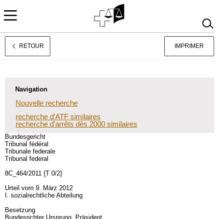
RETOUR
IMPRIMER
Deutsch
Italiano
Navigation
Nouvelle recherche
recherche d'ATF similaires
recherche d'arrêts dès 2000 similaires
Bundesgericht
Tribunal fédéral
Tribunale federale
Tribunal federal
8C_464/2011 {T 0/2}
Urteil vom 9. März 2012
I. sozialrechtliche Abteilung
Besetzung
Bundesrichter Ursprung, Präsident,