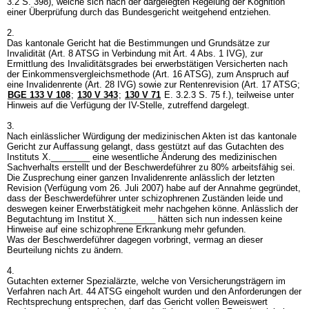
3.2 S. 398), welche sich nach der dargelegten Regelung der Kognition
einer Überprüfung durch das Bundesgericht weitgehend entziehen.
2.
Das kantonale Gericht hat die Bestimmungen und Grundsätze zur
Invalidität (
Art. 8 ATSG
in Verbindung mit
Art. 4 Abs. 1 IVG
), zur
Ermittlung des Invaliditätsgrades bei erwerbstätigen Versicherten nach
der Einkommensvergleichsmethode (
Art. 16 ATSG
), zum Anspruch auf
eine Invalidenrente (
Art. 28 IVG
) sowie zur Rentenrevision (
Art. 17 ATSG
;
BGE 133 V 108
;
130 V 343
;
130 V 71
E. 3.2.3 S. 75 f.), teilweise unter
Hinweis auf die Verfügung der IV-Stelle, zutreffend dargelegt.
3.
Nach einlässlicher Würdigung der medizinischen Akten ist das kantonale
Gericht zur Auffassung gelangt, dass gestützt auf das Gutachten des
Instituts X.________ eine wesentliche Änderung des medizinischen
Sachverhalts erstellt und der Beschwerdeführer zu 80% arbeitsfähig sei.
Die Zusprechung einer ganzen Invalidenrente anlässlich der letzten
Revision (Verfügung vom 26. Juli 2007) habe auf der Annahme gegründet,
dass der Beschwerdeführer unter schizophrenen Zuständen leide und
deswegen keiner Erwerbstätigkeit mehr nachgehen könne. Anlässlich der
Begutachtung im Institut X.________ hätten sich nun indessen keine
Hinweise auf eine schizophrene Erkrankung mehr gefunden.
Was der Beschwerdeführer dagegen vorbringt, vermag an dieser
Beurteilung nichts zu ändern.
4.
Gutachten externer Spezialärzte, welche von Versicherungsträgern im
Verfahren nach
Art. 44 ATSG
eingeholt wurden und den Anforderungen der
Rechtsprechung entsprechen, darf das Gericht vollen Beweiswert