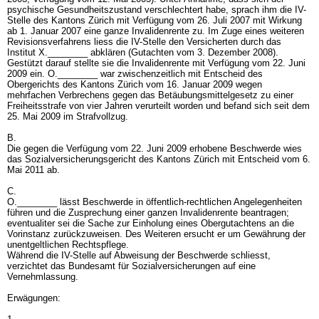
psychische Gesundheitszustand verschlechtert habe, sprach ihm die IV-
Stelle des Kantons Zürich mit Verfügung vom 26. Juli 2007 mit Wirkung
ab 1. Januar 2007 eine ganze Invalidenrente zu. Im Zuge eines weiteren
Revisionsverfahrens liess die IV-Stelle den Versicherten durch das
Institut X.________ abklären (Gutachten vom 3. Dezember 2008).
Gestützt darauf stellte sie die Invalidenrente mit Verfügung vom 22. Juni
2009 ein. O.________ war zwischenzeitlich mit Entscheid des
Obergerichts des Kantons Zürich vom 16. Januar 2009 wegen
mehrfachen Verbrechens gegen das Betäubungsmittelgesetz zu einer
Freiheitsstrafe von vier Jahren verurteilt worden und befand sich seit dem
25. Mai 2009 im Strafvollzug.
B.
Die gegen die Verfügung vom 22. Juni 2009 erhobene Beschwerde wies
das Sozialversicherungsgericht des Kantons Zürich mit Entscheid vom 6.
Mai 2011 ab.
C.
O.________ lässt Beschwerde in öffentlich-rechtlichen Angelegenheiten
führen und die Zusprechung einer ganzen Invalidenrente beantragen;
eventualiter sei die Sache zur Einholung eines Obergutachtens an die
Vorinstanz zurückzuweisen. Des Weiteren ersucht er um Gewährung der
unentgeltlichen Rechtspflege.
Während die IV-Stelle auf Abweisung der Beschwerde schliesst,
verzichtet das Bundesamt für Sozialversicherungen auf eine
Vernehmlassung.
Erwägungen: