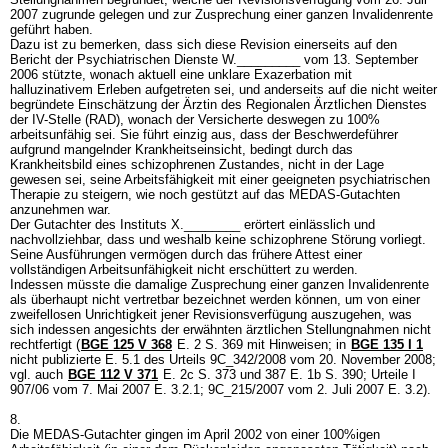
2007 zugrunde gelegen und zur Zusprechung einer ganzen Invalidenrente
geführt haben.
Dazu ist zu bemerken, dass sich diese Revision einerseits auf den
Bericht der Psychiatrischen Dienste W._________ vom 13. September
2006 stützte, wonach aktuell eine unklare Exazerbation mit
halluzinativem Erleben aufgetreten sei, und anderseits auf die nicht weiter
begründete Einschätzung der Ärztin des Regionalen Ärztlichen Dienstes
der IV-Stelle (RAD), wonach der Versicherte deswegen zu 100%
arbeitsunfähig sei. Sie führt einzig aus, dass der Beschwerdeführer
aufgrund mangelnder Krankheitseinsicht, bedingt durch das
Krankheitsbild eines schizophrenen Zustandes, nicht in der Lage
gewesen sei, seine Arbeitsfähigkeit mit einer geeigneten psychiatrischen
Therapie zu steigern, wie noch gestützt auf das MEDAS-Gutachten
anzunehmen war.
Der Gutachter des Instituts X.________ erörtert einlässlich und
nachvollziehbar, dass und weshalb keine schizophrene Störung vorliegt.
Seine Ausführungen vermögen durch das frühere Attest einer
vollständigen Arbeitsunfähigkeit nicht erschüttert zu werden.
Indessen müsste die damalige Zusprechung einer ganzen Invalidenrente
als überhaupt nicht vertretbar bezeichnet werden können, um von einer
zweifellosen Unrichtigkeit jener Revisionsverfügung auszugehen, was
sich indessen angesichts der erwähnten ärztlichen Stellungnahmen nicht
rechtfertigt (
BGE 125 V 368
E. 2 S. 369 mit Hinweisen; in
BGE 135 I 1
nicht publizierte E. 5.1 des Urteils 9C_342/2008 vom 20. November 2008;
vgl. auch
BGE 112 V 371
E. 2c S. 373 und 387 E. 1b S. 390; Urteile I
907/06 vom 7. Mai 2007 E. 3.2.1; 9C_215/2007 vom 2. Juli 2007 E. 3.2).
8.
Die MEDAS-Gutachter gingen im April 2002 von einer 100%igen