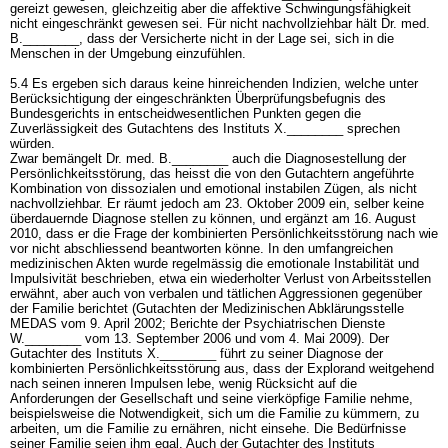
gereizt gewesen, gleichzeitig aber die affektive Schwingungsfähigkeit
nicht eingeschränkt gewesen sei. Für nicht nachvollziehbar hält Dr. med.
B.________, dass der Versicherte nicht in der Lage sei, sich in die
Menschen in der Umgebung einzufühlen.
5.4 Es ergeben sich daraus keine hinreichenden Indizien, welche unter
Berücksichtigung der eingeschränkten Überprüfungsbefugnis des
Bundesgerichts in entscheidwesentlichen Punkten gegen die
Zuverlässigkeit des Gutachtens des Instituts X.________ sprechen
würden.
Zwar bemängelt Dr. med. B.________ auch die Diagnosestellung der
Persönlichkeitsstörung, das heisst die von den Gutachtern angeführte
Kombination von dissozialen und emotional instabilen Zügen, als nicht
nachvollziehbar. Er räumt jedoch am 23. Oktober 2009 ein, selber keine
überdauernde Diagnose stellen zu können, und ergänzt am 16. August
2010, dass er die Frage der kombinierten Persönlichkeitsstörung nach wie
vor nicht abschliessend beantworten könne. In den umfangreichen
medizinischen Akten wurde regelmässig die emotionale Instabilität und
Impulsivität beschrieben, etwa ein wiederholter Verlust von Arbeitsstellen
erwähnt, aber auch von verbalen und tätlichen Aggressionen gegenüber
der Familie berichtet (Gutachten der Medizinischen Abklärungsstelle
MEDAS vom 9. April 2002; Berichte der Psychiatrischen Dienste
W.________ vom 13. September 2006 und vom 4. Mai 2009). Der
Gutachter des Instituts X.________ führt zu seiner Diagnose der
kombinierten Persönlichkeitsstörung aus, dass der Explorand weitgehend
nach seinen inneren Impulsen lebe, wenig Rücksicht auf die
Anforderungen der Gesellschaft und seine vierköpfige Familie nehme,
beispielsweise die Notwendigkeit, sich um die Familie zu kümmern, zu
arbeiten, um die Familie zu ernähren, nicht einsehe. Die Bedürfnisse
seiner Familie seien ihm egal. Auch der Gutachter des Instituts