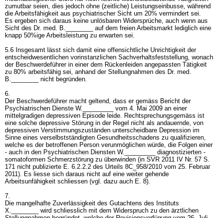
zumutbar seien, dies jedoch ohne (zeitliche) Leistungseinbusse, während
die Arbeitsfähigkeit aus psychiatrischer Sicht um 20% vermindert sei.
Es ergeben sich daraus keine unlösbaren Widersprüche, auch wenn aus
Sicht des Dr. med. B.________ auf dem freien Arbeitsmarkt lediglich eine
knapp 50%ige Arbeitsleistung zu erwarten sei.
5.6 Insgesamt lässt sich damit eine offensichtliche Unrichtigkeit der
entscheidwesentlichen vorinstanzlichen Sachverhaltsfeststellung, wonach
der Beschwerdeführer in einer dem Rückenleiden angepassten Tätigkeit
zu 80% arbeitsfähig sei, anhand der Stellungnahmen des Dr. med.
B.________ nicht begründen.
6.
Der Beschwerdeführer macht geltend, dass er gemäss Bericht der
Psychiatrischen Dienste W._________ vom 4. Mai 2009 an einer
mittelgradigen depressiven Episode leide. Rechtsprechungsgemäss ist
eine solche depressive Störung in der Regel nicht als andauernde, von
depressiven Verstimmungszuständen unterscheidbare Depression im
Sinne eines verselbstständigten Gesundheitsschadens zu qualifizieren,
welche es der betroffenen Person verunmöglichen würde, die Folgen einer
- auch in den Psychiatrischen Diensten W._________ diagnostizierten -
somatoformen Schmerzstörung zu überwinden (in SVR 2011 IV Nr. 57 S.
171 nicht publizierte E. 6.2.2.2 des Urteils 8C_958/2010 vom 25. Februar
2011). Es liesse sich daraus nicht auf eine weiter gehende
Arbeitsunfähigkeit schliessen (vgl. dazu auch E. 8).
7.
Die mangelhafte Zuverlässigkeit des Gutachtens des Instituts
X.________ wird schliesslich mit dem Widerspruch zu den ärztlichen
Stellungnahmen begründet, welche der Revisionsverfügung vom 26. Juli