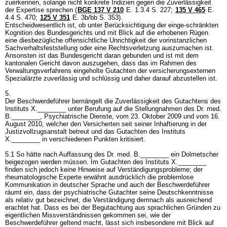
zuerkennen, solange nicht konkrete Indizien gegen die Zuverlässigkeit
der Expertise sprechen (
BGE 137 V 210
E. 1.3.4 S. 227;
135 V 465
E.
4.4 S. 470;
125 V 351
E. 3b/bb S. 353).
Entscheidwesentlich ist, ob unter Berücksichtigung der einge-schränkten
Kognition des Bundesgerichts und mit Blick auf die erhobenen Rügen
eine diesbezügliche offensichtliche Unrichtigkeit der vorinstanzlichen
Sachverhaltsfeststellung oder eine Rechtsverletzung auszumachen ist.
Ansonsten ist das Bundesgericht daran gebunden und ist mit dem
kantonalen Gericht davon auszugehen, dass das im Rahmen des
Verwaltungsverfahrens eingeholte Gutachten der versicherungsexternen
Spezialärzte zuverlässig und schlüssig und daher darauf abzustellen ist.
5.
Der Beschwerdeführer bemängelt die Zuverlässigkeit des Gutachtens des
Instituts X.________ unter Berufung auf die Stellungnahmen des Dr. med.
B.________, Psychiatrische Dienste, vom 23. Oktober 2009 und vom 16.
August 2010, welcher den Versicherten seit seiner Inhaftierung in der
Justizvollzugsanstalt betreut und das Gutachten des Instituts
X.________ in verschiedenen Punkten kritisiert.
5.1 So hätte nach Auffassung des Dr. med. B.________ ein Dolmetscher
beigezogen werden müssen. Im Gutachten des Instituts X.________
finden sich jedoch keine Hinweise auf Verständigungsprobleme; der
rheumatologische Experte erwähnt ausdrücklich die problemlose
Kommunikation in deutscher Sprache und auch der Beschwerdeführer
räumt ein, dass der psychiatrische Gutachter seine Deutschkenntnisse
als relativ gut bezeichnet, die Verständigung demnach als ausreichend
erachtet hat. Dass es bei der Begutachtung aus sprachlichen Gründen zu
eigentlichen Missverständnissen gekommen sei, wie der
Beschwerdeführer geltend macht, lässt sich insbesondere mit Blick auf