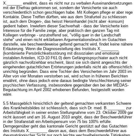
X._______ erwähnt, dass es nicht nur zu verbalen Auseinandersetzungen
mit der Ehefrau gekommen sei, sondern der Versicherte sie auch
verschiedentlich schon geschlagen habe. Mit Kollegen pflege er aber rege
Kontakte. Diese Treffen dürften, wie aus dem Strafurteil zu schliessen
ist, auch dem Drogen-, das heisst Heroinhandel (nicht aber -konsum)
gedient haben. Inwiefern dieser Sachverhalt - dass der Versicherte kein
Interesse für die Familie zeige, aber praktisch den ganzen Tag mit
Kollegen verbringe - unzutreffend sei, "völlig quer in der Landschaft
stehe" und einen nicht erklärbaren Argumentationsbruch im Gutachten
darstelle, wie beschwerdeweise geltend gemacht wird, findet keine nähere
Erläuterung. Wenn die Diagnosestellung des Instituts X.________
(kombinierte Persönlichkeitsstörung mit dissozialen und emotional
instabilen Anteilen, ICD-10 F61.0) dem Gefängnispsychiater auch nicht
gänzlich nachvollziehbar erscheint, lässt sie sich damit angesichts der
eingehenden gutachtlichen Erörterungen jedenfalls nicht als offensichtlich
unrichtig begründen. Dass eine Tochter des Versicherten im Jahr 2003 im
Alter von vier Monaten verstorben sei, wird schon in früheren Berichten
erwähnt, ohne dass jedoch eine daraus bedingte Verschlechterung seiner
psychischen Verfassung, insbesondere gegenüber den bei der MEDAS-
Begutachtung im April 2002 erhobenen Befunden, festgestellt worden
wäre.
5.5 Massgeblich hinsichtlich der geltend gemachten verkannten Schwere
des Krankheitsbildes ist schliesslich, dass sich Dr. med. B.________ zur
Arbeitsfähigkeit in seiner ersten Stellungnahme vom 23. Oktober 2009 gar
nicht äussert und am 16. August 2010 angibt, dass der Beschwerdeführer
in der Strafanstalt ein Arbeitspensum von 75 bis 100% erfülle.
Demgegenüber geht das kantonale Gericht gestützt auf das Gutachten
des Instituts X.________ davon aus, dass dem Beschwerdeführer aus
rheumatologischer Sicht nur noch leichte wechselbelastende Tätigkeiten