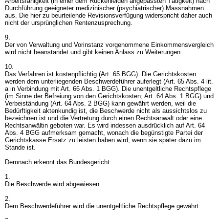
Arbeitsfähigkeit (in einer dem Rückenleiden angepassten Tätigkeit) nach
Durchführung geeigneter medizinischer (psychiatrischer) Massnahmen
aus. Die hier zu beurteilende Revisionsverfügung widerspricht daher auch
nicht der ursprünglichen Rentenzusprechung.
9.
Der von Verwaltung und Vorinstanz vorgenommene Einkommensvergleich
wird nicht beanstandet und gibt keinen Anlass zu Weiterungen.
10.
Das Verfahren ist kostenpflichtig (
Art. 65 BGG
). Die Gerichtskosten
werden dem unterliegenden Beschwerdeführer auferlegt (Art. 65 Abs. 4 lit.
a in Verbindung mit
Art. 66 Abs. 1 BGG
). Die unentgeltliche Rechtspflege
(im Sinne der Befreiung von den Gerichtskosten;
Art. 64 Abs. 1 BGG
) und
Verbeiständung (
Art. 64 Abs. 2 BGG
) kann gewährt werden, weil die
Bedürftigkeit aktenkundig ist, die Beschwerde nicht als aussichtslos zu
bezeichnen ist und die Vertretung durch einen Rechtsanwalt oder eine
Rechtsanwältin geboten war. Es wird indessen ausdrücklich auf
Art. 64
Abs. 4 BGG
aufmerksam gemacht, wonach die begünstigte Partei der
Gerichtskasse Ersatz zu leisten haben wird, wenn sie später dazu im
Stande ist.
Demnach erkennt das Bundesgericht:
1.
Die Beschwerde wird abgewiesen.
2.
Dem Beschwerdeführer wird die unentgeltliche Rechtspflege gewährt.