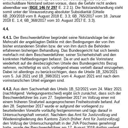
entschuldbare Notstand setzen voraus, dass die Gefahr nicht anders
abwendbar war (
BGE 146 IV 297
E. 2.2.1). Die Notstandshandlung steht
somit unter der Voraussetzung absoluter Subsidiarität (Urteile
6B_200/2018 vom 8. August 2018 E. 3.3; 6B_765/2017 vom 18. Januar
2018 E. 1.4; 6B_368/2017 vom 10. August 2017 E. 3.3).
4.4.
4.4.1.
Der Beschwerdeführer begründet seine Notstandslage bei der
Mehrzahl der angeklagten Delikte mit den Bedingungen der von ihm
bisher erstandenen Strafen bzw. der von ihm durch die Behörden
erfahrenen bisherigen Behandlung. Das Bundesgericht hat sich bereits
mehrfach mit dem Beschwerdeführer, seiner Sicherheitshaft und den
konkreten Haftbedingungen befasst. Da er und auch die Vorinstanz
wiederholt auf die diesbezüglichen Urteile des Bundesgerichts Bezug
nehmen, rechtfertigt es sich, vorliegend etwas vertieft darauf einzugehen.
Dabei ist allerdings zu berücksichtigen, dass die Urteile 1B_326/2021
vom 5. Juli 2021 und 1B_398/2021 vom 4. August 2021 erst nach dem
vorinstanzlichen Urteil ergangen sind.
4.4.2.
Aus dem Sachverhalt des Urteils 1B_52/2021 vom 24. März 2021
(nachfolgend: Verlegungsentscheid) ergibt sich zunächst, dass sich der
Beschwerdeführer bis zum 27. September 2017 im Vollzug einer mit
einem früheren Strafurteil ausgesprochenen Freiheitsstrafe befand. Auf
den 28. September 2017 wurde er aufgrund der vorliegend zu
beurteilenden Vorwürfe vorläufig festgenommen und tags darauf in
Untersuchungshaft versetzt. Nachdem das Amt für Justizvollzug und
Wiedereingliederung des Kantons Zürich (früher: Amt für Justizvollzug)
den Vollzug der Untersuchungshaft in der JVA Pöschwies genehmigt
hatte, wurde der Beschwerdeführer am 17. August 2018 dorthin verlegt