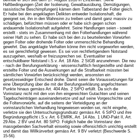
Haftbedingungen (Zeit der Isolierung, Gewaltausübung, Demütigungen,
rassistische Beschimpfungen) kämen dem Tatbestand der Folter gleich.
Er habe bei den angeklagten Delikten entweder Isolationshaft, die
geeignet sei, ihn in den Wahnsinn zu treiben und damit ganz massiv zu
schädigen, befürchten müssen oder er habe sich gegen schon
andauernde Isolationshaft aufgelehnt. Seine Handlungen seien - soweit
erstellt - stets im Zusammenhang mit den Folterhandlungen während
seiner Haft zu sehen. Er habe sich bei den zu beurteilenden Vorwürfen
gegen Folter oder drohende Folter oder unmenschliche Behandlung
gewehrt. Das angeklagte Verhalten könne ihm nicht vorgeworfen werden,
es sei gerechtfertigt gewesen. Es sei von rechtfertigendem Notstand
auszugehen, weshalb er freizusprechen sei. Eventualiter sei
entschuldbarer Notstand i.S.v.
Art. 18 Abs. 2 StGB
anzunehmen. Die neu
- nach der Berufungserklärung - wissenschaftlich festgestellte und damit
erstellte Folter und die Auswirkungen auf die Strafbarkeit müssten bei
sämtlichen Vorwürfen berücksichtigt werden, ansonsten ein
gesetzeswidriger Entscheid drohe. Damit seien die Voraussetzungen für
eine Überprüfung über die mit der Berufungserklärung angefochtenen
Punkte hinaus gemäss
Art. 404 Abs. 2 StPO
erfüllt. Da sich die
Vorinstanz nicht mit den von ihm eingereichten Gutachten und seinen
Tagebucheinträgen auseinandersetze und auf seine Vorgeschichte und
die Foltervorwürfe, auf die seitens der Verteidigung an der
vorinstanzlichen Verhandlung hingewiesen worden sei, nicht eingehe,
verletze sie den Untersuchungsgrundsatz gemäss
Art. 6 StPO
und ihre
Begründungspflicht i.S.v.
Art. 6 EMRK
,
Art. 14 Abs. 1 UNO-Pakt II
,
Art.
29 Abs. 2 BV
und
Art. 80 StPO
. Folglich habe die Vorinstanz den
massgebenden Sachverhalt einseitig sowie offensichtlich unrichtig erstellt
und damit das Willkürverbot gemäss
Art. 9 BV
verletzt (Beschwerde S.
15-56).