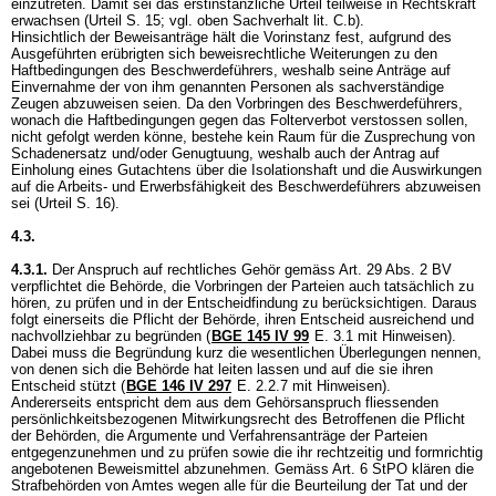
einzutreten. Damit sei das erstinstanzliche Urteil teilweise in Rechtskraft
erwachsen (Urteil S. 15; vgl. oben Sachverhalt lit. C.b).
Hinsichtlich der Beweisanträge hält die Vorinstanz fest, aufgrund des
Ausgeführten erübrigten sich beweisrechtliche Weiterungen zu den
Haftbedingungen des Beschwerdeführers, weshalb seine Anträge auf
Einvernahme der von ihm genannten Personen als sachverständige
Zeugen abzuweisen seien. Da den Vorbringen des Beschwerdeführers,
wonach die Haftbedingungen gegen das Folterverbot verstossen sollen,
nicht gefolgt werden könne, bestehe kein Raum für die Zusprechung von
Schadenersatz und/oder Genugtuung, weshalb auch der Antrag auf
Einholung eines Gutachtens über die Isolationshaft und die Auswirkungen
auf die Arbeits- und Erwerbsfähigkeit des Beschwerdeführers abzuweisen
sei (Urteil S. 16).
4.3.
4.3.1.
Der Anspruch auf rechtliches Gehör gemäss
Art. 29 Abs. 2 BV
verpflichtet die Behörde, die Vorbringen der Parteien auch tatsächlich zu
hören, zu prüfen und in der Entscheidfindung zu berücksichtigen. Daraus
folgt einerseits die Pflicht der Behörde, ihren Entscheid ausreichend und
nachvollziehbar zu begründen (
BGE 145 IV 99
E. 3.1 mit Hinweisen).
Dabei muss die Begründung kurz die wesentlichen Überlegungen nennen,
von denen sich die Behörde hat leiten lassen und auf die sie ihren
Entscheid stützt (
BGE 146 IV 297
E. 2.2.7 mit Hinweisen).
Andererseits entspricht dem aus dem Gehörsanspruch fliessenden
persönlichkeitsbezogenen Mitwirkungsrecht des Betroffenen die Pflicht
der Behörden, die Argumente und Verfahrensanträge der Parteien
entgegenzunehmen und zu prüfen sowie die ihr rechtzeitig und formrichtig
angebotenen Beweismittel abzunehmen. Gemäss
Art. 6 StPO
klären die
Strafbehörden von Amtes wegen alle für die Beurteilung der Tat und der