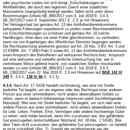
oder psychische Leiden mit sich bringt. Einschränkungen im
Wohlbefinden, die durch den legitimen Zweck einer staatlichen
Massnahme zwangsläufig bedingt werden, fallen nicht unter diese
Bestimmungen (Urteile 6B_880/2017 vom 4. Juli 2018 E. 3.4.3;
6B_507/2017 vom 8. September 2017 E. 2.3; je mit Hinweisen).
Der Vertragsstaat hat gemäss Art. 13 des Antifolterübereinkommens
behauptete Folterungen unparteiisch zu prüfen sowie Beschwerdeführer
vor Einschüchterungen zu schützen und gemäss Art. 16 solche
Handlungen, ohne dass sie einer Folter gleichkommen, zu verhindern,
wenn sie von Angehörigen des öffentlichen Dienstes begangen werden.
Die Rechtsprechung anerkennt gestützt auf
Art. 10 Abs. 3 BV
,
Art. 3 und
13 EMRK
,
Art. 7 UNO-Pakt II
sowie Art. 13 des Antifolterübereinkommens
einen Anspruch des Betroffenen auf wirksamen Rechtsschutz. Anspruch
auf eine wirksame und vertiefte amtliche Untersuchung hat, wer in
vertretbarer Weise geltend macht, von staatlichen Stellen misshandelt
worden zu sein (Urteile 6B_880/2017 vom 4. Juli 2018 E. 3.4.3;
6B_1392/2017 vom 22. Mai 2018 E. 3.3 mit Hinweisen auf
BGE 141 IV
349
E. 3.4.2;
138 IV 86
E. 3.1.1).
4.3.4.
Nach
Art. 17 StGB
handelt rechtmässig, wer eine mit Strafe
bedrohte Tat begeht, um ein eigenes oder das Rechtsgut einer anderen
Person aus einer unmittelbaren, nicht anders abwendbaren Gefahr zu
retten, wenn er dadurch höherwertige Interessen wahrt (rechtfertigender
Notstand). Wer eine mit Strafe bedrohte Tat begeht, um sich oder eine
andere Person aus einer unmittelbaren, nicht anders abwendbaren Gefahr
für Leib, Leben, Freiheit, Ehre, Vermögen oder andere hochwertige Güter
zu retten, wird milder bestraft, wenn ihm zuzumuten war, das gefährdete
Gut preiszugeben (entschuldbarer Notstand;
Art. 18 Abs. 1 StGB
). War
dem Täter nicht zuzumuten, das gefährdete Gut preiszugeben, so handelt
er nicht schuldhaft (Abs. 2). Sowohl der rechtfertigende wie der