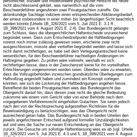
persönlicher, sozialer und insbesondere psychischer Hinsicht bis heute
nicht abschliessend geklärt, was namentlich auf die vom
Beschwerdeführer angerufenen zwei Privatgutachten zutreffe. Die
aktenkundige Sachlage indiziere einen entsprechenden Abklärungsbedarf,
der erneut insbesondere in einer mittel- bis längerfristigen Sicht beachtlich
werden könnte (Urteile 1B_326/2021 vom 5. Juli 2021 E. 3.1 ff.;
1B_398/2021 vom 4. August 2021 E. 2.4). Das Bundesgericht gelangte
zum Schluss, dass die obergerichtlichen Haftentscheide unzureichend
begründet seien. Dass zum Entscheidzeitpunkt die Haftbedingungen
vorerst noch immer zulässig gewesen seien, erscheine zwar nicht
ausgeschlossen, müsste aber vertiefter begründet werden und lasse sich
nicht damit rechtfertigen, es habe seit dem Verlegungsentscheid keine
wesentlichen, für den Beschwerdeführer nachteiligen Änderungen im
Haftregime gegeben. Zu prüfen wäre vielmehr, weshalb es sich
rechtfertigen liesse, dass in der Zwischenzeit keine für ihn vorteilhaften
Erleichterungen vorgenommen worden seien. Überdies wäre zu erwarten,
dass die Vollzugsbehörden inzwischen grundsätzliche Überlegungen zum
Haftvollzug angestellt haben und zumindest ein Konzept vorlegen
könnten, wie sich die Lockerung der Haftbedingungen angehen liesse.
Betreffend die beiden Privatgutachten wies das Bundesgericht das
Obergericht darauf hin, dass diesen zwar nicht die gleiche Bedeutung
zukomme wie einem vom Gericht oder von einer Behörde nach dem
vorgegebenen Verfahrensrecht eingeholten Gutachten. Sie seien jedoch
nach den von der Rechtsprechung aufgestellten Richtlinien für die
Beweiswürdigung zu berücksichtigen, was das Obergericht nicht
ausreichend getan habe. Das Bundesgericht hob in beiden Urteilen den
jeweils angefochtenen Entscheid aufgrund formeller Unzulänglichkeiten
auf und wies die Sache zur neuen Entscheidung an das Obergericht
zurück. Die Gesuche um sofortige Haftentlassung wies es ab (vgl. Urteile
1B_326/2021 vom 5. Juli 2021 E. 4.3 und 5; 1B_398/2021 vom 4. August