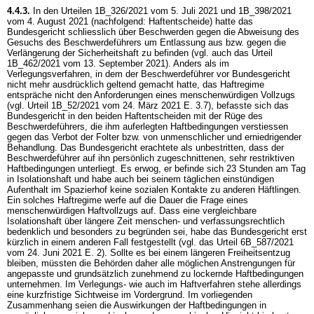
4.4.3.
In den Urteilen 1B_326/2021 vom 5. Juli 2021 und 1B_398/2021
vom 4. August 2021 (nachfolgend: Haftentscheide) hatte das
Bundesgericht schliesslich über Beschwerden gegen die Abweisung des
Gesuchs des Beschwerdeführers um Entlassung aus bzw. gegen die
Verlängerung der Sicherheitshaft zu befinden (vgl. auch das Urteil
1B_462/2021 vom 13. September 2021). Anders als im
Verlegungsverfahren, in dem der Beschwerdeführer vor Bundesgericht
nicht mehr ausdrücklich geltend gemacht hatte, das Haftregime
entspräche nicht den Anforderungen eines menschenwürdigen Vollzugs
(vgl. Urteil 1B_52/2021 vom 24. März 2021 E. 3.7), befasste sich das
Bundesgericht in den beiden Haftentscheiden mit der Rüge des
Beschwerdeführers, die ihm auferlegten Haftbedingungen verstiessen
gegen das Verbot der Folter bzw. von unmenschlicher und erniedrigender
Behandlung. Das Bundesgericht erachtete als unbestritten, dass der
Beschwerdeführer auf ihn persönlich zugeschnittenen, sehr restriktiven
Haftbedingungen unterliegt. Es erwog, er befinde sich 23 Stunden am Tag
in Isolationshaft und habe auch bei seinem täglichen einstündigen
Aufenthalt im Spazierhof keine sozialen Kontakte zu anderen Häftlingen.
Ein solches Haftregime werfe auf die Dauer die Frage eines
menschenwürdigen Haftvollzugs auf. Dass eine vergleichbare
Isolationshaft über längere Zeit menschen- und verfassungsrechtlich
bedenklich und besonders zu begründen sei, habe das Bundesgericht erst
kürzlich in einem anderen Fall festgestellt (vgl. das Urteil 6B_587/2021
vom 24. Juni 2021 E. 2). Sollte es bei einem längeren Freiheitsentzug
bleiben, müssten die Behörden daher alle möglichen Anstrengungen für
angepasste und grundsätzlich zunehmend zu lockernde Haftbedingungen
unternehmen. Im Verlegungs- wie auch im Haftverfahren stehe allerdings
eine kurzfristige Sichtweise im Vordergrund. Im vorliegenden
Zusammenhang seien die Auswirkungen der Haftbedingungen in