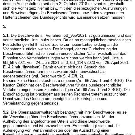
dessen Ausgestaltung seit dem 2. Oktober 2018 relevant ist, weshalb
sich die Vorinstanz hiermit bzw. mit den diesbezüglichen Ausführungen
und Beweisanträgen des Beschwerdeführers sowie den vorgenannten
Haftentscheiden des Bundesgerichts wird auseinandersetzen müssen.
5.
5.1.
Die Beschwerde im Verfahren 6B_965/2021 ist gutzuheissen und das
vorinstanzliche Urteil aufzuheben. Da es an massgeblichen tatsächlichen
Feststellungen fehlt, ist die Sache zur neuen Entscheidung an die
Vorinstanz zurückzuweisen. Der Mangel, der zur Gutheissung der
Beschwerde führt, ist rein verfahrensrechtlicher Natur, weshalb auf das
Einholen von Vernehmlassungen verzichtet werden kann (vgl. Urteile
6B_587/2021 vom 24. Juni 2021 E. 3; 6B_1147/2020 vom 26. April 2021
E. 4.2 mit Hinweisen). Damit erweist sich das Gesuch des
Beschwerdeführers um einen zweiten Schriftenwechsel als
gegenstandslos (vgl. Beschwerde S. 4 Ziff. 2).
Es sind keine Gerichtskosten zu erheben (
Art. 66 Abs. 1 und 4 BGG
). Der
Kanton Zürich hat den Beschwerdeführer für das bundesgerichtliche
Verfahren angemessen zu entschädigen (
Art. 68 Abs. 1 und 2 BGG
). Die
Entschädigung ist praxisgemäss seinen Rechtsvertretern auszurichten.
Damit wird das Gesuch um unentgeltliche Rechtspflege und
Verbeiständung gegenstandslos.
5.2.
Die Oberstaatsanwaltschaft beantragt mit ihrer Beschwerde, es sei
die Verwahrung über den Beschwerdeführer anzuordnen. Mit der
Aufhebung des angefochtenen Urteils wird diese Beschwerde
gegenstandslos und ist abzuschreiben. Es rechtfertigt sich, auf die
Auferlegung von Verfahrenskosten oder die Ausrichtung einer
Entschädigung zu verzichten, weshalb eine summarische Beurteilung der