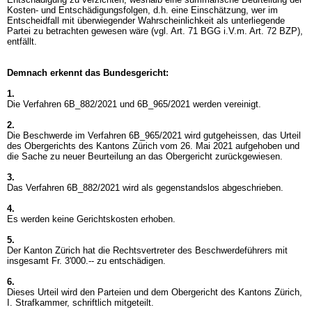
Kosten- und Entschädigungsfolgen, d.h. eine Einschätzung, wer im
Entscheidfall mit überwiegender Wahrscheinlichkeit als unterliegende
Partei zu betrachten gewesen wäre (vgl.
Art. 71 BGG
i.V.m.
Art. 72 BZP
),
entfällt.
Demnach erkennt das Bundesgericht:
1.
Die Verfahren 6B_882/2021 und 6B_965/2021 werden vereinigt.
2.
Die Beschwerde im Verfahren 6B_965/2021 wird gutgeheissen, das Urteil
des Obergerichts des Kantons Zürich vom 26. Mai 2021 aufgehoben und
die Sache zu neuer Beurteilung an das Obergericht zurückgewiesen.
3.
Das Verfahren 6B_882/2021 wird als gegenstandslos abgeschrieben.
4.
Es werden keine Gerichtskosten erhoben.
5.
Der Kanton Zürich hat die Rechtsvertreter des Beschwerdeführers mit
insgesamt Fr. 3'000.-- zu entschädigen.
6.
Dieses Urteil wird den Parteien und dem Obergericht des Kantons Zürich,
I. Strafkammer, schriftlich mitgeteilt.