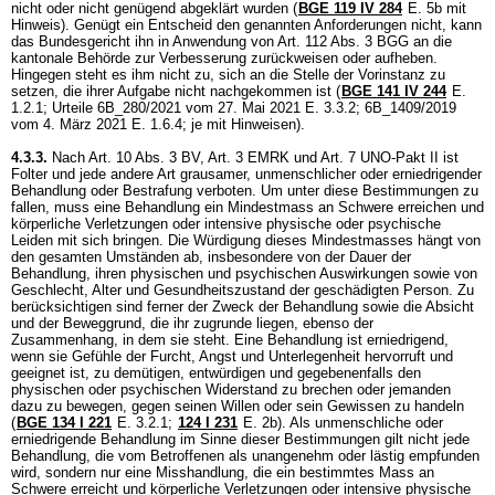
nicht oder nicht genügend abgeklärt wurden (
BGE 119 IV 284
E. 5b mit
Hinweis). Genügt ein Entscheid den genannten Anforderungen nicht, kann
das Bundesgericht ihn in Anwendung von
Art. 112 Abs. 3 BGG
an die
kantonale Behörde zur Verbesserung zurückweisen oder aufheben.
Hingegen steht es ihm nicht zu, sich an die Stelle der Vorinstanz zu
setzen, die ihrer Aufgabe nicht nachgekommen ist (
BGE 141 IV 244
E.
1.2.1; Urteile 6B_280/2021 vom 27. Mai 2021 E. 3.3.2; 6B_1409/2019
vom 4. März 2021 E. 1.6.4; je mit Hinweisen).
4.3.3.
Nach
Art. 10 Abs. 3 BV
,
Art. 3 EMRK
und
Art. 7 UNO-Pakt II
ist
Folter und jede andere Art grausamer, unmenschlicher oder erniedrigender
Behandlung oder Bestrafung verboten. Um unter diese Bestimmungen zu
fallen, muss eine Behandlung ein Mindestmass an Schwere erreichen und
körperliche Verletzungen oder intensive physische oder psychische
Leiden mit sich bringen. Die Würdigung dieses Mindestmasses hängt von
den gesamten Umständen ab, insbesondere von der Dauer der
Behandlung, ihren physischen und psychischen Auswirkungen sowie von
Geschlecht, Alter und Gesundheitszustand der geschädigten Person. Zu
berücksichtigen sind ferner der Zweck der Behandlung sowie die Absicht
und der Beweggrund, die ihr zugrunde liegen, ebenso der
Zusammenhang, in dem sie steht. Eine Behandlung ist erniedrigend,
wenn sie Gefühle der Furcht, Angst und Unterlegenheit hervorruft und
geeignet ist, zu demütigen, entwürdigen und gegebenenfalls den
physischen oder psychischen Widerstand zu brechen oder jemanden
dazu zu bewegen, gegen seinen Willen oder sein Gewissen zu handeln
(
BGE 134 I 221
E. 3.2.1
;
124 I 231
E. 2b). Als unmenschliche oder
erniedrigende Behandlung im Sinne dieser Bestimmungen gilt nicht jede
Behandlung, die vom Betroffenen als unangenehm oder lästig empfunden
wird, sondern nur eine Misshandlung, die ein bestimmtes Mass an
Schwere erreicht und körperliche Verletzungen oder intensive physische