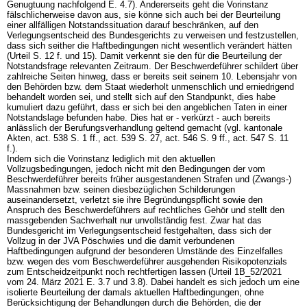
Genugtuung nachfolgend E. 4.7). Andererseits geht die Vorinstanz
fälschlicherweise davon aus, sie könne sich auch bei der Beurteilung
einer allfälligen Notstandssituation darauf beschränken, auf den
Verlegungsentscheid des Bundesgerichts zu verweisen und festzustellen,
dass sich seither die Haftbedingungen nicht wesentlich verändert hätten
(Urteil S. 12 f. und 15). Damit verkennt sie den für die Beurteilung der
Notstandsfrage relevanten Zeitraum. Der Beschwerdeführer schildert über
zahlreiche Seiten hinweg, dass er bereits seit seinem 10. Lebensjahr von
den Behörden bzw. dem Staat wiederholt unmenschlich und erniedrigend
behandelt worden sei, und stellt sich auf den Standpunkt, dies habe
kumuliert dazu geführt, dass er sich bei den angeblichen Taten in einer
Notstandslage befunden habe. Dies hat er - verkürzt - auch bereits
anlässlich der Berufungsverhandlung geltend gemacht (vgl. kantonale
Akten, act. 538 S. 1 ff., act. 539 S. 27, act. 546 S. 9 ff., act. 547 S. 11
f.).
Indem sich die Vorinstanz lediglich mit den aktuellen
Vollzugsbedingungen, jedoch nicht mit den Bedingungen der vom
Beschwerdeführer bereits früher ausgestandenen Strafen und (Zwangs-)
Massnahmen bzw. seinen diesbezüglichen Schilderungen
auseinandersetzt, verletzt sie ihre Begründungspflicht sowie den
Anspruch des Beschwerdeführers auf rechtliches Gehör und stellt den
massgebenden Sachverhalt nur unvollständig fest. Zwar hat das
Bundesgericht im Verlegungsentscheid festgehalten, dass sich der
Vollzug in der JVA Pöschwies und die damit verbundenen
Haftbedingungen aufgrund der besonderen Umstände des Einzelfalles
bzw. wegen des vom Beschwerdeführer ausgehenden Risikopotenzials
zum Entscheidzeitpunkt noch rechtfertigen lassen (Urteil 1B_52/2021
vom 24. März 2021 E. 3.7 und 3.8). Dabei handelt es sich jedoch um eine
isolierte Beurteilung der damals aktuellen Haftbedingungen, ohne
Berücksichtigung der Behandlungen durch die Behörden, die der