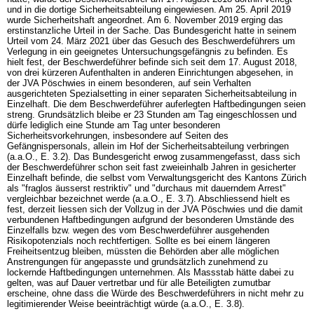
und in die dortige Sicherheitsabteilung eingewiesen. Am 25. April 2019
wurde Sicherheitshaft angeordnet. Am 6. November 2019 erging das
erstinstanzliche Urteil in der Sache. Das Bundesgericht hatte in seinem
Urteil vom 24. März 2021 über das Gesuch des Beschwerdeführers um
Verlegung in ein geeignetes Untersuchungsgefängnis zu befinden. Es
hielt fest, der Beschwerdeführer befinde sich seit dem 17. August 2018,
von drei kürzeren Aufenthalten in anderen Einrichtungen abgesehen, in
der JVA Pöschwies in einem besonderen, auf sein Verhalten
ausgerichteten Spezialsetting in einer separaten Sicherheitsabteilung in
Einzelhaft. Die dem Beschwerdeführer auferlegten Haftbedingungen seien
streng. Grundsätzlich bleibe er 23 Stunden am Tag eingeschlossen und
dürfe lediglich eine Stunde am Tag unter besonderen
Sicherheitsvorkehrungen, insbesondere auf Seiten des
Gefängnispersonals, allein im Hof der Sicherheitsabteilung verbringen
(a.a.O., E. 3.2). Das Bundesgericht erwog zusammengefasst, dass sich
der Beschwerdeführer schon seit fast zweieinhalb Jahren in gesicherter
Einzelhaft befinde, die selbst vom Verwaltungsgericht des Kantons Zürich
als "fraglos äusserst restriktiv" und "durchaus mit dauerndem Arrest"
vergleichbar bezeichnet werde (a.a.O., E. 3.7). Abschliessend hielt es
fest, derzeit liessen sich der Vollzug in der JVA Pöschwies und die damit
verbundenen Haftbedingungen aufgrund der besonderen Umstände des
Einzelfalls bzw. wegen des vom Beschwerdeführer ausgehenden
Risikopotenzials noch rechtfertigen. Sollte es bei einem längeren
Freiheitsentzug bleiben, müssten die Behörden aber alle möglichen
Anstrengungen für angepasste und grundsätzlich zunehmend zu
lockernde Haftbedingungen unternehmen. Als Massstab hätte dabei zu
gelten, was auf Dauer vertretbar und für alle Beteiligten zumutbar
erscheine, ohne dass die Würde des Beschwerdeführers in nicht mehr zu
legitimierender Weise beeinträchtigt würde (a.a.O., E. 3.8).