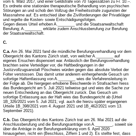
vom 6. März 2017, und einer Geldstrafe von 70 Tagessätzen zu Fr. 10.--.
Es ordnete eine stationäre therapeutische Behandlung von psychischen
Störungen an und schob den Vollzug der Freiheitsstrafe zugunsten der
Massnahme auf. Es entschied über die Zivilforderungen der Privatkläger
und regelte die Kosten- sowie Entschädigungsfolgen.
Gegen dieses Urteil erhoben A.________ und die Staatsanwaltschaft
Berufung; A.________ erklärte zudem Anschlussberufung zur Berufung
der Staatsanwaltschaft.
C.
C.a.
Am 26. Mai 2021 fand die mündliche Berufungsverhandlung vor dem
Obergericht des Kantons Zürich statt, von welcher A.________ auf
eigenes Ersuchen dispensiert war. Anlässlich der Berufungsverhandlung
brachten seine Verteidiger vor, die Haftbedingungen in der
Justizvollzugsanstalt Pöschwies würden gegen das absolute Verbot der
Folter verstossen. Das damit unter anderem einhergehende Gesuch um
sofortige Haftentlassung von A.________ wies die Verfahrensleitung in
der Folge ab. Die hiergegen erhobene Beschwerde in Strafsachen hiess
das Bundesgericht am 5. Juli 2021 teilweise gut und wies die Sache zur
neuen Entscheidung an das Obergericht zurück. Das Gesuch um
sofortige Entlassung aus der Haft wies das Bundesgericht ab (Urteil
1B_326/2021 vom 5. Juli 2021; vgl. auch die hierzu später ergangenen
Urteile 1B_398/2021 vom 4. August 2021 und 1B_462/2021 vom 13.
September 2021).
C.b.
Das Obergericht des Kantons Zürich trat am 26. Mai 2021 auf die
Anschlussberufung und die Berufungsanträge von A.________, soweit sie
über die Anträge in der Berufungserklärung vom 6. April 2020
hinausgehen, nicht ein (Beschluss, Ziffern 1 und 2). Es stellte fest, dass