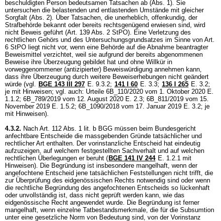
beschuldigten Person bedeutsamen Tatsachen ab (Abs. 1). Sie
untersuchen die belastenden und entlastenden Umstände mit gleicher
Sorgfalt (Abs. 2). Über Tatsachen, die unerheblich, offenkundig, der
Strafbehörde bekannt oder bereits rechtsgenügend erwiesen sind, wird
nicht Beweis geführt (
Art. 139 Abs. 2 StPO
). Eine Verletzung des
rechtlichen Gehörs und des Untersuchungsgrundsatzes im Sinne von
Art.
6 StPO
liegt nicht vor, wenn eine Behörde auf die Abnahme beantragter
Beweismittel verzichtet, weil sie aufgrund der bereits abgenommenen
Beweise ihre Überzeugung gebildet hat und ohne Willkür in
vorweggenommener (antizipierter) Beweiswürdigung annehmen kann,
dass ihre Überzeugung durch weitere Beweiserhebungen nicht geändert
würde (vgl.
BGE 143 III 297
E. 9.3.2
;
141 I 60
E. 3.3
;
136 I 265
E. 3.2;
je mit Hinweisen; vgl. auch: Urteile 6B_110/2020 vom 1. Oktober 2020 E.
1.1.2; 6B_789/2019 vom 12. August 2020 E. 2.3; 6B_811/2019 vom 15.
November 2019 E. 1.5.2; 6B_1090/2018 vom 17. Januar 2019 E. 3.2; je
mit Hinweisen).
4.3.2.
Nach
Art. 112 Abs. 1 lit. b BGG
müssen beim Bundesgericht
anfechtbare Entscheide die massgebenden Gründe tatsächlicher und
rechtlicher Art enthalten. Der vorinstanzliche Entscheid hat eindeutig
aufzuzeigen, auf welchem festgestellten Sachverhalt und auf welchen
rechtlichen Überlegungen er beruht (
BGE 141 IV 244
E. 1.2.1 mit
Hinweisen). Die Begründung ist insbesondere mangelhaft, wenn der
angefochtene Entscheid jene tatsächlichen Feststellungen nicht trifft, die
zur Überprüfung des eidgenössischen Rechts notwendig sind oder wenn
die rechtliche Begründung des angefochtenen Entscheids so lückenhaft
oder unvollständig ist, dass nicht geprüft werden kann, wie das
eidgenössische Recht angewendet wurde. Die Begründung ist ferner
mangelhaft, wenn einzelne Tatbestandsmerkmale, die für die Subsumtion
unter eine gesetzliche Norm von Bedeutung sind, von der Vorinstanz