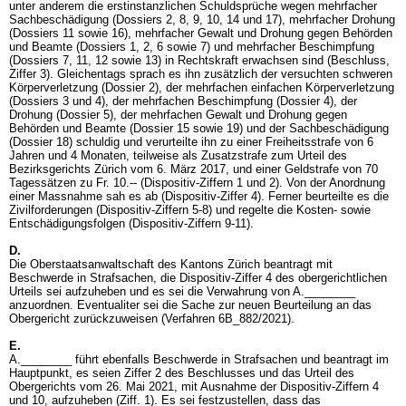
unter anderem die erstinstanzlichen Schuldsprüche wegen mehrfacher
Sachbeschädigung (Dossiers 2, 8, 9, 10, 14 und 17), mehrfacher Drohung
(Dossiers 11 sowie 16), mehrfacher Gewalt und Drohung gegen Behörden
und Beamte (Dossiers 1, 2, 6 sowie 7) und mehrfacher Beschimpfung
(Dossiers 7, 11, 12 sowie 13) in Rechtskraft erwachsen sind (Beschluss,
Ziffer 3). Gleichentags sprach es ihn zusätzlich der versuchten schweren
Körperverletzung (Dossier 2), der mehrfachen einfachen Körperverletzung
(Dossiers 3 und 4), der mehrfachen Beschimpfung (Dossier 4), der
Drohung (Dossier 5), der mehrfachen Gewalt und Drohung gegen
Behörden und Beamte (Dossier 15 sowie 19) und der Sachbeschädigung
(Dossier 18) schuldig und verurteilte ihn zu einer Freiheitsstrafe von 6
Jahren und 4 Monaten, teilweise als Zusatzstrafe zum Urteil des
Bezirksgerichts Zürich vom 6. März 2017, und einer Geldstrafe von 70
Tagessätzen zu Fr. 10.-- (Dispositiv-Ziffern 1 und 2). Von der Anordnung
einer Massnahme sah es ab (Dispositiv-Ziffer 4). Ferner beurteilte es die
Zivilforderungen (Dispositiv-Ziffern 5-8) und regelte die Kosten- sowie
Entschädigungsfolgen (Dispositiv-Ziffern 9-11).
D.
Die Oberstaatsanwaltschaft des Kantons Zürich beantragt mit
Beschwerde in Strafsachen, die Dispositiv-Ziffer 4 des obergerichtlichen
Urteils sei aufzuheben und es sei die Verwahrung von A.________
anzuordnen. Eventualiter sei die Sache zur neuen Beurteilung an das
Obergericht zurückzuweisen (Verfahren 6B_882/2021).
E.
A.________ führt ebenfalls Beschwerde in Strafsachen und beantragt im
Hauptpunkt, es seien Ziffer 2 des Beschlusses und das Urteil des
Obergerichts vom 26. Mai 2021, mit Ausnahme der Dispositiv-Ziffern 4
und 10, aufzuheben (Ziff. 1). Es sei festzustellen, dass das