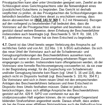
Privatgutachten kann aber unter Umständen geeignet sein, Zweifel an der
Schlüssigkeit eines Gerichtsgutachtens oder die Notwendigkeit eines
(zusätzlichen) Gutachtens zu begründen. Das Gericht ist deshalb
verpflichtet zu prüfen, ob das Privatgutachten die Schlussfolgerungen des
behördlich bestellten Gutachters derart zu erschüttern vermag, dass
davon abzuweichen ist (
BGE 141 IV 369
E. 6.2 mit Hinweisen). Bezogen
auf den vorliegend zu beurteilenden Fall bedeutet dies, dass die
Vorinstanz auf die Privatgutachten eingehen und beurteilen muss, ob sie
gestützt darauf weitere Beweise, deren Erhebung der Beschwerdeführer
insbesondere auch beantragte (vgl. Beschwerde S. 56 ff. Rz. 168, 175
ff.), abnehmen muss. Ferner hat sie ihren Entscheid zu begründen.
4.7.
Damit ist das Urteil bereits wegen Verletzung des Anspruchs auf
rechtliches Gehör und von
Art. 112 Abs. 1 lit. b BGG
aufzuheben. Da sich
das neue Urteil der Vorinstanz auch auf die Schadenersatz- und
Genugtuungsforderungen des Beschwerdeführers auswirken kann,
braucht auf seine in diesem Zusammenhang erhobenen Rügen nicht
eingegangen zu werden. Insbesondere kann offengelassen werden, ob der
Vorinstanz eine formelle Rechtsverweigerung vorzuwerfen ist, da sie zwar
in der Begründung erwägt, für die Zusprechung von Schadenersatz
und/oder Genugtuung bestehe kein Raum (vgl. Urteil S. 16 und 114), dies
jedoch nicht im Dispositiv festhält (vgl. Beschwerde S. 101 Rz. 354 ff.).
Die Vorinstanz wird sich in ihrem neuen Urteil mit den entsprechenden
Anträgen des Beschwerdeführers befassen und ihren Entscheid im
Dispositiv ihres Urteils festhalten müssen. Dabei ist jedoch zu
berücksichtigen, dass sich allfällige Ansprüche des Beschwerdeführers
gestützt auf
Art. 429 ff. StPO
von vornherein nur aus der
strafprozessualen Haft ergeben können, die im vorliegend Gegenstand
bildenden Strafverfahren angeordnet wurde. Daraus erhellt, dass anders
als bei der Frage einer allfälligen Notstandslage auch der Haftvollzug bzw.