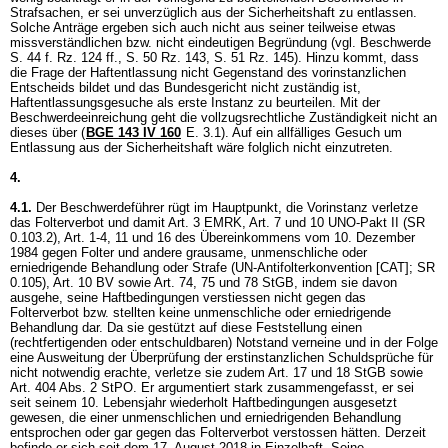
Strafsachen, er sei unverzüglich aus der Sicherheitshaft zu entlassen.
Solche Anträge ergeben sich auch nicht aus seiner teilweise etwas
missverständlichen bzw. nicht eindeutigen Begründung (vgl. Beschwerde
S. 44 f. Rz. 124 ff., S. 50 Rz. 143, S. 51 Rz. 145). Hinzu kommt, dass
die Frage der Haftentlassung nicht Gegenstand des vorinstanzlichen
Entscheids bildet und das Bundesgericht nicht zuständig ist,
Haftentlassungsgesuche als erste Instanz zu beurteilen. Mit der
Beschwerdeeinreichung geht die vollzugsrechtliche Zuständigkeit nicht an
dieses über (
BGE 143 IV 160
E. 3.1). Auf ein allfälliges Gesuch um
Entlassung aus der Sicherheitshaft wäre folglich nicht einzutreten.
4.
4.1.
Der Beschwerdeführer rügt im Hauptpunkt, die Vorinstanz verletze
das Folterverbot und damit
Art. 3 EMRK
,
Art. 7 und 10 UNO-Pakt II
(SR
0.103.2), Art. 1-4, 11 und 16 des Übereinkommens vom 10. Dezember
1984 gegen Folter und andere grausame, unmenschliche oder
erniedrigende Behandlung oder Strafe (UN-Antifolterkonvention [CAT]; SR
0.105),
Art. 10 BV
sowie
Art. 74, 75 und 78 StGB
, indem sie davon
ausgehe, seine Haftbedingungen verstiessen nicht gegen das
Folterverbot bzw. stellten keine unmenschliche oder erniedrigende
Behandlung dar. Da sie gestützt auf diese Feststellung einen
(rechtfertigenden oder entschuldbaren) Notstand verneine und in der Folge
eine Ausweitung der Überprüfung der erstinstanzlichen Schuldsprüche für
nicht notwendig erachte, verletze sie zudem
Art. 17 und 18 StGB
sowie
Art. 404 Abs. 2 StPO
. Er argumentiert stark zusammengefasst, er sei
seit seinem 10. Lebensjahr wiederholt Haftbedingungen ausgesetzt
gewesen, die einer unmenschlichen und erniedrigenden Behandlung
entsprochen oder gar gegen das Folterverbot verstossen hätten. Derzeit
befinde er sich seit dem 17. August 2018 in Einzelhaft. Seine