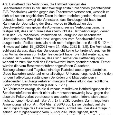
4.2.
Betreffend das Vorbringen, die Haftbedingungen des
Beschwerdeführers in der Justizvollzugsanstalt Pöschwies (nachfolgend:
JVA Pöschwies) würden gegen das Folterverbot verstossen, weshalb er
sich bei seinen angeblichen Taten in einem rechtfertigenden Notstand
befunden habe, erwägt die Vorinstanz, das Bundesgericht habe im
Rahmen der Beurteilung der Beschwerde in Strafsachen des
Beschwerdeführers gegen die Abweisung seines Verlegungsgesuchs
festgestellt, dass sich zum Urteilszeitpunkt die Haftbedingungen, denen
er in der JVA Pöschwies unterworfen sei, aufgrund der besonderen
Umständen des Einzelfalls bzw. wegen des vom Beschwerdeführer
ausgehenden Risikopotenzials noch rechtfertigen liessen (Urteil S. 12 mit
Hinweis auf Urteil 1B_52/2021 vom 24. März 2021 E. 3.8). Die Vorinstanz
schliesst daraus, dass das Bundesgericht keine konkreten Anzeichen für
das Vorhandensein von Folter festgestellt habe. Sie führt weiter aus, es
ergäben sich keine Hinweise, dass sich seither die Haftbedingungen
wesentlich zum Nachteil des Beschwerdeführers geändert hätten. Ferner
würden die vom Beschwerdeführer angerufenen Gutachten,
Stellungnahmen und Tagebucheinträge Parteibehauptungen darstellen.
Diese basierten weder auf einer allseitigen Untersuchung, noch könne den
für den Haftvollzug zuständigen Behörden und Mitarbeitenden im
vorliegenden Berufungsverfahren mangels Parteistellung das rechtliche
Gehör dazu gewährt werden (Urteil S. 12 f.).
Die Vorinstanz erwägt, da die durchaus restriktiven Haftbedingungen des
Beschwerdeführers derzeit nicht als menschenunwürdig bzw. gegen das
absolute Folterverbot verstossend anzusehen seien, könne sich dieser
nicht auf einen Notstand i.S.v. Art. 17 f. StGB berufen. Damit liege kein
Anwendungsfall von
Art. 404 Abs. 2 StPO
vor. Es sei deshalb auf die
Berufungsanträge des Beschwerdeführers, soweit sie über die Anträge in
seiner Berufungserklärung vom 6. April 2020 hinausgehen, nicht