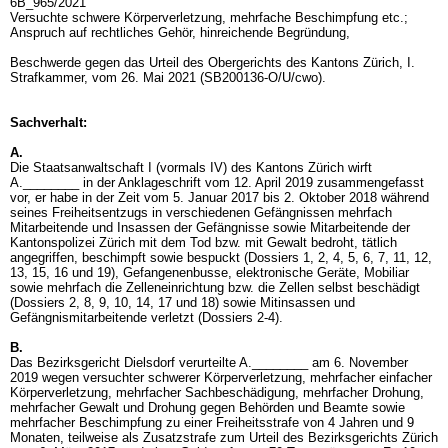
6B_965/2021
Versuchte schwere Körperverletzung, mehrfache Beschimpfung etc.;
Anspruch auf rechtliches Gehör, hinreichende Begründung,
Beschwerde gegen das Urteil des Obergerichts des Kantons Zürich, I.
Strafkammer, vom 26. Mai 2021 (SB200136-O/U/cwo).
Sachverhalt:
A.
Die Staatsanwaltschaft I (vormals IV) des Kantons Zürich wirft
A.________ in der Anklageschrift vom 12. April 2019 zusammengefasst
vor, er habe in der Zeit vom 5. Januar 2017 bis 2. Oktober 2018 während
seines Freiheitsentzugs in verschiedenen Gefängnissen mehrfach
Mitarbeitende und Insassen der Gefängnisse sowie Mitarbeitende der
Kantonspolizei Zürich mit dem Tod bzw. mit Gewalt bedroht, tätlich
angegriffen, beschimpft sowie bespuckt (Dossiers 1, 2, 4, 5, 6, 7, 11, 12,
13, 15, 16 und 19), Gefangenenbusse, elektronische Geräte, Mobiliar
sowie mehrfach die Zelleneinrichtung bzw. die Zellen selbst beschädigt
(Dossiers 2, 8, 9, 10, 14, 17 und 18) sowie Mitinsassen und
Gefängnismitarbeitende verletzt (Dossiers 2-4).
B.
Das Bezirksgericht Dielsdorf verurteilte A.________ am 6. November
2019 wegen versuchter schwerer Körperverletzung, mehrfacher einfacher
Körperverletzung, mehrfacher Sachbeschädigung, mehrfacher Drohung,
mehrfacher Gewalt und Drohung gegen Behörden und Beamte sowie
mehrfacher Beschimpfung zu einer Freiheitsstrafe von 4 Jahren und 9
Monaten, teilweise als Zusatzstrafe zum Urteil des Bezirksgerichts Zürich