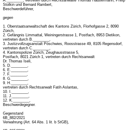
A.________, vertreten durch Rechtsanwälte Thomas Häusermann, Philip
Stolkin und Bernard Rambert,
Beschwerdeführer,
gegen
1. Oberstaatsanwaltschaft des Kantons Zürich, Florhofgasse 2, 8090
Zürich,
2. Gefängnis Limmattal, Weiningerstrasse 1, Postfach, 8953 Dietikon,
vertreten durch B.________,
3. Justizvollzugsanstalt Pöschwies, Roosstrasse 49, 8105 Regensdorf,
vertreten durch C.________,
4. Kantonspolizei Zürich, Zeughausstrasse 5,
Postfach, 8021 Zürich 1, vertreten durch Rechtsanwalt
Dr. Thomas Iseli,
5. D.________,
6. E.________,
7. F.________,
8. G.________,
9. H.________,
vertreten durch Rechtsanwalt Fatih Aslantas,
10. I.________,
11. J.________,
12. K.________,
Beschwerdegegner.
Gegenstand
6B_882/2021
Verwahrung (
Art. 64 Abs. 1 lit. b StGB
),