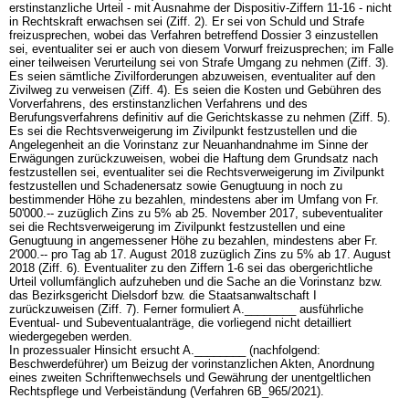
erstinstanzliche Urteil - mit Ausnahme der Dispositiv-Ziffern 11-16 - nicht
in Rechtskraft erwachsen sei (Ziff. 2). Er sei von Schuld und Strafe
freizusprechen, wobei das Verfahren betreffend Dossier 3 einzustellen
sei, eventualiter sei er auch von diesem Vorwurf freizusprechen; im Falle
einer teilweisen Verurteilung sei von Strafe Umgang zu nehmen (Ziff. 3).
Es seien sämtliche Zivilforderungen abzuweisen, eventualiter auf den
Zivilweg zu verweisen (Ziff. 4). Es seien die Kosten und Gebühren des
Vorverfahrens, des erstinstanzlichen Verfahrens und des
Berufungsverfahrens definitiv auf die Gerichtskasse zu nehmen (Ziff. 5).
Es sei die Rechtsverweigerung im Zivilpunkt festzustellen und die
Angelegenheit an die Vorinstanz zur Neuanhandnahme im Sinne der
Erwägungen zurückzuweisen, wobei die Haftung dem Grundsatz nach
festzustellen sei, eventualiter sei die Rechtsverweigerung im Zivilpunkt
festzustellen und Schadenersatz sowie Genugtuung in noch zu
bestimmender Höhe zu bezahlen, mindestens aber im Umfang von Fr.
50'000.-- zuzüglich Zins zu 5% ab 25. November 2017, subeventualiter
sei die Rechtsverweigerung im Zivilpunkt festzustellen und eine
Genugtuung in angemessener Höhe zu bezahlen, mindestens aber Fr.
2'000.-- pro Tag ab 17. August 2018 zuzüglich Zins zu 5% ab 17. August
2018 (Ziff. 6). Eventualiter zu den Ziffern 1-6 sei das obergerichtliche
Urteil vollumfänglich aufzuheben und die Sache an die Vorinstanz bzw.
das Bezirksgericht Dielsdorf bzw. die Staatsanwaltschaft I
zurückzuweisen (Ziff. 7). Ferner formuliert A.________ ausführliche
Eventual- und Subeventualanträge, die vorliegend nicht detailliert
wiedergegeben werden.
In prozessualer Hinsicht ersucht A.________ (nachfolgend:
Beschwerdeführer) um Beizug der vorinstanzlichen Akten, Anordnung
eines zweiten Schriftenwechsels und Gewährung der unentgeltlichen
Rechtspflege und Verbeiständung (Verfahren 6B_965/2021).