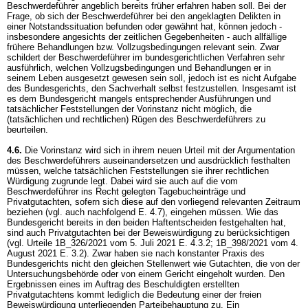
Beschwerdeführer angeblich bereits früher erfahren haben soll. Bei der
Frage, ob sich der Beschwerdeführer bei den angeklagten Delikten in
einer Notstandssituation befunden oder gewähnt hat, können jedoch -
insbesondere angesichts der zeitlichen Gegebenheiten - auch allfällige
frühere Behandlungen bzw. Vollzugsbedingungen relevant sein. Zwar
schildert der Beschwerdeführer im bundesgerichtlichen Verfahren sehr
ausführlich, welchen Vollzugsbedingungen und Behandlungen er in
seinem Leben ausgesetzt gewesen sein soll, jedoch ist es nicht Aufgabe
des Bundesgerichts, den Sachverhalt selbst festzustellen. Insgesamt ist
es dem Bundesgericht mangels entsprechender Ausführungen und
tatsächlicher Feststellungen der Vorinstanz nicht möglich, die
(tatsächlichen und rechtlichen) Rügen des Beschwerdeführers zu
beurteilen.
4.6.
Die Vorinstanz wird sich in ihrem neuen Urteil mit der Argumentation
des Beschwerdeführers auseinandersetzen und ausdrücklich festhalten
müssen, welche tatsächlichen Feststellungen sie ihrer rechtlichen
Würdigung zugrunde legt. Dabei wird sie auch auf die vom
Beschwerdeführer ins Recht gelegten Tagebucheinträge und
Privatgutachten, sofern sich diese auf den vorliegend relevanten Zeitraum
beziehen (vgl. auch nachfolgend E. 4.7), eingehen müssen. Wie das
Bundesgericht bereits in den beiden Haftentscheiden festgehalten hat,
sind auch Privatgutachten bei der Beweiswürdigung zu berücksichtigen
(vgl. Urteile 1B_326/2021 vom 5. Juli 2021 E. 4.3.2; 1B_398/2021 vom 4.
August 2021 E. 3.2). Zwar haben sie nach konstanter Praxis des
Bundesgerichts nicht den gleichen Stellenwert wie Gutachten, die von der
Untersuchungsbehörde oder von einem Gericht eingeholt wurden. Den
Ergebnissen eines im Auftrag des Beschuldigten erstellten
Privatgutachtens kommt lediglich die Bedeutung einer der freien
Beweiswürdigung unterliegenden Parteibehauptung zu. Ein