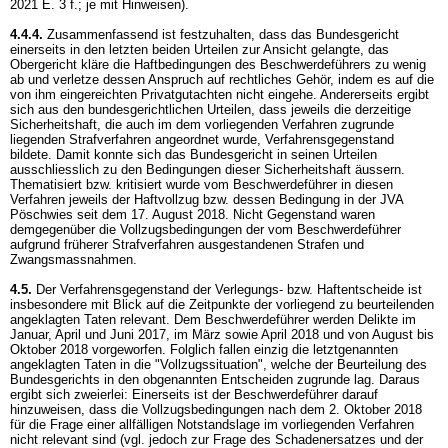
2021 E. 3 f.; je mit Hinweisen).
4.4.4.
Zusammenfassend ist festzuhalten, dass das Bundesgericht
einerseits in den letzten beiden Urteilen zur Ansicht gelangte, das
Obergericht kläre die Haftbedingungen des Beschwerdeführers zu wenig
ab und verletze dessen Anspruch auf rechtliches Gehör, indem es auf die
von ihm eingereichten Privatgutachten nicht eingehe. Andererseits ergibt
sich aus den bundesgerichtlichen Urteilen, dass jeweils die derzeitige
Sicherheitshaft, die auch im dem vorliegenden Verfahren zugrunde
liegenden Strafverfahren angeordnet wurde, Verfahrensgegenstand
bildete. Damit konnte sich das Bundesgericht in seinen Urteilen
ausschliesslich zu den Bedingungen dieser Sicherheitshaft äussern.
Thematisiert bzw. kritisiert wurde vom Beschwerdeführer in diesen
Verfahren jeweils der Haftvollzug bzw. dessen Bedingung in der JVA
Pöschwies seit dem 17. August 2018. Nicht Gegenstand waren
demgegenüber die Vollzugsbedingungen der vom Beschwerdeführer
aufgrund früherer Strafverfahren ausgestandenen Strafen und
Zwangsmassnahmen.
4.5.
Der Verfahrensgegenstand der Verlegungs- bzw. Haftentscheide ist
insbesondere mit Blick auf die Zeitpunkte der vorliegend zu beurteilenden
angeklagten Taten relevant. Dem Beschwerdeführer werden Delikte im
Januar, April und Juni 2017, im März sowie April 2018 und von August bis
Oktober 2018 vorgeworfen. Folglich fallen einzig die letztgenannten
angeklagten Taten in die "Vollzugssituation", welche der Beurteilung des
Bundesgerichts in den obgenannten Entscheiden zugrunde lag. Daraus
ergibt sich zweierlei: Einerseits ist der Beschwerdeführer darauf
hinzuweisen, dass die Vollzugsbedingungen nach dem 2. Oktober 2018
für die Frage einer allfälligen Notstandslage im vorliegenden Verfahren
nicht relevant sind (vgl. jedoch zur Frage des Schadenersatzes und der