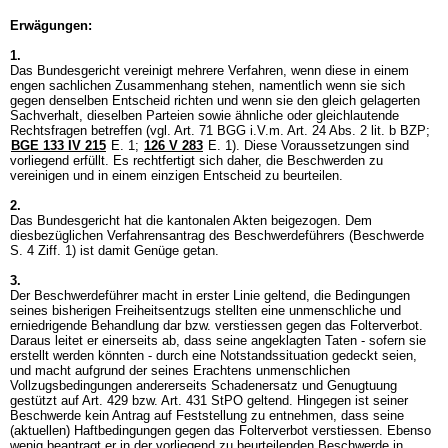
Erwägungen:
1.
Das Bundesgericht vereinigt mehrere Verfahren, wenn diese in einem
engen sachlichen Zusammenhang stehen, namentlich wenn sie sich
gegen denselben Entscheid richten und wenn sie den gleich gelagerten
Sachverhalt, dieselben Parteien sowie ähnliche oder gleichlautende
Rechtsfragen betreffen (vgl.
Art. 71 BGG
i.V.m.
Art. 24 Abs. 2 lit. b BZP
;
BGE 133 IV 215
E. 1;
126 V 283
E. 1). Diese Voraussetzungen sind
vorliegend erfüllt. Es rechtfertigt sich daher, die Beschwerden zu
vereinigen und in einem einzigen Entscheid zu beurteilen.
2.
Das Bundesgericht hat die kantonalen Akten beigezogen. Dem
diesbezüglichen Verfahrensantrag des Beschwerdeführers (Beschwerde
S. 4 Ziff. 1) ist damit Genüge getan.
3.
Der Beschwerdeführer macht in erster Linie geltend, die Bedingungen
seines bisherigen Freiheitsentzugs stellten eine unmenschliche und
erniedrigende Behandlung dar bzw. verstiessen gegen das Folterverbot.
Daraus leitet er einerseits ab, dass seine angeklagten Taten - sofern sie
erstellt werden könnten - durch eine Notstandssituation gedeckt seien,
und macht aufgrund der seines Erachtens unmenschlichen
Vollzugsbedingungen andererseits Schadenersatz und Genugtuung
gestützt auf Art. 429 bzw.
Art. 431 StPO
geltend. Hingegen ist seiner
Beschwerde kein Antrag auf Feststellung zu entnehmen, dass seine
(aktuellen) Haftbedingungen gegen das Folterverbot verstiessen. Ebenso
wenig beantragt er in der vorliegend zu beurteilenden Beschwerde in