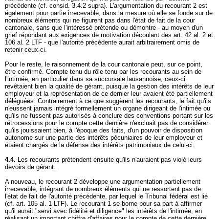
précédente (cf. consid. 3.4.2 supra). L'argumentation du recourant 2 est
également pour partie irrecevable, dans la mesure où elle se fonde sur de
nombreux éléments qui ne figurent pas dans l'état de fait de la cour
cantonale, sans que l'intéressé prétende ou démontre - au moyen d'un
grief répondant aux exigences de motivation découlant des art. 42 al. 2 et
106 al. 2 LTF - que l'autorité précédente aurait arbitrairement omis de
retenir ceux-ci.
Pour le reste, le raisonnement de la cour cantonale peut, sur ce point,
être confirmé. Compte tenu du rôle tenu par les recourants au sein de
l'intimée, en particulier dans sa succursale lausannoise, ceux-ci
revêtaient bien la qualité de gérant, puisque la gestion des intérêts de leur
employeur et la représentation de ce dernier leur avaient été partiellement
déléguées. Contrairement à ce que suggèrent les recourants, le fait qu'ils
n'eussent jamais intégré formellement un organe dirigeant de l'intimée ou
qu'ils ne fussent pas autorisés à conclure des conventions portant sur les
rétrocessions pour le compte cette dernière n'excluait pas de considérer
qu'ils jouissaient bien, à l'époque des faits, d'un pouvoir de disposition
autonome sur une partie des intérêts pécuniaires de leur employeur et
étaient chargés de la défense des intérêts patrimoniaux de celui-ci.
4.4.
Les recourants prétendent ensuite qu'ils n'auraient pas violé leurs
devoirs de gérant.
A nouveau, le recourant 2 développe une argumentation partiellement
irrecevable, intégrant de nombreux éléments qui ne ressortent pas de
l'état de fait de l'autorité précédente, par lequel le Tribunal fédéral est lié
(cf.
art. 105 al. 1 LTF
). Le recourant 1 se borne pour sa part à affirmer
qu'il aurait "servi avec fidélité et diligence" les intérêts de l'intimée, en
réalisant un important chiffre d'affaires pour le compte de cette dernière.