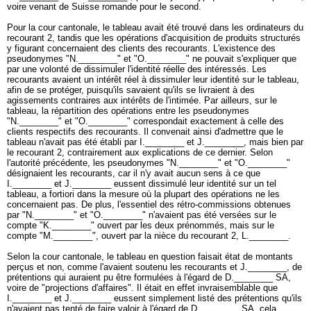
voire venant de Suisse romande pour le second.
Pour la cour cantonale, le tableau avait été trouvé dans les ordinateurs du
recourant 2, tandis que les opérations d'acquisition de produits structurés
y figurant concernaient des clients des recourants. L'existence des
pseudonymes "N.________" et "O.________" ne pouvait s'expliquer que
par une volonté de dissimuler l'identité réelle des intéressés. Les
recourants avaient un intérêt réel à dissimuler leur identité sur le tableau,
afin de se protéger, puisqu'ils savaient qu'ils se livraient à des
agissements contraires aux intérêts de l'intimée. Par ailleurs, sur le
tableau, la répartition des opérations entre les pseudonymes
"N.________" et "O.________" correspondait exactement à celle des
clients respectifs des recourants. Il convenait ainsi d'admettre que le
tableau n'avait pas été établi par I.________ et J.________, mais bien par
le recourant 2, contrairement aux explications de ce dernier. Selon
l'autorité précédente, les pseudonymes "N.________" et "O.________"
désignaient les recourants, car il n'y avait aucun sens à ce que
I.________ et J.________ eussent dissimulé leur identité sur un tel
tableau, a fortiori dans la mesure où la plupart des opérations ne les
concernaient pas. De plus, l'essentiel des rétro-commissions obtenues
par "N.________" et "O.________" n'avaient pas été versées sur le
compte "K.________" ouvert par les deux prénommés, mais sur le
compte "M.________", ouvert par la nièce du recourant 2, L.________.
Selon la cour cantonale, le tableau en question faisait état de montants
perçus et non, comme l'avaient soutenu les recourants et J.________, de
prétentions qui auraient pu être formulées à l'égard de D.________ SA,
voire de "projections d'affaires". Il était en effet invraisemblable que
I.________ et J.________ eussent simplement listé des prétentions qu'ils
n'avaient pas tenté de faire valoir à l'égard de D.________ SA, cela