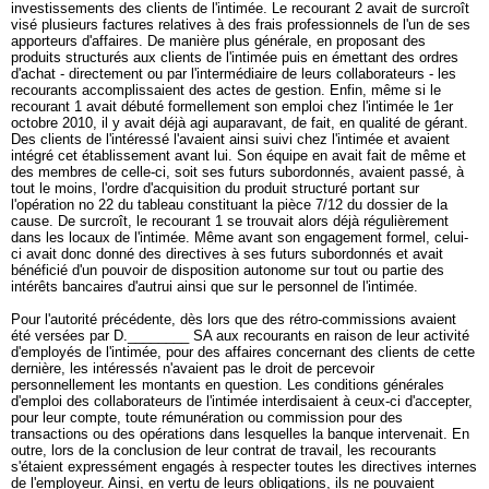
investissements des clients de l'intimée. Le recourant 2 avait de surcroît
visé plusieurs factures relatives à des frais professionnels de l'un de ses
apporteurs d'affaires. De manière plus générale, en proposant des
produits structurés aux clients de l'intimée puis en émettant des ordres
d'achat - directement ou par l'intermédiaire de leurs collaborateurs - les
recourants accomplissaient des actes de gestion. Enfin, même si le
recourant 1 avait débuté formellement son emploi chez l'intimée le 1er
octobre 2010, il y avait déjà agi auparavant, de fait, en qualité de gérant.
Des clients de l'intéressé l'avaient ainsi suivi chez l'intimée et avaient
intégré cet établissement avant lui. Son équipe en avait fait de même et
des membres de celle-ci, soit ses futurs subordonnés, avaient passé, à
tout le moins, l'ordre d'acquisition du produit structuré portant sur
l'opération no 22 du tableau constituant la pièce 7/12 du dossier de la
cause. De surcroît, le recourant 1 se trouvait alors déjà régulièrement
dans les locaux de l'intimée. Même avant son engagement formel, celui-
ci avait donc donné des directives à ses futurs subordonnés et avait
bénéficié d'un pouvoir de disposition autonome sur tout ou partie des
intérêts bancaires d'autrui ainsi que sur le personnel de l'intimée.
Pour l'autorité précédente, dès lors que des rétro-commissions avaient
été versées par D.________ SA aux recourants en raison de leur activité
d'employés de l'intimée, pour des affaires concernant des clients de cette
dernière, les intéressés n'avaient pas le droit de percevoir
personnellement les montants en question. Les conditions générales
d'emploi des collaborateurs de l'intimée interdisaient à ceux-ci d'accepter,
pour leur compte, toute rémunération ou commission pour des
transactions ou des opérations dans lesquelles la banque intervenait. En
outre, lors de la conclusion de leur contrat de travail, les recourants
s'étaient expressément engagés à respecter toutes les directives internes
de l'employeur. Ainsi, en vertu de leurs obligations, ils ne pouvaient