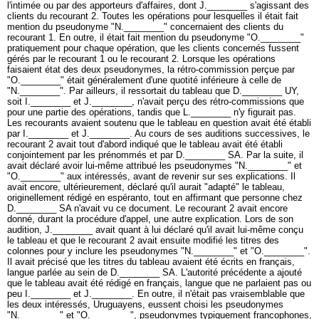
l'intimée ou par des apporteurs d'affaires, dont J.________ s'agissant des
clients du recourant 2. Toutes les opérations pour lesquelles il était fait
mention du pseudonyme "N.________" concernaient des clients du
recourant 1. En outre, il était fait mention du pseudonyme "O.________"
pratiquement pour chaque opération, que les clients concernés fussent
gérés par le recourant 1 ou le recourant 2. Lorsque les opérations
faisaient état des deux pseudonymes, la rétro-commission perçue par
"O.________" était généralement d'une quotité inférieure à celle de
"N.________". Par ailleurs, il ressortait du tableau que D.________ UY,
soit I.________ et J.________, n'avait perçu des rétro-commissions que
pour une partie des opérations, tandis que L.________ n'y figurait pas.
Les recourants avaient soutenu que le tableau en question avait été établi
par I.________ et J.________. Au cours de ses auditions successives, le
recourant 2 avait tout d'abord indiqué que le tableau avait été établi
conjointement par les prénommés et par D.________ SA. Par la suite, il
avait déclaré avoir lui-même attribué les pseudonymes "N.________" et
"O.________" aux intéressés, avant de revenir sur ses explications. Il
avait encore, ultérieurement, déclaré qu'il aurait "adapté" le tableau,
originellement rédigé en espéranto, tout en affirmant que personne chez
D.________ SA n'avait vu ce document. Le recourant 2 avait encore
donné, durant la procédure d'appel, une autre explication. Lors de son
audition, J.________ avait quant à lui déclaré qu'il avait lui-même conçu
le tableau et que le recourant 2 avait ensuite modifié les titres des
colonnes pour y inclure les pseudonymes "N.________" et "O.________".
Il avait précisé que les titres du tableau avaient été écrits en français,
langue parlée au sein de D.________ SA. L'autorité précédente a ajouté
que le tableau avait été rédigé en français, langue que ne parlaient pas ou
peu I.________ et J.________. En outre, il n'était pas vraisemblable que
les deux intéressés, Uruguayens, eussent choisi les pseudonymes
"N.________" et "O.________", pseudonymes typiquement francophones,