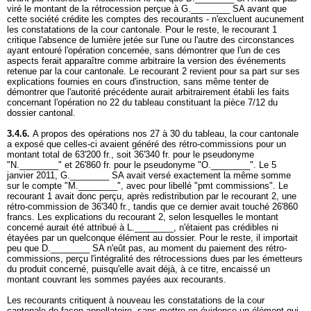
viré le montant de la rétrocession perçue à G.________ SA avant que
cette société crédite les comptes des recourants - n'excluent aucunement
les constatations de la cour cantonale. Pour le reste, le recourant 1
critique l'absence de lumière jetée sur l'une ou l'autre des circonstances
ayant entouré l'opération concernée, sans démontrer que l'un de ces
aspects ferait apparaître comme arbitraire la version des événements
retenue par la cour cantonale. Le recourant 2 revient pour sa part sur ses
explications fournies en cours d'instruction, sans même tenter de
démontrer que l'autorité précédente aurait arbitrairement établi les faits
concernant l'opération no 22 du tableau constituant la pièce 7/12 du
dossier cantonal.
3.4.6.
A propos des opérations nos 27 à 30 du tableau, la cour cantonale
a exposé que celles-ci avaient généré des rétro-commissions pour un
montant total de 63'200 fr., soit 36'340 fr. pour le pseudonyme
"N.________" et 26'860 fr. pour le pseudonyme "O.________". Le 5
janvier 2011, G.________ SA avait versé exactement la même somme
sur le compte "M.________", avec pour libellé "pmt commissions". Le
recourant 1 avait donc perçu, après redistribution par le recourant 2, une
rétro-commission de 36'340 fr., tandis que ce dernier avait touché 26'860
francs. Les explications du recourant 2, selon lesquelles le montant
concerné aurait été attribué à L.________, n'étaient pas crédibles ni
étayées par un quelconque élément au dossier. Pour le reste, il importait
peu que D.________ SA n'eût pas, au moment du paiement des rétro-
commissions, perçu l'intégralité des rétrocessions dues par les émetteurs
du produit concerné, puisqu'elle avait déjà, à ce titre, encaissé un
montant couvrant les sommes payées aux recourants.
Les recourants critiquent à nouveau les constatations de la cour
cantonale de façon appellatoire, sans mettre en évidence un élément qui