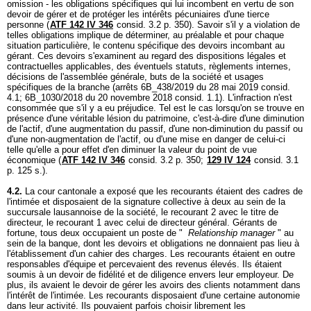
omission - les obligations spécifiques qui lui incombent en vertu de son
devoir de gérer et de protéger les intérêts pécuniaires d'une tierce
personne (
ATF 142 IV 346
consid. 3.2 p. 350). Savoir s'il y a violation de
telles obligations implique de déterminer, au préalable et pour chaque
situation particulière, le contenu spécifique des devoirs incombant au
gérant. Ces devoirs s'examinent au regard des dispositions légales et
contractuelles applicables, des éventuels statuts, règlements internes,
décisions de l'assemblée générale, buts de la société et usages
spécifiques de la branche (arrêts 6B_438/2019 du 28 mai 2019 consid.
4.1; 6B_1030/2018 du 20 novembre 2018 consid. 1.1). L'infraction n'est
consommée que s'il y a eu préjudice. Tel est le cas lorsqu'on se trouve en
présence d'une véritable lésion du patrimoine, c'est-à-dire d'une diminution
de l'actif, d'une augmentation du passif, d'une non-diminution du passif ou
d'une non-augmentation de l'actif, ou d'une mise en danger de celui-ci
telle qu'elle a pour effet d'en diminuer la valeur du point de vue
économique (
ATF 142 IV 346
consid. 3.2 p. 350;
129 IV 124
consid. 3.1
p. 125 s.).
4.2.
La cour cantonale a exposé que les recourants étaient des cadres de
l'intimée et disposaient de la signature collective à deux au sein de la
succursale lausannoise de la société, le recourant 2 avec le titre de
directeur, le recourant 1 avec celui de directeur général. Gérants de
fortune, tous deux occupaient un poste de "
Relationship manager
" au
sein de la banque, dont les devoirs et obligations ne donnaient pas lieu à
l'établissement d'un cahier des charges. Les recourants étaient en outre
responsables d'équipe et percevaient des revenus élevés. Ils étaient
soumis à un devoir de fidélité et de diligence envers leur employeur. De
plus, ils avaient le devoir de gérer les avoirs des clients notamment dans
l'intérêt de l'intimée. Les recourants disposaient d'une certaine autonomie
dans leur activité. Ils pouvaient parfois choisir librement les