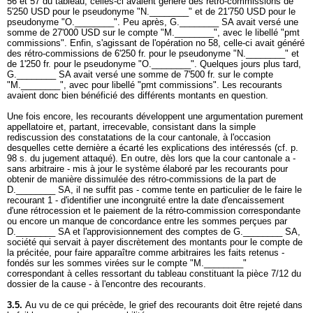
56 et 57 du tableau, celles-ci avaient généré des rétro-commissions de
5'250 USD pour le pseudonyme "N.________" et de 21'750 USD pour le
pseudonyme "O.________". Peu après, G.________ SA avait versé une
somme de 27'000 USD sur le compte "M.________", avec le libellé "pmt
commissions". Enfin, s'agissant de l'opération no 58, celle-ci avait généré
des rétro-commissions de 6'250 fr. pour le pseudonyme "N.________" et
de 1'250 fr. pour le pseudonyme "O.________". Quelques jours plus tard,
G.________ SA avait versé une somme de 7'500 fr. sur le compte
"M.________", avec pour libellé "pmt commissions". Les recourants
avaient donc bien bénéficié des différents montants en question.
Une fois encore, les recourants développent une argumentation purement
appellatoire et, partant, irrecevable, consistant dans la simple
rediscussion des constatations de la cour cantonale, à l'occasion
desquelles cette dernière a écarté les explications des intéressés (cf. p.
98 s. du jugement attaqué). En outre, dès lors que la cour cantonale a -
sans arbitraire - mis à jour le système élaboré par les recourants pour
obtenir de manière dissimulée des rétro-commissions de la part de
D.________ SA, il ne suffit pas - comme tente en particulier de le faire le
recourant 1 - d'identifier une incongruité entre la date d'encaissement
d'une rétrocession et le paiement de la rétro-commission correspondante
ou encore un manque de concordance entre les sommes perçues par
D.________ SA et l'approvisionnement des comptes de G.________ SA,
société qui servait à payer discrètement des montants pour le compte de
la précitée, pour faire apparaître comme arbitraires les faits retenus -
fondés sur les sommes virées sur le compte "M.________"
correspondant à celles ressortant du tableau constituant la pièce 7/12 du
dossier de la cause - à l'encontre des recourants.
3.5.
Au vu de ce qui précède, le grief des recourants doit être rejeté dans