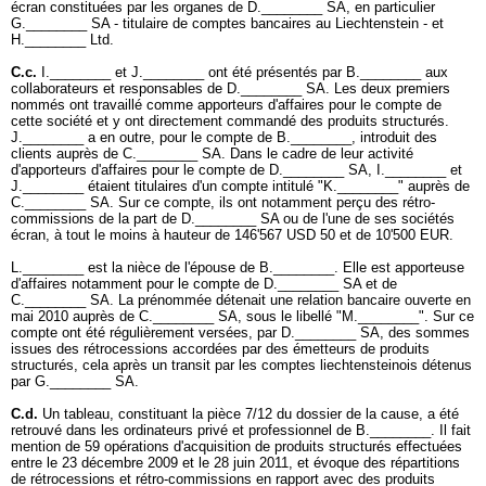
écran constituées par les organes de D.________ SA, en particulier
G.________ SA - titulaire de comptes bancaires au Liechtenstein - et
H.________ Ltd.
C.c.
I.________ et J.________ ont été présentés par B.________ aux
collaborateurs et responsables de D.________ SA. Les deux premiers
nommés ont travaillé comme apporteurs d'affaires pour le compte de
cette société et y ont directement commandé des produits structurés.
J.________ a en outre, pour le compte de B.________, introduit des
clients auprès de C.________ SA. Dans le cadre de leur activité
d'apporteurs d'affaires pour le compte de D.________ SA, I.________ et
J.________ étaient titulaires d'un compte intitulé "K.________" auprès de
C.________ SA. Sur ce compte, ils ont notamment perçu des rétro-
commissions de la part de D.________ SA ou de l'une de ses sociétés
écran, à tout le moins à hauteur de 146'567 USD 50 et de 10'500 EUR.
L.________ est la nièce de l'épouse de B.________. Elle est apporteuse
d'affaires notamment pour le compte de D.________ SA et de
C.________ SA. La prénommée détenait une relation bancaire ouverte en
mai 2010 auprès de C.________ SA, sous le libellé "M.________". Sur ce
compte ont été régulièrement versées, par D.________ SA, des sommes
issues des rétrocessions accordées par des émetteurs de produits
structurés, cela après un transit par les comptes liechtensteinois détenus
par G.________ SA.
C.d.
Un tableau, constituant la pièce 7/12 du dossier de la cause, a été
retrouvé dans les ordinateurs privé et professionnel de B.________. Il fait
mention de 59 opérations d'acquisition de produits structurés effectuées
entre le 23 décembre 2009 et le 28 juin 2011, et évoque des répartitions
de rétrocessions et rétro-commissions en rapport avec des produits