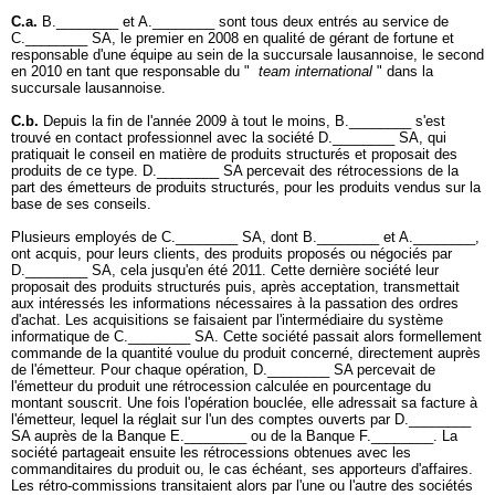
C.a.
B.________ et A.________ sont tous deux entrés au service de
C.________ SA, le premier en 2008 en qualité de gérant de fortune et
responsable d'une équipe au sein de la succursale lausannoise, le second
en 2010 en tant que responsable du "
team international
" dans la
succursale lausannoise.
C.b.
Depuis la fin de l'année 2009 à tout le moins, B.________ s'est
trouvé en contact professionnel avec la société D.________ SA, qui
pratiquait le conseil en matière de produits structurés et proposait des
produits de ce type. D.________ SA percevait des rétrocessions de la
part des émetteurs de produits structurés, pour les produits vendus sur la
base de ses conseils.
Plusieurs employés de C.________ SA, dont B.________ et A.________,
ont acquis, pour leurs clients, des produits proposés ou négociés par
D.________ SA, cela jusqu'en été 2011. Cette dernière société leur
proposait des produits structurés puis, après acceptation, transmettait
aux intéressés les informations nécessaires à la passation des ordres
d'achat. Les acquisitions se faisaient par l'intermédiaire du système
informatique de C.________ SA. Cette société passait alors formellement
commande de la quantité voulue du produit concerné, directement auprès
de l'émetteur. Pour chaque opération, D.________ SA percevait de
l'émetteur du produit une rétrocession calculée en pourcentage du
montant souscrit. Une fois l'opération bouclée, elle adressait sa facture à
l'émetteur, lequel la réglait sur l'un des comptes ouverts par D.________
SA auprès de la Banque E.________ ou de la Banque F.________. La
société partageait ensuite les rétrocessions obtenues avec les
commanditaires du produit ou, le cas échéant, ses apporteurs d'affaires.
Les rétro-commissions transitaient alors par l'une ou l'autre des sociétés