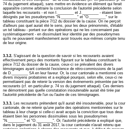
74 du jugement attaqué), sans mettre en évidence un élément qui ferait
apparaître comme arbitraire la conclusion de l'autorité précédente selon
laquelle les recourants - et non I.________ et J.________ - étaient bien
désignés par les pseudonymes "N.________" et "O.________" sur le
tableau constituant la pièce 7/12 du dossier de la cause. On ne perçoit
d'ailleurs pas quel aurait été le sens, pour les deux prénommés, d'établir
un tel tableau - portant sur des opérations qui ne les concernaient pas
systématiquement - en dissimulant leur identité par des pseudonymes
qu'ils ne pouvaient manifestement avoir trouvés eux-mêmes compte tenu
de leur origine.
3.3.2.
S'agissant de la question de savoir si les recourants avaient
effectivement perçu des montants figurant sur le tableau constituant la
pièce 7/12 du dossier de la cause, ceux-ci se prévalent des divers
témoignages ayant contesté l'existence de rétro-commissions de la part
de D.________ SA en leur faveur. Or, la cour cantonale a mentionné ces
divers moyens probatoires et a expliqué pourquoi, selon elle, ceux-ci ne
permettaient pas de retenir la version des événements présentée par les
recourants (cf. en particulier p. 74 ss du jugement attaqué). Ces derniers
ne démontrent pas quelle constatation insoutenable aurait été tirée par
l'autorité précédente de l'un ou l'autre de ces témoignages.
3.3.3.
Les recourants prétendent qu'il aurait été insoutenable, pour la cour
cantonale, de ne retenir qu'une partie des opérations mentionnées sur le
tableau à leur charge si celle-ci avait acquis la conviction que tous deux
étaient bien les personnes dissimulées sous les pseudonymes
"N.________" et "O.________". Or, l'autorité précédente a expliqué que,
dans le jugement du 31 août 2017, la cour cantonale n'avait retenu que