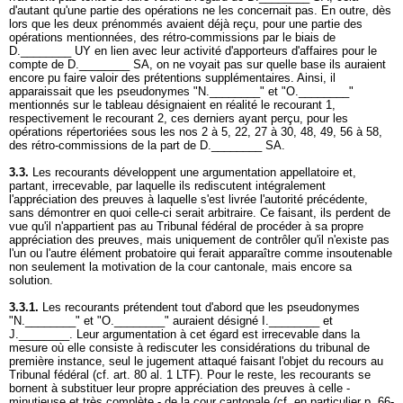
d'autant qu'une partie des opérations ne les concernait pas. En outre, dès
lors que les deux prénommés avaient déjà reçu, pour une partie des
opérations mentionnées, des rétro-commissions par le biais de
D.________ UY en lien avec leur activité d'apporteurs d'affaires pour le
compte de D.________ SA, on ne voyait pas sur quelle base ils auraient
encore pu faire valoir des prétentions supplémentaires. Ainsi, il
apparaissait que les pseudonymes "N.________" et "O.________"
mentionnés sur le tableau désignaient en réalité le recourant 1,
respectivement le recourant 2, ces derniers ayant perçu, pour les
opérations répertoriées sous les nos 2 à 5, 22, 27 à 30, 48, 49, 56 à 58,
des rétro-commissions de la part de D.________ SA.
3.3.
Les recourants développent une argumentation appellatoire et,
partant, irrecevable, par laquelle ils rediscutent intégralement
l'appréciation des preuves à laquelle s'est livrée l'autorité précédente,
sans démontrer en quoi celle-ci serait arbitraire. Ce faisant, ils perdent de
vue qu'il n'appartient pas au Tribunal fédéral de procéder à sa propre
appréciation des preuves, mais uniquement de contrôler qu'il n'existe pas
l'un ou l'autre élément probatoire qui ferait apparaître comme insoutenable
non seulement la motivation de la cour cantonale, mais encore sa
solution.
3.3.1.
Les recourants prétendent tout d'abord que les pseudonymes
"N.________" et "O.________" auraient désigné I.________ et
J.________. Leur argumentation à cet égard est irrecevable dans la
mesure où elle consiste à rediscuter les considérations du tribunal de
première instance, seul le jugement attaqué faisant l'objet du recours au
Tribunal fédéral (cf.
art. 80 al. 1 LTF
). Pour le reste, les recourants se
bornent à substituer leur propre appréciation des preuves à celle -
minutieuse et très complète - de la cour cantonale (cf. en particulier p. 66-