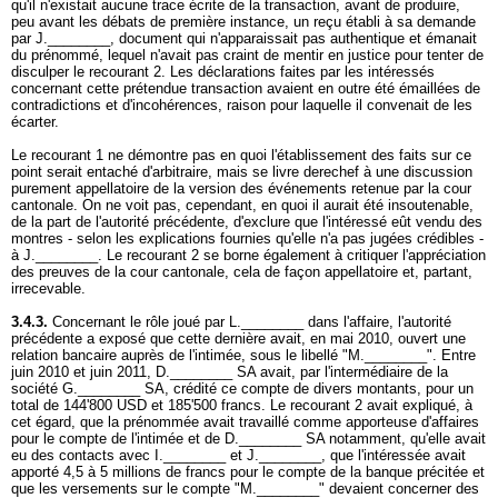
qu'il n'existait aucune trace écrite de la transaction, avant de produire,
peu avant les débats de première instance, un reçu établi à sa demande
par J.________, document qui n'apparaissait pas authentique et émanait
du prénommé, lequel n'avait pas craint de mentir en justice pour tenter de
disculper le recourant 2. Les déclarations faites par les intéressés
concernant cette prétendue transaction avaient en outre été émaillées de
contradictions et d'incohérences, raison pour laquelle il convenait de les
écarter.
Le recourant 1 ne démontre pas en quoi l'établissement des faits sur ce
point serait entaché d'arbitraire, mais se livre derechef à une discussion
purement appellatoire de la version des événements retenue par la cour
cantonale. On ne voit pas, cependant, en quoi il aurait été insoutenable,
de la part de l'autorité précédente, d'exclure que l'intéressé eût vendu des
montres - selon les explications fournies qu'elle n'a pas jugées crédibles -
à J.________. Le recourant 2 se borne également à critiquer l'appréciation
des preuves de la cour cantonale, cela de façon appellatoire et, partant,
irrecevable.
3.4.3.
Concernant le rôle joué par L.________ dans l'affaire, l'autorité
précédente a exposé que cette dernière avait, en mai 2010, ouvert une
relation bancaire auprès de l'intimée, sous le libellé "M.________". Entre
juin 2010 et juin 2011, D.________ SA avait, par l'intermédiaire de la
société G.________ SA, crédité ce compte de divers montants, pour un
total de 144'800 USD et 185'500 francs. Le recourant 2 avait expliqué, à
cet égard, que la prénommée avait travaillé comme apporteuse d'affaires
pour le compte de l'intimée et de D.________ SA notamment, qu'elle avait
eu des contacts avec I.________ et J.________, que l'intéressée avait
apporté 4,5 à 5 millions de francs pour le compte de la banque précitée et
que les versements sur le compte "M.________" devaient concerner des