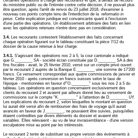
certaines opérations à charge des recourants et que, à défaut de recours
du ministère public ou de l'intimée contre cette décision, il ne pouvait plus
être question, après l'arrêt de renvoi du 23 juillet 2018, d'examiner à
nouveau ces points compte tenu de l'interdiction de la
reformatio in
peius
. Cette explication juridique est convaincante quant à l'exclusion
d'une partie des opérations. Un établissement arbitraire des faits en lien
avec les opérations retenues n'entre donc pas en considération.
3.4.
Les recourants contestent l'établissement des faits concernant
chaque opération figurant sur le tableau constituant la pièce 7/12 du
dossier de la cause retenue à leur charge.
3.4.1.
S'agissant des opérations nos 2 à 5, la cour cantonale a indiqué
que G.________ SA - société écran constituée par D.________ SA à des
fins fiscales - avait, le 25 février 2010, versé sur un compte privé ouvert
par le recourant 2 auprès de la Banque E.________ une somme de 17'200
francs. Ce versement correspondait aux quatre commissions de janvier et
février 2010 - après conversion en francs suisses selon le taux de
l'époque - mentionnées en faveur d'"O.________" sous les nos 2 à 5 du
tableau. Les opérations en question concernaient exclusivement des
clients du recourant 2 et avaient par ailleurs donné lieu au versement de
commissions sur le compte "K.________" à l'attention de D.________ UY.
Les explications du recourant 2, selon lesquelles le montant en question
lui aurait été versé afin de rembourser des frais de voyage qu'il aurait
avancés en faveur de J.________, ne pouvaient être suivies, puisqu'elles
étaient contredites par divers éléments du dossier et avaient été
variables. Elles relevaient - au vu de leur invraisemblance - d'une version
exculpatoire mise au point par les intéressés.
Le recourant 2 tente de substituer sa propre version des événements à