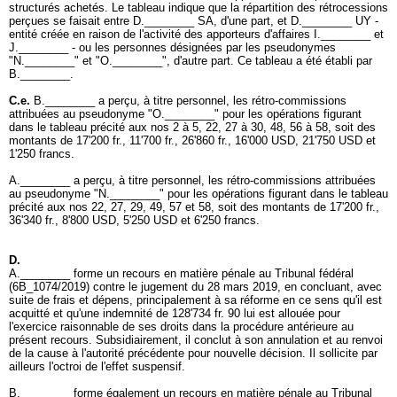
structurés achetés. Le tableau indique que la répartition des rétrocessions
perçues se faisait entre D.________ SA, d'une part, et D.________ UY -
entité créée en raison de l'activité des apporteurs d'affaires I.________ et
J.________ - ou les personnes désignées par les pseudonymes
"N.________" et "O.________", d'autre part. Ce tableau a été établi par
B.________.
C.e.
B.________ a perçu, à titre personnel, les rétro-commissions
attribuées au pseudonyme "O.________" pour les opérations figurant
dans le tableau précité aux nos 2 à 5, 22, 27 à 30, 48, 56 à 58, soit des
montants de 17'200 fr., 11'700 fr., 26'860 fr., 16'000 USD, 21'750 USD et
1'250 francs.
A.________ a perçu, à titre personnel, les rétro-commissions attribuées
au pseudonyme "N.________" pour les opérations figurant dans le tableau
précité aux nos 22, 27, 29, 49, 57 et 58, soit des montants de 17'200 fr.,
36'340 fr., 8'800 USD, 5'250 USD et 6'250 francs.
D.
A.________ forme un recours en matière pénale au Tribunal fédéral
(6B_1074/2019) contre le jugement du 28 mars 2019, en concluant, avec
suite de frais et dépens, principalement à sa réforme en ce sens qu'il est
acquitté et qu'une indemnité de 128'734 fr. 90 lui est allouée pour
l'exercice raisonnable de ses droits dans la procédure antérieure au
présent recours. Subsidiairement, il conclut à son annulation et au renvoi
de la cause à l'autorité précédente pour nouvelle décision. Il sollicite par
ailleurs l'octroi de l'effet suspensif.
B.________ forme également un recours en matière pénale au Tribunal