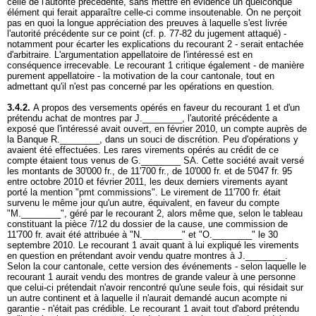
celle de l'autorité précédente, sans mettre en évidence un quelconque
élément qui ferait apparaître celle-ci comme insoutenable. On ne perçoit
pas en quoi la longue appréciation des preuves à laquelle s'est livrée
l'autorité précédente sur ce point (cf. p. 77-82 du jugement attaqué) -
notamment pour écarter les explications du recourant 2 - serait entachée
d'arbitraire. L'argumentation appellatoire de l'intéressé est en
conséquence irrecevable. Le recourant 1 critique également - de manière
purement appellatoire - la motivation de la cour cantonale, tout en
admettant qu'il n'est pas concerné par les opérations en question.
3.4.2.
A propos des versements opérés en faveur du recourant 1 et d'un
prétendu achat de montres par J.________, l'autorité précédente a
exposé que l'intéressé avait ouvert, en février 2010, un compte auprès de
la Banque R.________, dans un souci de discrétion. Peu d'opérations y
avaient été effectuées. Les rares virements opérés au crédit de ce
compte étaient tous venus de G.________ SA. Cette société avait versé
les montants de 30'000 fr., de 11'700 fr., de 10'000 fr. et de 5'047 fr. 95
entre octobre 2010 et février 2011, les deux derniers virements ayant
porté la mention "pmt commissions". Le virement de 11'700 fr. était
survenu le même jour qu'un autre, équivalent, en faveur du compte
"M.________", géré par le recourant 2, alors même que, selon le tableau
constituant la pièce 7/12 du dossier de la cause, une commission de
11'700 fr. avait été attribuée à "N.________" et "O.________" le 30
septembre 2010. Le recourant 1 avait quant à lui expliqué les virements
en question en prétendant avoir vendu quatre montres à J.________.
Selon la cour cantonale, cette version des événements - selon laquelle le
recourant 1 aurait vendu des montres de grande valeur à une personne
que celui-ci prétendait n'avoir rencontré qu'une seule fois, qui résidait sur
un autre continent et à laquelle il n'aurait demandé aucun acompte ni
garantie - n'était pas crédible. Le recourant 1 avait tout d'abord prétendu