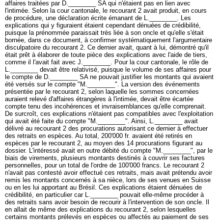
affaires traitées par D.________ SA qui n'étaient pas en lien avec
l'intimée. Selon la cour cantonale, le recourant 2 avait produit, en cours
de procédure, une déclaration écrite émanant de L.________. Les
explications qui y figuraient étaient cependant dénuées de crédibilité,
puisque la prénommée paraissait très liée à son oncle et qu'elle s'était
bornée, dans ce document, à confirmer systématiquement l'argumentaire
disculpatoire du recourant 2. Ce dernier avait, quant à lui, démontré qu'il
était prêt à élaborer de toute pièce des explications avec l'aide de tiers,
comme il l'avait fait avec J.________. Pour la cour cantonale, le rôle de
L.________ devait être relativisé, puisque le volume de ses affaires pour
le compte de D.________ SA ne pouvait justifier les montants qui avaient
été versés sur le compte "M.________". La version des événements
présentée par le recourant 2, selon laquelle les sommes concernées
auraient relevé d'affaires étrangères à l'intimée, devait être écartée
compte tenu des incohérences et invraisemblances qu'elle comprenait.
De surcroît, ces explications n'étaient pas compatibles avec l'exploitation
qui avait été faite du compte "M.________". Ainsi, L.________ avait
délivré au recourant 2 des procurations autorisant ce dernier à effectuer
des retraits en espèces. Au total, 200'000 fr. avaient été retirés en
espèces par le recourant 2, au moyen des 14 procurations figurant au
dossier. L'intéressé avait en outre débité du compte "M.________", par le
biais de virements, plusieurs montants destinés à couvrir ses factures
personnelles, pour un total de l'ordre de 100'000 francs. Le recourant 2
n'avait pas contesté avoir effectué ces retraits, mais avait prétendu avoir
remis les montants concernés à sa nièce, lors de ses venues en Suisse
ou en les lui apportant au Brésil. Ces explications étaient dénuées de
crédibilité, en particulier car L.________ pouvait elle-même procéder à
des retraits sans avoir besoin de recourir à l'intervention de son oncle. Il
en allait de même des explications du recourant 2, selon lesquelles
certains montants prélevés en espèces ou affectés au paiement de ses