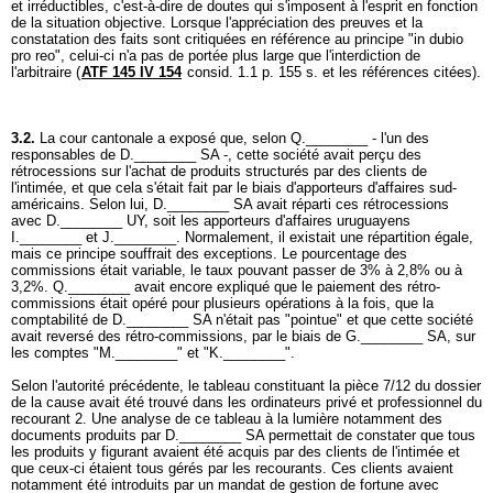
et irréductibles, c'est-à-dire de doutes qui s'imposent à l'esprit en fonction
de la situation objective. Lorsque l'appréciation des preuves et la
constatation des faits sont critiquées en référence au principe "in dubio
pro reo", celui-ci n'a pas de portée plus large que l'interdiction de
l'arbitraire (
ATF 145 IV 154
consid. 1.1 p. 155 s. et les références citées).
3.2.
La cour cantonale a exposé que, selon Q.________ - l'un des
responsables de D.________ SA -, cette société avait perçu des
rétrocessions sur l'achat de produits structurés par des clients de
l'intimée, et que cela s'était fait par le biais d'apporteurs d'affaires sud-
américains. Selon lui, D.________ SA avait réparti ces rétrocessions
avec D.________ UY, soit les apporteurs d'affaires uruguayens
I.________ et J.________. Normalement, il existait une répartition égale,
mais ce principe souffrait des exceptions. Le pourcentage des
commissions était variable, le taux pouvant passer de 3% à 2,8% ou à
3,2%. Q.________ avait encore expliqué que le paiement des rétro-
commissions était opéré pour plusieurs opérations à la fois, que la
comptabilité de D.________ SA n'était pas "pointue" et que cette société
avait reversé des rétro-commissions, par le biais de G.________ SA, sur
les comptes "M.________" et "K.________".
Selon l'autorité précédente, le tableau constituant la pièce 7/12 du dossier
de la cause avait été trouvé dans les ordinateurs privé et professionnel du
recourant 2. Une analyse de ce tableau à la lumière notamment des
documents produits par D.________ SA permettait de constater que tous
les produits y figurant avaient été acquis par des clients de l'intimée et
que ceux-ci étaient tous gérés par les recourants. Ces clients avaient
notamment été introduits par un mandat de gestion de fortune avec