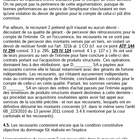
On ne perçoit pas la pertinence de cette argumentation, puisque de
bonnes performances au service de l'employeur n'excluraient en rien
qu'une violation du devoir de gestion pour le compte de celui-ci pût être
commise.
Par ailleurs, le recourant 2 prétend qu'il n'aurait eu aucun devoir -
découlant de sa qualité de gérant - de percevoir des rétrocessions pour le
compte de l'intimée. Or, en l'occurrence, les recourants ne se sont pas
contentés de percevoir des montants versés par un tiers, en violant un
devoir de restituer fondé sur l'
art. 321b al. 1 CO
(cf. sur ce point
ATF 144
IV 294
consid. 3.1 p. 295;
129 IV 124
consid. 4.1 p. 127 s.). Ils ont usé
de leurs pouvoirs au sein de l'intimée pour faire conclure à celle-ci des
contrats portant sur l'acquisition de produits structurés. Ces opérations
donnaient lieu à des rétributions, que D.________ SA a payées aux
recourants comme elle le faisait notamment avec des gérants de fortune
indépendants. Les recourants, qui n'étaient aucunement indépendants
mais au contraire employés de l'intimée, concluaient des contrats pour le
compte de celle-ci en cette qualité. Partant, les sommes versées par
D.________ SA en raison des ordres d'achat passés par l'intimée auprès
des émetteurs de produits structurés étaient destinées à cette dernière -
qui procédait aux acquisitions souhaitées après avoir fait appel aux
services de la société précitée - et non aux recourants, lesquels ont en
définitive détourné les montants concernés (cf. dans le même sens l'arrêt
6B_223/2010 du 13 janvier 2011 consid. 3.4.6 mentionné par la cour
cantonale et les recourants).
4.5.
Les recourants contestent encore que la condition constitutive
objective du dommage fût réalisée en l'espèce.