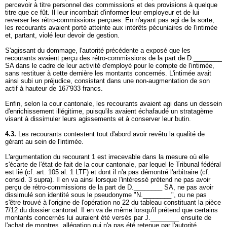
percevoir à titre personnel des commissions et des provisions à quelque
titre que ce fût. Il leur incombait d'informer leur employeur et de lui
reverser les rétro-commissions perçues. En n'ayant pas agi de la sorte,
les recourants avaient porté atteinte aux intérêts pécuniaires de l'intimée
et, partant, violé leur devoir de gestion.
S'agissant du dommage, l'autorité précédente a exposé que les
recourants avaient perçu des rétro-commissions de la part de D.________
SA dans le cadre de leur activité d'employé pour le compte de l'intimée,
sans restituer à cette dernière les montants concernés. L'intimée avait
ainsi subi un préjudice, consistant dans une non-augmentation de son
actif à hauteur de 167'933 francs.
Enfin, selon la cour cantonale, les recourants avaient agi dans un dessein
d'enrichissement illégitime, puisqu'ils avaient échafaudé un stratagème
visant à dissimuler leurs agissements et à conserver leur butin.
4.3.
Les recourants contestent tout d'abord avoir revêtu la qualité de
gérant au sein de l'intimée.
L'argumentation du recourant 1 est irrecevable dans la mesure où elle
s'écarte de l'état de fait de la cour cantonale, par lequel le Tribunal fédéral
est lié (cf.
art. 105 al. 1 LTF
) et dont il n'a pas démontré l'arbitraire (cf.
consid. 3 supra). Il en va ainsi lorsque l'intéressé prétend ne pas avoir
perçu de rétro-commissions de la part de D.________ SA, ne pas avoir
dissimulé son identité sous le pseudonyme "N.________", ou ne pas
s'être trouvé à l'origine de l'opération no 22 du tableau constituant la pièce
7/12 du dossier cantonal. Il en va de même lorsqu'il prétend que certains
montants concernés lui auraient été versés par J.________ ensuite de
l'achat de montres, allégation qui n'a pas été retenue par l'autorité