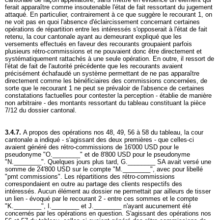
ferait apparaître comme insoutenable l'état de fait ressortant du jugement
attaqué. En particulier, contrairement à ce que suggère le recourant 1, on
ne voit pas en quoi l'absence d'éclaircissement concernant certaines
opérations de répartition entre les intéressés s'opposerait à l'état de fait
retenu, la cour cantonale ayant au demeurant expliqué que les
versements effectués en faveur des recourants groupaient parfois
plusieurs rétro-commissions et ne pouvaient donc être directement et
systématiquement rattachés à une seule opération. En outre, il ressort de
l'état de fait de l'autorité précédente que les recourants avaient
précisément échafaudé un système permettant de ne pas apparaître
directement comme les bénéficiaires des commissions concernées, de
sorte que le recourant 1 ne peut se prévaloir de l'absence de certaines
constatations factuelles pour contester la perception - établie de manière
non arbitraire - des montants ressortant du tableau constituant la pièce
7/12 du dossier cantonal.
3.4.7.
A propos des opérations nos 48, 49, 56 à 58 du tableau, la cour
cantonale a indiqué - s'agissant des deux premières - que celles-ci
avaient généré des rétro-commissions de 16'000 USD pour le
pseudonyme "O.________" et de 8'800 USD pour le pseudonyme
"N.________". Quelques jours plus tard, G.________ SA avait versé une
somme de 24'800 USD sur le compte "M.________", avec pour libellé
"pmt commissions". Les répartitions des rétro-commissions
correspondaient en outre au partage des clients respectifs des
intéressés. Aucun élément au dossier ne permettait par ailleurs de tisser
un lien - évoqué par le recourant 2 - entre ces sommes et le compte
"K.________", I.________ et J.________ n'ayant aucunement été
concernés par les opérations en question. S'agissant des opérations nos