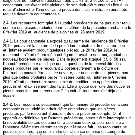
exigences de motivation découlant des art. 42 al. 2 et 106 al. 2 LTF -
concernant une éventuelle violation de son droit d'être entendu liée à un
refus d'administrer l'une ou l'autre preuve dont l'administration aurait été
requise devant la cour cantonale.
2.4.
Les recourants font grief à l'autorité précédente de ne pas avoir tenu
compte des pièces produites entre la clôture de la procédure probatoire le
6 février 2019 et l'audience de plaidoiries du 28 mars 2019.
2.4.1.
La cour cantonale a exposé qu'au terme de l'audience du 6 février
2019, peu avant la clôture de la procédure probatoire, le ministère public
et l'intimée avaient produit quelques pièces. Le 20 février 2019, le
recourant 2 s'était déterminé à cet égard et avait, à son tour, produit un
nouveau bordereau de pièces. Dans le jugement attaqué (cf. p. 58 ss),
l'autorité précédente a indiqué que la question de la recevabilité des
pièces produites par le recourant 2 postérieurement à la clôture de
l'instruction pouvait être laissée ouverte, car aucune de ces pièces, non
plus que celles produites par le ministère public ou l'intimée le 6 février
2019, n'était pertinente ni susceptible de modifier son appréciation des
preuves et l'établissement des faits. Elle a ajouté que l'une des nouvelles
pièces produites par le recourant 2 figurait de toute manière déjà au
dossier.
2.4.2.
Les recourants soutiennent que la manière de procéder de la cour
cantonale aurait violé leur droit d'être entendus et que les pièces
produites par le recourant 2 auraient dû être prises en compte. Or, il
apparaît en définitive que l'autorité précédente, après s'être interrogée sur
la recevabilité de ces documents, a apprécié ceux-ci, pour conclure à
l'absence d'éléments déterminants pour l'état de fait. Les recourants ne
peuvent, dès lors, que se plaindre de l'absence de prise en compte de