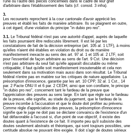
l'une ou l'autre des pièces concernées dans le cadre de leur grief
d'arbitraire dans l'établissement des faits (cf. consid. 3 infra).
3.
Les recourants reprochent à la cour cantonale d'avoir apprécié les
preuves et établi les faits de manière arbitraire. Ils se plaignent en outre,
à cet égard, d'une violation du principe "in dubio pro reo".
3.1.
Le Tribunal fédéral n'est pas une autorité d'appel, auprès de laquelle
les faits pourraient être rediscutés librement. Il est lié par les
constatations de fait de la décision entreprise (
art. 105 al. 1 LTF
), à moins
qu'elles n'aient été établies en violation du droit ou de manière
manifestement inexacte au sens des art. 97 al. 1 et 105 al. 2 LTF, soit
pour l'essentiel de façon arbitraire au sens de l'
art. 9 Cst.
Une décision
n'est pas arbitraire du seul fait qu'elle apparaît discutable ou même
critiquable; il faut qu'elle soit manifestement insoutenable et cela non
seulement dans sa motivation mais aussi dans son résultat. Le Tribunal
fédéral n'entre pas en matière sur les critiques de nature appellatoire. La
présomption d'innocence, garantie par les
art. 10 CPP
, 32 al. 1 Cst., 14
par. 2 Pacte ONU II et 6 par. 2 CEDH, ainsi que son corollaire, le principe
"in dubio pro reo", concernent tant le fardeau de la preuve que
l'appréciation des preuves au sens large. En tant que règle sur le fardeau
de la preuve, elle signifie, au stade du jugement, que le fardeau de la
preuve incombe à l'accusation et que le doute doit profiter au prévenu.
Comme règle d'appréciation des preuves, la présomption d'innocence
signifie que le juge ne doit pas se déclarer convaincu de l'existence d'un
fait défavorable à l'accusé si, d'un point de vue objectif, il existe des
doutes quant à l'existence de ce fait. Il importe peu qu'il subsiste des
doutes seulement abstraits et théoriques, qui sont toujours possibles, une
certitude absolue ne pouvant être exigée. Il doit s'agir de doutes sérieux