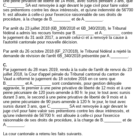
une peine privative de liberté de 14 mois, avec sursis pendant 3 ans, que
C.________ SA est renvoyée à agir devant le juge civil pour faire valoir
ses prétentions contre les deux intéressés, et qu'une indemnité de 56'700
fr. est allouée à celle-ci pour l'exercice raisonnable de ses droits de
procédure, à la charge de B.________ et de A.________.
Par arrêt du 23 juillet 2018 (6B_308/2018 et 6B_340/2018), le Tribunal
fédéral a admis les recours formés par B.________ et A.________ contre
le jugement du 31 août 2017, a annulé celui-ci et a renvoyé la cause à
l'autorité cantonale pour nouvelle décision.
Par arrêt du 26 octobre 2018 (6F_27/2018), le Tribunal fédéral a rejeté la
demande de révision de l'arrêt 6B_340/2018 présentée par A.________.
C.
Par jugement du 28 mars 2019, rendu à la suite de l'arrêt de renvoi du 23
juillet 2018, la Cour d'appel pénale du Tribunal cantonal du canton de
Vaud a réformé le jugement du 18 octobre 2016 en ce sens que
B.________ et A.________ sont condamnés, pour gestion déloyale
aggravée, le premier à une peine privative de liberté de 12 mois et à une
peine pécuniaire de 120 jours-amende à 80 fr. le jour, le tout avec sursis
durant 3 ans, le second à une peine privative de liberté de 9 mois et à
une peine pécuniaire de 90 jours-amende à 120 fr. le jour, le tout avec
sursis durant 3 ans, que C.________ SA est renvoyée à agir devant le
juge civil pour faire valoir ses prétentions contre les deux intéressés, et
qu'une indemnité de 56'700 fr. est allouée à celle-ci pour l'exercice
raisonnable de ses droits de procédure, à la charge de B.________ et de
A.________.
La cour cantonale a retenu les faits suivants.