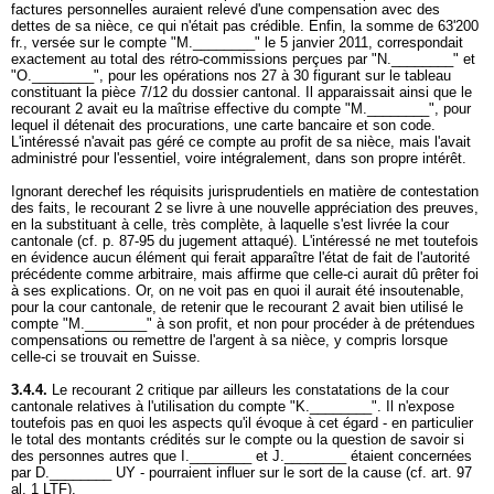
factures personnelles auraient relevé d'une compensation avec des
dettes de sa nièce, ce qui n'était pas crédible. Enfin, la somme de 63'200
fr., versée sur le compte "M.________" le 5 janvier 2011, correspondait
exactement au total des rétro-commissions perçues par "N.________" et
"O.________", pour les opérations nos 27 à 30 figurant sur le tableau
constituant la pièce 7/12 du dossier cantonal. Il apparaissait ainsi que le
recourant 2 avait eu la maîtrise effective du compte "M.________", pour
lequel il détenait des procurations, une carte bancaire et son code.
L'intéressé n'avait pas géré ce compte au profit de sa nièce, mais l'avait
administré pour l'essentiel, voire intégralement, dans son propre intérêt.
Ignorant derechef les réquisits jurisprudentiels en matière de contestation
des faits, le recourant 2 se livre à une nouvelle appréciation des preuves,
en la substituant à celle, très complète, à laquelle s'est livrée la cour
cantonale (cf. p. 87-95 du jugement attaqué). L'intéressé ne met toutefois
en évidence aucun élément qui ferait apparaître l'état de fait de l'autorité
précédente comme arbitraire, mais affirme que celle-ci aurait dû prêter foi
à ses explications. Or, on ne voit pas en quoi il aurait été insoutenable,
pour la cour cantonale, de retenir que le recourant 2 avait bien utilisé le
compte "M.________" à son profit, et non pour procéder à de prétendues
compensations ou remettre de l'argent à sa nièce, y compris lorsque
celle-ci se trouvait en Suisse.
3.4.4.
Le recourant 2 critique par ailleurs les constatations de la cour
cantonale relatives à l'utilisation du compte "K.________". Il n'expose
toutefois pas en quoi les aspects qu'il évoque à cet égard - en particulier
le total des montants crédités sur le compte ou la question de savoir si
des personnes autres que I.________ et J.________ étaient concernées
par D.________ UY - pourraient influer sur le sort de la cause (cf.
art. 97
al. 1 LTF
).