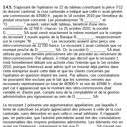
3.4.5.
S'agissant de l'opération no 22 du tableau constituant la pièce 7/12
du dossier cantonal, la cour cantonale a indiqué que celle-ci avait généré
une commission de 43'680 fr., payée le 14 octobre 2010 par l'émetteur du
produit structuré concerné. Les pseudonymes "N.________" et
"O.________" avaient, selon ledit tableau, bénéficié d'une rétro-
commission de 11'700 fr. chacun. Le 25 octobre 2010, la société
G.________ SA avait versé exactement le même montant sur le compte
du recourant 1 ouvert auprès de la Banque R.________, respectivement
sur le compte "M.________". Les recourants avaient ainsi perçu une
rétro-commission de 11'700 francs. Le recourant 1 avait contesté que ce
montant provînt de D.________ SA. Or, la société G.________ SA était
utilisée par cette dernière précisément afin de procéder au versement de
rétro-commissions. Par ailleurs, il n'était pas décisif que le recourant 1
n'eût formellement débuté son activité chez l'intimée que le 1er octobre
2010, puisque l'intéressé avait admis qu'il se trouvait déjà parfois dans
cette entreprise avant cette date et que les clients concernés par
l'opération en question étaient les siens. Par ailleurs, ces constatations
ne pouvaient être exclues par le fait que les sommes versées aux
recourants représentaient un total de 46'800 fr. et non de 43'680 fr., d'une
part car il apparaissait que le montant des rétro-commissions était
variable et, d'autre part, compte tenu de la comptabilité et de la gestion
administrative peu rigoureuses au sein de D.________ SA.
Le recourant 1 présente une argumentation appellatoire, par laquelle il
tente de substituer sa propre appréciation des preuves à celle de la cour
cantonale, sans démontrer en quoi celle-ci serait arbitraire. Il n'apparaît
pas, en particulier, que l'autorité précédente aurait tiré des constatations
insoutenables des moyens probatoires administrés. Les éléments mis en
avant par l'intéressé - notamment le fait que D.________ SA n'aurait pas