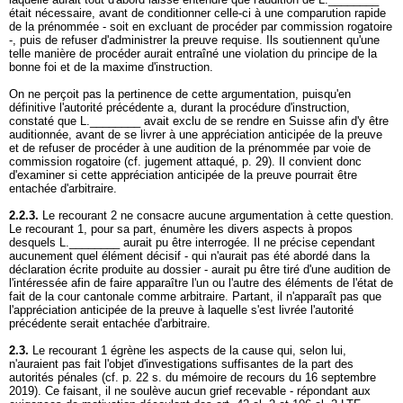
était nécessaire, avant de conditionner celle-ci à une comparution rapide
de la prénommée - soit en excluant de procéder par commission rogatoire
-, puis de refuser d'administrer la preuve requise. Ils soutiennent qu'une
telle manière de procéder aurait entraîné une violation du principe de la
bonne foi et de la maxime d'instruction.
On ne perçoit pas la pertinence de cette argumentation, puisqu'en
définitive l'autorité précédente a, durant la procédure d'instruction,
constaté que L.________ avait exclu de se rendre en Suisse afin d'y être
auditionnée, avant de se livrer à une appréciation anticipée de la preuve
et de refuser de procéder à une audition de la prénommée par voie de
commission rogatoire (cf. jugement attaqué, p. 29). Il convient donc
d'examiner si cette appréciation anticipée de la preuve pourrait être
entachée d'arbitraire.
2.2.3.
Le recourant 2 ne consacre aucune argumentation à cette question.
Le recourant 1, pour sa part, énumère les divers aspects à propos
desquels L.________ aurait pu être interrogée. Il ne précise cependant
aucunement quel élément décisif - qui n'aurait pas été abordé dans la
déclaration écrite produite au dossier - aurait pu être tiré d'une audition de
l'intéressée afin de faire apparaître l'un ou l'autre des éléments de l'état de
fait de la cour cantonale comme arbitraire. Partant, il n'apparaît pas que
l'appréciation anticipée de la preuve à laquelle s'est livrée l'autorité
précédente serait entachée d'arbitraire.
2.3.
Le recourant 1 égrène les aspects de la cause qui, selon lui,
n'auraient pas fait l'objet d'investigations suffisantes de la part des
autorités pénales (cf. p. 22 s. du mémoire de recours du 16 septembre
2019). Ce faisant, il ne soulève aucun grief recevable - répondant aux