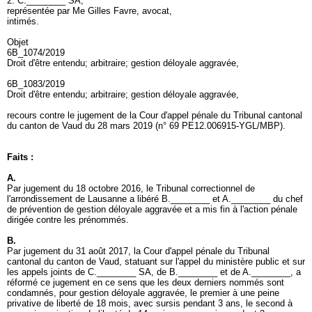
2. C.________ SA,
représentée par Me Gilles Favre, avocat,
intimés.
Objet
6B_1074/2019
Droit d'être entendu; arbitraire; gestion déloyale aggravée,
6B_1083/2019
Droit d'être entendu; arbitraire; gestion déloyale aggravée,
recours contre le jugement de la Cour d'appel pénale du Tribunal cantonal
du canton de Vaud du 28 mars 2019 (n° 69 PE12.006915-YGL/MBP).
Faits :
A.
Par jugement du 18 octobre 2016, le Tribunal correctionnel de
l'arrondissement de Lausanne a libéré B.________ et A.________ du chef
de prévention de gestion déloyale aggravée et a mis fin à l'action pénale
dirigée contre les prénommés.
B.
Par jugement du 31 août 2017, la Cour d'appel pénale du Tribunal
cantonal du canton de Vaud, statuant sur l'appel du ministère public et sur
les appels joints de C.________ SA, de B.________ et de A.________, a
réformé ce jugement en ce sens que les deux derniers nommés sont
condamnés, pour gestion déloyale aggravée, le premier à une peine
privative de liberté de 18 mois, avec sursis pendant 3 ans, le second à