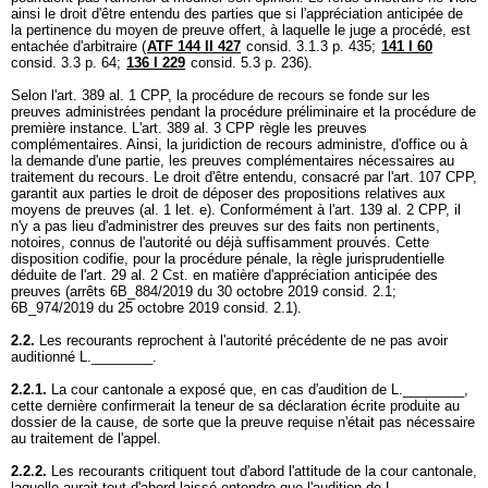
ainsi le droit d'être entendu des parties que si l'appréciation anticipée de
la pertinence du moyen de preuve offert, à laquelle le juge a procédé, est
entachée d'arbitraire (
ATF 144 II 427
consid. 3.1.3 p. 435;
141 I 60
consid. 3.3 p. 64;
136 I 229
consid. 5.3 p. 236).
Selon l'
art. 389 al. 1 CPP
, la procédure de recours se fonde sur les
preuves administrées pendant la procédure préliminaire et la procédure de
première instance. L'
art. 389 al. 3 CPP
règle les preuves
complémentaires. Ainsi, la juridiction de recours administre, d'office ou à
la demande d'une partie, les preuves complémentaires nécessaires au
traitement du recours. Le droit d'être entendu, consacré par l'
art. 107 CPP
,
garantit aux parties le droit de déposer des propositions relatives aux
moyens de preuves (al. 1 let. e). Conformément à l'
art. 139 al. 2 CPP
, il
n'y a pas lieu d'administrer des preuves sur des faits non pertinents,
notoires, connus de l'autorité ou déjà suffisamment prouvés. Cette
disposition codifie, pour la procédure pénale, la règle jurisprudentielle
déduite de l'
art. 29 al. 2 Cst.
en matière d'appréciation anticipée des
preuves (arrêts 6B_884/2019 du 30 octobre 2019 consid. 2.1;
6B_974/2019 du 25 octobre 2019 consid. 2.1).
2.2.
Les recourants reprochent à l'autorité précédente de ne pas avoir
auditionné L.________.
2.2.1.
La cour cantonale a exposé que, en cas d'audition de L.________,
cette dernière confirmerait la teneur de sa déclaration écrite produite au
dossier de la cause, de sorte que la preuve requise n'était pas nécessaire
au traitement de l'appel.
2.2.2.
Les recourants critiquent tout d'abord l'attitude de la cour cantonale,
laquelle aurait tout d'abord laissé entendre que l'audition de L.________