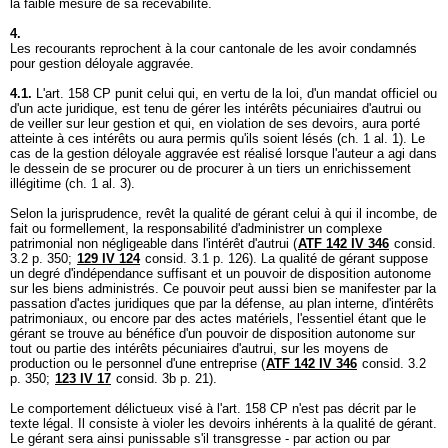
la faible mesure de sa recevabilité.
4.
Les recourants reprochent à la cour cantonale de les avoir condamnés
pour gestion déloyale aggravée.
4.1.
L'
art. 158 CP
punit celui qui, en vertu de la loi, d'un mandat officiel ou
d'un acte juridique, est tenu de gérer les intérêts pécuniaires d'autrui ou
de veiller sur leur gestion et qui, en violation de ses devoirs, aura porté
atteinte à ces intérêts ou aura permis qu'ils soient lésés (ch. 1 al. 1). Le
cas de la gestion déloyale aggravée est réalisé lorsque l'auteur a agi dans
le dessein de se procurer ou de procurer à un tiers un enrichissement
illégitime (ch. 1 al. 3).
Selon la jurisprudence, revêt la qualité de gérant celui à qui il incombe, de
fait ou formellement, la responsabilité d'administrer un complexe
patrimonial non négligeable dans l'intérêt d'autrui (
ATF 142 IV 346
consid.
3.2 p. 350;
129 IV 124
consid. 3.1 p. 126). La qualité de gérant suppose
un degré d'indépendance suffisant et un pouvoir de disposition autonome
sur les biens administrés. Ce pouvoir peut aussi bien se manifester par la
passation d'actes juridiques que par la défense, au plan interne, d'intérêts
patrimoniaux, ou encore par des actes matériels, l'essentiel étant que le
gérant se trouve au bénéfice d'un pouvoir de disposition autonome sur
tout ou partie des intérêts pécuniaires d'autrui, sur les moyens de
production ou le personnel d'une entreprise (
ATF 142 IV 346
consid. 3.2
p. 350;
123 IV 17
consid. 3b p. 21).
Le comportement délictueux visé à l'
art. 158 CP
n'est pas décrit par le
texte légal. Il consiste à violer les devoirs inhérents à la qualité de gérant.
Le gérant sera ainsi punissable s'il transgresse - par action ou par