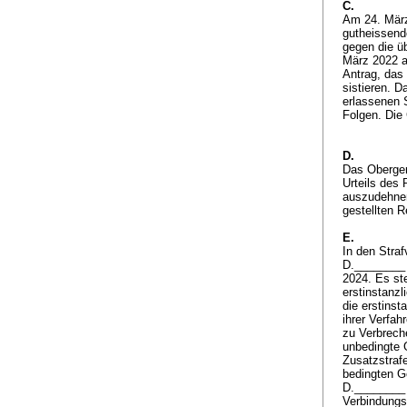
C.
Am 24. März
gutheissend
gegen die ü
März 2022 a
Antrag, das 
sistieren. 
erlassenen S
Folgen. Die
D.
Das Oberger
Urteils des 
auszudehnen
gestellten R
E.
In den Stra
D.________ 
2024. Es st
erstinstanz
die erstins
ihrer Verfah
zu Verbrech
unbedingte 
Zusatzstrafe
bedingten Ge
D.________ m
Verbindungsb