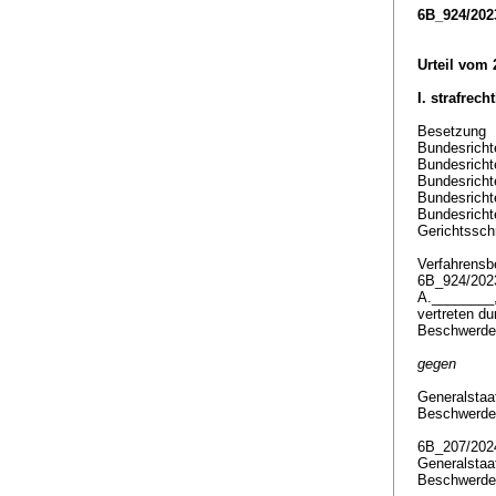
6B_924/202
Urteil vom 
I. strafrech
Besetzung
Bundesricht
Bundesricht
Bundesricht
Bundesricht
Bundesricht
Gerichtsschr
Verfahrensbe
6B_924/20
A.________
vertreten d
Beschwerde
gegen
Generalstaa
Beschwerde
6B_207/20
Generalstaa
Beschwerdef