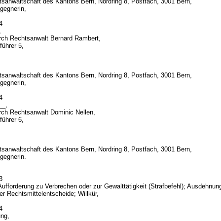
tsanwaltschaft des Kantons Bern, Nordring 8, Postfach, 3001 Bern,
gegnerin,
24
,
urch Rechtsanwalt Bernard Rambert,
führer 5,
tsanwaltschaft des Kantons Bern, Nordring 8, Postfach, 3001 Bern,
gegnerin,
24
__,
urch Rechtsanwalt Dominic Nellen,
führer 6,
tsanwaltschaft des Kantons Bern, Nordring 8, Postfach, 3001 Bern,
gegnerin.
d
23
Aufforderung zu Verbrechen oder zur Gewalttätigkeit (Strafbefehl); Ausdehnun
er Rechtsmittelentscheide; Willkür,
24
ung,