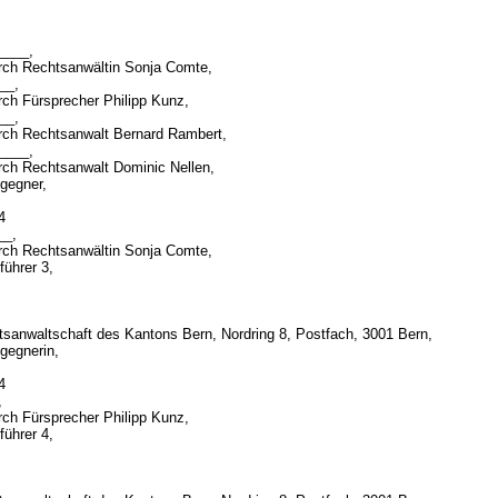
_____,
urch Rechtsanwältin Sonja Comte,
___,
urch Fürsprecher Philipp Kunz,
___,
urch Rechtsanwalt Bernard Rambert,
_____,
urch Rechtsanwalt Dominic Nellen,
gegner,
24
__,
urch Rechtsanwältin Sonja Comte,
führer 3,
tsanwaltschaft des Kantons Bern, Nordring 8, Postfach, 3001 Bern,
gegnerin,
24
,
urch Fürsprecher Philipp Kunz,
führer 4,