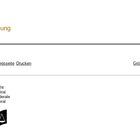
hung
egsseite
Drucken
Grö
cht
éral
ederale
eral