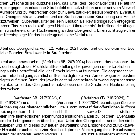
ichen Entscheids sei gutzuheissen, das Urteil des Regionalgerichts sei auf ih
, der gegen ihn erlassene Strafbefehl sei aufzuheben und er sei vom Vorwurf
 Aufforderung zu Verbrechen oder zur Gewalttätigkeit freizusprechen. Eventuali
es Obergerichts aufzuheben und die Sache zur neuen Beurteilung und Entsc
ckzuweisen. Subeventualiter sei sein Gesuch als Revisionsgesuch entgege
ahren "bis zum rechtskräftigen Urteil des Obergerichts" betreffend die übrige
en zu sistieren, unter Rückweisung an das Obergericht. Er ersucht zugleich 
he Rechtspflege für das bundesgerichtliche Verfahren.
rteil des Obergerichts vom 12. Februar 2024 betreffend die weiteren vier Bes
liche Parteien Beschwerde in Strafsachen.
eralstaatsanwaltschaft (Verfahren 6B_207/2024) beantragt, das erwähnte Urte
 sei bezüglich der Rechtskraftfeststellung des jeweiligen erstinstanzlichen
ngspunkts betreffend alle vier Beschuldigten aufzuheben. Die angemessene
liche Entschädigung sämtlicher Beschuldigter sei von Amtes wegen zu besti
digten auf einen Drittel der jeweils geltend gemachten Aufwendungen festzus
r sei das Urteil des Obergerichts aufzuheben und die Sache zur Neubeurteilun
ückzuweisen.
_____ (Verfahren 6B_217/2024), C.________ (Verfahren 6B_218/2024), D._
6B_219/2024) und E.B.________ (Verfahren 6B_222/2024) beantragen überei
 Aufhebung des obergerichtlichen Urteils vom Vorwurf der öffentlichen Aufford
freizusprechen. B.B.________ und E.B.________ sowie D.________ stellen 
seien ihre biometrischen erkennungsdienstlichen Daten zu löschen. Eventualit
ie drei Letztgenannten überdies, das Urteil des Obergerichts sei in den sie b
zuheben und an dieses zur neuen Beurteilung und Entscheidung zurückzuwei
r Hinsicht ersuchen alle vier Beschuldigten um Vereinigung ihres Beschwerde
fahren der anderen Beschuldigten. D.________ ersucht ausserdem explizit u