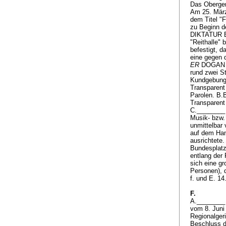
Das Oberger
Am 25. März
dem Titel "F
zu Beginn d
DIKTATUR E
"Reithalle"
befestigt, 
eine gegen 
ER
DOGAN wi
rund zwei S
Kundgebung 
Transparent
Parolen. B.
Transparent
C.________ 
Musik- bzw.
unmittelbar
auf dem Han
ausrichtete
Bundesplatz 
entlang der
sich eine g
Personen), 
f. und E. 14
F.
A.________ 
vom 8. Juni
Regionalger
Beschluss d