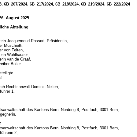
3, 6B_207/2024, 6B_217/2024, 6B_218/2024, 6B_219/2024, 6B_222/2024
26. August 2025
tliche Abteilung
erin Jacquemoud-Rossari, Präsidentin,
er Muschietti,
er von Felten,
erin Wohlhauser,
erin van de Graaf,
eiber Boller.
teiligte
23
,
urch Rechtsanwalt Dominic Nellen,
führer 1,
tsanwaltschaft des Kantons Bern, Nordring 8, Postfach, 3001 Bern,
gegnerin,
24
tsanwaltschaft des Kantons Bern, Nordring 8, Postfach, 3001 Bern,
ührerin 2,