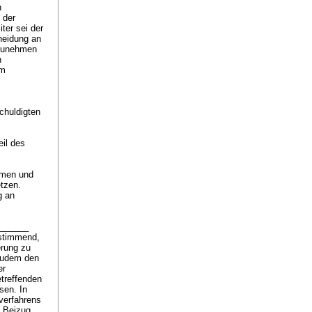
n
 der
ter sei der
heidung an
nzunehmen
n
um
chuldigten
il des
mmen und
etzen.
g an
_______
nstimmend,
erung zu
zudem den
er
etreffenden
sen. In
verfahrens
m Beizug