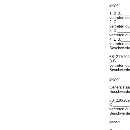
gegen
1. B.B.___
vertreten d
2. C._____
vertreten d
3. D._____
vertreten d
4. E.B.___
vertreten d
Beschwerde
6B_217/20
B.B.______
vertreten d
Beschwerde
gegen
Generalstaa
Beschwerde
6B_218/20
C.________
vertreten d
Beschwerde
gegen