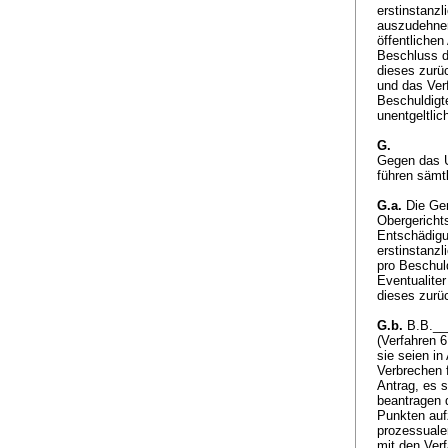
erstinstanzl
auszudehnen
öffentlichen
Beschluss d
dieses zurü
und das Verf
Beschuldigt
unentgeltlic
G.
Gegen das U
führen sämt
G.a.
Die Gen
Obergerichts
Entschädigu
erstinstanz
pro Beschul
Eventualite
dieses zur
G.b.
B.B.___
(Verfahren 
sie seien in
Verbrechen 
Antrag, es 
beantragen d
Punkten auf
prozessuale
mit den Ver