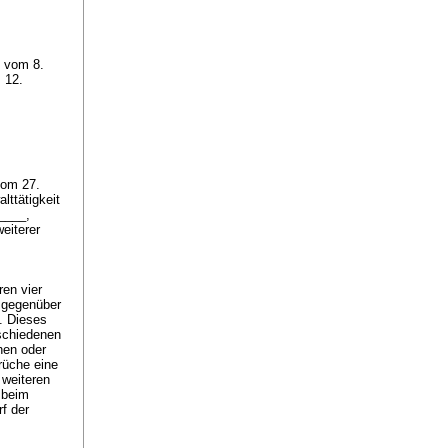
 vom 8.
 12.
vom 27.
lttätigkeit
_____,
eiterer
en vier
mgegenüber
n. Dieses
rschiedenen
hen oder
prüche eine
 weiteren
 beim
f der