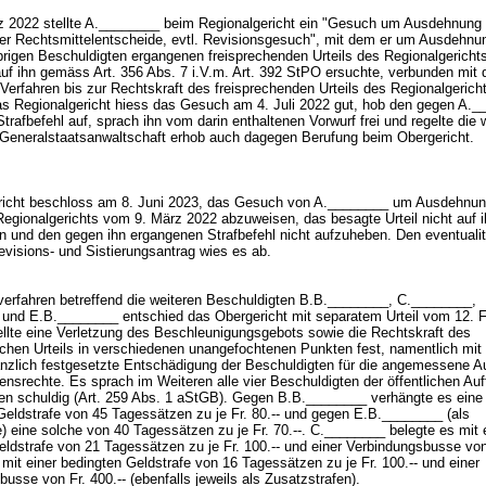
 2022 stellte A.________ beim Regionalgericht ein "Gesuch um Ausdehnung
er Rechtsmittelentscheide, evtl. Revisionsgesuch", mit dem er um Ausdehnu
brigen Beschuldigten ergangenen freisprechenden Urteils des Regionalgericht
uf ihn gemäss Art. 356 Abs. 7 i.V.m.
Art. 392 StPO
ersuchte, verbunden mit
Verfahren bis zur Rechtskraft des freisprechenden Urteils des Regionalgerich
Das Regionalgericht hiess das Gesuch am 4. Juli 2022 gut, hob den gegen A.
trafbefehl auf, sprach ihn vom darin enthaltenen Vorwurf frei und regelte die 
 Generalstaatsanwaltschaft erhob auch dagegen Berufung beim Obergericht.
icht beschloss am 8. Juni 2023, das Gesuch von A.________ um Ausdehnun
Regionalgerichts vom 9. März 2022 abzuweisen, das besagte Urteil nicht auf 
 und den gegen ihn ergangenen Strafbefehl nicht aufzuheben. Den eventualit
evisions- und Sistierungsantrag wies es ab.
fverfahren betreffend die weiteren Beschuldigten B.B.________, C.________,
und E.B.________ entschied das Obergericht mit separatem Urteil vom 12. F
ellte eine Verletzung des Beschleunigungsgebots sowie die Rechtskraft des
lichen Urteils in verschiedenen unangefochtenen Punkten fest, namentlich mit
tanzlich festgesetzte Entschädigung der Beschuldigten für die angemessene 
rensrechte. Es sprach im Weiteren alle vier Beschuldigten der öffentlichen Au
en schuldig (Art. 259 Abs. 1 aStGB). Gegen B.B.________ verhängte es eine
Geldstrafe von 45 Tagessätzen zu je Fr. 80.-- und gegen E.B.________ (als
) eine solche von 40 Tagessätzen zu je Fr. 70.--. C.________ belegte es mit 
ldstrafe von 21 Tagessätzen zu je Fr. 100.-- und einer Verbindungsbusse von 
it einer bedingten Geldstrafe von 16 Tagessätzen zu je Fr. 100.-- und einer
usse von Fr. 400.-- (ebenfalls jeweils als Zusatzstrafen).