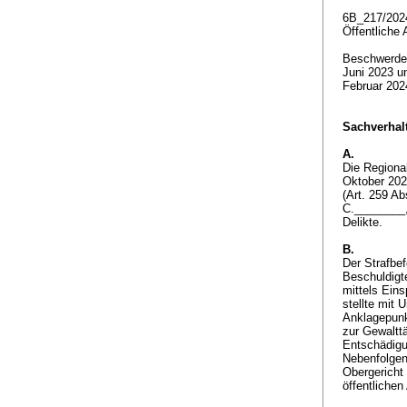
6B_217/202
Öffentliche 
Beschwerden
Juni 2023 u
Februar 20
Sachverhalt
A.
Die Regional
Oktober 202
(
Art. 259 A
C.________,
Delikte.
B.
Der Strafbe
Beschuldigt
mittels Eins
stellte mit 
Anklagepunk
zur Gewalttä
Entschädigu
Nebenfolgen
Obergericht
öffentlichen