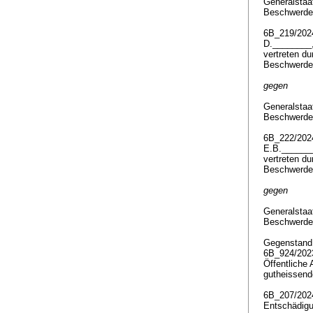
Generalstaa
Beschwerde
6B_219/20
D.________
vertreten d
Beschwerde
gegen
Generalstaa
Beschwerde
6B_222/20
E.B.______
vertreten d
Beschwerde
gegen
Generalstaa
Beschwerde
Gegenstan
6B_924/20
Öffentliche 
gutheissend
6B_207/20
Entschädig