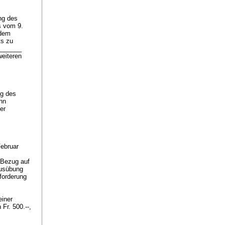
ng des
s vom 9.
 dem
ts zu
________
weiteren
g des
ihn
er
ebruar
 Bezug auf
Ausübung
fforderung
einer
Fr. 500.--,