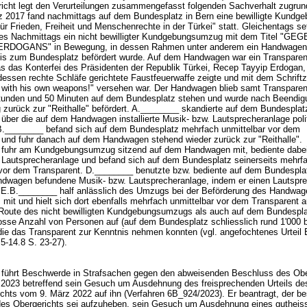
icht legt den Verurteilungen zusammengefasst folgenden Sachverhalt zugru
 2017 fand nachmittags auf dem Bundesplatz in Bern eine bewilligte Kundge
ür Frieden, Freiheit und Menschenrechte in der Türkei" statt. Gleichentags se
es Nachmittags ein nicht bewilligter Kundgebungsumzug mit dem Titel "GE
RDOGANS" in Bewegung, in dessen Rahmen unter anderem ein Handwagen 
 bis zum Bundesplatz befördert wurde. Auf dem Handwagen war ein Transparen
das das Konterfei des Präsidenten der Republik Türkei, Recep Tayyip Erdogan,
dessen rechte Schläfe gerichtete Faustfeuerwaffe zeigte und mit dem Schrift
th his own weapons!" versehen war. Der Handwagen blieb samt Transparen
tunden und 50 Minuten auf dem Bundesplatz stehen und wurde nach Beendig
zurück zur "Reithalle" befördert. A.________ skandierte auf dem Bundespla
 über die auf dem Handwagen installierte Musik- bzw. Lautsprecheranlage poli
B.________ befand sich auf dem Bundesplatz mehrfach unmittelbar vor dem
 und fuhr danach auf dem Handwagen stehend wieder zurück zur "Reithalle".
fuhr am Kundgebungsumzug sitzend auf dem Handwagen mit, bediente dabei
 Lautsprecheranlage und befand sich auf dem Bundesplatz seinerseits mehrf
 vor dem Transparent. D.________ benutzte bzw. bediente auf dem Bundesplat
dwagen befundene Musik- bzw. Lautsprecheranlage, indem er einen Lautspre
. E.B.________ half anlässlich des Umzugs bei der Beförderung des Handwa
mit und hielt sich dort ebenfalls mehrfach unmittelbar vor dem Transparent 
 Route des nicht bewilligten Kundgebungsumzugs als auch auf dem Bundesplat
rosse Anzahl von Personen auf (auf dem Bundesplatz schliesslich rund 1'000 b
die das Transparent zur Kenntnis nehmen konnten (vgl. angefochtenes Urteil 
.5-14.8 S. 23-27).
führt Beschwerde in Strafsachen gegen den abweisenden Beschluss des Obe
 2023 betreffend sein Gesuch um Ausdehnung des freisprechenden Urteils de
ichts vom 9. März 2022 auf ihn (Verfahren 6B_924/2023). Er beantragt, der b
es Obergerichts sei aufzuheben, sein Gesuch um Ausdehnung eines guthei