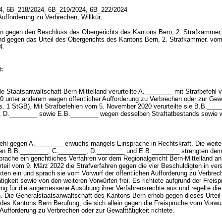
4, 6B_218/2024, 6B_219/2024, 6B_222/2024
Aufforderung zu Verbrechen; Willkür,
 gegen den Beschluss des Obergerichts des Kantons Bern, 2. Strafkammer,
nd gegen das Urteil des Obergerichts des Kantons Bern, 2. Strafkammer, vom
24.
:
e Staatsanwaltschaft Bern-Mittelland verurteilte A.________ mit Strafbefehl 
0 unter anderem wegen öffentlicher Aufforderung zu Verbrechen oder zur Gewa
bs. 1 StGB
). Mit Strafbefehlen vom 5. November 2020 verurteilte sie B.B.___
 D.________ sowie E.B.________ wegen desselben Straftatbestands sowie w
fehl gegen A.________ erwuchs mangels Einsprache in Rechtskraft. Die weiter
en B.B.________, C.________, D.________ und E.B.________ strengten de
prache ein gerichtliches Verfahren vor dem Regionalgericht Bern-Mittelland a
Urteil vom 9. März 2022 die Strafverfahren gegen die vier Beschuldigten in ve
ten ein und sprach sie vom Vorwurf der öffentlichen Aufforderung zu Verbrec
tigkeit sowie von den weiteren Vorwürfen frei. Es richtete aufgrund der Freis
ng für die angemessene Ausübung ihrer Verfahrensrechte aus und regelte die
. Die Generalstaatsanwaltschaft des Kantons Bern erhob gegen dieses Urteil
 des Kantons Bern Berufung, die sich allein gegen die Freisprüche vom Vorwur
 Aufforderung zu Verbrechen oder zur Gewalttätigkeit richtete.