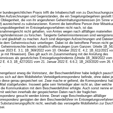
 bundesgerichtlichen Praxis trifft die Inhaberschaft von zu Durchsuchungs
llten Aufzeichnungen und Gegenständen, die ein Siegelungsbegehren gestellt h
 Obliegenheit, die von ihr angerufenen Geheimhaltungsinteressen (im Sinne 
O
) ausreichend zu substanziieren. Kommt die betroffene Person ihrer Mitwirk
rungsobliegenheit im Entsiegelungsverfahren nicht nach, ist das
ahmengericht nicht gehalten, von Amtes wegen nach allfälligen materiellen
gshindernissen zu forschen. Tangierte Geheimnisinteressen sind wenigstens
 und glaubhaft zu machen. Auch sind diejenigen Aufzeichnungen und Dateie
e dem Geheimnisschutz unterliegen. Dabei ist die betroffene Person nicht ge
 Geheimnisrechte bereits inhaltlich offenzulegen (zum Ganzen: Urteile 1B_5
uar 2023 E. 3.1; 1B_369/2022 vom 10. Oktober 2022 E. 4.2; 1B_611/2021 v
; je mit Hinweisen). Dies gilt auch im Zusammenhang mit der Anrufung des
imnisses als gesetzliches Entsiegelungshindernis (Urteile 1B_369/2022 vom
2 E. 4.3; 1B_427/2021 vom 21. Januar 2022 E. 6.6.2; 1B_243/2020 vom 26. 
).
ngefasst erwog die Vorinstanz, der Beschwerdeführer habe lediglich pausch
ss sich auf dem Mobiltelefon Verteidigerkorrespondenz befinde, ohne dabei j
o diese genau gespeichert sei. Zwar mache er geltend, die Korrespondenz ha
Mail stattgefunden. Insoweit gebe sein Verteidiger aber nicht an, über welche
 die Kommunikation mit dem Beschwerdeführer erfolgte. Auch sonst nenne er
mit welchen innerhalb der gespeicherten Daten nach der fraglichen
espondenz gesucht werden könne. Derart vage Beschreibungen allfälliger
korrespondenz genügten der dem Beschwerdeführer im Entsiegelungsverfahre
 Substanziierungspflicht nicht, weshalb das versiegelte Mobiltelefon zur Dur
 sei.