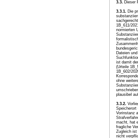
3.3.
Dieser R
3.3.1.
Die pr
substanziie
sachgerecht
1B_611/2021
normierten 
Substanziier
formalistisc
Zusammenhan
bundesgeric
Dateien und
Suchfunktio
ist damit d
(Urteile 1B
1B_602/2020
Korresponde
ohne weitere
Substanziie
umschrieben
plausibel a
3.3.2.
Vorlie
Speicherort
Vorinstanz a
Strafverfah
macht, hat 
fragliche Ve
Zugleich is
nicht verpf