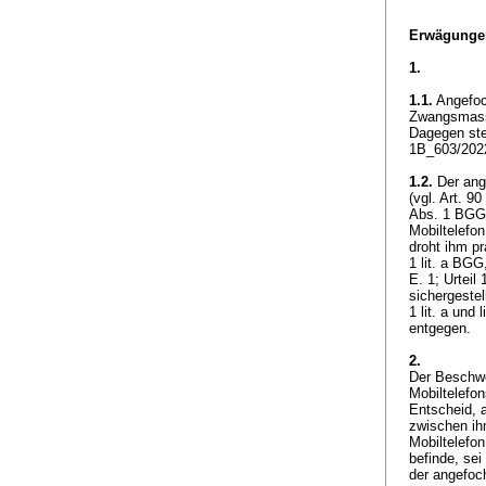
Erwägunge
1.
1.1.
Angefoch
Zwangsmass
Dagegen ste
1B_603/2022
1.2.
Der ange
(vgl. Art. 9
Abs. 1 BGG
Mobiltelefo
droht ihm p
1 lit. a BGG
E. 1; Urtei
sichergeste
1 lit. a und
entgegen.
2.
Der Beschwe
Mobiltelefo
Entscheid, 
zwischen ih
Mobiltelefo
befinde, se
der angefoc