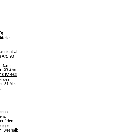
PO
).
rteile
r nicht ab
on
Art. 93
. Damit
t. 93 Abs.
3 IV 462
er des
t. 81 Abs.
s
s
tenen
denz
 auf dem
diger
n, weshalb