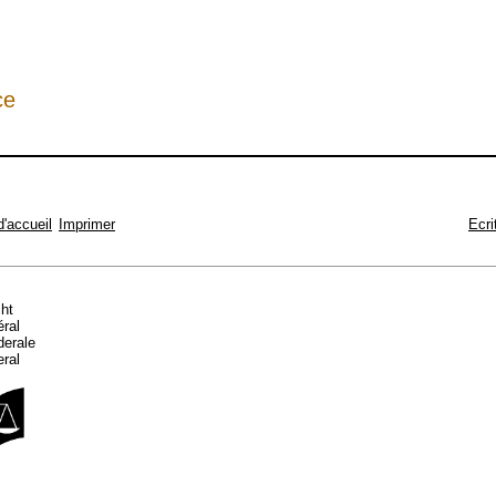
ce
d'accueil
Imprimer
Ecri
cht
éral
ederale
eral