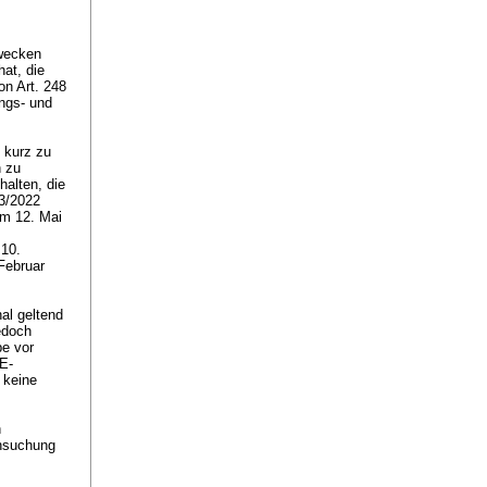
zwecken
at, die
von
Art. 248
ungs- und
 kurz zu
n zu
halten, die
63/2022
om 12. Mai
 10.
Februar
al geltend
edoch
be vor
 E-
 keine
n
chsuchung