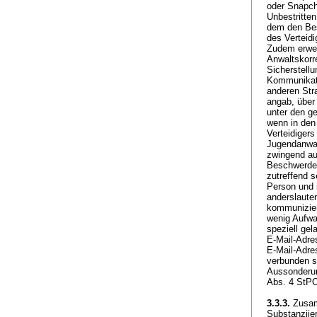
oder Snapch
Unbestritten
dem den Bes
des Verteidi
Zudem erwei
Anwaltskorr
Sicherstellu
Kommunikati
anderen Stra
angab, über 
unter den g
wenn in den
Verteidiger
Jugendanwal
zwingend au
Beschwerdef
zutreffend s
Person und i
anderslaute
kommunizier
wenig Aufwan
speziell gel
E-Mail-Adres
E-Mail-Adre
verbunden se
Aussonderun
Abs. 4 StP
3.3.3.
Zusam
Substanziie