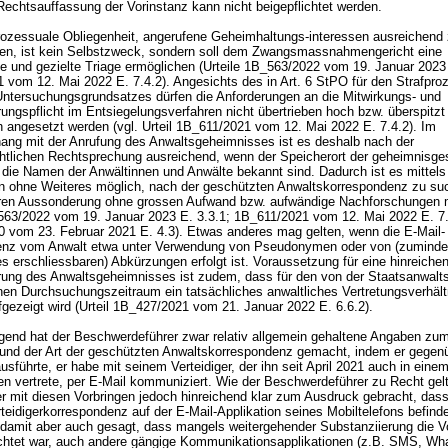
echtsauffassung der Vorinstanz kann nicht beigepflichtet werden.
ozessuale Obliegenheit, angerufene Geheimhaltungs-interessen ausreichend
ren, ist kein Selbstzweck, sondern soll dem Zwangsmassnahmengericht eine
e und gezielte Triage ermöglichen (Urteile 1B_563/2022 vom 19. Januar 2023 
 vom 12. Mai 2022 E. 7.4.2). Angesichts des in
Art. 6 StPO
für den Strafpro
Untersuchungsgrundsatzes dürfen die Anforderungen an die Mitwirkungs- und
ungspflicht im Entsiegelungsverfahren nicht übertrieben hoch bzw. überspitzt
h angesetzt werden (vgl. Urteil 1B_611/2021 vom 12. Mai 2022 E. 7.4.2). Im
g mit der Anrufung des Anwaltsgeheimnisses ist es deshalb nach der
htlichen Rechtsprechung ausreichend, wenn der Speicherort der geheimnisge
 die Namen der Anwältinnen und Anwälte bekannt sind. Dadurch ist es mittels
n ohne Weiteres möglich, nach der geschützten Anwaltskorrespondenz zu su
eren Aussonderung ohne grossen Aufwand bzw. aufwändige Nachforschungen 
_563/2022 vom 19. Januar 2023 E. 3.3.1; 1B_611/2021 vom 12. Mai 2022 E. 7.
 vom 23. Februar 2021 E. 4.3). Etwas anderes mag gelten, wenn die E-Mail-
nz vom Anwalt etwa unter Verwendung von Pseudonymen oder von (zumindes
s erschliessbaren) Abkürzungen erfolgt ist. Voraussetzung für eine hinreiche
rung des Anwaltsgeheimnisses ist zudem, dass für den von der Staatsanwalt
en Durchsuchungszeitraum ein tatsächliches anwaltliches Vertretungsverhält
ufgezeigt wird (Urteil 1B_427/2021 vom 21. Januar 2022 E. 6.6.2).
gend hat der Beschwerdeführer zwar relativ allgemein gehaltene Angaben zu
 und der Art der geschützten Anwaltskorrespondenz gemacht, indem er gegen
usführte, er habe mit seinem Verteidiger, der ihn seit April 2021 auch in eine
ren vertrete, per E-Mail kommuniziert. Wie der Beschwerdeführer zu Recht gel
er mit diesen Vorbringen jedoch hinreichend klar zum Ausdruck gebracht, dass
rteidigerkorrespondenz auf der E-Mail-Applikation seines Mobiltelefons befinde
t damit aber auch gesagt, dass mangels weitergehender Substanziierung die V
lichtet war, auch andere gängige Kommunikationsapplikationen (z.B. SMS, Wh