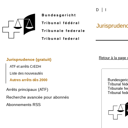
D
I
Jurispruden
Retour à la page 
Jurisprudence (gratuit)
ATF et arrêts CrEDH
Liste des nouveautés
Bundesgeri
Autres arrêts dès 2000
Tribunal féd
Tribunale f
Arrêts principaux (ATF)
Tribunal fed
Recherche avancée pour abonnés
Abonnements RSS