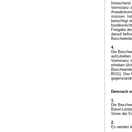
hinreichend
Vorinstanz 
Anwaltskorr
müssen. Ind
berechtigt e
bundesrechts
Freigabe des
darauf befi
Beschwerdef
4.
Die Beschwe
aufzuheben 
Vorinstanz 
erheben (
Ar
Beschwerdef
BGG
). Das 
gegenstand
Demnach er
1.
Die Beschwe
Basel-Lands
Sinne der E
2.
Es werden k