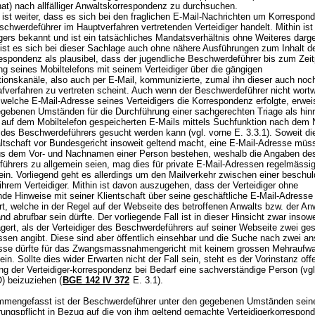
at) nach allfälliger Anwaltskorrespondenz zu durchsuchen.
 ist weiter, dass es sich bei den fraglichen E-Mail-Nachrichten um Korrespon
chwerdeführer im Hauptverfahren vertretenden Verteidiger handelt. Mithin is
gers bekannt und ist ein tatsächliches Mandatsverhältnis ohne Weiteres darg
st es sich bei dieser Sachlage auch ohne nähere Ausführungen zum Inhalt d
espondenz als plausibel, dass der jugendliche Beschwerdeführer bis zum Zeit
ng seines Mobiltelefons mit seinem Verteidiger über die gängigen
onskanäle, also auch per E-Mail, kommunizierte, zumal ihn dieser auch noch
fverfahren zu vertreten scheint. Auch wenn der Beschwerdeführer nicht wortw
welche E-Mail-Adresse seines Verteidigers die Korrespondenz erfolgte, erwei
egebenen Umständen für die Durchführung einer sachgerechten Triage als hin
 auf dem Mobiltelefon gespeicherten E-Mails mittels Suchfunktion nach de
s des Beschwerdeführers gesucht werden kann (vgl. vorne E. 3.3.1). Soweit di
tschaft vor Bundesgericht insoweit geltend macht, eine E-Mail-Adresse müss
s dem Vor- und Nachnamen einer Person bestehen, weshalb die Angaben de
ührers zu allgemein seien, mag dies für private E-Mail-Adressen regelmässi
ein. Vorliegend geht es allerdings um den Mailverkehr zwischen einer beschul
hrem Verteidiger. Mithin ist davon auszugehen, dass der Verteidiger ohne
nde Hinweise mit seiner Klientschaft über seine geschäftliche E-Mail-Adresse
t, welche in der Regel auf der Webseite des betroffenen Anwalts bzw. der Anw
d abrufbar sein dürfte. Der vorliegende Fall ist in dieser Hinsicht zwar insow
agert, als der Verteidiger des Beschwerdeführers auf seiner Webseite zwei ges
sen angibt. Diese sind aber öffentlich einsehbar und die Suche nach zwei ans
sse dürfte für das Zwangsmassnahmengericht mit keinem grossen Mehraufw
in. Sollte dies wider Erwarten nicht der Fall sein, steht es der Vorinstanz offe
g der Verteidiger-korrespondenz bei Bedarf eine sachverständige Person (vg
O
) beizuziehen (
BGE 142 IV 372
E. 3.1).
mengefasst ist der Beschwerdeführer unter den gegebenen Umständen sein
rungspflicht in Bezug auf die von ihm geltend gemachte Verteidigerkorrespon