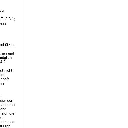
 zu
E. 3.3.1;
zess
schützten
chen und
möglich
4.2;
t nicht
nde
schaft
nis
m
über der
m anderen
tend
 sich die
t.
orinstanz
atsapp