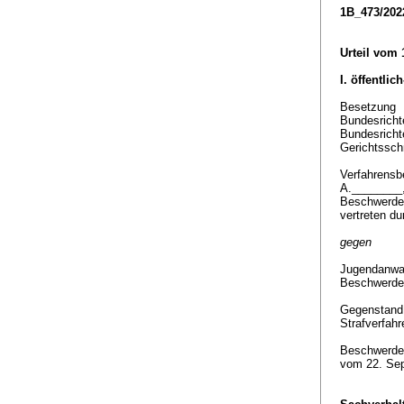
1B_473/202
Urteil vom 
I. öffentlic
Besetzung
Bundesrichte
Bundesricht
Gerichtssch
Verfahrensbe
A.________
Beschwerde
vertreten d
gegen
Jugendanwal
Beschwerde
Gegenstan
Strafverfah
Beschwerde
vom 22. Sep