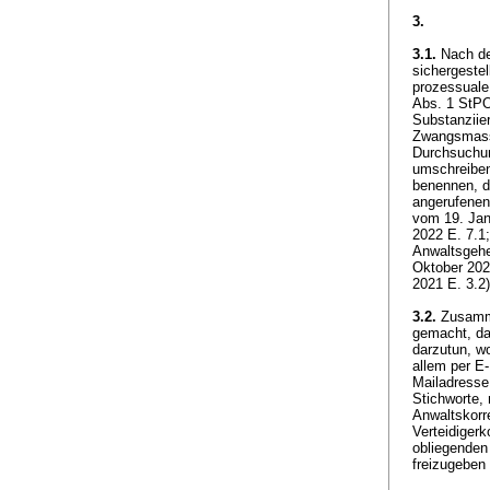
3.
3.1.
Nach der
sichergeste
prozessuale
Abs. 1 StP
Substanziie
Zwangsmassn
Durchsuchun
umschreiben
benennen, di
angerufenen
vom 19. Jan
2022 E. 7.1
Anwaltsgehe
Oktober 202
2021 E. 3.2
3.2.
Zusamme
gemacht, da
darzutun, w
allem per E-
Mailadresse
Stichworte, 
Anwaltskorr
Verteidiger
obliegenden
freizugeben