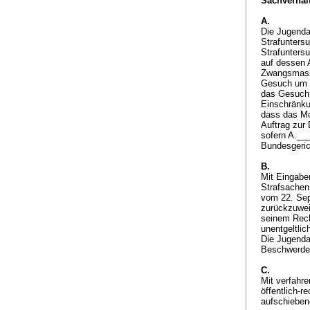
Sachverhalt
A.
Die Jugenda
Strafunters
Strafunters
auf dessen A
Zwangsmassn
Gesuch um E
das Gesuch 
Einschränku
dass das Mo
Auftrag zur 
sofern A.__
Bundesgeric
B.
Mit Eingabe
Strafsachen
vom 22. Sep
zurückzuwei
seinem Rech
unentgeltli
Die Jugenda
Beschwerde.
C.
Mit verfahre
öffentlich-
aufschiebe