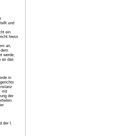
r
ellt und
ht ein
icht hiess
dem an,
t dem
et werde,
n an das
rde in
gerichts
instanz
z mit
rung der
rteilen.
er
 der I.