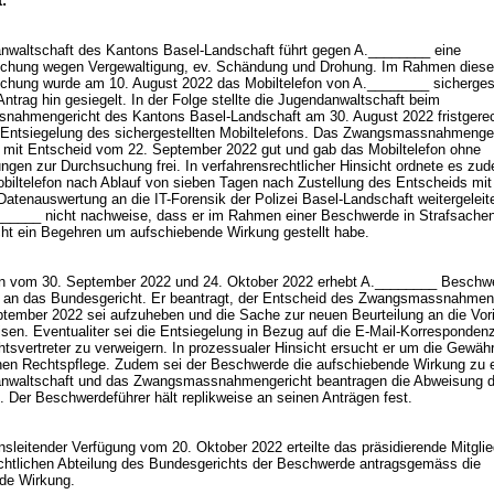
:
nwaltschaft des Kantons Basel-Landschaft führt gegen A.________ eine
uchung wegen Vergewaltigung, ev. Schändung und Drohung. Im Rahmen diese
uchung wurde am 10. August 2022 das Mobiltelefon von A.________ sichergest
ntrag hin gesiegelt. In der Folge stellte die Jugendanwaltschaft beim
ahmengericht des Kantons Basel-Landschaft am 30. August 2022 fristgerec
ntsiegelung des sichergestellten Mobiltelefons. Das Zwangsmassnahmenger
mit Entscheid vom 22. September 2022 gut und gab das Mobiltelefon ohne
ngen zur Durchsuchung frei. In verfahrensrechtlicher Hinsicht ordnete es zu
biltelefon nach Ablauf von sieben Tagen nach Zustellung des Entscheids mi
Datenauswertung an die IT-Forensik der Polizei Basel-Landschaft weitergeleit
______ nicht nachweise, dass er im Rahmen einer Beschwerde in Strafsache
ht ein Begehren um aufschiebende Wirkung gestellt habe.
n vom 30. September 2022 und 24. Oktober 2022 erhebt A.________ Beschwe
 an das Bundesgericht. Er beantragt, der Entscheid des Zwangsmassnahmen
tember 2022 sei aufzuheben und die Sache zur neuen Beurteilung an die Vor
sen. Eventualiter sei die Entsiegelung in Bezug auf die E-Mail-Korresponden
tsvertreter zu verweigern. In prozessualer Hinsicht ersucht er um die Gewäh
chen Rechtspflege. Zudem sei der Beschwerde die aufschiebende Wirkung zu e
nwaltschaft und das Zwangsmassnahmengericht beantragen die Abweisung d
 Der Beschwerdeführer hält replikweise an seinen Anträgen fest.
nsleitender Verfügung vom 20. Oktober 2022 erteilte das präsidierende Mitglied
rechtlichen Abteilung des Bundesgerichts der Beschwerde antragsgemäss die
nde Wirkung.