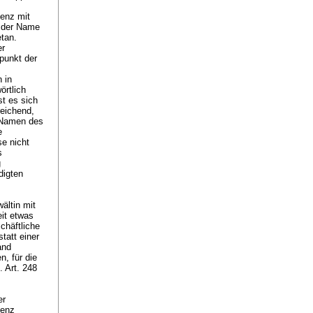
denz mit
t der Name
etan.
er
punkt der
 in
örtlich
st es sich
reichend,
m Namen des
e
e nicht
s
g
digten
ältin mit
eit etwas
chäftliche
tatt einer
and
n, für die
l.
Art. 248
er
denz