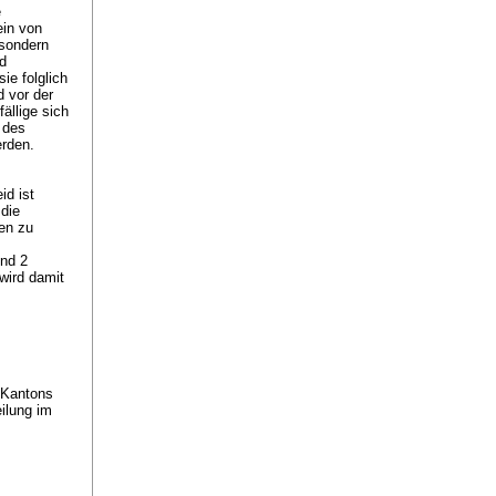
e
ein von
ssondern
d
ie folglich
d vor der
ällige sich
 des
werden.
id ist
die
en zu
und 2
wird damit
 Kantons
ilung im