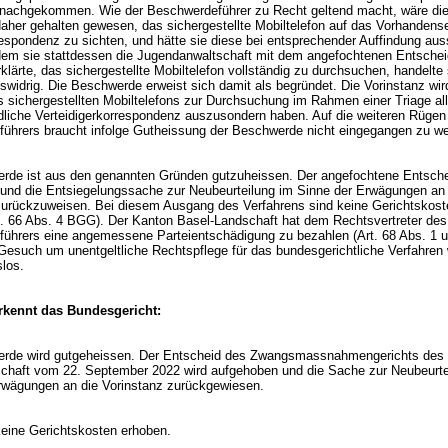
 nachgekommen. Wie der Beschwerdeführer zu Recht geltend macht, wäre di
daher gehalten gewesen, das sichergestellte Mobiltelefon auf das Vorhandens
espondenz zu sichten, und hätte sie diese bei entsprechender Auffindung au
em sie stattdessen die Jugendanwaltschaft mit dem angefochtenen Entschei
rklärte, das sichergestellte Mobiltelefon vollständig zu durchsuchen, handelte s
widrig. Die Beschwerde erweist sich damit als begründet. Die Vorinstanz wir
 sichergestellten Mobiltelefons zur Durchsuchung im Rahmen einer Triage allf
ndliche Verteidigerkorrespondenz auszusondern haben. Auf die weiteren Rügen
ührers braucht infolge Gutheissung der Beschwerde nicht eingegangen zu 
rde ist aus den genannten Gründen gutzuheissen. Der angefochtene Entsche
und die Entsiegelungssache zur Neubeurteilung im Sinne der Erwägungen an 
zurückzuweisen. Bei diesem Ausgang des Verfahrens sind keine Gerichtskost
t. 66 Abs. 4 BGG
). Der Kanton Basel-Landschaft hat dem Rechtsvertreter des
ührers eine angemessene Parteientschädigung zu bezahlen (
Art. 68 Abs. 1 
Gesuch um unentgeltliche Rechtspflege für das bundesgerichtliche Verfahren 
slos.
kennt das Bundesgericht:
rde wird gutgeheissen. Der Entscheid des Zwangsmassnahmengerichts des
chaft vom 22. September 2022 wird aufgehoben und die Sache zur Neubeurte
rwägungen an die Vorinstanz zurückgewiesen.
eine Gerichtskosten erhoben.