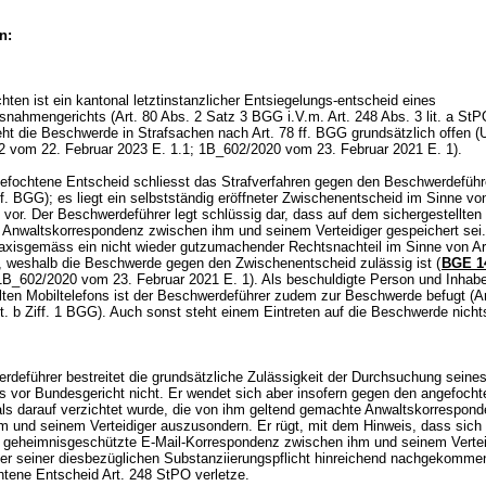
n:
ten ist ein kantonal letztinstanzlicher Entsiegelungs-entscheid eines
nahmengerichts (
Art. 80 Abs. 2 Satz 3 BGG
i.V.m.
Art. 248 Abs. 3 lit. a St
ht die Beschwerde in Strafsachen nach
Art. 78 ff. BGG
grundsätzlich offen (U
 vom 22. Februar 2023 E. 1.1; 1B_602/2020 vom 23. Februar 2021 E. 1).
fochtene Entscheid schliesst das Strafverfahren gegen den Beschwerdeführe
0 f. BGG); es liegt ein selbstständig eröffneter Zwischenentscheid im Sinne v
vor. Der Beschwerdeführer legt schlüssig dar, dass auf dem sichergestellten
n Anwaltskorrespondenz zwischen ihm und seinem Verteidiger gespeichert sei
raxisgemäss ein nicht wieder gutzumachender Rechtsnachteil im Sinne von
Ar
, weshalb die Beschwerde gegen den Zwischenentscheid zulässig ist (
BGE 14
l 1B_602/2020 vom 23. Februar 2021 E. 1). Als beschuldigte Person und Inhab
llten Mobiltelefons ist der Beschwerdeführer zudem zur Beschwerde befugt (Ar
 lit. b Ziff. 1 BGG). Auch sonst steht einem Eintreten auf die Beschwerde nicht
rdeführer bestreitet die grundsätzliche Zulässigkeit der Durchsuchung seine
ns vor Bundesgericht nicht. Er wendet sich aber insofern gegen den angefoch
als darauf verzichtet wurde, die von ihm geltend gemachte Anwaltskorrespon
m und seinem Verteidiger auszusondern. Er rügt, mit dem Hinweis, dass sich
n geheimnisgeschützte E-Mail-Korrespondenz zwischen ihm und seinem Vertei
i er seiner diesbezüglichen Substanziierungspflicht hinreichend nachgekomme
htene Entscheid
Art. 248 StPO
verletze.