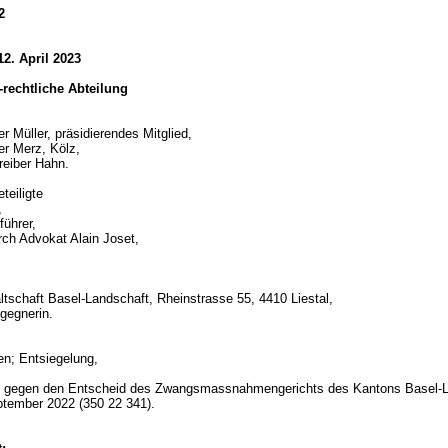
2
12. April 2023
h-rechtliche Abteilung
r Müller, präsidierendes Mitglied,
er Merz, Kölz,
reiber Hahn.
teiligte
,
führer,
urch Advokat Alain Joset,
tschaft Basel-Landschaft, Rheinstrasse 55, 4410 Liestal,
gegnerin.
d
ren; Entsiegelung,
 gegen den Entscheid des Zwangsmassnahmengerichts des Kantons Basel-L
tember 2022 (350 22 341).